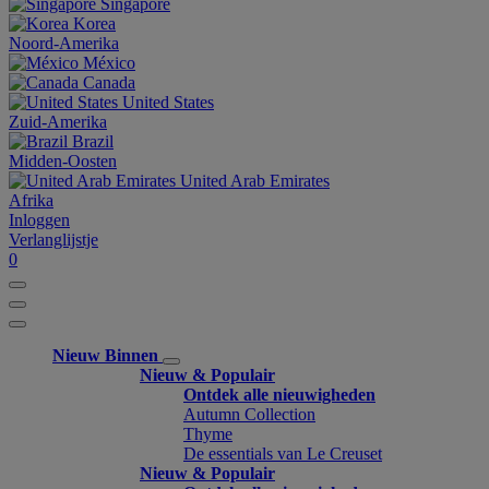
Singapore
Korea
Noord-Amerika
México
Canada
United States
Zuid-Amerika
Brazil
Midden-Oosten
United Arab Emirates
Afrika
Inloggen
Verlanglijstje
0
Nieuw Binnen
Nieuw & Populair
Ontdek alle nieuwigheden
Autumn Collection
Thyme
De essentials van Le Creuset
Nieuw & Populair