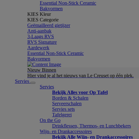
Essential Non-Stick Ceramic
Bakvormen
KIES Kleur
KIES Categorie
Geëmailleerd gietijzer
Anti-aanbak
3-Laags RVS
RVS Signature
Aardewerk
Essential Non-Stick Ceramic
Bakvormen
Nieuw Binnen
Hier vind je al het nieuws van Le Creuset op één plek.
Servies
Servies
Bekijk Alles voor Op Tafel
Borden & Schalen
Serveerschalen
Servies sets
Tafelgerei
On the Go
Drinkflessen, Thermos- en Lunchbekers
Wijn- en Drankaccessoires
Bekijk Alle Wijn- en Drankaccessoires