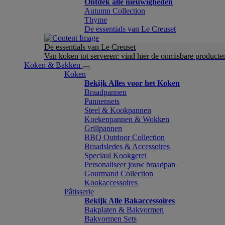
Ontdek alle nieuwigheden
Autumn Collection
Thyme
De essentials van Le Creuset
De essentials van Le Creuset
Van koken tot serveren: vind hier de onmisbare product
Koken & Bakken
Koken
Bekijk Alles voor het Koken
Braadpannen
Pannensets
Steel & Kookpannen
Koekenpannen & Wokken
Grillpannen
BBQ Outdoor Collection
Braadsledes & Accessoires
Speciaal Kookgerei
Personaliseer jouw braadpan
Gourmand Collection
Kookaccessoires
Pâtisserie
Bekijk Alle Bakaccessoires
Bakplaten & Bakvormen
Bakvormen Sets