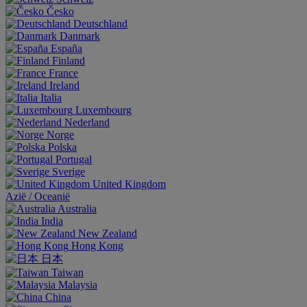
Česko
Deutschland
Danmark
España
Finland
France
Ireland
Italia
Luxembourg
Nederland
Norge
Polska
Portugal
Sverige
United Kingdom
Aziё / Oceaniё
Australia
India
New Zealand
Hong Kong
日本
Taiwan
Malaysia
China