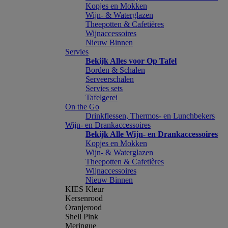
Kopjes en Mokken
Wijn- & Waterglazen
Theepotten & Cafetières
Wijnaccessoires
Nieuw Binnen
Servies
Bekijk Alles voor Op Tafel
Borden & Schalen
Serveerschalen
Servies sets
Tafelgerei
On the Go
Drinkflessen, Thermos- en Lunchbekers
Wijn- en Drankaccessoires
Bekijk Alle Wijn- en Drankaccessoires
Kopjes en Mokken
Wijn- & Waterglazen
Theepotten & Cafetières
Wijnaccessoires
Nieuw Binnen
KIES Kleur
Kersenrood
Oranjerood
Shell Pink
Meringue