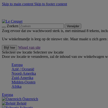
Skip to main content
Skip to footer content
Zomerse buitenmomenten met de BBQ Outdoor Collectie & Thy
De essentials van Le Creuset -
Ontdek Nu
Nieuwsbrieven: Registreer en bespaar 10%! -
Schrijf je nu in
Zoeken
Verwijder
Zorg ervoor dat uw wachtwoord sterk is, met minimaal 8 tekens, inclus
Uw winkelmandje is leeg op de nieuwe site. Maar maakt u zich geen
Wissel van site
Blijf hier
Selecteer uw locatie
Selecteer uw locatie
Door uw locatie te veranderen, zal de inhoud van uw winkelwagen wo
Europa
Aziё / Oceaniё
Noord-Amerika
Zuid-Amerika
Midden-Oosten
Afrika
Europa
Österreich
België
Schweiz