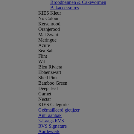
Broodpannen & Cakevormen
Bakaccessoires
KIES Kleur
No Colour
Kersenrood
Oranjerood
Mat Zwart
Meringue
Azure
Sea Salt
Flint
Wit
Bleu Riviera
Ebbenzwart
Shell Pink
Bamboo Green
Deep Teal
Garnet
Nectar
KIES Categorie
Geëmailleerd gietijzer
Anti-aanbak
3-Laags RVS
RVS Signature
Aardewerk