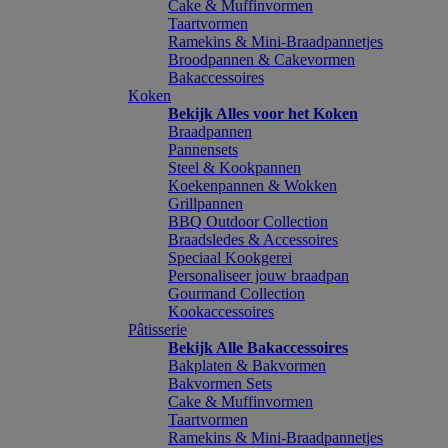
Cake & Muffinvormen
Taartvormen
Ramekins & Mini-Braadpannetjes
Broodpannen & Cakevormen
Bakaccessoires
Koken
Bekijk Alles voor het Koken
Braadpannen
Pannensets
Steel & Kookpannen
Koekenpannen & Wokken
Grillpannen
BBQ Outdoor Collection
Braadsledes & Accessoires
Speciaal Kookgerei
Personaliseer jouw braadpan
Gourmand Collection
Kookaccessoires
Pâtisserie
Bekijk Alle Bakaccessoires
Bakplaten & Bakvormen
Bakvormen Sets
Cake & Muffinvormen
Taartvormen
Ramekins & Mini-Braadpannetjes