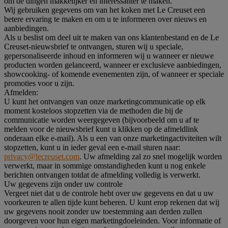
om de dingen makkelijker en interessanter te maken.
Wij gebruiken gegevens om van het koken met Le Creuset een
betere ervaring te maken en om u te informeren over nieuws en
aanbiedingen.
Als u beslist om deel uit te maken van ons klantenbestand en de Le
Creuset-nieuwsbrief te ontvangen, sturen wij u speciale,
gepersonaliseerde inhoud en informeren wij u wanneer er nieuwe
producten worden gelanceerd, wanneer er exclusieve aanbiedingen,
showcooking- of komende evenementen zijn, of wanneer er speciale
promoties voor u zijn.
Afmelden:
U kunt het ontvangen van onze marketingcommunicatie op elk
moment kosteloos stopzetten via de methoden die bij de
communicatie worden weergegeven (bijvoorbeeld om u af te
melden voor de nieuwsbrief kunt u klikken op de afmeldlink
onderaan elke e-mail). Als u een van onze marketingactiviteiten wilt
stopzetten, kunt u in ieder geval een e-mail sturen naar:
privacy@lecreuset.com
. Uw afmelding zal zo snel mogelijk worden
verwerkt, maar in sommige omstandigheden kunt u nog enkele
berichten ontvangen totdat de afmelding volledig is verwerkt.
Uw gegevens zijn onder uw controle
Vergeet niet dat u de controle hebt over uw gegevens en dat u uw
voorkeuren te allen tijde kunt beheren. U kunt erop rekenen dat wij
uw gegevens nooit zonder uw toestemming aan derden zullen
doorgeven voor hun eigen marketingdoeleinden. Voor informatie of