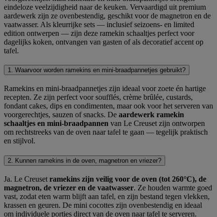
eindeloze veelzijdigheid naar de keuken. Vervaardigd uit premium
aardewerk zijn ze ovenbestendig, geschikt voor de magnetron en de
vaatwasser. Als kleurrijke sets — inclusief seizoens- en limited
edition ontwerpen — zijn deze ramekin schaaltjes perfect voor
dagelijks koken, ontvangen van gasten of als decoratief accent op
tafel.
1. Waarvoor worden ramekins en mini-braadpannetjes gebruikt?
Ramekins en mini-braadpannetjes zijn ideaal voor zoete én hartige
recepten. Ze zijn perfect voor soufflés, crème brûlée, custards,
fondant cakes, dips en condimenten, maar ook voor het serveren van
voorgerechtjes, sauzen of snacks. De
aardewerk ramekin
schaaltjes en mini-braadpannen
van Le Creuset zijn ontworpen
om rechtstreeks van de oven naar tafel te gaan — tegelijk praktisch
en stijlvol.
2. Kunnen ramekins in de oven, magnetron en vriezer?
Ja. Le Creuset
ramekins zijn veilig voor de oven (tot 260°C), de
magnetron, de vriezer en de vaatwasser
. Ze houden warmte goed
vast, zodat eten warm blijft aan tafel, en zijn bestand tegen vlekken,
krassen en geuren. De mini cocottes zijn ovenbestendig en ideaal
om individuele porties direct van de oven naar tafel te serveren.