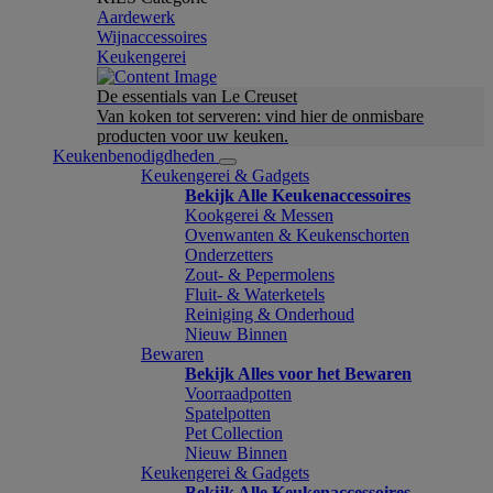
Aardewerk
Wijnaccessoires
Keukengerei
De essentials van Le Creuset
Van koken tot serveren: vind hier de onmisbare
producten voor uw keuken.
Keukenbenodigdheden
Keukengerei & Gadgets
Bekijk Alle Keukenaccessoires
Kookgerei & Messen
Ovenwanten & Keukenschorten
Onderzetters
Zout- & Pepermolens
Fluit- & Waterketels
Reiniging & Onderhoud
Nieuw Binnen
Bewaren
Bekijk Alles voor het Bewaren
Voorraadpotten
Spatelpotten
Pet Collection
Nieuw Binnen
Keukengerei & Gadgets
Bekijk Alle Keukenaccessoires