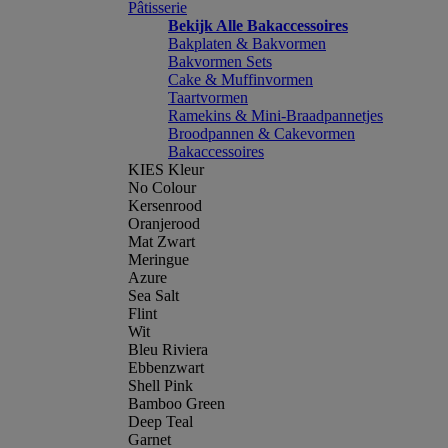
Pâtisserie
Bekijk Alle Bakaccessoires
Bakplaten & Bakvormen
Bakvormen Sets
Cake & Muffinvormen
Taartvormen
Ramekins & Mini-Braadpannetjes
Broodpannen & Cakevormen
Bakaccessoires
KIES Kleur
No Colour
Kersenrood
Oranjerood
Mat Zwart
Meringue
Azure
Sea Salt
Flint
Wit
Bleu Riviera
Ebbenzwart
Shell Pink
Bamboo Green
Deep Teal
Garnet