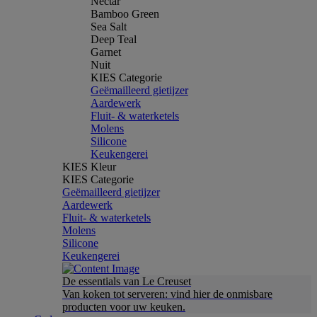
Nectar
Bamboo Green
Sea Salt
Deep Teal
Garnet
Nuit
KIES Categorie
Geëmailleerd gietijzer
Aardewerk
Fluit- & waterketels
Molens
Silicone
Keukengerei
KIES Kleur
KIES Categorie
Geëmailleerd gietijzer
Aardewerk
Fluit- & waterketels
Molens
Silicone
Keukengerei
De essentials van Le Creuset
Van koken tot serveren: vind hier de onmisbare
producten voor uw keuken.