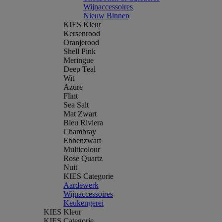
Wijnaccessoires
Nieuw Binnen
KIES Kleur
Kersenrood
Oranjerood
Shell Pink
Meringue
Deep Teal
Wit
Azure
Flint
Sea Salt
Mat Zwart
Bleu Riviera
Chambray
Ebbenzwart
Multicolour
Rose Quartz
Nuit
KIES Categorie
Aardewerk
Wijnaccessoires
Keukengerei
KIES Kleur
KIES Categorie