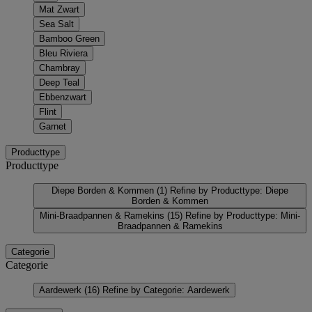
Mat Zwart
Sea Salt
Bamboo Green
Bleu Riviera
Chambray
Deep Teal
Ebbenzwart
Flint
Garnet
Producttype
Producttype
Diepe Borden & Kommen
(1)
Refine by Producttype: Diepe
Borden & Kommen
Mini-Braadpannen & Ramekins
(15)
Refine by Producttype: Mini-
Braadpannen & Ramekins
Categorie
Categorie
Aardewerk
(16)
Refine by Categorie: Aardewerk