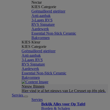
Nectar
KIES Categorie
Geëmailleerd gietijzer
Anti-aanbak
3-Laags RVS
RVS Signature
Aardewerk
Essential Non-Stick Ceramic
Bakvormen
KIES Kleur
KIES Categorie
Geëmailleerd gietijzer
Anti-aanbak
3-Laags RVS
RVS Signature
Aardewerk
Essential Non-Stick Ceramic
Bakvormen
Nieuw Binnen
Hier vind je al het nieuws van Le Creuset op één plek.
Servies
Servies
Bekijk Alles voor Op Tafel
Borden & Schalen