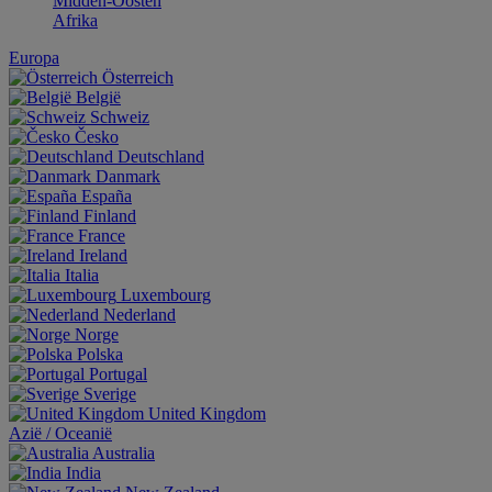
Midden-Oosten
Afrika
Europa
Österreich
België
Schweiz
Česko
Deutschland
Danmark
España
Finland
France
Ireland
Italia
Luxembourg
Nederland
Norge
Polska
Portugal
Sverige
United Kingdom
Aziё / Oceaniё
Australia
India