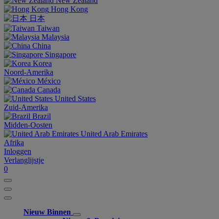
New Zealand
Hong Kong
日本
Taiwan
Malaysia
China
Singapore
Korea
Noord-Amerika
México
Canada
United States
Zuid-Amerika
Brazil
Midden-Oosten
United Arab Emirates
Afrika
Inloggen
Verlanglijstje
0
Nieuw Binnen