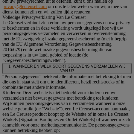
om uw privacyrechten uit te oefenen, kunt u ons mailen op
privacy@lecreuset.com
om ons te laten weten waar wij u mee van
dienst kunnen zijn en wij zullen tijdig reageren.
Volledige Privacyverklaring Van Le Creuset
Le Creuset verbindt zich ertoe uw persoonsgegevens en uw privacy
te beschermen en in deze verklaring wordt uitgelegd hoe wij uw
persoonsgegevens verzamelen en verwerken in overeenstemming
met de EU-wetgeving inzake gegevensbescherming (met inbegrip
van de EU Algemene Verordening Gegevensbescherming
2016/679) en de wet inzake gegevensbescherming die van
toepassing is in uw land, gebied of locatie (de
"Gegevensbeschermingswetten").
1. WANNEER EN WELK SOORT GEGEVENS VERZAMELEN WIJ
VAN U?
“Persoonsgegevens” betekent alle informatie met betrekking tot u en
die ons in staat stelt om u te identificeren, hetzij rechtstreeks of in
combinatie met andere informatie.
Kinderen: Deze website is niet bedoeld voor kinderen en we
verzamelen niet bewust gegevens met betrekking tot kinderen.
Wij kunnen persoonsgegevens van u verzamelen wanneer u onze
website gebruikt (de "Website"), een Le Creuset-account aanmaakt,
een Le Creuset-product koopt op de Website of in onze Le Creuset
Winkels (Signature Boutiques en Outlet Winkels) of wanneer u zich
aanmeldt voor onze marketingcommunicatie. De persoonsgegevens
kunnen betrekking hebben op: