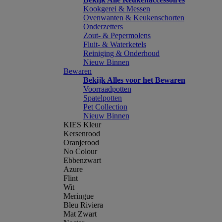
Kookgerei & Messen
Ovenwanten & Keukenschorten
Onderzetters
Zout- & Pepermolens
Fluit- & Waterketels
Reiniging & Onderhoud
Nieuw Binnen
Bewaren
Bekijk Alles voor het Bewaren
Voorraadpotten
Spatelpotten
Pet Collection
Nieuw Binnen
KIES Kleur
Kersenrood
Oranjerood
No Colour
Ebbenzwart
Azure
Flint
Wit
Meringue
Bleu Riviera
Mat Zwart