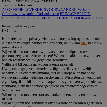
BTW-nummer NL 007 426 069 B01.
Juridische Informatie
ALGEMENE LEVERINGSVOORWAARDEN
Verkoop- en
Gebruiksvoorwaarden Cadeaukaarten
PRIVACYBELEID
COOKIEBELEID
ALGEMENE GEBRUIKSVOORWAARDEN
Privacyverklaring van
Le Creuset
Het onderstaande privacybeleid is van toepassing op consumenten.
Als u een zakelijke partner van ons bent, bekijk dan
hier
het B2B-
privacybeleid.
Wij verbinden ons ertoe uw privacy te eerbiedigen en uw
persoonsgegevens te beschermen! Wij zullen altijd open zijn over
hoe en waarom we uw gegevens gebruiken.
Veiligheid bij online aankopen is onze prioriteit
Uw persoonsgegevens worden veilig en strikt vertrouwelijk
behandeld, in overeenstemming met de Europese en nationale
wetgeving inzake gegevensbescherming. Wij weten dat veiligheid
erg belangrijk is bij online aankopen, dus gebruiken wij de nieuwste
technologie om uw persoonsgegevens en creditcardgegevens te
beschermen.
Wij gebruiken gegevens om uw aankoop eenvoudig en op maat te
maken
Wij analyseren hoe gebruikers onze website en diensten gebruiken