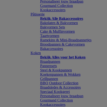
Personaliseer jouw braadpan
Gourmand Collection
Kookaccessoires
Pâtisserie
Bekijk Alle Bakaccessoires
Bakplaten & Bakvormen
Bakvormen Sets
Cake & Muffinvormen
Taartvormen
Ramekins & Mini-Braadpannetjes
Broodpannen & Cakevormen
Bakaccessoires
Koken
Bekijk Alles voor het Koken
Braadpannen
Pannensets
Steel & Kookpannen
Koekenpannen & Wokken
Grillpannen
BBQ Outdoor Collection
Braadsledes & Accessoires
Speciaal Kookgerei
Personaliseer jouw braadpan
Gourmand Collection
Kookaccessoires