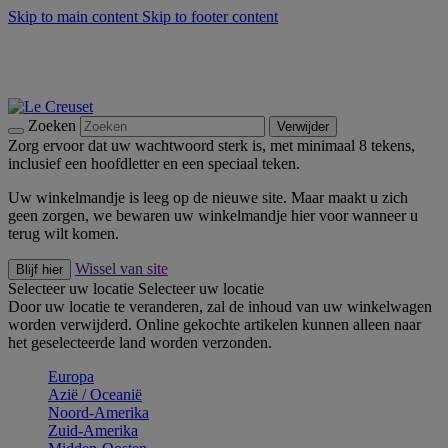
Skip to main content
Skip to footer content
Zomerse buitenmomenten met de BBQ Outdoor Collectie &
Thyme -
Shop Nu
De essentials van Le Creuset -
Ontdek Nu
Nieuwsbrieven: Registreer en bespaar 10%! -
Schrijf je nu in
Zoeken
Verwijder
Zorg ervoor dat uw wachtwoord sterk is, met minimaal 8 tekens,
inclusief een hoofdletter en een speciaal teken.
Uw winkelmandje is leeg op de nieuwe site. Maar maakt u zich
geen zorgen, we bewaren uw winkelmandje hier voor wanneer u
terug wilt komen.
Wissel van site
Blijf hier
Selecteer uw locatie
Selecteer uw locatie
Door uw locatie te veranderen, zal de inhoud van uw winkelwagen
worden verwijderd. Online gekochte artikelen kunnen alleen naar
het geselecteerde land worden verzonden.
Europa
Aziё / Oceaniё
Noord-Amerika
Zuid-Amerika