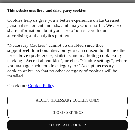
Naam, voornaam, e-mailadres, geboortedatum en andere
This website uses first- and third-party cookies
contactgegevens (adres, telefoonnummer), om een Le
Creuset-account aan te maken of als gastgebruiker te kopen,
Cookies help us give you a better experience on Le Creuset,
of om u aan te melden voor onze marketingcommunicatie
personalise content and ads, and analyse our traffic. We also
online of in onze winkels;
share information about your use of our site with our
uw aankoopgegevens, bijvoorbeeld datum en tijdstip van
advertising and analytics partners.
aankoop, leveringsgegevens, product- en betalingsgegevens,
voor het beheer van uw bestellingen;
“Necessary Cookies” cannot be disabled since they
gegevens over uw online browsegeschiedenis (bv. online-
support web functionalities, but you can consent to all the other
identificatienummers - zoals uw IP-adres, browserversie,
uses above (preferences, statistics and marketing cookies) by
besturingssysteem, duur van het bezoek, terugkerende
clicking “Accept all cookies”, or click “Cookie settings”, where
you manage each cookie category, or “Accept necessary
gebruiker, geografische oorsprong), verzameld tijdens uw
cookies only”, so that no other category of cookies will be
bezoeken aan de Website (ongeacht of u een geregistreerde
installed.
gebruiker bent of niet), door gebruik te maken van logs en/of
traceringstechnologieën zoals “cookies” (voor informatie over
Check our
Cookie Policy
.
het verzamelen van gegevens door middel van cookies, zie
ons
Cookiebeleid
, ter verbetering van onze diensten en
advertenties, of voor onze statistische analyse; in de meeste
ACCEPT NECESSARY COOKIES ONLY
gevallen zullen we u niet kunnen identificeren aan de hand
van deze technische informatie.
COOKIE SETTINGS
uw feedback, verzoeken, klachten, vragen of interacties met
ons (bijvoorbeeld uw berichten, chats, berichten op sociale
ACCEPT ALL COOKIES
media, e-mails of telefoontjes).