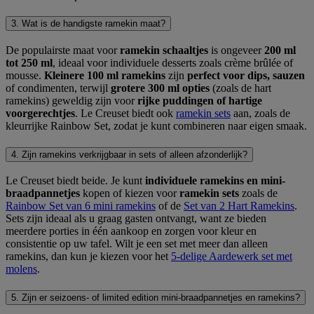
3. Wat is de handigste ramekin maat?
De populairste maat voor
ramekin schaaltjes
is ongeveer
200 ml
tot 250 ml
, ideaal voor individuele desserts zoals crème brûlée of
mousse.
Kleinere 100 ml ramekins
zijn
perfect voor dips, sauzen
of condimenten, terwijl
grotere 300 ml opties
(zoals de hart
ramekins) geweldig zijn voor
rijke puddingen of hartige
voorgerechtjes
. Le Creuset biedt ook
ramekin sets
aan, zoals de
kleurrijke Rainbow Set, zodat je kunt combineren naar eigen smaak.
4. Zijn ramekins verkrijgbaar in sets of alleen afzonderlijk?
Le Creuset biedt beide. Je kunt
individuele ramekins en mini-
braadpannetjes
kopen of kiezen voor
ramekin sets
zoals de
Rainbow Set van 6 mini ramekins
of de
Set van 2 Hart Ramekins
.
Sets zijn ideaal als u graag gasten ontvangt, want ze bieden
meerdere porties in één aankoop en zorgen voor kleur en
consistentie op uw tafel. Wilt je een set met meer dan alleen
ramekins, dan kun je kiezen voor het
5-delige Aardewerk set met
molens
.
5. Zijn er seizoens- of limited edition mini-braadpannetjes en ramekins?