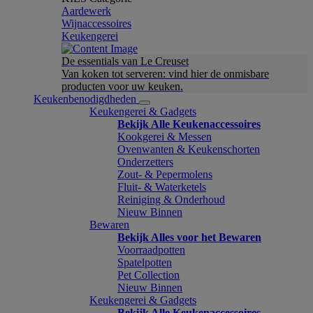
Aardewerk
Wijnaccessoires
Keukengerei
De essentials van Le Creuset
Van koken tot serveren: vind hier de onmisbare
producten voor uw keuken.
Keukenbenodigdheden
Keukengerei & Gadgets
Bekijk Alle Keukenaccessoires
Kookgerei & Messen
Ovenwanten & Keukenschorten
Onderzetters
Zout- & Pepermolens
Fluit- & Waterketels
Reiniging & Onderhoud
Nieuw Binnen
Bewaren
Bekijk Alles voor het Bewaren
Voorraadpotten
Spatelpotten
Pet Collection
Nieuw Binnen
Keukengerei & Gadgets
Bekijk Alle Keukenaccessoires