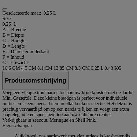
Geselecteerde maat:
0.25 L
Size
0.25 L
A = Breedte
B = Diepte
C = Hoogte
D = Lengte
E = Diameter onderkant
F = Inhoud
G = Gewicht
10.6 CM
4.5 CM
8.1 CM
13.85 CM
8.3 CM
0.25 L
0.43 KG
Productomschrijving
Voeg een vleugje tuincharme toe aan uw kookkunsten met de Jardin
Mini Casserole. Deze kleine braadpan is perfect voor individuele
porties en is een speciaal item in elke keukencollectie. Het deksel is
prachtig vervaardigd om op een narcis te lijken en voegt een extra
laag elegantie en speelsheid toe aan uw culinaire creaties.
Verkrijgbaar in zeezout, Meringue en Shell Pink.
Eigenschappen:
Altijd goed: ons aardewerk met glazuurlaag is krasbestendig