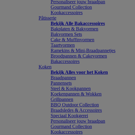
Personaliseer jouw braadpan
Gourmand Collection
Kookaccessoires
Pâtisserie
Bekijk Alle Bakaccessoires
Bakplaten & Bakvormen
Bakvormen Sets
Cake & Muffinvormen
Taartvormen
Ramekins & Mini-Braadpannetjes
Broodpannen & Cakevormen
Bakaccessoires
Koken
Bekijk Alles voor het Koken
Braadpannen
Pannensets
Steel & Kookpannen
Koekenpannen & Wokken
Grillpannen
BBQ Outdoor Collection
Braadsledes & Accessoires
Speciaal Kookgerei
Personaliseer jouw braadpan
Gourmand Collection
Kookaccessoires