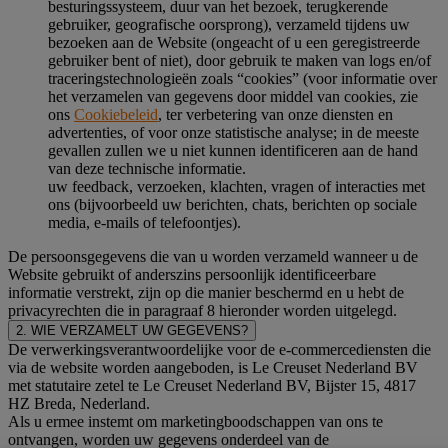
besturingssysteem, duur van het bezoek, terugkerende
gebruiker, geografische oorsprong), verzameld tijdens uw
bezoeken aan de Website (ongeacht of u een geregistreerde
gebruiker bent of niet), door gebruik te maken van logs en/of
traceringstechnologieën zoals “cookies” (voor informatie over
het verzamelen van gegevens door middel van cookies, zie
ons
Cookiebeleid
, ter verbetering van onze diensten en
advertenties, of voor onze statistische analyse; in de meeste
gevallen zullen we u niet kunnen identificeren aan de hand
van deze technische informatie.
uw feedback, verzoeken, klachten, vragen of interacties met
ons (bijvoorbeeld uw berichten, chats, berichten op sociale
media, e-mails of telefoontjes).
De persoonsgegevens die van u worden verzameld wanneer u de
Website gebruikt of anderszins persoonlijk identificeerbare
informatie verstrekt, zijn op die manier beschermd en u hebt de
privacyrechten die in paragraaf 8 hieronder worden uitgelegd.
2. WIE VERZAMELT UW GEGEVENS?
De verwerkingsverantwoordelijke voor de e-commercediensten die
via de website worden aangeboden, is Le Creuset Nederland BV
met statutaire zetel te Le Creuset Nederland BV, Bijster 15, 4817
HZ Breda, Nederland.
Als u ermee instemt om marketingboodschappen van ons te
ontvangen, worden uw gegevens onderdeel van de