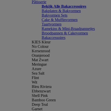
Pâtisserie
Bekijk Alle Bakaccessoires
Bakplaten & Bakvormen
Bakvormen Sets
Cake & Muffinvormen
Taartvormen
Ramekins & Mini-Braadpannetjes
Broodpannen & Cakevormen
Bakaccessoires
KIES Kleur
No Colour
Kersenrood
Oranjerood
Mat Zwart
Meringue
Azure
Sea Salt
Flint
Wit
Bleu Riviera
Ebbenzwart
Shell Pink
Bamboo Green
Deep Teal
Garnet