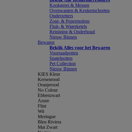
Kookgerei & Messen
Ovenwanten & Keukenschorten
Onderzetters
Zout- & Pepermolens
Fluit- & Waterketels
Reiniging & Onderhoud
Nieuw Binnen
Bewaren
Bekijk Alles voor het Bewaren
Voorraadpotten
Spatelpotten
Pet Collection
Nieuw Binnen
KIES Kleur
Kersenrood
Oranjerood
No Colour
Ebbenzwart
Azure
Flint
Wit
Meringue
Bleu Riviera
Mat Zwart