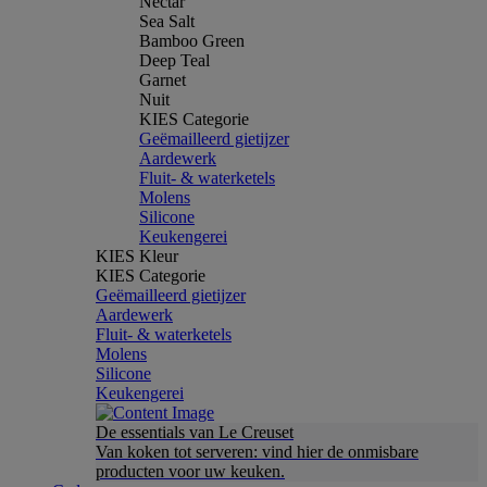
Nectar
Sea Salt
Bamboo Green
Deep Teal
Garnet
Nuit
KIES Categorie
Geëmailleerd gietijzer
Aardewerk
Fluit- & waterketels
Molens
Silicone
Keukengerei
KIES Kleur
KIES Categorie
Geëmailleerd gietijzer
Aardewerk
Fluit- & waterketels
Molens
Silicone
Keukengerei
De essentials van Le Creuset
Van koken tot serveren: vind hier de onmisbare
producten voor uw keuken.