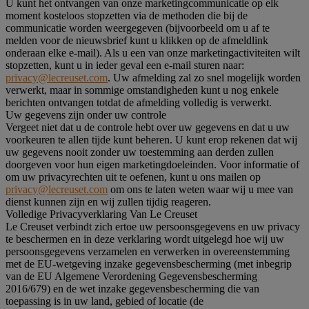
U kunt het ontvangen van onze marketingcommunicatie op elk
moment kosteloos stopzetten via de methoden die bij de
communicatie worden weergegeven (bijvoorbeeld om u af te
melden voor de nieuwsbrief kunt u klikken op de afmeldlink
onderaan elke e-mail). Als u een van onze marketingactiviteiten wilt
stopzetten, kunt u in ieder geval een e-mail sturen naar:
privacy@lecreuset.com
. Uw afmelding zal zo snel mogelijk worden
verwerkt, maar in sommige omstandigheden kunt u nog enkele
berichten ontvangen totdat de afmelding volledig is verwerkt.
Uw gegevens zijn onder uw controle
Vergeet niet dat u de controle hebt over uw gegevens en dat u uw
voorkeuren te allen tijde kunt beheren. U kunt erop rekenen dat wij
uw gegevens nooit zonder uw toestemming aan derden zullen
doorgeven voor hun eigen marketingdoeleinden. Voor informatie of
om uw privacyrechten uit te oefenen, kunt u ons mailen op
privacy@lecreuset.com
om ons te laten weten waar wij u mee van
dienst kunnen zijn en wij zullen tijdig reageren.
Volledige Privacyverklaring Van Le Creuset
Le Creuset verbindt zich ertoe uw persoonsgegevens en uw privacy
te beschermen en in deze verklaring wordt uitgelegd hoe wij uw
persoonsgegevens verzamelen en verwerken in overeenstemming
met de EU-wetgeving inzake gegevensbescherming (met inbegrip
van de EU Algemene Verordening Gegevensbescherming
2016/679) en de wet inzake gegevensbescherming die van
toepassing is in uw land, gebied of locatie (de