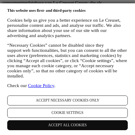
consumentendatabase van Le Creuset Group, die als
gegevensbeheerder wordt beheerd door Le Creuset Group AG, met
This website uses first- and third-party cookies
het kantoor in Hofstrasse 1A,Neuhofstrasse 4 , Baar, Zugo, 6340
Zwitserland (die Le Creuset SL, BTW-nummer B62153630, met
Cookies help us give you a better experience on Le Creuset,
kantoor in Paseo de Gracia 9, 2º, 08007 Barcelona, Spanje, heeft
personalise content and ads, and analyse our traffic. We also
aangesteld als vertegenwoordiger in de EU), op basis van een
share information about your use of our site with our
overeenkomst tot gezamenlijke zeggenschap die in wezen voorziet
advertising and analytics partners.
in (a) Le Creuset Group AG die verantwoordelijk is voor de
“Necessary Cookies” cannot be disabled since they
algemene strategie met betrekking tot marketing en
support web functionalities, but you can consent to all the other
gepersonaliseerde klantervaring; (b) lokale Le Creuset-entiteiten die
uses above (preferences, statistics and marketing cookies) by
profiteren van deze strategie en deze uitvoeren, alsmede
clicking “Accept all cookies”, or click “Cookie settings”, where
onafhankelijk marketingcommunicatie/initiatieven ontwikkelen op
you manage each cookie category, or “Accept necessary
lokaal niveau (binnen een bepaald land); (c) beide gezamenlijk
cookies only”, so that no other category of cookies will be
beheerders die nodig zijn om de verzoeken van uw betrokkene om
installed.
rechten af te handelen.
3. WAAROM VERZAMELEN WIJ DEZE GEGEVENS?
Check our
Cookie Policy
.
Wij kunnen uw gegevens verwerken voor de volgende doeleinden:
VOOR ONZE WETTELIJKE VERPLICHTINGEN
ACCEPT NECESSARY COOKIES ONLY
Mogelijk moeten we bepaalde gegevens over u verwerken om
te voldoen aan onze wettelijke verplichtingen en andere
COOKIE SETTINGS
verplichtingen die voortvloeien uit instructies van de overheid.
OM EEN LE CREUSET-ACCOUNT AAN TE MAKEN
ACCEPT ALL COOKIES
We zullen uw gegevens gebruiken om een Le Creuset-
account aan te maken die u toegang geeft tot een reeks