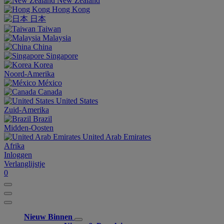
New Zealand
Hong Kong
日本
Taiwan
Malaysia
China
Singapore
Korea
Noord-Amerika
México
Canada
United States
Zuid-Amerika
Brazil
Midden-Oosten
United Arab Emirates
Afrika
Inloggen
Verlanglijstje
0
Nieuw Binnen