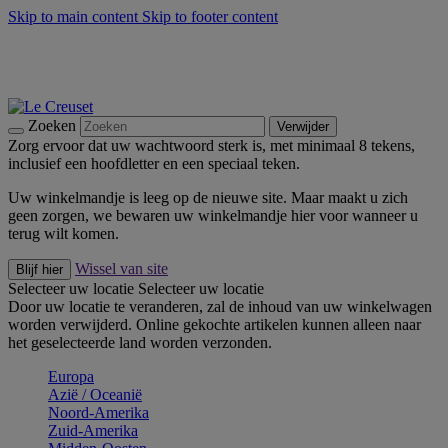
Skip to main content
Skip to footer content
Zomerse buitenmomenten met de BBQ Outdoor Collectie &
Thyme -
Shop Nu
De essentials van Le Creuset -
Ontdek Nu
Nieuwsbrieven: Registreer en bespaar 10%! -
Schrijf je nu in
Zoeken
Verwijder
Zorg ervoor dat uw wachtwoord sterk is, met minimaal 8 tekens,
inclusief een hoofdletter en een speciaal teken.
Uw winkelmandje is leeg op de nieuwe site. Maar maakt u zich
geen zorgen, we bewaren uw winkelmandje hier voor wanneer u
terug wilt komen.
Wissel van site
Blijf hier
Selecteer uw locatie
Selecteer uw locatie
Door uw locatie te veranderen, zal de inhoud van uw winkelwagen
worden verwijderd. Online gekochte artikelen kunnen alleen naar
het geselecteerde land worden verzonden.
Europa
Aziё / Oceaniё
Noord-Amerika
Zuid-Amerika