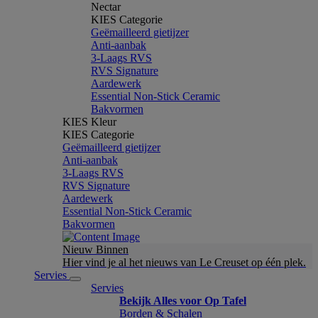
Nectar
KIES Categorie
Geëmailleerd gietijzer
Anti-aanbak
3-Laags RVS
RVS Signature
Aardewerk
Essential Non-Stick Ceramic
Bakvormen
KIES Kleur
KIES Categorie
Geëmailleerd gietijzer
Anti-aanbak
3-Laags RVS
RVS Signature
Aardewerk
Essential Non-Stick Ceramic
Bakvormen
Nieuw Binnen
Hier vind je al het nieuws van Le Creuset op één plek.
Servies
Servies
Bekijk Alles voor Op Tafel
Borden & Schalen