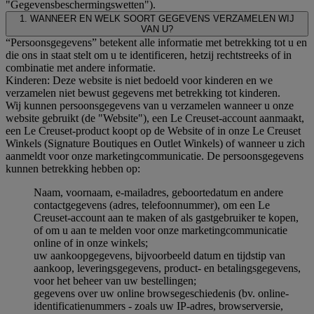
"Gegevensbeschermingswetten").
1. WANNEER EN WELK SOORT GEGEVENS VERZAMELEN WIJ
VAN U?
“Persoonsgegevens” betekent alle informatie met betrekking tot u en
die ons in staat stelt om u te identificeren, hetzij rechtstreeks of in
combinatie met andere informatie.
Kinderen: Deze website is niet bedoeld voor kinderen en we
verzamelen niet bewust gegevens met betrekking tot kinderen.
Wij kunnen persoonsgegevens van u verzamelen wanneer u onze
website gebruikt (de "Website"), een Le Creuset-account aanmaakt,
een Le Creuset-product koopt op de Website of in onze Le Creuset
Winkels (Signature Boutiques en Outlet Winkels) of wanneer u zich
aanmeldt voor onze marketingcommunicatie. De persoonsgegevens
kunnen betrekking hebben op:
Naam, voornaam, e-mailadres, geboortedatum en andere
contactgegevens (adres, telefoonnummer), om een Le
Creuset-account aan te maken of als gastgebruiker te kopen,
of om u aan te melden voor onze marketingcommunicatie
online of in onze winkels;
uw aankoopgegevens, bijvoorbeeld datum en tijdstip van
aankoop, leveringsgegevens, product- en betalingsgegevens,
voor het beheer van uw bestellingen;
gegevens over uw online browsegeschiedenis (bv. online-
identificatienummers - zoals uw IP-adres, browserversie,