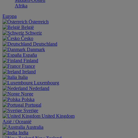
Midden-Oosten
Afrika
Europa
Österreich
België
Schweiz
Česko
Deutschland
Danmark
España
Finland
France
Ireland
Italia
Luxembourg
Nederland
Norge
Polska
Portugal
Sverige
United Kingdom
Aziё / Oceaniё
Australia
India