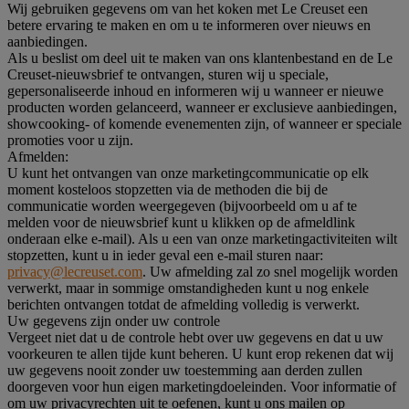
Wij gebruiken gegevens om van het koken met Le Creuset een
betere ervaring te maken en om u te informeren over nieuws en
aanbiedingen.
Als u beslist om deel uit te maken van ons klantenbestand en de Le
Creuset-nieuwsbrief te ontvangen, sturen wij u speciale,
gepersonaliseerde inhoud en informeren wij u wanneer er nieuwe
producten worden gelanceerd, wanneer er exclusieve aanbiedingen,
showcooking- of komende evenementen zijn, of wanneer er speciale
promoties voor u zijn.
Afmelden:
U kunt het ontvangen van onze marketingcommunicatie op elk
moment kosteloos stopzetten via de methoden die bij de
communicatie worden weergegeven (bijvoorbeeld om u af te
melden voor de nieuwsbrief kunt u klikken op de afmeldlink
onderaan elke e-mail). Als u een van onze marketingactiviteiten wilt
stopzetten, kunt u in ieder geval een e-mail sturen naar:
privacy@lecreuset.com
. Uw afmelding zal zo snel mogelijk worden
verwerkt, maar in sommige omstandigheden kunt u nog enkele
berichten ontvangen totdat de afmelding volledig is verwerkt.
Uw gegevens zijn onder uw controle
Vergeet niet dat u de controle hebt over uw gegevens en dat u uw
voorkeuren te allen tijde kunt beheren. U kunt erop rekenen dat wij
uw gegevens nooit zonder uw toestemming aan derden zullen
doorgeven voor hun eigen marketingdoeleinden. Voor informatie of
om uw privacyrechten uit te oefenen, kunt u ons mailen op