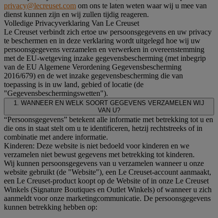
privacy@lecreuset.com
om ons te laten weten waar wij u mee van
dienst kunnen zijn en wij zullen tijdig reageren.
Volledige Privacyverklaring Van Le Creuset
Le Creuset verbindt zich ertoe uw persoonsgegevens en uw privacy
te beschermen en in deze verklaring wordt uitgelegd hoe wij uw
persoonsgegevens verzamelen en verwerken in overeenstemming
met de EU-wetgeving inzake gegevensbescherming (met inbegrip
van de EU Algemene Verordening Gegevensbescherming
2016/679) en de wet inzake gegevensbescherming die van
toepassing is in uw land, gebied of locatie (de
"Gegevensbeschermingswetten").
1. WANNEER EN WELK SOORT GEGEVENS VERZAMELEN WIJ
VAN U?
“Persoonsgegevens” betekent alle informatie met betrekking tot u en
die ons in staat stelt om u te identificeren, hetzij rechtstreeks of in
combinatie met andere informatie.
Kinderen: Deze website is niet bedoeld voor kinderen en we
verzamelen niet bewust gegevens met betrekking tot kinderen.
Wij kunnen persoonsgegevens van u verzamelen wanneer u onze
website gebruikt (de "Website"), een Le Creuset-account aanmaakt,
een Le Creuset-product koopt op de Website of in onze Le Creuset
Winkels (Signature Boutiques en Outlet Winkels) of wanneer u zich
aanmeldt voor onze marketingcommunicatie. De persoonsgegevens
kunnen betrekking hebben op: