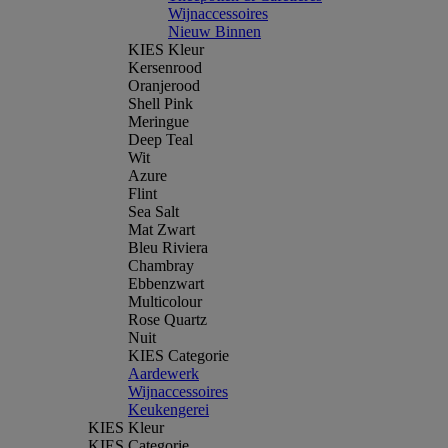
Wijnaccessoires
Nieuw Binnen
KIES Kleur
Kersenrood
Oranjerood
Shell Pink
Meringue
Deep Teal
Wit
Azure
Flint
Sea Salt
Mat Zwart
Bleu Riviera
Chambray
Ebbenzwart
Multicolour
Rose Quartz
Nuit
KIES Categorie
Aardewerk
Wijnaccessoires
Keukengerei
KIES Kleur
KIES Categorie