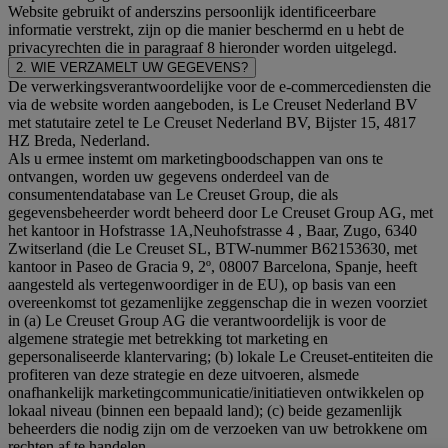
Website gebruikt of anderszins persoonlijk identificeerbare
informatie verstrekt, zijn op die manier beschermd en u hebt de
privacyrechten die in paragraaf 8 hieronder worden uitgelegd.
2. WIE VERZAMELT UW GEGEVENS?
De verwerkingsverantwoordelijke voor de e-commercediensten die
via de website worden aangeboden, is Le Creuset Nederland BV
met statutaire zetel te Le Creuset Nederland BV, Bijster 15, 4817
HZ Breda, Nederland.
Als u ermee instemt om marketingboodschappen van ons te
ontvangen, worden uw gegevens onderdeel van de
consumentendatabase van Le Creuset Group, die als
gegevensbeheerder wordt beheerd door Le Creuset Group AG, met
het kantoor in Hofstrasse 1A,Neuhofstrasse 4 , Baar, Zugo, 6340
Zwitserland (die Le Creuset SL, BTW-nummer B62153630, met
kantoor in Paseo de Gracia 9, 2º, 08007 Barcelona, Spanje, heeft
aangesteld als vertegenwoordiger in de EU), op basis van een
overeenkomst tot gezamenlijke zeggenschap die in wezen voorziet
in (a) Le Creuset Group AG die verantwoordelijk is voor de
algemene strategie met betrekking tot marketing en
gepersonaliseerde klantervaring; (b) lokale Le Creuset-entiteiten die
profiteren van deze strategie en deze uitvoeren, alsmede
onafhankelijk marketingcommunicatie/initiatieven ontwikkelen op
lokaal niveau (binnen een bepaald land); (c) beide gezamenlijk
beheerders die nodig zijn om de verzoeken van uw betrokkene om
rechten af te handelen.