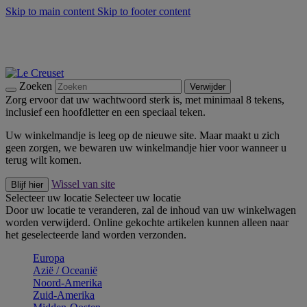
Skip to main content
Skip to footer content
Zomerse buitenmomenten met de BBQ Outdoor Collectie &
Thyme -
Shop Nu
De essentials van Le Creuset -
Ontdek Nu
Nieuwsbrieven: Registreer en bespaar 10%! -
Schrijf je nu in
Zoeken
Verwijder
Zorg ervoor dat uw wachtwoord sterk is, met minimaal 8 tekens,
inclusief een hoofdletter en een speciaal teken.
Uw winkelmandje is leeg op de nieuwe site. Maar maakt u zich
geen zorgen, we bewaren uw winkelmandje hier voor wanneer u
terug wilt komen.
Wissel van site
Blijf hier
Selecteer uw locatie
Selecteer uw locatie
Door uw locatie te veranderen, zal de inhoud van uw winkelwagen
worden verwijderd. Online gekochte artikelen kunnen alleen naar
het geselecteerde land worden verzonden.
Europa
Aziё / Oceaniё
Noord-Amerika
Zuid-Amerika