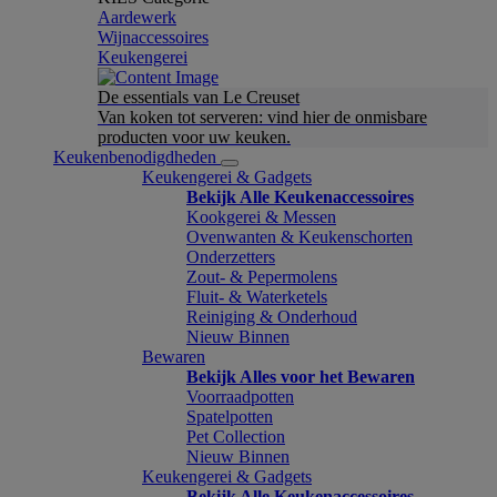
Aardewerk
Wijnaccessoires
Keukengerei
De essentials van Le Creuset
Van koken tot serveren: vind hier de onmisbare
producten voor uw keuken.
Keukenbenodigdheden
Keukengerei & Gadgets
Bekijk Alle Keukenaccessoires
Kookgerei & Messen
Ovenwanten & Keukenschorten
Onderzetters
Zout- & Pepermolens
Fluit- & Waterketels
Reiniging & Onderhoud
Nieuw Binnen
Bewaren
Bekijk Alles voor het Bewaren
Voorraadpotten
Spatelpotten
Pet Collection
Nieuw Binnen
Keukengerei & Gadgets
Bekijk Alle Keukenaccessoires