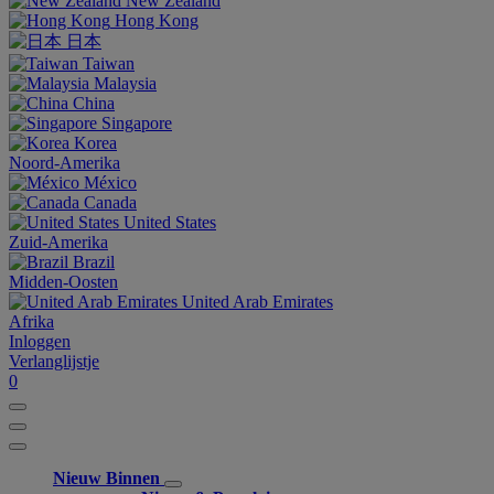
New Zealand
Hong Kong
日本
Taiwan
Malaysia
China
Singapore
Korea
Noord-Amerika
México
Canada
United States
Zuid-Amerika
Brazil
Midden-Oosten
United Arab Emirates
Afrika
Inloggen
Verlanglijstje
0
Nieuw Binnen