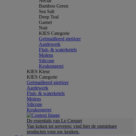
Nectar
Bamboo Green
Sea Salt
Deep Teal
Garnet
Nuit
KIES Categorie
Geëmailleerd gietijzer
Aardewerk
Fluit- & waterketels
Molens
Silicone
Keukengerei
KIES Kleur
KIES Categorie
Geëmailleerd gietijzer
Aardewerk
Fluit- & waterketels
Molens
Silicone
Keukengerei
De essentials van Le Creuset
Van koken tot serveren: vind hier de onmisbare
producten voor uw keuken.