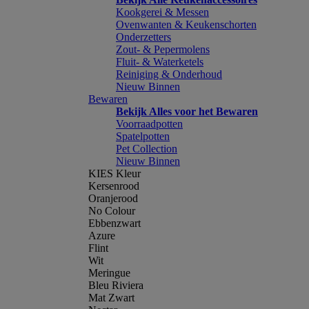
Kookgerei & Messen
Ovenwanten & Keukenschorten
Onderzetters
Zout- & Pepermolens
Fluit- & Waterketels
Reiniging & Onderhoud
Nieuw Binnen
Bewaren
Bekijk Alles voor het Bewaren
Voorraadpotten
Spatelpotten
Pet Collection
Nieuw Binnen
KIES Kleur
Kersenrood
Oranjerood
No Colour
Ebbenzwart
Azure
Flint
Wit
Meringue
Bleu Riviera
Mat Zwart