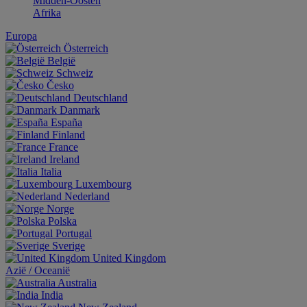
Midden-Oosten
Afrika
Europa
Österreich
België
Schweiz
Česko
Deutschland
Danmark
España
Finland
France
Ireland
Italia
Luxembourg
Nederland
Norge
Polska
Portugal
Sverige
United Kingdom
Aziё / Oceaniё
Australia
India