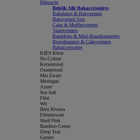
Pâtisserie
Bekijk Alle Bakaccessoires
Bakplaten & Bakvormen
Bakvormen Sets
Cake & Muffinvormen
Taartvormen
Ramekins & Mini-Braadpannetjes
Broodpannen & Cakevormen
Bakaccessoires
KIES Kleur
No Colour
Kersenrood
Oranjerood
Mat Zwart
Meringue
Azure
Sea Salt
Flint
Wit
Bleu Riviera
Ebbenzwart
Shell Pink
Bamboo Green
Deep Teal
Garnet