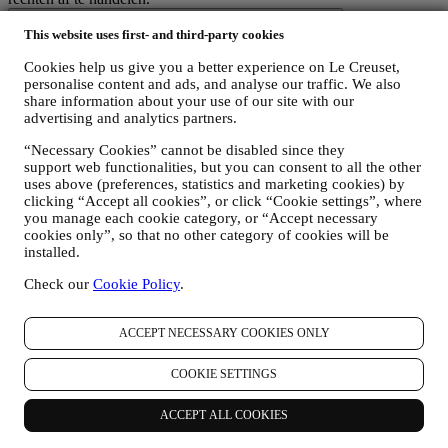
3. WAAROM VERZAMELEN WIJ DEZE GEGEVENS?
This website uses first- and third-party cookies
Wij kunnen uw gegevens verwerken voor de volgende doeleinden:
Cookies help us give you a better experience on Le Creuset,
VOOR ONZE WETTELIJKE VERPLICHTINGEN
personalise content and ads, and analyse our traffic. We also
Mogelijk moeten we bepaalde gegevens over u verwerken om
share information about your use of our site with our
te voldoen aan onze wettelijke verplichtingen en andere
advertising and analytics partners.
verplichtingen die voortvloeien uit instructies van de overheid.
OM EEN LE CREUSET-ACCOUNT AAN TE MAKEN
“Necessary Cookies” cannot be disabled since they
We zullen uw gegevens gebruiken om een Le Creuset-
support web functionalities, but you can consent to all the other
account aan te maken die u toegang geeft tot een reeks
uses above (preferences, statistics and marketing cookies) by
voordelen voor geregistreerde gebruikers, om beter te kunnen
clicking “Accept all cookies”, or click “Cookie settings”, where
genieten van onze diensten, zoals sneller afrekenen, meerdere
you manage each cookie category, or “Accept necessary
verzendadressen opslaan, bestellingen bekijken en volgen.
cookies only”, so that no other category of cookies will be
Elke verwerkingsactiviteit is vereist om ons in staat te stellen
installed.
deze diensten aan u als Le Creuset-accounthouder te leveren.
Check our
Cookie Policy
.
OM UW BESTELLINGEN TE BEHEREN EN OM ONZE
PRODUCTEN, DIENSTEN EN ASSISTENTIE AAN U
TE LEVEREN
ACCEPT NECESSARY COOKIES ONLY
Wij zullen uw gegevens gebruiken om onze contractuele
relatie met u, uw aankoop van producten op de Website, uw
COOKIE SETTINGS
gebruik van de Website, eventuele latere hulp na de verkoop
of uw deelname aan onze wedstrijden te beheren. Mogelijk
moeten we bepaalde gegevens over u verwerken voor onze
ACCEPT ALL COOKIES
administratieve doeleinden die verband houden met onze