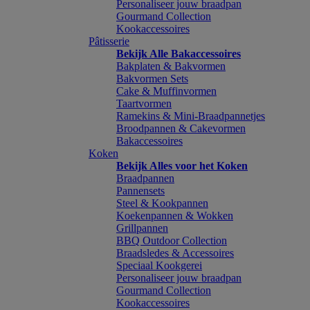
Personaliseer jouw braadpan
Gourmand Collection
Kookaccessoires
Pâtisserie
Bekijk Alle Bakaccessoires
Bakplaten & Bakvormen
Bakvormen Sets
Cake & Muffinvormen
Taartvormen
Ramekins & Mini-Braadpannetjes
Broodpannen & Cakevormen
Bakaccessoires
Koken
Bekijk Alles voor het Koken
Braadpannen
Pannensets
Steel & Kookpannen
Koekenpannen & Wokken
Grillpannen
BBQ Outdoor Collection
Braadsledes & Accessoires
Speciaal Kookgerei
Personaliseer jouw braadpan
Gourmand Collection
Kookaccessoires