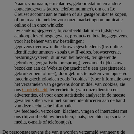
Naam, voornaam, e-mailadres, geboortedatum en andere
contactgegevens (adres, telefoonnummer), om een Le
Creuset-account aan te maken of als gastgebruiker te kopen,
of om u aan te melden voor onze marketingcommunicatie
online of in onze winkels;
uw aankoopgegevens, bijvoorbeeld datum en tijdstip van
aankoop, leveringsgegevens, product- en betalingsgegevens,
voor het beheer van uw bestellingen;
gegevens over uw online browsegeschiedenis (bv. online-
identificatienummers - zoals uw IP-adres, browserversie,
besturingssysteem, duur van het bezoek, terugkerende
gebruiker, geografische oorsprong), verzameld tijdens uw
bezoeken aan de Website (ongeacht of u een geregistreerde
gebruiker bent of niet), door gebruik te maken van logs en/of
traceringstechnologieën zoals “cookies” (voor informatie over
het verzamelen van gegevens door middel van cookies, zie
ons
Cookiebeleid
, ter verbetering van onze diensten en
advertenties, of voor onze statistische analyse; in de meeste
gevallen zullen we u niet kunnen identificeren aan de hand
van deze technische informatie.
uw feedback, verzoeken, klachten, vragen of interacties met
ons (bijvoorbeeld uw berichten, chats, berichten op sociale
media, e-mails of telefoontjes).
De persoonsgegevens die van u worden verzameld wanneer u de