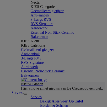
Nectar
KIES Categorie
Geëmailleerd gietijzer
Anti-aanbak
3-Laags RVS
RVS Signature
Aardewerk
Essential Non-Stick Ceramic
Bakvormen
KIES Kleur
KIES Categorie
Geëmailleerd gietijzer
Anti-aanbak
3-Laags RVS
RVS Signature
Aardewerk
Essential Non-Stick Ceramic
Bakvormen
Nieuw Binnen
Hier vind je al het nieuws van Le Creuset op één plek.
Servies
Servies
Bekijk Alles voor Op Tafel
Borden & Schalen