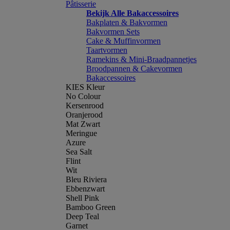
Pâtisserie
Bekijk Alle Bakaccessoires
Bakplaten & Bakvormen
Bakvormen Sets
Cake & Muffinvormen
Taartvormen
Ramekins & Mini-Braadpannetjes
Broodpannen & Cakevormen
Bakaccessoires
KIES Kleur
No Colour
Kersenrood
Oranjerood
Mat Zwart
Meringue
Azure
Sea Salt
Flint
Wit
Bleu Riviera
Ebbenzwart
Shell Pink
Bamboo Green
Deep Teal
Garnet