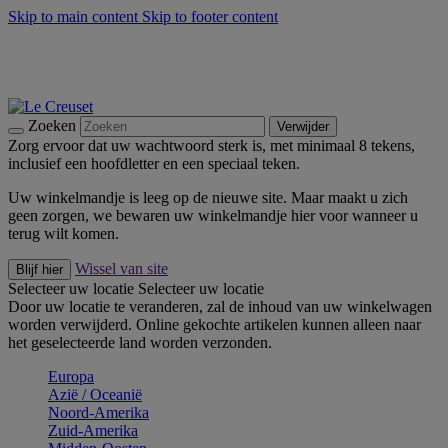
Skip to main content
Skip to footer content
Zomerse buitenmomenten met de BBQ Outdoor Collectie &
Thyme -
Shop Nu
De essentials van Le Creuset -
Ontdek Nu
Nieuwsbrieven: Registreer en bespaar 10%! -
Schrijf je nu in
Zoeken
Verwijder
Zorg ervoor dat uw wachtwoord sterk is, met minimaal 8 tekens,
inclusief een hoofdletter en een speciaal teken.
Uw winkelmandje is leeg op de nieuwe site. Maar maakt u zich
geen zorgen, we bewaren uw winkelmandje hier voor wanneer u
terug wilt komen.
Wissel van site
Blijf hier
Selecteer uw locatie
Selecteer uw locatie
Door uw locatie te veranderen, zal de inhoud van uw winkelwagen
worden verwijderd. Online gekochte artikelen kunnen alleen naar
het geselecteerde land worden verzonden.
Europa
Aziё / Oceaniё
Noord-Amerika
Zuid-Amerika