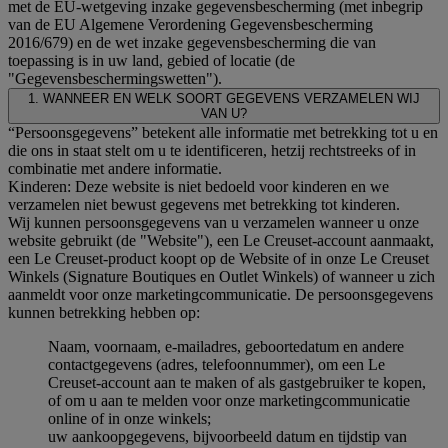
met de EU-wetgeving inzake gegevensbescherming (met inbegrip
van de EU Algemene Verordening Gegevensbescherming
2016/679) en de wet inzake gegevensbescherming die van
toepassing is in uw land, gebied of locatie (de
"Gegevensbeschermingswetten").
1. WANNEER EN WELK SOORT GEGEVENS VERZAMELEN WIJ
VAN U?
“Persoonsgegevens” betekent alle informatie met betrekking tot u en
die ons in staat stelt om u te identificeren, hetzij rechtstreeks of in
combinatie met andere informatie.
Kinderen: Deze website is niet bedoeld voor kinderen en we
verzamelen niet bewust gegevens met betrekking tot kinderen.
Wij kunnen persoonsgegevens van u verzamelen wanneer u onze
website gebruikt (de "Website"), een Le Creuset-account aanmaakt,
een Le Creuset-product koopt op de Website of in onze Le Creuset
Winkels (Signature Boutiques en Outlet Winkels) of wanneer u zich
aanmeldt voor onze marketingcommunicatie. De persoonsgegevens
kunnen betrekking hebben op:
Naam, voornaam, e-mailadres, geboortedatum en andere
contactgegevens (adres, telefoonnummer), om een Le
Creuset-account aan te maken of als gastgebruiker te kopen,
of om u aan te melden voor onze marketingcommunicatie
online of in onze winkels;
uw aankoopgegevens, bijvoorbeeld datum en tijdstip van