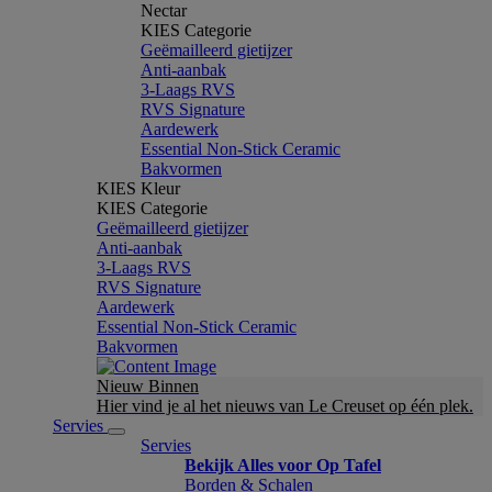
Nectar
KIES Categorie
Geëmailleerd gietijzer
Anti-aanbak
3-Laags RVS
RVS Signature
Aardewerk
Essential Non-Stick Ceramic
Bakvormen
KIES Kleur
KIES Categorie
Geëmailleerd gietijzer
Anti-aanbak
3-Laags RVS
RVS Signature
Aardewerk
Essential Non-Stick Ceramic
Bakvormen
Nieuw Binnen
Hier vind je al het nieuws van Le Creuset op één plek.
Servies
Servies
Bekijk Alles voor Op Tafel
Borden & Schalen