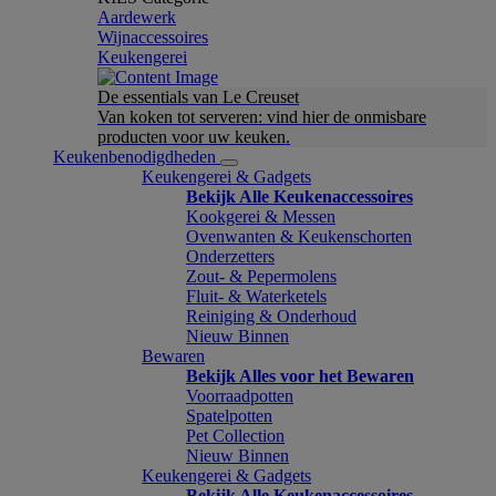
Aardewerk
Wijnaccessoires
Keukengerei
De essentials van Le Creuset
Van koken tot serveren: vind hier de onmisbare
producten voor uw keuken.
Keukenbenodigdheden
Keukengerei & Gadgets
Bekijk Alle Keukenaccessoires
Kookgerei & Messen
Ovenwanten & Keukenschorten
Onderzetters
Zout- & Pepermolens
Fluit- & Waterketels
Reiniging & Onderhoud
Nieuw Binnen
Bewaren
Bekijk Alles voor het Bewaren
Voorraadpotten
Spatelpotten
Pet Collection
Nieuw Binnen
Keukengerei & Gadgets
Bekijk Alle Keukenaccessoires