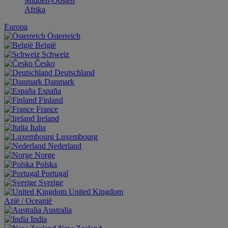
Midden-Oosten
Afrika
Europa
Österreich
België
Schweiz
Česko
Deutschland
Danmark
España
Finland
France
Ireland
Italia
Luxembourg
Nederland
Norge
Polska
Portugal
Sverige
United Kingdom
Aziё / Oceaniё
Australia
India