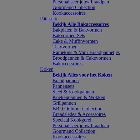
Personaliseer jouw braadpan
Gourmand Collection
Kookaccessoires
Pâtisserie
Bekijk Alle Bakaccessoires
Bakplaten & Bakvormen
Bakvormen Sets
Cake & Muffinvormen
Taartvormen
Ramekins & Mini-Braadpannetjes
Broodpannen & Cakevormen
Bakaccessoires
Koken
Bekijk Alles voor het Koken
Braadpannen
Pannensets
Steel & Kookpannen
Koekenpannen & Wokken
Grillpannen
BBQ Outdoor Collection
Braadsledes & Accessoires
Speciaal Kookgerei
Personaliseer jouw braadpan
Gourmand Collection
Kookaccessoires