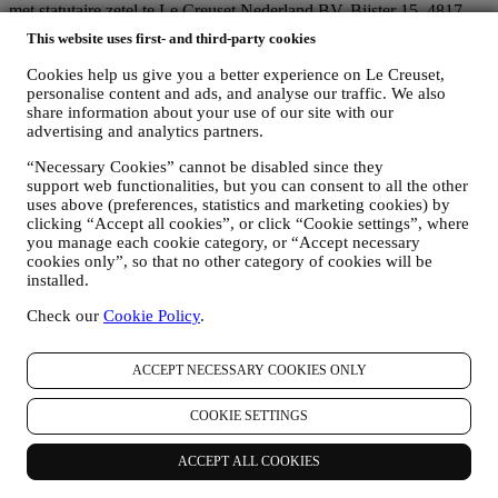
met statutaire zetel te Le Creuset Nederland BV, Bijster 15, 4817
HZ Breda, Nederland.
This website uses first- and third-party cookies
Als u ermee instemt om marketingboodschappen van ons te
ontvangen, worden uw gegevens onderdeel van de
Cookies help us give you a better experience on Le Creuset,
consumentendatabase van Le Creuset Group, die als
personalise content and ads, and analyse our traffic. We also
gegevensbeheerder wordt beheerd door Le Creuset Group AG, met
share information about your use of our site with our
het kantoor in Hofstrasse 1A,Neuhofstrasse 4 , Baar, Zugo, 6340
advertising and analytics partners.
Zwitserland (die Le Creuset SL, BTW-nummer B62153630, met
“Necessary Cookies” cannot be disabled since they
kantoor in Paseo de Gracia 9, 2º, 08007 Barcelona, Spanje, heeft
support web functionalities, but you can consent to all the other
aangesteld als vertegenwoordiger in de EU), op basis van een
uses above (preferences, statistics and marketing cookies) by
overeenkomst tot gezamenlijke zeggenschap die in wezen voorziet
clicking “Accept all cookies”, or click “Cookie settings”, where
in (a) Le Creuset Group AG die verantwoordelijk is voor de
you manage each cookie category, or “Accept necessary
algemene strategie met betrekking tot marketing en
cookies only”, so that no other category of cookies will be
gepersonaliseerde klantervaring; (b) lokale Le Creuset-entiteiten die
installed.
profiteren van deze strategie en deze uitvoeren, alsmede
onafhankelijk marketingcommunicatie/initiatieven ontwikkelen op
Check our
Cookie Policy
.
lokaal niveau (binnen een bepaald land); (c) beide gezamenlijk
beheerders die nodig zijn om de verzoeken van uw betrokkene om
rechten af te handelen.
ACCEPT NECESSARY COOKIES ONLY
3. WAAROM VERZAMELEN WIJ DEZE GEGEVENS?
Wij kunnen uw gegevens verwerken voor de volgende doeleinden:
COOKIE SETTINGS
VOOR ONZE WETTELIJKE VERPLICHTINGEN
ACCEPT ALL COOKIES
Mogelijk moeten we bepaalde gegevens over u verwerken om
te voldoen aan onze wettelijke verplichtingen en andere