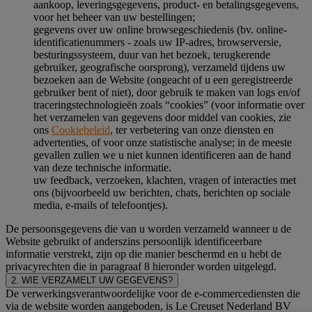
aankoop, leveringsgegevens, product- en betalingsgegevens,
voor het beheer van uw bestellingen;
gegevens over uw online browsegeschiedenis (bv. online-
identificatienummers - zoals uw IP-adres, browserversie,
besturingssysteem, duur van het bezoek, terugkerende
gebruiker, geografische oorsprong), verzameld tijdens uw
bezoeken aan de Website (ongeacht of u een geregistreerde
gebruiker bent of niet), door gebruik te maken van logs en/of
traceringstechnologieën zoals “cookies” (voor informatie over
het verzamelen van gegevens door middel van cookies, zie
ons
Cookiebeleid
, ter verbetering van onze diensten en
advertenties, of voor onze statistische analyse; in de meeste
gevallen zullen we u niet kunnen identificeren aan de hand
van deze technische informatie.
uw feedback, verzoeken, klachten, vragen of interacties met
ons (bijvoorbeeld uw berichten, chats, berichten op sociale
media, e-mails of telefoontjes).
De persoonsgegevens die van u worden verzameld wanneer u de
Website gebruikt of anderszins persoonlijk identificeerbare
informatie verstrekt, zijn op die manier beschermd en u hebt de
privacyrechten die in paragraaf 8 hieronder worden uitgelegd.
2. WIE VERZAMELT UW GEGEVENS?
De verwerkingsverantwoordelijke voor de e-commercediensten die
via de website worden aangeboden, is Le Creuset Nederland BV