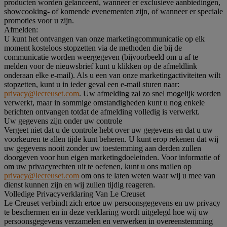
producten worden gelanceerd, wanneer er exclusieve aanbiedingen,
showcooking- of komende evenementen zijn, of wanneer er speciale
promoties voor u zijn.
Afmelden:
U kunt het ontvangen van onze marketingcommunicatie op elk
moment kosteloos stopzetten via de methoden die bij de
communicatie worden weergegeven (bijvoorbeeld om u af te
melden voor de nieuwsbrief kunt u klikken op de afmeldlink
onderaan elke e-mail). Als u een van onze marketingactiviteiten wilt
stopzetten, kunt u in ieder geval een e-mail sturen naar:
privacy@lecreuset.com
. Uw afmelding zal zo snel mogelijk worden
verwerkt, maar in sommige omstandigheden kunt u nog enkele
berichten ontvangen totdat de afmelding volledig is verwerkt.
Uw gegevens zijn onder uw controle
Vergeet niet dat u de controle hebt over uw gegevens en dat u uw
voorkeuren te allen tijde kunt beheren. U kunt erop rekenen dat wij
uw gegevens nooit zonder uw toestemming aan derden zullen
doorgeven voor hun eigen marketingdoeleinden. Voor informatie of
om uw privacyrechten uit te oefenen, kunt u ons mailen op
privacy@lecreuset.com
om ons te laten weten waar wij u mee van
dienst kunnen zijn en wij zullen tijdig reageren.
Volledige Privacyverklaring Van Le Creuset
Le Creuset verbindt zich ertoe uw persoonsgegevens en uw privacy
te beschermen en in deze verklaring wordt uitgelegd hoe wij uw
persoonsgegevens verzamelen en verwerken in overeenstemming