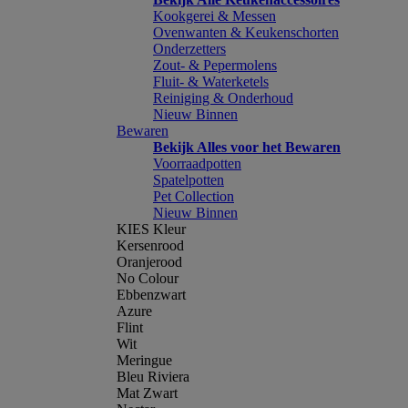
Kookgerei & Messen
Ovenwanten & Keukenschorten
Onderzetters
Zout- & Pepermolens
Fluit- & Waterketels
Reiniging & Onderhoud
Nieuw Binnen
Bewaren
Bekijk Alles voor het Bewaren
Voorraadpotten
Spatelpotten
Pet Collection
Nieuw Binnen
KIES Kleur
Kersenrood
Oranjerood
No Colour
Ebbenzwart
Azure
Flint
Wit
Meringue
Bleu Riviera
Mat Zwart