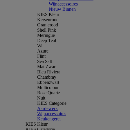
Wijnaccessoires
Nieuw Binnen
KIES Kleur
Kersenrood
Oranjerood
Shell Pink
Meringue
Deep Teal
Wit
Azure
Flint
Sea Salt
Mat Zwart
Bleu Riviera
Chambray
Ebbenzwart
Multicolour
Rose Quartz
Nuit
KIES Categorie
Aardewerk
Wijnaccessoires
Keukengerei
KIES Kleur
KIES Categorie