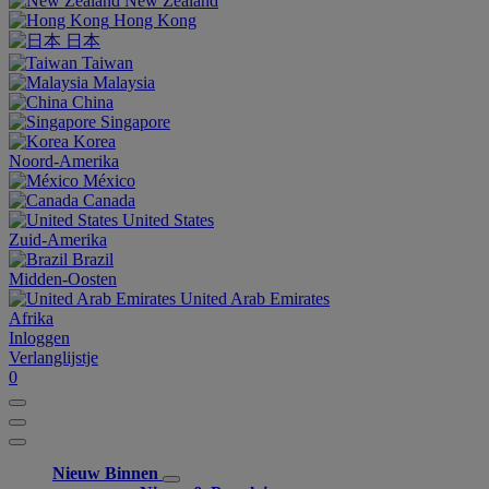
New Zealand
Hong Kong
日本
Taiwan
Malaysia
China
Singapore
Korea
Noord-Amerika
México
Canada
United States
Zuid-Amerika
Brazil
Midden-Oosten
United Arab Emirates
Afrika
Inloggen
Verlanglijstje
0
Nieuw Binnen