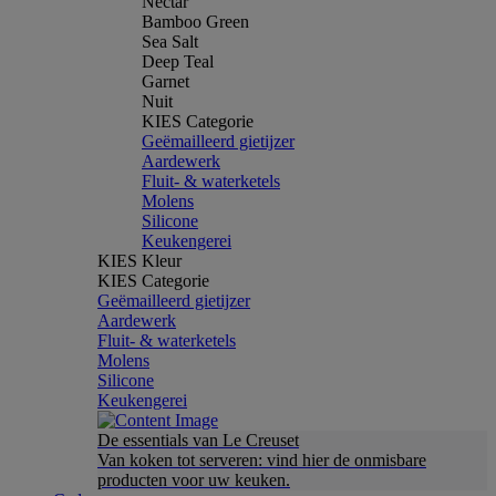
Nectar
Bamboo Green
Sea Salt
Deep Teal
Garnet
Nuit
KIES Categorie
Geëmailleerd gietijzer
Aardewerk
Fluit- & waterketels
Molens
Silicone
Keukengerei
KIES Kleur
KIES Categorie
Geëmailleerd gietijzer
Aardewerk
Fluit- & waterketels
Molens
Silicone
Keukengerei
De essentials van Le Creuset
Van koken tot serveren: vind hier de onmisbare
producten voor uw keuken.