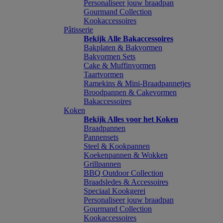
Personaliseer jouw braadpan
Gourmand Collection
Kookaccessoires
Pâtisserie
Bekijk Alle Bakaccessoires
Bakplaten & Bakvormen
Bakvormen Sets
Cake & Muffinvormen
Taartvormen
Ramekins & Mini-Braadpannetjes
Broodpannen & Cakevormen
Bakaccessoires
Koken
Bekijk Alles voor het Koken
Braadpannen
Pannensets
Steel & Kookpannen
Koekenpannen & Wokken
Grillpannen
BBQ Outdoor Collection
Braadsledes & Accessoires
Speciaal Kookgerei
Personaliseer jouw braadpan
Gourmand Collection
Kookaccessoires