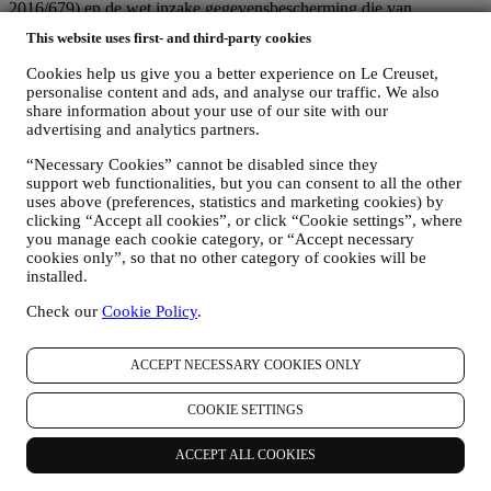
2016/679) en de wet inzake gegevensbescherming die van
toepassing is in uw land, gebied of locatie (de
This website uses first- and third-party cookies
"Gegevensbeschermingswetten").
1. WANNEER EN WELK SOORT GEGEVENS VERZAMELEN WIJ
Cookies help us give you a better experience on Le Creuset,
VAN U?
personalise content and ads, and analyse our traffic. We also
“Persoonsgegevens” betekent alle informatie met betrekking tot u en
share information about your use of our site with our
die ons in staat stelt om u te identificeren, hetzij rechtstreeks of in
advertising and analytics partners.
combinatie met andere informatie.
“Necessary Cookies” cannot be disabled since they
Kinderen: Deze website is niet bedoeld voor kinderen en we
support web functionalities, but you can consent to all the other
verzamelen niet bewust gegevens met betrekking tot kinderen.
uses above (preferences, statistics and marketing cookies) by
Wij kunnen persoonsgegevens van u verzamelen wanneer u onze
clicking “Accept all cookies”, or click “Cookie settings”, where
website gebruikt (de "Website"), een Le Creuset-account aanmaakt,
you manage each cookie category, or “Accept necessary
een Le Creuset-product koopt op de Website of in onze Le Creuset
cookies only”, so that no other category of cookies will be
Winkels (Signature Boutiques en Outlet Winkels) of wanneer u zich
installed.
aanmeldt voor onze marketingcommunicatie. De persoonsgegevens
kunnen betrekking hebben op:
Check our
Cookie Policy
.
Naam, voornaam, e-mailadres, geboortedatum en andere
contactgegevens (adres, telefoonnummer), om een Le
ACCEPT NECESSARY COOKIES ONLY
Creuset-account aan te maken of als gastgebruiker te kopen,
of om u aan te melden voor onze marketingcommunicatie
COOKIE SETTINGS
online of in onze winkels;
uw aankoopgegevens, bijvoorbeeld datum en tijdstip van
ACCEPT ALL COOKIES
aankoop, leveringsgegevens, product- en betalingsgegevens,
voor het beheer van uw bestellingen;