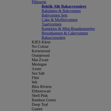
Pâtisserie
Bekijk Alle Bakaccessoires
Bakplaten & Bakvormen
Bakvormen Sets
Cake & Muffinvormen
Taartvormen
Ramekins & Mini-Braadpannetjes
Broodpannen & Cakevormen
Bakaccessoires
KIES Kleur
No Colour
Kersenrood
Oranjerood
Mat Zwart
Meringue
Azure
Sea Salt
Flint
Wit
Bleu Riviera
Ebbenzwart
Shell Pink
Bamboo Green
Deep Teal
Garnet