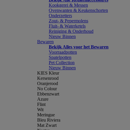
Kookgerei & Messen
Ovenwanten & Keukenschorten
Onderzetters
Zout- & Pepermolens
Fluit- & Waterketels
Reiniging & Onderhoud
Nieuw Binnen
Bewaren
Bekijk Alles voor het Bewaren
Voorraadpotten
Spatelpotten
Pet Collection
Nieuw Binnen
KIES Kleur
Kersenrood
Oranjerood
No Colour
Ebbenzwart
Azure
Flint
Wit
Meringue
Bleu Riviera
Mat Zwart