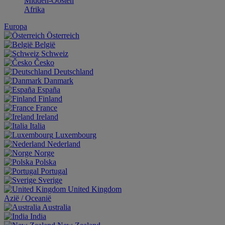
Midden-Oosten
Afrika
Europa
Österreich
België
Schweiz
Česko
Deutschland
Danmark
España
Finland
France
Ireland
Italia
Luxembourg
Nederland
Norge
Polska
Portugal
Sverige
United Kingdom
Aziё / Oceaniё
Australia
India