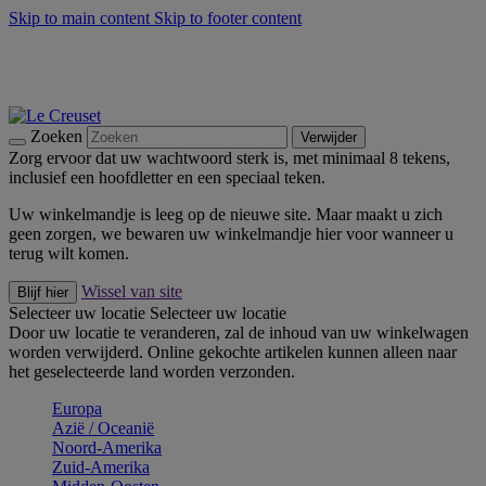
Skip to main content
Skip to footer content
Zomerse buitenmomenten met de BBQ Outdoor Collectie &
Thyme -
Shop Nu
De essentials van Le Creuset -
Ontdek Nu
Nieuwsbrieven: Registreer en bespaar 10%! -
Schrijf je nu in
Zoeken
Verwijder
Zorg ervoor dat uw wachtwoord sterk is, met minimaal 8 tekens,
inclusief een hoofdletter en een speciaal teken.
Uw winkelmandje is leeg op de nieuwe site. Maar maakt u zich
geen zorgen, we bewaren uw winkelmandje hier voor wanneer u
terug wilt komen.
Wissel van site
Blijf hier
Selecteer uw locatie
Selecteer uw locatie
Door uw locatie te veranderen, zal de inhoud van uw winkelwagen
worden verwijderd. Online gekochte artikelen kunnen alleen naar
het geselecteerde land worden verzonden.
Europa
Aziё / Oceaniё
Noord-Amerika
Zuid-Amerika