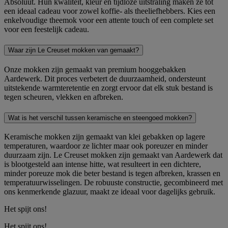
Absoluut. Hun kwaliteit, kleur en tijdloze uitstraling maken ze tot
een ideaal cadeau voor zowel koffie- als theeliefhebbers. Kies een
enkelvoudige theemok voor een attente touch of een complete set
voor een feestelijk cadeau.
Waar zijn Le Creuset mokken van gemaakt?
Onze mokken zijn gemaakt van premium hooggebakken
Aardewerk. Dit proces verbetert de duurzaamheid, ondersteunt
uitstekende warmteretentie en zorgt ervoor dat elk stuk bestand is
tegen scheuren, vlekken en afbreken.
Wat is het verschil tussen keramische en steengoed mokken?
Keramische mokken zijn gemaakt van klei gebakken op lagere
temperaturen, waardoor ze lichter maar ook poreuzer en minder
duurzaam zijn. Le Creuset mokken zijn gemaakt van Aardewerk dat
is blootgesteld aan intense hitte, wat resulteert in een dichtere,
minder poreuze mok die beter bestand is tegen afbreken, krassen en
temperatuurwisselingen. De robuuste constructie, gecombineerd met
ons kenmerkende glazuur, maakt ze ideaal voor dagelijks gebruik.
Het spijt ons!
Het spijt ons!