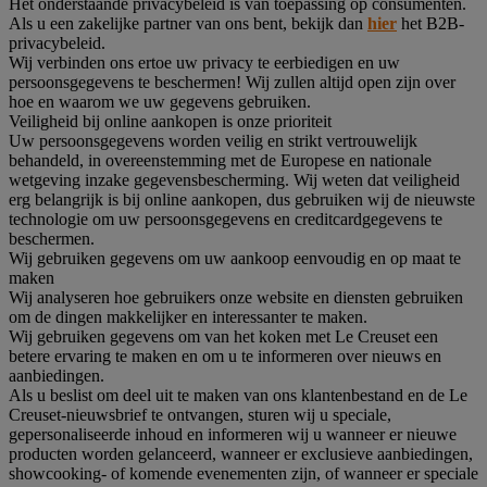
Het onderstaande privacybeleid is van toepassing op consumenten.
Als u een zakelijke partner van ons bent, bekijk dan
hier
het B2B-
privacybeleid.
Wij verbinden ons ertoe uw privacy te eerbiedigen en uw
persoonsgegevens te beschermen! Wij zullen altijd open zijn over
hoe en waarom we uw gegevens gebruiken.
Veiligheid bij online aankopen is onze prioriteit
Uw persoonsgegevens worden veilig en strikt vertrouwelijk
behandeld, in overeenstemming met de Europese en nationale
wetgeving inzake gegevensbescherming. Wij weten dat veiligheid
erg belangrijk is bij online aankopen, dus gebruiken wij de nieuwste
technologie om uw persoonsgegevens en creditcardgegevens te
beschermen.
Wij gebruiken gegevens om uw aankoop eenvoudig en op maat te
maken
Wij analyseren hoe gebruikers onze website en diensten gebruiken
om de dingen makkelijker en interessanter te maken.
Wij gebruiken gegevens om van het koken met Le Creuset een
betere ervaring te maken en om u te informeren over nieuws en
aanbiedingen.
Als u beslist om deel uit te maken van ons klantenbestand en de Le
Creuset-nieuwsbrief te ontvangen, sturen wij u speciale,
gepersonaliseerde inhoud en informeren wij u wanneer er nieuwe
producten worden gelanceerd, wanneer er exclusieve aanbiedingen,
showcooking- of komende evenementen zijn, of wanneer er speciale