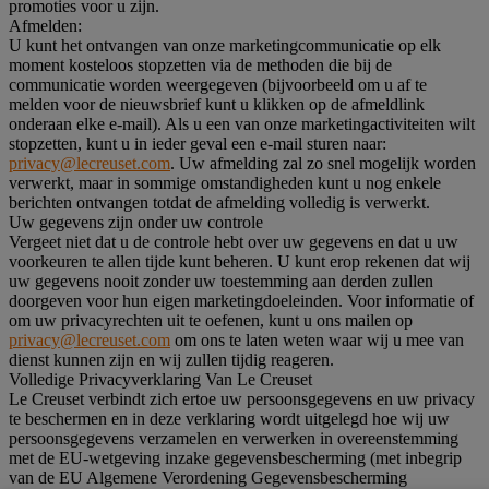
promoties voor u zijn.
Afmelden:
U kunt het ontvangen van onze marketingcommunicatie op elk
moment kosteloos stopzetten via de methoden die bij de
communicatie worden weergegeven (bijvoorbeeld om u af te
melden voor de nieuwsbrief kunt u klikken op de afmeldlink
onderaan elke e-mail). Als u een van onze marketingactiviteiten wilt
stopzetten, kunt u in ieder geval een e-mail sturen naar:
privacy@lecreuset.com
. Uw afmelding zal zo snel mogelijk worden
verwerkt, maar in sommige omstandigheden kunt u nog enkele
berichten ontvangen totdat de afmelding volledig is verwerkt.
Uw gegevens zijn onder uw controle
Vergeet niet dat u de controle hebt over uw gegevens en dat u uw
voorkeuren te allen tijde kunt beheren. U kunt erop rekenen dat wij
uw gegevens nooit zonder uw toestemming aan derden zullen
doorgeven voor hun eigen marketingdoeleinden. Voor informatie of
om uw privacyrechten uit te oefenen, kunt u ons mailen op
privacy@lecreuset.com
om ons te laten weten waar wij u mee van
dienst kunnen zijn en wij zullen tijdig reageren.
Volledige Privacyverklaring Van Le Creuset
Le Creuset verbindt zich ertoe uw persoonsgegevens en uw privacy
te beschermen en in deze verklaring wordt uitgelegd hoe wij uw
persoonsgegevens verzamelen en verwerken in overeenstemming
met de EU-wetgeving inzake gegevensbescherming (met inbegrip
van de EU Algemene Verordening Gegevensbescherming