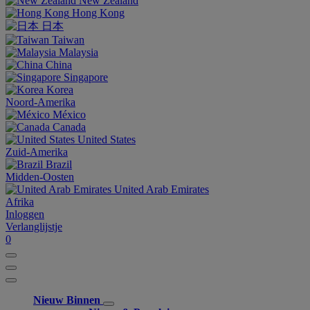
New Zealand
Hong Kong
日本
Taiwan
Malaysia
China
Singapore
Korea
Noord-Amerika
México
Canada
United States
Zuid-Amerika
Brazil
Midden-Oosten
United Arab Emirates
Afrika
Inloggen
Verlanglijstje
0
Nieuw Binnen