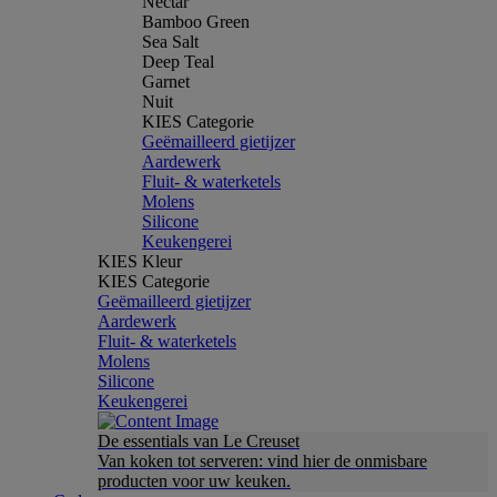
Nectar
Bamboo Green
Sea Salt
Deep Teal
Garnet
Nuit
KIES Categorie
Geëmailleerd gietijzer
Aardewerk
Fluit- & waterketels
Molens
Silicone
Keukengerei
KIES Kleur
KIES Categorie
Geëmailleerd gietijzer
Aardewerk
Fluit- & waterketels
Molens
Silicone
Keukengerei
De essentials van Le Creuset
Van koken tot serveren: vind hier de onmisbare
producten voor uw keuken.