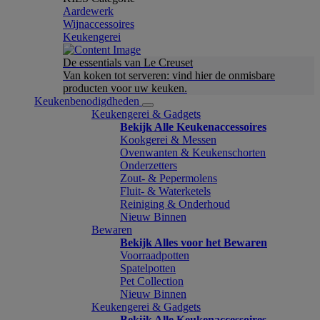
Aardewerk
Wijnaccessoires
Keukengerei
De essentials van Le Creuset
Van koken tot serveren: vind hier de onmisbare
producten voor uw keuken.
Keukenbenodigdheden
Keukengerei & Gadgets
Bekijk Alle Keukenaccessoires
Kookgerei & Messen
Ovenwanten & Keukenschorten
Onderzetters
Zout- & Pepermolens
Fluit- & Waterketels
Reiniging & Onderhoud
Nieuw Binnen
Bewaren
Bekijk Alles voor het Bewaren
Voorraadpotten
Spatelpotten
Pet Collection
Nieuw Binnen
Keukengerei & Gadgets
Bekijk Alle Keukenaccessoires