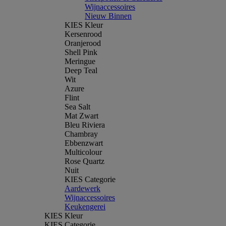
Wijnaccessoires
Nieuw Binnen
KIES Kleur
Kersenrood
Oranjerood
Shell Pink
Meringue
Deep Teal
Wit
Azure
Flint
Sea Salt
Mat Zwart
Bleu Riviera
Chambray
Ebbenzwart
Multicolour
Rose Quartz
Nuit
KIES Categorie
Aardewerk
Wijnaccessoires
Keukengerei
KIES Kleur
KIES Categorie