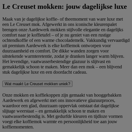
Le Creuset mokken: jouw dagelijkse luxe
Maak van je dagelijkse koffie- of theemoment van ware luxe met
een Le Creuset mok. Afgewerkt in ons iconische kleurenpalet
brengen onze Aardewerk mokken stijlvolle elegantie en dagelijks
comfort naar je koffietafel – of je nu geniet van een rustige
ochtendkoffie of een warme chocolademelk. Vakkundig vervaardigd
uit premium Aardewerk is elke koffiemok ontworpen voor
duurzaamheid en comfort. De dikke wanden zorgen voor
uitstekende warmteretentie, zodat je dranken langer warm blijven.
Het levendige, vaatwasserbestendige glazuur is slijtvast en
gemakkelijk schoon te maken. Meer dan een mok – een blijvend
stuk dagelijkse luxe en een doordacht cadeau.
Wat maakt Le Creuset mokken uniek?
Onze mokken en koffiekoppen zijn gemaakt van hooggebakken
Aardewerk en afgewerkt met ons innovatieve glazuurproces,
waardoor een glad, duurzaam oppervlak ontstaat dat dagelijkse
slijtage weerstaat – en gemakkelijk schoon te maken en
vaatwasserbestendig is. Met gedurfde kleuren en tijdloze vormen
voegt elke koffiemok warmte en persoonlijkheid toe aan jouw
koffiemomenten.