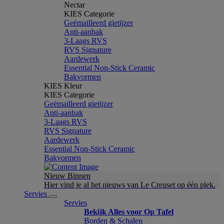
Nectar
KIES Categorie
Geëmailleerd gietijzer
Anti-aanbak
3-Laags RVS
RVS Signature
Aardewerk
Essential Non-Stick Ceramic
Bakvormen
KIES Kleur
KIES Categorie
Geëmailleerd gietijzer
Anti-aanbak
3-Laags RVS
RVS Signature
Aardewerk
Essential Non-Stick Ceramic
Bakvormen
Nieuw Binnen
Hier vind je al het nieuws van Le Creuset op één plek.
Servies
Servies
Bekijk Alles voor Op Tafel
Borden & Schalen