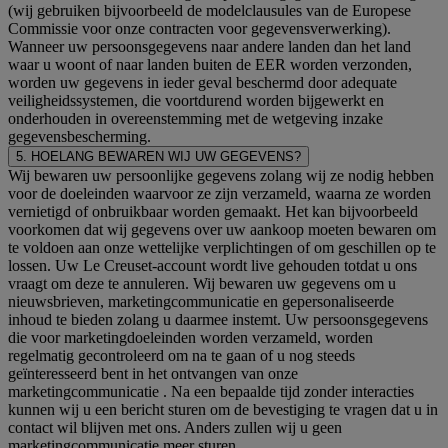
(wij gebruiken bijvoorbeeld de modelclausules van de Europese
Commissie voor onze contracten voor gegevensverwerking).
Wanneer uw persoonsgegevens naar andere landen dan het land
waar u woont of naar landen buiten de EER worden verzonden,
worden uw gegevens in ieder geval beschermd door adequate
veiligheidssystemen, die voortdurend worden bijgewerkt en
onderhouden in overeenstemming met de wetgeving inzake
gegevensbescherming.
5. HOELANG BEWAREN WIJ UW GEGEVENS?
Wij bewaren uw persoonlijke gegevens zolang wij ze nodig hebben
voor de doeleinden waarvoor ze zijn verzameld, waarna ze worden
vernietigd of onbruikbaar worden gemaakt. Het kan bijvoorbeeld
voorkomen dat wij gegevens over uw aankoop moeten bewaren om
te voldoen aan onze wettelijke verplichtingen of om geschillen op te
lossen. Uw Le Creuset-account wordt live gehouden totdat u ons
vraagt om deze te annuleren. Wij bewaren uw gegevens om u
nieuwsbrieven, marketingcommunicatie en gepersonaliseerde
inhoud te bieden zolang u daarmee instemt. Uw persoonsgegevens
die voor marketingdoeleinden worden verzameld, worden
regelmatig gecontroleerd om na te gaan of u nog steeds
geïnteresseerd bent in het ontvangen van onze
marketingcommunicatie . Na een bepaalde tijd zonder interacties
kunnen wij u een bericht sturen om de bevestiging te vragen dat u in
contact wil blijven met ons. Anders zullen wij u geen
marketingcommunicatie meer sturen.