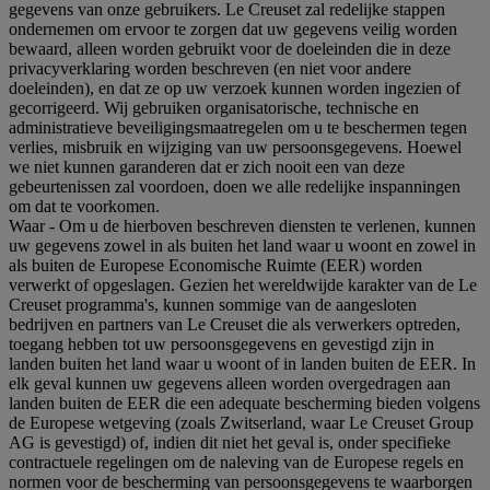
gegevens van onze gebruikers. Le Creuset zal redelijke stappen
ondernemen om ervoor te zorgen dat uw gegevens veilig worden
bewaard, alleen worden gebruikt voor de doeleinden die in deze
privacyverklaring worden beschreven (en niet voor andere
doeleinden), en dat ze op uw verzoek kunnen worden ingezien of
gecorrigeerd. Wij gebruiken organisatorische, technische en
administratieve beveiligingsmaatregelen om u te beschermen tegen
verlies, misbruik en wijziging van uw persoonsgegevens. Hoewel
we niet kunnen garanderen dat er zich nooit een van deze
gebeurtenissen zal voordoen, doen we alle redelijke inspanningen
om dat te voorkomen.
Waar
- Om u de hierboven beschreven diensten te verlenen, kunnen
uw gegevens zowel in als buiten het land waar u woont en zowel in
als buiten de Europese Economische Ruimte (EER) worden
verwerkt of opgeslagen. Gezien het wereldwijde karakter van de Le
Creuset programma's, kunnen sommige van de aangesloten
bedrijven en partners van Le Creuset die als verwerkers optreden,
toegang hebben tot uw persoonsgegevens en gevestigd zijn in
landen buiten het land waar u woont of in landen buiten de EER. In
elk geval kunnen uw gegevens alleen worden overgedragen aan
landen buiten de EER die een adequate bescherming bieden volgens
de Europese wetgeving (zoals Zwitserland, waar Le Creuset Group
AG is gevestigd) of, indien dit niet het geval is, onder specifieke
contractuele regelingen om de naleving van de Europese regels en
normen voor de bescherming van persoonsgegevens te waarborgen