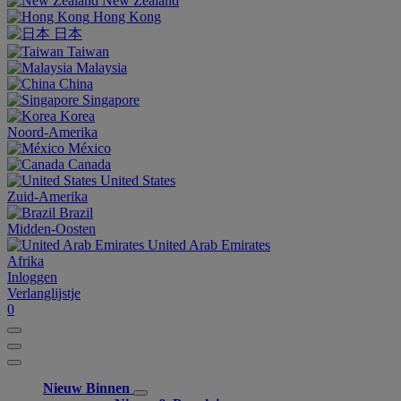
New Zealand
Hong Kong
日本
Taiwan
Malaysia
China
Singapore
Korea
Noord-Amerika
México
Canada
United States
Zuid-Amerika
Brazil
Midden-Oosten
United Arab Emirates
Afrika
Inloggen
Verlanglijstje
0
Nieuw Binnen