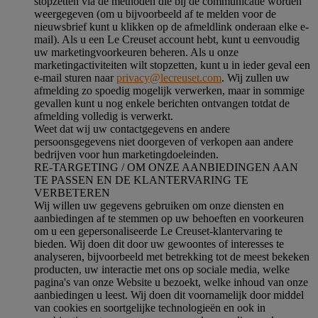
stopzetten via de methoden die bij de communicatie worden
weergegeven (om u bijvoorbeeld af te melden voor de
nieuwsbrief kunt u klikken op de afmeldlink onderaan elke e-
mail). Als u een Le Creuset account hebt, kunt u eenvoudig
uw marketingvoorkeuren beheren. Als u onze
marketingactiviteiten wilt stopzetten, kunt u in ieder geval een
e-mail sturen naar
privacy@lecreuset.com
. Wij zullen uw
afmelding zo spoedig mogelijk verwerken, maar in sommige
gevallen kunt u nog enkele berichten ontvangen totdat de
afmelding volledig is verwerkt.
Weet dat wij uw contactgegevens en andere
persoonsgegevens niet doorgeven of verkopen aan andere
bedrijven voor hun marketingdoeleinden.
RE-TARGETING / OM ONZE AANBIEDINGEN AAN
TE PASSEN EN DE KLANTERVARING TE
VERBETEREN
Wij willen uw gegevens gebruiken om onze diensten en
aanbiedingen af te stemmen op uw behoeften en voorkeuren
om u een gepersonaliseerde Le Creuset-klantervaring te
bieden. Wij doen dit door uw gewoontes of interesses te
analyseren, bijvoorbeeld met betrekking tot de meest bekeken
producten, uw interactie met ons op sociale media, welke
pagina's van onze Website u bezoekt, welke inhoud van onze
aanbiedingen u leest. Wij doen dit voornamelijk door middel
van cookies en soortgelijke technologieën en ook in