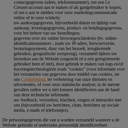
contactgegevens (adres, telefoonnummer), om een Le
Creuset-account aan te maken of als gastgebruiker te kopen,
of om u aan te melden voor onze marketingcommunicatie
online of in onze winkels;
uw aankoopgegevens, bijvoorbeeld datum en tijdstip van
aankoop, leveringsgegevens, product- en betalingsgegevens,
voor het beheer van uw bestellingen;
gegevens over uw online browsegeschiedenis (bv. online-
identificatienummers - zoals uw IP-adres, browserversie,
besturingssysteem, duur van het bezoek, terugkerende
gebruiker, geografische oorsprong), verzameld tijdens uw
bezoeken aan de Website (ongeacht of u een geregistreerde
gebruiker bent of niet), door gebruik te maken van logs en/of
traceringstechnologieën zoals “cookies” (voor informatie over
het verzamelen van gegevens door middel van cookies, zie
ons
Cookiebeleid
, ter verbetering van onze diensten en
advertenties, of voor onze statistische analyse; in de meeste
gevallen zullen we u niet kunnen identificeren aan de hand
van deze technische informatie.
uw feedback, verzoeken, klachten, vragen of interacties met
ons (bijvoorbeeld uw berichten, chats, berichten op sociale
media, e-mails of telefoontjes).
De persoonsgegevens die van u worden verzameld wanneer u de
Website gebruikt of anderszins persoonlijk identificeerbare