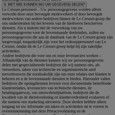
6. MET WIE KUNNEN WIJ UW GEGEVENS DELEN?
Le Creuset-personeel
– Uw persoonsgegevens worden alleen
verwerkt door onze bevoegde medewerkers of door bevoegde
medewerkers van andere bedrijven binnen de Le Creuset-groep die
ons ondersteunen bij het leveren van de hierboven beschreven
diensten. Als u instemt met de verwerking van uw
persoonsgegevens voor de bovenstaande doeleinden, zullen uw
persoonsgegevens die aan de databank van de Le Creuset-groep zijn
toegevoegd, toegankelijk zijn voor het verkooppersoneel van Le
Creuset, omdat dit de Le Creuset-groep helpt bij zijn zakelijke
activiteiten.
Andere bedrijven die voor ons en onze leveranciers werken
–
Afhankelijk van de diensten kunnen wij uw persoonsgegevens
delen met gespecialiseerde bedrijven die wij namens ons, als
verwerkers, taken van technische en organisatorische aard
toevertrouwen die noodzakelijk zijn om onze relaties met klanten te
beheren en u de bovenstaande diensten te bieden. Hieronder vallen
bedrijven die opslagdiensten leveren voor documentatie betreffende
klantenrelaties, leveranciers van technische diensten, de
betalingsgateway, ons nieuwsbriefplatform, bedrijven die de
kwaliteit van de dienstverlening en klanttevredenheid evalueren of
die namens ons marketing uitvoeren. Deze derden hebben alleen
toegang tot uw informatie om taken en activiteiten uit te voeren in
overeenstemming met deze Privacyverklaring en de