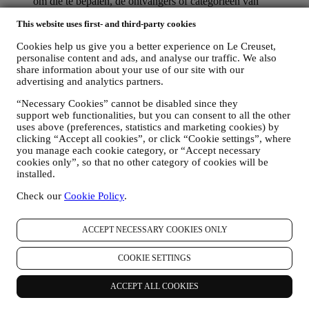
om die te bepalen, de ontvangers of categorieën van
ontvangers aan wie de gegevens kunnen worden
This website uses first- and third-party cookies
bekendgemaakt en die mogelijk op de hoogte zijn van de
gegevens, de passende voorzorgsmaatregelen op grond
Cookies help us give you a better experience on Le Creuset,
waarvan wij uw gegevens overdragen aan niet-EU-landen) en
personalise content and ads, and analyse our traffic. We also
vragen om een kopie van uw persoonsgegevens die wij in ons
share information about your use of our site with our
bezit hebben;
advertising and analytics partners.
op rectificatie: u kunt ons vragen om uw gegevens in onze
databank te corrigeren of bij te werken;
“Necessary Cookies” cannot be disabled since they
op wissing: u kunt ons vragen om uw gegevens uit onze
support web functionalities, but you can consent to all the other
databank te verwijderen (recht om te worden vergeten), tenzij
uses above (preferences, statistics and marketing cookies) by
wij ze nog steeds nodig hebben om een aantal geldige
clicking “Accept all cookies”, or click “Cookie settings”, where
redenen. Met specifieke verwijzing naar marketingdoeleinden,
you manage each cookie category, or “Accept necessary
(a) zullen wij uw gegevens niet langer verzamelen zodra u uw
cookies only”, so that no other category of cookies will be
installed.
toestemming intrekt; en (b) natuurlijk, als u eerder verzamelde
persoonsgegevens wilt wissen, kunt u vragen om hun
Check our
Cookie Policy
.
verwijdering in overeenstemming met deze sectie;
op beperking van de verwerking: u kunt ons vragen om uw
gegevens niet langer in onze databank te verwerken;
ACCEPT NECESSARY COOKIES ONLY
op gegevensoverdraagbaarheid: om een kopie van uw
persoonsgegevens te ontvangen of in bepaalde
COOKIE SETTINGS
omstandigheden en indien technisch mogelijk om deze naar
een andere organisatie te verzenden;
om bezwaar te maken tegen de verwerking en te allen tijde
ACCEPT ALL COOKIES
uw toestemming in te trekken, met name voor de gegevens