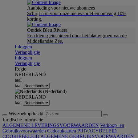
Aanbieding voor nieuwe abonnees
Schrijf u in voor onze nieuwsbrief en ontvang 10%
korting.
Ontdek Bleu Riviera
Een kleur geïnspireerd door het blauwgroen van de
Middellandse Zee.
Inloggen
Verlanglijstje
Inloggen
Verlanglijstje
Regio
NEDERLAND
taal
taal
NEDERLAND
taal
Wis zoekopdracht
Juridische Informatie
ALGEMENE LEVERINGSVOORWAARDEN
Verkoop- en
Gebruiksvoorwaarden Cadeaukaarten
PRIVACYBELEID
COOKIEBELEID
ALGEMENE GEBRUIKSVOORWAARDEN