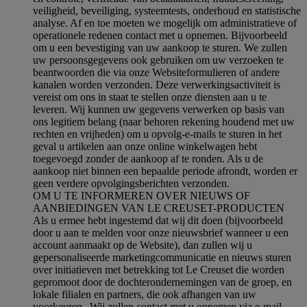
veiligheid, beveiliging, systeemtests, onderhoud en statistische
analyse. Af en toe moeten we mogelijk om administratieve of
operationele redenen contact met u opnemen. Bijvoorbeeld
om u een bevestiging van uw aankoop te sturen. We zullen
uw persoonsgegevens ook gebruiken om uw verzoeken te
beantwoorden die via onze Websiteformulieren of andere
kanalen worden verzonden. Deze verwerkingsactiviteit is
vereist om ons in staat te stellen onze diensten aan u te
leveren. Wij kunnen uw gegevens verwerken op basis van
ons legitiem belang (naar behoren rekening houdend met uw
rechten en vrijheden) om u opvolg-e-mails te sturen in het
geval u artikelen aan onze online winkelwagen hebt
toegevoegd zonder de aankoop af te ronden. Als u de
aankoop niet binnen een bepaalde periode afrondt, worden er
geen verdere opvolgingsberichten verzonden.
OM U TE INFORMEREN OVER NIEUWS OF
AANBIEDINGEN VAN LE CREUSET-PRODUCTEN
Als u ermee hebt ingestemd dat wij dit doen (bijvoorbeeld
door u aan te melden voor onze nieuwsbrief wanneer u een
account aanmaakt op de Website), dan zullen wij u
gepersonaliseerde marketingcommunicatie en nieuws sturen
over initiatieven met betrekking tot Le Creuset die worden
gepromoot door de dochterondernemingen van de groep, en
lokale filialen en partners, die ook afhangen van uw
voorkeuren. Wij zullen contact met u opnemen via e-mail,