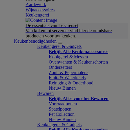
Aardewerk
Wijnaccessoires
Keukengerei
De essentials van Le Creuset
Van koken tot serveren: vind hier de onmisbare
producten voor uw keuken.
Keukenbenodigdheden
Keukengerei & Gadgets
Bekijk Alle Keukenaccessoires
Kookgerei & Messen
Ovenwanten & Keukenschorten
Onderzetters
Zout- & Pepermolens
Fluit- & Waterketels
Reiniging & Onderhoud
Nieuw Binnen
Bewaren
Bekijk Alles voor het Bewaren
Voorraadpotten
Spatelpotten
Pet Collection
Nieuw Binnen
Keukengerei & Gadgets
Bekijk Alle Keukenaccessoires