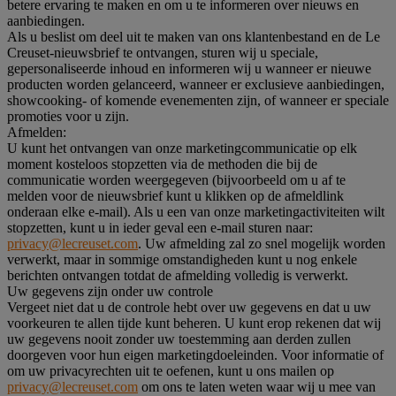
betere ervaring te maken en om u te informeren over nieuws en
aanbiedingen.
Als u beslist om deel uit te maken van ons klantenbestand en de Le
Creuset-nieuwsbrief te ontvangen, sturen wij u speciale,
gepersonaliseerde inhoud en informeren wij u wanneer er nieuwe
producten worden gelanceerd, wanneer er exclusieve aanbiedingen,
showcooking- of komende evenementen zijn, of wanneer er speciale
promoties voor u zijn.
Afmelden:
U kunt het ontvangen van onze marketingcommunicatie op elk
moment kosteloos stopzetten via de methoden die bij de
communicatie worden weergegeven (bijvoorbeeld om u af te
melden voor de nieuwsbrief kunt u klikken op de afmeldlink
onderaan elke e-mail). Als u een van onze marketingactiviteiten wilt
stopzetten, kunt u in ieder geval een e-mail sturen naar:
privacy@lecreuset.com
. Uw afmelding zal zo snel mogelijk worden
verwerkt, maar in sommige omstandigheden kunt u nog enkele
berichten ontvangen totdat de afmelding volledig is verwerkt.
Uw gegevens zijn onder uw controle
Vergeet niet dat u de controle hebt over uw gegevens en dat u uw
voorkeuren te allen tijde kunt beheren. U kunt erop rekenen dat wij
uw gegevens nooit zonder uw toestemming aan derden zullen
doorgeven voor hun eigen marketingdoeleinden. Voor informatie of
om uw privacyrechten uit te oefenen, kunt u ons mailen op
privacy@lecreuset.com
om ons te laten weten waar wij u mee van