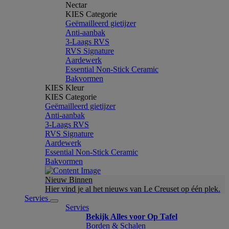
Nectar
KIES Categorie
Geëmailleerd gietijzer
Anti-aanbak
3-Laags RVS
RVS Signature
Aardewerk
Essential Non-Stick Ceramic
Bakvormen
KIES Kleur
KIES Categorie
Geëmailleerd gietijzer
Anti-aanbak
3-Laags RVS
RVS Signature
Aardewerk
Essential Non-Stick Ceramic
Bakvormen
Nieuw Binnen
Hier vind je al het nieuws van Le Creuset op één plek.
Servies
Servies
Bekijk Alles voor Op Tafel
Borden & Schalen