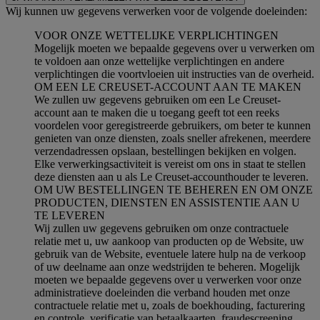
Wij kunnen uw gegevens verwerken voor de volgende doeleinden:
VOOR ONZE WETTELIJKE VERPLICHTINGEN
Mogelijk moeten we bepaalde gegevens over u verwerken om
te voldoen aan onze wettelijke verplichtingen en andere
verplichtingen die voortvloeien uit instructies van de overheid.
OM EEN LE CREUSET-ACCOUNT AAN TE MAKEN
We zullen uw gegevens gebruiken om een Le Creuset-
account aan te maken die u toegang geeft tot een reeks
voordelen voor geregistreerde gebruikers, om beter te kunnen
genieten van onze diensten, zoals sneller afrekenen, meerdere
verzendadressen opslaan, bestellingen bekijken en volgen.
Elke verwerkingsactiviteit is vereist om ons in staat te stellen
deze diensten aan u als Le Creuset-accounthouder te leveren.
OM UW BESTELLINGEN TE BEHEREN EN OM ONZE
PRODUCTEN, DIENSTEN EN ASSISTENTIE AAN U
TE LEVEREN
Wij zullen uw gegevens gebruiken om onze contractuele
relatie met u, uw aankoop van producten op de Website, uw
gebruik van de Website, eventuele latere hulp na de verkoop
of uw deelname aan onze wedstrijden te beheren. Mogelijk
moeten we bepaalde gegevens over u verwerken voor onze
administratieve doeleinden die verband houden met onze
contractuele relatie met u, zoals de boekhouding, facturering
en controle, verificatie van betaalkaarten, fraudescreening,