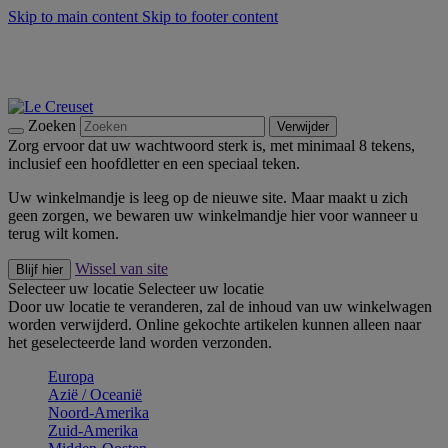
Skip to main content
Skip to footer content
Zomerse buitenmomenten met de BBQ Outdoor Collectie &
Thyme -
Shop Nu
De essentials van Le Creuset -
Ontdek Nu
Nieuwsbrieven: Registreer en bespaar 10%! -
Schrijf je nu in
Zoeken
Verwijder
Zorg ervoor dat uw wachtwoord sterk is, met minimaal 8 tekens,
inclusief een hoofdletter en een speciaal teken.
Uw winkelmandje is leeg op de nieuwe site. Maar maakt u zich
geen zorgen, we bewaren uw winkelmandje hier voor wanneer u
terug wilt komen.
Wissel van site
Blijf hier
Selecteer uw locatie
Selecteer uw locatie
Door uw locatie te veranderen, zal de inhoud van uw winkelwagen
worden verwijderd. Online gekochte artikelen kunnen alleen naar
het geselecteerde land worden verzonden.
Europa
Aziё / Oceaniё
Noord-Amerika
Zuid-Amerika