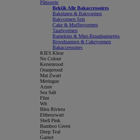
Pâtisserie
Bekijk Alle Bakaccessoires
Bakplaten & Bakvormen
Bakvormen Sets
Cake & Muffinvormen
Taartvormen
Ramekins & Mini-Braadpannetjes
Broodpannen & Cakevormen
Bakaccessoires
KIES Kleur
No Colour
Kersenrood
Oranjerood
Mat Zwart
Meringue
Azure
Sea Salt
Flint
Wit
Bleu Riviera
Ebbenzwart
Shell Pink
Bamboo Green
Deep Teal
Garnet