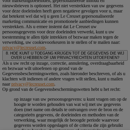
voor marketingdoeleinden, gepersonaliseerde inhoud en
nieuwsbrieven is optioneel. Het niet verstrekken van uw gegevens
voor deze doeleinden heeft geen negatieve gevolgen voor u, maar
dat betekent wel dat wij u geen Le Creuset gepersonaliseerde
marketing communicatie en promotionele aanbiedingen kunnen
verstrekken. Als u ermee instemt dat Le Creuset uw
persoonsgegevens voor deze doeleinden verwerkt, kunt u uw
toestemming te allen tijde intrekken of bezwaar maken tegen de
verwerking, uw cookievoorkeuren in te stellen of te mailen naar:
privacy@lecreuset.com
.
8. HOE KUNT U TOEGANG KRIJGEN TOT DE GEGEVENS DIE WIJ
OVER U HEBBEN OF UW PRIVACYRECHTEN UITOEFENEN?
Als u uw recht op inzage, correctie, annulering, overdraagbaarheid
en bezwaar wilt uitoefenen op grond van de
Gegevensbeschermingswetten, zoals hieronder beschreven, of als u
klachten wilt indienen of andere vragen wilt stellen, kunt u mailen
naar
privacy@lecreuset.com
.
Op grond van de Gegevensbeschermingswetten hebt u het recht:
op inzage van uw persoonsgegevens: u kunt vragen om op de
hoogte te worden gehouden van wat wij met uw gegevens
doen (met name om details te ontvangen over de bron en de
categorieën gegevens, de doeleinden en methoden van de
verwerking, waar mogelijk de beoogde periode waarvoor
gegevens worden opgeslagen of de criteria die zijn gebruikt