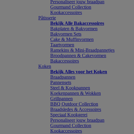
Personaliseer jouw braadpan
Gourmand Collection
Kookaccessoires
Pâtisserie
Bekijk Alle Bakaccessoires
Bakplaten & Bakvormen
Bakvormen Sets
Cake & Muffinvormen
Taartvormen
Ramekins & Mini-Braadpannetjes
Broodpannen & Cakevormen
Bakaccessoires
Koken
Bekijk Alles voor het Koken
Braadpannen
Pannensets
Steel & Kookpannen
Koekenpannen & Wokken
Grillpannen
BBQ Outdoor Collection
Braadsledes & Accessoires
Speciaal Kookgerei
Personaliseer jouw braadpan
Gourmand Collection
Kookaccessoires