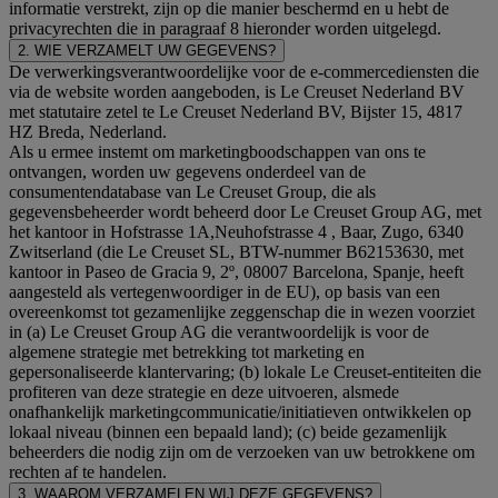
informatie verstrekt, zijn op die manier beschermd en u hebt de
privacyrechten die in paragraaf 8 hieronder worden uitgelegd.
2. WIE VERZAMELT UW GEGEVENS?
De verwerkingsverantwoordelijke voor de e-commercediensten die
via de website worden aangeboden, is Le Creuset Nederland BV
met statutaire zetel te Le Creuset Nederland BV, Bijster 15, 4817
HZ Breda, Nederland.
Als u ermee instemt om marketingboodschappen van ons te
ontvangen, worden uw gegevens onderdeel van de
consumentendatabase van Le Creuset Group, die als
gegevensbeheerder wordt beheerd door Le Creuset Group AG, met
het kantoor in Hofstrasse 1A,Neuhofstrasse 4 , Baar, Zugo, 6340
Zwitserland (die Le Creuset SL, BTW-nummer B62153630, met
kantoor in Paseo de Gracia 9, 2º, 08007 Barcelona, Spanje, heeft
aangesteld als vertegenwoordiger in de EU), op basis van een
overeenkomst tot gezamenlijke zeggenschap die in wezen voorziet
in (a) Le Creuset Group AG die verantwoordelijk is voor de
algemene strategie met betrekking tot marketing en
gepersonaliseerde klantervaring; (b) lokale Le Creuset-entiteiten die
profiteren van deze strategie en deze uitvoeren, alsmede
onafhankelijk marketingcommunicatie/initiatieven ontwikkelen op
lokaal niveau (binnen een bepaald land); (c) beide gezamenlijk
beheerders die nodig zijn om de verzoeken van uw betrokkene om
rechten af te handelen.
3. WAAROM VERZAMELEN WIJ DEZE GEGEVENS?