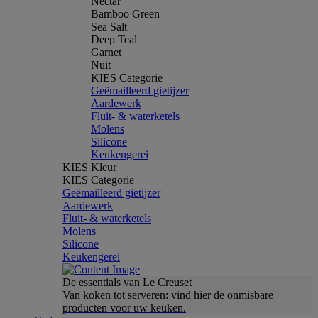
Nectar
Bamboo Green
Sea Salt
Deep Teal
Garnet
Nuit
KIES Categorie
Geëmailleerd gietijzer
Aardewerk
Fluit- & waterketels
Molens
Silicone
Keukengerei
KIES Kleur
KIES Categorie
Geëmailleerd gietijzer
Aardewerk
Fluit- & waterketels
Molens
Silicone
Keukengerei
De essentials van Le Creuset
Van koken tot serveren: vind hier de onmisbare
producten voor uw keuken.