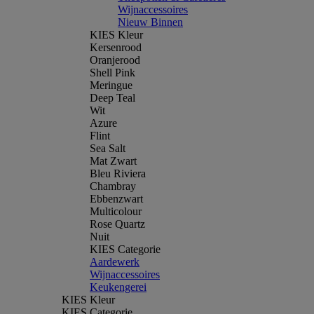
Wijnaccessoires
Nieuw Binnen
KIES Kleur
Kersenrood
Oranjerood
Shell Pink
Meringue
Deep Teal
Wit
Azure
Flint
Sea Salt
Mat Zwart
Bleu Riviera
Chambray
Ebbenzwart
Multicolour
Rose Quartz
Nuit
KIES Categorie
Aardewerk
Wijnaccessoires
Keukengerei
KIES Kleur
KIES Categorie