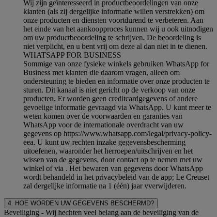
Wij zijn geïnteresseerd in productbeoordelingen van onze
klanten (als zij dergelijke informatie willen verstrekken) om
onze producten en diensten voortdurend te verbeteren. Aan
het einde van het aankoopproces kunnen wij u ook uitnodigen
om uw productbeoordeling te schrijven. De beoordeling is
niet verplicht, en u bent vrij om deze al dan niet in te dienen.
WHATSAPP FOR BUSINESS
Sommige van onze fysieke winkels gebruiken WhatsApp for
Business met klanten die daarom vragen, alleen om
ondersteuning te bieden en informatie over onze producten te
sturen. Dit kanaal is niet gericht op de verkoop van onze
producten. Er worden geen creditcardgegevens of andere
gevoelige informatie gevraagd via WhatsApp. U kunt meer te
weten komen over de voorwaarden en garanties van
WhatsApp voor de internationale overdracht van uw
gegevens op https://www.whatsapp.com/legal/privacy-policy-
eea. U kunt uw rechten inzake gegevensbescherming
uitoefenen, waaronder het herroepen/uitschrijven en het
wissen van de gegevens, door contact op te nemen met uw
winkel of via
. Het bewaren van gegevens door WhatsApp
wordt behandeld in het privacybeleid van de app; Le Creuset
zal dergelijke informatie na 1 (één) jaar vverwijderen.
4. HOE WORDEN UW GEGEVENS BESCHERMD?
Beveiliging
- Wij hechten veel belang aan de beveiliging van de