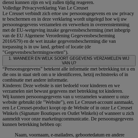
dienst kunnen zijn en wij zullen tijdig reageren.
Volledige Privacyverklaring Van Le Creuset
Le Creuset verbindt zich ertoe uw persoonsgegevens en uw privacy
te beschermen en in deze verklaring wordt uitgelegd hoe wij uw
persoonsgegevens verzamelen en verwerken in overeenstemming
met de EU-wetgeving inzake gegevensbescherming (met inbegrip
van de EU Algemene Verordening Gegevensbescherming
2016/679) en de wet inzake gegevensbescherming die van
toepassing is in uw land, gebied of locatie (de
"Gegevensbeschermingswetten").
1. WANNEER EN WELK SOORT GEGEVENS VERZAMELEN WIJ
VAN U?
“Persoonsgegevens” betekent alle informatie met betrekking tot u en
die ons in staat stelt om u te identificeren, hetzij rechtstreeks of in
combinatie met andere informatie.
Kinderen: Deze website is niet bedoeld voor kinderen en we
verzamelen niet bewust gegevens met betrekking tot kinderen.
Wij kunnen persoonsgegevens van u verzamelen wanneer u onze
website gebruikt (de "Website"), een Le Creuset-account aanmaakt,
een Le Creuset-product koopt op de Website of in onze Le Creuset
Winkels (Signature Boutiques en Outlet Winkels) of wanneer u zich
aanmeldt voor onze marketingcommunicatie. De persoonsgegevens
kunnen betrekking hebben op:
Naam, voornaam, e-mailadres, geboortedatum en andere