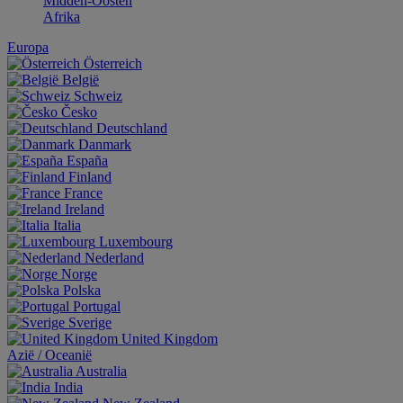
Midden-Oosten
Afrika
Europa
Österreich
België
Schweiz
Česko
Deutschland
Danmark
España
Finland
France
Ireland
Italia
Luxembourg
Nederland
Norge
Polska
Portugal
Sverige
United Kingdom
Aziё / Oceaniё
Australia
India