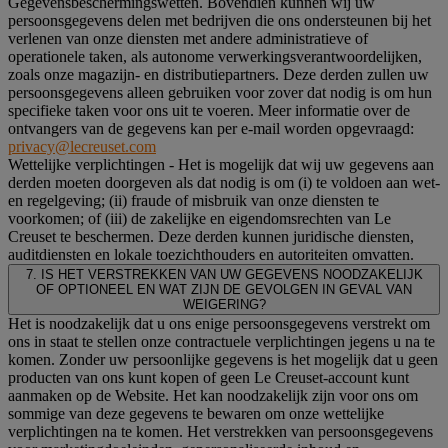
Gegevensbeschermingswetten. Bovendien kunnen wij uw
persoonsgegevens delen met bedrijven die ons ondersteunen bij het
verlenen van onze diensten met andere administratieve of
operationele taken, als autonome verwerkingsverantwoordelijken,
zoals onze magazijn- en distributiepartners. Deze derden zullen uw
persoonsgegevens alleen gebruiken voor zover dat nodig is om hun
specifieke taken voor ons uit te voeren. Meer informatie over de
ontvangers van de gegevens kan per e-mail worden opgevraagd:
privacy@lecreuset.com
Wettelijke verplichtingen
- Het is mogelijk dat wij uw gegevens aan
derden moeten doorgeven als dat nodig is om (i) te voldoen aan wet-
en regelgeving; (ii) fraude of misbruik van onze diensten te
voorkomen; of (iii) de zakelijke en eigendomsrechten van Le
Creuset te beschermen. Deze derden kunnen juridische diensten,
auditdiensten en lokale toezichthouders en autoriteiten omvatten.
7. IS HET VERSTREKKEN VAN UW GEGEVENS NOODZAKELIJK
OF OPTIONEEL EN WAT ZIJN DE GEVOLGEN IN GEVAL VAN
WEIGERING?
Het is noodzakelijk dat u ons enige persoonsgegevens verstrekt om
ons in staat te stellen onze contractuele verplichtingen jegens u na te
komen. Zonder uw persoonlijke gegevens is het mogelijk dat u geen
producten van ons kunt kopen of geen Le Creuset-account kunt
aanmaken op de Website. Het kan noodzakelijk zijn voor ons om
sommige van deze gegevens te bewaren om onze wettelijke
verplichtingen na te komen. Het verstrekken van persoonsgegevens