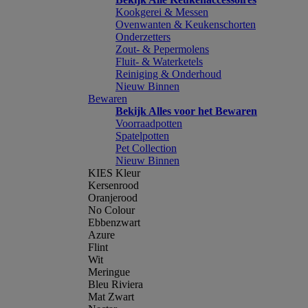
Kookgerei & Messen
Ovenwanten & Keukenschorten
Onderzetters
Zout- & Pepermolens
Fluit- & Waterketels
Reiniging & Onderhoud
Nieuw Binnen
Bewaren
Bekijk Alles voor het Bewaren
Voorraadpotten
Spatelpotten
Pet Collection
Nieuw Binnen
KIES Kleur
Kersenrood
Oranjerood
No Colour
Ebbenzwart
Azure
Flint
Wit
Meringue
Bleu Riviera
Mat Zwart