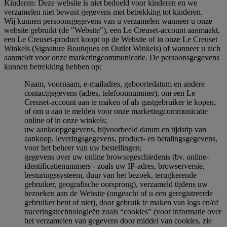
Kinderen: Deze website is niet bedoeld voor kinderen en we
verzamelen niet bewust gegevens met betrekking tot kinderen.
Wij kunnen persoonsgegevens van u verzamelen wanneer u onze
website gebruikt (de "Website"), een Le Creuset-account aanmaakt,
een Le Creuset-product koopt op de Website of in onze Le Creuset
Winkels (Signature Boutiques en Outlet Winkels) of wanneer u zich
aanmeldt voor onze marketingcommunicatie. De persoonsgegevens
kunnen betrekking hebben op:
Naam, voornaam, e-mailadres, geboortedatum en andere
contactgegevens (adres, telefoonnummer), om een Le
Creuset-account aan te maken of als gastgebruiker te kopen,
of om u aan te melden voor onze marketingcommunicatie
online of in onze winkels;
uw aankoopgegevens, bijvoorbeeld datum en tijdstip van
aankoop, leveringsgegevens, product- en betalingsgegevens,
voor het beheer van uw bestellingen;
gegevens over uw online browsegeschiedenis (bv. online-
identificatienummers - zoals uw IP-adres, browserversie,
besturingssysteem, duur van het bezoek, terugkerende
gebruiker, geografische oorsprong), verzameld tijdens uw
bezoeken aan de Website (ongeacht of u een geregistreerde
gebruiker bent of niet), door gebruik te maken van logs en/of
traceringstechnologieën zoals “cookies” (voor informatie over
het verzamelen van gegevens door middel van cookies, zie