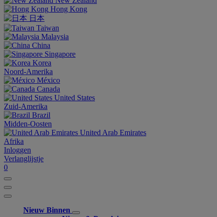
New Zealand
Hong Kong
日本
Taiwan
Malaysia
China
Singapore
Korea
Noord-Amerika
México
Canada
United States
Zuid-Amerika
Brazil
Midden-Oosten
United Arab Emirates
Afrika
Inloggen
Verlanglijstje
0
Nieuw Binnen