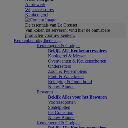
Aardewerk
Wijnaccessoires
Keukengerei
De essentials van Le Creuset
Van koken tot serveren: vind hier de onmisbare
producten voor uw keuken.
Keukenbenodigdheden
Keukengerei & Gadgets
Bekijk Alle Keukenaccessoires
Kookgerei & Messen
Ovenwanten & Keukenschorten
Onderzetters
Zout- & Pepermolens
Fluit- & Waterketels
Reiniging & Onderhoud
Nieuw Binnen
Bewaren
Bekijk Alles voor het Bewaren
Voorraadpotten
Spatelpotten
Pet Collection
Nieuw Binnen
Keukengerei & Gadgets
Bekijk Alle Keukenaccessoires