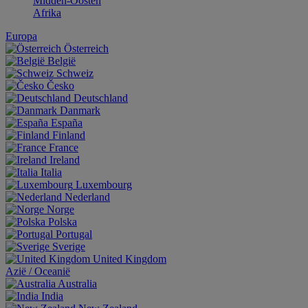
Midden-Oosten
Afrika
Europa
Österreich
België
Schweiz
Česko
Deutschland
Danmark
España
Finland
France
Ireland
Italia
Luxembourg
Nederland
Norge
Polska
Portugal
Sverige
United Kingdom
Aziё / Oceaniё
Australia
India