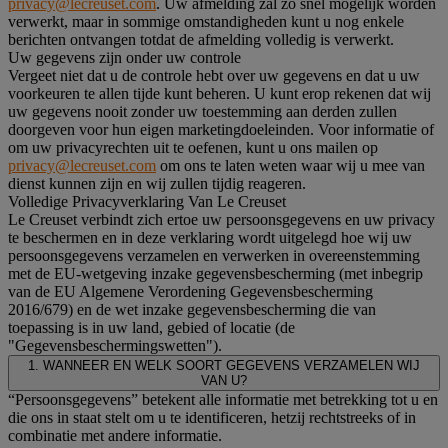
privacy@lecreuset.com
. Uw afmelding zal zo snel mogelijk worden
verwerkt, maar in sommige omstandigheden kunt u nog enkele
berichten ontvangen totdat de afmelding volledig is verwerkt.
Uw gegevens zijn onder uw controle
Vergeet niet dat u de controle hebt over uw gegevens en dat u uw
voorkeuren te allen tijde kunt beheren. U kunt erop rekenen dat wij
uw gegevens nooit zonder uw toestemming aan derden zullen
doorgeven voor hun eigen marketingdoeleinden. Voor informatie of
om uw privacyrechten uit te oefenen, kunt u ons mailen op
privacy@lecreuset.com
om ons te laten weten waar wij u mee van
dienst kunnen zijn en wij zullen tijdig reageren.
Volledige Privacyverklaring Van Le Creuset
Le Creuset verbindt zich ertoe uw persoonsgegevens en uw privacy
te beschermen en in deze verklaring wordt uitgelegd hoe wij uw
persoonsgegevens verzamelen en verwerken in overeenstemming
met de EU-wetgeving inzake gegevensbescherming (met inbegrip
van de EU Algemene Verordening Gegevensbescherming
2016/679) en de wet inzake gegevensbescherming die van
toepassing is in uw land, gebied of locatie (de
"Gegevensbeschermingswetten").
1. WANNEER EN WELK SOORT GEGEVENS VERZAMELEN WIJ
VAN U?
“Persoonsgegevens” betekent alle informatie met betrekking tot u en
die ons in staat stelt om u te identificeren, hetzij rechtstreeks of in
combinatie met andere informatie.