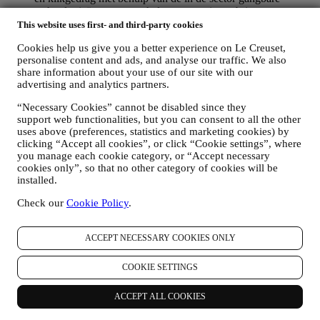
technologieën om ons te helpen onze nieuwsbrieven te
volgen. Deze verwerking is gebaseerd op uw toestemming
This website uses first- and third-party cookies
om gepersonaliseerde marketingcommunicatie van ons te
Cookies help us give you a better experience on Le Creuset,
ontvangen. De keuze om aan te melden kan worden
personalise content and ads, and analyse our traffic. We also
uitgeoefend op de plaatsen waar persoonsgegevens worden
share information about your use of our site with our
verzameld door het juiste selectievakje aan te vinken of, als u
advertising and analytics partners.
een Le Creuset-account heeft, via het Mijn account-gedeelte
van de Website.
Afmelden
: U kunt het ontvangen van onze
“Necessary Cookies” cannot be disabled since they
marketingcommunicatie of updates te allen tijde kosteloos
support web functionalities, but you can consent to all the other
stopzetten via de methoden die bij de communicatie worden
uses above (preferences, statistics and marketing cookies) by
weergegeven (om u bijvoorbeeld af te melden voor de
clicking “Accept all cookies”, or click “Cookie settings”, where
nieuwsbrief kunt u klikken op de afmeldlink onderaan elke e-
you manage each cookie category, or “Accept necessary
mail). Als u een Le Creuset account hebt, kunt u eenvoudig
cookies only”, so that no other category of cookies will be
uw marketingvoorkeuren beheren. Als u onze
installed.
marketingactiviteiten wilt stopzetten, kunt u in ieder geval een
Check our
Cookie Policy
.
e-mail sturen naar
privacy@lecreuset.com
. Wij zullen uw
afmelding zo spoedig mogelijk verwerken, maar in sommige
gevallen kunt u nog enkele berichten ontvangen totdat de
ACCEPT NECESSARY COOKIES ONLY
afmelding volledig is verwerkt.
Weet dat wij uw contactgegevens en andere
persoonsgegevens niet doorgeven of verkopen aan andere
COOKIE SETTINGS
bedrijven voor hun marketingdoeleinden.
RE-TARGETING / OM ONZE AANBIEDINGEN AAN
ACCEPT ALL COOKIES
TE PASSEN EN DE KLANTERVARING TE
VERBETEREN