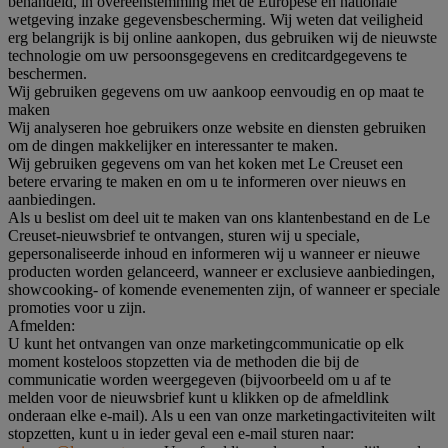
behandeld, in overeenstemming met de Europese en nationale
wetgeving inzake gegevensbescherming. Wij weten dat veiligheid
erg belangrijk is bij online aankopen, dus gebruiken wij de nieuwste
technologie om uw persoonsgegevens en creditcardgegevens te
beschermen.
Wij gebruiken gegevens om uw aankoop eenvoudig en op maat te
maken
Wij analyseren hoe gebruikers onze website en diensten gebruiken
om de dingen makkelijker en interessanter te maken.
Wij gebruiken gegevens om van het koken met Le Creuset een
betere ervaring te maken en om u te informeren over nieuws en
aanbiedingen.
Als u beslist om deel uit te maken van ons klantenbestand en de Le
Creuset-nieuwsbrief te ontvangen, sturen wij u speciale,
gepersonaliseerde inhoud en informeren wij u wanneer er nieuwe
producten worden gelanceerd, wanneer er exclusieve aanbiedingen,
showcooking- of komende evenementen zijn, of wanneer er speciale
promoties voor u zijn.
Afmelden:
U kunt het ontvangen van onze marketingcommunicatie op elk
moment kosteloos stopzetten via de methoden die bij de
communicatie worden weergegeven (bijvoorbeeld om u af te
melden voor de nieuwsbrief kunt u klikken op de afmeldlink
onderaan elke e-mail). Als u een van onze marketingactiviteiten wilt
stopzetten, kunt u in ieder geval een e-mail sturen naar: