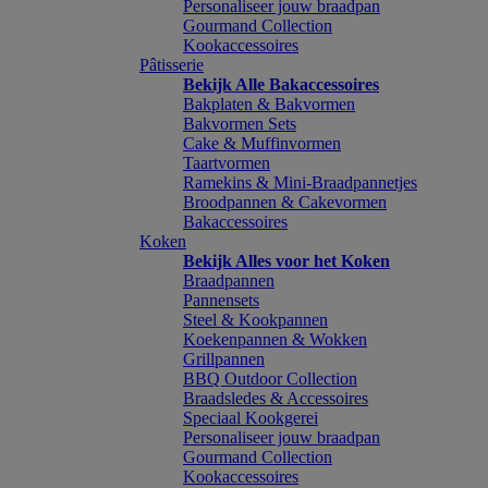
Personaliseer jouw braadpan
Gourmand Collection
Kookaccessoires
Pâtisserie
Bekijk Alle Bakaccessoires
Bakplaten & Bakvormen
Bakvormen Sets
Cake & Muffinvormen
Taartvormen
Ramekins & Mini-Braadpannetjes
Broodpannen & Cakevormen
Bakaccessoires
Koken
Bekijk Alles voor het Koken
Braadpannen
Pannensets
Steel & Kookpannen
Koekenpannen & Wokken
Grillpannen
BBQ Outdoor Collection
Braadsledes & Accessoires
Speciaal Kookgerei
Personaliseer jouw braadpan
Gourmand Collection
Kookaccessoires