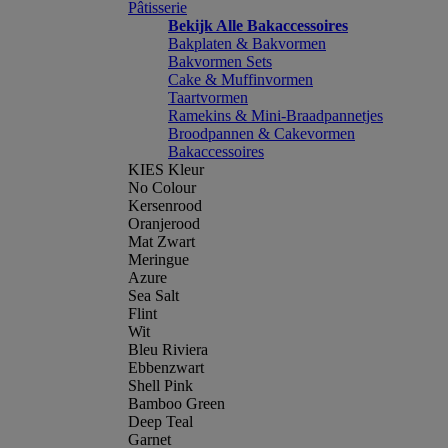
Pâtisserie
Bekijk Alle Bakaccessoires
Bakplaten & Bakvormen
Bakvormen Sets
Cake & Muffinvormen
Taartvormen
Ramekins & Mini-Braadpannetjes
Broodpannen & Cakevormen
Bakaccessoires
KIES Kleur
No Colour
Kersenrood
Oranjerood
Mat Zwart
Meringue
Azure
Sea Salt
Flint
Wit
Bleu Riviera
Ebbenzwart
Shell Pink
Bamboo Green
Deep Teal
Garnet