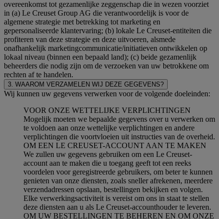
overeenkomst tot gezamenlijke zeggenschap die in wezen voorziet
in (a) Le Creuset Group AG die verantwoordelijk is voor de
algemene strategie met betrekking tot marketing en
gepersonaliseerde klantervaring; (b) lokale Le Creuset-entiteiten die
profiteren van deze strategie en deze uitvoeren, alsmede
onafhankelijk marketingcommunicatie/initiatieven ontwikkelen op
lokaal niveau (binnen een bepaald land); (c) beide gezamenlijk
beheerders die nodig zijn om de verzoeken van uw betrokkene om
rechten af te handelen.
3. WAAROM VERZAMELEN WIJ DEZE GEGEVENS?
Wij kunnen uw gegevens verwerken voor de volgende doeleinden:
VOOR ONZE WETTELIJKE VERPLICHTINGEN
Mogelijk moeten we bepaalde gegevens over u verwerken om
te voldoen aan onze wettelijke verplichtingen en andere
verplichtingen die voortvloeien uit instructies van de overheid.
OM EEN LE CREUSET-ACCOUNT AAN TE MAKEN
We zullen uw gegevens gebruiken om een Le Creuset-
account aan te maken die u toegang geeft tot een reeks
voordelen voor geregistreerde gebruikers, om beter te kunnen
genieten van onze diensten, zoals sneller afrekenen, meerdere
verzendadressen opslaan, bestellingen bekijken en volgen.
Elke verwerkingsactiviteit is vereist om ons in staat te stellen
deze diensten aan u als Le Creuset-accounthouder te leveren.
OM UW BESTELLINGEN TE BEHEREN EN OM ONZE