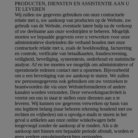
PRODUCTEN, DIENSTEN EN ASSISTENTIE AAN U
TE LEVEREN
Wij zullen uw gegevens gebruiken om onze contractuele
relatie met u, uw aankoop van producten op de Website, uw
gebruik van de Website, eventuele latere hulp na de verkoop
of uw deelname aan onze wedstrijden te beheren. Mogelijk
moeten we bepaalde gegevens over u verwerken voor onze
administratieve doeleinden die verband houden met onze
contractuele relatie met u, zoals de boekhouding, facturering
en controle, verificatie van betaalkaarten, fraudescreening,
veiligheid, beveiliging, systeemtests, onderhoud en statistische
analyse. Af en toe moeten we mogelijk om administratieve of
operationele redenen contact met u opnemen. Bijvoorbeeld
om u een bevestiging van uw aankoop te sturen. We zullen
uw persoonsgegevens ook gebruiken om uw verzoeken te
beantwoorden die via onze Websiteformulieren of andere
kanalen worden verzonden. Deze verwerkingsactiviteit is
vereist om ons in staat te stellen onze diensten aan u te
leveren. Wij kunnen uw gegevens verwerken op basis van
ons legitiem belang (naar behoren rekening houdend met uw
rechten en vrijheden) om u opvolg-e-mails te sturen in het
geval u artikelen aan onze online winkelwagen hebt
toegevoegd zonder de aankoop af te ronden. Als u de
aankoop niet binnen een bepaalde periode afrondt, worden er
geen verdere opvolgingsberichten verzonden.