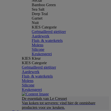
Nectar
Bamboo Green
Sea Salt
Deep Teal
Garnet
Nuit
KIES Categorie
Geëmailleerd gietijzer
Aardewerk
Fluit- & waterketels
Molens
Silicone
Keukengerei
KIES Kleur
KIES Categorie
Geëmailleerd gietijzer
Aardewerk
Fluit- & waterketels
Molens
Silicone
Keukengerei
De essentials van Le Creuset
Van koken tot serveren: vind hier de onmisbare
producten voor uw keuken.