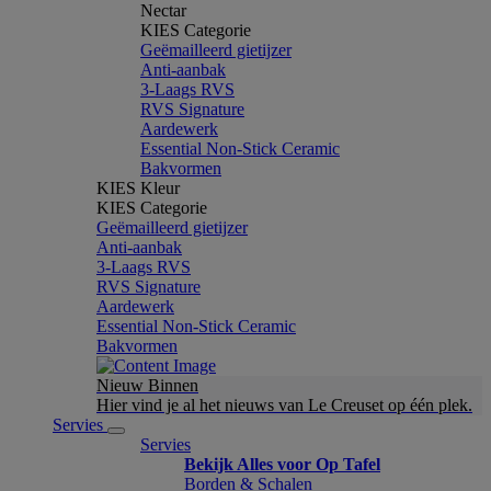
Nectar
KIES Categorie
Geëmailleerd gietijzer
Anti-aanbak
3-Laags RVS
RVS Signature
Aardewerk
Essential Non-Stick Ceramic
Bakvormen
KIES Kleur
KIES Categorie
Geëmailleerd gietijzer
Anti-aanbak
3-Laags RVS
RVS Signature
Aardewerk
Essential Non-Stick Ceramic
Bakvormen
Nieuw Binnen
Hier vind je al het nieuws van Le Creuset op één plek.
Servies
Servies
Bekijk Alles voor Op Tafel
Borden & Schalen