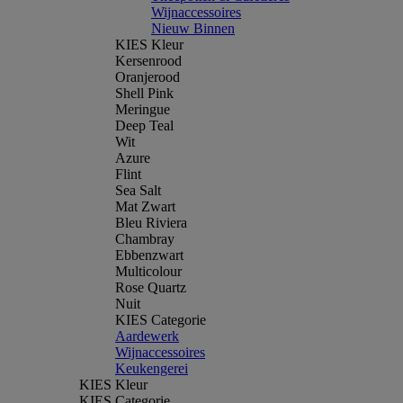
Wijnaccessoires
Nieuw Binnen
KIES Kleur
Kersenrood
Oranjerood
Shell Pink
Meringue
Deep Teal
Wit
Azure
Flint
Sea Salt
Mat Zwart
Bleu Riviera
Chambray
Ebbenzwart
Multicolour
Rose Quartz
Nuit
KIES Categorie
Aardewerk
Wijnaccessoires
Keukengerei
KIES Kleur
KIES Categorie