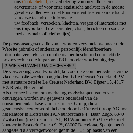
ons
Cookiebeleid
, ter verbetering van onze diensten en
advertenties, of voor onze statistische analyse; in de meeste
gevallen zullen we u niet kunnen identificeren aan de hand
van deze technische informatie.
uw feedback, verzoeken, klachten, vragen of interacties met
ons (bijvoorbeeld uw berichten, chats, berichten op sociale
media, e-mails of telefoontjes).
De persoonsgegevens die van u worden verzameld wanneer u de
Website gebruikt of anderszins persoonlijk identificeerbare
informatie verstrekt, zijn op die manier beschermd en u hebt de
privacyrechten die in paragraaf 8 hieronder worden uitgelegd.
2. WIE VERZAMELT UW GEGEVENS?
De verwerkingsverantwoordelijke voor de e-commercediensten die
via de website worden aangeboden, is Le Creuset Nederland BV
met statutaire zetel te Le Creuset Nederland BV, Bijster 15, 4817
HZ Breda, Nederland.
Als u ermee instemt om marketingboodschappen van ons te
ontvangen, worden uw gegevens onderdeel van de
consumentendatabase van Le Creuset Group, die als
gegevensbeheerder wordt beheerd door Le Creuset Group AG, met
het kantoor in Hofstrasse 1A,Neuhofstrasse 4 , Baar, Zugo, 6340
Zwitserland (die Le Creuset SL, BTW-nummer B62153630, met
kantoor in Paseo de Gracia 9, 2º, 08007 Barcelona, Spanje, heeft
aangesteld als vertegenwoordiger in de EU), op basis van een