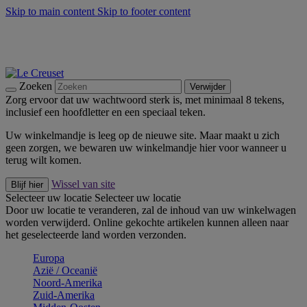
Skip to main content
Skip to footer content
Zomerse buitenmomenten met de BBQ Outdoor Collectie &
Thyme -
Shop Nu
De essentials van Le Creuset -
Ontdek Nu
Nieuwsbrieven: Registreer en bespaar 10%! -
Schrijf je nu in
Zoeken
Verwijder
Zorg ervoor dat uw wachtwoord sterk is, met minimaal 8 tekens,
inclusief een hoofdletter en een speciaal teken.
Uw winkelmandje is leeg op de nieuwe site. Maar maakt u zich
geen zorgen, we bewaren uw winkelmandje hier voor wanneer u
terug wilt komen.
Wissel van site
Blijf hier
Selecteer uw locatie
Selecteer uw locatie
Door uw locatie te veranderen, zal de inhoud van uw winkelwagen
worden verwijderd. Online gekochte artikelen kunnen alleen naar
het geselecteerde land worden verzonden.
Europa
Aziё / Oceaniё
Noord-Amerika
Zuid-Amerika