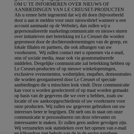
OM U TE INFORMEREN OVER NIEUWS OF
AANBIEDINGEN VAN LE CREUSET-PRODUCTEN
Als u ermee hebt ingestemd dat wij dit doen (bijvoorbeeld
door u aan te melden voor onze nieuwsbrief wanneer u een
account aanmaakt op de Website), dan zullen wij u
gepersonaliseerde marketingcommunicatie en nieuws sturen
over initiatieven met betrekking tot Le Creuset die worden
gepromoot door de dochterondernemingen van de groep, en
lokale filialen en partners, die ook afhangen van uw
voorkeuren. Wij zullen contact met u opnemen via e-mail,
sms of sociale media, maar ook via geautomatiseerde
middelen. Dergelijke communicatie zal betrekking hebben op
Le Creuset-producten of op nieuwe winkelopeningen,
exclusieve evenementen, wedstrijden, enquêtes, demonstraties
die worden georganiseerd door Le Creuset of speciale
aanbiedingen die u misschien leuk vindt. Deze communicatie
kan voor u worden geselecteerd of op maat worden gemaakt
op basis van de gegevens die we over u hebben, zoals uw
locatie of uw aankoopgeschiedenis of uw voorkeuren voor
onze producten. Wij zullen uw gegevens gebruiken om uw
interesses beter te begrijpen. Dit stelt ons in staat om onze
communicatie te personaliseren om deze relevanter en
interessanter te maken. Er zullen geen andere gevolgen zijn.
Wij verzamelen ook statistieken over het openen van e-mail
en klikgedrag met behulp van de in de sector gangbare