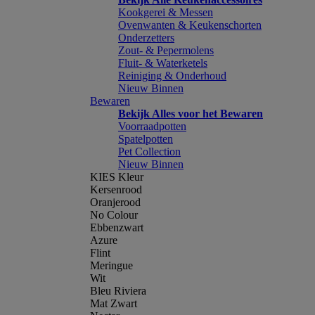
Kookgerei & Messen
Ovenwanten & Keukenschorten
Onderzetters
Zout- & Pepermolens
Fluit- & Waterketels
Reiniging & Onderhoud
Nieuw Binnen
Bewaren
Bekijk Alles voor het Bewaren
Voorraadpotten
Spatelpotten
Pet Collection
Nieuw Binnen
KIES Kleur
Kersenrood
Oranjerood
No Colour
Ebbenzwart
Azure
Flint
Meringue
Wit
Bleu Riviera
Mat Zwart