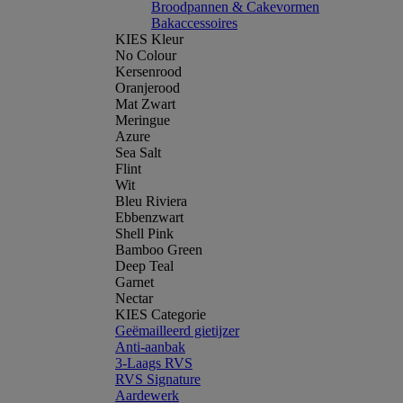
Broodpannen & Cakevormen
Bakaccessoires
KIES Kleur
No Colour
Kersenrood
Oranjerood
Mat Zwart
Meringue
Azure
Sea Salt
Flint
Wit
Bleu Riviera
Ebbenzwart
Shell Pink
Bamboo Green
Deep Teal
Garnet
Nectar
KIES Categorie
Geëmailleerd gietijzer
Anti-aanbak
3-Laags RVS
RVS Signature
Aardewerk