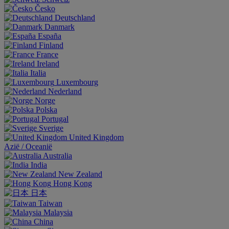
Česko
Deutschland
Danmark
España
Finland
France
Ireland
Italia
Luxembourg
Nederland
Norge
Polska
Portugal
Sverige
United Kingdom
Aziё / Oceaniё
Australia
India
New Zealand
Hong Kong
日本
Taiwan
Malaysia
China