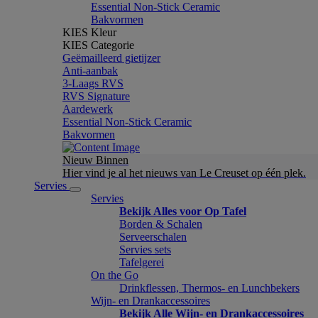
Essential Non-Stick Ceramic
Bakvormen
KIES Kleur
KIES Categorie
Geëmailleerd gietijzer
Anti-aanbak
3-Laags RVS
RVS Signature
Aardewerk
Essential Non-Stick Ceramic
Bakvormen
Nieuw Binnen
Hier vind je al het nieuws van Le Creuset op één plek.
Servies
Servies
Bekijk Alles voor Op Tafel
Borden & Schalen
Serveerschalen
Servies sets
Tafelgerei
On the Go
Drinkflessen, Thermos- en Lunchbekers
Wijn- en Drankaccessoires
Bekijk Alle Wijn- en Drankaccessoires