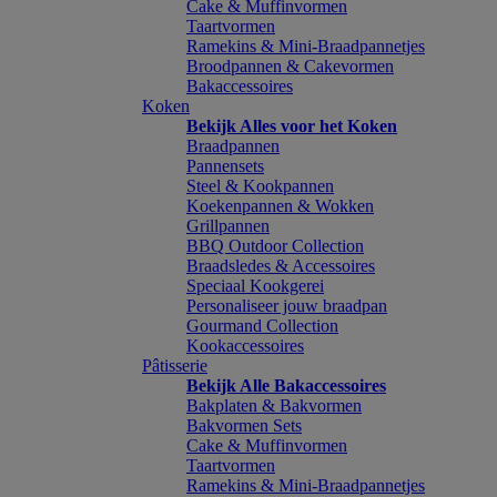
Cake & Muffinvormen
Taartvormen
Ramekins & Mini-Braadpannetjes
Broodpannen & Cakevormen
Bakaccessoires
Koken
Bekijk Alles voor het Koken
Braadpannen
Pannensets
Steel & Kookpannen
Koekenpannen & Wokken
Grillpannen
BBQ Outdoor Collection
Braadsledes & Accessoires
Speciaal Kookgerei
Personaliseer jouw braadpan
Gourmand Collection
Kookaccessoires
Pâtisserie
Bekijk Alle Bakaccessoires
Bakplaten & Bakvormen
Bakvormen Sets
Cake & Muffinvormen
Taartvormen
Ramekins & Mini-Braadpannetjes