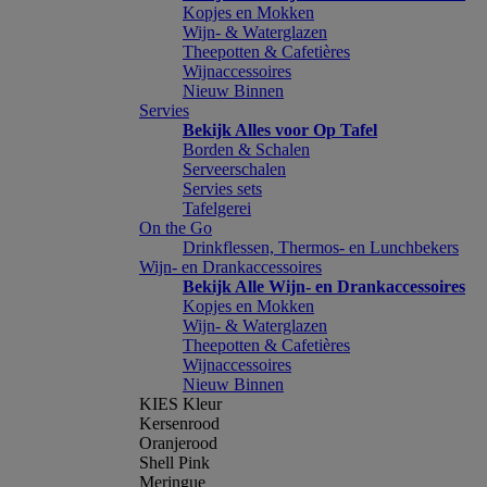
Kopjes en Mokken
Wijn- & Waterglazen
Theepotten & Cafetières
Wijnaccessoires
Nieuw Binnen
Servies
Bekijk Alles voor Op Tafel
Borden & Schalen
Serveerschalen
Servies sets
Tafelgerei
On the Go
Drinkflessen, Thermos- en Lunchbekers
Wijn- en Drankaccessoires
Bekijk Alle Wijn- en Drankaccessoires
Kopjes en Mokken
Wijn- & Waterglazen
Theepotten & Cafetières
Wijnaccessoires
Nieuw Binnen
KIES Kleur
Kersenrood
Oranjerood
Shell Pink
Meringue