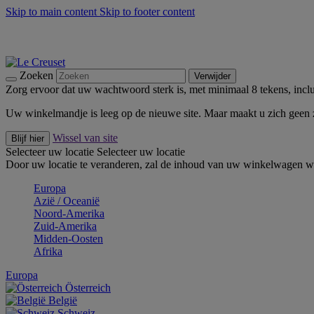
Skip to main content
Skip to footer content
Zomerse buitenmomenten met de BBQ Outdoor Collectie & Thy
De essentials van Le Creuset -
Ontdek Nu
Nieuwsbrieven: Registreer en bespaar 10%! -
Schrijf je nu in
Zoeken
Verwijder
Zorg ervoor dat uw wachtwoord sterk is, met minimaal 8 tekens, inclus
Uw winkelmandje is leeg op de nieuwe site. Maar maakt u zich geen
Wissel van site
Blijf hier
Selecteer uw locatie
Selecteer uw locatie
Door uw locatie te veranderen, zal de inhoud van uw winkelwagen wo
Europa
Aziё / Oceaniё
Noord-Amerika
Zuid-Amerika
Midden-Oosten
Afrika
Europa
Österreich
België
Schweiz