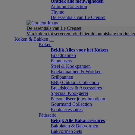
Ontdek alle nieuwigheden
Autumn Collection
Thyme
De essentials van Le Creuset
De essentials van Le Creuset
Van koken tot serveren: vind hier de onmisbare product
Koken & Bakken
Koken
Bekijk Alles voor het Koken
Braadpannen
Pannensets
Steel & Kookpannen
Koekenpannen & Wokken
Grillpannen
BBQ Outdoor Collection
Braadsledes & Accessoires
Speciaal Kookgerei
Personaliseer jouw braadpan
Gourmand Collection
Kookaccessoires
Pâtisserie
Bekijk Alle Bakaccessoires
Bakplaten & Bakvormen
Bakvormen Sets