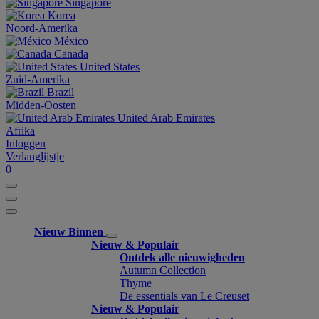
Singapore
Korea
Noord-Amerika
México
Canada
United States
Zuid-Amerika
Brazil
Midden-Oosten
United Arab Emirates
Afrika
Inloggen
Verlanglijstje
0
Nieuw Binnen
Nieuw & Populair
Ontdek alle nieuwigheden
Autumn Collection
Thyme
De essentials van Le Creuset
Nieuw & Populair