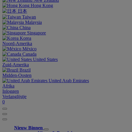
New Zealand
Hong Kong
日本
Taiwan
Malaysia
China
Singapore
Korea
Noord-Amerika
México
Canada
United States
Zuid-Amerika
Brazil
Midden-Oosten
United Arab Emirates
Afrika
Inloggen
Verlanglijstje
0
Nieuw Binnen