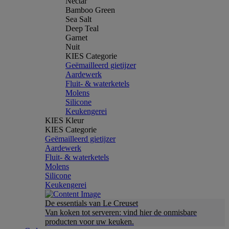
Nectar
Bamboo Green
Sea Salt
Deep Teal
Garnet
Nuit
KIES Categorie
Geëmailleerd gietijzer
Aardewerk
Fluit- & waterketels
Molens
Silicone
Keukengerei
KIES Kleur
KIES Categorie
Geëmailleerd gietijzer
Aardewerk
Fluit- & waterketels
Molens
Silicone
Keukengerei
De essentials van Le Creuset
Van koken tot serveren: vind hier de onmisbare
producten voor uw keuken.