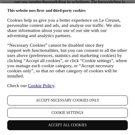
om uw productbeoordeling te schrijven. De beoordeling is
niet verplicht, en u bent vrij om deze al dan niet in te dienen.
This website uses first- and third-party cookies
WHATSAPP FOR BUSINESS
Sommige van onze fysieke winkels gebruiken WhatsApp for
Cookies help us give you a better experience on Le Creuset,
Business met klanten die daarom vragen, alleen om
personalise content and ads, and analyse our traffic. We also
ondersteuning te bieden en informatie over onze producten te
share information about your use of our site with our
sturen. Dit kanaal is niet gericht op de verkoop van onze
advertising and analytics partners.
producten. Er worden geen creditcardgegevens of andere
gevoelige informatie gevraagd via WhatsApp. U kunt meer te
“Necessary Cookies” cannot be disabled since they
support web functionalities, but you can consent to all the other
weten komen over de voorwaarden en garanties van
uses above (preferences, statistics and marketing cookies) by
WhatsApp voor de internationale overdracht van uw
clicking “Accept all cookies”, or click “Cookie settings”, where
gegevens op https://www.whatsapp.com/legal/privacy-policy-
you manage each cookie category, or “Accept necessary
eea. U kunt uw rechten inzake gegevensbescherming
cookies only”, so that no other category of cookies will be
uitoefenen, waaronder het herroepen/uitschrijven en het
installed.
wissen van de gegevens, door contact op te nemen met uw
winkel of via
. Het bewaren van gegevens door WhatsApp
Check our
Cookie Policy
.
wordt behandeld in het privacybeleid van de app; Le Creuset
zal dergelijke informatie na 1 (één) jaar vverwijderen.
ACCEPT NECESSARY COOKIES ONLY
4. HOE WORDEN UW GEGEVENS BESCHERMD?
Beveiliging
- Wij hechten veel belang aan de beveiliging van de
COOKIE SETTINGS
gegevens van onze gebruikers. Le Creuset zal redelijke stappen
ondernemen om ervoor te zorgen dat uw gegevens veilig worden
ACCEPT ALL COOKIES
bewaard, alleen worden gebruikt voor de doeleinden die in deze
privacyverklaring worden beschreven (en niet voor andere