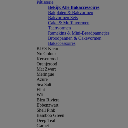
Pâtisserie
Bekijk Alle Bakaccessoires
Bakplaten & Bakvormen
Bakvormen Sets
Cake & Muffinvormen
Taartvormen
Ramekins & Mini-Braadpannetjes
Broodpannen & Cakevormen
Bakaccessoires
KIES Kleur
No Colour
Kersenrood
Oranjerood
Mat Zwart
Meringue
Azure
Sea Salt
Flint
Wit
Bleu Riviera
Ebbenzwart
Shell Pink
Bamboo Green
Deep Teal
Garnet