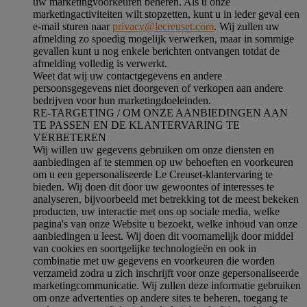
uw marketingvoorkeuren beheren. Als u onze
marketingactiviteiten wilt stopzetten, kunt u in ieder geval een
e-mail sturen naar
privacy@lecreuset.com
. Wij zullen uw
afmelding zo spoedig mogelijk verwerken, maar in sommige
gevallen kunt u nog enkele berichten ontvangen totdat de
afmelding volledig is verwerkt.
Weet dat wij uw contactgegevens en andere
persoonsgegevens niet doorgeven of verkopen aan andere
bedrijven voor hun marketingdoeleinden.
RE-TARGETING / OM ONZE AANBIEDINGEN AAN
TE PASSEN EN DE KLANTERVARING TE
VERBETEREN
Wij willen uw gegevens gebruiken om onze diensten en
aanbiedingen af te stemmen op uw behoeften en voorkeuren
om u een gepersonaliseerde Le Creuset-klantervaring te
bieden. Wij doen dit door uw gewoontes of interesses te
analyseren, bijvoorbeeld met betrekking tot de meest bekeken
producten, uw interactie met ons op sociale media, welke
pagina's van onze Website u bezoekt, welke inhoud van onze
aanbiedingen u leest. Wij doen dit voornamelijk door middel
van cookies en soortgelijke technologieën en ook in
combinatie met uw gegevens en voorkeuren die worden
verzameld zodra u zich inschrijft voor onze gepersonaliseerde
marketingcommunicatie. Wij zullen deze informatie gebruiken
om onze advertenties op andere sites te beheren, toegang te