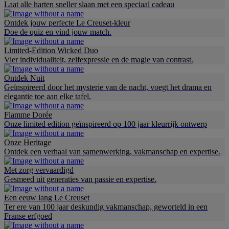
Laat alle harten sneller slaan met een speciaal cadeau
Ontdek jouw perfecte Le Creuset-kleur
Doe de quiz en vind jouw match.
Limited-Edition Wicked Duo
Vier individualiteit, zelfexpressie en de magie van contrast.
Ontdek Nuit
Geïnspireerd door het mysterie van de nacht, voegt het drama en
elegantie toe aan elke tafel.
Flamme Dorée
Onze limited edition geïnspireerd op 100 jaar kleurrijk ontwerp
Onze Heritage
Ontdek een verhaal van samenwerking, vakmanschap en expertise.
Met zorg vervaardigd
Gesmeed uit generaties van passie en expertise.
Een eeuw lang Le Creuset
Ter ere van 100 jaar deskundig vakmanschap, geworteld in een
Franse erfgoed