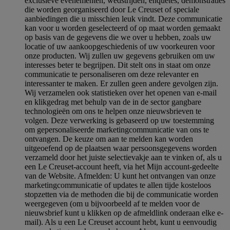
exclusieve evenementen, wedstrijden, enquêtes, demonstraties
die worden georganiseerd door Le Creuset of speciale
aanbiedingen die u misschien leuk vindt. Deze communicatie
kan voor u worden geselecteerd of op maat worden gemaakt
op basis van de gegevens die we over u hebben, zoals uw
locatie of uw aankoopgeschiedenis of uw voorkeuren voor
onze producten. Wij zullen uw gegevens gebruiken om uw
interesses beter te begrijpen. Dit stelt ons in staat om onze
communicatie te personaliseren om deze relevanter en
interessanter te maken. Er zullen geen andere gevolgen zijn.
Wij verzamelen ook statistieken over het openen van e-mail
en klikgedrag met behulp van de in de sector gangbare
technologieën om ons te helpen onze nieuwsbrieven te
volgen. Deze verwerking is gebaseerd op uw toestemming
om gepersonaliseerde marketingcommunicatie van ons te
ontvangen. De keuze om aan te melden kan worden
uitgeoefend op de plaatsen waar persoonsgegevens worden
verzameld door het juiste selectievakje aan te vinken of, als u
een Le Creuset-account heeft, via het Mijn account-gedeelte
van de Website.
Afmelden
: U kunt het ontvangen van onze
marketingcommunicatie of updates te allen tijde kosteloos
stopzetten via de methoden die bij de communicatie worden
weergegeven (om u bijvoorbeeld af te melden voor de
nieuwsbrief kunt u klikken op de afmeldlink onderaan elke e-
mail). Als u een Le Creuset account hebt, kunt u eenvoudig