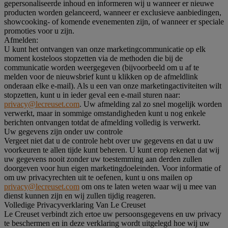
gepersonaliseerde inhoud en informeren wij u wanneer er nieuwe
producten worden gelanceerd, wanneer er exclusieve aanbiedingen,
showcooking- of komende evenementen zijn, of wanneer er speciale
promoties voor u zijn.
Afmelden:
U kunt het ontvangen van onze marketingcommunicatie op elk
moment kosteloos stopzetten via de methoden die bij de
communicatie worden weergegeven (bijvoorbeeld om u af te
melden voor de nieuwsbrief kunt u klikken op de afmeldlink
onderaan elke e-mail). Als u een van onze marketingactiviteiten wilt
stopzetten, kunt u in ieder geval een e-mail sturen naar:
privacy@lecreuset.com
. Uw afmelding zal zo snel mogelijk worden
verwerkt, maar in sommige omstandigheden kunt u nog enkele
berichten ontvangen totdat de afmelding volledig is verwerkt.
Uw gegevens zijn onder uw controle
Vergeet niet dat u de controle hebt over uw gegevens en dat u uw
voorkeuren te allen tijde kunt beheren. U kunt erop rekenen dat wij
uw gegevens nooit zonder uw toestemming aan derden zullen
doorgeven voor hun eigen marketingdoeleinden. Voor informatie of
om uw privacyrechten uit te oefenen, kunt u ons mailen op
privacy@lecreuset.com
om ons te laten weten waar wij u mee van
dienst kunnen zijn en wij zullen tijdig reageren.
Volledige Privacyverklaring Van Le Creuset
Le Creuset verbindt zich ertoe uw persoonsgegevens en uw privacy
te beschermen en in deze verklaring wordt uitgelegd hoe wij uw