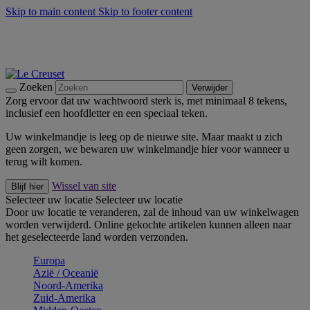
Skip to main content
Skip to footer content
Zomerse buitenmomenten met de BBQ Outdoor Collectie &
Thyme -
Shop Nu
De essentials van Le Creuset -
Ontdek Nu
Nieuwsbrieven: Registreer en bespaar 10%! -
Schrijf je nu in
Zoeken
Verwijder
Zorg ervoor dat uw wachtwoord sterk is, met minimaal 8 tekens,
inclusief een hoofdletter en een speciaal teken.
Uw winkelmandje is leeg op de nieuwe site. Maar maakt u zich
geen zorgen, we bewaren uw winkelmandje hier voor wanneer u
terug wilt komen.
Wissel van site
Blijf hier
Selecteer uw locatie
Selecteer uw locatie
Door uw locatie te veranderen, zal de inhoud van uw winkelwagen
worden verwijderd. Online gekochte artikelen kunnen alleen naar
het geselecteerde land worden verzonden.
Europa
Aziё / Oceaniё
Noord-Amerika
Zuid-Amerika