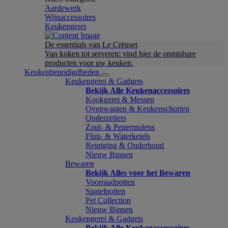
Aardewerk
Wijnaccessoires
Keukengerei
De essentials van Le Creuset
Van koken tot serveren: vind hier de onmisbare
producten voor uw keuken.
Keukenbenodigdheden
Keukengerei & Gadgets
Bekijk Alle Keukenaccessoires
Kookgerei & Messen
Ovenwanten & Keukenschorten
Onderzetters
Zout- & Pepermolens
Fluit- & Waterketels
Reiniging & Onderhoud
Nieuw Binnen
Bewaren
Bekijk Alles voor het Bewaren
Voorraadpotten
Spatelpotten
Pet Collection
Nieuw Binnen
Keukengerei & Gadgets
Bekijk Alle Keukenaccessoires