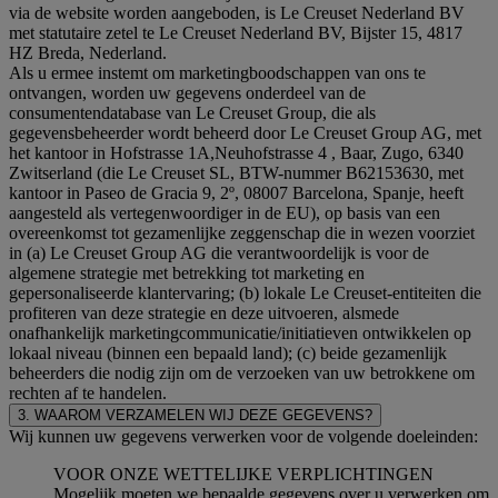
via de website worden aangeboden, is Le Creuset Nederland BV
met statutaire zetel te Le Creuset Nederland BV, Bijster 15, 4817
HZ Breda, Nederland.
Als u ermee instemt om marketingboodschappen van ons te
ontvangen, worden uw gegevens onderdeel van de
consumentendatabase van Le Creuset Group, die als
gegevensbeheerder wordt beheerd door Le Creuset Group AG, met
het kantoor in Hofstrasse 1A,Neuhofstrasse 4 , Baar, Zugo, 6340
Zwitserland (die Le Creuset SL, BTW-nummer B62153630, met
kantoor in Paseo de Gracia 9, 2º, 08007 Barcelona, Spanje, heeft
aangesteld als vertegenwoordiger in de EU), op basis van een
overeenkomst tot gezamenlijke zeggenschap die in wezen voorziet
in (a) Le Creuset Group AG die verantwoordelijk is voor de
algemene strategie met betrekking tot marketing en
gepersonaliseerde klantervaring; (b) lokale Le Creuset-entiteiten die
profiteren van deze strategie en deze uitvoeren, alsmede
onafhankelijk marketingcommunicatie/initiatieven ontwikkelen op
lokaal niveau (binnen een bepaald land); (c) beide gezamenlijk
beheerders die nodig zijn om de verzoeken van uw betrokkene om
rechten af te handelen.
3. WAAROM VERZAMELEN WIJ DEZE GEGEVENS?
Wij kunnen uw gegevens verwerken voor de volgende doeleinden:
VOOR ONZE WETTELIJKE VERPLICHTINGEN
Mogelijk moeten we bepaalde gegevens over u verwerken om