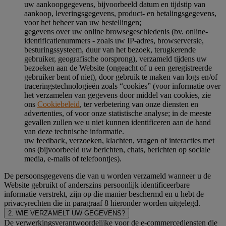
uw aankoopgegevens, bijvoorbeeld datum en tijdstip van
aankoop, leveringsgegevens, product- en betalingsgegevens,
voor het beheer van uw bestellingen;
gegevens over uw online browsegeschiedenis (bv. online-
identificatienummers - zoals uw IP-adres, browserversie,
besturingssysteem, duur van het bezoek, terugkerende
gebruiker, geografische oorsprong), verzameld tijdens uw
bezoeken aan de Website (ongeacht of u een geregistreerde
gebruiker bent of niet), door gebruik te maken van logs en/of
traceringstechnologieën zoals “cookies” (voor informatie over
het verzamelen van gegevens door middel van cookies, zie
ons
Cookiebeleid
, ter verbetering van onze diensten en
advertenties, of voor onze statistische analyse; in de meeste
gevallen zullen we u niet kunnen identificeren aan de hand
van deze technische informatie.
uw feedback, verzoeken, klachten, vragen of interacties met
ons (bijvoorbeeld uw berichten, chats, berichten op sociale
media, e-mails of telefoontjes).
De persoonsgegevens die van u worden verzameld wanneer u de
Website gebruikt of anderszins persoonlijk identificeerbare
informatie verstrekt, zijn op die manier beschermd en u hebt de
privacyrechten die in paragraaf 8 hieronder worden uitgelegd.
2. WIE VERZAMELT UW GEGEVENS?
De verwerkingsverantwoordelijke voor de e-commercediensten die