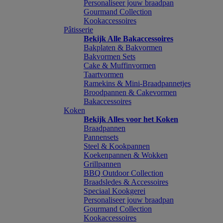
Personaliseer jouw braadpan
Gourmand Collection
Kookaccessoires
Pâtisserie
Bekijk Alle Bakaccessoires
Bakplaten & Bakvormen
Bakvormen Sets
Cake & Muffinvormen
Taartvormen
Ramekins & Mini-Braadpannetjes
Broodpannen & Cakevormen
Bakaccessoires
Koken
Bekijk Alles voor het Koken
Braadpannen
Pannensets
Steel & Kookpannen
Koekenpannen & Wokken
Grillpannen
BBQ Outdoor Collection
Braadsledes & Accessoires
Speciaal Kookgerei
Personaliseer jouw braadpan
Gourmand Collection
Kookaccessoires