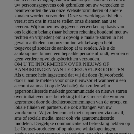
uw persoonsgegevens ook gebruiken om uw verzoeken te
beantwoorden die via onze Websiteformulieren of andere
kanalen worden verzonden. Deze verwerkingsactiviteit is
vereist om ons in staat te stellen onze diensten aan u te
leveren. Wij kunnen uw gegevens verwerken op basis van
ons legitiem belang (naar behoren rekening houdend met uw
rechten en vrijheden) om u opvolg-e-mails te sturen in het
geval u artikelen aan onze online winkelwagen hebt
toegevoegd zonder de aankoop af te ronden. Als u de
aankoop niet binnen een bepaalde periode afrondt, worden er
geen verdere opvolgingsberichten verzonden.
OM U TE INFORMEREN OVER NIEUWS OF
AANBIEDINGEN VAN LE CREUSET-PRODUCTEN
Als u ermee hebt ingestemd dat wij dit doen (bijvoorbeeld
door u aan te melden voor onze nieuwsbrief wanneer u een
account aanmaakt op de Website), dan zullen wij u
gepersonaliseerde marketingcommunicatie en nieuws sturen
over initiatieven met betrekking tot Le Creuset die worden
gepromoot door de dochterondernemingen van de groep, en
lokale filialen en partners, die ook afhangen van uw
voorkeuren. Wij zullen contact met u opnemen via e-mail,
sms of sociale media, maar ook via geautomatiseerde
middelen. Dergelijke communicatie zal betrekking hebben op
Le Creuset-producten of op nieuwe winkelopeningen,