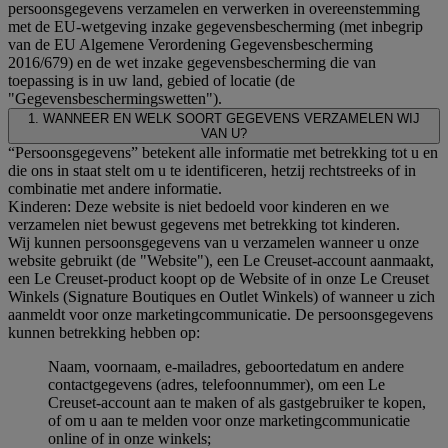
persoonsgegevens verzamelen en verwerken in overeenstemming
met de EU-wetgeving inzake gegevensbescherming (met inbegrip
van de EU Algemene Verordening Gegevensbescherming
2016/679) en de wet inzake gegevensbescherming die van
toepassing is in uw land, gebied of locatie (de
"Gegevensbeschermingswetten").
1. WANNEER EN WELK SOORT GEGEVENS VERZAMELEN WIJ
VAN U?
“Persoonsgegevens” betekent alle informatie met betrekking tot u en
die ons in staat stelt om u te identificeren, hetzij rechtstreeks of in
combinatie met andere informatie.
Kinderen: Deze website is niet bedoeld voor kinderen en we
verzamelen niet bewust gegevens met betrekking tot kinderen.
Wij kunnen persoonsgegevens van u verzamelen wanneer u onze
website gebruikt (de "Website"), een Le Creuset-account aanmaakt,
een Le Creuset-product koopt op de Website of in onze Le Creuset
Winkels (Signature Boutiques en Outlet Winkels) of wanneer u zich
aanmeldt voor onze marketingcommunicatie. De persoonsgegevens
kunnen betrekking hebben op:
Naam, voornaam, e-mailadres, geboortedatum en andere
contactgegevens (adres, telefoonnummer), om een Le
Creuset-account aan te maken of als gastgebruiker te kopen,
of om u aan te melden voor onze marketingcommunicatie
online of in onze winkels;