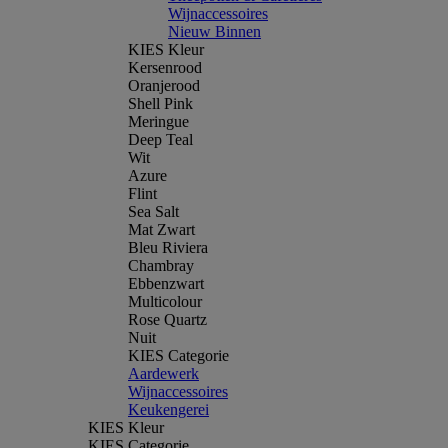
Wijnaccessoires
Nieuw Binnen
KIES Kleur
Kersenrood
Oranjerood
Shell Pink
Meringue
Deep Teal
Wit
Azure
Flint
Sea Salt
Mat Zwart
Bleu Riviera
Chambray
Ebbenzwart
Multicolour
Rose Quartz
Nuit
KIES Categorie
Aardewerk
Wijnaccessoires
Keukengerei
KIES Kleur
KIES Categorie