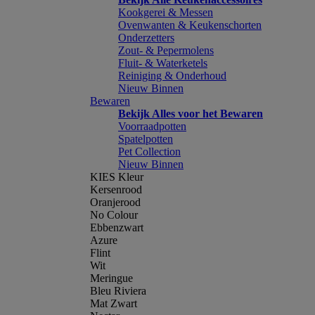
Kookgerei & Messen
Ovenwanten & Keukenschorten
Onderzetters
Zout- & Pepermolens
Fluit- & Waterketels
Reiniging & Onderhoud
Nieuw Binnen
Bewaren
Bekijk Alles voor het Bewaren
Voorraadpotten
Spatelpotten
Pet Collection
Nieuw Binnen
KIES Kleur
Kersenrood
Oranjerood
No Colour
Ebbenzwart
Azure
Flint
Wit
Meringue
Bleu Riviera
Mat Zwart