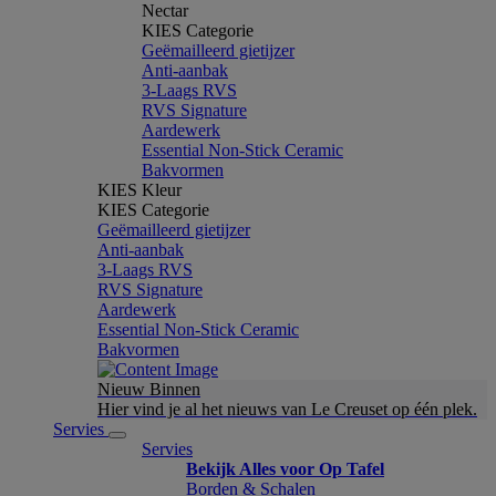
Nectar
KIES Categorie
Geëmailleerd gietijzer
Anti-aanbak
3-Laags RVS
RVS Signature
Aardewerk
Essential Non-Stick Ceramic
Bakvormen
KIES Kleur
KIES Categorie
Geëmailleerd gietijzer
Anti-aanbak
3-Laags RVS
RVS Signature
Aardewerk
Essential Non-Stick Ceramic
Bakvormen
Nieuw Binnen
Hier vind je al het nieuws van Le Creuset op één plek.
Servies
Servies
Bekijk Alles voor Op Tafel
Borden & Schalen