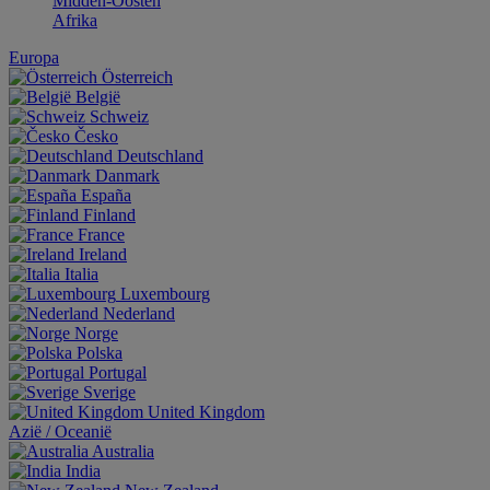
Midden-Oosten
Afrika
Europa
Österreich
België
Schweiz
Česko
Deutschland
Danmark
España
Finland
France
Ireland
Italia
Luxembourg
Nederland
Norge
Polska
Portugal
Sverige
United Kingdom
Aziё / Oceaniё
Australia
India