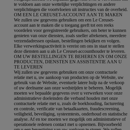
te voldoen aan onze wettelijke verplichtingen en andere
verplichtingen die voortvloeien uit instructies van de overheid.
OM EEN LE CREUSET-ACCOUNT AAN TE MAKEN
We zullen uw gegevens gebruiken om een Le Creuset-
account aan te maken die u toegang geeft tot een reeks
voordelen voor geregistreerde gebruikers, om beter te kunnen
genieten van onze diensten, zoals sneller afrekenen, meerdere
verzendadressen opslaan, bestellingen bekijken en volgen.
Elke verwerkingsactiviteit is vereist om ons in staat te stellen
deze diensten aan u als Le Creuset-accounthouder te leveren.
OM UW BESTELLINGEN TE BEHEREN EN OM ONZE
PRODUCTEN, DIENSTEN EN ASSISTENTIE AAN U
TE LEVEREN
Wij zullen uw gegevens gebruiken om onze contractuele
relatie met u, uw aankoop van producten op de Website, uw
gebruik van de Website, eventuele latere hulp na de verkoop
of uw deelname aan onze wedstrijden te beheren. Mogelijk
moeten we bepaalde gegevens over u verwerken voor onze
administratieve doeleinden die verband houden met onze
contractuele relatie met u, zoals de boekhouding, facturering
en controle, verificatie van betaalkaarten, fraudescreening,
veiligheid, beveiliging, systeemtests, onderhoud en statistische
analyse. Af en toe moeten we mogelijk om administratieve of
operationele redenen contact met u opnemen. Bijvoorbeeld
om u een bevestiging van uw aankoop te sturen. We zullen