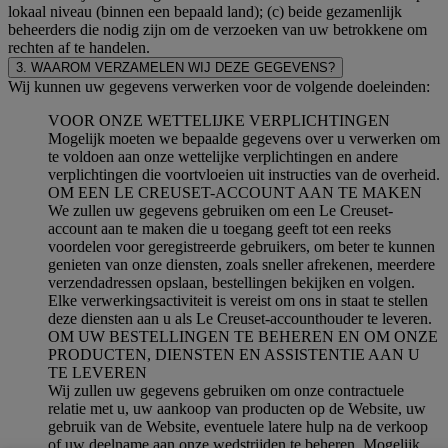
lokaal niveau (binnen een bepaald land); (c) beide gezamenlijk
beheerders die nodig zijn om de verzoeken van uw betrokkene om
rechten af te handelen.
3. WAAROM VERZAMELEN WIJ DEZE GEGEVENS?
Wij kunnen uw gegevens verwerken voor de volgende doeleinden:
VOOR ONZE WETTELIJKE VERPLICHTINGEN
Mogelijk moeten we bepaalde gegevens over u verwerken om
te voldoen aan onze wettelijke verplichtingen en andere
verplichtingen die voortvloeien uit instructies van de overheid.
OM EEN LE CREUSET-ACCOUNT AAN TE MAKEN
We zullen uw gegevens gebruiken om een Le Creuset-
account aan te maken die u toegang geeft tot een reeks
voordelen voor geregistreerde gebruikers, om beter te kunnen
genieten van onze diensten, zoals sneller afrekenen, meerdere
verzendadressen opslaan, bestellingen bekijken en volgen.
Elke verwerkingsactiviteit is vereist om ons in staat te stellen
deze diensten aan u als Le Creuset-accounthouder te leveren.
OM UW BESTELLINGEN TE BEHEREN EN OM ONZE
PRODUCTEN, DIENSTEN EN ASSISTENTIE AAN U
TE LEVEREN
Wij zullen uw gegevens gebruiken om onze contractuele
relatie met u, uw aankoop van producten op de Website, uw
gebruik van de Website, eventuele latere hulp na de verkoop
of uw deelname aan onze wedstrijden te beheren. Mogelijk