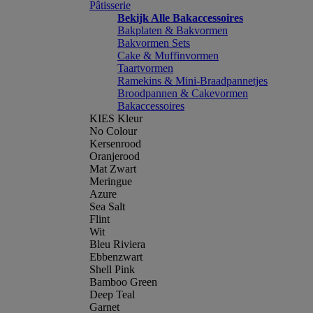
Pâtisserie
Bekijk Alle Bakaccessoires
Bakplaten & Bakvormen
Bakvormen Sets
Cake & Muffinvormen
Taartvormen
Ramekins & Mini-Braadpannetjes
Broodpannen & Cakevormen
Bakaccessoires
KIES Kleur
No Colour
Kersenrood
Oranjerood
Mat Zwart
Meringue
Azure
Sea Salt
Flint
Wit
Bleu Riviera
Ebbenzwart
Shell Pink
Bamboo Green
Deep Teal
Garnet