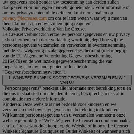
uw gegevens nooit zonder uw toestemming aan derden zullen
doorgeven voor hun eigen marketingdoeleinden. Voor informatie of
om uw privacyrechten uit te oefenen, kunt u ons mailen op
privacy@lecreuset.com
om ons te laten weten waar wij u mee van
dienst kunnen zijn en wij zullen tijdig reageren.
Volledige Privacyverklaring Van Le Creuset
Le Creuset verbindt zich ertoe uw persoonsgegevens en uw privacy
te beschermen en in deze verklaring wordt uitgelegd hoe wij uw
persoonsgegevens verzamelen en verwerken in overeenstemming
met de EU-wetgeving inzake gegevensbescherming (met inbegrip
van de EU Algemene Verordening Gegevensbescherming
2016/679) en de wet inzake gegevensbescherming die van
toepassing is in uw land, gebied of locatie (de
"Gegevensbeschermingswetten").
1. WANNEER EN WELK SOORT GEGEVENS VERZAMELEN WIJ
VAN U?
“Persoonsgegevens” betekent alle informatie met betrekking tot u en
die ons in staat stelt om u te identificeren, hetzij rechtstreeks of in
combinatie met andere informatie.
Kinderen: Deze website is niet bedoeld voor kinderen en we
verzamelen niet bewust gegevens met betrekking tot kinderen.
Wij kunnen persoonsgegevens van u verzamelen wanneer u onze
website gebruikt (de "Website"), een Le Creuset-account aanmaakt,
een Le Creuset-product koopt op de Website of in onze Le Creuset
Winkels (Signature Boutiques en Outlet Winkels) of wanneer u zich