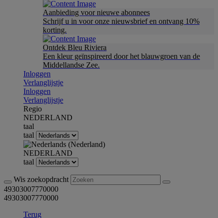
Aanbieding voor nieuwe abonnees
Schrijf u in voor onze nieuwsbrief en ontvang 10%
korting.
Ontdek Bleu Riviera
Een kleur geïnspireerd door het blauwgroen van de
Middellandse Zee.
Inloggen
Verlanglijstje
Inloggen
Verlanglijstje
Regio
NEDERLAND
taal
taal
NEDERLAND
taal
Wis zoekopdracht
49303007770000
49303007770000
Terug