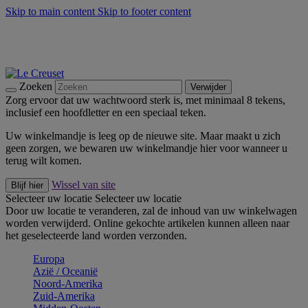
Skip to main content
Skip to footer content
Zomerse buitenmomenten met de BBQ Outdoor Collectie &
Thyme -
Shop Nu
De essentials van Le Creuset -
Ontdek Nu
Nieuwsbrieven: Registreer en bespaar 10%! -
Schrijf je nu in
Zoeken
Verwijder
Zorg ervoor dat uw wachtwoord sterk is, met minimaal 8 tekens,
inclusief een hoofdletter en een speciaal teken.
Uw winkelmandje is leeg op de nieuwe site. Maar maakt u zich
geen zorgen, we bewaren uw winkelmandje hier voor wanneer u
terug wilt komen.
Wissel van site
Blijf hier
Selecteer uw locatie
Selecteer uw locatie
Door uw locatie te veranderen, zal de inhoud van uw winkelwagen
worden verwijderd. Online gekochte artikelen kunnen alleen naar
het geselecteerde land worden verzonden.
Europa
Aziё / Oceaniё
Noord-Amerika
Zuid-Amerika