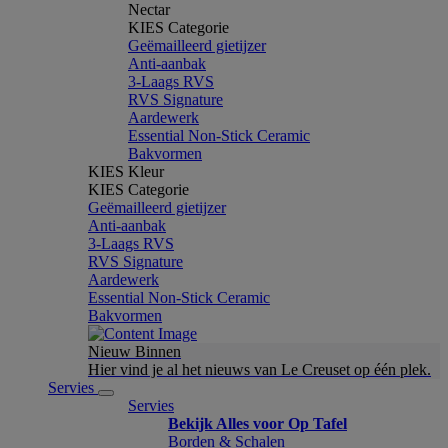
Nectar
KIES Categorie
Geëmailleerd gietijzer
Anti-aanbak
3-Laags RVS
RVS Signature
Aardewerk
Essential Non-Stick Ceramic
Bakvormen
KIES Kleur
KIES Categorie
Geëmailleerd gietijzer
Anti-aanbak
3-Laags RVS
RVS Signature
Aardewerk
Essential Non-Stick Ceramic
Bakvormen
Nieuw Binnen
Hier vind je al het nieuws van Le Creuset op één plek.
Servies
Servies
Bekijk Alles voor Op Tafel
Borden & Schalen