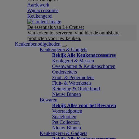
Aardewerk
Wijnaccessoires
Keukengerei
De essentials van Le Creuset
Van koken tot serveren: vind hier de onmisbare
producten voor uw keuken.
Keukenbenodigdheden
Keukengerei & Gadgets
Bekijk Alle Keukenaccessoires
Kookgerei & Messen
Ovenwanten & Keukenschorten
Onderzetters
Zout- & Pepermolens
Fluit- & Waterketels
Reiniging & Onderhoud
Nieuw Binnen
Bewaren
Bekijk Alles voor het Bewaren
Voorraadpotten
Spatelpotten
Pet Collection
Nieuw Binnen
Keukengerei & Gadgets
Bekijk Alle Keukenaccessoires