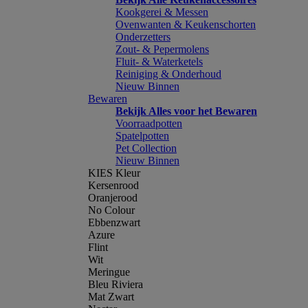
Kookgerei & Messen
Ovenwanten & Keukenschorten
Onderzetters
Zout- & Pepermolens
Fluit- & Waterketels
Reiniging & Onderhoud
Nieuw Binnen
Bewaren
Bekijk Alles voor het Bewaren
Voorraadpotten
Spatelpotten
Pet Collection
Nieuw Binnen
KIES Kleur
Kersenrood
Oranjerood
No Colour
Ebbenzwart
Azure
Flint
Wit
Meringue
Bleu Riviera
Mat Zwart