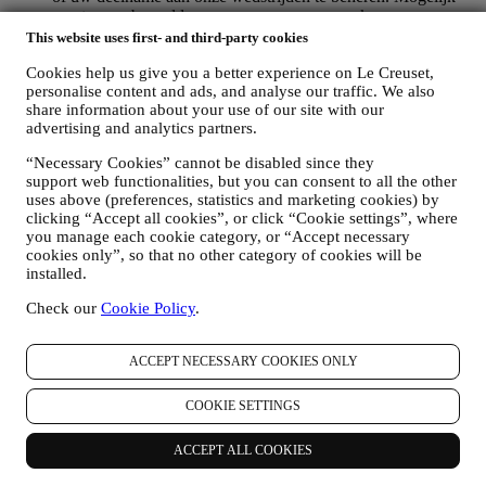
moeten we bepaalde gegevens over u verwerken voor onze
administratieve doeleinden die verband houden met onze
This website uses first- and third-party cookies
contractuele relatie met u, zoals de boekhouding, facturering
Cookies help us give you a better experience on Le Creuset,
en controle, verificatie van betaalkaarten, fraudescreening,
personalise content and ads, and analyse our traffic. We also
veiligheid, beveiliging, systeemtests, onderhoud en statistische
share information about your use of our site with our
analyse. Af en toe moeten we mogelijk om administratieve of
advertising and analytics partners.
operationele redenen contact met u opnemen. Bijvoorbeeld
om u een bevestiging van uw aankoop te sturen. We zullen
“Necessary Cookies” cannot be disabled since they
uw persoonsgegevens ook gebruiken om uw verzoeken te
support web functionalities, but you can consent to all the other
beantwoorden die via onze Websiteformulieren of andere
uses above (preferences, statistics and marketing cookies) by
kanalen worden verzonden. Deze verwerkingsactiviteit is
clicking “Accept all cookies”, or click “Cookie settings”, where
vereist om ons in staat te stellen onze diensten aan u te
you manage each cookie category, or “Accept necessary
leveren. Wij kunnen uw gegevens verwerken op basis van
cookies only”, so that no other category of cookies will be
ons legitiem belang (naar behoren rekening houdend met uw
installed.
rechten en vrijheden) om u opvolg-e-mails te sturen in het
Check our
Cookie Policy
.
geval u artikelen aan onze online winkelwagen hebt
toegevoegd zonder de aankoop af te ronden. Als u de
aankoop niet binnen een bepaalde periode afrondt, worden er
ACCEPT NECESSARY COOKIES ONLY
geen verdere opvolgingsberichten verzonden.
OM U TE INFORMEREN OVER NIEUWS OF
AANBIEDINGEN VAN LE CREUSET-PRODUCTEN
COOKIE SETTINGS
Als u ermee hebt ingestemd dat wij dit doen (bijvoorbeeld
door u aan te melden voor onze nieuwsbrief wanneer u een
ACCEPT ALL COOKIES
account aanmaakt op de Website), dan zullen wij u
gepersonaliseerde marketingcommunicatie en nieuws sturen