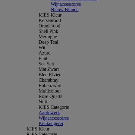
Wijnaccessoires
Nieuw Binnen
KIES Kleur
Kersenrood
Oranjerood
Shell Pink
Meringue
Deep Teal
Wit
Azure
Flint
Sea Salt
Mat Zwart
Bleu Riviera
Chambray
Ebbenzwart
Multicolour
Rose Quartz
Nuit
KIES Categorie
Aardewerk
Wijnaccessoires
Keukengerei
KIES Kleur
KIES Categorie