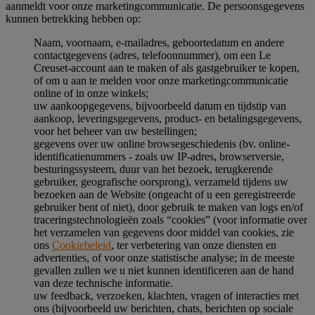
aanmeldt voor onze marketingcommunicatie. De persoonsgegevens
kunnen betrekking hebben op:
Naam, voornaam, e-mailadres, geboortedatum en andere
contactgegevens (adres, telefoonnummer), om een Le
Creuset-account aan te maken of als gastgebruiker te kopen,
of om u aan te melden voor onze marketingcommunicatie
online of in onze winkels;
uw aankoopgegevens, bijvoorbeeld datum en tijdstip van
aankoop, leveringsgegevens, product- en betalingsgegevens,
voor het beheer van uw bestellingen;
gegevens over uw online browsegeschiedenis (bv. online-
identificatienummers - zoals uw IP-adres, browserversie,
besturingssysteem, duur van het bezoek, terugkerende
gebruiker, geografische oorsprong), verzameld tijdens uw
bezoeken aan de Website (ongeacht of u een geregistreerde
gebruiker bent of niet), door gebruik te maken van logs en/of
traceringstechnologieën zoals “cookies” (voor informatie over
het verzamelen van gegevens door middel van cookies, zie
ons
Cookiebeleid
, ter verbetering van onze diensten en
advertenties, of voor onze statistische analyse; in de meeste
gevallen zullen we u niet kunnen identificeren aan de hand
van deze technische informatie.
uw feedback, verzoeken, klachten, vragen of interacties met
ons (bijvoorbeeld uw berichten, chats, berichten op sociale