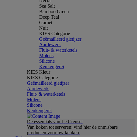
Nectar
Sea Salt
Bamboo Green
Deep Teal
Garnet
Nuit
KIES Categorie
Geëmailleerd gietijzer
Aardewerk
Fluit- & waterketels
Molens
Silicone
Keukengerei
KIES Kleur
KIES Categorie
Geëmailleerd gietijzer
Aardewerk
Fluit- & waterketels
Molens
Silicone
Keukengerei
De essentials van Le Creuset
Van koken tot serveren: vind hier de onmisbare
producten voor uw keuken.