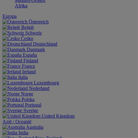
Midden-Oosten
Afrika
Europa
Österreich
België
Schweiz
Česko
Deutschland
Danmark
España
Finland
France
Ireland
Italia
Luxembourg
Nederland
Norge
Polska
Portugal
Sverige
United Kingdom
Aziё / Oceaniё
Australia
India