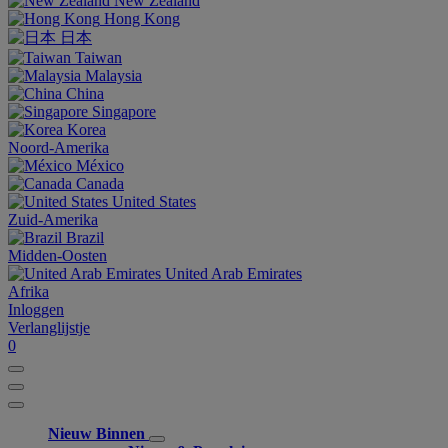
New Zealand
Hong Kong
日本
Taiwan
Malaysia
China
Singapore
Korea
Noord-Amerika
México
Canada
United States
Zuid-Amerika
Brazil
Midden-Oosten
United Arab Emirates
Afrika
Inloggen
Verlanglijstje
0
Nieuw Binnen