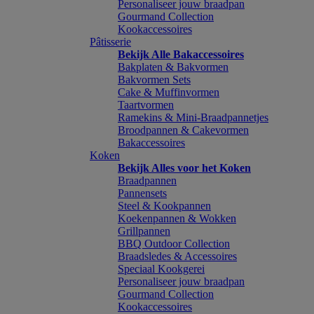
Personaliseer jouw braadpan
Gourmand Collection
Kookaccessoires
Pâtisserie
Bekijk Alle Bakaccessoires
Bakplaten & Bakvormen
Bakvormen Sets
Cake & Muffinvormen
Taartvormen
Ramekins & Mini-Braadpannetjes
Broodpannen & Cakevormen
Bakaccessoires
Koken
Bekijk Alles voor het Koken
Braadpannen
Pannensets
Steel & Kookpannen
Koekenpannen & Wokken
Grillpannen
BBQ Outdoor Collection
Braadsledes & Accessoires
Speciaal Kookgerei
Personaliseer jouw braadpan
Gourmand Collection
Kookaccessoires