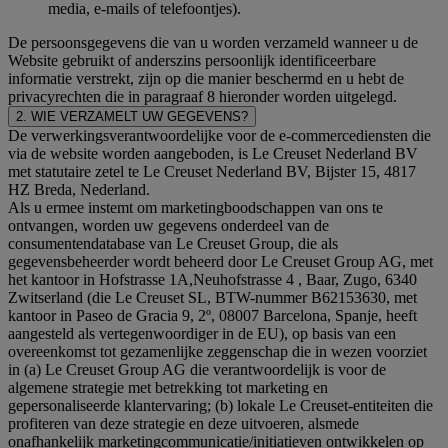
media, e-mails of telefoontjes).
De persoonsgegevens die van u worden verzameld wanneer u de
Website gebruikt of anderszins persoonlijk identificeerbare
informatie verstrekt, zijn op die manier beschermd en u hebt de
privacyrechten die in paragraaf 8 hieronder worden uitgelegd.
2. WIE VERZAMELT UW GEGEVENS?
De verwerkingsverantwoordelijke voor de e-commercediensten die
via de website worden aangeboden, is Le Creuset Nederland BV
met statutaire zetel te Le Creuset Nederland BV, Bijster 15, 4817
HZ Breda, Nederland.
Als u ermee instemt om marketingboodschappen van ons te
ontvangen, worden uw gegevens onderdeel van de
consumentendatabase van Le Creuset Group, die als
gegevensbeheerder wordt beheerd door Le Creuset Group AG, met
het kantoor in Hofstrasse 1A,Neuhofstrasse 4 , Baar, Zugo, 6340
Zwitserland (die Le Creuset SL, BTW-nummer B62153630, met
kantoor in Paseo de Gracia 9, 2º, 08007 Barcelona, Spanje, heeft
aangesteld als vertegenwoordiger in de EU), op basis van een
overeenkomst tot gezamenlijke zeggenschap die in wezen voorziet
in (a) Le Creuset Group AG die verantwoordelijk is voor de
algemene strategie met betrekking tot marketing en
gepersonaliseerde klantervaring; (b) lokale Le Creuset-entiteiten die
profiteren van deze strategie en deze uitvoeren, alsmede
onafhankelijk marketingcommunicatie/initiatieven ontwikkelen op