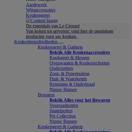
Aardewerk
Wijnaccessoires
Keukengerei
De essentials van Le Creuset
Van koken tot serveren: vind hier de onmisbare
producten voor uw keuken.
Keukenbenodigdheden
Keukengerei & Gadgets
Bekijk Alle Keukenaccessoires
Kookgerei & Messen
Ovenwanten & Keukenschorten
Onderzetters
Zout- & Pepermolens
Fluit- & Waterketels
Reiniging & Onderhoud
Nieuw Binnen
Bewaren
Bekijk Alles voor het Bewaren
Voorraadpotten
Spatelpotten
Pet Collection
Nieuw Binnen
Keukengerei & Gadgets
Bekijk Alle Keukenaccessoires