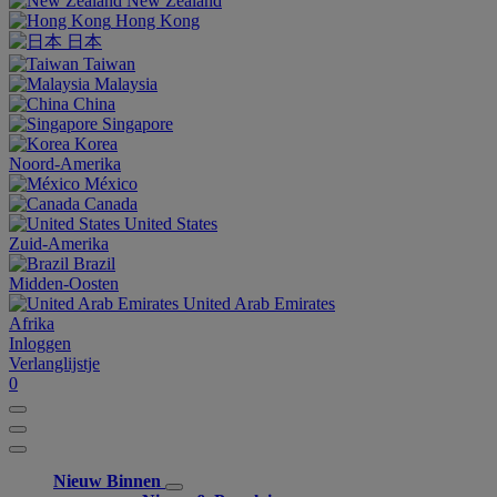
New Zealand
Hong Kong
日本
Taiwan
Malaysia
China
Singapore
Korea
Noord-Amerika
México
Canada
United States
Zuid-Amerika
Brazil
Midden-Oosten
United Arab Emirates
Afrika
Inloggen
Verlanglijstje
0
Nieuw Binnen