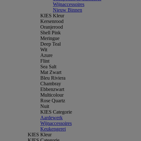
Wijnaccessoires
Nieuw Binnen
KIES Kleur
Kersenrood
Oranjerood
Shell Pink
Meringue
Deep Teal
Wit
Azure
Flint
Sea Salt
Mat Zwart
Bleu Riviera
Chambray
Ebbenzwart
Multicolour
Rose Quartz
Nuit
KIES Categorie
Aardewerk
Wijnaccessoires
Keukengerei
KIES Kleur
KIES Categorie