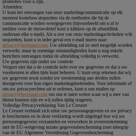
promoties voor u zijn.
Afmelden:
U kunt het ontvangen van onze marketingcommunicatie op elk
moment kosteloos stopzetten via de methoden die bij de
communicatie worden weergegeven (bijvoorbeeld om u af te
melden voor de nieuwsbrief kunt u klikken op de afmeldlink
onderaan elke e-mail). Als u een van onze marketingactiviteiten wilt
stopzetten, kunt u in ieder geval een e-mail sturen naar:
privacy@lecreuset.com
. Uw afmelding zal zo snel mogelijk worden
verwerkt, maar in sommige omstandigheden kunt u nog enkele
berichten ontvangen totdat de afmelding volledig is verwerkt.
Uw gegevens zijn onder uw controle
Vergeet niet dat u de controle hebt over uw gegevens en dat u uw
voorkeuren te allen tijde kunt beheren. U kunt erop rekenen dat wij
uw gegevens nooit zonder uw toestemming aan derden zullen
doorgeven voor hun eigen marketingdoeleinden. Voor informatie of
om uw privacyrechten uit te oefenen, kunt u ons mailen op
privacy@lecreuset.com
om ons te laten weten waar wij u mee van
dienst kunnen zijn en wij zullen tijdig reageren.
Volledige Privacyverklaring Van Le Creuset
Le Creuset verbindt zich ertoe uw persoonsgegevens en uw privacy
te beschermen en in deze verklaring wordt uitgelegd hoe wij uw
persoonsgegevens verzamelen en verwerken in overeenstemming
met de EU-wetgeving inzake gegevensbescherming (met inbegrip
van de EU Algemene Verordening Gegevensbescherming