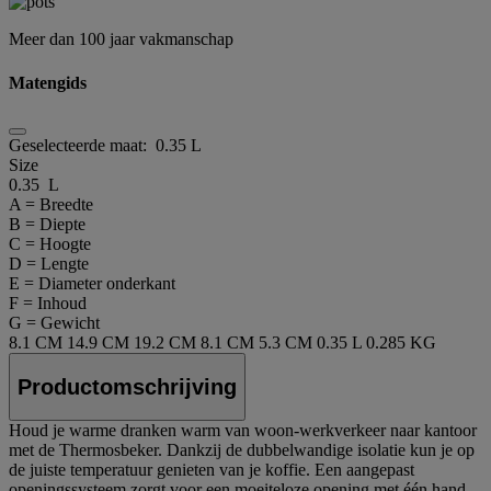
Meer dan 100 jaar vakmanschap
Matengids
Geselecteerde maat:
0.35 L
Size
0.35 L
A = Breedte
B = Diepte
C = Hoogte
D = Lengte
E = Diameter onderkant
F = Inhoud
G = Gewicht
8.1 CM
14.9 CM
19.2 CM
8.1 CM
5.3 CM
0.35 L
0.285 KG
Productomschrijving
Houd je warme dranken warm van woon-werkverkeer naar kantoor
met de Thermosbeker. Dankzij de dubbelwandige isolatie kun je op
de juiste temperatuur genieten van je koffie. Een aangepast
openingssysteem zorgt voor een moeiteloze opening met één hand