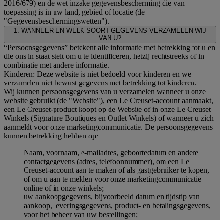
2016/679) en de wet inzake gegevensbescherming die van
toepassing is in uw land, gebied of locatie (de
"Gegevensbeschermingswetten").
1. WANNEER EN WELK SOORT GEGEVENS VERZAMELEN WIJ
VAN U?
“Persoonsgegevens” betekent alle informatie met betrekking tot u en
die ons in staat stelt om u te identificeren, hetzij rechtstreeks of in
combinatie met andere informatie.
Kinderen: Deze website is niet bedoeld voor kinderen en we
verzamelen niet bewust gegevens met betrekking tot kinderen.
Wij kunnen persoonsgegevens van u verzamelen wanneer u onze
website gebruikt (de "Website"), een Le Creuset-account aanmaakt,
een Le Creuset-product koopt op de Website of in onze Le Creuset
Winkels (Signature Boutiques en Outlet Winkels) of wanneer u zich
aanmeldt voor onze marketingcommunicatie. De persoonsgegevens
kunnen betrekking hebben op:
Naam, voornaam, e-mailadres, geboortedatum en andere
contactgegevens (adres, telefoonnummer), om een Le
Creuset-account aan te maken of als gastgebruiker te kopen,
of om u aan te melden voor onze marketingcommunicatie
online of in onze winkels;
uw aankoopgegevens, bijvoorbeeld datum en tijdstip van
aankoop, leveringsgegevens, product- en betalingsgegevens,
voor het beheer van uw bestellingen;