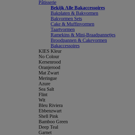
Pâtisserie
Bekijk Alle Bakaccessoires
Bakplaten & Bakvormen
Bakvormen Sets
Cake & Muffinvormen
Taartvormen
Ramekins & Mini-Braadpannetjes
Broodpannen & Cakevormen
Bakaccessoires
KIES Kleur
No Colour
Kersenrood
Oranjerood
Mat Zwart
Meringue
Azure
Sea Salt
Flint
Wit
Bleu Riviera
Ebbenzwart
Shell Pink
Bamboo Green
Deep Teal
Garnet