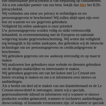
Het onderstaande privacybeleid is van toepassing op consumenten.
Als u een zakelijke partner van ons bent, bekijk dan
hier
het B2B-
privacybeleid.
Wij verbinden ons ertoe uw privacy te eerbiedigen en uw
persoonsgegevens te beschermen! Wij zullen altijd open zijn over
hoe en waarom we uw gegevens gebruiken.
Veiligheid bij online aankopen is onze prioriteit
Uw persoonsgegevens worden veilig en strikt vertrouwelijk
behandeld, in overeenstemming met de Europese en nationale
wetgeving inzake gegevensbescherming. Wij weten dat veiligheid
erg belangrijk is bij online aankopen, dus gebruiken wij de nieuwste
technologie om uw persoonsgegevens en creditcardgegevens te
beschermen.
Wij gebruiken gegevens om uw aankoop eenvoudig en op maat te
maken
Wij analyseren hoe gebruikers onze website en diensten gebruiken
om de dingen makkelijker en interessanter te maken.
Wij gebruiken gegevens om van het koken met Le Creuset een
betere ervaring te maken en om u te informeren over nieuws en
aanbiedingen.
Als u beslist om deel uit te maken van ons klantenbestand en de Le
Creuset-nieuwsbrief te ontvangen, sturen wij u speciale,
gepersonaliseerde inhoud en informeren wij u wanneer er nieuwe
producten worden gelanceerd, wanneer er exclusieve aanbiedingen,
showcooking- of komende evenementen zijn, of wanneer er speciale