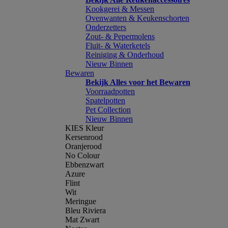
Kookgerei & Messen
Ovenwanten & Keukenschorten
Onderzetters
Zout- & Pepermolens
Fluit- & Waterketels
Reiniging & Onderhoud
Nieuw Binnen
Bewaren
Bekijk Alles voor het Bewaren
Voorraadpotten
Spatelpotten
Pet Collection
Nieuw Binnen
KIES Kleur
Kersenrood
Oranjerood
No Colour
Ebbenzwart
Azure
Flint
Wit
Meringue
Bleu Riviera
Mat Zwart