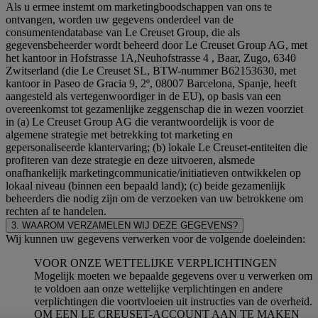
Als u ermee instemt om marketingboodschappen van ons te
ontvangen, worden uw gegevens onderdeel van de
consumentendatabase van Le Creuset Group, die als
gegevensbeheerder wordt beheerd door Le Creuset Group AG, met
het kantoor in Hofstrasse 1A,Neuhofstrasse 4 , Baar, Zugo, 6340
Zwitserland (die Le Creuset SL, BTW-nummer B62153630, met
kantoor in Paseo de Gracia 9, 2º, 08007 Barcelona, Spanje, heeft
aangesteld als vertegenwoordiger in de EU), op basis van een
overeenkomst tot gezamenlijke zeggenschap die in wezen voorziet
in (a) Le Creuset Group AG die verantwoordelijk is voor de
algemene strategie met betrekking tot marketing en
gepersonaliseerde klantervaring; (b) lokale Le Creuset-entiteiten die
profiteren van deze strategie en deze uitvoeren, alsmede
onafhankelijk marketingcommunicatie/initiatieven ontwikkelen op
lokaal niveau (binnen een bepaald land); (c) beide gezamenlijk
beheerders die nodig zijn om de verzoeken van uw betrokkene om
rechten af te handelen.
3. WAAROM VERZAMELEN WIJ DEZE GEGEVENS?
Wij kunnen uw gegevens verwerken voor de volgende doeleinden:
VOOR ONZE WETTELIJKE VERPLICHTINGEN
Mogelijk moeten we bepaalde gegevens over u verwerken om
te voldoen aan onze wettelijke verplichtingen en andere
verplichtingen die voortvloeien uit instructies van de overheid.
OM EEN LE CREUSET-ACCOUNT AAN TE MAKEN