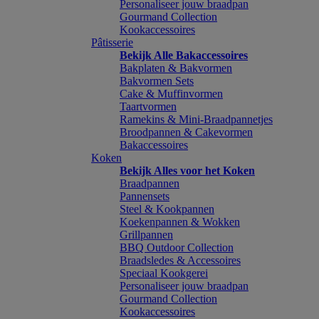
Personaliseer jouw braadpan
Gourmand Collection
Kookaccessoires
Pâtisserie
Bekijk Alle Bakaccessoires
Bakplaten & Bakvormen
Bakvormen Sets
Cake & Muffinvormen
Taartvormen
Ramekins & Mini-Braadpannetjes
Broodpannen & Cakevormen
Bakaccessoires
Koken
Bekijk Alles voor het Koken
Braadpannen
Pannensets
Steel & Kookpannen
Koekenpannen & Wokken
Grillpannen
BBQ Outdoor Collection
Braadsledes & Accessoires
Speciaal Kookgerei
Personaliseer jouw braadpan
Gourmand Collection
Kookaccessoires