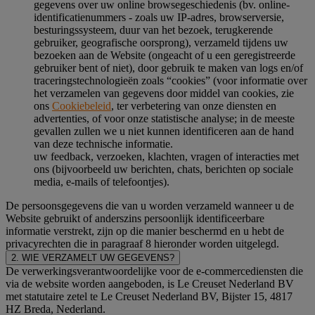
gegevens over uw online browsegeschiedenis (bv. online-
identificatienummers - zoals uw IP-adres, browserversie,
besturingssysteem, duur van het bezoek, terugkerende
gebruiker, geografische oorsprong), verzameld tijdens uw
bezoeken aan de Website (ongeacht of u een geregistreerde
gebruiker bent of niet), door gebruik te maken van logs en/of
traceringstechnologieën zoals “cookies” (voor informatie over
het verzamelen van gegevens door middel van cookies, zie
ons
Cookiebeleid
, ter verbetering van onze diensten en
advertenties, of voor onze statistische analyse; in de meeste
gevallen zullen we u niet kunnen identificeren aan de hand
van deze technische informatie.
uw feedback, verzoeken, klachten, vragen of interacties met
ons (bijvoorbeeld uw berichten, chats, berichten op sociale
media, e-mails of telefoontjes).
De persoonsgegevens die van u worden verzameld wanneer u de
Website gebruikt of anderszins persoonlijk identificeerbare
informatie verstrekt, zijn op die manier beschermd en u hebt de
privacyrechten die in paragraaf 8 hieronder worden uitgelegd.
2. WIE VERZAMELT UW GEGEVENS?
De verwerkingsverantwoordelijke voor de e-commercediensten die
via de website worden aangeboden, is Le Creuset Nederland BV
met statutaire zetel te Le Creuset Nederland BV, Bijster 15, 4817
HZ Breda, Nederland.