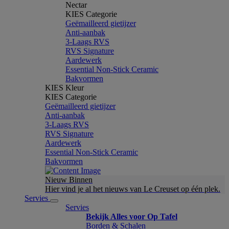
Nectar
KIES Categorie
Geëmailleerd gietijzer
Anti-aanbak
3-Laags RVS
RVS Signature
Aardewerk
Essential Non-Stick Ceramic
Bakvormen
KIES Kleur
KIES Categorie
Geëmailleerd gietijzer
Anti-aanbak
3-Laags RVS
RVS Signature
Aardewerk
Essential Non-Stick Ceramic
Bakvormen
Nieuw Binnen
Hier vind je al het nieuws van Le Creuset op één plek.
Servies
Servies
Bekijk Alles voor Op Tafel
Borden & Schalen