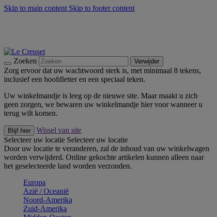
Skip to main content
Skip to footer content
Zomerse buitenmomenten met de BBQ Outdoor Collectie &
Thyme -
Shop Nu
De essentials van Le Creuset -
Ontdek Nu
Nieuwsbrieven: Registreer en bespaar 10%! -
Schrijf je nu in
Zoeken
Verwijder
Zorg ervoor dat uw wachtwoord sterk is, met minimaal 8 tekens,
inclusief een hoofdletter en een speciaal teken.
Uw winkelmandje is leeg op de nieuwe site. Maar maakt u zich
geen zorgen, we bewaren uw winkelmandje hier voor wanneer u
terug wilt komen.
Wissel van site
Blijf hier
Selecteer uw locatie
Selecteer uw locatie
Door uw locatie te veranderen, zal de inhoud van uw winkelwagen
worden verwijderd. Online gekochte artikelen kunnen alleen naar
het geselecteerde land worden verzonden.
Europa
Aziё / Oceaniё
Noord-Amerika
Zuid-Amerika