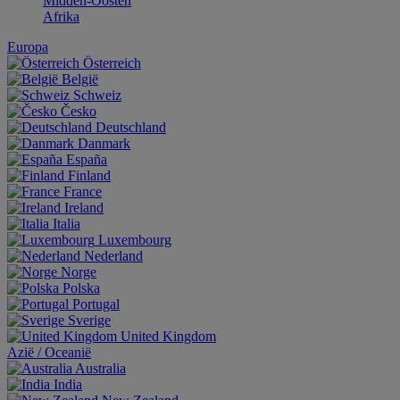
Midden-Oosten
Afrika
Europa
Österreich
België
Schweiz
Česko
Deutschland
Danmark
España
Finland
France
Ireland
Italia
Luxembourg
Nederland
Norge
Polska
Portugal
Sverige
United Kingdom
Aziё / Oceaniё
Australia
India