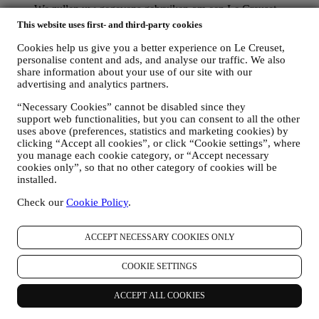
We zullen uw gegevens gebruiken om een Le Creuset-
account aan te maken die u toegang geeft tot een reeks
This website uses first- and third-party cookies
voordelen voor geregistreerde gebruikers, om beter te kunnen
genieten van onze diensten, zoals sneller afrekenen, meerdere
Cookies help us give you a better experience on Le Creuset,
verzendadressen opslaan, bestellingen bekijken en volgen.
personalise content and ads, and analyse our traffic. We also
share information about your use of our site with our
Elke verwerkingsactiviteit is vereist om ons in staat te stellen
advertising and analytics partners.
deze diensten aan u als Le Creuset-accounthouder te leveren.
OM UW BESTELLINGEN TE BEHEREN EN OM ONZE
“Necessary Cookies” cannot be disabled since they
PRODUCTEN, DIENSTEN EN ASSISTENTIE AAN U
support web functionalities, but you can consent to all the other
TE LEVEREN
uses above (preferences, statistics and marketing cookies) by
Wij zullen uw gegevens gebruiken om onze contractuele
clicking “Accept all cookies”, or click “Cookie settings”, where
relatie met u, uw aankoop van producten op de Website, uw
you manage each cookie category, or “Accept necessary
gebruik van de Website, eventuele latere hulp na de verkoop
cookies only”, so that no other category of cookies will be
of uw deelname aan onze wedstrijden te beheren. Mogelijk
installed.
moeten we bepaalde gegevens over u verwerken voor onze
administratieve doeleinden die verband houden met onze
Check our
Cookie Policy
.
contractuele relatie met u, zoals de boekhouding, facturering
en controle, verificatie van betaalkaarten, fraudescreening,
ACCEPT NECESSARY COOKIES ONLY
veiligheid, beveiliging, systeemtests, onderhoud en statistische
analyse. Af en toe moeten we mogelijk om administratieve of
operationele redenen contact met u opnemen. Bijvoorbeeld
COOKIE SETTINGS
om u een bevestiging van uw aankoop te sturen. We zullen
uw persoonsgegevens ook gebruiken om uw verzoeken te
ACCEPT ALL COOKIES
beantwoorden die via onze Websiteformulieren of andere
kanalen worden verzonden. Deze verwerkingsactiviteit is