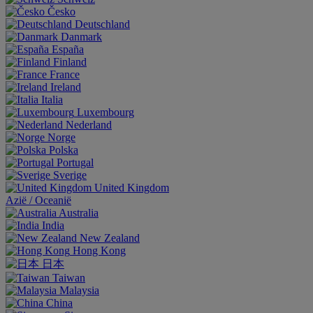
Česko
Deutschland
Danmark
España
Finland
France
Ireland
Italia
Luxembourg
Nederland
Norge
Polska
Portugal
Sverige
United Kingdom
Aziё / Oceaniё
Australia
India
New Zealand
Hong Kong
日本
Taiwan
Malaysia
China