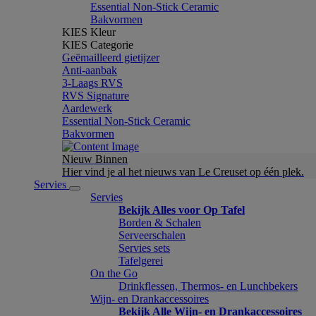
Essential Non-Stick Ceramic
Bakvormen
KIES Kleur
KIES Categorie
Geëmailleerd gietijzer
Anti-aanbak
3-Laags RVS
RVS Signature
Aardewerk
Essential Non-Stick Ceramic
Bakvormen
Nieuw Binnen
Hier vind je al het nieuws van Le Creuset op één plek.
Servies
Servies
Bekijk Alles voor Op Tafel
Borden & Schalen
Serveerschalen
Servies sets
Tafelgerei
On the Go
Drinkflessen, Thermos- en Lunchbekers
Wijn- en Drankaccessoires
Bekijk Alle Wijn- en Drankaccessoires