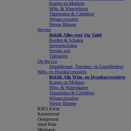
Kopjes en Mokken
Wijn- & Waterglazen
Theepotten & Cafetières
Wijnaccessoires
Nieuw Binnen
Servies
Bekijk Alles voor Op Tafel
Borden & Schalen
Serveerschalen
Servies sets
Tafelgerei
On the Go
Drinkflessen, Thermos- en Lunchbekers
Wijn- en Drankaccessoires
Bekijk Alle Wijn- en Drankaccessoires
Kopjes en Mokken
Wijn- & Waterglazen
Theepotten & Cafetières
Wijnaccessoires
Nieuw Binnen
KIES Kleur
Kersenrood
Oranjerood
Shell Pink
Meringue