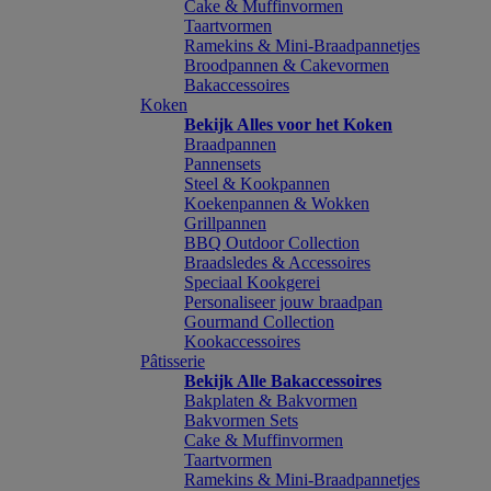
Cake & Muffinvormen
Taartvormen
Ramekins & Mini-Braadpannetjes
Broodpannen & Cakevormen
Bakaccessoires
Koken
Bekijk Alles voor het Koken
Braadpannen
Pannensets
Steel & Kookpannen
Koekenpannen & Wokken
Grillpannen
BBQ Outdoor Collection
Braadsledes & Accessoires
Speciaal Kookgerei
Personaliseer jouw braadpan
Gourmand Collection
Kookaccessoires
Pâtisserie
Bekijk Alle Bakaccessoires
Bakplaten & Bakvormen
Bakvormen Sets
Cake & Muffinvormen
Taartvormen
Ramekins & Mini-Braadpannetjes