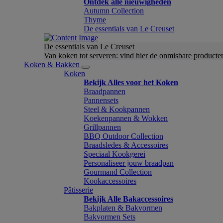
Ontdek alle nieuwigheden
Autumn Collection
Thyme
De essentials van Le Creuset
De essentials van Le Creuset
Van koken tot serveren: vind hier de onmisbare product
Koken & Bakken
Koken
Bekijk Alles voor het Koken
Braadpannen
Pannensets
Steel & Kookpannen
Koekenpannen & Wokken
Grillpannen
BBQ Outdoor Collection
Braadsledes & Accessoires
Speciaal Kookgerei
Personaliseer jouw braadpan
Gourmand Collection
Kookaccessoires
Pâtisserie
Bekijk Alle Bakaccessoires
Bakplaten & Bakvormen
Bakvormen Sets