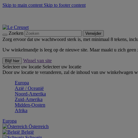
Skip to main content
Skip to footer content
Zomerse buitenmomenten met de BBQ Outdoor Collectie & Thy
De essentials van Le Creuset -
Ontdek Nu
Nieuwsbrieven: Registreer en bespaar 10%! -
Schrijf je nu in
Zoeken
Verwijder
Zorg ervoor dat uw wachtwoord sterk is, met minimaal 8 tekens, inclus
Uw winkelmandje is leeg op de nieuwe site. Maar maakt u zich geen
Wissel van site
Blijf hier
Selecteer uw locatie
Selecteer uw locatie
Door uw locatie te veranderen, zal de inhoud van uw winkelwagen wo
Europa
Aziё / Oceaniё
Noord-Amerika
Zuid-Amerika
Midden-Oosten
Afrika
Europa
Österreich
België
Schweiz