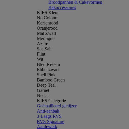
Broodpannen & Cakevormen
Bakaccessoires
KIES Kleur
No Colour
Kersenrood
Oranjerood
Mat Zwart
Meringue
Azure
Sea Salt
Flint
Wit
Bleu Riviera
Ebbenzwart
Shell Pink
Bamboo Green
Deep Teal
Garnet
Nectar
KIES Categorie
Geëmailleerd gietijzer
Anti-aanbak
3-Laags RVS
RVS Signature
Aardewerk