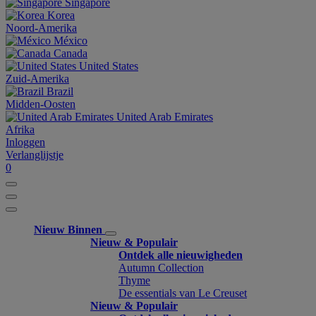
Singapore
Korea
Noord-Amerika
México
Canada
United States
Zuid-Amerika
Brazil
Midden-Oosten
United Arab Emirates
Afrika
Inloggen
Verlanglijstje
0
Nieuw Binnen
Nieuw & Populair
Ontdek alle nieuwigheden
Autumn Collection
Thyme
De essentials van Le Creuset
Nieuw & Populair