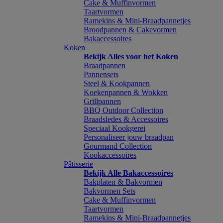
Cake & Muffinvormen
Taartvormen
Ramekins & Mini-Braadpannetjes
Broodpannen & Cakevormen
Bakaccessoires
Koken
Bekijk Alles voor het Koken
Braadpannen
Pannensets
Steel & Kookpannen
Koekenpannen & Wokken
Grillpannen
BBQ Outdoor Collection
Braadsledes & Accessoires
Speciaal Kookgerei
Personaliseer jouw braadpan
Gourmand Collection
Kookaccessoires
Pâtisserie
Bekijk Alle Bakaccessoires
Bakplaten & Bakvormen
Bakvormen Sets
Cake & Muffinvormen
Taartvormen
Ramekins & Mini-Braadpannetjes