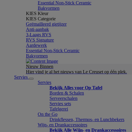
Essential Non-Stick Ceramic
Bakvormen
KIES Kleur
KIES Categorie
Geëmailleerd gietijzer
Anti-aanbak
3-Laags RVS
RVS Signature
Aardewerk
Essential Non-Stick Ceramic
Bakvormen
Nieuw Binnen
Hier vind je al het nieuws van Le Creuset op één plek.
Servies
Servies
Bekijk Alles voor Op Tafel
Borden & Schalen
Serveerschalen
Servies sets
Tafelgerei
On the Go
Drinkflessen, Thermos- en Lunchbekers
Wijn- en Drankaccessoires
Bekijk Alle Wijn- en Drankaccessoires