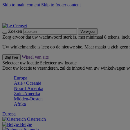
Skip to main content
Skip to footer content
Zomerse buitenmomenten met de BBQ Outdoor Collectie & Thy
De essentials van Le Creuset -
Ontdek Nu
Nieuwsbrieven: Registreer en bespaar 10%! -
Schrijf je nu in
Zoeken
Verwijder
Zorg ervoor dat uw wachtwoord sterk is, met minimaal 8 tekens, inclus
Uw winkelmandje is leeg op de nieuwe site. Maar maakt u zich geen
Wissel van site
Blijf hier
Selecteer uw locatie
Selecteer uw locatie
Door uw locatie te veranderen, zal de inhoud van uw winkelwagen wo
Europa
Aziё / Oceaniё
Noord-Amerika
Zuid-Amerika
Midden-Oosten
Afrika
Europa
Österreich
België
Schweiz