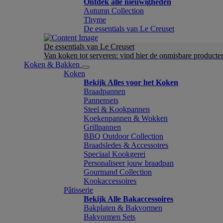
Ontdek alle nieuwigheden
Autumn Collection
Thyme
De essentials van Le Creuset
De essentials van Le Creuset
Van koken tot serveren: vind hier de onmisbare product
Koken & Bakken
Koken
Bekijk Alles voor het Koken
Braadpannen
Pannensets
Steel & Kookpannen
Koekenpannen & Wokken
Grillpannen
BBQ Outdoor Collection
Braadsledes & Accessoires
Speciaal Kookgerei
Personaliseer jouw braadpan
Gourmand Collection
Kookaccessoires
Pâtisserie
Bekijk Alle Bakaccessoires
Bakplaten & Bakvormen
Bakvormen Sets