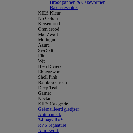
Broodpannen & Cakevormen
Bakaccessoires
KIES Kleur
No Colour
Kersenrood
Oranjerood
Mat Zwart
Meringue
Azure
Sea Salt
Flint
Wit
Bleu Riviera
Ebbenzwart
Shell Pink
Bamboo Green
Deep Teal
Garnet
Nectar
KIES Categorie
Geëmailleerd gietijzer
Anti-aanbak
3-Laags RVS
RVS Signature
Aardewerk