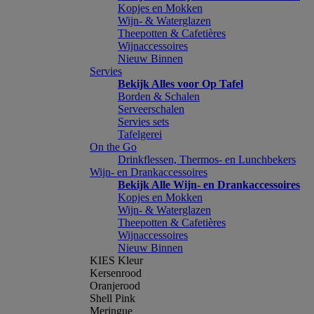
Kopjes en Mokken
Wijn- & Waterglazen
Theepotten & Cafetières
Wijnaccessoires
Nieuw Binnen
Servies
Bekijk Alles voor Op Tafel
Borden & Schalen
Serveerschalen
Servies sets
Tafelgerei
On the Go
Drinkflessen, Thermos- en Lunchbekers
Wijn- en Drankaccessoires
Bekijk Alle Wijn- en Drankaccessoires
Kopjes en Mokken
Wijn- & Waterglazen
Theepotten & Cafetières
Wijnaccessoires
Nieuw Binnen
KIES Kleur
Kersenrood
Oranjerood
Shell Pink
Meringue