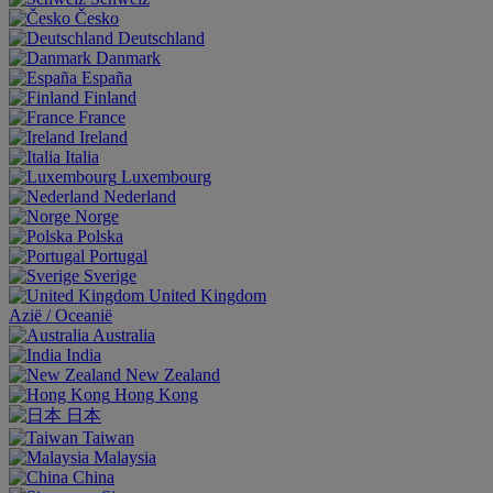
Česko
Deutschland
Danmark
España
Finland
France
Ireland
Italia
Luxembourg
Nederland
Norge
Polska
Portugal
Sverige
United Kingdom
Aziё / Oceaniё
Australia
India
New Zealand
Hong Kong
日本
Taiwan
Malaysia
China