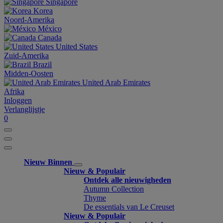
Singapore
Korea
Noord-Amerika
México
Canada
United States
Zuid-Amerika
Brazil
Midden-Oosten
United Arab Emirates
Afrika
Inloggen
Verlanglijstje
0
Nieuw Binnen
Nieuw & Populair
Ontdek alle nieuwigheden
Autumn Collection
Thyme
De essentials van Le Creuset
Nieuw & Populair