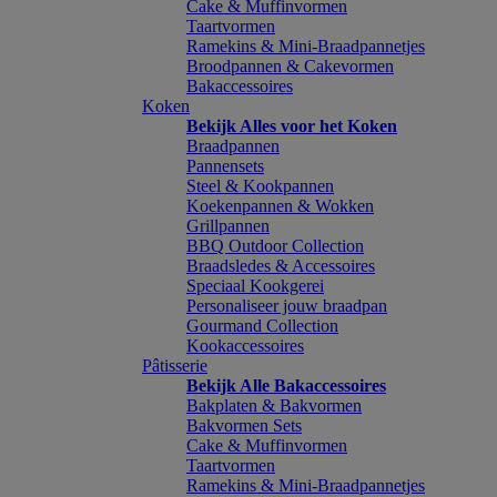
Cake & Muffinvormen
Taartvormen
Ramekins & Mini-Braadpannetjes
Broodpannen & Cakevormen
Bakaccessoires
Koken
Bekijk Alles voor het Koken
Braadpannen
Pannensets
Steel & Kookpannen
Koekenpannen & Wokken
Grillpannen
BBQ Outdoor Collection
Braadsledes & Accessoires
Speciaal Kookgerei
Personaliseer jouw braadpan
Gourmand Collection
Kookaccessoires
Pâtisserie
Bekijk Alle Bakaccessoires
Bakplaten & Bakvormen
Bakvormen Sets
Cake & Muffinvormen
Taartvormen
Ramekins & Mini-Braadpannetjes