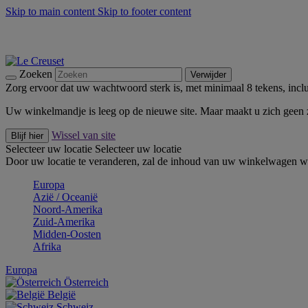
Skip to main content
Skip to footer content
Zomerse buitenmomenten met de BBQ Outdoor Collectie & Thy
De essentials van Le Creuset -
Ontdek Nu
Nieuwsbrieven: Registreer en bespaar 10%! -
Schrijf je nu in
Zoeken
Verwijder
Zorg ervoor dat uw wachtwoord sterk is, met minimaal 8 tekens, inclus
Uw winkelmandje is leeg op de nieuwe site. Maar maakt u zich geen
Wissel van site
Blijf hier
Selecteer uw locatie
Selecteer uw locatie
Door uw locatie te veranderen, zal de inhoud van uw winkelwagen wo
Europa
Aziё / Oceaniё
Noord-Amerika
Zuid-Amerika
Midden-Oosten
Afrika
Europa
Österreich
België
Schweiz