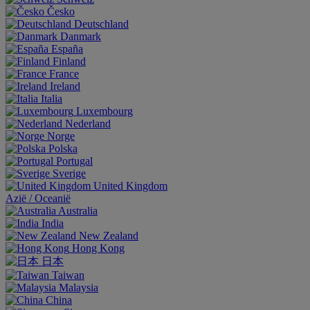
Česko
Deutschland
Danmark
España
Finland
France
Ireland
Italia
Luxembourg
Nederland
Norge
Polska
Portugal
Sverige
United Kingdom
Aziё / Oceaniё
Australia
India
New Zealand
Hong Kong
日本
Taiwan
Malaysia
China