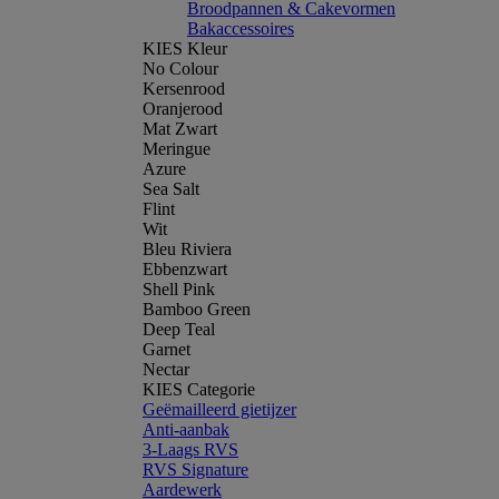
Broodpannen & Cakevormen
Bakaccessoires
KIES Kleur
No Colour
Kersenrood
Oranjerood
Mat Zwart
Meringue
Azure
Sea Salt
Flint
Wit
Bleu Riviera
Ebbenzwart
Shell Pink
Bamboo Green
Deep Teal
Garnet
Nectar
KIES Categorie
Geëmailleerd gietijzer
Anti-aanbak
3-Laags RVS
RVS Signature
Aardewerk