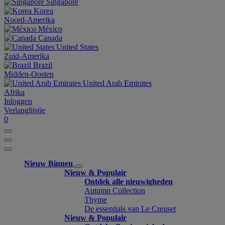
Singapore
Korea
Noord-Amerika
México
Canada
United States
Zuid-Amerika
Brazil
Midden-Oosten
United Arab Emirates
Afrika
Inloggen
Verlanglijstje
0
Nieuw Binnen
Nieuw & Populair
Ontdek alle nieuwigheden
Autumn Collection
Thyme
De essentials van Le Creuset
Nieuw & Populair