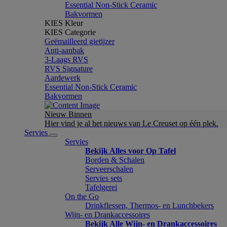
Essential Non-Stick Ceramic
Bakvormen
KIES Kleur
KIES Categorie
Geëmailleerd gietijzer
Anti-aanbak
3-Laags RVS
RVS Signature
Aardewerk
Essential Non-Stick Ceramic
Bakvormen
Nieuw Binnen
Hier vind je al het nieuws van Le Creuset op één plek.
Servies
Servies
Bekijk Alles voor Op Tafel
Borden & Schalen
Serveerschalen
Servies sets
Tafelgerei
On the Go
Drinkflessen, Thermos- en Lunchbekers
Wijn- en Drankaccessoires
Bekijk Alle Wijn- en Drankaccessoires