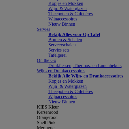
Kopjes en Mokken
Wijn- & Waterglazen
Theepotten & Cafetières
Wijnaccessoires
Nieuw Binnen
Servies
Bekijk Alles voor Op Tafel
Borden & Schalen
Serveerschalen
Servies sets
Tafelgerei
On the Go
Drinkflessen, Thermos- en Lunchbekers
Wijn- en Drankaccessoires
Bekijk Alle Wijn- en Drankaccessoires
Kopjes en Mokken
Wijn- & Waterglazen
Theepotten & Cafetières
Wijnaccessoires
Nieuw Binnen
KIES Kleur
Kersenrood
Oranjerood
Shell Pink
Meringue