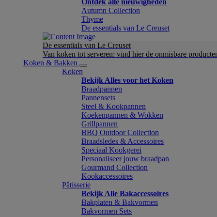
Ontdek alle nieuwigheden
Autumn Collection
Thyme
De essentials van Le Creuset
De essentials van Le Creuset
Van koken tot serveren: vind hier de onmisbare product
Koken & Bakken
Koken
Bekijk Alles voor het Koken
Braadpannen
Pannensets
Steel & Kookpannen
Koekenpannen & Wokken
Grillpannen
BBQ Outdoor Collection
Braadsledes & Accessoires
Speciaal Kookgerei
Personaliseer jouw braadpan
Gourmand Collection
Kookaccessoires
Pâtisserie
Bekijk Alle Bakaccessoires
Bakplaten & Bakvormen
Bakvormen Sets