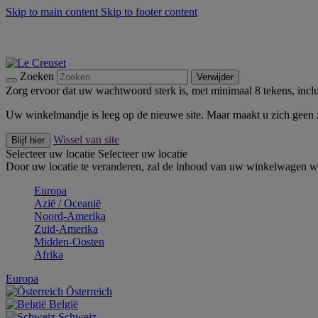
Skip to main content
Skip to footer content
Zomerse buitenmomenten met de BBQ Outdoor Collectie & Thy
De essentials van Le Creuset -
Ontdek Nu
Nieuwsbrieven: Registreer en bespaar 10%! -
Schrijf je nu in
Zoeken
Verwijder
Zorg ervoor dat uw wachtwoord sterk is, met minimaal 8 tekens, inclus
Uw winkelmandje is leeg op de nieuwe site. Maar maakt u zich geen
Wissel van site
Blijf hier
Selecteer uw locatie
Selecteer uw locatie
Door uw locatie te veranderen, zal de inhoud van uw winkelwagen wo
Europa
Aziё / Oceaniё
Noord-Amerika
Zuid-Amerika
Midden-Oosten
Afrika
Europa
Österreich
België
Schweiz