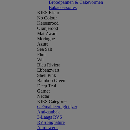
Broodpannen & Cakevormen
Bakaccessoires
KIES Kleur
No Colour
Kersenrood
Oranjerood
Mat Zwart
Meringue
Azure
Sea Salt
Flint
Wit
Bleu Riviera
Ebbenzwart
Shell Pink
Bamboo Green
Deep Teal
Garnet
Nectar
KIES Categorie
Geëmailleerd gietijzer
Anti-aanbak
3-Laags RVS
RVS Signature
Aardewerk