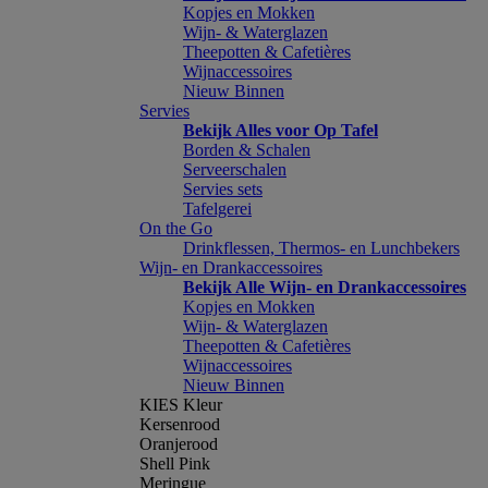
Kopjes en Mokken
Wijn- & Waterglazen
Theepotten & Cafetières
Wijnaccessoires
Nieuw Binnen
Servies
Bekijk Alles voor Op Tafel
Borden & Schalen
Serveerschalen
Servies sets
Tafelgerei
On the Go
Drinkflessen, Thermos- en Lunchbekers
Wijn- en Drankaccessoires
Bekijk Alle Wijn- en Drankaccessoires
Kopjes en Mokken
Wijn- & Waterglazen
Theepotten & Cafetières
Wijnaccessoires
Nieuw Binnen
KIES Kleur
Kersenrood
Oranjerood
Shell Pink
Meringue