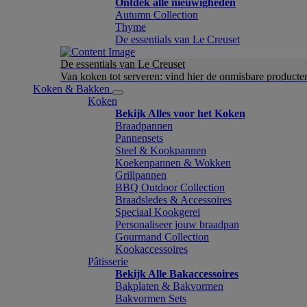
Ontdek alle nieuwigheden
Autumn Collection
Thyme
De essentials van Le Creuset
De essentials van Le Creuset
Van koken tot serveren: vind hier de onmisbare product
Koken & Bakken
Koken
Bekijk Alles voor het Koken
Braadpannen
Pannensets
Steel & Kookpannen
Koekenpannen & Wokken
Grillpannen
BBQ Outdoor Collection
Braadsledes & Accessoires
Speciaal Kookgerei
Personaliseer jouw braadpan
Gourmand Collection
Kookaccessoires
Pâtisserie
Bekijk Alle Bakaccessoires
Bakplaten & Bakvormen
Bakvormen Sets