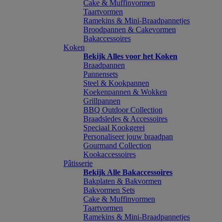
Cake & Muffinvormen
Taartvormen
Ramekins & Mini-Braadpannetjes
Broodpannen & Cakevormen
Bakaccessoires
Koken
Bekijk Alles voor het Koken
Braadpannen
Pannensets
Steel & Kookpannen
Koekenpannen & Wokken
Grillpannen
BBQ Outdoor Collection
Braadsledes & Accessoires
Speciaal Kookgerei
Personaliseer jouw braadpan
Gourmand Collection
Kookaccessoires
Pâtisserie
Bekijk Alle Bakaccessoires
Bakplaten & Bakvormen
Bakvormen Sets
Cake & Muffinvormen
Taartvormen
Ramekins & Mini-Braadpannetjes