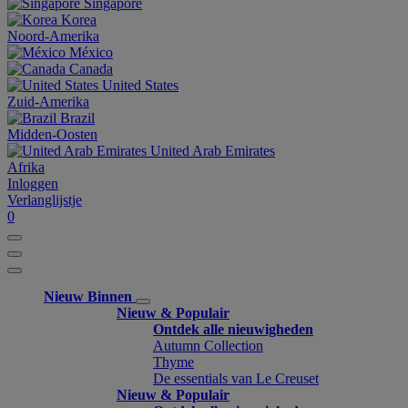
Singapore
Korea
Noord-Amerika
México
Canada
United States
Zuid-Amerika
Brazil
Midden-Oosten
United Arab Emirates
Afrika
Inloggen
Verlanglijstje
0
Nieuw Binnen
Nieuw & Populair
Ontdek alle nieuwigheden
Autumn Collection
Thyme
De essentials van Le Creuset
Nieuw & Populair