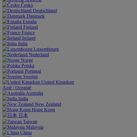
Česko
Deutschland
Danmark
España
Finland
France
Ireland
Italia
Luxembourg
Nederland
Norge
Polska
Portugal
Sverige
United Kingdom
Aziё / Oceaniё
Australia
India
New Zealand
Hong Kong
日本
Taiwan
Malaysia
China