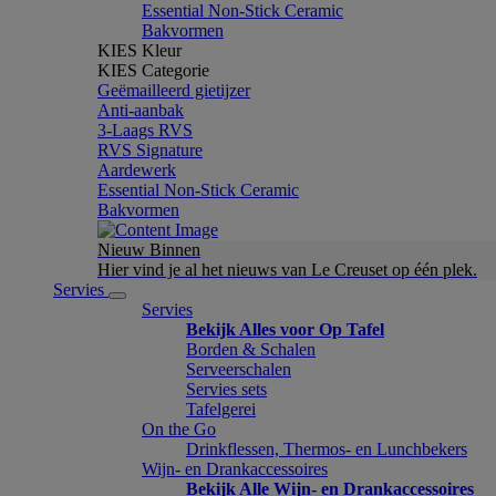
Essential Non-Stick Ceramic
Bakvormen
KIES Kleur
KIES Categorie
Geëmailleerd gietijzer
Anti-aanbak
3-Laags RVS
RVS Signature
Aardewerk
Essential Non-Stick Ceramic
Bakvormen
Nieuw Binnen
Hier vind je al het nieuws van Le Creuset op één plek.
Servies
Servies
Bekijk Alles voor Op Tafel
Borden & Schalen
Serveerschalen
Servies sets
Tafelgerei
On the Go
Drinkflessen, Thermos- en Lunchbekers
Wijn- en Drankaccessoires
Bekijk Alle Wijn- en Drankaccessoires