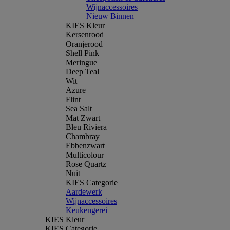
Wijnaccessoires
Nieuw Binnen
KIES Kleur
Kersenrood
Oranjerood
Shell Pink
Meringue
Deep Teal
Wit
Azure
Flint
Sea Salt
Mat Zwart
Bleu Riviera
Chambray
Ebbenzwart
Multicolour
Rose Quartz
Nuit
KIES Categorie
Aardewerk
Wijnaccessoires
Keukengerei
KIES Kleur
KIES Categorie