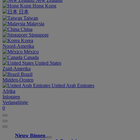
New Zealand
Hong Kong
日本
Taiwan
Malaysia
China
Singapore
Korea
Noord-Amerika
México
Canada
United States
Zuid-Amerika
Brazil
Midden-Oosten
United Arab Emirates
Afrika
Inloggen
Verlanglijstje
0
Nieuw Binnen