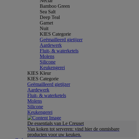
Nectar
Bamboo Green
Sea Salt
Deep Teal
Garnet
Nuit
KIES Categorie
Geëmailleerd gietijzer
Aardewerk
Fluit- & waterketels
Molens
Silicone
Keukengerei
KIES Kleur
KIES Categorie
Geëmailleerd gietijzer
Aardewerk
Fluit- & waterketels
Molens
Silicone
Keukengerei
De essentials van Le Creuset
Van koken tot serveren: vind hier de onmisbare
producten voor uw keuken.