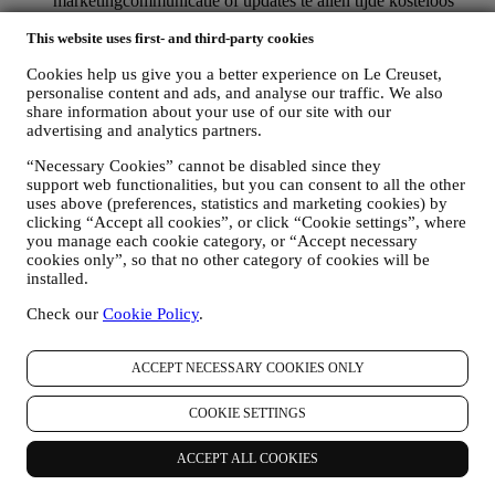
marketingcommunicatie of updates te allen tijde kosteloos
stopzetten via de methoden die bij de communicatie worden
This website uses first- and third-party cookies
weergegeven (om u bijvoorbeeld af te melden voor de
nieuwsbrief kunt u klikken op de afmeldlink onderaan elke e-
Cookies help us give you a better experience on Le Creuset,
mail). Als u een Le Creuset account hebt, kunt u eenvoudig
personalise content and ads, and analyse our traffic. We also
uw marketingvoorkeuren beheren. Als u onze
share information about your use of our site with our
marketingactiviteiten wilt stopzetten, kunt u in ieder geval een
advertising and analytics partners.
e-mail sturen naar
privacy@lecreuset.com
. Wij zullen uw
afmelding zo spoedig mogelijk verwerken, maar in sommige
“Necessary Cookies” cannot be disabled since they
gevallen kunt u nog enkele berichten ontvangen totdat de
support web functionalities, but you can consent to all the other
afmelding volledig is verwerkt.
uses above (preferences, statistics and marketing cookies) by
Weet dat wij uw contactgegevens en andere
clicking “Accept all cookies”, or click “Cookie settings”, where
persoonsgegevens niet doorgeven of verkopen aan andere
you manage each cookie category, or “Accept necessary
bedrijven voor hun marketingdoeleinden.
cookies only”, so that no other category of cookies will be
RE-TARGETING / OM ONZE AANBIEDINGEN AAN
installed.
TE PASSEN EN DE KLANTERVARING TE
Check our
Cookie Policy
.
VERBETEREN
Wij willen uw gegevens gebruiken om onze diensten en
aanbiedingen af te stemmen op uw behoeften en voorkeuren
ACCEPT NECESSARY COOKIES ONLY
om u een gepersonaliseerde Le Creuset-klantervaring te
bieden. Wij doen dit door uw gewoontes of interesses te
COOKIE SETTINGS
analyseren, bijvoorbeeld met betrekking tot de meest bekeken
producten, uw interactie met ons op sociale media, welke
pagina's van onze Website u bezoekt, welke inhoud van onze
ACCEPT ALL COOKIES
aanbiedingen u leest. Wij doen dit voornamelijk door middel