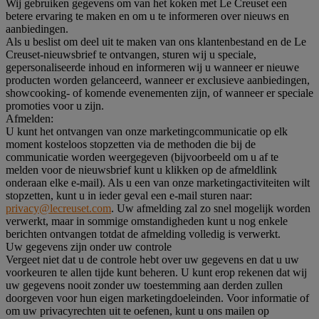
Wij gebruiken gegevens om van het koken met Le Creuset een
betere ervaring te maken en om u te informeren over nieuws en
aanbiedingen.
Als u beslist om deel uit te maken van ons klantenbestand en de Le
Creuset-nieuwsbrief te ontvangen, sturen wij u speciale,
gepersonaliseerde inhoud en informeren wij u wanneer er nieuwe
producten worden gelanceerd, wanneer er exclusieve aanbiedingen,
showcooking- of komende evenementen zijn, of wanneer er speciale
promoties voor u zijn.
Afmelden:
U kunt het ontvangen van onze marketingcommunicatie op elk
moment kosteloos stopzetten via de methoden die bij de
communicatie worden weergegeven (bijvoorbeeld om u af te
melden voor de nieuwsbrief kunt u klikken op de afmeldlink
onderaan elke e-mail). Als u een van onze marketingactiviteiten wilt
stopzetten, kunt u in ieder geval een e-mail sturen naar:
privacy@lecreuset.com
. Uw afmelding zal zo snel mogelijk worden
verwerkt, maar in sommige omstandigheden kunt u nog enkele
berichten ontvangen totdat de afmelding volledig is verwerkt.
Uw gegevens zijn onder uw controle
Vergeet niet dat u de controle hebt over uw gegevens en dat u uw
voorkeuren te allen tijde kunt beheren. U kunt erop rekenen dat wij
uw gegevens nooit zonder uw toestemming aan derden zullen
doorgeven voor hun eigen marketingdoeleinden. Voor informatie of
om uw privacyrechten uit te oefenen, kunt u ons mailen op