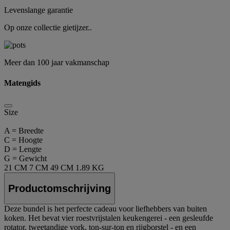
Levenslange garantie
Op onze collectie gietijzer..
Meer dan 100 jaar vakmanschap
Matengids
Size
A = Breedte
C = Hoogte
D = Lengte
G = Gewicht
21 CM
7 CM
49 CM
1.89 KG
Productomschrijving
Deze bundel is het perfecte cadeau voor liefhebbers van buiten
koken. Het bevat vier roestvrijstalen keukengerei - een gesleufde
rotator, tweetandige vork, ton-sur-ton en rijgborstel - en een