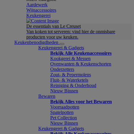
Aardewerk
Wijnaccessoires
Keukengerei
De essentials van Le Creuset
Van koken tot serveren: vind hier de onmisbare
producten voor uw keuken.
Keukenbenodigdheden
Keukengerei & Gadgets
Bekijk Alle Keukenaccessoires
Kookgerei & Messen
Ovenwanten & Keukenschorten
Onderzetters
Zout- & Pepermolens
Fluit- & Waterketels
Reiniging & Onderhoud
Nieuw Binnen
Bewaren
Bekijk Alles voor het Bewaren
Voorraadpotten
Spatelpotten
Pet Collection
Nieuw Binnen
Keukengerei & Gadgets
Bekijk Alle Keukenaccessoires