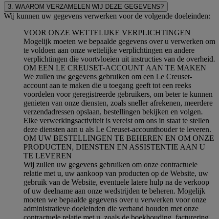
3. WAAROM VERZAMELEN WIJ DEZE GEGEVENS?
Wij kunnen uw gegevens verwerken voor de volgende doeleinden:
VOOR ONZE WETTELIJKE VERPLICHTINGEN
Mogelijk moeten we bepaalde gegevens over u verwerken om
te voldoen aan onze wettelijke verplichtingen en andere
verplichtingen die voortvloeien uit instructies van de overheid.
OM EEN LE CREUSET-ACCOUNT AAN TE MAKEN
We zullen uw gegevens gebruiken om een Le Creuset-
account aan te maken die u toegang geeft tot een reeks
voordelen voor geregistreerde gebruikers, om beter te kunnen
genieten van onze diensten, zoals sneller afrekenen, meerdere
verzendadressen opslaan, bestellingen bekijken en volgen.
Elke verwerkingsactiviteit is vereist om ons in staat te stellen
deze diensten aan u als Le Creuset-accounthouder te leveren.
OM UW BESTELLINGEN TE BEHEREN EN OM ONZE
PRODUCTEN, DIENSTEN EN ASSISTENTIE AAN U
TE LEVEREN
Wij zullen uw gegevens gebruiken om onze contractuele
relatie met u, uw aankoop van producten op de Website, uw
gebruik van de Website, eventuele latere hulp na de verkoop
of uw deelname aan onze wedstrijden te beheren. Mogelijk
moeten we bepaalde gegevens over u verwerken voor onze
administratieve doeleinden die verband houden met onze
contractuele relatie met u, zoals de boekhouding, facturering