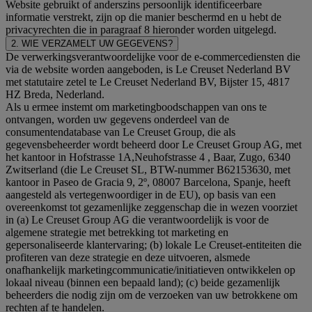
Website gebruikt of anderszins persoonlijk identificeerbare
informatie verstrekt, zijn op die manier beschermd en u hebt de
privacyrechten die in paragraaf 8 hieronder worden uitgelegd.
2. WIE VERZAMELT UW GEGEVENS?
De verwerkingsverantwoordelijke voor de e-commercediensten die
via de website worden aangeboden, is Le Creuset Nederland BV
met statutaire zetel te Le Creuset Nederland BV, Bijster 15, 4817
HZ Breda, Nederland.
Als u ermee instemt om marketingboodschappen van ons te
ontvangen, worden uw gegevens onderdeel van de
consumentendatabase van Le Creuset Group, die als
gegevensbeheerder wordt beheerd door Le Creuset Group AG, met
het kantoor in Hofstrasse 1A,Neuhofstrasse 4 , Baar, Zugo, 6340
Zwitserland (die Le Creuset SL, BTW-nummer B62153630, met
kantoor in Paseo de Gracia 9, 2º, 08007 Barcelona, Spanje, heeft
aangesteld als vertegenwoordiger in de EU), op basis van een
overeenkomst tot gezamenlijke zeggenschap die in wezen voorziet
in (a) Le Creuset Group AG die verantwoordelijk is voor de
algemene strategie met betrekking tot marketing en
gepersonaliseerde klantervaring; (b) lokale Le Creuset-entiteiten die
profiteren van deze strategie en deze uitvoeren, alsmede
onafhankelijk marketingcommunicatie/initiatieven ontwikkelen op
lokaal niveau (binnen een bepaald land); (c) beide gezamenlijk
beheerders die nodig zijn om de verzoeken van uw betrokkene om
rechten af te handelen.