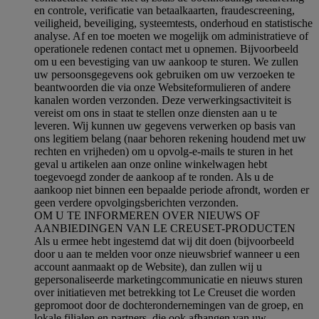
en controle, verificatie van betaalkaarten, fraudescreening,
veiligheid, beveiliging, systeemtests, onderhoud en statistische
analyse. Af en toe moeten we mogelijk om administratieve of
operationele redenen contact met u opnemen. Bijvoorbeeld
om u een bevestiging van uw aankoop te sturen. We zullen
uw persoonsgegevens ook gebruiken om uw verzoeken te
beantwoorden die via onze Websiteformulieren of andere
kanalen worden verzonden. Deze verwerkingsactiviteit is
vereist om ons in staat te stellen onze diensten aan u te
leveren. Wij kunnen uw gegevens verwerken op basis van
ons legitiem belang (naar behoren rekening houdend met uw
rechten en vrijheden) om u opvolg-e-mails te sturen in het
geval u artikelen aan onze online winkelwagen hebt
toegevoegd zonder de aankoop af te ronden. Als u de
aankoop niet binnen een bepaalde periode afrondt, worden er
geen verdere opvolgingsberichten verzonden.
OM U TE INFORMEREN OVER NIEUWS OF
AANBIEDINGEN VAN LE CREUSET-PRODUCTEN
Als u ermee hebt ingestemd dat wij dit doen (bijvoorbeeld
door u aan te melden voor onze nieuwsbrief wanneer u een
account aanmaakt op de Website), dan zullen wij u
gepersonaliseerde marketingcommunicatie en nieuws sturen
over initiatieven met betrekking tot Le Creuset die worden
gepromoot door de dochterondernemingen van de groep, en
lokale filialen en partners, die ook afhangen van uw