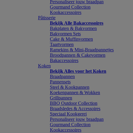
Personaliseer jouw braadpan
Gourmand Collection
Kookaccessoires
Pâtisserie
Bekijk Alle Bakaccessoires
Bakplaten & Bakvormen
Bakvormen Sets
Cake & Muffinvormen
Taartvormen
Ramekins & Mini-Braadpannetjes
Broodpannen & Cakevormen
Bakaccessoires
Koken
Bekijk Alles voor het Koken
Braadpannen
Pannensets
Steel & Kookpannen
Koekenpannen & Wokken
Grillpannen
BBQ Outdoor Collection
Braadsledes & Accessoires
Speciaal Kookgerei
Personaliseer jouw braadpan
Gourmand Collection
Kookaccessoires