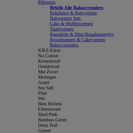
Pâtisserie
Bekijk Alle Bakaccessoires
Bakplaten & Bakvormen
Bakvormen Sets
Cake & Muffinvormen
Taartvormen
Ramekins & Mini-Braadpannetjes
Broodpannen & Cakevormen
Bakaccessoires
KIES Kleur
No Colour
Kersenrood
Oranjerood
Mat Zwart
Meringue
Azure
Sea Salt
Flint
Wit
Bleu Riviera
Ebbenzwart
Shell Pink
Bamboo Green
Deep Teal
Garnet