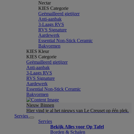
Nectar
KIES Categorie
Geëmailleerd gietijzer
Anti-aanbak
3-Laags RVS
RVS Signature
Aardewerk
Essential Non-Stick Ceramic
Bakvormen
KIES Kleur
KIES Categorie
Geëmailleerd gietijzer
Anti-aanbak
3-Laags RVS
RVS Signature
Aardewerk
Essential Non-Stick Ceramic
Bakvormen
Nieuw Binnen
Hier vind je al het nieuws van Le Creuset op één plek.
Servies
Servies
Bekijk Alles voor Op Tafel
Borden & Schalen