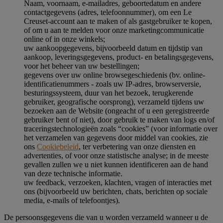
Naam, voornaam, e-mailadres, geboortedatum en andere
contactgegevens (adres, telefoonnummer), om een Le
Creuset-account aan te maken of als gastgebruiker te kopen,
of om u aan te melden voor onze marketingcommunicatie
online of in onze winkels;
uw aankoopgegevens, bijvoorbeeld datum en tijdstip van
aankoop, leveringsgegevens, product- en betalingsgegevens,
voor het beheer van uw bestellingen;
gegevens over uw online browsegeschiedenis (bv. online-
identificatienummers - zoals uw IP-adres, browserversie,
besturingssysteem, duur van het bezoek, terugkerende
gebruiker, geografische oorsprong), verzameld tijdens uw
bezoeken aan de Website (ongeacht of u een geregistreerde
gebruiker bent of niet), door gebruik te maken van logs en/of
traceringstechnologieën zoals “cookies” (voor informatie over
het verzamelen van gegevens door middel van cookies, zie
ons
Cookiebeleid
, ter verbetering van onze diensten en
advertenties, of voor onze statistische analyse; in de meeste
gevallen zullen we u niet kunnen identificeren aan de hand
van deze technische informatie.
uw feedback, verzoeken, klachten, vragen of interacties met
ons (bijvoorbeeld uw berichten, chats, berichten op sociale
media, e-mails of telefoontjes).
De persoonsgegevens die van u worden verzameld wanneer u de