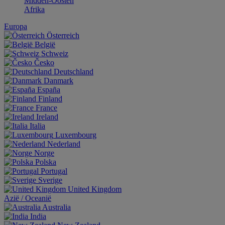
Midden-Oosten
Afrika
Europa
Österreich
België
Schweiz
Česko
Deutschland
Danmark
España
Finland
France
Ireland
Italia
Luxembourg
Nederland
Norge
Polska
Portugal
Sverige
United Kingdom
Aziё / Oceaniё
Australia
India