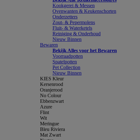
Kookgerei & Messen
Ovenwanten & Keukenschorten
Onderzetters
Zout- & Pepermolens
Fluit- & Waterketels
Reiniging & Onderhoud
Nieuw Binnen
Bewaren
Bekijk Alles voor het Bewaren
Voorraadpotten
Spatelpotten
Pet Collection
Nieuw Binnen
KIES Kleur
Kersenrood
Oranjerood
No Colour
Ebbenzwart
Azure
Flint
Wit
Meringue
Bleu Riviera
Mat Zwart