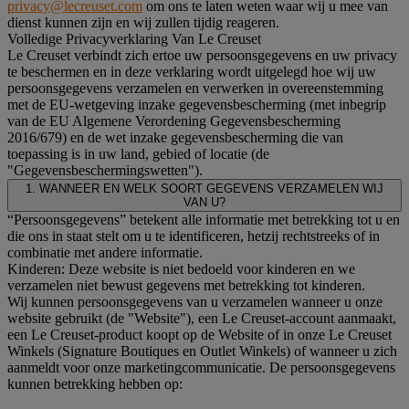
privacy@lecreuset.com
om ons te laten weten waar wij u mee van
dienst kunnen zijn en wij zullen tijdig reageren.
Volledige Privacyverklaring Van Le Creuset
Le Creuset verbindt zich ertoe uw persoonsgegevens en uw privacy
te beschermen en in deze verklaring wordt uitgelegd hoe wij uw
persoonsgegevens verzamelen en verwerken in overeenstemming
met de EU-wetgeving inzake gegevensbescherming (met inbegrip
van de EU Algemene Verordening Gegevensbescherming
2016/679) en de wet inzake gegevensbescherming die van
toepassing is in uw land, gebied of locatie (de
"Gegevensbeschermingswetten").
1. WANNEER EN WELK SOORT GEGEVENS VERZAMELEN WIJ
VAN U?
“Persoonsgegevens” betekent alle informatie met betrekking tot u en
die ons in staat stelt om u te identificeren, hetzij rechtstreeks of in
combinatie met andere informatie.
Kinderen: Deze website is niet bedoeld voor kinderen en we
verzamelen niet bewust gegevens met betrekking tot kinderen.
Wij kunnen persoonsgegevens van u verzamelen wanneer u onze
website gebruikt (de "Website"), een Le Creuset-account aanmaakt,
een Le Creuset-product koopt op de Website of in onze Le Creuset
Winkels (Signature Boutiques en Outlet Winkels) of wanneer u zich
aanmeldt voor onze marketingcommunicatie. De persoonsgegevens
kunnen betrekking hebben op: