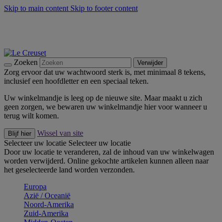
Skip to main content
Skip to footer content
Zomerse buitenmomenten met de BBQ Outdoor Collectie &
Thyme -
Shop Nu
De essentials van Le Creuset -
Ontdek Nu
Nieuwsbrieven: Registreer en bespaar 10%! -
Schrijf je nu in
Zoeken
Verwijder
Zorg ervoor dat uw wachtwoord sterk is, met minimaal 8 tekens,
inclusief een hoofdletter en een speciaal teken.
Uw winkelmandje is leeg op de nieuwe site. Maar maakt u zich
geen zorgen, we bewaren uw winkelmandje hier voor wanneer u
terug wilt komen.
Wissel van site
Blijf hier
Selecteer uw locatie
Selecteer uw locatie
Door uw locatie te veranderen, zal de inhoud van uw winkelwagen
worden verwijderd. Online gekochte artikelen kunnen alleen naar
het geselecteerde land worden verzonden.
Europa
Aziё / Oceaniё
Noord-Amerika
Zuid-Amerika