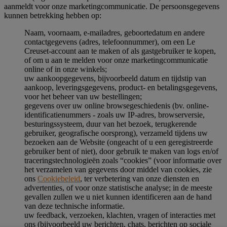
aanmeldt voor onze marketingcommunicatie. De persoonsgegevens
kunnen betrekking hebben op:
Naam, voornaam, e-mailadres, geboortedatum en andere
contactgegevens (adres, telefoonnummer), om een Le
Creuset-account aan te maken of als gastgebruiker te kopen,
of om u aan te melden voor onze marketingcommunicatie
online of in onze winkels;
uw aankoopgegevens, bijvoorbeeld datum en tijdstip van
aankoop, leveringsgegevens, product- en betalingsgegevens,
voor het beheer van uw bestellingen;
gegevens over uw online browsegeschiedenis (bv. online-
identificatienummers - zoals uw IP-adres, browserversie,
besturingssysteem, duur van het bezoek, terugkerende
gebruiker, geografische oorsprong), verzameld tijdens uw
bezoeken aan de Website (ongeacht of u een geregistreerde
gebruiker bent of niet), door gebruik te maken van logs en/of
traceringstechnologieën zoals “cookies” (voor informatie over
het verzamelen van gegevens door middel van cookies, zie
ons
Cookiebeleid
, ter verbetering van onze diensten en
advertenties, of voor onze statistische analyse; in de meeste
gevallen zullen we u niet kunnen identificeren aan de hand
van deze technische informatie.
uw feedback, verzoeken, klachten, vragen of interacties met
ons (bijvoorbeeld uw berichten, chats, berichten op sociale