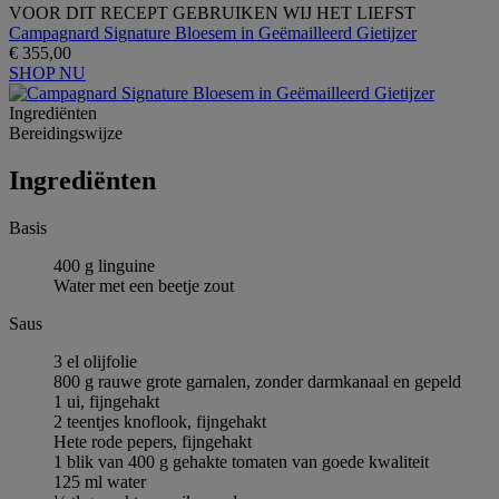
VOOR DIT RECEPT GEBRUIKEN WIJ HET LIEFST
Campagnard Signature Bloesem in Geëmailleerd Gietijzer
€ 355,00
SHOP NU
Ingrediёnten
Bereidingswijze
Ingrediёnten
Basis
400 g linguine
Water met een beetje zout
Saus
3 el olijfolie
800 g rauwe grote garnalen, zonder darmkanaal en gepeld
1 ui, fijngehakt
2 teentjes knoflook, fijngehakt
Hete rode pepers, fijngehakt
1 blik van 400 g gehakte tomaten van goede kwaliteit
125 ml water