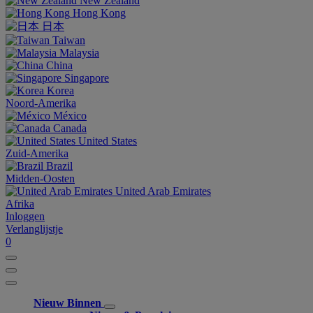
New Zealand
Hong Kong
日本
Taiwan
Malaysia
China
Singapore
Korea
Noord-Amerika
México
Canada
United States
Zuid-Amerika
Brazil
Midden-Oosten
United Arab Emirates
Afrika
Inloggen
Verlanglijstje
0
Nieuw Binnen