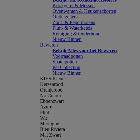
Kookgerei & Messen
Ovenwanten & Keukenschorten
Onderzetters
Zout- & Pepermolens
Fluit- & Waterketels
Reiniging & Onderhoud
Nieuw Binnen
Bewaren
Bekijk Alles voor het Bewaren
Voorraadpotten
Spatelpotten
Pet Collection
Nieuw Binnen
KIES Kleur
Kersenrood
Oranjerood
No Colour
Ebbenzwart
Azure
Flint
Wit
Meringue
Bleu Riviera
Mat Zwart