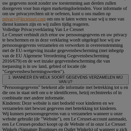
uw gegevens nooit zonder uw toestemming aan derden zullen
doorgeven voor hun eigen marketingdoeleinden. Voor informatie of
om uw privacyrechten uit te oefenen, kunt u ons mailen op
privacy@lecreuset.com
om ons te laten weten waar wij u mee van
dienst kunnen zijn en wij zullen tijdig reageren.
Volledige Privacyverklaring Van Le Creuset
Le Creuset verbindt zich ertoe uw persoonsgegevens en uw privacy
te beschermen en in deze verklaring wordt uitgelegd hoe wij uw
persoonsgegevens verzamelen en verwerken in overeenstemming
met de EU-wetgeving inzake gegevensbescherming (met inbegrip
van de EU Algemene Verordening Gegevensbescherming
2016/679) en de wet inzake gegevensbescherming die van
toepassing is in uw land, gebied of locatie (de
"Gegevensbeschermingswetten").
1. WANNEER EN WELK SOORT GEGEVENS VERZAMELEN WIJ
VAN U?
“Persoonsgegevens” betekent alle informatie met betrekking tot u en
die ons in staat stelt om u te identificeren, hetzij rechtstreeks of in
combinatie met andere informatie.
Kinderen: Deze website is niet bedoeld voor kinderen en we
verzamelen niet bewust gegevens met betrekking tot kinderen.
Wij kunnen persoonsgegevens van u verzamelen wanneer u onze
website gebruikt (de "Website"), een Le Creuset-account aanmaakt,
een Le Creuset-product koopt op de Website of in onze Le Creuset
Winkels (Signature Boutiques en Outlet Winkels) of wanneer u zich