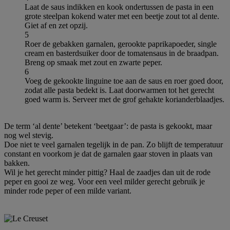
Laat de saus indikken en kook ondertussen de pasta in een
grote steelpan kokend water met een beetje zout tot al dente.
Giet af en zet opzij.
5
Roer de gebakken garnalen, gerookte paprikapoeder, single
cream en basterdsuiker door de tomatensaus in de braadpan.
Breng op smaak met zout en zwarte peper.
6
Voeg de gekookte linguine toe aan de saus en roer goed door,
zodat alle pasta bedekt is. Laat doorwarmen tot het gerecht
goed warm is. Serveer met de grof gehakte korianderblaadjes.
De term ‘al dente’ betekent ‘beetgaar’: de pasta is gekookt, maar
nog wel stevig.
Doe niet te veel garnalen tegelijk in de pan. Zo blijft de temperatuur
constant en voorkom je dat de garnalen gaar stoven in plaats van
bakken.
Wil je het gerecht minder pittig? Haal de zaadjes dan uit de rode
peper en gooi ze weg. Voor een veel milder gerecht gebruik je
minder rode peper of een milde variant.