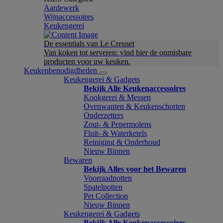
Aardewerk
Wijnaccessoires
Keukengerei
De essentials van Le Creuset
Van koken tot serveren: vind hier de onmisbare
producten voor uw keuken.
Keukenbenodigdheden
Keukengerei & Gadgets
Bekijk Alle Keukenaccessoires
Kookgerei & Messen
Ovenwanten & Keukenschorten
Onderzetters
Zout- & Pepermolens
Fluit- & Waterketels
Reiniging & Onderhoud
Nieuw Binnen
Bewaren
Bekijk Alles voor het Bewaren
Voorraadpotten
Spatelpotten
Pet Collection
Nieuw Binnen
Keukengerei & Gadgets
Bekijk Alle Keukenaccessoires