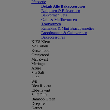
Pâtisserie
Bekijk Alle Bakaccessoires
Bakplaten & Bakvormen
Bakvormen Sets
Cake & Muffinvormen
Taartvormen
Ramekins & Mini-Braadpannetjes
Broodpannen & Cakevormen
Bakaccessoires
KIES Kleur
No Colour
Kersenrood
Oranjerood
Mat Zwart
Meringue
Azure
Sea Salt
Flint
Wit
Bleu Riviera
Ebbenzwart
Shell Pink
Bamboo Green
Deep Teal
Garnet