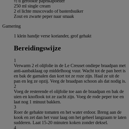
½ tl gerookte paprikapoeder
250 ml single cream
2 el lichte muscovado of basterdsuiker
Zout en zwarte peper naar smaak
Garnering
1 klein handje verse koriander, grof gehakt
Bereidingswijze
1
Verwarm 2 el olijfolie in de Le Creuset ondiepe braadpan met
anti-aanbaklaag op middelhoog vuur. Wacht tot de pan heet is
en bak de garnalen dan kort tot ze roze zijn. Haal ze uit de
pan en leg ze opzij. Veeg de braadpan schoon als dat nodig is.
2
Voeg de resterende el olijfolie toe aan de braadpan en bak de
uien en knoflook tot ze zacht zijn. Voeg de rode peper toe en
laat nog 1 minuut bakken.
3
Roer de gehakte tomaten en het water erdoor. Breng aan de
kook en zet dan het vuur laag om het geheel langzaam te laten
sudderen. Laat 15-20 minuten koken zonder deksel.
4