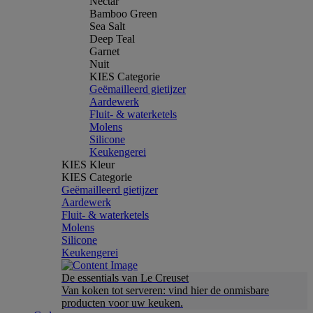
Nectar
Bamboo Green
Sea Salt
Deep Teal
Garnet
Nuit
KIES Categorie
Geëmailleerd gietijzer
Aardewerk
Fluit- & waterketels
Molens
Silicone
Keukengerei
KIES Kleur
KIES Categorie
Geëmailleerd gietijzer
Aardewerk
Fluit- & waterketels
Molens
Silicone
Keukengerei
De essentials van Le Creuset
Van koken tot serveren: vind hier de onmisbare
producten voor uw keuken.