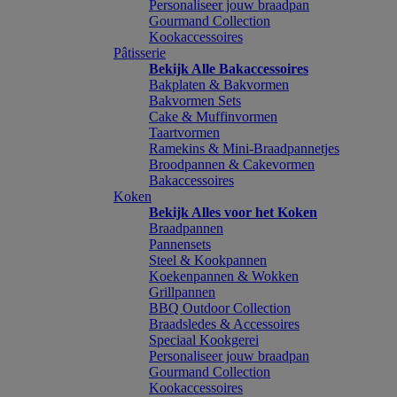
Personaliseer jouw braadpan
Gourmand Collection
Kookaccessoires
Pâtisserie
Bekijk Alle Bakaccessoires
Bakplaten & Bakvormen
Bakvormen Sets
Cake & Muffinvormen
Taartvormen
Ramekins & Mini-Braadpannetjes
Broodpannen & Cakevormen
Bakaccessoires
Koken
Bekijk Alles voor het Koken
Braadpannen
Pannensets
Steel & Kookpannen
Koekenpannen & Wokken
Grillpannen
BBQ Outdoor Collection
Braadsledes & Accessoires
Speciaal Kookgerei
Personaliseer jouw braadpan
Gourmand Collection
Kookaccessoires