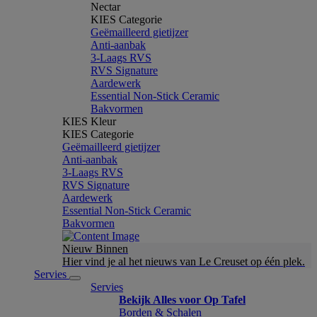
Nectar
KIES Categorie
Geëmailleerd gietijzer
Anti-aanbak
3-Laags RVS
RVS Signature
Aardewerk
Essential Non-Stick Ceramic
Bakvormen
KIES Kleur
KIES Categorie
Geëmailleerd gietijzer
Anti-aanbak
3-Laags RVS
RVS Signature
Aardewerk
Essential Non-Stick Ceramic
Bakvormen
Nieuw Binnen
Hier vind je al het nieuws van Le Creuset op één plek.
Servies
Servies
Bekijk Alles voor Op Tafel
Borden & Schalen