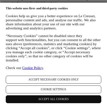
media, e-mails of telefoontjes).
This website uses first- and third-party cookies
De persoonsgegevens die van u worden verzameld wanneer u de
Website gebruikt of anderszins persoonlijk identificeerbare
Cookies help us give you a better experience on Le Creuset,
informatie verstrekt, zijn op die manier beschermd en u hebt de
personalise content and ads, and analyse our traffic. We also
privacyrechten die in paragraaf 8 hieronder worden uitgelegd.
share information about your use of our site with our
advertising and analytics partners.
2. WIE VERZAMELT UW GEGEVENS?
De verwerkingsverantwoordelijke voor de e-commercediensten die
“Necessary Cookies” cannot be disabled since they
via de website worden aangeboden, is Le Creuset Nederland BV
support web functionalities, but you can consent to all the other
met statutaire zetel te Le Creuset Nederland BV, Bijster 15, 4817
uses above (preferences, statistics and marketing cookies) by
HZ Breda, Nederland.
clicking “Accept all cookies”, or click “Cookie settings”, where
Als u ermee instemt om marketingboodschappen van ons te
you manage each cookie category, or “Accept necessary
ontvangen, worden uw gegevens onderdeel van de
cookies only”, so that no other category of cookies will be
consumentendatabase van Le Creuset Group, die als
installed.
gegevensbeheerder wordt beheerd door Le Creuset Group AG, met
het kantoor in Hofstrasse 1A,Neuhofstrasse 4 , Baar, Zugo, 6340
Check our
Cookie Policy
.
Zwitserland (die Le Creuset SL, BTW-nummer B62153630, met
kantoor in Paseo de Gracia 9, 2º, 08007 Barcelona, Spanje, heeft
ACCEPT NECESSARY COOKIES ONLY
aangesteld als vertegenwoordiger in de EU), op basis van een
overeenkomst tot gezamenlijke zeggenschap die in wezen voorziet
in (a) Le Creuset Group AG die verantwoordelijk is voor de
COOKIE SETTINGS
algemene strategie met betrekking tot marketing en
gepersonaliseerde klantervaring; (b) lokale Le Creuset-entiteiten die
ACCEPT ALL COOKIES
profiteren van deze strategie en deze uitvoeren, alsmede
onafhankelijk marketingcommunicatie/initiatieven ontwikkelen op