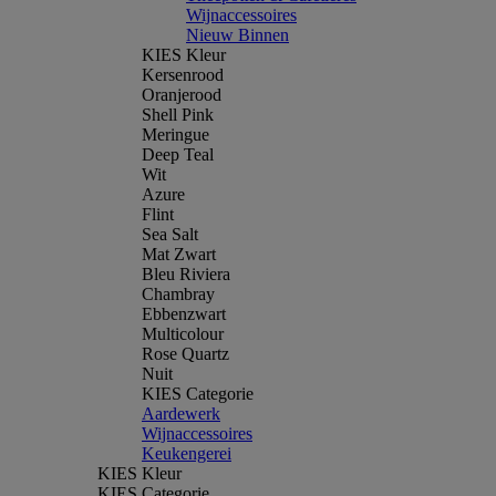
Wijnaccessoires
Nieuw Binnen
KIES Kleur
Kersenrood
Oranjerood
Shell Pink
Meringue
Deep Teal
Wit
Azure
Flint
Sea Salt
Mat Zwart
Bleu Riviera
Chambray
Ebbenzwart
Multicolour
Rose Quartz
Nuit
KIES Categorie
Aardewerk
Wijnaccessoires
Keukengerei
KIES Kleur
KIES Categorie