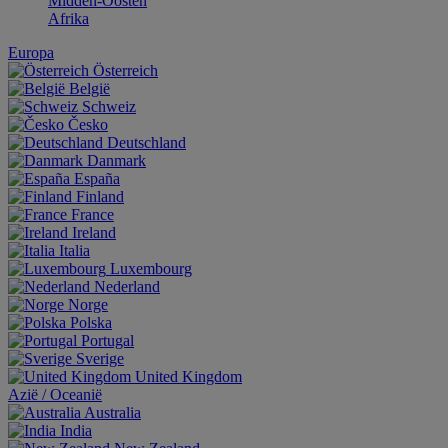
Midden-Oosten
Afrika
Europa
Österreich
België
Schweiz
Česko
Deutschland
Danmark
España
Finland
France
Ireland
Italia
Luxembourg
Nederland
Norge
Polska
Portugal
Sverige
United Kingdom
Aziё / Oceaniё
Australia
India