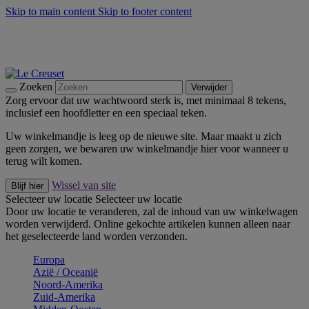
Skip to main content
Skip to footer content
Zomerse buitenmomenten met de BBQ Outdoor Collectie &
Thyme -
Shop Nu
De essentials van Le Creuset -
Ontdek Nu
Nieuwsbrieven: Registreer en bespaar 10%! -
Schrijf je nu in
Zoeken
Verwijder
Zorg ervoor dat uw wachtwoord sterk is, met minimaal 8 tekens,
inclusief een hoofdletter en een speciaal teken.
Uw winkelmandje is leeg op de nieuwe site. Maar maakt u zich
geen zorgen, we bewaren uw winkelmandje hier voor wanneer u
terug wilt komen.
Wissel van site
Blijf hier
Selecteer uw locatie
Selecteer uw locatie
Door uw locatie te veranderen, zal de inhoud van uw winkelwagen
worden verwijderd. Online gekochte artikelen kunnen alleen naar
het geselecteerde land worden verzonden.
Europa
Aziё / Oceaniё
Noord-Amerika
Zuid-Amerika