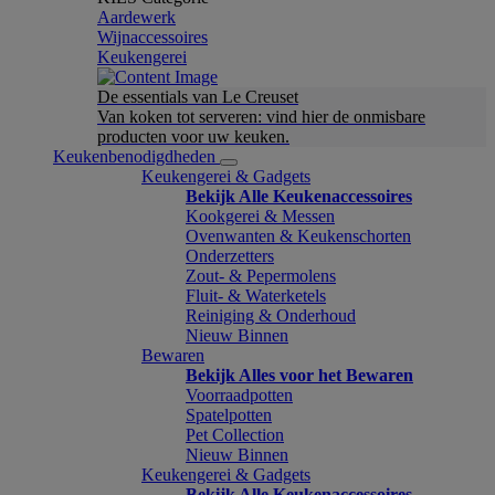
Aardewerk
Wijnaccessoires
Keukengerei
De essentials van Le Creuset
Van koken tot serveren: vind hier de onmisbare
producten voor uw keuken.
Keukenbenodigdheden
Keukengerei & Gadgets
Bekijk Alle Keukenaccessoires
Kookgerei & Messen
Ovenwanten & Keukenschorten
Onderzetters
Zout- & Pepermolens
Fluit- & Waterketels
Reiniging & Onderhoud
Nieuw Binnen
Bewaren
Bekijk Alles voor het Bewaren
Voorraadpotten
Spatelpotten
Pet Collection
Nieuw Binnen
Keukengerei & Gadgets
Bekijk Alle Keukenaccessoires