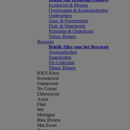
Kookgerei & Messen
Ovenwanten & Keukenschorten
Onderzetters
Zout- & Pepermolens
Fluit- & Waterketels
Reiniging & Onderhoud
Nieuw Binnen
Bewaren
Bekijk Alles voor het Bewaren
Voorraadpotten
Spatelpotten
Pet Collection
Nieuw Binnen
KIES Kleur
Kersenrood
Oranjerood
No Colour
Ebbenzwart
Azure
Flint
Wit
Meringue
Bleu Riviera
Mat Zwart