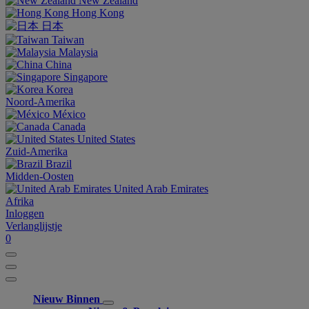
New Zealand
Hong Kong
日本
Taiwan
Malaysia
China
Singapore
Korea
Noord-Amerika
México
Canada
United States
Zuid-Amerika
Brazil
Midden-Oosten
United Arab Emirates
Afrika
Inloggen
Verlanglijstje
0
Nieuw Binnen