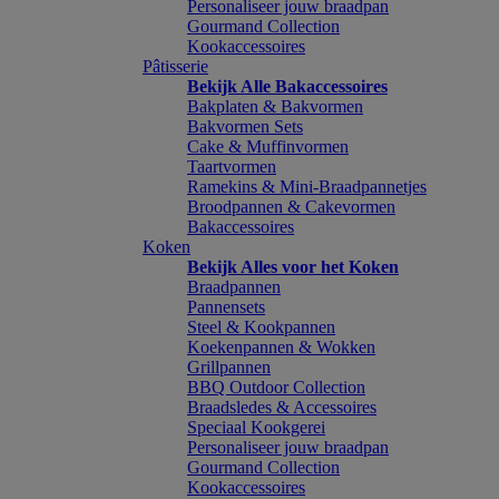
Personaliseer jouw braadpan
Gourmand Collection
Kookaccessoires
Pâtisserie
Bekijk Alle Bakaccessoires
Bakplaten & Bakvormen
Bakvormen Sets
Cake & Muffinvormen
Taartvormen
Ramekins & Mini-Braadpannetjes
Broodpannen & Cakevormen
Bakaccessoires
Koken
Bekijk Alles voor het Koken
Braadpannen
Pannensets
Steel & Kookpannen
Koekenpannen & Wokken
Grillpannen
BBQ Outdoor Collection
Braadsledes & Accessoires
Speciaal Kookgerei
Personaliseer jouw braadpan
Gourmand Collection
Kookaccessoires