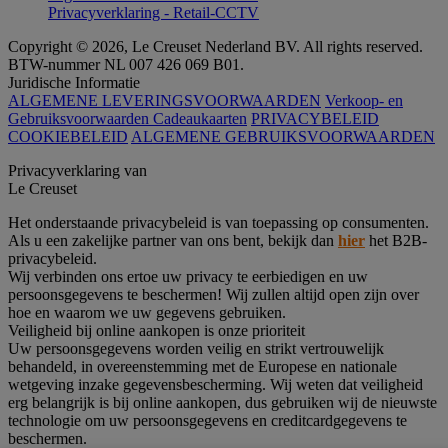
Privacyverklaring - Retail-CCTV
Copyright © 2026, Le Creuset Nederland BV. All rights reserved.
BTW-nummer NL 007 426 069 B01.
Juridische Informatie
ALGEMENE LEVERINGSVOORWAARDEN
Verkoop- en
Gebruiksvoorwaarden Cadeaukaarten
PRIVACYBELEID
COOKIEBELEID
ALGEMENE GEBRUIKSVOORWAARDEN
Privacyverklaring van
Le Creuset
Het onderstaande privacybeleid is van toepassing op consumenten.
Als u een zakelijke partner van ons bent, bekijk dan
hier
het B2B-
privacybeleid.
Wij verbinden ons ertoe uw privacy te eerbiedigen en uw
persoonsgegevens te beschermen! Wij zullen altijd open zijn over
hoe en waarom we uw gegevens gebruiken.
Veiligheid bij online aankopen is onze prioriteit
Uw persoonsgegevens worden veilig en strikt vertrouwelijk
behandeld, in overeenstemming met de Europese en nationale
wetgeving inzake gegevensbescherming. Wij weten dat veiligheid
erg belangrijk is bij online aankopen, dus gebruiken wij de nieuwste
technologie om uw persoonsgegevens en creditcardgegevens te
beschermen.