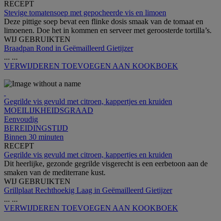
RECEPT
Stevige tomatensoep met gepocheerde vis en limoen
Deze pittige soep bevat een flinke dosis smaak van de tomaat en
limoenen. Doe het in kommen en serveer met geroosterde tortilla’s.
WIJ GEBRUIKTEN
Braadpan Rond in Geëmailleerd Gietijzer
...
...
VERWIJDEREN
TOEVOEGEN AAN KOOKBOEK
Gegrilde vis gevuld met citroen, kappertjes en kruiden
MOEILIJKHEIDSGRAAD
Eenvoudig
BEREIDINGSTIJD
Binnen 30 minuten
RECEPT
Gegrilde vis gevuld met citroen, kappertjes en kruiden
Dit heerlijke, gezonde gegrilde visgerecht is een eerbetoon aan de
smaken van de mediterrane kust.
WIJ GEBRUIKTEN
Grillplaat Rechthoekig Laag in Geëmailleerd Gietijzer
...
...
VERWIJDEREN
TOEVOEGEN AAN KOOKBOEK