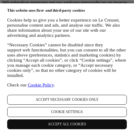
Wij gebruiken gegevens om uw aankoop eenvoudig en op maat te
maken
This website uses first- and third-party cookies
Wij analyseren hoe gebruikers onze website en diensten gebruiken
om de dingen makkelijker en interessanter te maken.
Cookies help us give you a better experience on Le Creuset,
Wij gebruiken gegevens om van het koken met Le Creuset een
personalise content and ads, and analyse our traffic. We also
betere ervaring te maken en om u te informeren over nieuws en
share information about your use of our site with our
aanbiedingen.
advertising and analytics partners.
Als u beslist om deel uit te maken van ons klantenbestand en de Le
“Necessary Cookies” cannot be disabled since they
Creuset-nieuwsbrief te ontvangen, sturen wij u speciale,
support web functionalities, but you can consent to all the other
gepersonaliseerde inhoud en informeren wij u wanneer er nieuwe
uses above (preferences, statistics and marketing cookies) by
producten worden gelanceerd, wanneer er exclusieve aanbiedingen,
clicking “Accept all cookies”, or click “Cookie settings”, where
showcooking- of komende evenementen zijn, of wanneer er speciale
you manage each cookie category, or “Accept necessary
promoties voor u zijn.
cookies only”, so that no other category of cookies will be
Afmelden:
installed.
U kunt het ontvangen van onze marketingcommunicatie op elk
moment kosteloos stopzetten via de methoden die bij de
Check our
Cookie Policy
.
communicatie worden weergegeven (bijvoorbeeld om u af te
melden voor de nieuwsbrief kunt u klikken op de afmeldlink
onderaan elke e-mail). Als u een van onze marketingactiviteiten wilt
ACCEPT NECESSARY COOKIES ONLY
stopzetten, kunt u in ieder geval een e-mail sturen naar:
privacy@lecreuset.com
. Uw afmelding zal zo snel mogelijk worden
COOKIE SETTINGS
verwerkt, maar in sommige omstandigheden kunt u nog enkele
berichten ontvangen totdat de afmelding volledig is verwerkt.
ACCEPT ALL COOKIES
Uw gegevens zijn onder uw controle
Vergeet niet dat u de controle hebt over uw gegevens en dat u uw