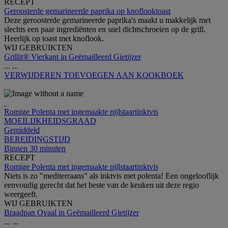
RECEPT
Geroosterde gemarineerde paprika op knoflooktoast
Deze geroosterde gemarineerde paprika's maakt u makkelijk met
slechts een paar ingrediënten en snel dichtschroeien op de grill.
Heerlijk op toast met knoflook.
WIJ GEBRUIKTEN
Grillit® Vierkant in Geëmailleerd Gietijzer
...
...
VERWIJDEREN
TOEVOEGEN AAN KOOKBOEK
Romige Polenta met ingemaakte pijlstaartinktvis
MOEILIJKHEIDSGRAAD
Gemiddeld
BEREIDINGSTIJD
Binnen 30 minuten
RECEPT
Romige Polenta met ingemaakte pijlstaartinktvis
Niets is zo "mediterraans" als inktvis met polenta! Een ongelooflijk
eenvoudig gerecht dat het beste van de keuken uit deze regio
weergeeft.
WIJ GEBRUIKTEN
Braadpan Ovaal in Geëmailleerd Gietijzer
...
...