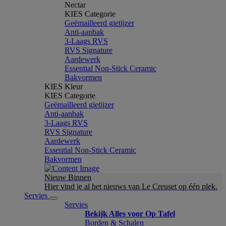
Nectar
KIES Categorie
Geëmailleerd gietijzer
Anti-aanbak
3-Laags RVS
RVS Signature
Aardewerk
Essential Non-Stick Ceramic
Bakvormen
KIES Kleur
KIES Categorie
Geëmailleerd gietijzer
Anti-aanbak
3-Laags RVS
RVS Signature
Aardewerk
Essential Non-Stick Ceramic
Bakvormen
Nieuw Binnen
Hier vind je al het nieuws van Le Creuset op één plek.
Servies
Servies
Bekijk Alles voor Op Tafel
Borden & Schalen