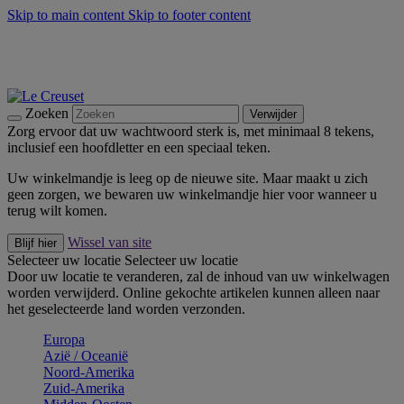
Skip to main content
Skip to footer content
Zomerse buitenmomenten met de BBQ Outdoor Collectie &
Thyme -
Shop Nu
De essentials van Le Creuset -
Ontdek Nu
Nieuwsbrieven: Registreer en bespaar 10%! -
Schrijf je nu in
Zoeken
Verwijder
Zorg ervoor dat uw wachtwoord sterk is, met minimaal 8 tekens,
inclusief een hoofdletter en een speciaal teken.
Uw winkelmandje is leeg op de nieuwe site. Maar maakt u zich
geen zorgen, we bewaren uw winkelmandje hier voor wanneer u
terug wilt komen.
Wissel van site
Blijf hier
Selecteer uw locatie
Selecteer uw locatie
Door uw locatie te veranderen, zal de inhoud van uw winkelwagen
worden verwijderd. Online gekochte artikelen kunnen alleen naar
het geselecteerde land worden verzonden.
Europa
Aziё / Oceaniё
Noord-Amerika
Zuid-Amerika