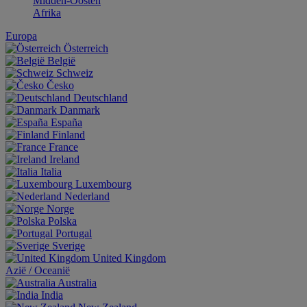
Midden-Oosten
Afrika
Europa
Österreich
België
Schweiz
Česko
Deutschland
Danmark
España
Finland
France
Ireland
Italia
Luxembourg
Nederland
Norge
Polska
Portugal
Sverige
United Kingdom
Aziё / Oceaniё
Australia
India