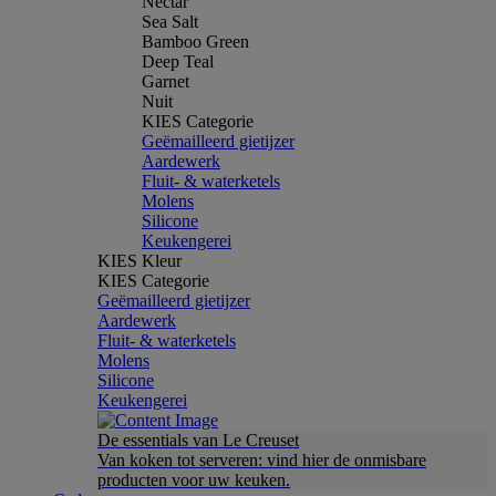
Nectar
Sea Salt
Bamboo Green
Deep Teal
Garnet
Nuit
KIES Categorie
Geëmailleerd gietijzer
Aardewerk
Fluit- & waterketels
Molens
Silicone
Keukengerei
KIES Kleur
KIES Categorie
Geëmailleerd gietijzer
Aardewerk
Fluit- & waterketels
Molens
Silicone
Keukengerei
De essentials van Le Creuset
Van koken tot serveren: vind hier de onmisbare
producten voor uw keuken.