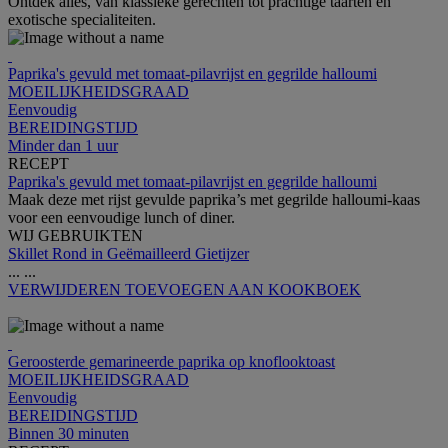
Ontdek alles, van klassieke gerechten tot prachtige taarten en
exotische specialiteiten.
Paprika's gevuld met tomaat-pilavrijst en gegrilde halloumi
MOEILIJKHEIDSGRAAD
Eenvoudig
BEREIDINGSTIJD
Minder dan 1 uur
RECEPT
Paprika's gevuld met tomaat-pilavrijst en gegrilde halloumi
Maak deze met rijst gevulde paprika’s met gegrilde halloumi-kaas
voor een eenvoudige lunch of diner.
WIJ GEBRUIKTEN
Skillet Rond in Geëmailleerd Gietijzer
...
...
VERWIJDEREN
TOEVOEGEN AAN KOOKBOEK
Geroosterde gemarineerde paprika op knoflooktoast
MOEILIJKHEIDSGRAAD
Eenvoudig
BEREIDINGSTIJD
Binnen 30 minuten