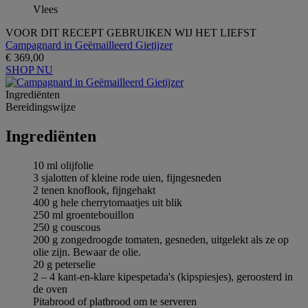
Vlees
VOOR DIT RECEPT GEBRUIKEN WIJ HET LIEFST
Campagnard in Geëmailleerd Gietijzer
€ 369,00
SHOP NU
Ingrediёnten
Bereidingswijze
Ingrediёnten
10 ml olijfolie
3 sjalotten of kleine rode uien, fijngesneden
2 tenen knoflook, fijngehakt
400 g hele cherrytomaatjes uit blik
250 ml groentebouillon
250 g couscous
200 g zongedroogde tomaten, gesneden, uitgelekt als ze op
olie zijn. Bewaar de olie.
20 g peterselie
2 – 4 kant-en-klare kipespetada's (kipspiesjes), geroosterd in
de oven
Pitabrood of platbrood om te serveren