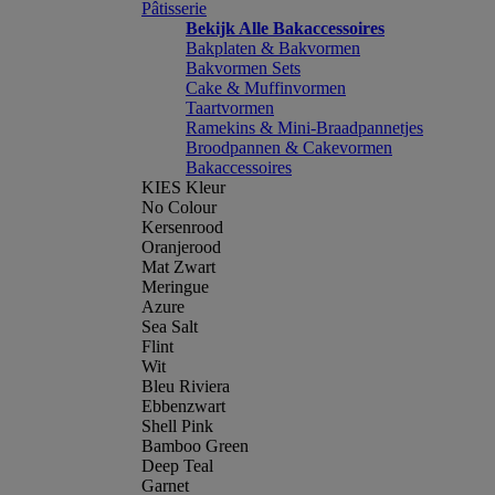
Pâtisserie
Bekijk Alle Bakaccessoires
Bakplaten & Bakvormen
Bakvormen Sets
Cake & Muffinvormen
Taartvormen
Ramekins & Mini-Braadpannetjes
Broodpannen & Cakevormen
Bakaccessoires
KIES Kleur
No Colour
Kersenrood
Oranjerood
Mat Zwart
Meringue
Azure
Sea Salt
Flint
Wit
Bleu Riviera
Ebbenzwart
Shell Pink
Bamboo Green
Deep Teal
Garnet