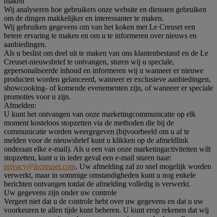
maken
Wij analyseren hoe gebruikers onze website en diensten gebruiken
om de dingen makkelijker en interessanter te maken.
Wij gebruiken gegevens om van het koken met Le Creuset een
betere ervaring te maken en om u te informeren over nieuws en
aanbiedingen.
Als u beslist om deel uit te maken van ons klantenbestand en de Le
Creuset-nieuwsbrief te ontvangen, sturen wij u speciale,
gepersonaliseerde inhoud en informeren wij u wanneer er nieuwe
producten worden gelanceerd, wanneer er exclusieve aanbiedingen,
showcooking- of komende evenementen zijn, of wanneer er speciale
promoties voor u zijn.
Afmelden:
U kunt het ontvangen van onze marketingcommunicatie op elk
moment kosteloos stopzetten via de methoden die bij de
communicatie worden weergegeven (bijvoorbeeld om u af te
melden voor de nieuwsbrief kunt u klikken op de afmeldlink
onderaan elke e-mail). Als u een van onze marketingactiviteiten wilt
stopzetten, kunt u in ieder geval een e-mail sturen naar:
privacy@lecreuset.com
. Uw afmelding zal zo snel mogelijk worden
verwerkt, maar in sommige omstandigheden kunt u nog enkele
berichten ontvangen totdat de afmelding volledig is verwerkt.
Uw gegevens zijn onder uw controle
Vergeet niet dat u de controle hebt over uw gegevens en dat u uw
voorkeuren te allen tijde kunt beheren. U kunt erop rekenen dat wij