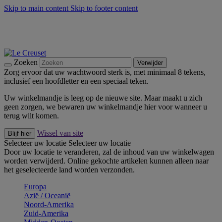
Skip to main content
Skip to footer content
Zomerse buitenmomenten met de BBQ Outdoor Collectie &
Thyme -
Shop Nu
De essentials van Le Creuset -
Ontdek Nu
Nieuwsbrieven: Registreer en bespaar 10%! -
Schrijf je nu in
Zoeken
Verwijder
Zorg ervoor dat uw wachtwoord sterk is, met minimaal 8 tekens,
inclusief een hoofdletter en een speciaal teken.
Uw winkelmandje is leeg op de nieuwe site. Maar maakt u zich
geen zorgen, we bewaren uw winkelmandje hier voor wanneer u
terug wilt komen.
Wissel van site
Blijf hier
Selecteer uw locatie
Selecteer uw locatie
Door uw locatie te veranderen, zal de inhoud van uw winkelwagen
worden verwijderd. Online gekochte artikelen kunnen alleen naar
het geselecteerde land worden verzonden.
Europa
Aziё / Oceaniё
Noord-Amerika
Zuid-Amerika