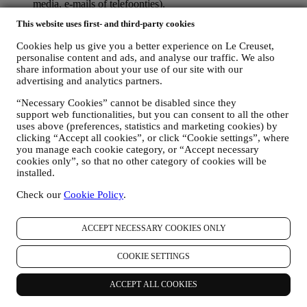
media, e-mails of telefoontjes).
This website uses first- and third-party cookies
De persoonsgegevens die van u worden verzameld wanneer u de
Website gebruikt of anderszins persoonlijk identificeerbare
Cookies help us give you a better experience on Le Creuset,
informatie verstrekt, zijn op die manier beschermd en u hebt de
personalise content and ads, and analyse our traffic. We also
privacyrechten die in paragraaf 8 hieronder worden uitgelegd.
share information about your use of our site with our
2. WIE VERZAMELT UW GEGEVENS?
advertising and analytics partners.
De verwerkingsverantwoordelijke voor de e-commercediensten die
via de website worden aangeboden, is Le Creuset Nederland BV
“Necessary Cookies” cannot be disabled since they
support web functionalities, but you can consent to all the other
met statutaire zetel te Le Creuset Nederland BV, Bijster 15, 4817
uses above (preferences, statistics and marketing cookies) by
HZ Breda, Nederland.
clicking “Accept all cookies”, or click “Cookie settings”, where
Als u ermee instemt om marketingboodschappen van ons te
you manage each cookie category, or “Accept necessary
ontvangen, worden uw gegevens onderdeel van de
cookies only”, so that no other category of cookies will be
consumentendatabase van Le Creuset Group, die als
installed.
gegevensbeheerder wordt beheerd door Le Creuset Group AG, met
het kantoor in Hofstrasse 1A,Neuhofstrasse 4 , Baar, Zugo, 6340
Check our
Cookie Policy
.
Zwitserland (die Le Creuset SL, BTW-nummer B62153630, met
kantoor in Paseo de Gracia 9, 2º, 08007 Barcelona, Spanje, heeft
aangesteld als vertegenwoordiger in de EU), op basis van een
ACCEPT NECESSARY COOKIES ONLY
overeenkomst tot gezamenlijke zeggenschap die in wezen voorziet
in (a) Le Creuset Group AG die verantwoordelijk is voor de
COOKIE SETTINGS
algemene strategie met betrekking tot marketing en
gepersonaliseerde klantervaring; (b) lokale Le Creuset-entiteiten die
ACCEPT ALL COOKIES
profiteren van deze strategie en deze uitvoeren, alsmede
onafhankelijk marketingcommunicatie/initiatieven ontwikkelen op