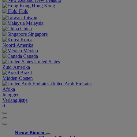
New Zealand
Hong Kong
日本
Taiwan
Malaysia
China
Singapore
Korea
Noord-Amerika
México
Canada
United States
Zuid-Amerika
Brazil
Midden-Oosten
United Arab Emirates
Afrika
Inloggen
Verlanglijstje
0
Nieuw Binnen