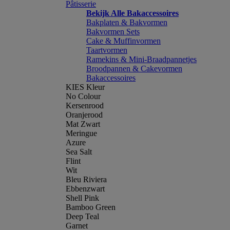
Pâtisserie
Bekijk Alle Bakaccessoires
Bakplaten & Bakvormen
Bakvormen Sets
Cake & Muffinvormen
Taartvormen
Ramekins & Mini-Braadpannetjes
Broodpannen & Cakevormen
Bakaccessoires
KIES Kleur
No Colour
Kersenrood
Oranjerood
Mat Zwart
Meringue
Azure
Sea Salt
Flint
Wit
Bleu Riviera
Ebbenzwart
Shell Pink
Bamboo Green
Deep Teal
Garnet