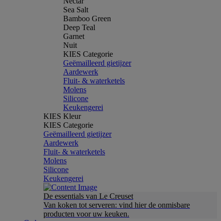
Nectar
Sea Salt
Bamboo Green
Deep Teal
Garnet
Nuit
KIES Categorie
Geëmailleerd gietijzer
Aardewerk
Fluit- & waterketels
Molens
Silicone
Keukengerei
KIES Kleur
KIES Categorie
Geëmailleerd gietijzer
Aardewerk
Fluit- & waterketels
Molens
Silicone
Keukengerei
De essentials van Le Creuset
Van koken tot serveren: vind hier de onmisbare
producten voor uw keuken.