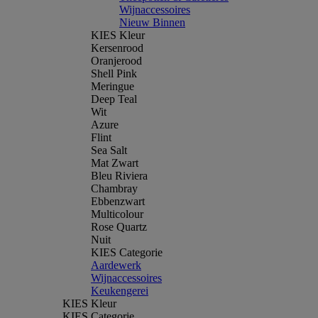
Wijnaccessoires
Nieuw Binnen
KIES Kleur
Kersenrood
Oranjerood
Shell Pink
Meringue
Deep Teal
Wit
Azure
Flint
Sea Salt
Mat Zwart
Bleu Riviera
Chambray
Ebbenzwart
Multicolour
Rose Quartz
Nuit
KIES Categorie
Aardewerk
Wijnaccessoires
Keukengerei
KIES Kleur
KIES Categorie