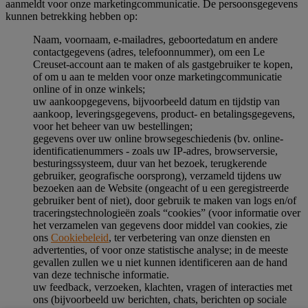
aanmeldt voor onze marketingcommunicatie. De persoonsgegevens
kunnen betrekking hebben op:
Naam, voornaam, e-mailadres, geboortedatum en andere
contactgegevens (adres, telefoonnummer), om een Le
Creuset-account aan te maken of als gastgebruiker te kopen,
of om u aan te melden voor onze marketingcommunicatie
online of in onze winkels;
uw aankoopgegevens, bijvoorbeeld datum en tijdstip van
aankoop, leveringsgegevens, product- en betalingsgegevens,
voor het beheer van uw bestellingen;
gegevens over uw online browsegeschiedenis (bv. online-
identificatienummers - zoals uw IP-adres, browserversie,
besturingssysteem, duur van het bezoek, terugkerende
gebruiker, geografische oorsprong), verzameld tijdens uw
bezoeken aan de Website (ongeacht of u een geregistreerde
gebruiker bent of niet), door gebruik te maken van logs en/of
traceringstechnologieën zoals “cookies” (voor informatie over
het verzamelen van gegevens door middel van cookies, zie
ons
Cookiebeleid
, ter verbetering van onze diensten en
advertenties, of voor onze statistische analyse; in de meeste
gevallen zullen we u niet kunnen identificeren aan de hand
van deze technische informatie.
uw feedback, verzoeken, klachten, vragen of interacties met
ons (bijvoorbeeld uw berichten, chats, berichten op sociale