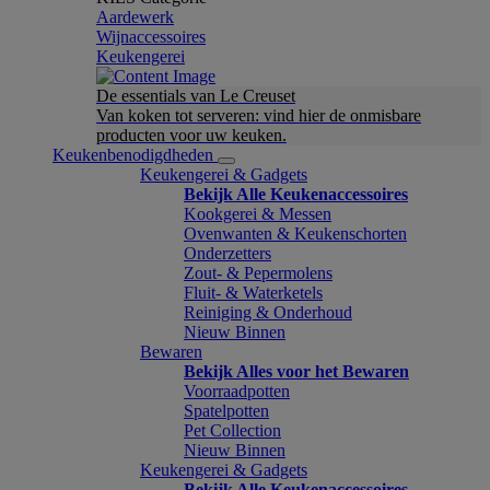
Aardewerk
Wijnaccessoires
Keukengerei
De essentials van Le Creuset
Van koken tot serveren: vind hier de onmisbare
producten voor uw keuken.
Keukenbenodigdheden
Keukengerei & Gadgets
Bekijk Alle Keukenaccessoires
Kookgerei & Messen
Ovenwanten & Keukenschorten
Onderzetters
Zout- & Pepermolens
Fluit- & Waterketels
Reiniging & Onderhoud
Nieuw Binnen
Bewaren
Bekijk Alles voor het Bewaren
Voorraadpotten
Spatelpotten
Pet Collection
Nieuw Binnen
Keukengerei & Gadgets
Bekijk Alle Keukenaccessoires