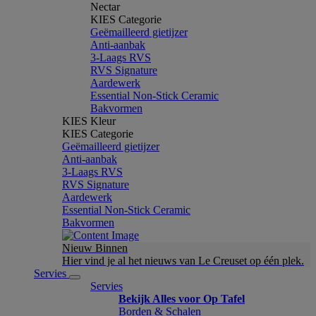
Nectar
KIES Categorie
Geëmailleerd gietijzer
Anti-aanbak
3-Laags RVS
RVS Signature
Aardewerk
Essential Non-Stick Ceramic
Bakvormen
KIES Kleur
KIES Categorie
Geëmailleerd gietijzer
Anti-aanbak
3-Laags RVS
RVS Signature
Aardewerk
Essential Non-Stick Ceramic
Bakvormen
Nieuw Binnen
Hier vind je al het nieuws van Le Creuset op één plek.
Servies
Servies
Bekijk Alles voor Op Tafel
Borden & Schalen