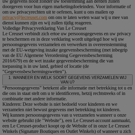
uw gegevens nooit zonder uw toestemming aan derden zullen
doorgeven voor hun eigen marketingdoeleinden. Voor informatie of
om uw privacyrechten uit te oefenen, kunt u ons mailen op
privacy@lecreuset.com
om ons te laten weten waar wij u mee van
dienst kunnen zijn en wij zullen tijdig reageren.
Volledige Privacyverklaring Van Le Creuset
Le Creuset verbindt zich ertoe uw persoonsgegevens en uw privacy
te beschermen en in deze verklaring wordt uitgelegd hoe wij uw
persoonsgegevens verzamelen en verwerken in overeenstemming
met de EU-wetgeving inzake gegevensbescherming (met inbegrip
van de EU Algemene Verordening Gegevensbescherming
2016/679) en de wet inzake gegevensbescherming die van
toepassing is in uw land, gebied of locatie (de
"Gegevensbeschermingswetten").
1. WANNEER EN WELK SOORT GEGEVENS VERZAMELEN WIJ
VAN U?
“Persoonsgegevens” betekent alle informatie met betrekking tot u en
die ons in staat stelt om u te identificeren, hetzij rechtstreeks of in
combinatie met andere informatie.
Kinderen: Deze website is niet bedoeld voor kinderen en we
verzamelen niet bewust gegevens met betrekking tot kinderen.
Wij kunnen persoonsgegevens van u verzamelen wanneer u onze
website gebruikt (de "Website"), een Le Creuset-account aanmaakt,
een Le Creuset-product koopt op de Website of in onze Le Creuset
Winkels (Signature Boutiques en Outlet Winkels) of wanneer u zich