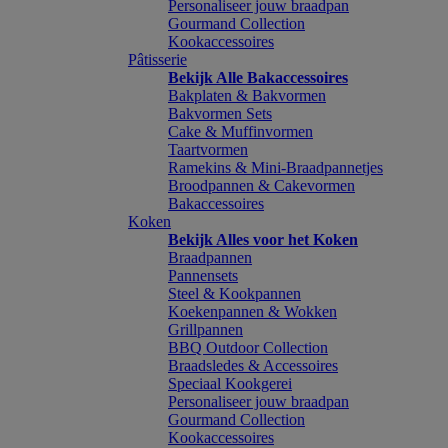
Personaliseer jouw braadpan
Gourmand Collection
Kookaccessoires
Pâtisserie
Bekijk Alle Bakaccessoires
Bakplaten & Bakvormen
Bakvormen Sets
Cake & Muffinvormen
Taartvormen
Ramekins & Mini-Braadpannetjes
Broodpannen & Cakevormen
Bakaccessoires
Koken
Bekijk Alles voor het Koken
Braadpannen
Pannensets
Steel & Kookpannen
Koekenpannen & Wokken
Grillpannen
BBQ Outdoor Collection
Braadsledes & Accessoires
Speciaal Kookgerei
Personaliseer jouw braadpan
Gourmand Collection
Kookaccessoires