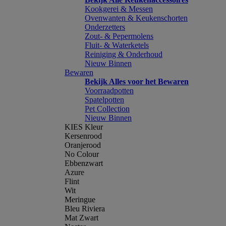
Kookgerei & Messen
Ovenwanten & Keukenschorten
Onderzetters
Zout- & Pepermolens
Fluit- & Waterketels
Reiniging & Onderhoud
Nieuw Binnen
Bewaren
Bekijk Alles voor het Bewaren
Voorraadpotten
Spatelpotten
Pet Collection
Nieuw Binnen
KIES Kleur
Kersenrood
Oranjerood
No Colour
Ebbenzwart
Azure
Flint
Wit
Meringue
Bleu Riviera
Mat Zwart