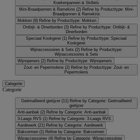
Koekenpannen & Skillets
Mini-Braadpannen & Ramekins
(2)
Refine by Producttype: Mini-
Braadpannen & Ramekins
Mokken
(9)
Refine by Producttype: Mokken
Ontbijt- & Dinerborden
(3)
Refine by Producttype: Ontbijt- &
Dinerborden
Speciaal Kookgerei
(1)
Refine by Producttype: Speciaal
Kookgerei
Wijnaccessoires & Sets
(2)
Refine by Producttype:
Wijnaccessoires & Sets
Wijnopeners
(2)
Refine by Producttype: Wijnopeners
Zout- en Pepermolens
(2)
Refine by Producttype: Zout- en
Pepermolens
Categorie
Categorie
Geëmailleerd gietijzer
(11)
Refine by Categorie: Geëmailleerd
gietijzer
Anti-aanbak
(2)
Refine by Categorie: Anti-aanbak
3-Laags RVS
(1)
Refine by Categorie: 3-Laags RVS
Aardewerk
(21)
Refine by Categorie: Aardewerk
Bakvormen
(1)
Refine by Categorie: Bakvormen
Wijnaccessoires
(4)
Refine by Categorie: Wijnaccessoires