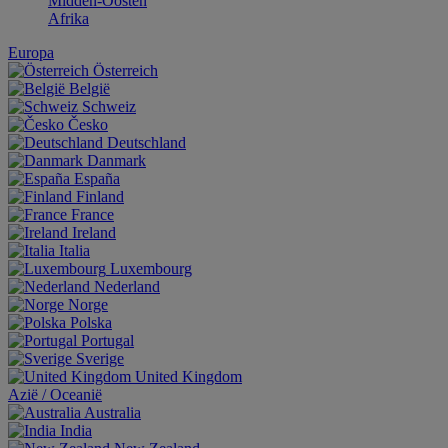
Midden-Oosten
Afrika
Europa
Österreich
België
Schweiz
Česko
Deutschland
Danmark
España
Finland
France
Ireland
Italia
Luxembourg
Nederland
Norge
Polska
Portugal
Sverige
United Kingdom
Aziё / Oceaniё
Australia
India