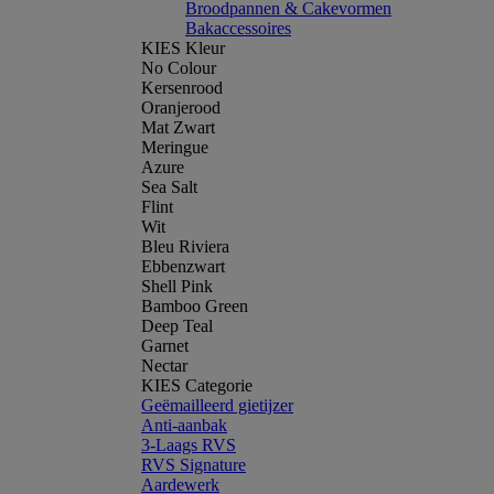
Broodpannen & Cakevormen
Bakaccessoires
KIES Kleur
No Colour
Kersenrood
Oranjerood
Mat Zwart
Meringue
Azure
Sea Salt
Flint
Wit
Bleu Riviera
Ebbenzwart
Shell Pink
Bamboo Green
Deep Teal
Garnet
Nectar
KIES Categorie
Geëmailleerd gietijzer
Anti-aanbak
3-Laags RVS
RVS Signature
Aardewerk