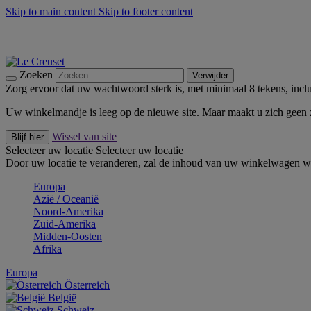
Skip to main content
Skip to footer content
Zomerse buitenmomenten met de BBQ Outdoor Collectie & Thy
De essentials van Le Creuset -
Ontdek Nu
Nieuwsbrieven: Registreer en bespaar 10%! -
Schrijf je nu in
Zoeken
Verwijder
Zorg ervoor dat uw wachtwoord sterk is, met minimaal 8 tekens, inclus
Uw winkelmandje is leeg op de nieuwe site. Maar maakt u zich geen
Wissel van site
Blijf hier
Selecteer uw locatie
Selecteer uw locatie
Door uw locatie te veranderen, zal de inhoud van uw winkelwagen wo
Europa
Aziё / Oceaniё
Noord-Amerika
Zuid-Amerika
Midden-Oosten
Afrika
Europa
Österreich
België
Schweiz