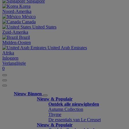
Singapore
Korea
Noord-Amerika
México
Canada
United States
Zuid-Amerika
Brazil
Midden-Oosten
United Arab Emirates
Afrika
Inloggen
Verlanglijstje
0
Nieuw Binnen
Nieuw & Populair
Ontdek alle nieuwigheden
Autumn Collection
Thyme
De essentials van Le Creuset
Nieuw & Populair