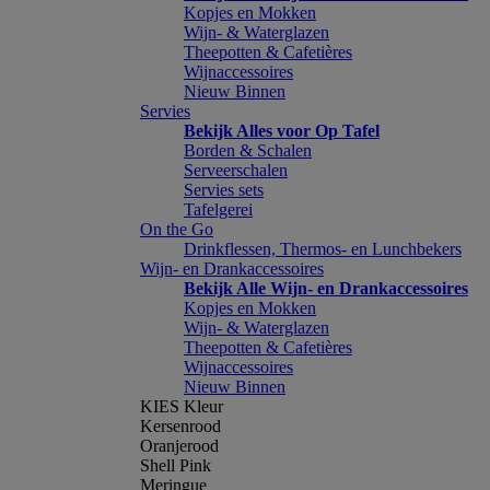
Kopjes en Mokken
Wijn- & Waterglazen
Theepotten & Cafetières
Wijnaccessoires
Nieuw Binnen
Servies
Bekijk Alles voor Op Tafel
Borden & Schalen
Serveerschalen
Servies sets
Tafelgerei
On the Go
Drinkflessen, Thermos- en Lunchbekers
Wijn- en Drankaccessoires
Bekijk Alle Wijn- en Drankaccessoires
Kopjes en Mokken
Wijn- & Waterglazen
Theepotten & Cafetières
Wijnaccessoires
Nieuw Binnen
KIES Kleur
Kersenrood
Oranjerood
Shell Pink
Meringue