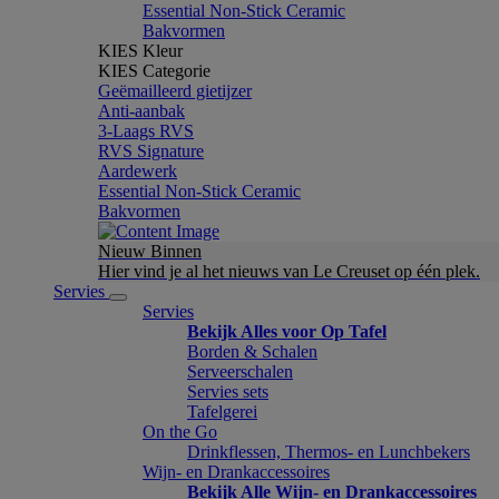
Essential Non-Stick Ceramic
Bakvormen
KIES Kleur
KIES Categorie
Geëmailleerd gietijzer
Anti-aanbak
3-Laags RVS
RVS Signature
Aardewerk
Essential Non-Stick Ceramic
Bakvormen
Nieuw Binnen
Hier vind je al het nieuws van Le Creuset op één plek.
Servies
Servies
Bekijk Alles voor Op Tafel
Borden & Schalen
Serveerschalen
Servies sets
Tafelgerei
On the Go
Drinkflessen, Thermos- en Lunchbekers
Wijn- en Drankaccessoires
Bekijk Alle Wijn- en Drankaccessoires