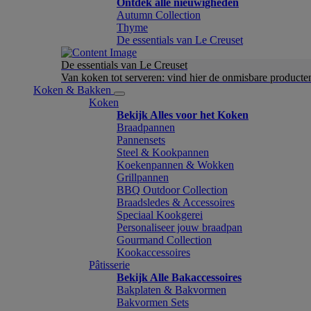
Ontdek alle nieuwigheden
Autumn Collection
Thyme
De essentials van Le Creuset
De essentials van Le Creuset
Van koken tot serveren: vind hier de onmisbare product
Koken & Bakken
Koken
Bekijk Alles voor het Koken
Braadpannen
Pannensets
Steel & Kookpannen
Koekenpannen & Wokken
Grillpannen
BBQ Outdoor Collection
Braadsledes & Accessoires
Speciaal Kookgerei
Personaliseer jouw braadpan
Gourmand Collection
Kookaccessoires
Pâtisserie
Bekijk Alle Bakaccessoires
Bakplaten & Bakvormen
Bakvormen Sets