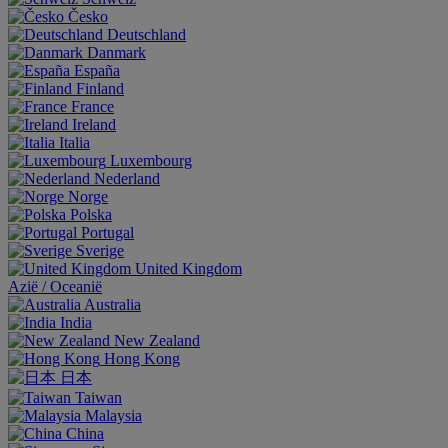
Česko
Deutschland
Danmark
España
Finland
France
Ireland
Italia
Luxembourg
Nederland
Norge
Polska
Portugal
Sverige
United Kingdom
Aziё / Oceaniё
Australia
India
New Zealand
Hong Kong
日本
Taiwan
Malaysia
China