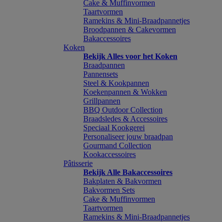
Cake & Muffinvormen
Taartvormen
Ramekins & Mini-Braadpannetjes
Broodpannen & Cakevormen
Bakaccessoires
Koken
Bekijk Alles voor het Koken
Braadpannen
Pannensets
Steel & Kookpannen
Koekenpannen & Wokken
Grillpannen
BBQ Outdoor Collection
Braadsledes & Accessoires
Speciaal Kookgerei
Personaliseer jouw braadpan
Gourmand Collection
Kookaccessoires
Pâtisserie
Bekijk Alle Bakaccessoires
Bakplaten & Bakvormen
Bakvormen Sets
Cake & Muffinvormen
Taartvormen
Ramekins & Mini-Braadpannetjes