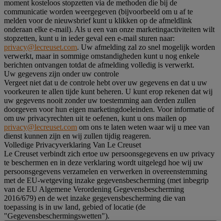
moment kosteloos stopzetten via de methoden die bij de
communicatie worden weergegeven (bijvoorbeeld om u af te
melden voor de nieuwsbrief kunt u klikken op de afmeldlink
onderaan elke e-mail). Als u een van onze marketingactiviteiten wilt
stopzetten, kunt u in ieder geval een e-mail sturen naar:
privacy@lecreuset.com
. Uw afmelding zal zo snel mogelijk worden
verwerkt, maar in sommige omstandigheden kunt u nog enkele
berichten ontvangen totdat de afmelding volledig is verwerkt.
Uw gegevens zijn onder uw controle
Vergeet niet dat u de controle hebt over uw gegevens en dat u uw
voorkeuren te allen tijde kunt beheren. U kunt erop rekenen dat wij
uw gegevens nooit zonder uw toestemming aan derden zullen
doorgeven voor hun eigen marketingdoeleinden. Voor informatie of
om uw privacyrechten uit te oefenen, kunt u ons mailen op
privacy@lecreuset.com
om ons te laten weten waar wij u mee van
dienst kunnen zijn en wij zullen tijdig reageren.
Volledige Privacyverklaring Van Le Creuset
Le Creuset verbindt zich ertoe uw persoonsgegevens en uw privacy
te beschermen en in deze verklaring wordt uitgelegd hoe wij uw
persoonsgegevens verzamelen en verwerken in overeenstemming
met de EU-wetgeving inzake gegevensbescherming (met inbegrip
van de EU Algemene Verordening Gegevensbescherming
2016/679) en de wet inzake gegevensbescherming die van
toepassing is in uw land, gebied of locatie (de
"Gegevensbeschermingswetten").