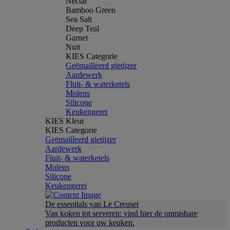
Nectar
Bamboo Green
Sea Salt
Deep Teal
Garnet
Nuit
KIES Categorie
Geëmailleerd gietijzer
Aardewerk
Fluit- & waterketels
Molens
Silicone
Keukengerei
KIES Kleur
KIES Categorie
Geëmailleerd gietijzer
Aardewerk
Fluit- & waterketels
Molens
Silicone
Keukengerei
De essentials van Le Creuset
Van koken tot serveren: vind hier de onmisbare
producten voor uw keuken.