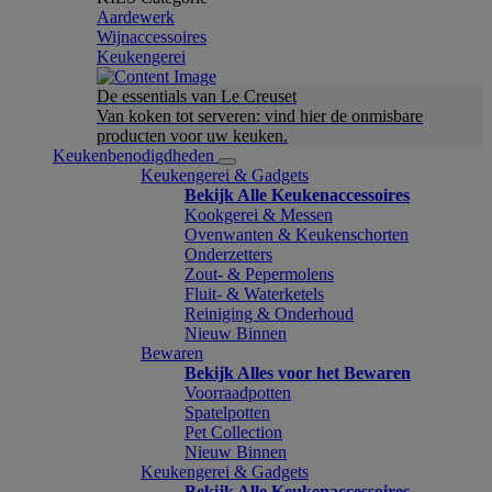
Aardewerk
Wijnaccessoires
Keukengerei
De essentials van Le Creuset
Van koken tot serveren: vind hier de onmisbare
producten voor uw keuken.
Keukenbenodigdheden
Keukengerei & Gadgets
Bekijk Alle Keukenaccessoires
Kookgerei & Messen
Ovenwanten & Keukenschorten
Onderzetters
Zout- & Pepermolens
Fluit- & Waterketels
Reiniging & Onderhoud
Nieuw Binnen
Bewaren
Bekijk Alles voor het Bewaren
Voorraadpotten
Spatelpotten
Pet Collection
Nieuw Binnen
Keukengerei & Gadgets
Bekijk Alle Keukenaccessoires