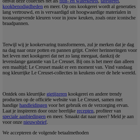
omvat deze collecties net als
fluit- en waterketels
,
tafelgerei
,
kookbenodigdheden
en meer. Op ons kookgerei wordt al generaties
lang vertrouwd, en is vervaardigd uit hoogwaardige materialen in
toonaangevende kleuren voor in jouw keuken, zoals onze iconische
braadpannen.
Terwijl wij je kookervaring transformeren, zul je merken dat je dag
na dag naar onze potten en pannen grijpt. Creëer herinneringen voor
het leven met kookgerei dat net zo lang meegaat, dankzij de
levenslange garantie van Le Creuset. Bij ons is het meer dan alleen
een maaltijd; Le Creuset maakt er een moment van. Vind vandaag
nog kleurrijke Le Creuset-collecties in keukens over de hele wereld.
Ontdek ons kleurrijke
gietijzeren
kookgerei en andere trendy
producten op de officiële website van Le Creuset, samen met
handige
handleidingen
voor het gebruik en de verzorging ervan.
Laat je inspireren door onze heerlijke
recepten
, profiteer van
speciale aanbiedingen
en meer. Smaakt dat naar meer? Meld je aan
voor onze
nieuwsbrief
.
We accepteren de volgende betaalmethoden