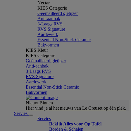
Nectar
KIES Categorie
Geëmailleerd gietijzer
Anti-aanbak
3-Laags RVS
RVS Signature
Aardewerk
Essential Non-Stick Ceramic
Bakvormen
KIES Kleur
KIES Categorie
Geëmailleerd gietijzer
Anti-aanbak
3-Laags RVS
RVS Signature
Aardewerk
Essential Non-Stick Ceramic
Bakvormen
Nieuw Binnen
Hier vind je al het nieuws van Le Creuset op één plek.
Servies
Servies
Bekijk Alles voor Op Tafel
Borden & Schalen