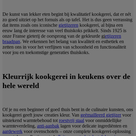
De kunst van lekker eten begint bij kwalitatief kookgerei, dat er nét
zo goed uitziet op het fornuis als op tafel. Het is dus geen verrassing
dat items zoals ons iconische
gietijzeren
kookgerei, al bijna een
eeuw lang de interesse van veel thuiskoks prikkelt. Sinds 1925 is
onze Franse gieterij de oorsprong van de gekleurde
gi
etijzeren
braadpan
. We erkennen het belang van kwaliteit en esthetiek en
zetten ons in voor het verfijnen van schoonheid en functionaliteit
voor jou en toekomstige generaties thuiskoks.
Kleurrijk kookgerei in keukens over de
hele wereld
Of je nu een beginner of goed thuis bent in de culinaire kunsten, ons
kookgerei geeft jouw creaties kleur. Van
geëmailleerd gietijzer
voor
uitstekend warmtebehoud tot
roestvrij staal
voor onmiddellijke
warmteverdeling,
anti-aanbak
lagen voor delicate ingrediënten en
aardewerk
voor ovenschotels – onze complete kookgerei-oplossing