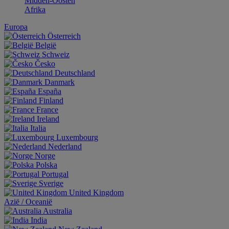
Midden-Oosten
Afrika
Europa
Österreich
België
Schweiz
Česko
Deutschland
Danmark
España
Finland
France
Ireland
Italia
Luxembourg
Nederland
Norge
Polska
Portugal
Sverige
United Kingdom
Aziё / Oceaniё
Australia
India