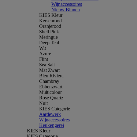
Wijnaccessoires
Nieuw Binnen
KIES Kleur
Kersenrood
Oranjerood
Shell Pink
Meringue
Deep Teal
Wit
Azure
Flint
Sea Salt
Mat Zwart
Bleu Riviera
Chambray
Ebbenzwart
Multicolour
Rose Quartz
Nuit
KIES Categorie
Aardewerk
Wijnaccessoires
Keukengerei
KIES Kleur
KIES Categorie