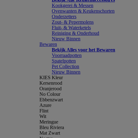
Kookgerei & Messen
Ovenwanten & Keukenschorten
Onderzetters
Zout- & Pepermolens
Fluit- & Waterketels
Reiniging & Onderhoud
Nieuw Binnen
Bewaren
Bekijk Alles voor het Bewaren
Voorraadpotten
Spatelpotten
Pet Collection
Nieuw Binnen
KIES Kleur
Kersenrood
Oranjerood
No Colour
Ebbenzwart
Azure
Flint
Wit
Meringue
Bleu Riviera
Mat Zwart