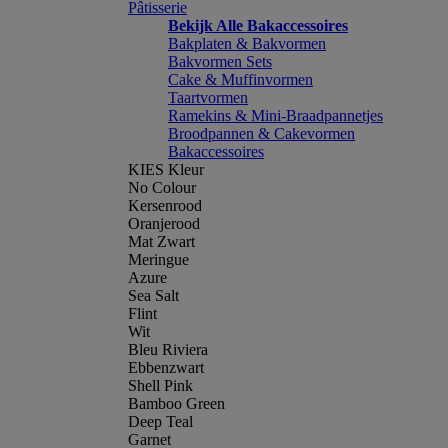
Pâtisserie
Bekijk Alle Bakaccessoires
Bakplaten & Bakvormen
Bakvormen Sets
Cake & Muffinvormen
Taartvormen
Ramekins & Mini-Braadpannetjes
Broodpannen & Cakevormen
Bakaccessoires
KIES Kleur
No Colour
Kersenrood
Oranjerood
Mat Zwart
Meringue
Azure
Sea Salt
Flint
Wit
Bleu Riviera
Ebbenzwart
Shell Pink
Bamboo Green
Deep Teal
Garnet