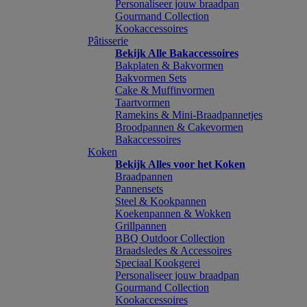
Personaliseer jouw braadpan
Gourmand Collection
Kookaccessoires
Pâtisserie
Bekijk Alle Bakaccessoires
Bakplaten & Bakvormen
Bakvormen Sets
Cake & Muffinvormen
Taartvormen
Ramekins & Mini-Braadpannetjes
Broodpannen & Cakevormen
Bakaccessoires
Koken
Bekijk Alles voor het Koken
Braadpannen
Pannensets
Steel & Kookpannen
Koekenpannen & Wokken
Grillpannen
BBQ Outdoor Collection
Braadsledes & Accessoires
Speciaal Kookgerei
Personaliseer jouw braadpan
Gourmand Collection
Kookaccessoires