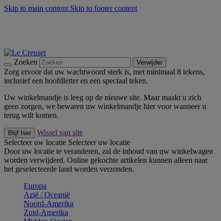
Skip to main content
Skip to footer content
Zomerse buitenmomenten met de BBQ Outdoor Collectie &
Thyme -
Shop Nu
De essentials van Le Creuset -
Ontdek Nu
Nieuwsbrieven: Registreer en bespaar 10%! -
Schrijf je nu in
Zoeken
Verwijder
Zorg ervoor dat uw wachtwoord sterk is, met minimaal 8 tekens,
inclusief een hoofdletter en een speciaal teken.
Uw winkelmandje is leeg op de nieuwe site. Maar maakt u zich
geen zorgen, we bewaren uw winkelmandje hier voor wanneer u
terug wilt komen.
Wissel van site
Blijf hier
Selecteer uw locatie
Selecteer uw locatie
Door uw locatie te veranderen, zal de inhoud van uw winkelwagen
worden verwijderd. Online gekochte artikelen kunnen alleen naar
het geselecteerde land worden verzonden.
Europa
Aziё / Oceaniё
Noord-Amerika
Zuid-Amerika