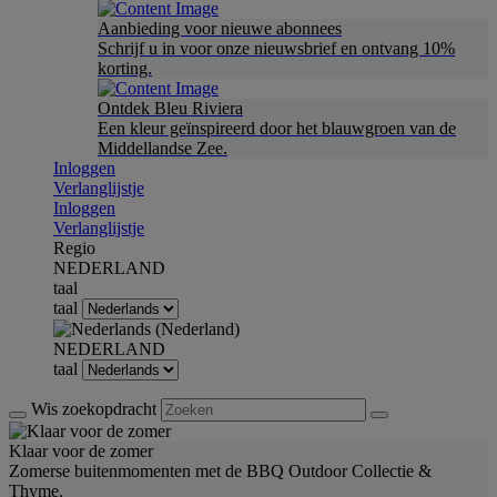
Aanbieding voor nieuwe abonnees
Schrijf u in voor onze nieuwsbrief en ontvang 10%
korting.
Ontdek Bleu Riviera
Een kleur geïnspireerd door het blauwgroen van de
Middellandse Zee.
Inloggen
Verlanglijstje
Inloggen
Verlanglijstje
Regio
NEDERLAND
taal
taal
NEDERLAND
taal
Wis zoekopdracht
Klaar voor de zomer
Zomerse buitenmomenten met de BBQ Outdoor Collectie &
Thyme.