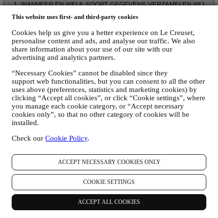
1. WANNEER EN WELK SOORT GEGEVENS VERZAMELEN WIJ
VAN U?
This website uses first- and third-party cookies
“Persoonsgegevens” betekent alle informatie met betrekking tot u en
die ons in staat stelt om u te identificeren, hetzij rechtstreeks of in
Cookies help us give you a better experience on Le Creuset,
combinatie met andere informatie.
personalise content and ads, and analyse our traffic. We also
Kinderen: Deze website is niet bedoeld voor kinderen en we
share information about your use of our site with our
verzamelen niet bewust gegevens met betrekking tot kinderen.
advertising and analytics partners.
Wij kunnen persoonsgegevens van u verzamelen wanneer u onze
“Necessary Cookies” cannot be disabled since they
website gebruikt (de "Website"), een Le Creuset-account aanmaakt,
support web functionalities, but you can consent to all the other
een Le Creuset-product koopt op de Website of in onze Le Creuset
uses above (preferences, statistics and marketing cookies) by
Winkels (Signature Boutiques en Outlet Winkels) of wanneer u zich
clicking “Accept all cookies”, or click “Cookie settings”, where
aanmeldt voor onze marketingcommunicatie. De persoonsgegevens
you manage each cookie category, or “Accept necessary
kunnen betrekking hebben op:
cookies only”, so that no other category of cookies will be
installed.
Naam, voornaam, e-mailadres, geboortedatum en andere
contactgegevens (adres, telefoonnummer), om een Le
Check our
Cookie Policy
.
Creuset-account aan te maken of als gastgebruiker te kopen,
of om u aan te melden voor onze marketingcommunicatie
online of in onze winkels;
ACCEPT NECESSARY COOKIES ONLY
uw aankoopgegevens, bijvoorbeeld datum en tijdstip van
aankoop, leveringsgegevens, product- en betalingsgegevens,
COOKIE SETTINGS
voor het beheer van uw bestellingen;
gegevens over uw online browsegeschiedenis (bv. online-
ACCEPT ALL COOKIES
identificatienummers - zoals uw IP-adres, browserversie,
besturingssysteem, duur van het bezoek, terugkerende