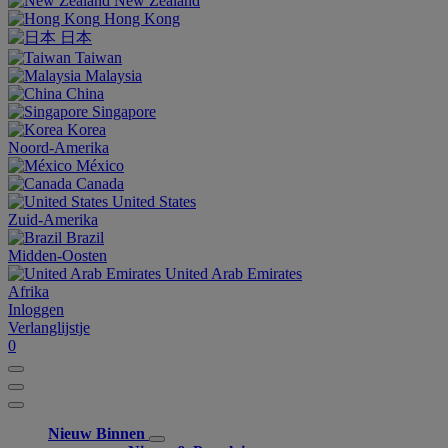
New Zealand
Hong Kong
日本
Taiwan
Malaysia
China
Singapore
Korea
Noord-Amerika
México
Canada
United States
Zuid-Amerika
Brazil
Midden-Oosten
United Arab Emirates
Afrika
Inloggen
Verlanglijstje
0
Nieuw Binnen