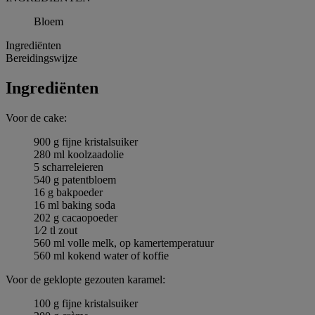
Bloem
Ingrediёnten
Bereidingswijze
Ingrediёnten
Voor de cake:
900 g fijne kristalsuiker
280 ml koolzaadolie
5 scharreleieren
540 g patentbloem
16 g bakpoeder
16 ml baking soda
202 g cacaopoeder
1⁄2 tl zout
560 ml volle melk, op kamertemperatuur
560 ml kokend water of koffie
Voor de geklopte gezouten karamel:
100 g fijne kristalsuiker