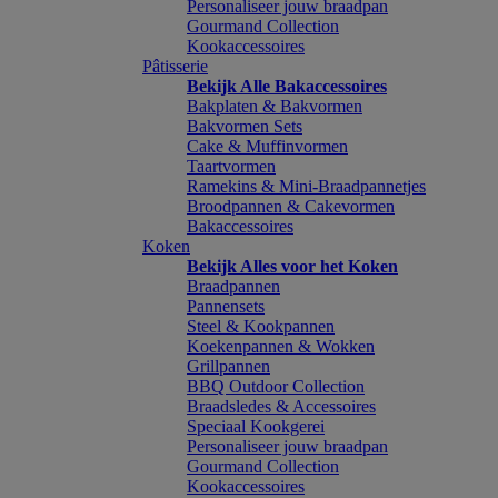
Personaliseer jouw braadpan
Gourmand Collection
Kookaccessoires
Pâtisserie
Bekijk Alle Bakaccessoires
Bakplaten & Bakvormen
Bakvormen Sets
Cake & Muffinvormen
Taartvormen
Ramekins & Mini-Braadpannetjes
Broodpannen & Cakevormen
Bakaccessoires
Koken
Bekijk Alles voor het Koken
Braadpannen
Pannensets
Steel & Kookpannen
Koekenpannen & Wokken
Grillpannen
BBQ Outdoor Collection
Braadsledes & Accessoires
Speciaal Kookgerei
Personaliseer jouw braadpan
Gourmand Collection
Kookaccessoires