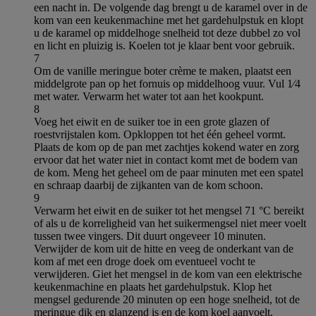
een nacht in. De volgende dag brengt u de karamel over in de
kom van een keukenmachine met het gardehulpstuk en klopt
u de karamel op middelhoge snelheid tot deze dubbel zo vol
en licht en pluizig is. Koelen tot je klaar bent voor gebruik.
7
Om de vanille meringue boter crème te maken, plaatst een
middelgrote pan op het fornuis op middelhoog vuur. Vul 1⁄4
met water. Verwarm het water tot aan het kookpunt.
8
Voeg het eiwit en de suiker toe in een grote glazen of
roestvrijstalen kom. Opkloppen tot het één geheel vormt.
Plaats de kom op de pan met zachtjes kokend water en zorg
ervoor dat het water niet in contact komt met de bodem van
de kom. Meng het geheel om de paar minuten met een spatel
en schraap daarbij de zijkanten van de kom schoon.
9
Verwarm het eiwit en de suiker tot het mengsel 71 °C bereikt
of als u de korreligheid van het suikermengsel niet meer voelt
tussen twee vingers. Dit duurt ongeveer 10 minuten.
Verwijder de kom uit de hitte en veeg de onderkant van de
kom af met een droge doek om eventueel vocht te
verwijderen. Giet het mengsel in de kom van een elektrische
keukenmachine en plaats het gardehulpstuk. Klop het
mengsel gedurende 20 minuten op een hoge snelheid, tot de
meringue dik en glanzend is en de kom koel aanvoelt.