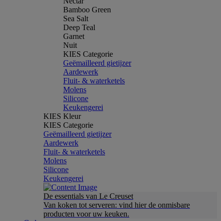
Nectar
Bamboo Green
Sea Salt
Deep Teal
Garnet
Nuit
KIES Categorie
Geëmailleerd gietijzer
Aardewerk
Fluit- & waterketels
Molens
Silicone
Keukengerei
KIES Kleur
KIES Categorie
Geëmailleerd gietijzer
Aardewerk
Fluit- & waterketels
Molens
Silicone
Keukengerei
De essentials van Le Creuset
Van koken tot serveren: vind hier de onmisbare
producten voor uw keuken.