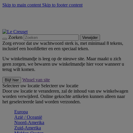
Skip to main content
Skip to footer content
Zomerse buitenmomenten met de BBQ Outdoor Collectie &
Thyme -
Shop Nu
De essentials van Le Creuset -
Ontdek Nu
Nieuwsbrieven: Registreer en bespaar 10%! -
Schrijf je nu in
Zoeken
Verwijder
Zorg ervoor dat uw wachtwoord sterk is, met minimaal 8 tekens,
inclusief een hoofdletter en een speciaal teken.
Uw winkelmandje is leeg op de nieuwe site. Maar maakt u zich
geen zorgen, we bewaren uw winkelmandje hier voor wanneer u
terug wilt komen.
Wissel van site
Blijf hier
Selecteer uw locatie
Selecteer uw locatie
Door uw locatie te veranderen, zal de inhoud van uw winkelwagen
worden verwijderd. Online gekochte artikelen kunnen alleen naar
het geselecteerde land worden verzonden.
Europa
Aziё / Oceaniё
Noord-Amerika
Zuid-Amerika