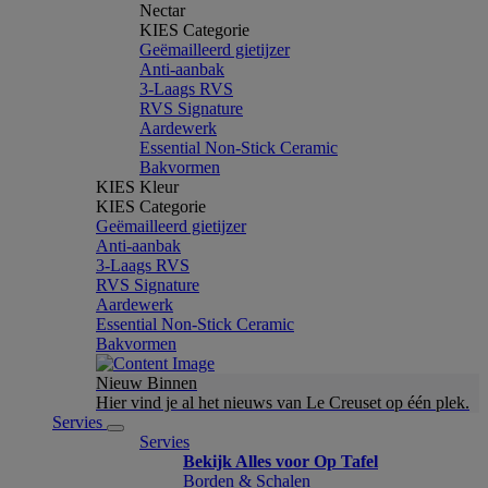
Nectar
KIES Categorie
Geëmailleerd gietijzer
Anti-aanbak
3-Laags RVS
RVS Signature
Aardewerk
Essential Non-Stick Ceramic
Bakvormen
KIES Kleur
KIES Categorie
Geëmailleerd gietijzer
Anti-aanbak
3-Laags RVS
RVS Signature
Aardewerk
Essential Non-Stick Ceramic
Bakvormen
Nieuw Binnen
Hier vind je al het nieuws van Le Creuset op één plek.
Servies
Servies
Bekijk Alles voor Op Tafel
Borden & Schalen