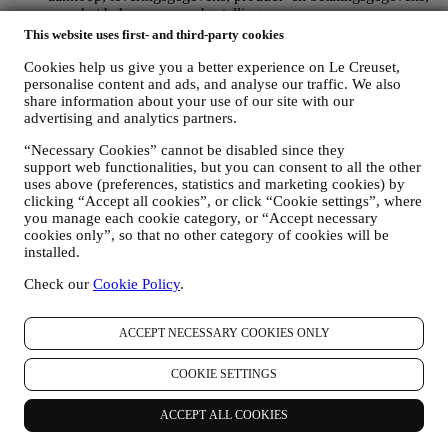
voor het beheer van uw bestellingen;
gegevens over uw online browsegeschiedenis (bv. online-
This website uses first- and third-party cookies
identificatienummers - zoals uw IP-adres, browserversie,
besturingssysteem, duur van het bezoek, terugkerende
Cookies help us give you a better experience on Le Creuset,
personalise content and ads, and analyse our traffic. We also
gebruiker, geografische oorsprong), verzameld tijdens uw
share information about your use of our site with our
bezoeken aan de Website (ongeacht of u een geregistreerde
advertising and analytics partners.
gebruiker bent of niet), door gebruik te maken van logs en/of
traceringstechnologieën zoals “cookies” (voor informatie over
“Necessary Cookies” cannot be disabled since they
het verzamelen van gegevens door middel van cookies, zie
support web functionalities, but you can consent to all the other
ons
Cookiebeleid
, ter verbetering van onze diensten en
uses above (preferences, statistics and marketing cookies) by
advertenties, of voor onze statistische analyse; in de meeste
clicking “Accept all cookies”, or click “Cookie settings”, where
gevallen zullen we u niet kunnen identificeren aan de hand
you manage each cookie category, or “Accept necessary
van deze technische informatie.
cookies only”, so that no other category of cookies will be
uw feedback, verzoeken, klachten, vragen of interacties met
installed.
ons (bijvoorbeeld uw berichten, chats, berichten op sociale
media, e-mails of telefoontjes).
Check our
Cookie Policy
.
De persoonsgegevens die van u worden verzameld wanneer u de
ACCEPT NECESSARY COOKIES ONLY
Website gebruikt of anderszins persoonlijk identificeerbare
informatie verstrekt, zijn op die manier beschermd en u hebt de
privacyrechten die in paragraaf 8 hieronder worden uitgelegd.
COOKIE SETTINGS
2. WIE VERZAMELT UW GEGEVENS?
De verwerkingsverantwoordelijke voor de e-commercediensten die
ACCEPT ALL COOKIES
via de website worden aangeboden, is Le Creuset Nederland BV
met statutaire zetel te Le Creuset Nederland BV, Bijster 15, 4817