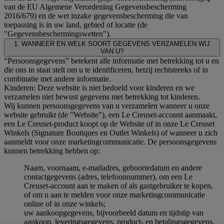
van de EU Algemene Verordening Gegevensbescherming
2016/679) en de wet inzake gegevensbescherming die van
toepassing is in uw land, gebied of locatie (de
"Gegevensbeschermingswetten").
1. WANNEER EN WELK SOORT GEGEVENS VERZAMELEN WIJ
VAN U?
“Persoonsgegevens” betekent alle informatie met betrekking tot u en
die ons in staat stelt om u te identificeren, hetzij rechtstreeks of in
combinatie met andere informatie.
Kinderen: Deze website is niet bedoeld voor kinderen en we
verzamelen niet bewust gegevens met betrekking tot kinderen.
Wij kunnen persoonsgegevens van u verzamelen wanneer u onze
website gebruikt (de "Website"), een Le Creuset-account aanmaakt,
een Le Creuset-product koopt op de Website of in onze Le Creuset
Winkels (Signature Boutiques en Outlet Winkels) of wanneer u zich
aanmeldt voor onze marketingcommunicatie. De persoonsgegevens
kunnen betrekking hebben op:
Naam, voornaam, e-mailadres, geboortedatum en andere
contactgegevens (adres, telefoonnummer), om een Le
Creuset-account aan te maken of als gastgebruiker te kopen,
of om u aan te melden voor onze marketingcommunicatie
online of in onze winkels;
uw aankoopgegevens, bijvoorbeeld datum en tijdstip van
aankoop, leveringsgegevens, product- en betalingsgegevens,