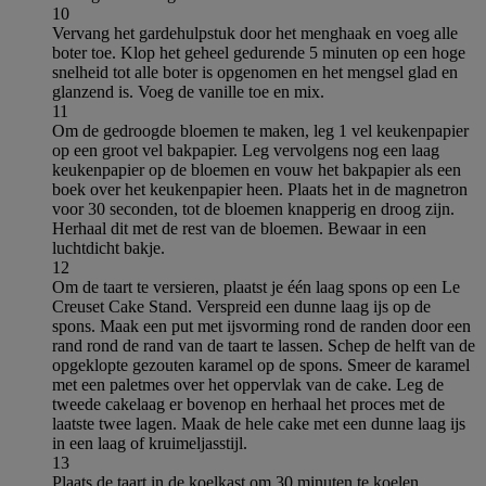
10
Vervang het gardehulpstuk door het menghaak en voeg alle
boter toe. Klop het geheel gedurende 5 minuten op een hoge
snelheid tot alle boter is opgenomen en het mengsel glad en
glanzend is. Voeg de vanille toe en mix.
11
Om de gedroogde bloemen te maken, leg 1 vel keukenpapier
op een groot vel bakpapier. Leg vervolgens nog een laag
keukenpapier op de bloemen en vouw het bakpapier als een
boek over het keukenpapier heen. Plaats het in de magnetron
voor 30 seconden, tot de bloemen knapperig en droog zijn.
Herhaal dit met de rest van de bloemen. Bewaar in een
luchtdicht bakje.
12
Om de taart te versieren, plaatst je één laag spons op een Le
Creuset Cake Stand. Verspreid een dunne laag ijs op de
spons. Maak een put met ijsvorming rond de randen door een
rand rond de rand van de taart te lassen. Schep de helft van de
opgeklopte gezouten karamel op de spons. Smeer de karamel
met een paletmes over het oppervlak van de cake. Leg de
tweede cakelaag er bovenop en herhaal het proces met de
laatste twee lagen. Maak de hele cake met een dunne laag ijs
in een laag of kruimeljasstijl.
13
Plaats de taart in de koelkast om 30 minuten te koelen,