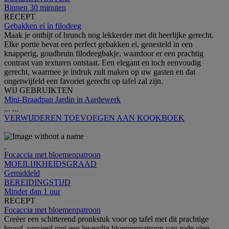
Binnen 30 minuten
RECEPT
Gebakken ei in filodeeg
Maak je ontbijt of brunch nog lekkerder met dit heerlijke gerecht.
Elke portie bevat een perfect gebakken ei, genesteld in een
knapperig, goudbruin filodeegbakje, waardoor er een prachtig
contrast van texturen ontstaat. Een elegant en toch eenvoudig
gerecht, waarmee je indruk zult maken op uw gasten en dat
ongetwijfeld een favoriet gerecht op tafel zal zijn.
WIJ GEBRUIKTEN
Mini-Braadpan Jardin in Aardewerk
...
...
VERWIJDEREN
TOEVOEGEN AAN KOOKBOEK
Focaccia met bloemenpatroon
MOEILIJKHEIDSGRAAD
Gemiddeld
BEREIDINGSTIJD
Minder dan 1 uur
RECEPT
Focaccia met bloemenpatroon
Creëer een schitterend pronkstuk voor op tafel met dit prachtige
brood, versierd met een levendig bloemenpatroon van rode uien,