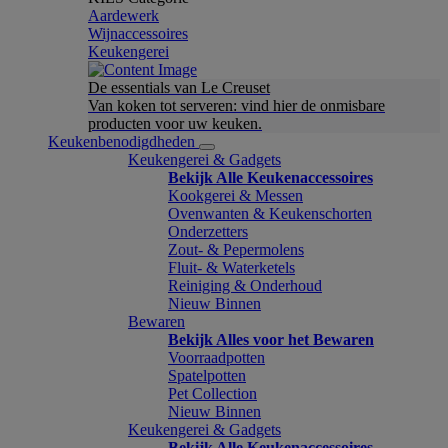
Aardewerk
Wijnaccessoires
Keukengerei
De essentials van Le Creuset
Van koken tot serveren: vind hier de onmisbare
producten voor uw keuken.
Keukenbenodigdheden
Keukengerei & Gadgets
Bekijk Alle Keukenaccessoires
Kookgerei & Messen
Ovenwanten & Keukenschorten
Onderzetters
Zout- & Pepermolens
Fluit- & Waterketels
Reiniging & Onderhoud
Nieuw Binnen
Bewaren
Bekijk Alles voor het Bewaren
Voorraadpotten
Spatelpotten
Pet Collection
Nieuw Binnen
Keukengerei & Gadgets
Bekijk Alle Keukenaccessoires