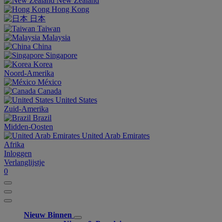
New Zealand
Hong Kong
日本
Taiwan
Malaysia
China
Singapore
Korea
Noord-Amerika
México
Canada
United States
Zuid-Amerika
Brazil
Midden-Oosten
United Arab Emirates
Afrika
Inloggen
Verlanglijstje
0
Nieuw Binnen