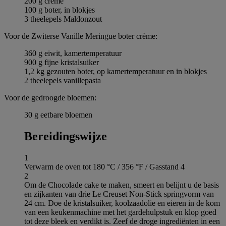
200 g crème
100 g boter, in blokjes
3 theelepels Maldonzout
Voor de Zwiterse Vanille Meringue boter crème:
360 g eiwit, kamertemperatuur
900 g fijne kristalsuiker
1,2 kg gezouten boter, op kamertemperatuur en in blokjes
2 theelepels vanillepasta
Voor de gedroogde bloemen:
30 g eetbare bloemen
Bereidingswijze
1
Verwarm de oven tot 180 °C / 356 °F / Gasstand 4
2
Om de Chocolade cake te maken, smeert en belijnt u de basis
en zijkanten van drie Le Creuset Non-Stick springvorm van
24 cm. Doe de kristalsuiker, koolzaadolie en eieren in de kom
van een keukenmachine met het gardehulpstuk en klop goed
tot deze bleek en verdikt is. Zeef de droge ingrediënten in een