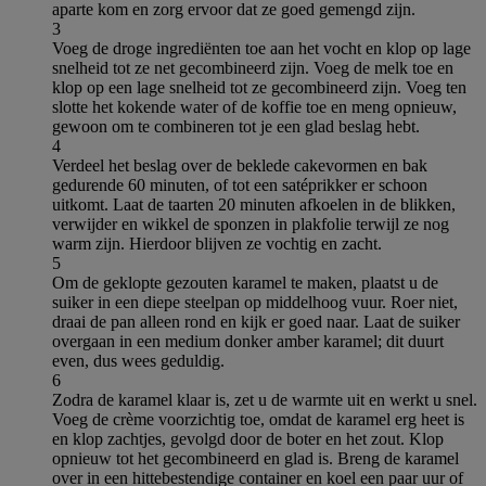
aparte kom en zorg ervoor dat ze goed gemengd zijn.
3
Voeg de droge ingrediënten toe aan het vocht en klop op lage
snelheid tot ze net gecombineerd zijn. Voeg de melk toe en
klop op een lage snelheid tot ze gecombineerd zijn. Voeg ten
slotte het kokende water of de koffie toe en meng opnieuw,
gewoon om te combineren tot je een glad beslag hebt.
4
Verdeel het beslag over de beklede cakevormen en bak
gedurende 60 minuten, of tot een satéprikker er schoon
uitkomt. Laat de taarten 20 minuten afkoelen in de blikken,
verwijder en wikkel de sponzen in plakfolie terwijl ze nog
warm zijn. Hierdoor blijven ze vochtig en zacht.
5
Om de geklopte gezouten karamel te maken, plaatst u de
suiker in een diepe steelpan op middelhoog vuur. Roer niet,
draai de pan alleen rond en kijk er goed naar. Laat de suiker
overgaan in een medium donker amber karamel; dit duurt
even, dus wees geduldig.
6
Zodra de karamel klaar is, zet u de warmte uit en werkt u snel.
Voeg de crème voorzichtig toe, omdat de karamel erg heet is
en klop zachtjes, gevolgd door de boter en het zout. Klop
opnieuw tot het gecombineerd en glad is. Breng de karamel
over in een hittebestendige container en koel een paar uur of