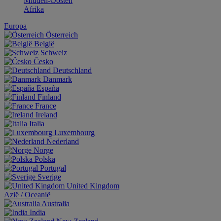
Midden-Oosten
Afrika
Europa
Österreich
België
Schweiz
Česko
Deutschland
Danmark
España
Finland
France
Ireland
Italia
Luxembourg
Nederland
Norge
Polska
Portugal
Sverige
United Kingdom
Aziё / Oceaniё
Australia
India