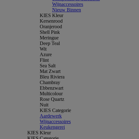
Wijnaccessoires
Nieuw Binnen
KIES Kleur
Kersenrood
Oranjerood
Shell Pink
Meringue
Deep Teal
Wit
Azure
Flint
Sea Salt
Mat Zwart
Bleu Riviera
Chambray
Ebbenzwart
Multicolour
Rose Quartz
Nuit
KIES Categorie
Aardewerk
Wijnaccessoires
Keukengerei
KIES Kleur
KIES Categorie