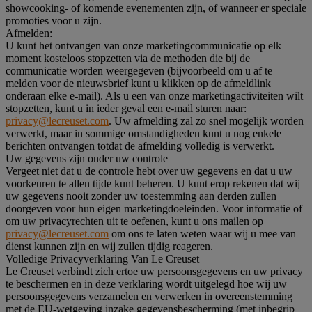
showcooking- of komende evenementen zijn, of wanneer er speciale
promoties voor u zijn.
Afmelden:
U kunt het ontvangen van onze marketingcommunicatie op elk
moment kosteloos stopzetten via de methoden die bij de
communicatie worden weergegeven (bijvoorbeeld om u af te
melden voor de nieuwsbrief kunt u klikken op de afmeldlink
onderaan elke e-mail). Als u een van onze marketingactiviteiten wilt
stopzetten, kunt u in ieder geval een e-mail sturen naar:
privacy@lecreuset.com
. Uw afmelding zal zo snel mogelijk worden
verwerkt, maar in sommige omstandigheden kunt u nog enkele
berichten ontvangen totdat de afmelding volledig is verwerkt.
Uw gegevens zijn onder uw controle
Vergeet niet dat u de controle hebt over uw gegevens en dat u uw
voorkeuren te allen tijde kunt beheren. U kunt erop rekenen dat wij
uw gegevens nooit zonder uw toestemming aan derden zullen
doorgeven voor hun eigen marketingdoeleinden. Voor informatie of
om uw privacyrechten uit te oefenen, kunt u ons mailen op
privacy@lecreuset.com
om ons te laten weten waar wij u mee van
dienst kunnen zijn en wij zullen tijdig reageren.
Volledige Privacyverklaring Van Le Creuset
Le Creuset verbindt zich ertoe uw persoonsgegevens en uw privacy
te beschermen en in deze verklaring wordt uitgelegd hoe wij uw
persoonsgegevens verzamelen en verwerken in overeenstemming
met de EU-wetgeving inzake gegevensbescherming (met inbegrip