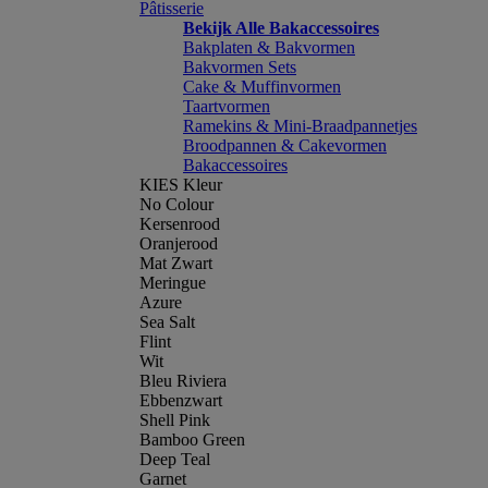
Pâtisserie
Bekijk Alle Bakaccessoires
Bakplaten & Bakvormen
Bakvormen Sets
Cake & Muffinvormen
Taartvormen
Ramekins & Mini-Braadpannetjes
Broodpannen & Cakevormen
Bakaccessoires
KIES Kleur
No Colour
Kersenrood
Oranjerood
Mat Zwart
Meringue
Azure
Sea Salt
Flint
Wit
Bleu Riviera
Ebbenzwart
Shell Pink
Bamboo Green
Deep Teal
Garnet