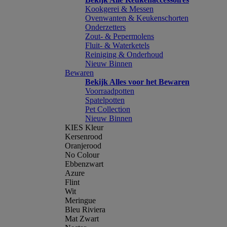
Kookgerei & Messen
Ovenwanten & Keukenschorten
Onderzetters
Zout- & Pepermolens
Fluit- & Waterketels
Reiniging & Onderhoud
Nieuw Binnen
Bewaren
Bekijk Alles voor het Bewaren
Voorraadpotten
Spatelpotten
Pet Collection
Nieuw Binnen
KIES Kleur
Kersenrood
Oranjerood
No Colour
Ebbenzwart
Azure
Flint
Wit
Meringue
Bleu Riviera
Mat Zwart