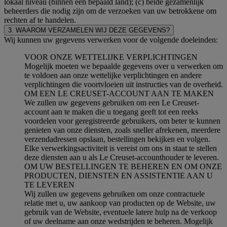
lokaal niveau (binnen een bepaald land); (c) beide gezamenlijk
beheerders die nodig zijn om de verzoeken van uw betrokkene om
rechten af te handelen.
3. WAAROM VERZAMELEN WIJ DEZE GEGEVENS?
Wij kunnen uw gegevens verwerken voor de volgende doeleinden:
VOOR ONZE WETTELIJKE VERPLICHTINGEN
Mogelijk moeten we bepaalde gegevens over u verwerken om
te voldoen aan onze wettelijke verplichtingen en andere
verplichtingen die voortvloeien uit instructies van de overheid.
OM EEN LE CREUSET-ACCOUNT AAN TE MAKEN
We zullen uw gegevens gebruiken om een Le Creuset-
account aan te maken die u toegang geeft tot een reeks
voordelen voor geregistreerde gebruikers, om beter te kunnen
genieten van onze diensten, zoals sneller afrekenen, meerdere
verzendadressen opslaan, bestellingen bekijken en volgen.
Elke verwerkingsactiviteit is vereist om ons in staat te stellen
deze diensten aan u als Le Creuset-accounthouder te leveren.
OM UW BESTELLINGEN TE BEHEREN EN OM ONZE
PRODUCTEN, DIENSTEN EN ASSISTENTIE AAN U
TE LEVEREN
Wij zullen uw gegevens gebruiken om onze contractuele
relatie met u, uw aankoop van producten op de Website, uw
gebruik van de Website, eventuele latere hulp na de verkoop
of uw deelname aan onze wedstrijden te beheren. Mogelijk