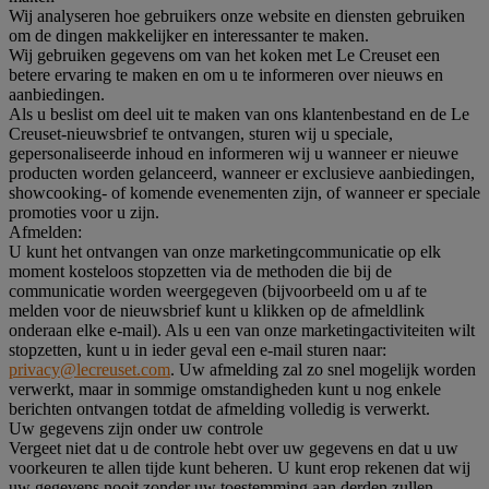
Wij analyseren hoe gebruikers onze website en diensten gebruiken
om de dingen makkelijker en interessanter te maken.
Wij gebruiken gegevens om van het koken met Le Creuset een
betere ervaring te maken en om u te informeren over nieuws en
aanbiedingen.
Als u beslist om deel uit te maken van ons klantenbestand en de Le
Creuset-nieuwsbrief te ontvangen, sturen wij u speciale,
gepersonaliseerde inhoud en informeren wij u wanneer er nieuwe
producten worden gelanceerd, wanneer er exclusieve aanbiedingen,
showcooking- of komende evenementen zijn, of wanneer er speciale
promoties voor u zijn.
Afmelden:
U kunt het ontvangen van onze marketingcommunicatie op elk
moment kosteloos stopzetten via de methoden die bij de
communicatie worden weergegeven (bijvoorbeeld om u af te
melden voor de nieuwsbrief kunt u klikken op de afmeldlink
onderaan elke e-mail). Als u een van onze marketingactiviteiten wilt
stopzetten, kunt u in ieder geval een e-mail sturen naar:
privacy@lecreuset.com
. Uw afmelding zal zo snel mogelijk worden
verwerkt, maar in sommige omstandigheden kunt u nog enkele
berichten ontvangen totdat de afmelding volledig is verwerkt.
Uw gegevens zijn onder uw controle
Vergeet niet dat u de controle hebt over uw gegevens en dat u uw
voorkeuren te allen tijde kunt beheren. U kunt erop rekenen dat wij
uw gegevens nooit zonder uw toestemming aan derden zullen