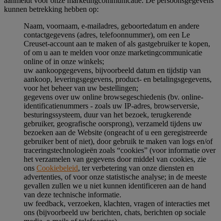
aanmeldt voor onze marketingcommunicatie. De persoonsgegevens
kunnen betrekking hebben op:
Naam, voornaam, e-mailadres, geboortedatum en andere
contactgegevens (adres, telefoonnummer), om een Le
Creuset-account aan te maken of als gastgebruiker te kopen,
of om u aan te melden voor onze marketingcommunicatie
online of in onze winkels;
uw aankoopgegevens, bijvoorbeeld datum en tijdstip van
aankoop, leveringsgegevens, product- en betalingsgegevens,
voor het beheer van uw bestellingen;
gegevens over uw online browsegeschiedenis (bv. online-
identificatienummers - zoals uw IP-adres, browserversie,
besturingssysteem, duur van het bezoek, terugkerende
gebruiker, geografische oorsprong), verzameld tijdens uw
bezoeken aan de Website (ongeacht of u een geregistreerde
gebruiker bent of niet), door gebruik te maken van logs en/of
traceringstechnologieën zoals “cookies” (voor informatie over
het verzamelen van gegevens door middel van cookies, zie
ons
Cookiebeleid
, ter verbetering van onze diensten en
advertenties, of voor onze statistische analyse; in de meeste
gevallen zullen we u niet kunnen identificeren aan de hand
van deze technische informatie.
uw feedback, verzoeken, klachten, vragen of interacties met
ons (bijvoorbeeld uw berichten, chats, berichten op sociale