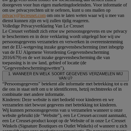
doorgeven voor hun eigen marketingdoeleinden. Voor informatie of
om uw privacyrechten uit te oefenen, kunt u ons mailen op
privacy@lecreuset.com
om ons te laten weten waar wij u mee van
dienst kunnen zijn en wij zullen tijdig reageren.
Volledige Privacyverklaring Van Le Creuset
Le Creuset verbindt zich ertoe uw persoonsgegevens en uw privacy
te beschermen en in deze verklaring wordt uitgelegd hoe wij uw
persoonsgegevens verzamelen en verwerken in overeenstemming
met de EU-wetgeving inzake gegevensbescherming (met inbegrip
van de EU Algemene Verordening Gegevensbescherming
2016/679) en de wet inzake gegevensbescherming die van
toepassing is in uw land, gebied of locatie (de
"Gegevensbeschermingswetten").
1. WANNEER EN WELK SOORT GEGEVENS VERZAMELEN WIJ
VAN U?
“Persoonsgegevens” betekent alle informatie met betrekking tot u en
die ons in staat stelt om u te identificeren, hetzij rechtstreeks of in
combinatie met andere informatie.
Kinderen: Deze website is niet bedoeld voor kinderen en we
verzamelen niet bewust gegevens met betrekking tot kinderen.
Wij kunnen persoonsgegevens van u verzamelen wanneer u onze
website gebruikt (de "Website"), een Le Creuset-account aanmaakt,
een Le Creuset-product koopt op de Website of in onze Le Creuset
Winkels (Signature Boutiques en Outlet Winkels) of wanneer u zich