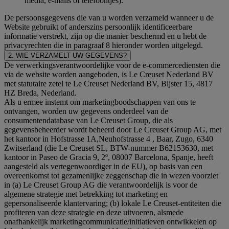
media, e-mails of telefoontjes).
De persoonsgegevens die van u worden verzameld wanneer u de
Website gebruikt of anderszins persoonlijk identificeerbare
informatie verstrekt, zijn op die manier beschermd en u hebt de
privacyrechten die in paragraaf 8 hieronder worden uitgelegd.
2. WIE VERZAMELT UW GEGEVENS?
De verwerkingsverantwoordelijke voor de e-commercediensten die
via de website worden aangeboden, is Le Creuset Nederland BV
met statutaire zetel te Le Creuset Nederland BV, Bijster 15, 4817
HZ Breda, Nederland.
Als u ermee instemt om marketingboodschappen van ons te
ontvangen, worden uw gegevens onderdeel van de
consumentendatabase van Le Creuset Group, die als
gegevensbeheerder wordt beheerd door Le Creuset Group AG, met
het kantoor in Hofstrasse 1A,Neuhofstrasse 4 , Baar, Zugo, 6340
Zwitserland (die Le Creuset SL, BTW-nummer B62153630, met
kantoor in Paseo de Gracia 9, 2º, 08007 Barcelona, Spanje, heeft
aangesteld als vertegenwoordiger in de EU), op basis van een
overeenkomst tot gezamenlijke zeggenschap die in wezen voorziet
in (a) Le Creuset Group AG die verantwoordelijk is voor de
algemene strategie met betrekking tot marketing en
gepersonaliseerde klantervaring; (b) lokale Le Creuset-entiteiten die
profiteren van deze strategie en deze uitvoeren, alsmede
onafhankelijk marketingcommunicatie/initiatieven ontwikkelen op