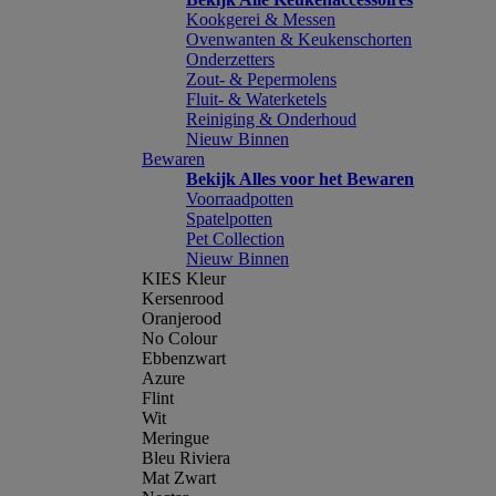
Kookgerei & Messen
Ovenwanten & Keukenschorten
Onderzetters
Zout- & Pepermolens
Fluit- & Waterketels
Reiniging & Onderhoud
Nieuw Binnen
Bewaren
Bekijk Alles voor het Bewaren
Voorraadpotten
Spatelpotten
Pet Collection
Nieuw Binnen
KIES Kleur
Kersenrood
Oranjerood
No Colour
Ebbenzwart
Azure
Flint
Wit
Meringue
Bleu Riviera
Mat Zwart