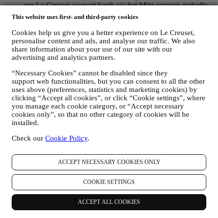
een Le Creuset-account heeft, via het Mijn account-gedeelte
van de Website.
Afmelden
: U kunt het ontvangen van onze
This website uses first- and third-party cookies
marketingcommunicatie of updates te allen tijde kosteloos
stopzetten via de methoden die bij de communicatie worden
Cookies help us give you a better experience on Le Creuset,
weergegeven (om u bijvoorbeeld af te melden voor de
personalise content and ads, and analyse our traffic. We also
nieuwsbrief kunt u klikken op de afmeldlink onderaan elke e-
share information about your use of our site with our
mail). Als u een Le Creuset account hebt, kunt u eenvoudig
advertising and analytics partners.
uw marketingvoorkeuren beheren. Als u onze
“Necessary Cookies” cannot be disabled since they
marketingactiviteiten wilt stopzetten, kunt u in ieder geval een
support web functionalities, but you can consent to all the other
e-mail sturen naar
privacy@lecreuset.com
. Wij zullen uw
uses above (preferences, statistics and marketing cookies) by
afmelding zo spoedig mogelijk verwerken, maar in sommige
clicking “Accept all cookies”, or click “Cookie settings”, where
gevallen kunt u nog enkele berichten ontvangen totdat de
you manage each cookie category, or “Accept necessary
afmelding volledig is verwerkt.
cookies only”, so that no other category of cookies will be
Weet dat wij uw contactgegevens en andere
installed.
persoonsgegevens niet doorgeven of verkopen aan andere
bedrijven voor hun marketingdoeleinden.
Check our
Cookie Policy
.
RE-TARGETING / OM ONZE AANBIEDINGEN AAN
TE PASSEN EN DE KLANTERVARING TE
VERBETEREN
ACCEPT NECESSARY COOKIES ONLY
Wij willen uw gegevens gebruiken om onze diensten en
aanbiedingen af te stemmen op uw behoeften en voorkeuren
COOKIE SETTINGS
om u een gepersonaliseerde Le Creuset-klantervaring te
bieden. Wij doen dit door uw gewoontes of interesses te
ACCEPT ALL COOKIES
analyseren, bijvoorbeeld met betrekking tot de meest bekeken
producten, uw interactie met ons op sociale media, welke