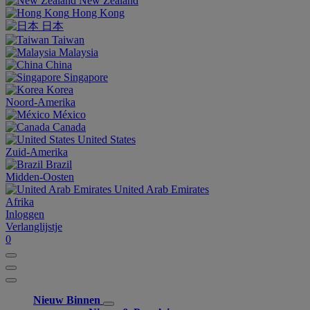
New Zealand
Hong Kong
日本
Taiwan
Malaysia
China
Singapore
Korea
Noord-Amerika
México
Canada
United States
Zuid-Amerika
Brazil
Midden-Oosten
United Arab Emirates
Afrika
Inloggen
Verlanglijstje
0
Nieuw Binnen