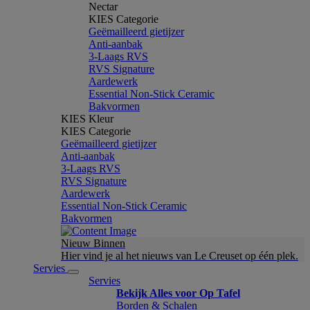
Nectar
KIES Categorie
Geëmailleerd gietijzer
Anti-aanbak
3-Laags RVS
RVS Signature
Aardewerk
Essential Non-Stick Ceramic
Bakvormen
KIES Kleur
KIES Categorie
Geëmailleerd gietijzer
Anti-aanbak
3-Laags RVS
RVS Signature
Aardewerk
Essential Non-Stick Ceramic
Bakvormen
Nieuw Binnen
Hier vind je al het nieuws van Le Creuset op één plek.
Servies
Servies
Bekijk Alles voor Op Tafel
Borden & Schalen