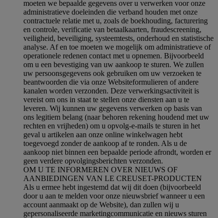
moeten we bepaalde gegevens over u verwerken voor onze
administratieve doeleinden die verband houden met onze
contractuele relatie met u, zoals de boekhouding, facturering
en controle, verificatie van betaalkaarten, fraudescreening,
veiligheid, beveiliging, systeemtests, onderhoud en statistische
analyse. Af en toe moeten we mogelijk om administratieve of
operationele redenen contact met u opnemen. Bijvoorbeeld
om u een bevestiging van uw aankoop te sturen. We zullen
uw persoonsgegevens ook gebruiken om uw verzoeken te
beantwoorden die via onze Websiteformulieren of andere
kanalen worden verzonden. Deze verwerkingsactiviteit is
vereist om ons in staat te stellen onze diensten aan u te
leveren. Wij kunnen uw gegevens verwerken op basis van
ons legitiem belang (naar behoren rekening houdend met uw
rechten en vrijheden) om u opvolg-e-mails te sturen in het
geval u artikelen aan onze online winkelwagen hebt
toegevoegd zonder de aankoop af te ronden. Als u de
aankoop niet binnen een bepaalde periode afrondt, worden er
geen verdere opvolgingsberichten verzonden.
OM U TE INFORMEREN OVER NIEUWS OF
AANBIEDINGEN VAN LE CREUSET-PRODUCTEN
Als u ermee hebt ingestemd dat wij dit doen (bijvoorbeeld
door u aan te melden voor onze nieuwsbrief wanneer u een
account aanmaakt op de Website), dan zullen wij u
gepersonaliseerde marketingcommunicatie en nieuws sturen