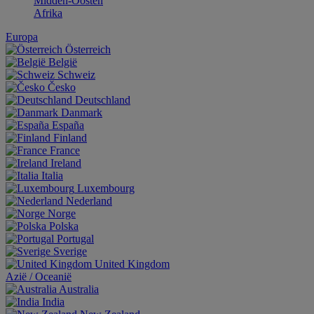
Midden-Oosten
Afrika
Europa
Österreich
België
Schweiz
Česko
Deutschland
Danmark
España
Finland
France
Ireland
Italia
Luxembourg
Nederland
Norge
Polska
Portugal
Sverige
United Kingdom
Aziё / Oceaniё
Australia
India