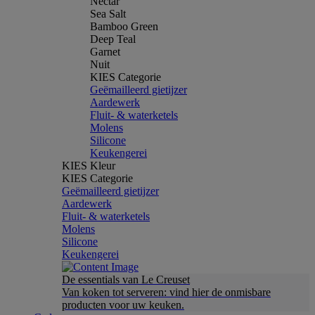
Nectar
Sea Salt
Bamboo Green
Deep Teal
Garnet
Nuit
KIES Categorie
Geëmailleerd gietijzer
Aardewerk
Fluit- & waterketels
Molens
Silicone
Keukengerei
KIES Kleur
KIES Categorie
Geëmailleerd gietijzer
Aardewerk
Fluit- & waterketels
Molens
Silicone
Keukengerei
De essentials van Le Creuset
Van koken tot serveren: vind hier de onmisbare
producten voor uw keuken.