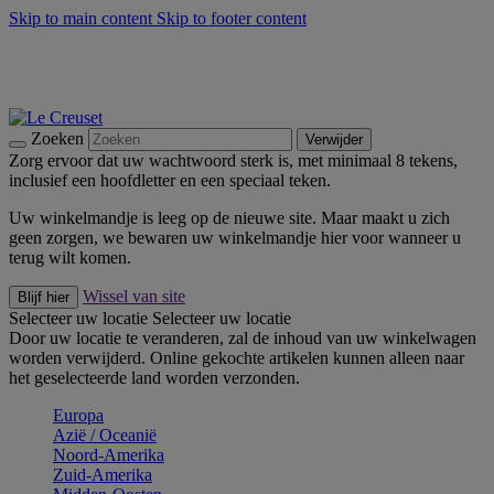
Skip to main content
Skip to footer content
Zomerse buitenmomenten met de BBQ Outdoor Collectie &
Thyme -
Shop Nu
De essentials van Le Creuset -
Ontdek Nu
Nieuwsbrieven: Registreer en bespaar 10%! -
Schrijf je nu in
Zoeken
Verwijder
Zorg ervoor dat uw wachtwoord sterk is, met minimaal 8 tekens,
inclusief een hoofdletter en een speciaal teken.
Uw winkelmandje is leeg op de nieuwe site. Maar maakt u zich
geen zorgen, we bewaren uw winkelmandje hier voor wanneer u
terug wilt komen.
Wissel van site
Blijf hier
Selecteer uw locatie
Selecteer uw locatie
Door uw locatie te veranderen, zal de inhoud van uw winkelwagen
worden verwijderd. Online gekochte artikelen kunnen alleen naar
het geselecteerde land worden verzonden.
Europa
Aziё / Oceaniё
Noord-Amerika
Zuid-Amerika