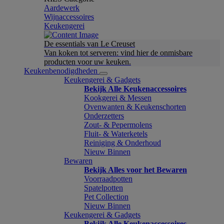
Aardewerk
Wijnaccessoires
Keukengerei
De essentials van Le Creuset
Van koken tot serveren: vind hier de onmisbare
producten voor uw keuken.
Keukenbenodigdheden
Keukengerei & Gadgets
Bekijk Alle Keukenaccessoires
Kookgerei & Messen
Ovenwanten & Keukenschorten
Onderzetters
Zout- & Pepermolens
Fluit- & Waterketels
Reiniging & Onderhoud
Nieuw Binnen
Bewaren
Bekijk Alles voor het Bewaren
Voorraadpotten
Spatelpotten
Pet Collection
Nieuw Binnen
Keukengerei & Gadgets
Bekijk Alle Keukenaccessoires