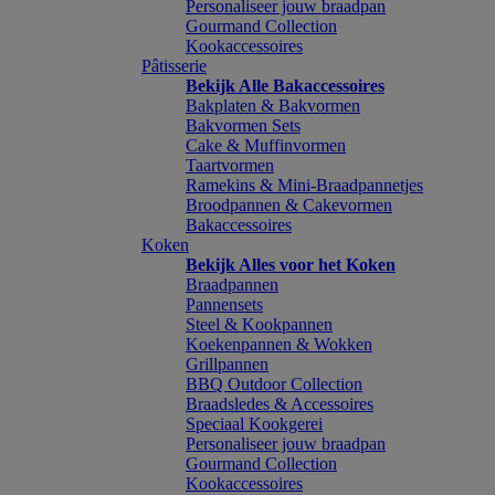
Personaliseer jouw braadpan
Gourmand Collection
Kookaccessoires
Pâtisserie
Bekijk Alle Bakaccessoires
Bakplaten & Bakvormen
Bakvormen Sets
Cake & Muffinvormen
Taartvormen
Ramekins & Mini-Braadpannetjes
Broodpannen & Cakevormen
Bakaccessoires
Koken
Bekijk Alles voor het Koken
Braadpannen
Pannensets
Steel & Kookpannen
Koekenpannen & Wokken
Grillpannen
BBQ Outdoor Collection
Braadsledes & Accessoires
Speciaal Kookgerei
Personaliseer jouw braadpan
Gourmand Collection
Kookaccessoires