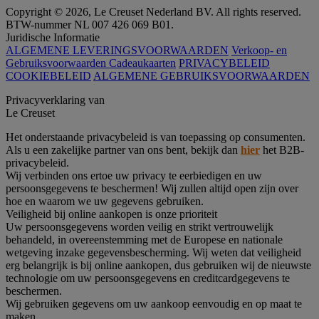
Copyright © 2026, Le Creuset Nederland BV. All rights reserved.
BTW-nummer NL 007 426 069 B01.
Juridische Informatie
ALGEMENE LEVERINGSVOORWAARDEN
Verkoop- en
Gebruiksvoorwaarden Cadeaukaarten
PRIVACYBELEID
COOKIEBELEID
ALGEMENE GEBRUIKSVOORWAARDEN
Privacyverklaring van
Le Creuset
Het onderstaande privacybeleid is van toepassing op consumenten.
Als u een zakelijke partner van ons bent, bekijk dan
hier
het B2B-
privacybeleid.
Wij verbinden ons ertoe uw privacy te eerbiedigen en uw
persoonsgegevens te beschermen! Wij zullen altijd open zijn over
hoe en waarom we uw gegevens gebruiken.
Veiligheid bij online aankopen is onze prioriteit
Uw persoonsgegevens worden veilig en strikt vertrouwelijk
behandeld, in overeenstemming met de Europese en nationale
wetgeving inzake gegevensbescherming. Wij weten dat veiligheid
erg belangrijk is bij online aankopen, dus gebruiken wij de nieuwste
technologie om uw persoonsgegevens en creditcardgegevens te
beschermen.
Wij gebruiken gegevens om uw aankoop eenvoudig en op maat te
maken