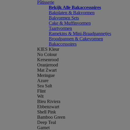
Pâtisserie
Bekijk Alle Bakaccessoires
Bakplaten & Bakvormen
Bakvormen Sets
Cake & Muffinvormen
Taartvormen
Ramekins & Mini-Braadpannetjes
Broodpannen & Cakevormen
Bakaccessoires
KIES Kleur
No Colour
Kersenrood
Oranjerood
Mat Zwart
Meringue
Azure
Sea Salt
Flint
Wit
Bleu Riviera
Ebbenzwart
Shell Pink
Bamboo Green
Deep Teal
Garnet