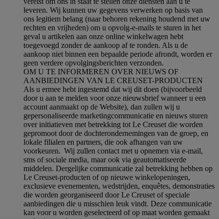
vereist om ons in staat te stellen onze diensten aan u te
leveren. Wij kunnen uw gegevens verwerken op basis van
ons legitiem belang (naar behoren rekening houdend met uw
rechten en vrijheden) om u opvolg-e-mails te sturen in het
geval u artikelen aan onze online winkelwagen hebt
toegevoegd zonder de aankoop af te ronden. Als u de
aankoop niet binnen een bepaalde periode afrondt, worden er
geen verdere opvolgingsberichten verzonden.
OM U TE INFORMEREN OVER NIEUWS OF
AANBIEDINGEN VAN LE CREUSET-PRODUCTEN
Als u ermee hebt ingestemd dat wij dit doen (bijvoorbeeld
door u aan te melden voor onze nieuwsbrief wanneer u een
account aanmaakt op de Website), dan zullen wij u
gepersonaliseerde marketingcommunicatie en nieuws sturen
over initiatieven met betrekking tot Le Creuset die worden
gepromoot door de dochterondernemingen van de groep, en
lokale filialen en partners, die ook afhangen van uw
voorkeuren. Wij zullen contact met u opnemen via e-mail,
sms of sociale media, maar ook via geautomatiseerde
middelen. Dergelijke communicatie zal betrekking hebben op
Le Creuset-producten of op nieuwe winkelopeningen,
exclusieve evenementen, wedstrijden, enquêtes, demonstraties
die worden georganiseerd door Le Creuset of speciale
aanbiedingen die u misschien leuk vindt. Deze communicatie
kan voor u worden geselecteerd of op maat worden gemaakt