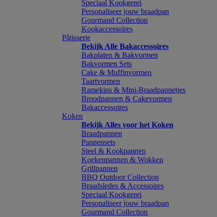
Speciaal Kookgerei
Personaliseer jouw braadpan
Gourmand Collection
Kookaccessoires
Pâtisserie
Bekijk Alle Bakaccessoires
Bakplaten & Bakvormen
Bakvormen Sets
Cake & Muffinvormen
Taartvormen
Ramekins & Mini-Braadpannetjes
Broodpannen & Cakevormen
Bakaccessoires
Koken
Bekijk Alles voor het Koken
Braadpannen
Pannensets
Steel & Kookpannen
Koekenpannen & Wokken
Grillpannen
BBQ Outdoor Collection
Braadsledes & Accessoires
Speciaal Kookgerei
Personaliseer jouw braadpan
Gourmand Collection