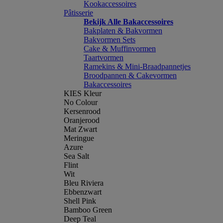
Kookaccessoires
Pâtisserie
Bekijk Alle Bakaccessoires
Bakplaten & Bakvormen
Bakvormen Sets
Cake & Muffinvormen
Taartvormen
Ramekins & Mini-Braadpannetjes
Broodpannen & Cakevormen
Bakaccessoires
KIES Kleur
No Colour
Kersenrood
Oranjerood
Mat Zwart
Meringue
Azure
Sea Salt
Flint
Wit
Bleu Riviera
Ebbenzwart
Shell Pink
Bamboo Green
Deep Teal