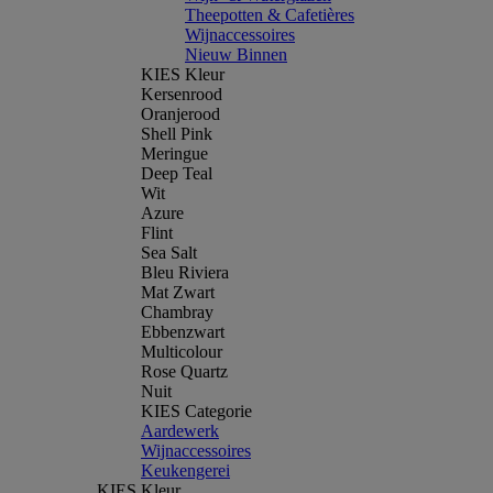
Theepotten & Cafetières
Wijnaccessoires
Nieuw Binnen
KIES Kleur
Kersenrood
Oranjerood
Shell Pink
Meringue
Deep Teal
Wit
Azure
Flint
Sea Salt
Bleu Riviera
Mat Zwart
Chambray
Ebbenzwart
Multicolour
Rose Quartz
Nuit
KIES Categorie
Aardewerk
Wijnaccessoires
Keukengerei
KIES Kleur