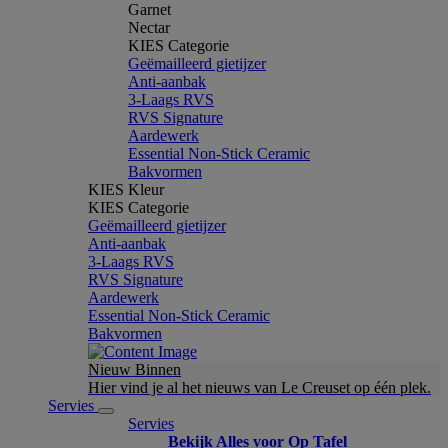
Garnet
Nectar
KIES Categorie
Geëmailleerd gietijzer
Anti-aanbak
3-Laags RVS
RVS Signature
Aardewerk
Essential Non-Stick Ceramic
Bakvormen
KIES Kleur
KIES Categorie
Geëmailleerd gietijzer
Anti-aanbak
3-Laags RVS
RVS Signature
Aardewerk
Essential Non-Stick Ceramic
Bakvormen
Nieuw Binnen
Hier vind je al het nieuws van Le Creuset op één plek.
Servies
Servies
Bekijk Alles voor Op Tafel