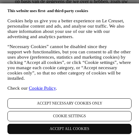
op basis van de gegevens die we over u hebben, zoals uw
locatie of uw aankoopgeschiedenis of uw voorkeuren voor
This website uses first- and third-party cookies
onze producten. Wij zullen uw gegevens gebruiken om uw
interesses beter te begrijpen. Dit stelt ons in staat om onze
Cookies help us give you a better experience on Le Creuset,
communicatie te personaliseren om deze relevanter en
personalise content and ads, and analyse our traffic. We also
interessanter te maken. Er zullen geen andere gevolgen zijn.
share information about your use of our site with our
Wij verzamelen ook statistieken over het openen van e-mail
advertising and analytics partners.
en klikgedrag met behulp van de in de sector gangbare
technologieën om ons te helpen onze nieuwsbrieven te
“Necessary Cookies” cannot be disabled since they
volgen. Deze verwerking is gebaseerd op uw toestemming
support web functionalities, but you can consent to all the other
om gepersonaliseerde marketingcommunicatie van ons te
uses above (preferences, statistics and marketing cookies) by
clicking “Accept all cookies”, or click “Cookie settings”, where
ontvangen. De keuze om aan te melden kan worden
you manage each cookie category, or “Accept necessary
uitgeoefend op de plaatsen waar persoonsgegevens worden
cookies only”, so that no other category of cookies will be
verzameld door het juiste selectievakje aan te vinken of, als u
installed.
een Le Creuset-account heeft, via het Mijn account-gedeelte
van de Website.
Afmelden
: U kunt het ontvangen van onze
Check our
Cookie Policy
.
marketingcommunicatie of updates te allen tijde kosteloos
stopzetten via de methoden die bij de communicatie worden
weergegeven (om u bijvoorbeeld af te melden voor de
ACCEPT NECESSARY COOKIES ONLY
nieuwsbrief kunt u klikken op de afmeldlink onderaan elke e-
mail). Als u een Le Creuset account hebt, kunt u eenvoudig
COOKIE SETTINGS
uw marketingvoorkeuren beheren. Als u onze
marketingactiviteiten wilt stopzetten, kunt u in ieder geval een
ACCEPT ALL COOKIES
e-mail sturen naar
privacy@lecreuset.com
. Wij zullen uw
afmelding zo spoedig mogelijk verwerken, maar in sommige