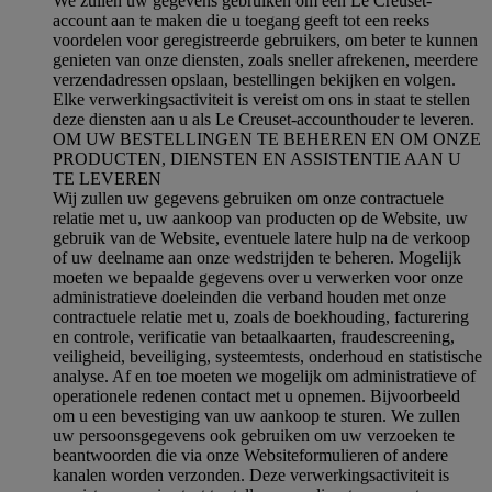
We zullen uw gegevens gebruiken om een Le Creuset-
account aan te maken die u toegang geeft tot een reeks
voordelen voor geregistreerde gebruikers, om beter te kunnen
genieten van onze diensten, zoals sneller afrekenen, meerdere
verzendadressen opslaan, bestellingen bekijken en volgen.
Elke verwerkingsactiviteit is vereist om ons in staat te stellen
deze diensten aan u als Le Creuset-accounthouder te leveren.
OM UW BESTELLINGEN TE BEHEREN EN OM ONZE
PRODUCTEN, DIENSTEN EN ASSISTENTIE AAN U
TE LEVEREN
Wij zullen uw gegevens gebruiken om onze contractuele
relatie met u, uw aankoop van producten op de Website, uw
gebruik van de Website, eventuele latere hulp na de verkoop
of uw deelname aan onze wedstrijden te beheren. Mogelijk
moeten we bepaalde gegevens over u verwerken voor onze
administratieve doeleinden die verband houden met onze
contractuele relatie met u, zoals de boekhouding, facturering
en controle, verificatie van betaalkaarten, fraudescreening,
veiligheid, beveiliging, systeemtests, onderhoud en statistische
analyse. Af en toe moeten we mogelijk om administratieve of
operationele redenen contact met u opnemen. Bijvoorbeeld
om u een bevestiging van uw aankoop te sturen. We zullen
uw persoonsgegevens ook gebruiken om uw verzoeken te
beantwoorden die via onze Websiteformulieren of andere
kanalen worden verzonden. Deze verwerkingsactiviteit is