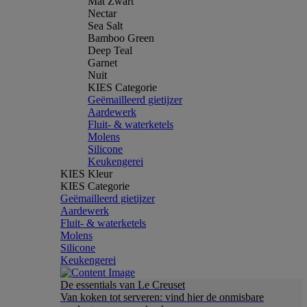
Mat Zwart
Nectar
Sea Salt
Bamboo Green
Deep Teal
Garnet
Nuit
KIES Categorie
Geëmailleerd gietijzer
Aardewerk
Fluit- & waterketels
Molens
Silicone
Keukengerei
KIES Kleur
KIES Categorie
Geëmailleerd gietijzer
Aardewerk
Fluit- & waterketels
Molens
Silicone
Keukengerei
De essentials van Le Creuset
Van koken tot serveren: vind hier de onmisbare