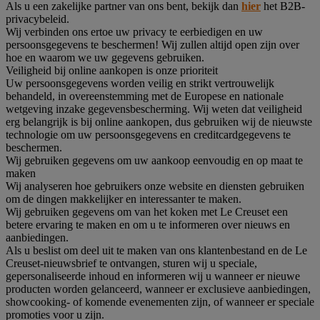
Als u een zakelijke partner van ons bent, bekijk dan
hier
het B2B-
privacybeleid.
Wij verbinden ons ertoe uw privacy te eerbiedigen en uw
persoonsgegevens te beschermen! Wij zullen altijd open zijn over
hoe en waarom we uw gegevens gebruiken.
Veiligheid bij online aankopen is onze prioriteit
Uw persoonsgegevens worden veilig en strikt vertrouwelijk
behandeld, in overeenstemming met de Europese en nationale
wetgeving inzake gegevensbescherming. Wij weten dat veiligheid
erg belangrijk is bij online aankopen, dus gebruiken wij de nieuwste
technologie om uw persoonsgegevens en creditcardgegevens te
beschermen.
Wij gebruiken gegevens om uw aankoop eenvoudig en op maat te
maken
Wij analyseren hoe gebruikers onze website en diensten gebruiken
om de dingen makkelijker en interessanter te maken.
Wij gebruiken gegevens om van het koken met Le Creuset een
betere ervaring te maken en om u te informeren over nieuws en
aanbiedingen.
Als u beslist om deel uit te maken van ons klantenbestand en de Le
Creuset-nieuwsbrief te ontvangen, sturen wij u speciale,
gepersonaliseerde inhoud en informeren wij u wanneer er nieuwe
producten worden gelanceerd, wanneer er exclusieve aanbiedingen,
showcooking- of komende evenementen zijn, of wanneer er speciale
promoties voor u zijn.