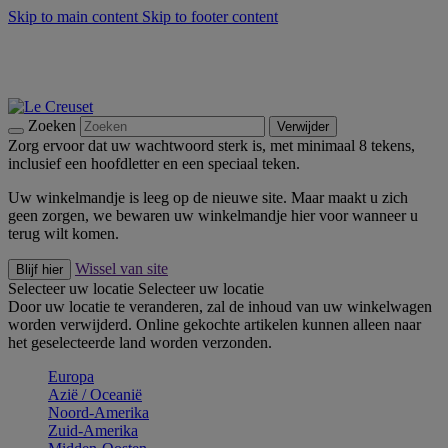
Skip to main content
Skip to footer content
Zomerse buitenmomenten met de BBQ Outdoor Collectie &
Thyme -
Shop Nu
De essentials van Le Creuset -
Ontdek Nu
Nieuwsbrieven: Registreer en bespaar 10%! -
Schrijf je nu in
Zoeken
Verwijder
Zorg ervoor dat uw wachtwoord sterk is, met minimaal 8 tekens,
inclusief een hoofdletter en een speciaal teken.
Uw winkelmandje is leeg op de nieuwe site. Maar maakt u zich
geen zorgen, we bewaren uw winkelmandje hier voor wanneer u
terug wilt komen.
Wissel van site
Blijf hier
Selecteer uw locatie
Selecteer uw locatie
Door uw locatie te veranderen, zal de inhoud van uw winkelwagen
worden verwijderd. Online gekochte artikelen kunnen alleen naar
het geselecteerde land worden verzonden.
Europa
Aziё / Oceaniё
Noord-Amerika
Zuid-Amerika