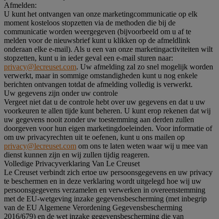
Afmelden:
U kunt het ontvangen van onze marketingcommunicatie op elk
moment kosteloos stopzetten via de methoden die bij de
communicatie worden weergegeven (bijvoorbeeld om u af te
melden voor de nieuwsbrief kunt u klikken op de afmeldlink
onderaan elke e-mail). Als u een van onze marketingactiviteiten wilt
stopzetten, kunt u in ieder geval een e-mail sturen naar:
privacy@lecreuset.com
. Uw afmelding zal zo snel mogelijk worden
verwerkt, maar in sommige omstandigheden kunt u nog enkele
berichten ontvangen totdat de afmelding volledig is verwerkt.
Uw gegevens zijn onder uw controle
Vergeet niet dat u de controle hebt over uw gegevens en dat u uw
voorkeuren te allen tijde kunt beheren. U kunt erop rekenen dat wij
uw gegevens nooit zonder uw toestemming aan derden zullen
doorgeven voor hun eigen marketingdoeleinden. Voor informatie of
om uw privacyrechten uit te oefenen, kunt u ons mailen op
privacy@lecreuset.com
om ons te laten weten waar wij u mee van
dienst kunnen zijn en wij zullen tijdig reageren.
Volledige Privacyverklaring Van Le Creuset
Le Creuset verbindt zich ertoe uw persoonsgegevens en uw privacy
te beschermen en in deze verklaring wordt uitgelegd hoe wij uw
persoonsgegevens verzamelen en verwerken in overeenstemming
met de EU-wetgeving inzake gegevensbescherming (met inbegrip
van de EU Algemene Verordening Gegevensbescherming
2016/679) en de wet inzake gegevensbescherming die van