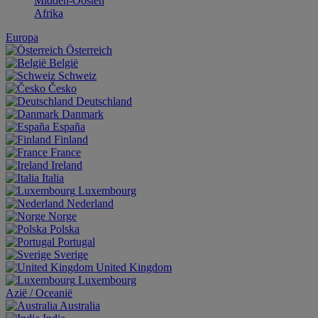
Midden-Oosten
Afrika
Europa
Österreich
België
Schweiz
Česko
Deutschland
Danmark
España
Finland
France
Ireland
Italia
Luxembourg
Nederland
Norge
Polska
Portugal
Sverige
United Kingdom
Luxembourg
Aziё / Oceaniё
Australia