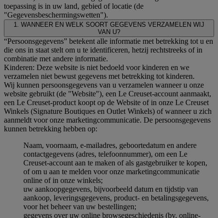
toepassing is in uw land, gebied of locatie (de
"Gegevensbeschermingswetten").
1. WANNEER EN WELK SOORT GEGEVENS VERZAMELEN WIJ
VAN U?
“Persoonsgegevens” betekent alle informatie met betrekking tot u en
die ons in staat stelt om u te identificeren, hetzij rechtstreeks of in
combinatie met andere informatie.
Kinderen: Deze website is niet bedoeld voor kinderen en we
verzamelen niet bewust gegevens met betrekking tot kinderen.
Wij kunnen persoonsgegevens van u verzamelen wanneer u onze
website gebruikt (de "Website"), een Le Creuset-account aanmaakt,
een Le Creuset-product koopt op de Website of in onze Le Creuset
Winkels (Signature Boutiques en Outlet Winkels) of wanneer u zich
aanmeldt voor onze marketingcommunicatie. De persoonsgegevens
kunnen betrekking hebben op:
Naam, voornaam, e-mailadres, geboortedatum en andere
contactgegevens (adres, telefoonnummer), om een Le
Creuset-account aan te maken of als gastgebruiker te kopen,
of om u aan te melden voor onze marketingcommunicatie
online of in onze winkels;
uw aankoopgegevens, bijvoorbeeld datum en tijdstip van
aankoop, leveringsgegevens, product- en betalingsgegevens,
voor het beheer van uw bestellingen;
gegevens over uw online browsegeschiedenis (bv. online-