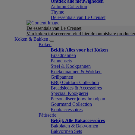
Ontdek alle nieuwigheden
Autumn Collection
Thyme
De essentials van Le Creuset
De essentials van Le Creuset
Van koken tot serveren: vind hier de onmisbare product
Koken & Bakken
Koken
Bekijk Alles voor het Koken
Braadpannen
Pannensets
Steel & Kookpannen
Koekenpannen & Wokken
Grillpannen
BBQ Outdoor Collection
Braadsledes & Accessoires
Speciaal Kookgerei
Personaliseer jouw braadpan
Gourmand Collection
Kookaccessoires
Pâtisserie
Bekijk Alle Bakaccessoires
Bakplaten & Bakvormen
Bakvormen Sets