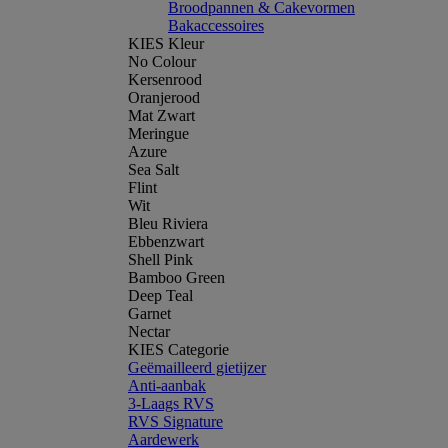
Broodpannen & Cakevormen
Bakaccessoires
KIES Kleur
No Colour
Kersenrood
Oranjerood
Mat Zwart
Meringue
Azure
Sea Salt
Flint
Wit
Bleu Riviera
Ebbenzwart
Shell Pink
Bamboo Green
Deep Teal
Garnet
Nectar
KIES Categorie
Geëmailleerd gietijzer
Anti-aanbak
3-Laags RVS
RVS Signature
Aardewerk