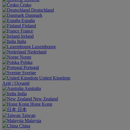
Česko
Deutschland
Danmark
España
Finland
France
Ireland
Italia
Luxembourg
Nederland
Norge
Polska
Portugal
Sverige
United Kingdom
Aziё / Oceaniё
Australia
India
New Zealand
Hong Kong
日本
Taiwan
Malaysia
China