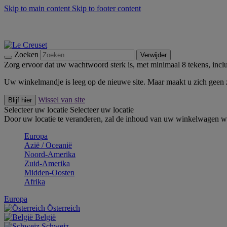
Skip to main content
Skip to footer content
Zomerse buitenmomenten met de BBQ Outdoor Collectie & Thy
De essentials van Le Creuset -
Ontdek Nu
Nieuwsbrieven: Registreer en bespaar 10%! -
Schrijf je nu in
Zoeken
Verwijder
Zorg ervoor dat uw wachtwoord sterk is, met minimaal 8 tekens, inclus
Uw winkelmandje is leeg op de nieuwe site. Maar maakt u zich geen
Wissel van site
Blijf hier
Selecteer uw locatie
Selecteer uw locatie
Door uw locatie te veranderen, zal de inhoud van uw winkelwagen wo
Europa
Aziё / Oceaniё
Noord-Amerika
Zuid-Amerika
Midden-Oosten
Afrika
Europa
Österreich
België
Schweiz