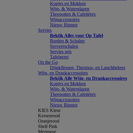
Kopjes en Mokken
Wijn- & Waterglazen
Theepotten & Cafetières
Wijnaccessoires
Nieuw Binnen
Servies
Bekijk Alles voor Op Tafel
Borden & Schalen
Serveerschalen
Servies sets
Tafelgerei
On the Go
Drinkflessen, Thermos- en Lunchbekers
Wijn- en Drankaccessoires
Bekijk Alle Wijn- en Drankaccessoires
Kopjes en Mokken
Wijn- & Waterglazen
Theepotten & Cafetières
Wijnaccessoires
Nieuw Binnen
KIES Kleur
Kersenrood
Oranjerood
Shell Pink
Meringue