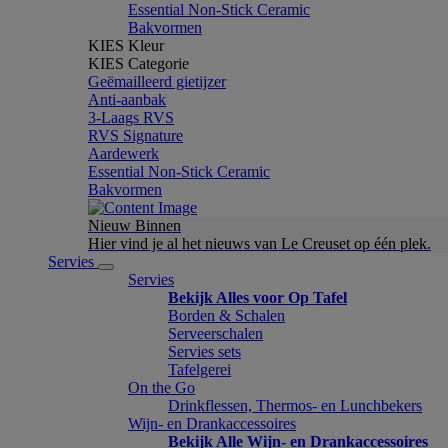
Essential Non-Stick Ceramic
Bakvormen
KIES Kleur
KIES Categorie
Geëmailleerd gietijzer
Anti-aanbak
3-Laags RVS
RVS Signature
Aardewerk
Essential Non-Stick Ceramic
Bakvormen
Nieuw Binnen
Hier vind je al het nieuws van Le Creuset op één plek.
Servies
Servies
Bekijk Alles voor Op Tafel
Borden & Schalen
Serveerschalen
Servies sets
Tafelgerei
On the Go
Drinkflessen, Thermos- en Lunchbekers
Wijn- en Drankaccessoires
Bekijk Alle Wijn- en Drankaccessoires