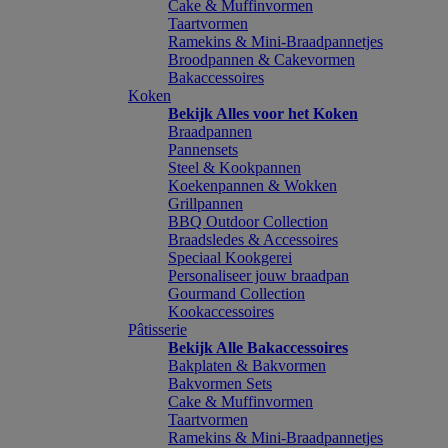
Cake & Muffinvormen
Taartvormen
Ramekins & Mini-Braadpannetjes
Broodpannen & Cakevormen
Bakaccessoires
Koken
Bekijk Alles voor het Koken
Braadpannen
Pannensets
Steel & Kookpannen
Koekenpannen & Wokken
Grillpannen
BBQ Outdoor Collection
Braadsledes & Accessoires
Speciaal Kookgerei
Personaliseer jouw braadpan
Gourmand Collection
Kookaccessoires
Pâtisserie
Bekijk Alle Bakaccessoires
Bakplaten & Bakvormen
Bakvormen Sets
Cake & Muffinvormen
Taartvormen
Ramekins & Mini-Braadpannetjes