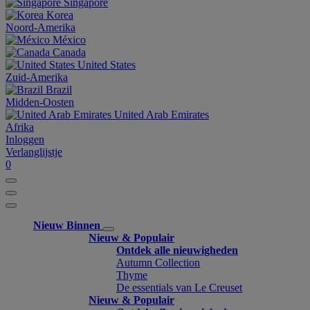
Singapore
Korea
Noord-Amerika
México
Canada
United States
Zuid-Amerika
Brazil
Midden-Oosten
United Arab Emirates
Afrika
Inloggen
Verlanglijstje
0
Nieuw Binnen
Nieuw & Populair
Ontdek alle nieuwigheden
Autumn Collection
Thyme
De essentials van Le Creuset
Nieuw & Populair