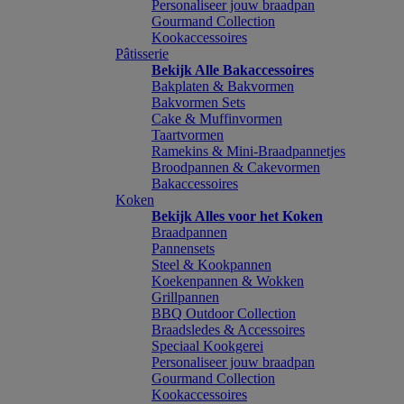
Personaliseer jouw braadpan
Gourmand Collection
Kookaccessoires
Pâtisserie
Bekijk Alle Bakaccessoires
Bakplaten & Bakvormen
Bakvormen Sets
Cake & Muffinvormen
Taartvormen
Ramekins & Mini-Braadpannetjes
Broodpannen & Cakevormen
Bakaccessoires
Koken
Bekijk Alles voor het Koken
Braadpannen
Pannensets
Steel & Kookpannen
Koekenpannen & Wokken
Grillpannen
BBQ Outdoor Collection
Braadsledes & Accessoires
Speciaal Kookgerei
Personaliseer jouw braadpan
Gourmand Collection
Kookaccessoires