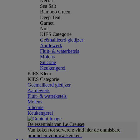
Nectar
Sea Salt
Bamboo Green
Deep Teal
Garnet
Nuit
KIES Categorie
Geëmailleerd gietijzer
Aardewerk
Fluit- & waterketels
Molens
Silicone
Keukengerei
KIES Kleur
KIES Categorie
Geëmailleerd gietijzer
Aardewerk
Fluit- & waterketels
Molens
Silicone
Keukengerei
De essentials van Le Creuset
Van koken tot serveren: vind hier de onmisbare
producten voor uw keuken.