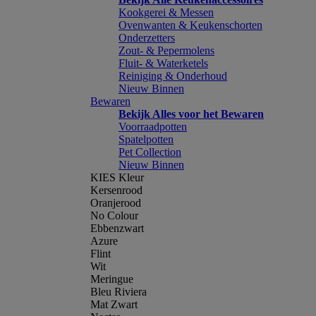
Kookgerei & Messen
Ovenwanten & Keukenschorten
Onderzetters
Zout- & Pepermolens
Fluit- & Waterketels
Reiniging & Onderhoud
Nieuw Binnen
Bewaren
Bekijk Alles voor het Bewaren
Voorraadpotten
Spatelpotten
Pet Collection
Nieuw Binnen
KIES Kleur
Kersenrood
Oranjerood
No Colour
Ebbenzwart
Azure
Flint
Wit
Meringue
Bleu Riviera
Mat Zwart