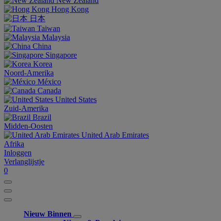
New Zealand
Hong Kong
日本
Taiwan
Malaysia
China
Singapore
Korea
Noord-Amerika
México
Canada
United States
Zuid-Amerika
Brazil
Midden-Oosten
United Arab Emirates
Afrika
Inloggen
Verlanglijstje
0
Nieuw Binnen