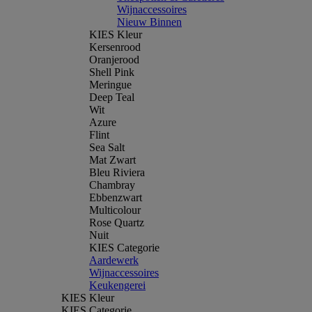
Wijnaccessoires
Nieuw Binnen
KIES Kleur
Kersenrood
Oranjerood
Shell Pink
Meringue
Deep Teal
Wit
Azure
Flint
Sea Salt
Mat Zwart
Bleu Riviera
Chambray
Ebbenzwart
Multicolour
Rose Quartz
Nuit
KIES Categorie
Aardewerk
Wijnaccessoires
Keukengerei
KIES Kleur
KIES Categorie