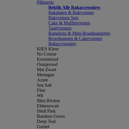
Pâtisserie
Bekijk Alle Bakaccessoires
Bakplaten & Bakvormen
Bakvormen Sets
Cake & Muffinvormen
Taartvormen
Ramekins & Mini-Braadpannetjes
Broodpannen & Cakevormen
Bakaccessoires
KIES Kleur
No Colour
Kersenrood
Oranjerood
Mat Zwart
Meringue
Azure
Sea Salt
Flint
Wit
Bleu Riviera
Ebbenzwart
Shell Pink
Bamboo Green
Deep Teal
Garnet