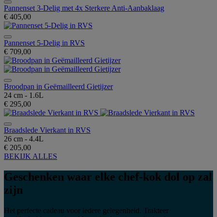
Pannenset 3-Delig met 4x Sterkere Anti-Aanbaklaag
€ 405,00
Pannenset 5-Delig in RVS
€ 709,00
Broodpan in Geëmailleerd Gietijzer
24 cm - 1.6L
€ 295,00
Braadslede Vierkant in RVS
26 cm - 4.4L
€ 205,00
BEKIJK ALLES
Geschenken waar elke chef-kok dol op zal
zijn
Het perfecte cadeau voor iedere gelegenheid. Trakteer