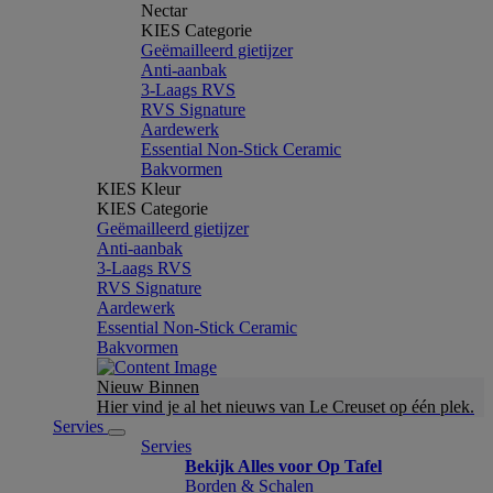
Nectar
KIES Categorie
Geëmailleerd gietijzer
Anti-aanbak
3-Laags RVS
RVS Signature
Aardewerk
Essential Non-Stick Ceramic
Bakvormen
KIES Kleur
KIES Categorie
Geëmailleerd gietijzer
Anti-aanbak
3-Laags RVS
RVS Signature
Aardewerk
Essential Non-Stick Ceramic
Bakvormen
Nieuw Binnen
Hier vind je al het nieuws van Le Creuset op één plek.
Servies
Servies
Bekijk Alles voor Op Tafel
Borden & Schalen