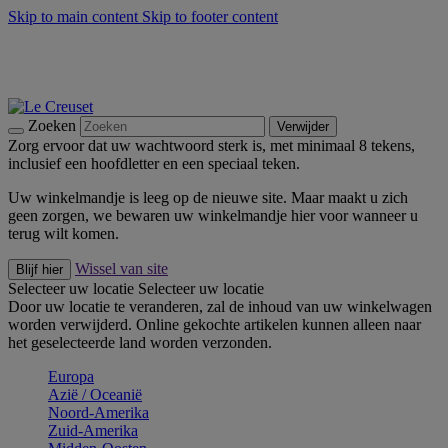
Skip to main content
Skip to footer content
Zomerse buitenmomenten met de BBQ Outdoor Collectie &
Thyme -
Shop Nu
De essentials van Le Creuset -
Ontdek Nu
Nieuwsbrieven: Registreer en bespaar 10%! -
Schrijf je nu in
Zoeken
Verwijder
Zorg ervoor dat uw wachtwoord sterk is, met minimaal 8 tekens,
inclusief een hoofdletter en een speciaal teken.
Uw winkelmandje is leeg op de nieuwe site. Maar maakt u zich
geen zorgen, we bewaren uw winkelmandje hier voor wanneer u
terug wilt komen.
Wissel van site
Blijf hier
Selecteer uw locatie
Selecteer uw locatie
Door uw locatie te veranderen, zal de inhoud van uw winkelwagen
worden verwijderd. Online gekochte artikelen kunnen alleen naar
het geselecteerde land worden verzonden.
Europa
Aziё / Oceaniё
Noord-Amerika
Zuid-Amerika