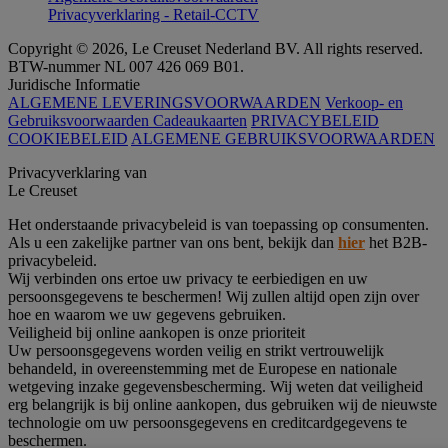
Privacyverklaring - Retail-CCTV
Copyright © 2026, Le Creuset Nederland BV. All rights reserved.
BTW-nummer NL 007 426 069 B01.
Juridische Informatie
ALGEMENE LEVERINGSVOORWAARDEN
Verkoop- en
Gebruiksvoorwaarden Cadeaukaarten
PRIVACYBELEID
COOKIEBELEID
ALGEMENE GEBRUIKSVOORWAARDEN
Privacyverklaring van
Le Creuset
Het onderstaande privacybeleid is van toepassing op consumenten.
Als u een zakelijke partner van ons bent, bekijk dan
hier
het B2B-
privacybeleid.
Wij verbinden ons ertoe uw privacy te eerbiedigen en uw
persoonsgegevens te beschermen! Wij zullen altijd open zijn over
hoe en waarom we uw gegevens gebruiken.
Veiligheid bij online aankopen is onze prioriteit
Uw persoonsgegevens worden veilig en strikt vertrouwelijk
behandeld, in overeenstemming met de Europese en nationale
wetgeving inzake gegevensbescherming. Wij weten dat veiligheid
erg belangrijk is bij online aankopen, dus gebruiken wij de nieuwste
technologie om uw persoonsgegevens en creditcardgegevens te
beschermen.