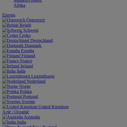
Midden-Oosten
Afrika
Europa
Österreich
België
Schweiz
Česko
Deutschland
Danmark
España
Finland
France
Ireland
Italia
Luxembourg
Nederland
Norge
Polska
Portugal
Sverige
United Kingdom
Aziё / Oceaniё
Australia
India