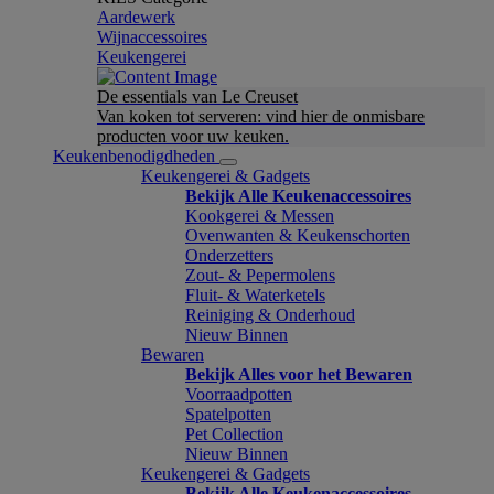
Aardewerk
Wijnaccessoires
Keukengerei
De essentials van Le Creuset
Van koken tot serveren: vind hier de onmisbare
producten voor uw keuken.
Keukenbenodigdheden
Keukengerei & Gadgets
Bekijk Alle Keukenaccessoires
Kookgerei & Messen
Ovenwanten & Keukenschorten
Onderzetters
Zout- & Pepermolens
Fluit- & Waterketels
Reiniging & Onderhoud
Nieuw Binnen
Bewaren
Bekijk Alles voor het Bewaren
Voorraadpotten
Spatelpotten
Pet Collection
Nieuw Binnen
Keukengerei & Gadgets
Bekijk Alle Keukenaccessoires