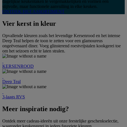
dagelijkse keukentaken te vergemakkelijken en vormen een
stijlvolle, maar functionele aanvulling in elke keuken.
ONTDEK HET ASSORTIMENT
Vier kerst in kleur
Opvallende kleuren zoals het levendige Kersenrood en het intense
Deep Teal helpen de toon te zetten voor een glamoureus
ongeëvenaard diner. Voeg glinsterend roestvrijstalen kookgerei toe
om het seizoen echt te laten stralen.
KERSENROOD
Deep Teal
3-laags RVS
Meer inspiratie nodig?
Ontdek meer cadeau-ideeën uit onze feestelijke geschenkselectie,
waaronder keukengerei in ieders favoriete kleuren.