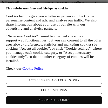
Wij gebruiken gegevens om uw aankoop eenvoudig en op maat te
maken
This website uses first- and third-party cookies
Wij analyseren hoe gebruikers onze website en diensten gebruiken
om de dingen makkelijker en interessanter te maken.
Cookies help us give you a better experience on Le Creuset,
Wij gebruiken gegevens om van het koken met Le Creuset een
personalise content and ads, and analyse our traffic. We also
betere ervaring te maken en om u te informeren over nieuws en
share information about your use of our site with our
aanbiedingen.
advertising and analytics partners.
Als u beslist om deel uit te maken van ons klantenbestand en de Le
“Necessary Cookies” cannot be disabled since they
Creuset-nieuwsbrief te ontvangen, sturen wij u speciale,
support web functionalities, but you can consent to all the other
gepersonaliseerde inhoud en informeren wij u wanneer er nieuwe
uses above (preferences, statistics and marketing cookies) by
producten worden gelanceerd, wanneer er exclusieve aanbiedingen,
clicking “Accept all cookies”, or click “Cookie settings”, where
showcooking- of komende evenementen zijn, of wanneer er speciale
you manage each cookie category, or “Accept necessary
promoties voor u zijn.
cookies only”, so that no other category of cookies will be
Afmelden:
installed.
U kunt het ontvangen van onze marketingcommunicatie op elk
moment kosteloos stopzetten via de methoden die bij de
Check our
Cookie Policy
.
communicatie worden weergegeven (bijvoorbeeld om u af te
melden voor de nieuwsbrief kunt u klikken op de afmeldlink
onderaan elke e-mail). Als u een van onze marketingactiviteiten wilt
ACCEPT NECESSARY COOKIES ONLY
stopzetten, kunt u in ieder geval een e-mail sturen naar:
privacy@lecreuset.com
. Uw afmelding zal zo snel mogelijk worden
COOKIE SETTINGS
verwerkt, maar in sommige omstandigheden kunt u nog enkele
berichten ontvangen totdat de afmelding volledig is verwerkt.
ACCEPT ALL COOKIES
Uw gegevens zijn onder uw controle
Vergeet niet dat u de controle hebt over uw gegevens en dat u uw