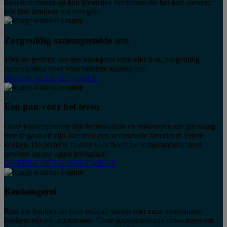
kookliefhebbers op hun kleurrijke favorieten die het hart vormen
van hun keukens vol vreugde.
Zorgvuldig samengestelde sets
Vind de perfecte set met kookgerei voor elke kok, zorgvuldig
samengesteld voor verschillende kookstijlen.
BEKIJK ALLE SETS HIER
Een pan voor het leven
Onze koekenpannen zijn betrouwbaar en ontworpen om jarenlang
mee te gaan en zijn daardoor een vertrouwde favoriet in iedere
keuken. De perfecte manier voor heerlijke restaurantresultaten
gewoon op uw eigen kookplaat!
ONTDEK HET ASSORTIMENT
Keukengerei
Rust uw keuken uit voor culinair succes met onze innovatieve
keukentools en -accessoires. Onze accessoires zijn ontworpen om