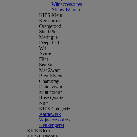
Wijnaccessoires
Nieuw Binnen
KIES Kleur
Kersenrood
Oranjerood
Shell Pink
Meringue
Deep Teal
Wit
Azure
Flint
Sea Salt
Mat Zwart
Bleu Riviera
Chambray
Ebbenzwart
Multicolour
Rose Quartz
Nuit
KIES Categorie
Aardewerk
Wijnaccessoires
Keukengerei
KIES Kleur
KIES Categorie