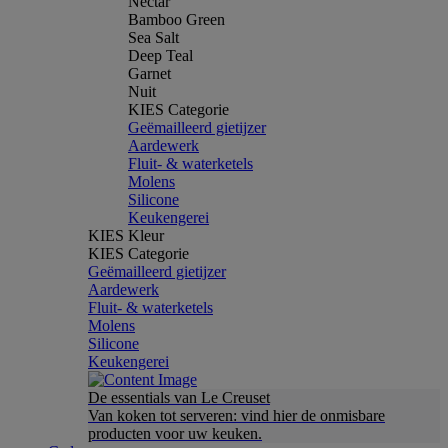
Nectar
Bamboo Green
Sea Salt
Deep Teal
Garnet
Nuit
KIES Categorie
Geëmailleerd gietijzer
Aardewerk
Fluit- & waterketels
Molens
Silicone
Keukengerei
KIES Kleur
KIES Categorie
Geëmailleerd gietijzer
Aardewerk
Fluit- & waterketels
Molens
Silicone
Keukengerei
De essentials van Le Creuset
Van koken tot serveren: vind hier de onmisbare
producten voor uw keuken.