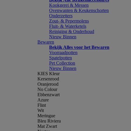
Kookgerei & Messen
Ovenwanten & Keukenschorten
Onderzetters
Zout- & Pepermolens
Fluit- & Waterketels
Reiniging & Onderhoud
Nieuw Binnen
Bewaren
Bekijk Alles voor het Bewaren
Voorraadpotten
Spatelpotten
Pet Collection
Nieuw Binnen
KIES Kleur
Kersenrood
Oranjerood
No Colour
Ebbenzwart
Azure
Flint
Wit
Meringue
Bleu Riviera
Mat Zwart