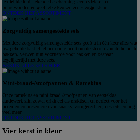
textiel biedt uitstekende bescherming tegen vlekken en
brandwonden en geeft elke keuken een vleugje kleur.
ONTDEK HET ASSORTIMENT
Zorgvuldig samengestelde sets
Met deze zorgvuldig samengestelde sets geeft u in één keer alles wat
uw geliefde bakliefhebber nodig heeft om de sterren van de hemel te
bakken. Verwen hun voorliefde voor bakken en bespaar
tegelijkertijd met deze sets.
BEKIJK ALLE SETS HIER
Mini-braad-/stoofpannen & Ramekins
Onze ramekins en mini-braad-/stoofpannen van eersteklas
aardewerk zijn zowel origineel als praktisch en perfect voor het
bereiden en presenteren van snacks, voorgerechten, desserts en nog
veel meer.
ONTDEK HET ASSORTIMENT
Vier kerst in kleur