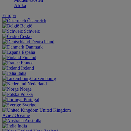
Midden-Oosten
Afrika
Europa
Österreich
België
Schweiz
Česko
Deutschland
Danmark
España
Finland
France
Ireland
Italia
Luxembourg
Nederland
Norge
Polska
Portugal
Sverige
United Kingdom
Aziё / Oceaniё
Australia
India