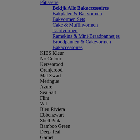
Pâtisserie
Bekijk Alle Bakaccessoires
Bakplaten & Bakvormen
Bakvormen Sets
Cake & Muffinvormen
Taartvormen
Ramekins & Mini-Braadpannetjes
Broodpannen & Cakevormen
Bakaccessoires
KIES Kleur
No Colour
Kersenrood
Oranjerood
Mat Zwart
Meringue
Azure
Sea Salt
Flint
Wit
Bleu Riviera
Ebbenzwart
Shell Pink
Bamboo Green
Deep Teal
Garnet