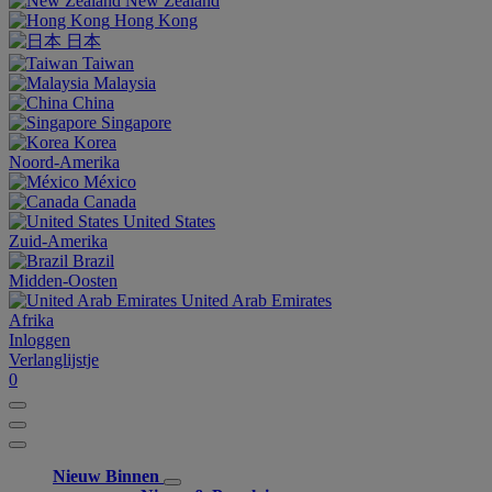
New Zealand
Hong Kong
日本
Taiwan
Malaysia
China
Singapore
Korea
Noord-Amerika
México
Canada
United States
Zuid-Amerika
Brazil
Midden-Oosten
United Arab Emirates
Afrika
Inloggen
Verlanglijstje
0
Nieuw Binnen