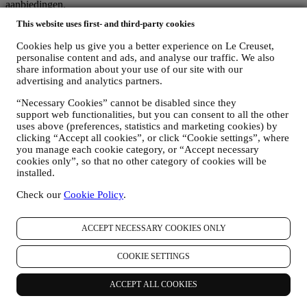
aanbiedingen.
Als u beslist om deel uit te maken van ons klantenbestand en de Le
This website uses first- and third-party cookies
Creuset-nieuwsbrief te ontvangen, sturen wij u speciale,
gepersonaliseerde inhoud en informeren wij u wanneer er nieuwe
Cookies help us give you a better experience on Le Creuset,
producten worden gelanceerd, wanneer er exclusieve aanbiedingen,
personalise content and ads, and analyse our traffic. We also
showcooking- of komende evenementen zijn, of wanneer er speciale
share information about your use of our site with our
promoties voor u zijn.
advertising and analytics partners.
Afmelden:
U kunt het ontvangen van onze marketingcommunicatie op elk
“Necessary Cookies” cannot be disabled since they
support web functionalities, but you can consent to all the other
moment kosteloos stopzetten via de methoden die bij de
uses above (preferences, statistics and marketing cookies) by
communicatie worden weergegeven (bijvoorbeeld om u af te
clicking “Accept all cookies”, or click “Cookie settings”, where
melden voor de nieuwsbrief kunt u klikken op de afmeldlink
you manage each cookie category, or “Accept necessary
onderaan elke e-mail). Als u een van onze marketingactiviteiten wilt
cookies only”, so that no other category of cookies will be
stopzetten, kunt u in ieder geval een e-mail sturen naar:
installed.
privacy@lecreuset.com
. Uw afmelding zal zo snel mogelijk worden
verwerkt, maar in sommige omstandigheden kunt u nog enkele
Check our
Cookie Policy
.
berichten ontvangen totdat de afmelding volledig is verwerkt.
Uw gegevens zijn onder uw controle
Vergeet niet dat u de controle hebt over uw gegevens en dat u uw
ACCEPT NECESSARY COOKIES ONLY
voorkeuren te allen tijde kunt beheren. U kunt erop rekenen dat wij
uw gegevens nooit zonder uw toestemming aan derden zullen
COOKIE SETTINGS
doorgeven voor hun eigen marketingdoeleinden. Voor informatie of
om uw privacyrechten uit te oefenen, kunt u ons mailen op
ACCEPT ALL COOKIES
privacy@lecreuset.com
om ons te laten weten waar wij u mee van
dienst kunnen zijn en wij zullen tijdig reageren.