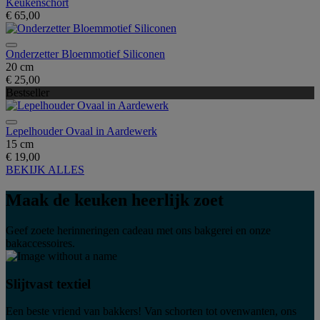
Keukenschort
€ 65,00
Onderzetter Bloemmotief Siliconen
20 cm
€ 25,00
Bestseller
Lepelhouder Ovaal in Aardewerk
15 cm
€ 19,00
BEKIJK ALLES
Maak de keuken heerlijk zoet
Geef zoete herinneringen cadeau met ons bakgerei en onze
bakaccessoires.
Slijtvast textiel
Een beste vriend van bakkers! Van schorten tot ovenwanten, ons