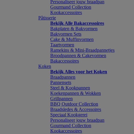
Personaliseer jouw braadpan
Gourmand Collection
Kookaccessoires
Pâtisserie
Bekijk Alle Bakaccessoires
Bakplaten & Bakvormen
Bakvormen Sets
Cake & Muffinvormen
Taartvormen
Ramekins & Mini-Braadpannetjes
Broodpannen & Cakevormen
Bakaccessoires
Koken
Bekijk Alles voor het Koken
Braadpannen
Pannensets
Steel & Kookpannen
Koekenpannen & Wokken
Grillpannen
BBQ Outdoor Collection
Braadsledes & Accessoires
Speciaal Kookgerei
Personaliseer jouw braadpan
Gourmand Collection
Kookaccessoires