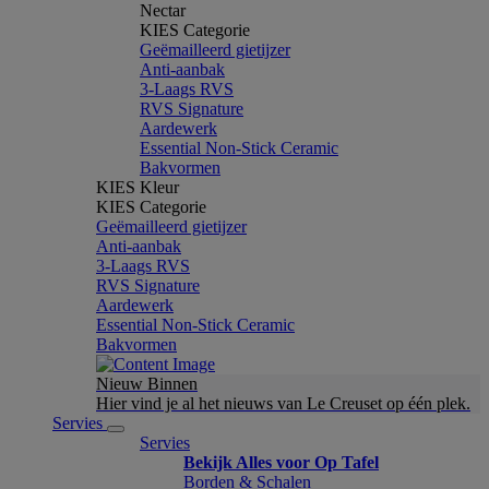
Nectar
KIES Categorie
Geëmailleerd gietijzer
Anti-aanbak
3-Laags RVS
RVS Signature
Aardewerk
Essential Non-Stick Ceramic
Bakvormen
KIES Kleur
KIES Categorie
Geëmailleerd gietijzer
Anti-aanbak
3-Laags RVS
RVS Signature
Aardewerk
Essential Non-Stick Ceramic
Bakvormen
Nieuw Binnen
Hier vind je al het nieuws van Le Creuset op één plek.
Servies
Servies
Bekijk Alles voor Op Tafel
Borden & Schalen