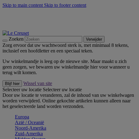
Skip to main content
Skip to footer content
Zomerse buitenmomenten met de BBQ Outdoor Collectie &
Thyme -
Shop Nu
De essentials van Le Creuset -
Ontdek Nu
Nieuwsbrieven: Registreer en bespaar 10%! -
Schrijf je nu in
Zoeken
Verwijder
Zorg ervoor dat uw wachtwoord sterk is, met minimaal 8 tekens,
inclusief een hoofdletter en een speciaal teken.
Uw winkelmandje is leeg op de nieuwe site. Maar maakt u zich
geen zorgen, we bewaren uw winkelmandje hier voor wanneer u
terug wilt komen.
Wissel van site
Blijf hier
Selecteer uw locatie
Selecteer uw locatie
Door uw locatie te veranderen, zal de inhoud van uw winkelwagen
worden verwijderd. Online gekochte artikelen kunnen alleen naar
het geselecteerde land worden verzonden.
Europa
Aziё / Oceaniё
Noord-Amerika
Zuid-Amerika