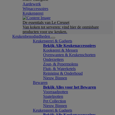
Aardewerk
Wijnaccessoires
Keukengerei
De essentials van Le Creuset
Van koken tot serveren: vind hier de onmisbare
producten voor uw keuken.
Keukenbenodigdheden
Keukengerei & Gadgets
Bekijk Alle Keukenaccessoires
Kookgerei & Messen
Ovenwanten & Keukenschorten
Onderzetters
Zout- & Pepermolens
Fluit- & Waterketels
Reiniging & Onderhoud
Nieuw Binnen
Bewaren
Bekijk Alles voor het Bewaren
Voorraadpotten
Spatelpotten
Pet Collection
Nieuw Binnen
Keukengerei & Gadgets
Bekijk Alle Keukenaccessoires