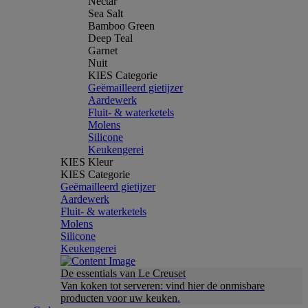
Nectar
Sea Salt
Bamboo Green
Deep Teal
Garnet
Nuit
KIES Categorie
Geëmailleerd gietijzer
Aardewerk
Fluit- & waterketels
Molens
Silicone
Keukengerei
KIES Kleur
KIES Categorie
Geëmailleerd gietijzer
Aardewerk
Fluit- & waterketels
Molens
Silicone
Keukengerei
De essentials van Le Creuset
Van koken tot serveren: vind hier de onmisbare
producten voor uw keuken.