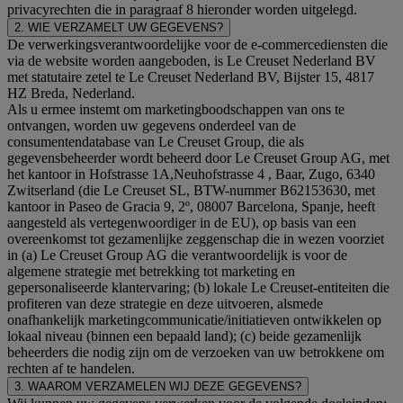
privacyrechten die in paragraaf 8 hieronder worden uitgelegd.
2. WIE VERZAMELT UW GEGEVENS?
De verwerkingsverantwoordelijke voor de e-commercediensten die
via de website worden aangeboden, is Le Creuset Nederland BV
met statutaire zetel te Le Creuset Nederland BV, Bijster 15, 4817
HZ Breda, Nederland.
Als u ermee instemt om marketingboodschappen van ons te
ontvangen, worden uw gegevens onderdeel van de
consumentendatabase van Le Creuset Group, die als
gegevensbeheerder wordt beheerd door Le Creuset Group AG, met
het kantoor in Hofstrasse 1A,Neuhofstrasse 4 , Baar, Zugo, 6340
Zwitserland (die Le Creuset SL, BTW-nummer B62153630, met
kantoor in Paseo de Gracia 9, 2º, 08007 Barcelona, Spanje, heeft
aangesteld als vertegenwoordiger in de EU), op basis van een
overeenkomst tot gezamenlijke zeggenschap die in wezen voorziet
in (a) Le Creuset Group AG die verantwoordelijk is voor de
algemene strategie met betrekking tot marketing en
gepersonaliseerde klantervaring; (b) lokale Le Creuset-entiteiten die
profiteren van deze strategie en deze uitvoeren, alsmede
onafhankelijk marketingcommunicatie/initiatieven ontwikkelen op
lokaal niveau (binnen een bepaald land); (c) beide gezamenlijk
beheerders die nodig zijn om de verzoeken van uw betrokkene om
rechten af te handelen.
3. WAAROM VERZAMELEN WIJ DEZE GEGEVENS?