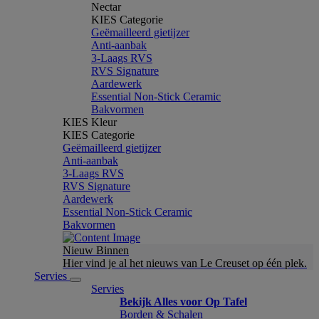
Nectar
KIES Categorie
Geëmailleerd gietijzer
Anti-aanbak
3-Laags RVS
RVS Signature
Aardewerk
Essential Non-Stick Ceramic
Bakvormen
KIES Kleur
KIES Categorie
Geëmailleerd gietijzer
Anti-aanbak
3-Laags RVS
RVS Signature
Aardewerk
Essential Non-Stick Ceramic
Bakvormen
Nieuw Binnen
Hier vind je al het nieuws van Le Creuset op één plek.
Servies
Servies
Bekijk Alles voor Op Tafel
Borden & Schalen