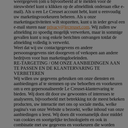
weergegeven (om u bijvoorbeeld af te melden voor de
nieuwsbrief kunt u klikken op de afmeldlink onderaan elke e-
mail). Als u een Le Creuset account hebt, kunt u eenvoudig
uw marketingvoorkeuren beheren. Als u onze
marketingactiviteiten wilt stopzetten, kunt u in ieder geval een
e-mail sturen naar
privacy@lecreuset.com
. Wij zullen uw
afmelding zo spoedig mogelijk verwerken, maar in sommige
gevallen kunt u nog enkele berichten ontvangen totdat de
afmelding volledig is verwerkt.
Weet dat wij uw contactgegevens en andere
persoonsgegevens niet doorgeven of verkopen aan andere
bedrijven voor hun marketingdoeleinden.
RE-TARGETING / OM ONZE AANBIEDINGEN AAN
TE PASSEN EN DE KLANTERVARING TE
VERBETEREN
Wij willen uw gegevens gebruiken om onze diensten en
aanbiedingen af te stemmen op uw behoeften en voorkeuren
om u een gepersonaliseerde Le Creuset-klantervaring te
bieden. Wij doen dit door uw gewoontes of interesses te
analyseren, bijvoorbeeld met betrekking tot de meest bekeken
producten, uw interactie met ons op sociale media, welke
pagina's van onze Website u bezoekt, welke inhoud van onze
aanbiedingen u leest. Wij doen dit voornamelijk door middel
van cookies en soortgelijke technologieën en ook in
combinatie met uw gegevens en voorkeuren die worden