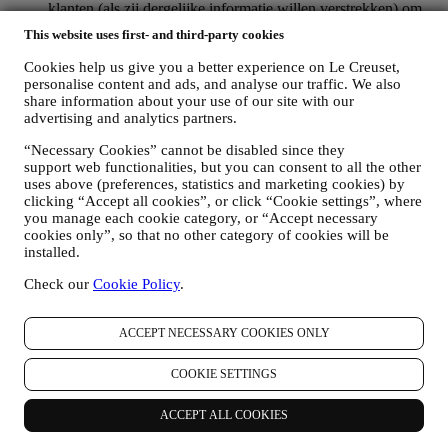
klanten (als zij dergelijke informatie willen verstrekken) om
onze producten en diensten voortdurend te verbeteren. Aan
This website uses first- and third-party cookies
het einde van het aankoopproces kunnen wij u ook uitnodigen
om uw productbeoordeling te schrijven. De beoordeling is
Cookies help us give you a better experience on Le Creuset,
niet verplicht, en u bent vrij om deze al dan niet in te dienen.
personalise content and ads, and analyse our traffic. We also
WHATSAPP FOR BUSINESS
share information about your use of our site with our
Sommige van onze fysieke winkels gebruiken WhatsApp for
advertising and analytics partners.
Business met klanten die daarom vragen, alleen om
“Necessary Cookies” cannot be disabled since they
ondersteuning te bieden en informatie over onze producten te
support web functionalities, but you can consent to all the other
sturen. Dit kanaal is niet gericht op de verkoop van onze
uses above (preferences, statistics and marketing cookies) by
producten. Er worden geen creditcardgegevens of andere
clicking “Accept all cookies”, or click “Cookie settings”, where
gevoelige informatie gevraagd via WhatsApp. U kunt meer te
you manage each cookie category, or “Accept necessary
weten komen over de voorwaarden en garanties van
cookies only”, so that no other category of cookies will be
WhatsApp voor de internationale overdracht van uw
installed.
gegevens op https://www.whatsapp.com/legal/privacy-policy-
eea. U kunt uw rechten inzake gegevensbescherming
Check our
Cookie Policy
.
uitoefenen, waaronder het herroepen/uitschrijven en het
wissen van de gegevens, door contact op te nemen met uw
winkel of via
. Het bewaren van gegevens door WhatsApp
ACCEPT NECESSARY COOKIES ONLY
wordt behandeld in het privacybeleid van de app; Le Creuset
zal dergelijke informatie na 1 (één) jaar vverwijderen.
COOKIE SETTINGS
4. HOE WORDEN UW GEGEVENS BESCHERMD?
ACCEPT ALL COOKIES
Beveiliging
- Wij hechten veel belang aan de beveiliging van de
gegevens van onze gebruikers. Le Creuset zal redelijke stappen