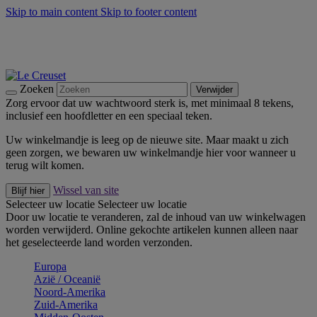
Skip to main content
Skip to footer content
Zomerse buitenmomenten met de BBQ Outdoor Collectie &
Thyme -
Shop Nu
De essentials van Le Creuset -
Ontdek Nu
Nieuwsbrieven: Registreer en bespaar 10%! -
Schrijf je nu in
Zoeken
Verwijder
Zorg ervoor dat uw wachtwoord sterk is, met minimaal 8 tekens,
inclusief een hoofdletter en een speciaal teken.
Uw winkelmandje is leeg op de nieuwe site. Maar maakt u zich
geen zorgen, we bewaren uw winkelmandje hier voor wanneer u
terug wilt komen.
Wissel van site
Blijf hier
Selecteer uw locatie
Selecteer uw locatie
Door uw locatie te veranderen, zal de inhoud van uw winkelwagen
worden verwijderd. Online gekochte artikelen kunnen alleen naar
het geselecteerde land worden verzonden.
Europa
Aziё / Oceaniё
Noord-Amerika
Zuid-Amerika