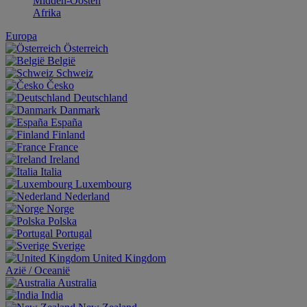
Midden-Oosten
Afrika
Europa
Österreich
België
Schweiz
Česko
Deutschland
Danmark
España
Finland
France
Ireland
Italia
Luxembourg
Nederland
Norge
Polska
Portugal
Sverige
United Kingdom
Aziё / Oceaniё
Australia
India