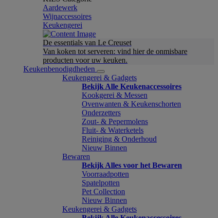
Aardewerk
Wijnaccessoires
Keukengerei
De essentials van Le Creuset
Van koken tot serveren: vind hier de onmisbare
producten voor uw keuken.
Keukenbenodigdheden
Keukengerei & Gadgets
Bekijk Alle Keukenaccessoires
Kookgerei & Messen
Ovenwanten & Keukenschorten
Onderzetters
Zout- & Pepermolens
Fluit- & Waterketels
Reiniging & Onderhoud
Nieuw Binnen
Bewaren
Bekijk Alles voor het Bewaren
Voorraadpotten
Spatelpotten
Pet Collection
Nieuw Binnen
Keukengerei & Gadgets
Bekijk Alle Keukenaccessoires