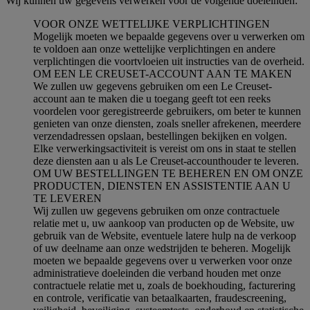
Wij kunnen uw gegevens verwerken voor de volgende doeleinden:
VOOR ONZE WETTELIJKE VERPLICHTINGEN
Mogelijk moeten we bepaalde gegevens over u verwerken om
te voldoen aan onze wettelijke verplichtingen en andere
verplichtingen die voortvloeien uit instructies van de overheid.
OM EEN LE CREUSET-ACCOUNT AAN TE MAKEN
We zullen uw gegevens gebruiken om een Le Creuset-
account aan te maken die u toegang geeft tot een reeks
voordelen voor geregistreerde gebruikers, om beter te kunnen
genieten van onze diensten, zoals sneller afrekenen, meerdere
verzendadressen opslaan, bestellingen bekijken en volgen.
Elke verwerkingsactiviteit is vereist om ons in staat te stellen
deze diensten aan u als Le Creuset-accounthouder te leveren.
OM UW BESTELLINGEN TE BEHEREN EN OM ONZE
PRODUCTEN, DIENSTEN EN ASSISTENTIE AAN U
TE LEVEREN
Wij zullen uw gegevens gebruiken om onze contractuele
relatie met u, uw aankoop van producten op de Website, uw
gebruik van de Website, eventuele latere hulp na de verkoop
of uw deelname aan onze wedstrijden te beheren. Mogelijk
moeten we bepaalde gegevens over u verwerken voor onze
administratieve doeleinden die verband houden met onze
contractuele relatie met u, zoals de boekhouding, facturering
en controle, verificatie van betaalkaarten, fraudescreening,