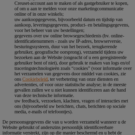
Creuset-account aan te maken of als gastgebruiker te kopen,
of om u aan te melden voor onze marketingcommunicatie
online of in onze winkels;
uw aankoopgegevens, bijvoorbeeld datum en tijdstip van
aankoop, leveringsgegevens, product- en betalingsgegevens,
voor het beheer van uw bestellingen;
gegevens over uw online browsegeschiedenis (bv. online-
identificatienummers - zoals uw IP-adres, browserversie,
besturingssysteem, duur van het bezoek, terugkerende
gebruiker, geografische oorsprong), verzameld tijdens uw
bezoeken aan de Website (ongeacht of u een geregistreerde
gebruiker bent of niet), door gebruik te maken van logs en/of
traceringstechnologieën zoals “cookies” (voor informatie over
het verzamelen van gegevens door middel van cookies, zie
ons
Cookiebeleid
, ter verbetering van onze diensten en
advertenties, of voor onze statistische analyse; in de meeste
gevallen zullen we u niet kunnen identificeren aan de hand
van deze technische informatie.
uw feedback, verzoeken, klachten, vragen of interacties met
ons (bijvoorbeeld uw berichten, chats, berichten op sociale
media, e-mails of telefoontjes).
De persoonsgegevens die van u worden verzameld wanneer u de
Website gebruikt of anderszins persoonlijk identificeerbare
informatie verstrekt, zijn op die manier beschermd en u hebt de