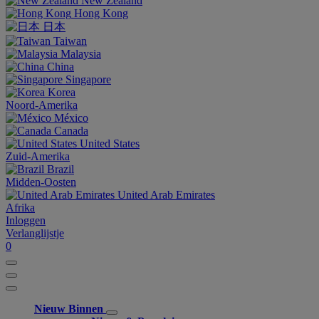
New Zealand
Hong Kong
日本
Taiwan
Malaysia
China
Singapore
Korea
Noord-Amerika
México
Canada
United States
Zuid-Amerika
Brazil
Midden-Oosten
United Arab Emirates
Afrika
Inloggen
Verlanglijstje
0
Nieuw Binnen