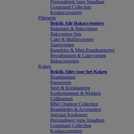
Personaliseer jouw braadpan
Gourmand Collection
Kookaccessoires
Pâtisserie
Bekijk Alle Bakaccessoires
Bakplaten & Bakvormen
Bakvormen Sets
Cake & Muffinvormen
Taartvormen
Ramekins & Mini-Braadpannetjes
Broodpannen & Cakevormen
Bakaccessoires
Koken
Bekijk Alles voor het Koken
Braadpannen
Pannensets
Steel & Kookpannen
Koekenpannen & Wokken
Grillpannen
BBQ Outdoor Collection
Braadsledes & Accessoires
Speciaal Kookgerei
Personaliseer jouw braadpan
Gourmand Collection
Kookaccessoires