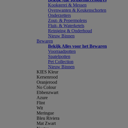
Kookgerei & Messen
Ovenwanten & Keukenschorten
Onderzetters
Zout- & Pepermolens
Fluit- & Waterketels
Reiniging & Onderhoud
Nieuw Binnen
Bewaren
Bekijk Alles voor het Bewaren
Voorraadpotten
Spatelpotten
Pet Collection
Nieuw Binnen
KIES Kleur
Kersenrood
Oranjerood
No Colour
Ebbenzwart
Azure
Flint
Wit
Meringue
Bleu Riviera
Mat Zwart