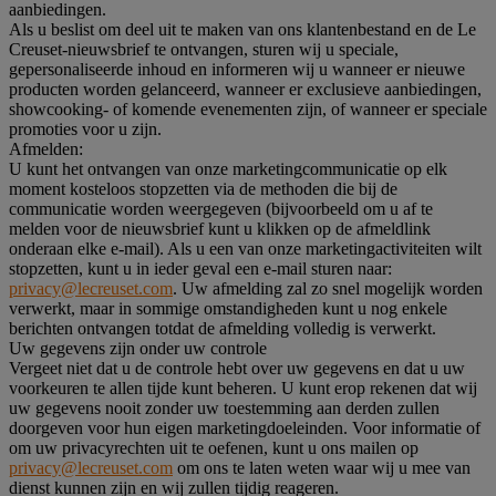
aanbiedingen.
Als u beslist om deel uit te maken van ons klantenbestand en de Le
Creuset-nieuwsbrief te ontvangen, sturen wij u speciale,
gepersonaliseerde inhoud en informeren wij u wanneer er nieuwe
producten worden gelanceerd, wanneer er exclusieve aanbiedingen,
showcooking- of komende evenementen zijn, of wanneer er speciale
promoties voor u zijn.
Afmelden:
U kunt het ontvangen van onze marketingcommunicatie op elk
moment kosteloos stopzetten via de methoden die bij de
communicatie worden weergegeven (bijvoorbeeld om u af te
melden voor de nieuwsbrief kunt u klikken op de afmeldlink
onderaan elke e-mail). Als u een van onze marketingactiviteiten wilt
stopzetten, kunt u in ieder geval een e-mail sturen naar:
privacy@lecreuset.com
. Uw afmelding zal zo snel mogelijk worden
verwerkt, maar in sommige omstandigheden kunt u nog enkele
berichten ontvangen totdat de afmelding volledig is verwerkt.
Uw gegevens zijn onder uw controle
Vergeet niet dat u de controle hebt over uw gegevens en dat u uw
voorkeuren te allen tijde kunt beheren. U kunt erop rekenen dat wij
uw gegevens nooit zonder uw toestemming aan derden zullen
doorgeven voor hun eigen marketingdoeleinden. Voor informatie of
om uw privacyrechten uit te oefenen, kunt u ons mailen op
privacy@lecreuset.com
om ons te laten weten waar wij u mee van
dienst kunnen zijn en wij zullen tijdig reageren.