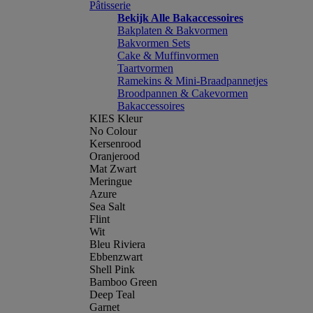
Pâtisserie
Bekijk Alle Bakaccessoires
Bakplaten & Bakvormen
Bakvormen Sets
Cake & Muffinvormen
Taartvormen
Ramekins & Mini-Braadpannetjes
Broodpannen & Cakevormen
Bakaccessoires
KIES Kleur
No Colour
Kersenrood
Oranjerood
Mat Zwart
Meringue
Azure
Sea Salt
Flint
Wit
Bleu Riviera
Ebbenzwart
Shell Pink
Bamboo Green
Deep Teal
Garnet