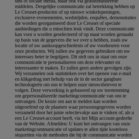
sms of sociale media, maar ook via geautomatiseerde
middelen. Dergelijke communicatie zal betrekking hebben op
Le Creuset-producten of op nieuwe winkelopeningen,
exclusieve evenementen, wedstrijden, enquêtes, demonstraties
die worden georganiseerd door Le Creuset of speciale
aanbiedingen die u misschien leuk vindt. Deze communicatie
kan voor u worden geselecteerd of op maat worden gemaakt
op basis van de gegevens die we over u hebben, zoals uw
locatie of uw aankoopgeschiedenis of uw voorkeuren voor
onze producten. Wij zullen uw gegevens gebruiken om uw
interesses beter te begrijpen. Dit stelt ons in staat om onze
communicatie te personaliseren om deze relevanter en
interessanter te maken. Er zullen geen andere gevolgen zijn.
Wij verzamelen ook statistieken over het openen van e-mail
en klikgedrag met behulp van de in de sector gangbare
technologieën om ons te helpen onze nieuwsbrieven te
volgen. Deze verwerking is gebaseerd op uw toestemming
om gepersonaliseerde marketingcommunicatie van ons te
ontvangen. De keuze om aan te melden kan worden
uitgeoefend op de plaatsen waar persoonsgegevens worden
verzameld door het juiste selectievakje aan te vinken of, als u
een Le Creuset-account heeft, via het Mijn account-gedeelte
van de Website.
Afmelden
: U kunt het ontvangen van onze
marketingcommunicatie of updates te allen tijde kosteloos
stopzetten via de methoden die bij de communicatie worden