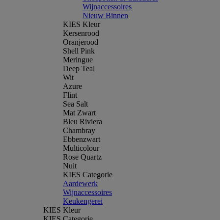
Wijnaccessoires
Nieuw Binnen
KIES Kleur
Kersenrood
Oranjerood
Shell Pink
Meringue
Deep Teal
Wit
Azure
Flint
Sea Salt
Mat Zwart
Bleu Riviera
Chambray
Ebbenzwart
Multicolour
Rose Quartz
Nuit
KIES Categorie
Aardewerk
Wijnaccessoires
Keukengerei
KIES Kleur
KIES Categorie