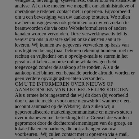
veiligheid, beveiliging, systeemtests, onderhoud en statistische
analyse. Af en toe moeten we mogelijk om administratieve of
operationele redenen contact met u opnemen. Bijvoorbeeld
om u een bevestiging van uw aankoop te sturen. We zullen
uw persoonsgegevens ook gebruiken om uw verzoeken te
beantwoorden die via onze Websiteformulieren of andere
kanalen worden verzonden. Deze verwerkingsactiviteit is
vereist om ons in staat te stellen onze diensten aan u te
leveren. Wij kunnen uw gegevens verwerken op basis van
ons legitiem belang (naar behoren rekening houdend met uw
rechten en vrijheden) om u opvolg-e-mails te sturen in het
geval u artikelen aan onze online winkelwagen hebt
toegevoegd zonder de aankoop af te ronden. Als u de
aankoop niet binnen een bepaalde periode afrondt, worden er
geen verdere opvolgingsberichten verzonden.
OM U TE INFORMEREN OVER NIEUWS OF
AANBIEDINGEN VAN LE CREUSET-PRODUCTEN
Als u ermee hebt ingestemd dat wij dit doen (bijvoorbeeld
door u aan te melden voor onze nieuwsbrief wanneer u een
account aanmaakt op de Website), dan zullen wij u
gepersonaliseerde marketingcommunicatie en nieuws sturen
over initiatieven met betrekking tot Le Creuset die worden
gepromoot door de dochterondernemingen van de groep, en
lokale filialen en partners, die ook afhangen van uw
voorkeuren. Wij zullen contact met u opnemen via e-mail,