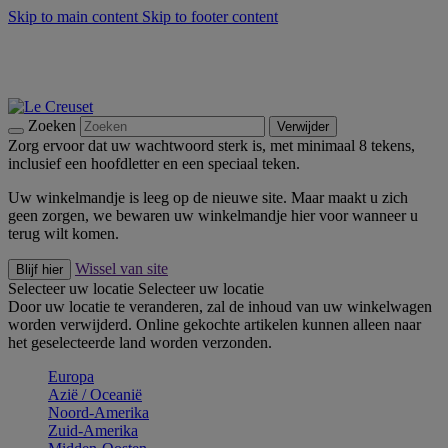
Skip to main content
Skip to footer content
Zomerse buitenmomenten met de BBQ Outdoor Collectie &
Thyme -
Shop Nu
De essentials van Le Creuset -
Ontdek Nu
Nieuwsbrieven: Registreer en bespaar 10%! -
Schrijf je nu in
Zoeken
Verwijder
Zorg ervoor dat uw wachtwoord sterk is, met minimaal 8 tekens,
inclusief een hoofdletter en een speciaal teken.
Uw winkelmandje is leeg op de nieuwe site. Maar maakt u zich
geen zorgen, we bewaren uw winkelmandje hier voor wanneer u
terug wilt komen.
Wissel van site
Blijf hier
Selecteer uw locatie
Selecteer uw locatie
Door uw locatie te veranderen, zal de inhoud van uw winkelwagen
worden verwijderd. Online gekochte artikelen kunnen alleen naar
het geselecteerde land worden verzonden.
Europa
Aziё / Oceaniё
Noord-Amerika
Zuid-Amerika