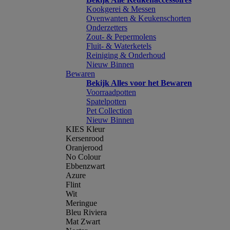
Kookgerei & Messen
Ovenwanten & Keukenschorten
Onderzetters
Zout- & Pepermolens
Fluit- & Waterketels
Reiniging & Onderhoud
Nieuw Binnen
Bewaren
Bekijk Alles voor het Bewaren
Voorraadpotten
Spatelpotten
Pet Collection
Nieuw Binnen
KIES Kleur
Kersenrood
Oranjerood
No Colour
Ebbenzwart
Azure
Flint
Wit
Meringue
Bleu Riviera
Mat Zwart