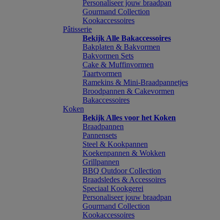
Personaliseer jouw braadpan
Gourmand Collection
Kookaccessoires
Pâtisserie
Bekijk Alle Bakaccessoires
Bakplaten & Bakvormen
Bakvormen Sets
Cake & Muffinvormen
Taartvormen
Ramekins & Mini-Braadpannetjes
Broodpannen & Cakevormen
Bakaccessoires
Koken
Bekijk Alles voor het Koken
Braadpannen
Pannensets
Steel & Kookpannen
Koekenpannen & Wokken
Grillpannen
BBQ Outdoor Collection
Braadsledes & Accessoires
Speciaal Kookgerei
Personaliseer jouw braadpan
Gourmand Collection
Kookaccessoires