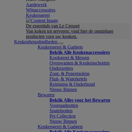
Aardewerk
Wijnaccessoires
Keukengerei
De essentials van Le Creuset
Van koken tot serveren: vind hier de onmisbare
producten voor uw keuken.
Keukenbenodigdheden
Keukengerei & Gadgets
Bekijk Alle Keukenaccessoires
Kookgerei & Messen
Ovenwanten & Keukenschorten
Onderzetters
Zout- & Pepermolens
Fluit- & Waterketels
Reiniging & Onderhoud
Nieuw Binnen
Bewaren
Bekijk Alles voor het Bewaren
Voorraadpotten
Spatelpotten
Pet Collection
Nieuw Binnen
Keukengerei & Gadgets
Bekijk Alle Keukenaccessoires