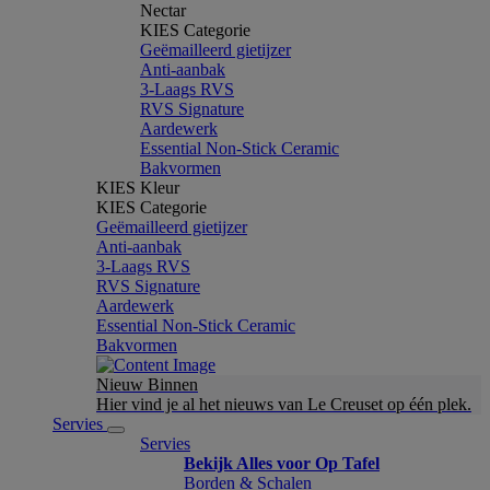
Nectar
KIES Categorie
Geëmailleerd gietijzer
Anti-aanbak
3-Laags RVS
RVS Signature
Aardewerk
Essential Non-Stick Ceramic
Bakvormen
KIES Kleur
KIES Categorie
Geëmailleerd gietijzer
Anti-aanbak
3-Laags RVS
RVS Signature
Aardewerk
Essential Non-Stick Ceramic
Bakvormen
Nieuw Binnen
Hier vind je al het nieuws van Le Creuset op één plek.
Servies
Servies
Bekijk Alles voor Op Tafel
Borden & Schalen