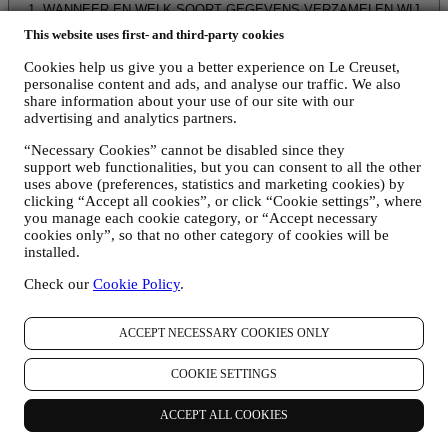
1. WANNEER EN WELK SOORT GEGEVENS VERZAMELEN WIJ
VAN U?
This website uses first- and third-party cookies
“Persoonsgegevens” betekent alle informatie met betrekking tot u en
die ons in staat stelt om u te identificeren, hetzij rechtstreeks of in
Cookies help us give you a better experience on Le Creuset,
combinatie met andere informatie.
personalise content and ads, and analyse our traffic. We also
Kinderen: Deze website is niet bedoeld voor kinderen en we
share information about your use of our site with our
verzamelen niet bewust gegevens met betrekking tot kinderen.
advertising and analytics partners.
Wij kunnen persoonsgegevens van u verzamelen wanneer u onze
“Necessary Cookies” cannot be disabled since they
website gebruikt (de "Website"), een Le Creuset-account aanmaakt,
support web functionalities, but you can consent to all the other
een Le Creuset-product koopt op de Website of in onze Le Creuset
uses above (preferences, statistics and marketing cookies) by
Winkels (Signature Boutiques en Outlet Winkels) of wanneer u zich
clicking “Accept all cookies”, or click “Cookie settings”, where
aanmeldt voor onze marketingcommunicatie. De persoonsgegevens
you manage each cookie category, or “Accept necessary
kunnen betrekking hebben op:
cookies only”, so that no other category of cookies will be
installed.
Naam, voornaam, e-mailadres, geboortedatum en andere
contactgegevens (adres, telefoonnummer), om een Le
Check our
Cookie Policy
.
Creuset-account aan te maken of als gastgebruiker te kopen,
of om u aan te melden voor onze marketingcommunicatie
online of in onze winkels;
ACCEPT NECESSARY COOKIES ONLY
uw aankoopgegevens, bijvoorbeeld datum en tijdstip van
aankoop, leveringsgegevens, product- en betalingsgegevens,
COOKIE SETTINGS
voor het beheer van uw bestellingen;
gegevens over uw online browsegeschiedenis (bv. online-
ACCEPT ALL COOKIES
identificatienummers - zoals uw IP-adres, browserversie,
besturingssysteem, duur van het bezoek, terugkerende