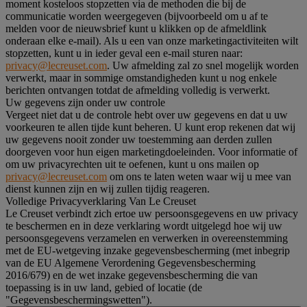
moment kosteloos stopzetten via de methoden die bij de
communicatie worden weergegeven (bijvoorbeeld om u af te
melden voor de nieuwsbrief kunt u klikken op de afmeldlink
onderaan elke e-mail). Als u een van onze marketingactiviteiten wilt
stopzetten, kunt u in ieder geval een e-mail sturen naar:
privacy@lecreuset.com
. Uw afmelding zal zo snel mogelijk worden
verwerkt, maar in sommige omstandigheden kunt u nog enkele
berichten ontvangen totdat de afmelding volledig is verwerkt.
Uw gegevens zijn onder uw controle
Vergeet niet dat u de controle hebt over uw gegevens en dat u uw
voorkeuren te allen tijde kunt beheren. U kunt erop rekenen dat wij
uw gegevens nooit zonder uw toestemming aan derden zullen
doorgeven voor hun eigen marketingdoeleinden. Voor informatie of
om uw privacyrechten uit te oefenen, kunt u ons mailen op
privacy@lecreuset.com
om ons te laten weten waar wij u mee van
dienst kunnen zijn en wij zullen tijdig reageren.
Volledige Privacyverklaring Van Le Creuset
Le Creuset verbindt zich ertoe uw persoonsgegevens en uw privacy
te beschermen en in deze verklaring wordt uitgelegd hoe wij uw
persoonsgegevens verzamelen en verwerken in overeenstemming
met de EU-wetgeving inzake gegevensbescherming (met inbegrip
van de EU Algemene Verordening Gegevensbescherming
2016/679) en de wet inzake gegevensbescherming die van
toepassing is in uw land, gebied of locatie (de
"Gegevensbeschermingswetten").