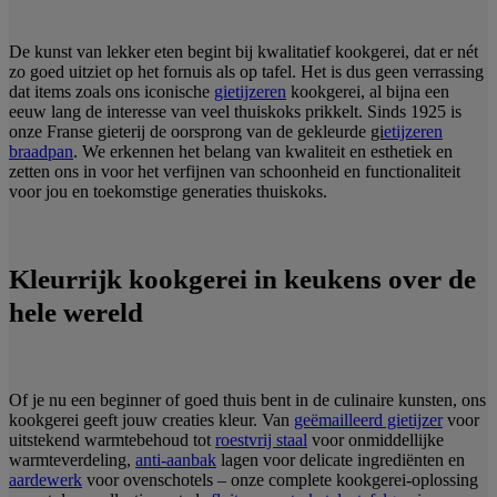
De kunst van lekker eten begint bij kwalitatief kookgerei, dat er nét
zo goed uitziet op het fornuis als op tafel. Het is dus geen verrassing
dat items zoals ons iconische
gietijzeren
kookgerei, al bijna een
eeuw lang de interesse van veel thuiskoks prikkelt. Sinds 1925 is
onze Franse gieterij de oorsprong van de gekleurde
gi
etijzeren
braadpan
. We erkennen het belang van kwaliteit en esthetiek en
zetten ons in voor het verfijnen van schoonheid en functionaliteit
voor jou en toekomstige generaties thuiskoks.
Kleurrijk kookgerei in keukens over de
hele wereld
Of je nu een beginner of goed thuis bent in de culinaire kunsten, ons
kookgerei geeft jouw creaties kleur. Van
geëmailleerd gietijzer
voor
uitstekend warmtebehoud tot
roestvrij staal
voor onmiddellijke
warmteverdeling,
anti-aanbak
lagen voor delicate ingrediënten en
aardewerk
voor ovenschotels – onze complete kookgerei-oplossing