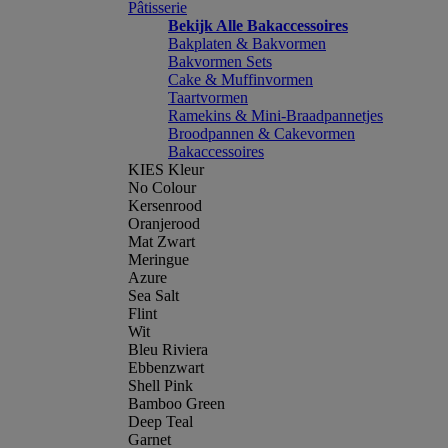
Pâtisserie
Bekijk Alle Bakaccessoires
Bakplaten & Bakvormen
Bakvormen Sets
Cake & Muffinvormen
Taartvormen
Ramekins & Mini-Braadpannetjes
Broodpannen & Cakevormen
Bakaccessoires
KIES Kleur
No Colour
Kersenrood
Oranjerood
Mat Zwart
Meringue
Azure
Sea Salt
Flint
Wit
Bleu Riviera
Ebbenzwart
Shell Pink
Bamboo Green
Deep Teal
Garnet