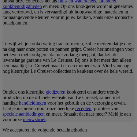
omvat deze collecties net als
fluit- en waterketels
,
tafelgerei
,
kookbenodigdheden
en meer. Op ons kookgerei wordt al generaties
lang vertrouwd, en is vervaardigd uit hoogwaardige materialen in
toonaangevende kleuren voor in jouw keuken, zoals onze iconische
braadpannen.
Terwijl wij je kookervaring transformeren, zul je merken dat je dag
na dag naar onze potten en pannen grijpt. Creëer herinneringen voor
het leven met kookgerei dat net zo lang meegaat, dankzij de
levenslange garantie van Le Creuset. Bij ons is het meer dan alleen
een maaltijd; Le Creuset maakt er een moment van. Vind vandaag
nog kleurrijke Le Creuset-collecties in keukens over de hele wereld.
Ontdek ons kleurrijke
gietijzeren
kookgerei en andere trendy
producten op de officiële website van Le Creuset, samen met
handige
handleidingen
voor het gebruik en de verzorging ervan.
Laat je inspireren door onze heerlijke
recepten
, profiteer van
speciale aanbiedingen
en meer. Smaakt dat naar meer? Meld je aan
voor onze
nieuwsbrief
.
We accepteren de volgende betaalmethoden