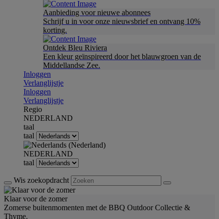
Aanbieding voor nieuwe abonnees
Schrijf u in voor onze nieuwsbrief en ontvang 10%
korting.
Ontdek Bleu Riviera
Een kleur geïnspireerd door het blauwgroen van de
Middellandse Zee.
Inloggen
Verlanglijstje
Inloggen
Verlanglijstje
Regio
NEDERLAND
taal
taal
NEDERLAND
taal
Wis zoekopdracht
Klaar voor de zomer
Zomerse buitenmomenten met de BBQ Outdoor Collectie &
Thyme.