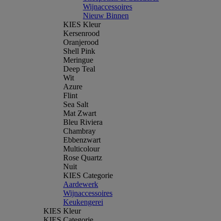
Wijnaccessoires
Nieuw Binnen
KIES Kleur
Kersenrood
Oranjerood
Shell Pink
Meringue
Deep Teal
Wit
Azure
Flint
Sea Salt
Mat Zwart
Bleu Riviera
Chambray
Ebbenzwart
Multicolour
Rose Quartz
Nuit
KIES Categorie
Aardewerk
Wijnaccessoires
Keukengerei
KIES Kleur
KIES Categorie