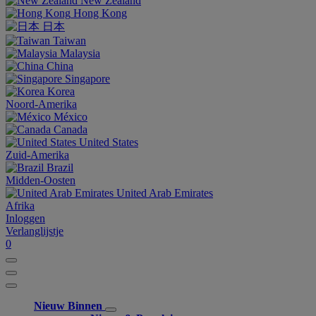
New Zealand
Hong Kong
日本
Taiwan
Malaysia
China
Singapore
Korea
Noord-Amerika
México
Canada
United States
Zuid-Amerika
Brazil
Midden-Oosten
United Arab Emirates
Afrika
Inloggen
Verlanglijstje
0
Nieuw Binnen