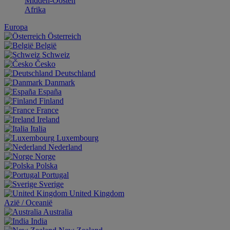
Midden-Oosten
Afrika
Europa
Österreich
België
Schweiz
Česko
Deutschland
Danmark
España
Finland
France
Ireland
Italia
Luxembourg
Nederland
Norge
Polska
Portugal
Sverige
United Kingdom
Aziё / Oceaniё
Australia
India