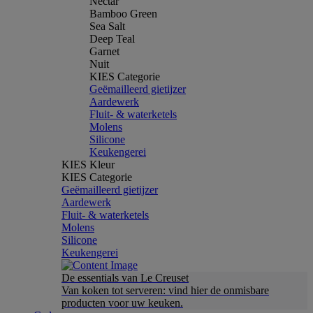
Nectar
Bamboo Green
Sea Salt
Deep Teal
Garnet
Nuit
KIES Categorie
Geëmailleerd gietijzer
Aardewerk
Fluit- & waterketels
Molens
Silicone
Keukengerei
KIES Kleur
KIES Categorie
Geëmailleerd gietijzer
Aardewerk
Fluit- & waterketels
Molens
Silicone
Keukengerei
De essentials van Le Creuset
Van koken tot serveren: vind hier de onmisbare
producten voor uw keuken.