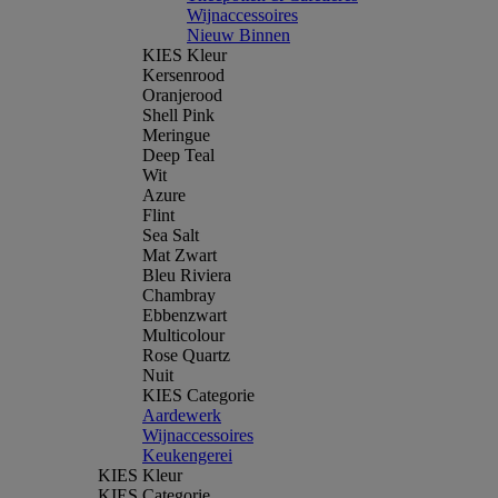
Wijnaccessoires
Nieuw Binnen
KIES Kleur
Kersenrood
Oranjerood
Shell Pink
Meringue
Deep Teal
Wit
Azure
Flint
Sea Salt
Mat Zwart
Bleu Riviera
Chambray
Ebbenzwart
Multicolour
Rose Quartz
Nuit
KIES Categorie
Aardewerk
Wijnaccessoires
Keukengerei
KIES Kleur
KIES Categorie