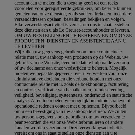
account aan te maken die u toegang geeft tot een reeks
voordelen voor geregistreerde gebruikers, om beter te kunnen
genieten van onze diensten, zoals sneller afrekenen, meerdere
verzendadressen opslaan, bestellingen bekijken en volgen.
Elke verwerkingsactiviteit is vereist om ons in staat te stellen
deze diensten aan u als Le Creuset-accounthouder te leveren.
OM UW BESTELLINGEN TE BEHEREN EN OM ONZE
PRODUCTEN, DIENSTEN EN ASSISTENTIE AAN U
TE LEVEREN
Wij zullen uw gegevens gebruiken om onze contractuele
relatie met u, uw aankoop van producten op de Website, uw
gebruik van de Website, eventuele latere hulp na de verkoop
of uw deelname aan onze wedstrijden te beheren. Mogelijk
moeten we bepaalde gegevens over u verwerken voor onze
administratieve doeleinden die verband houden met onze
contractuele relatie met u, zoals de boekhouding, facturering
en controle, verificatie van betaalkaarten, fraudescreening,
veiligheid, beveiliging, systeemtests, onderhoud en statistische
analyse. Af en toe moeten we mogelijk om administratieve of
operationele redenen contact met u opnemen. Bijvoorbeeld
om u een bevestiging van uw aankoop te sturen. We zullen
uw persoonsgegevens ook gebruiken om uw verzoeken te
beantwoorden die via onze Websiteformulieren of andere
kanalen worden verzonden. Deze verwerkingsactiviteit is
vereist om ons in staat te stellen onze diensten aan u te