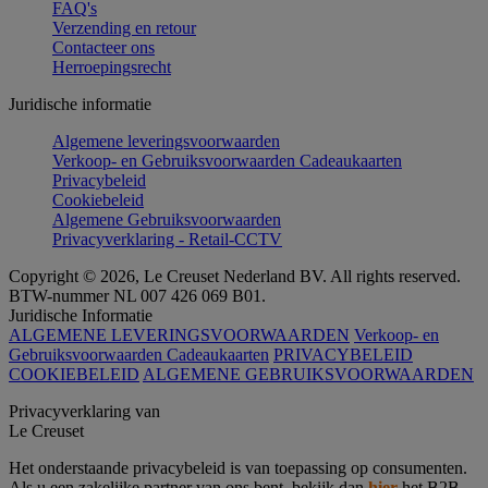
FAQ's
Verzending en retour
Contacteer ons
Herroepingsrecht
Juridische informatie
Algemene leveringsvoorwaarden
Verkoop- en Gebruiksvoorwaarden Cadeaukaarten
Privacybeleid
Cookiebeleid
Algemene Gebruiksvoorwaarden
Privacyverklaring - Retail-CCTV
Copyright © 2026, Le Creuset Nederland BV. All rights reserved.
BTW-nummer NL 007 426 069 B01.
Juridische Informatie
ALGEMENE LEVERINGSVOORWAARDEN
Verkoop- en
Gebruiksvoorwaarden Cadeaukaarten
PRIVACYBELEID
COOKIEBELEID
ALGEMENE GEBRUIKSVOORWAARDEN
Privacyverklaring van
Le Creuset
Het onderstaande privacybeleid is van toepassing op consumenten.
Als u een zakelijke partner van ons bent, bekijk dan
hier
het B2B-