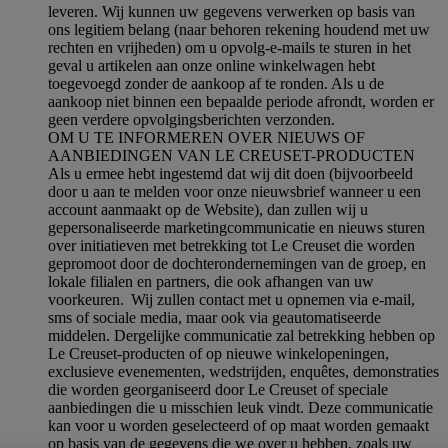
leveren. Wij kunnen uw gegevens verwerken op basis van
ons legitiem belang (naar behoren rekening houdend met uw
rechten en vrijheden) om u opvolg-e-mails te sturen in het
geval u artikelen aan onze online winkelwagen hebt
toegevoegd zonder de aankoop af te ronden. Als u de
aankoop niet binnen een bepaalde periode afrondt, worden er
geen verdere opvolgingsberichten verzonden.
OM U TE INFORMEREN OVER NIEUWS OF
AANBIEDINGEN VAN LE CREUSET-PRODUCTEN
Als u ermee hebt ingestemd dat wij dit doen (bijvoorbeeld
door u aan te melden voor onze nieuwsbrief wanneer u een
account aanmaakt op de Website), dan zullen wij u
gepersonaliseerde marketingcommunicatie en nieuws sturen
over initiatieven met betrekking tot Le Creuset die worden
gepromoot door de dochterondernemingen van de groep, en
lokale filialen en partners, die ook afhangen van uw
voorkeuren. Wij zullen contact met u opnemen via e-mail,
sms of sociale media, maar ook via geautomatiseerde
middelen. Dergelijke communicatie zal betrekking hebben op
Le Creuset-producten of op nieuwe winkelopeningen,
exclusieve evenementen, wedstrijden, enquêtes, demonstraties
die worden georganiseerd door Le Creuset of speciale
aanbiedingen die u misschien leuk vindt. Deze communicatie
kan voor u worden geselecteerd of op maat worden gemaakt
op basis van de gegevens die we over u hebben, zoals uw