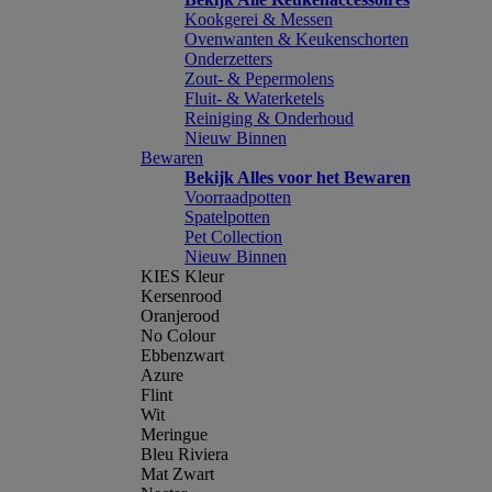
Kookgerei & Messen
Ovenwanten & Keukenschorten
Onderzetters
Zout- & Pepermolens
Fluit- & Waterketels
Reiniging & Onderhoud
Nieuw Binnen
Bewaren
Bekijk Alles voor het Bewaren
Voorraadpotten
Spatelpotten
Pet Collection
Nieuw Binnen
KIES Kleur
Kersenrood
Oranjerood
No Colour
Ebbenzwart
Azure
Flint
Wit
Meringue
Bleu Riviera
Mat Zwart