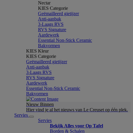
Nectar
KIES Categorie
Geëmailleerd gietijzer
Anti-aanbak
3-Laags RVS
RVS Signature
Aardewerk
Essential Non-Stick Ceramic
Bakvormen
KIES Kleur
KIES Categorie
Geëmailleerd gietijzer
Anti-aanbak
3-Laags RVS
RVS Signature
Aardewerk
Essential Non-Stick Ceramic
Bakvormen
Nieuw Binnen
Hier vind je al het nieuws van Le Creuset op één plek.
Servies
Servies
Bekijk Alles voor Op Tafel
Borden & Schalen