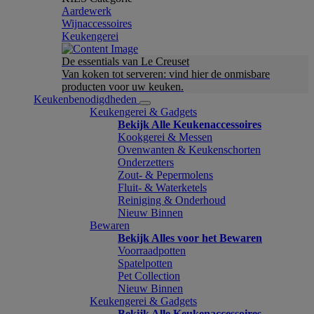
Aardewerk
Wijnaccessoires
Keukengerei
De essentials van Le Creuset
Van koken tot serveren: vind hier de onmisbare
producten voor uw keuken.
Keukenbenodigdheden
Keukengerei & Gadgets
Bekijk Alle Keukenaccessoires
Kookgerei & Messen
Ovenwanten & Keukenschorten
Onderzetters
Zout- & Pepermolens
Fluit- & Waterketels
Reiniging & Onderhoud
Nieuw Binnen
Bewaren
Bekijk Alles voor het Bewaren
Voorraadpotten
Spatelpotten
Pet Collection
Nieuw Binnen
Keukengerei & Gadgets
Bekijk Alle Keukenaccessoires