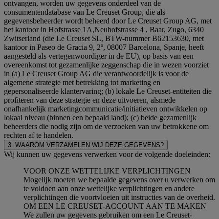
ontvangen, worden uw gegevens onderdeel van de
consumentendatabase van Le Creuset Group, die als
gegevensbeheerder wordt beheerd door Le Creuset Group AG, met
het kantoor in Hofstrasse 1A,Neuhofstrasse 4 , Baar, Zugo, 6340
Zwitserland (die Le Creuset SL, BTW-nummer B62153630, met
kantoor in Paseo de Gracia 9, 2º, 08007 Barcelona, Spanje, heeft
aangesteld als vertegenwoordiger in de EU), op basis van een
overeenkomst tot gezamenlijke zeggenschap die in wezen voorziet
in (a) Le Creuset Group AG die verantwoordelijk is voor de
algemene strategie met betrekking tot marketing en
gepersonaliseerde klantervaring; (b) lokale Le Creuset-entiteiten die
profiteren van deze strategie en deze uitvoeren, alsmede
onafhankelijk marketingcommunicatie/initiatieven ontwikkelen op
lokaal niveau (binnen een bepaald land); (c) beide gezamenlijk
beheerders die nodig zijn om de verzoeken van uw betrokkene om
rechten af te handelen.
3. WAAROM VERZAMELEN WIJ DEZE GEGEVENS?
Wij kunnen uw gegevens verwerken voor de volgende doeleinden:
VOOR ONZE WETTELIJKE VERPLICHTINGEN
Mogelijk moeten we bepaalde gegevens over u verwerken om
te voldoen aan onze wettelijke verplichtingen en andere
verplichtingen die voortvloeien uit instructies van de overheid.
OM EEN LE CREUSET-ACCOUNT AAN TE MAKEN
We zullen uw gegevens gebruiken om een Le Creuset-