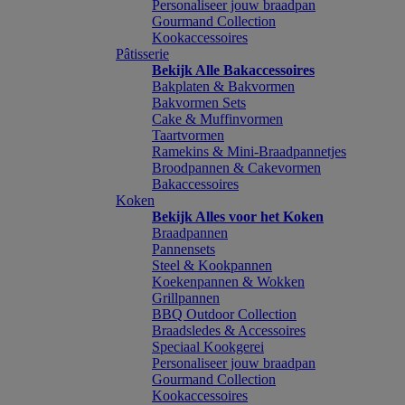
Personaliseer jouw braadpan
Gourmand Collection
Kookaccessoires
Pâtisserie
Bekijk Alle Bakaccessoires
Bakplaten & Bakvormen
Bakvormen Sets
Cake & Muffinvormen
Taartvormen
Ramekins & Mini-Braadpannetjes
Broodpannen & Cakevormen
Bakaccessoires
Koken
Bekijk Alles voor het Koken
Braadpannen
Pannensets
Steel & Kookpannen
Koekenpannen & Wokken
Grillpannen
BBQ Outdoor Collection
Braadsledes & Accessoires
Speciaal Kookgerei
Personaliseer jouw braadpan
Gourmand Collection
Kookaccessoires