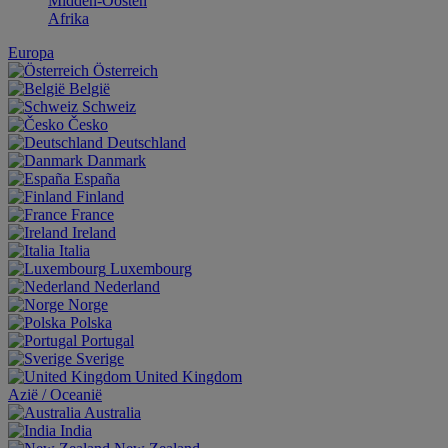
Midden-Oosten
Afrika
Europa
Österreich
België
Schweiz
Česko
Deutschland
Danmark
España
Finland
France
Ireland
Italia
Luxembourg
Nederland
Norge
Polska
Portugal
Sverige
United Kingdom
Aziё / Oceaniё
Australia
India