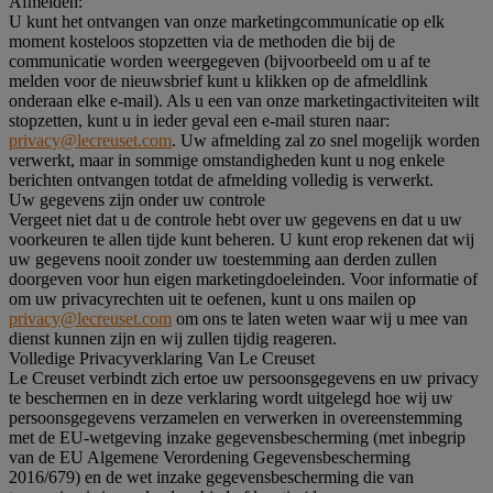
Afmelden:
U kunt het ontvangen van onze marketingcommunicatie op elk
moment kosteloos stopzetten via de methoden die bij de
communicatie worden weergegeven (bijvoorbeeld om u af te
melden voor de nieuwsbrief kunt u klikken op de afmeldlink
onderaan elke e-mail). Als u een van onze marketingactiviteiten wilt
stopzetten, kunt u in ieder geval een e-mail sturen naar:
privacy@lecreuset.com
. Uw afmelding zal zo snel mogelijk worden
verwerkt, maar in sommige omstandigheden kunt u nog enkele
berichten ontvangen totdat de afmelding volledig is verwerkt.
Uw gegevens zijn onder uw controle
Vergeet niet dat u de controle hebt over uw gegevens en dat u uw
voorkeuren te allen tijde kunt beheren. U kunt erop rekenen dat wij
uw gegevens nooit zonder uw toestemming aan derden zullen
doorgeven voor hun eigen marketingdoeleinden. Voor informatie of
om uw privacyrechten uit te oefenen, kunt u ons mailen op
privacy@lecreuset.com
om ons te laten weten waar wij u mee van
dienst kunnen zijn en wij zullen tijdig reageren.
Volledige Privacyverklaring Van Le Creuset
Le Creuset verbindt zich ertoe uw persoonsgegevens en uw privacy
te beschermen en in deze verklaring wordt uitgelegd hoe wij uw
persoonsgegevens verzamelen en verwerken in overeenstemming
met de EU-wetgeving inzake gegevensbescherming (met inbegrip
van de EU Algemene Verordening Gegevensbescherming
2016/679) en de wet inzake gegevensbescherming die van