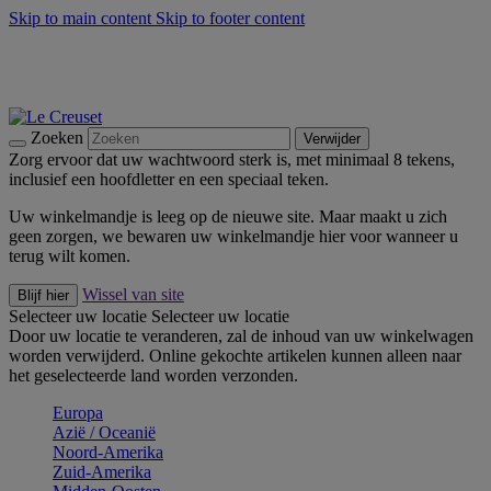
Skip to main content
Skip to footer content
Zomerse buitenmomenten met de BBQ Outdoor Collectie &
Thyme -
Shop Nu
De essentials van Le Creuset -
Ontdek Nu
Nieuwsbrieven: Registreer en bespaar 10%! -
Schrijf je nu in
Zoeken
Verwijder
Zorg ervoor dat uw wachtwoord sterk is, met minimaal 8 tekens,
inclusief een hoofdletter en een speciaal teken.
Uw winkelmandje is leeg op de nieuwe site. Maar maakt u zich
geen zorgen, we bewaren uw winkelmandje hier voor wanneer u
terug wilt komen.
Wissel van site
Blijf hier
Selecteer uw locatie
Selecteer uw locatie
Door uw locatie te veranderen, zal de inhoud van uw winkelwagen
worden verwijderd. Online gekochte artikelen kunnen alleen naar
het geselecteerde land worden verzonden.
Europa
Aziё / Oceaniё
Noord-Amerika
Zuid-Amerika