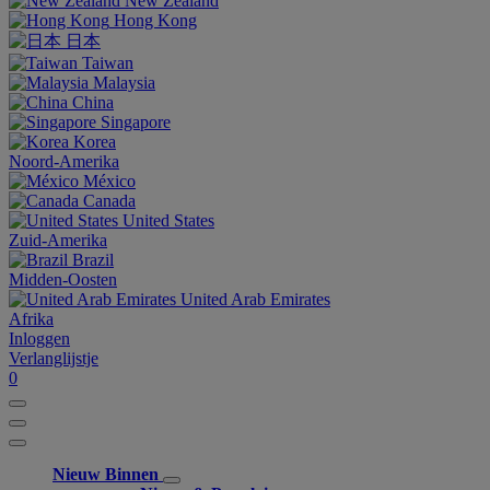
New Zealand
Hong Kong
日本
Taiwan
Malaysia
China
Singapore
Korea
Noord-Amerika
México
Canada
United States
Zuid-Amerika
Brazil
Midden-Oosten
United Arab Emirates
Afrika
Inloggen
Verlanglijstje
0
Nieuw Binnen