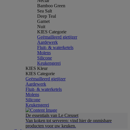
Nectar
Bamboo Green
Sea Salt
Deep Teal
Garnet
Nuit
KIES Categorie
Geëmailleerd gietijzer
Aardewerk
Fluit- & waterketels
Molens
Silicone
Keukengerei
KIES Kleur
KIES Categorie
Geëmailleerd gietijzer
Aardewerk
Fluit- & waterketels
Molens
Silicone
Keukengerei
De essentials van Le Creuset
Van koken tot serveren: vind hier de onmisbare
producten voor uw keuken.