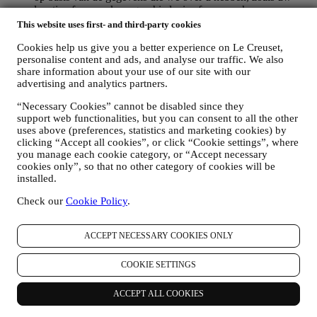
locatie of uw aankoopgeschiedenis of uw voorkeuren voor
onze producten. Wij zullen uw gegevens gebruiken om uw
This website uses first- and third-party cookies
interesses beter te begrijpen. Dit stelt ons in staat om onze
communicatie te personaliseren om deze relevanter en
Cookies help us give you a better experience on Le Creuset,
personalise content and ads, and analyse our traffic. We also
interessanter te maken. Er zullen geen andere gevolgen zijn.
share information about your use of our site with our
Wij verzamelen ook statistieken over het openen van e-mail
advertising and analytics partners.
en klikgedrag met behulp van de in de sector gangbare
technologieën om ons te helpen onze nieuwsbrieven te
“Necessary Cookies” cannot be disabled since they
volgen. Deze verwerking is gebaseerd op uw toestemming
support web functionalities, but you can consent to all the other
om gepersonaliseerde marketingcommunicatie van ons te
uses above (preferences, statistics and marketing cookies) by
ontvangen. De keuze om aan te melden kan worden
clicking “Accept all cookies”, or click “Cookie settings”, where
uitgeoefend op de plaatsen waar persoonsgegevens worden
you manage each cookie category, or “Accept necessary
verzameld door het juiste selectievakje aan te vinken of, als u
cookies only”, so that no other category of cookies will be
een Le Creuset-account heeft, via het Mijn account-gedeelte
installed.
van de Website.
Afmelden
: U kunt het ontvangen van onze
marketingcommunicatie of updates te allen tijde kosteloos
Check our
Cookie Policy
.
stopzetten via de methoden die bij de communicatie worden
weergegeven (om u bijvoorbeeld af te melden voor de
ACCEPT NECESSARY COOKIES ONLY
nieuwsbrief kunt u klikken op de afmeldlink onderaan elke e-
mail). Als u een Le Creuset account hebt, kunt u eenvoudig
uw marketingvoorkeuren beheren. Als u onze
COOKIE SETTINGS
marketingactiviteiten wilt stopzetten, kunt u in ieder geval een
e-mail sturen naar
privacy@lecreuset.com
. Wij zullen uw
ACCEPT ALL COOKIES
afmelding zo spoedig mogelijk verwerken, maar in sommige
gevallen kunt u nog enkele berichten ontvangen totdat de