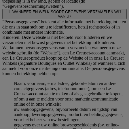
toepassing is in uw land, gebied of locatie (de
"Gegevensbeschermingswetten").
1. WANNEER EN WELK SOORT GEGEVENS VERZAMELEN WIJ
VAN U?
“Persoonsgegevens” betekent alle informatie met betrekking tot u en
die ons in staat stelt om u te identificeren, hetzij rechtstreeks of in
combinatie met andere informatie.
Kinderen: Deze website is niet bedoeld voor kinderen en we
verzamelen niet bewust gegevens met betrekking tot kinderen.
Wij kunnen persoonsgegevens van u verzamelen wanneer u onze
website gebruikt (de "Website"), een Le Creuset-account aanmaakt,
een Le Creuset-product koopt op de Website of in onze Le Creuset
Winkels (Signature Boutiques en Outlet Winkels) of wanneer u zich
aanmeldt voor onze marketingcommunicatie. De persoonsgegevens
kunnen betrekking hebben op:
Naam, voornaam, e-mailadres, geboortedatum en andere
contactgegevens (adres, telefoonnummer), om een Le
Creuset-account aan te maken of als gastgebruiker te kopen,
of om u aan te melden voor onze marketingcommunicatie
online of in onze winkels;
uw aankoopgegevens, bijvoorbeeld datum en tijdstip van
aankoop, leveringsgegevens, product- en betalingsgegevens,
voor het beheer van uw bestellingen;
gegevens over uw online browsegeschiedenis (bv. online-