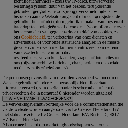
identificatienummers - zoals uw IP-adres, browserversie,
besturingssysteem, duur van het bezoek, terugkerende
gebruiker, geografische oorsprong), verzameld tijdens uw
bezoeken aan de Website (ongeacht of u een geregistreerde
gebruiker bent of niet), door gebruik te maken van logs en/of
traceringstechnologieën zoals “cookies” (voor informatie over
het verzamelen van gegevens door middel van cookies, zie
ons
Cookiebeleid
, ter verbetering van onze diensten en
advertenties, of voor onze statistische analyse; in de meeste
gevallen zullen we u niet kunnen identificeren aan de hand
van deze technische informatie.
uw feedback, verzoeken, klachten, vragen of interacties met
ons (bijvoorbeeld uw berichten, chats, berichten op sociale
media, e-mails of telefoontjes).
De persoonsgegevens die van u worden verzameld wanneer u de
Website gebruikt of anderszins persoonlijk identificeerbare
informatie verstrekt, zijn op die manier beschermd en u hebt de
privacyrechten die in paragraaf 8 hieronder worden uitgelegd.
2. WIE VERZAMELT UW GEGEVENS?
De verwerkingsverantwoordelijke voor de e-commercediensten die
via de website worden aangeboden, is Le Creuset Nederland BV
met statutaire zetel te Le Creuset Nederland BV, Bijster 15, 4817
HZ Breda, Nederland.
Als u ermee instemt om marketingboodschappen van ons te