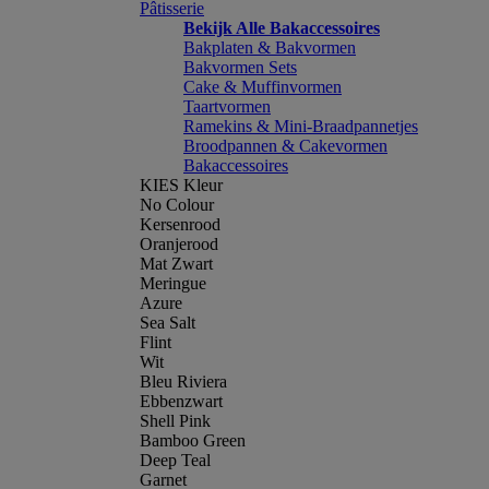
Pâtisserie
Bekijk Alle Bakaccessoires
Bakplaten & Bakvormen
Bakvormen Sets
Cake & Muffinvormen
Taartvormen
Ramekins & Mini-Braadpannetjes
Broodpannen & Cakevormen
Bakaccessoires
KIES Kleur
No Colour
Kersenrood
Oranjerood
Mat Zwart
Meringue
Azure
Sea Salt
Flint
Wit
Bleu Riviera
Ebbenzwart
Shell Pink
Bamboo Green
Deep Teal
Garnet