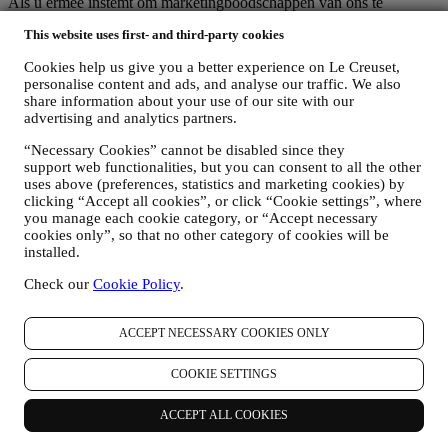
Als u ermee instemt om marketingboodschappen van ons te
ontvangen, worden uw gegevens onderdeel van de
This website uses first- and third-party cookies
consumentendatabase van Le Creuset Group, die als
gegevensbeheerder wordt beheerd door Le Creuset Group AG, met
Cookies help us give you a better experience on Le Creuset,
het kantoor in Hofstrasse 1A,Neuhofstrasse 4 , Baar, Zugo, 6340
personalise content and ads, and analyse our traffic. We also
Zwitserland (die Le Creuset SL, BTW-nummer B62153630, met
share information about your use of our site with our
kantoor in Paseo de Gracia 9, 2º, 08007 Barcelona, Spanje, heeft
advertising and analytics partners.
aangesteld als vertegenwoordiger in de EU), op basis van een
overeenkomst tot gezamenlijke zeggenschap die in wezen voorziet
“Necessary Cookies” cannot be disabled since they
in (a) Le Creuset Group AG die verantwoordelijk is voor de
support web functionalities, but you can consent to all the other
algemene strategie met betrekking tot marketing en
uses above (preferences, statistics and marketing cookies) by
gepersonaliseerde klantervaring; (b) lokale Le Creuset-entiteiten die
clicking “Accept all cookies”, or click “Cookie settings”, where
you manage each cookie category, or “Accept necessary
profiteren van deze strategie en deze uitvoeren, alsmede
cookies only”, so that no other category of cookies will be
onafhankelijk marketingcommunicatie/initiatieven ontwikkelen op
installed.
lokaal niveau (binnen een bepaald land); (c) beide gezamenlijk
beheerders die nodig zijn om de verzoeken van uw betrokkene om
Check our
Cookie Policy
.
rechten af te handelen.
3. WAAROM VERZAMELEN WIJ DEZE GEGEVENS?
Wij kunnen uw gegevens verwerken voor de volgende doeleinden:
ACCEPT NECESSARY COOKIES ONLY
VOOR ONZE WETTELIJKE VERPLICHTINGEN
COOKIE SETTINGS
Mogelijk moeten we bepaalde gegevens over u verwerken om
te voldoen aan onze wettelijke verplichtingen en andere
ACCEPT ALL COOKIES
verplichtingen die voortvloeien uit instructies van de overheid.
OM EEN LE CREUSET-ACCOUNT AAN TE MAKEN