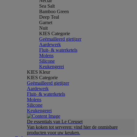
Nectar
Sea Salt
Bamboo Green
Deep Teal
Garnet
Nuit
KIES Categorie
Geëmailleerd gietijzer
Aardewerk
Fluit- & waterketels
Molens
Silicone
Keukengerei
KIES Kleur
KIES Categorie
Geëmailleerd gietijzer
Aardewerk
Fluit- & waterketels
Molens
Silicone
Keukengerei
De essentials van Le Creuset
Van koken tot serveren: vind hier de onmisbare
producten voor uw keuken.