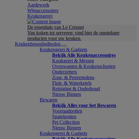
Aardewerk
Wijnaccessoires
Keukengerei
De essentials van Le Creuset
Van koken tot serveren: vind hier de onmisbare
producten voor uw keuken.
Keukenbenodigdheden
Keukengerei & Gadgets
Bekijk Alle Keukenaccessoires
Kookgerei & Messen
Ovenwanten & Keukenschorten
Onderzetters
Zout- & Pepermolens
Fluit- & Waterketels
Reiniging & Onderhoud
Nieuw Binnen
Bewaren
Bekijk Alles voor het Bewaren
Voorraadpotten
Spatelpotten
Pet Collection
Nieuw Binnen
Keukengerei & Gadgets
Bekijk Alle Keukenaccessoires