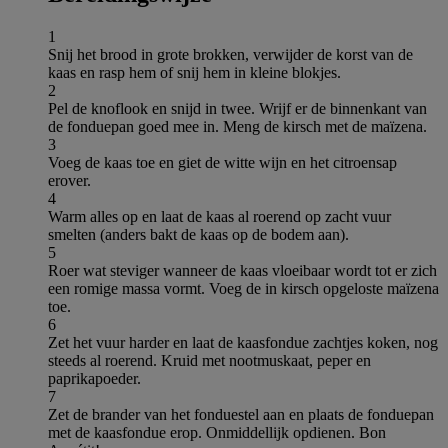
1
Snij het brood in grote brokken, verwijder de korst van de
kaas en rasp hem of snij hem in kleine blokjes.
2
Pel de knoflook en snijd in twee. Wrijf er de binnenkant van
de fonduepan goed mee in. Meng de kirsch met de maïzena.
3
Voeg de kaas toe en giet de witte wijn en het citroensap
erover.
4
Warm alles op en laat de kaas al roerend op zacht vuur
smelten (anders bakt de kaas op de bodem aan).
5
Roer wat steviger wanneer de kaas vloeibaar wordt tot er zich
een romige massa vormt. Voeg de in kirsch opgeloste maïzena
toe.
6
Zet het vuur harder en laat de kaasfondue zachtjes koken, nog
steeds al roerend. Kruid met nootmuskaat, peper en
paprikapoeder.
7
Zet de brander van het fonduestel aan en plaats de fonduepan
met de kaasfondue erop. Onmiddellijk opdienen. Bon