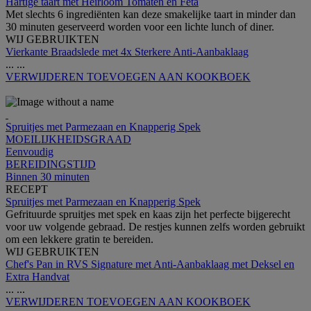
Hartige taart met Heirloom Tomaten en Feta
Met slechts 6 ingrediënten kan deze smakelijke taart in minder dan
30 minuten geserveerd worden voor een lichte lunch of diner.
WIJ GEBRUIKTEN
Vierkante Braadslede met 4x Sterkere Anti-Aanbaklaag
...
...
VERWIJDEREN
TOEVOEGEN AAN KOOKBOEK
Spruitjes met Parmezaan en Knapperig Spek
MOEILIJKHEIDSGRAAD
Eenvoudig
BEREIDINGSTIJD
Binnen 30 minuten
RECEPT
Spruitjes met Parmezaan en Knapperig Spek
Gefrituurde spruitjes met spek en kaas zijn het perfecte bijgerecht
voor uw volgende gebraad. De restjes kunnen zelfs worden gebruikt
om een lekkere gratin te bereiden.
WIJ GEBRUIKTEN
Chef's Pan in RVS Signature met Anti-Aanbaklaag met Deksel en
Extra Handvat
...
...
VERWIJDEREN
TOEVOEGEN AAN KOOKBOEK