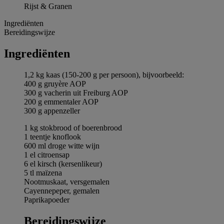
Rijst & Granen
Ingrediёnten
Bereidingswijze
Ingrediёnten
1,2 kg kaas (150-200 g per persoon), bijvoorbeeld:
400 g gruyère AOP
300 g vacherin uit Freiburg AOP
200 g emmentaler AOP
300 g appenzeller
1 kg stokbrood of boerenbrood
1 teentje knoflook
600 ml droge witte wijn
1 el citroensap
6 el kirsch (kersenlikeur)
5 tl maïzena
Nootmuskaat, versgemalen
Cayennepeper, gemalen
Paprikapoeder
Bereidingswijze