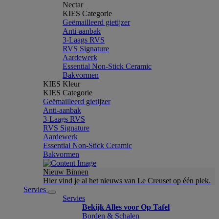
Nectar
KIES Categorie
Geëmailleerd gietijzer
Anti-aanbak
3-Laags RVS
RVS Signature
Aardewerk
Essential Non-Stick Ceramic
Bakvormen
KIES Kleur
KIES Categorie
Geëmailleerd gietijzer
Anti-aanbak
3-Laags RVS
RVS Signature
Aardewerk
Essential Non-Stick Ceramic
Bakvormen
Nieuw Binnen
Hier vind je al het nieuws van Le Creuset op één plek.
Servies
Servies
Bekijk Alles voor Op Tafel
Borden & Schalen