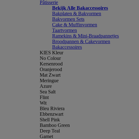
Pâtisserie
Bekijk Alle Bakaccessoires
Bakplaten & Bakvormen
Bakvormen Sets
Cake & Muffinvormen
Taartvormen
Ramekins & Mini-Braadpannetjes
Broodpannen & Cakevormen
Bakaccessoires
KIES Kleur
No Colour
Kersenrood
Oranjerood
Mat Zwart
Meringue
Azure
Sea Salt
Flint
Wit
Bleu Riviera
Ebbenzwart
Shell Pink
Bamboo Green
Deep Teal
Garnet