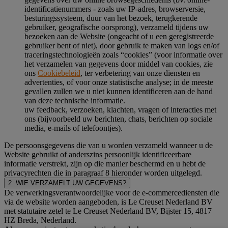
identificatienummers - zoals uw IP-adres, browserversie,
besturingssysteem, duur van het bezoek, terugkerende
gebruiker, geografische oorsprong), verzameld tijdens uw
bezoeken aan de Website (ongeacht of u een geregistreerde
gebruiker bent of niet), door gebruik te maken van logs en/of
traceringstechnologieën zoals “cookies” (voor informatie over
het verzamelen van gegevens door middel van cookies, zie
ons
Cookiebeleid
, ter verbetering van onze diensten en
advertenties, of voor onze statistische analyse; in de meeste
gevallen zullen we u niet kunnen identificeren aan de hand
van deze technische informatie.
uw feedback, verzoeken, klachten, vragen of interacties met
ons (bijvoorbeeld uw berichten, chats, berichten op sociale
media, e-mails of telefoontjes).
De persoonsgegevens die van u worden verzameld wanneer u de
Website gebruikt of anderszins persoonlijk identificeerbare
informatie verstrekt, zijn op die manier beschermd en u hebt de
privacyrechten die in paragraaf 8 hieronder worden uitgelegd.
2. WIE VERZAMELT UW GEGEVENS?
De verwerkingsverantwoordelijke voor de e-commercediensten die
via de website worden aangeboden, is Le Creuset Nederland BV
met statutaire zetel te Le Creuset Nederland BV, Bijster 15, 4817
HZ Breda, Nederland.