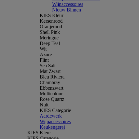
Wijnaccessoires
Nieuw Binnen
KIES Kleur
Kersenrood
Oranjerood
Shell Pink
Meringue
Deep Teal
Wit
Azure
Flint
Sea Salt
Mat Zwart
Bleu Riviera
Chambray
Ebbenzwart
Multicolour
Rose Quartz
Nuit
KIES Categorie
Aardewerk
Wijnaccessoires
Keukengerei
KIES Kleur
KIES Categorie