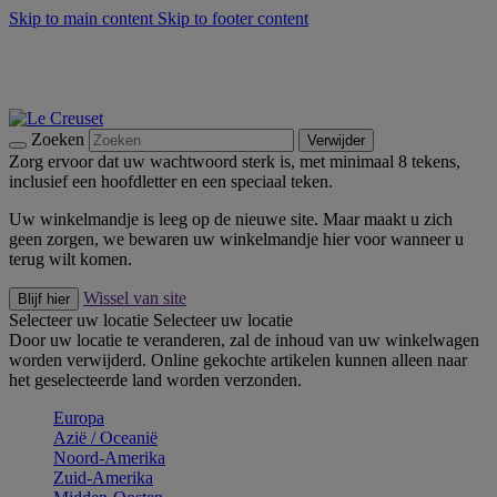
Skip to main content
Skip to footer content
Zomerse buitenmomenten met de BBQ Outdoor Collectie &
Thyme -
Shop Nu
De essentials van Le Creuset -
Ontdek Nu
Nieuwsbrieven: Registreer en bespaar 10%! -
Schrijf je nu in
Zoeken
Verwijder
Zorg ervoor dat uw wachtwoord sterk is, met minimaal 8 tekens,
inclusief een hoofdletter en een speciaal teken.
Uw winkelmandje is leeg op de nieuwe site. Maar maakt u zich
geen zorgen, we bewaren uw winkelmandje hier voor wanneer u
terug wilt komen.
Wissel van site
Blijf hier
Selecteer uw locatie
Selecteer uw locatie
Door uw locatie te veranderen, zal de inhoud van uw winkelwagen
worden verwijderd. Online gekochte artikelen kunnen alleen naar
het geselecteerde land worden verzonden.
Europa
Aziё / Oceaniё
Noord-Amerika
Zuid-Amerika