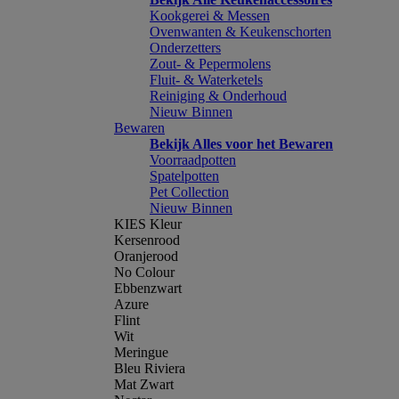
Kookgerei & Messen
Ovenwanten & Keukenschorten
Onderzetters
Zout- & Pepermolens
Fluit- & Waterketels
Reiniging & Onderhoud
Nieuw Binnen
Bewaren
Bekijk Alles voor het Bewaren
Voorraadpotten
Spatelpotten
Pet Collection
Nieuw Binnen
KIES Kleur
Kersenrood
Oranjerood
No Colour
Ebbenzwart
Azure
Flint
Wit
Meringue
Bleu Riviera
Mat Zwart