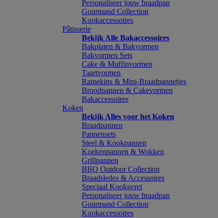
Personaliseer jouw braadpan
Gourmand Collection
Kookaccessoires
Pâtisserie
Bekijk Alle Bakaccessoires
Bakplaten & Bakvormen
Bakvormen Sets
Cake & Muffinvormen
Taartvormen
Ramekins & Mini-Braadpannetjes
Broodpannen & Cakevormen
Bakaccessoires
Koken
Bekijk Alles voor het Koken
Braadpannen
Pannensets
Steel & Kookpannen
Koekenpannen & Wokken
Grillpannen
BBQ Outdoor Collection
Braadsledes & Accessoires
Speciaal Kookgerei
Personaliseer jouw braadpan
Gourmand Collection
Kookaccessoires