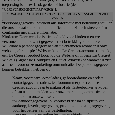
toepassing is in uw land, gebied of locatie (de
"Gegevensbeschermingswetten").
1. WANNEER EN WELK SOORT GEGEVENS VERZAMELEN WIJ
VAN U?
“Persoonsgegevens” betekent alle informatie met betrekking tot u en
die ons in staat stelt om u te identificeren, hetzij rechtstreeks of in
combinatie met andere informatie.
Kinderen: Deze website is niet bedoeld voor kinderen en we
verzamelen niet bewust gegevens met betrekking tot kinderen.
Wij kunnen persoonsgegevens van u verzamelen wanneer u onze
website gebruikt (de "Website"), een Le Creuset-account aanmaakt,
een Le Creuset-product koopt op de Website of in onze Le Creuset
Winkels (Signature Boutiques en Outlet Winkels) of wanneer u zich
aanmeldt voor onze marketingcommunicatie. De persoonsgegevens
kunnen betrekking hebben op:
Naam, voornaam, e-mailadres, geboortedatum en andere
contactgegevens (adres, telefoonnummer), om een Le
Creuset-account aan te maken of als gastgebruiker te kopen,
of om u aan te melden voor onze marketingcommunicatie
online of in onze winkels;
uw aankoopgegevens, bijvoorbeeld datum en tijdstip van
aankoop, leveringsgegevens, product- en betalingsgegevens,
voor het beheer van uw bestellingen;
gegevens over uw online browsegeschiedenis (bv. online-