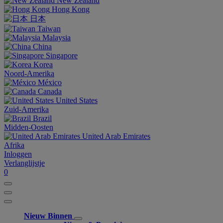
New Zealand
Hong Kong
日本
Taiwan
Malaysia
China
Singapore
Korea
Noord-Amerika
México
Canada
United States
Zuid-Amerika
Brazil
Midden-Oosten
United Arab Emirates
Afrika
Inloggen
Verlanglijstje
0
Nieuw Binnen