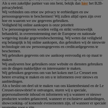
Als u een zakelijke partner van ons bent, bekijk dan
hier
het B2B-
privacybeleid.
Wij verbinden ons ertoe uw privacy te eerbiedigen en uw
persoonsgegevens te beschermen! Wij zullen altijd open zijn over
hoe en waarom we uw gegevens gebruiken.
Veiligheid bij online aankopen is onze prioriteit
Uw persoonsgegevens worden veilig en strikt vertrouwelijk
behandeld, in overeenstemming met de Europese en nationale
wetgeving inzake gegevensbescherming. Wij weten dat veiligheid
erg belangrijk is bij online aankopen, dus gebruiken wij de nieuwste
technologie om uw persoonsgegevens en creditcardgegevens te
beschermen.
Wij gebruiken gegevens om uw aankoop eenvoudig en op maat te
maken
Wij analyseren hoe gebruikers onze website en diensten gebruiken
om de dingen makkelijker en interessanter te maken.
Wij gebruiken gegevens om van het koken met Le Creuset een
betere ervaring te maken en om u te informeren over nieuws en
aanbiedingen.
Als u beslist om deel uit te maken van ons klantenbestand en de Le
Creuset-nieuwsbrief te ontvangen, sturen wij u speciale,
gepersonaliseerde inhoud en informeren wij u wanneer er nieuwe
producten worden gelanceerd, wanneer er exclusieve aanbiedingen,
showcooking- of komende evenementen zijn, of wanneer er speciale
promoties voor u zijn.