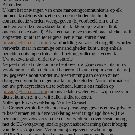
Afmelden:
U kunt het ontvangen van onze marketingcommunicatie op elk
moment kosteloos stopzetten via de methoden die bij de
communicatie worden weergegeven (bijvoorbeeld om u af te
melden voor de nieuwsbrief kunt u klikken op de afmeldlink
onderaan elke e-mail). Als u een van onze marketingactiviteiten wilt
stopzetten, kunt u in ieder geval een e-mail sturen naar:
privacy@lecreuset.com
. Uw afmelding zal zo snel mogelijk worden
verwerkt, maar in sommige omstandigheden kunt u nog enkele
berichten ontvangen totdat de afmelding volledig is verwerkt.
Uw gegevens zijn onder uw controle
Vergeet niet dat u de controle hebt over uw gegevens en dat u uw
voorkeuren te allen tijde kunt beheren. U kunt erop rekenen dat wij
uw gegevens nooit zonder uw toestemming aan derden zullen
doorgeven voor hun eigen marketingdoeleinden. Voor informatie of
om uw privacyrechten uit te oefenen, kunt u ons mailen op
privacy@lecreuset.com
om ons te laten weten waar wij u mee van
dienst kunnen zijn en wij zullen tijdig reageren.
Volledige Privacyverklaring Van Le Creuset
Le Creuset verbindt zich ertoe uw persoonsgegevens en uw privacy
te beschermen en in deze verklaring wordt uitgelegd hoe wij uw
persoonsgegevens verzamelen en verwerken in overeenstemming
met de EU-wetgeving inzake gegevensbescherming (met inbegrip
van de EU Algemene Verordening Gegevensbescherming
2016/679) en de wet inzake gegevensbescherming die van