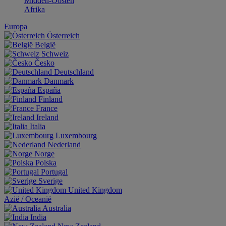
Midden-Oosten
Afrika
Europa
Österreich
België
Schweiz
Česko
Deutschland
Danmark
España
Finland
France
Ireland
Italia
Luxembourg
Nederland
Norge
Polska
Portugal
Sverige
United Kingdom
Aziё / Oceaniё
Australia
India