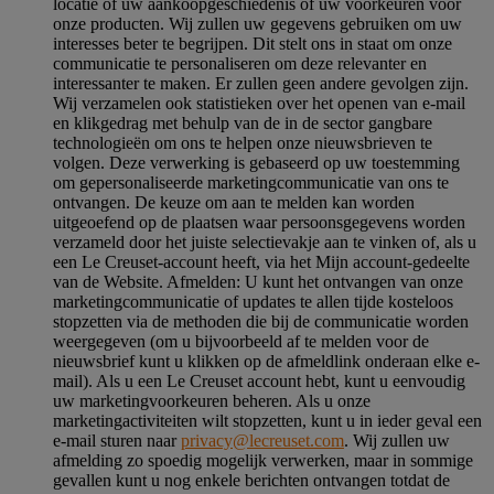
locatie of uw aankoopgeschiedenis of uw voorkeuren voor
onze producten. Wij zullen uw gegevens gebruiken om uw
interesses beter te begrijpen. Dit stelt ons in staat om onze
communicatie te personaliseren om deze relevanter en
interessanter te maken. Er zullen geen andere gevolgen zijn.
Wij verzamelen ook statistieken over het openen van e-mail
en klikgedrag met behulp van de in de sector gangbare
technologieën om ons te helpen onze nieuwsbrieven te
volgen. Deze verwerking is gebaseerd op uw toestemming
om gepersonaliseerde marketingcommunicatie van ons te
ontvangen. De keuze om aan te melden kan worden
uitgeoefend op de plaatsen waar persoonsgegevens worden
verzameld door het juiste selectievakje aan te vinken of, als u
een Le Creuset-account heeft, via het Mijn account-gedeelte
van de Website.
Afmelden
: U kunt het ontvangen van onze
marketingcommunicatie of updates te allen tijde kosteloos
stopzetten via de methoden die bij de communicatie worden
weergegeven (om u bijvoorbeeld af te melden voor de
nieuwsbrief kunt u klikken op de afmeldlink onderaan elke e-
mail). Als u een Le Creuset account hebt, kunt u eenvoudig
uw marketingvoorkeuren beheren. Als u onze
marketingactiviteiten wilt stopzetten, kunt u in ieder geval een
e-mail sturen naar
privacy@lecreuset.com
. Wij zullen uw
afmelding zo spoedig mogelijk verwerken, maar in sommige
gevallen kunt u nog enkele berichten ontvangen totdat de