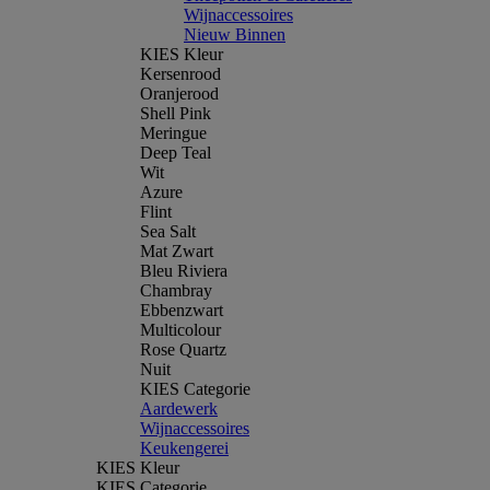
Wijnaccessoires
Nieuw Binnen
KIES Kleur
Kersenrood
Oranjerood
Shell Pink
Meringue
Deep Teal
Wit
Azure
Flint
Sea Salt
Mat Zwart
Bleu Riviera
Chambray
Ebbenzwart
Multicolour
Rose Quartz
Nuit
KIES Categorie
Aardewerk
Wijnaccessoires
Keukengerei
KIES Kleur
KIES Categorie