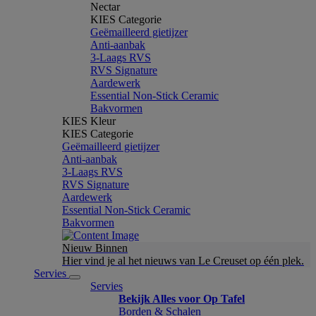
Nectar
KIES Categorie
Geëmailleerd gietijzer
Anti-aanbak
3-Laags RVS
RVS Signature
Aardewerk
Essential Non-Stick Ceramic
Bakvormen
KIES Kleur
KIES Categorie
Geëmailleerd gietijzer
Anti-aanbak
3-Laags RVS
RVS Signature
Aardewerk
Essential Non-Stick Ceramic
Bakvormen
Nieuw Binnen
Hier vind je al het nieuws van Le Creuset op één plek.
Servies
Servies
Bekijk Alles voor Op Tafel
Borden & Schalen