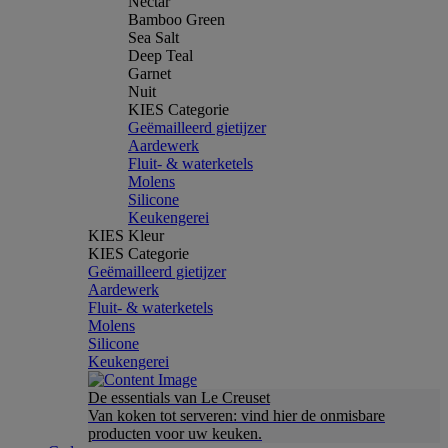
Nectar
Bamboo Green
Sea Salt
Deep Teal
Garnet
Nuit
KIES Categorie
Geëmailleerd gietijzer
Aardewerk
Fluit- & waterketels
Molens
Silicone
Keukengerei
KIES Kleur
KIES Categorie
Geëmailleerd gietijzer
Aardewerk
Fluit- & waterketels
Molens
Silicone
Keukengerei
De essentials van Le Creuset
Van koken tot serveren: vind hier de onmisbare
producten voor uw keuken.