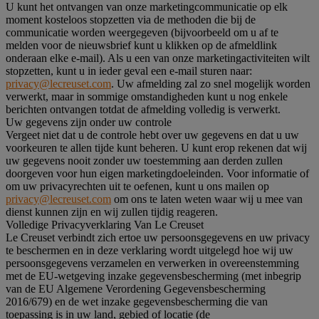
U kunt het ontvangen van onze marketingcommunicatie op elk
moment kosteloos stopzetten via de methoden die bij de
communicatie worden weergegeven (bijvoorbeeld om u af te
melden voor de nieuwsbrief kunt u klikken op de afmeldlink
onderaan elke e-mail). Als u een van onze marketingactiviteiten wilt
stopzetten, kunt u in ieder geval een e-mail sturen naar:
privacy@lecreuset.com
. Uw afmelding zal zo snel mogelijk worden
verwerkt, maar in sommige omstandigheden kunt u nog enkele
berichten ontvangen totdat de afmelding volledig is verwerkt.
Uw gegevens zijn onder uw controle
Vergeet niet dat u de controle hebt over uw gegevens en dat u uw
voorkeuren te allen tijde kunt beheren. U kunt erop rekenen dat wij
uw gegevens nooit zonder uw toestemming aan derden zullen
doorgeven voor hun eigen marketingdoeleinden. Voor informatie of
om uw privacyrechten uit te oefenen, kunt u ons mailen op
privacy@lecreuset.com
om ons te laten weten waar wij u mee van
dienst kunnen zijn en wij zullen tijdig reageren.
Volledige Privacyverklaring Van Le Creuset
Le Creuset verbindt zich ertoe uw persoonsgegevens en uw privacy
te beschermen en in deze verklaring wordt uitgelegd hoe wij uw
persoonsgegevens verzamelen en verwerken in overeenstemming
met de EU-wetgeving inzake gegevensbescherming (met inbegrip
van de EU Algemene Verordening Gegevensbescherming
2016/679) en de wet inzake gegevensbescherming die van
toepassing is in uw land, gebied of locatie (de