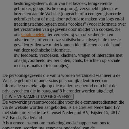
besturingssysteem, duur van het bezoek, terugkerende
gebruiker, geografische oorsprong), verzameld tijdens uw
bezoeken aan de Website (ongeacht of u een geregistreerde
gebruiker bent of niet), door gebruik te maken van logs en/of
traceringstechnologieën zoals “cookies” (voor informatie over
het verzamelen van gegevens door middel van cookies, zie
ons
Cookiebeleid
, ter verbetering van onze diensten en
advertenties, of voor onze statistische analyse; in de meeste
gevallen zullen we u niet kunnen identificeren aan de hand
van deze technische informatie.
uw feedback, verzoeken, klachten, vragen of interacties met
ons (bijvoorbeeld uw berichten, chats, berichten op sociale
media, e-mails of telefoontjes).
De persoonsgegevens die van u worden verzameld wanneer u de
Website gebruikt of anderszins persoonlijk identificeerbare
informatie verstrekt, zijn op die manier beschermd en u hebt de
privacyrechten die in paragraaf 8 hieronder worden uitgelegd.
2. WIE VERZAMELT UW GEGEVENS?
De verwerkingsverantwoordelijke voor de e-commercediensten die
via de website worden aangeboden, is Le Creuset Nederland BV
met statutaire zetel te Le Creuset Nederland BV, Bijster 15, 4817
HZ Breda, Nederland.
Als u ermee instemt om marketingboodschappen van ons te
ontvangen, worden uw gegevens onderdeel van de