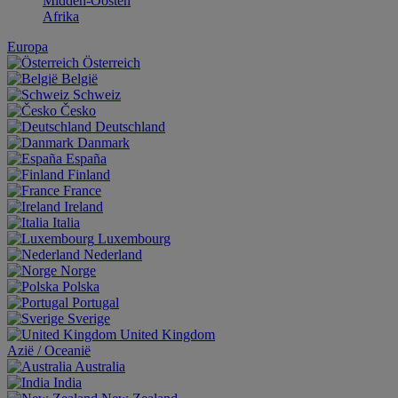
Midden-Oosten
Afrika
Europa
Österreich
België
Schweiz
Česko
Deutschland
Danmark
España
Finland
France
Ireland
Italia
Luxembourg
Nederland
Norge
Polska
Portugal
Sverige
United Kingdom
Aziё / Oceaniё
Australia
India