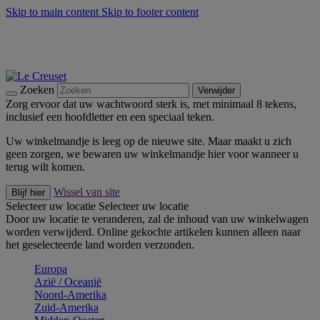
Skip to main content
Skip to footer content
Zomerse buitenmomenten met de BBQ Outdoor Collectie &
Thyme -
Shop Nu
De essentials van Le Creuset -
Ontdek Nu
Nieuwsbrieven: Registreer en bespaar 10%! -
Schrijf je nu in
Zoeken
Verwijder
Zorg ervoor dat uw wachtwoord sterk is, met minimaal 8 tekens,
inclusief een hoofdletter en een speciaal teken.
Uw winkelmandje is leeg op de nieuwe site. Maar maakt u zich
geen zorgen, we bewaren uw winkelmandje hier voor wanneer u
terug wilt komen.
Wissel van site
Blijf hier
Selecteer uw locatie
Selecteer uw locatie
Door uw locatie te veranderen, zal de inhoud van uw winkelwagen
worden verwijderd. Online gekochte artikelen kunnen alleen naar
het geselecteerde land worden verzonden.
Europa
Aziё / Oceaniё
Noord-Amerika
Zuid-Amerika