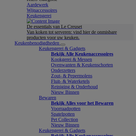
Aardewerk
Wijnaccessoires
Keukengerei
De essentials van Le Creuset
Van koken tot serveren: vind hier de onmisbare
producten voor uw keuken.
Keukenbenodigdheden
Keukengerei & Gadgets
Bekijk Alle Keukenaccessoires
Kookgerei & Messen
Ovenwanten & Keukenschorten
Onderzetters
Zout- & Pepermolens
Fluit- & Waterketels
Reiniging & Onderhoud
Nieuw Binnen
Bewaren
Bekijk Alles voor het Bewaren
Voorraadpotten
Spatelpotten
Pet Collection
Nieuw Binnen
Keukengerei & Gadgets
Bekijk Alle Keukenaccessoires