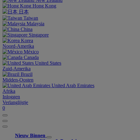
New Zealand
Hong Kong
日本
Taiwan
Malaysia
China
Singapore
Korea
Noord-Amerika
México
Canada
United States
Zuid-Amerika
Brazil
Midden-Oosten
United Arab Emirates
Afrika
Inloggen
Verlanglijstje
0
Nieuw Binnen