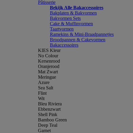
Pâtisserie
Bekijk Alle Bakaccessoires
Bakplaten & Bakvormen
Bakvormen Sets
Cake & Muffinvormen
Taartvormen
Ramekins & Mini-Braadpannetjes
Broodpannen & Cakevormen
Bakaccessoires
KIES Kleur
No Colour
Kersenrood
Oranjerood
Mat Zwart
Meringue
Azure
Sea Salt
Flint
Wit
Bleu Riviera
Ebbenzwart
Shell Pink
Bamboo Green
Deep Teal
Garnet