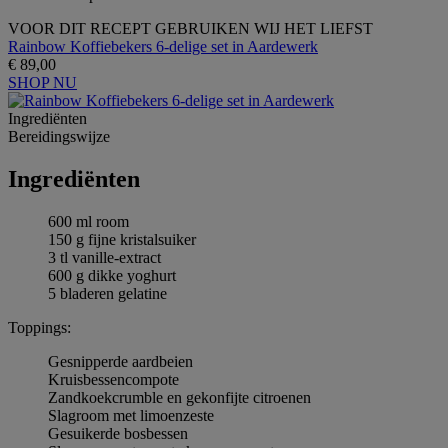
VOOR DIT RECEPT GEBRUIKEN WIJ HET LIEFST
Rainbow Koffiebekers 6-delige set in Aardewerk
€ 89,00
SHOP NU
Ingrediёnten
Bereidingswijze
Ingrediёnten
600 ml room
150 g fijne kristalsuiker
3 tl vanille-extract
600 g dikke yoghurt
5 bladeren gelatine
Toppings:
Gesnipperde aardbeien
Kruisbessencompote
Zandkoekcrumble en gekonfijte citroenen
Slagroom met limoenzeste
Gesuikerde bosbessen