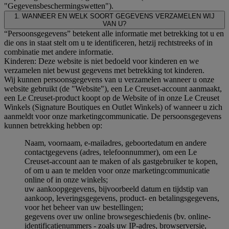
"Gegevensbeschermingswetten").
1. WANNEER EN WELK SOORT GEGEVENS VERZAMELEN WIJ
VAN U?
“Persoonsgegevens” betekent alle informatie met betrekking tot u en
die ons in staat stelt om u te identificeren, hetzij rechtstreeks of in
combinatie met andere informatie.
Kinderen: Deze website is niet bedoeld voor kinderen en we
verzamelen niet bewust gegevens met betrekking tot kinderen.
Wij kunnen persoonsgegevens van u verzamelen wanneer u onze
website gebruikt (de "Website"), een Le Creuset-account aanmaakt,
een Le Creuset-product koopt op de Website of in onze Le Creuset
Winkels (Signature Boutiques en Outlet Winkels) of wanneer u zich
aanmeldt voor onze marketingcommunicatie. De persoonsgegevens
kunnen betrekking hebben op:
Naam, voornaam, e-mailadres, geboortedatum en andere
contactgegevens (adres, telefoonnummer), om een Le
Creuset-account aan te maken of als gastgebruiker te kopen,
of om u aan te melden voor onze marketingcommunicatie
online of in onze winkels;
uw aankoopgegevens, bijvoorbeeld datum en tijdstip van
aankoop, leveringsgegevens, product- en betalingsgegevens,
voor het beheer van uw bestellingen;
gegevens over uw online browsegeschiedenis (bv. online-
identificatienummers - zoals uw IP-adres, browserversie,