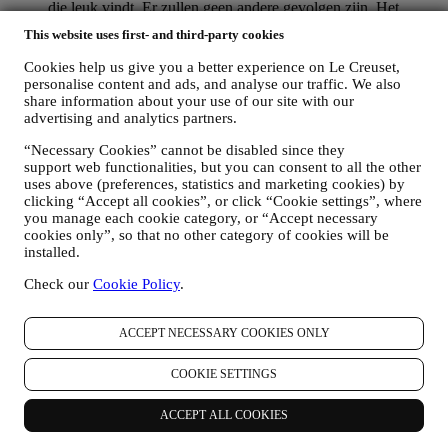
die leuk vindt. Er zullen geen andere gevolgen zijn. Het
gebruik van cookies is afhankelijk van uw toestemming. Als u
This website uses first- and third-party cookies
niet wilt dat deze informatie wordt gebruikt om u op uw
interesse gebaseerde advertenties, inhoud of communicatie te
Cookies help us give you a better experience on Le Creuset,
sturen, kunt u het gebruik van de informatie over uw online-
personalise content and ads, and analyse our traffic. We also
acties beperken door uw cookie-instellingen te beheren
share information about your use of our site with our
(vergeet echter niet dat bepaalde cookies noodzakelijk zijn
advertising and analytics partners.
voor het gebruik van de Website). Let op: dit betekent niet dat
“Necessary Cookies” cannot be disabled since they
u geen advertenties, aanbiedingen of communicatie meer
support web functionalities, but you can consent to all the other
ontvangt. U blijft algemene advertenties, aanbiedingen of
uses above (preferences, statistics and marketing cookies) by
communicatie ontvangen. Voor meer informatie over hoe wij
clicking “Accept all cookies”, or click “Cookie settings”, where
cookies gebruiken en hoe u ze kunt verwijderen, raadpleegt u
you manage each cookie category, or “Accept necessary
ons
Cookiebeleid
,
cookies only”, so that no other category of cookies will be
PRODUCT REVIEW
installed.
Als u een van onze producten hebt gekocht, kunnen wij u een
e-mail sturen met de vraag om uw producten te beoordelen.
Check our
Cookie Policy
.
Wij zijn geïnteresseerd in productbeoordelingen van onze
klanten (als zij dergelijke informatie willen verstrekken) om
onze producten en diensten voortdurend te verbeteren. Aan
ACCEPT NECESSARY COOKIES ONLY
het einde van het aankoopproces kunnen wij u ook uitnodigen
om uw productbeoordeling te schrijven. De beoordeling is
COOKIE SETTINGS
niet verplicht, en u bent vrij om deze al dan niet in te dienen.
WHATSAPP FOR BUSINESS
ACCEPT ALL COOKIES
Sommige van onze fysieke winkels gebruiken WhatsApp for
Business met klanten die daarom vragen, alleen om