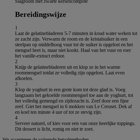
Slagroom met zwarte kersencompote
Bereidingswijze
1
Laat de gelatinebladeren 5-7 minuten in koud water weken tot
ze zacht zijn. Verwarm de room en de kristalsuiker in een
steelpan op middelhoog vuur tot de suiker is opgelost en het
mengsel heet is, maar niet kookt. Haal van het vuur en roer
het vanille-extract erdoor.
2
Knijp de gelatinebladeren uit en klop ze in het warme
roommengsel totdat ze volledig zijn opgelost. Laat even
afkoelen.
3
Klop de yoghurt in een grote kom tot deze glad is. Voeg
langzaam het gekoelde roommengsel toe aan de yoghurt, tot
het volledig gemengd en zijdezacht is. Zeef door een fijne
zeef. Giet het mengsel in 6 mokken van Le Creuset. Dek af
en koel ten minste 4 uur of tot ze stevig zijn.
4
Serveer naturel, of kies voor een van onze heerlijke toppings.
Dit dessert is licht, romig en niet te zoet.
We accepteren de volgende betaalmethoden