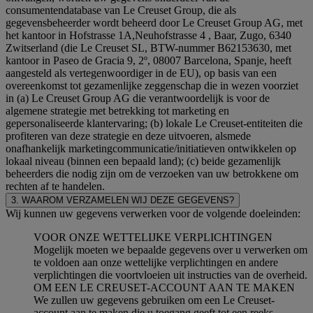
consumentendatabase van Le Creuset Group, die als
gegevensbeheerder wordt beheerd door Le Creuset Group AG, met
het kantoor in Hofstrasse 1A,Neuhofstrasse 4 , Baar, Zugo, 6340
Zwitserland (die Le Creuset SL, BTW-nummer B62153630, met
kantoor in Paseo de Gracia 9, 2º, 08007 Barcelona, Spanje, heeft
aangesteld als vertegenwoordiger in de EU), op basis van een
overeenkomst tot gezamenlijke zeggenschap die in wezen voorziet
in (a) Le Creuset Group AG die verantwoordelijk is voor de
algemene strategie met betrekking tot marketing en
gepersonaliseerde klantervaring; (b) lokale Le Creuset-entiteiten die
profiteren van deze strategie en deze uitvoeren, alsmede
onafhankelijk marketingcommunicatie/initiatieven ontwikkelen op
lokaal niveau (binnen een bepaald land); (c) beide gezamenlijk
beheerders die nodig zijn om de verzoeken van uw betrokkene om
rechten af te handelen.
3. WAAROM VERZAMELEN WIJ DEZE GEGEVENS?
Wij kunnen uw gegevens verwerken voor de volgende doeleinden:
VOOR ONZE WETTELIJKE VERPLICHTINGEN
Mogelijk moeten we bepaalde gegevens over u verwerken om
te voldoen aan onze wettelijke verplichtingen en andere
verplichtingen die voortvloeien uit instructies van de overheid.
OM EEN LE CREUSET-ACCOUNT AAN TE MAKEN
We zullen uw gegevens gebruiken om een Le Creuset-
account aan te maken die u toegang geeft tot een reeks