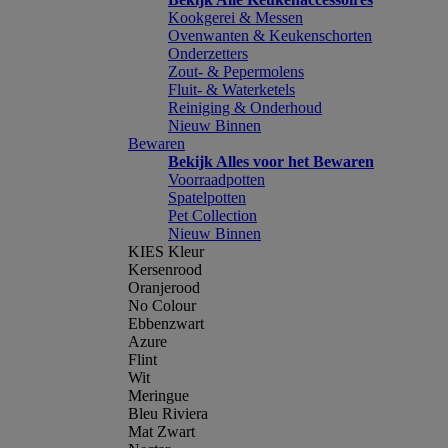
Kookgerei & Messen
Ovenwanten & Keukenschorten
Onderzetters
Zout- & Pepermolens
Fluit- & Waterketels
Reiniging & Onderhoud
Nieuw Binnen
Bewaren
Bekijk Alles voor het Bewaren
Voorraadpotten
Spatelpotten
Pet Collection
Nieuw Binnen
KIES Kleur
Kersenrood
Oranjerood
No Colour
Ebbenzwart
Azure
Flint
Wit
Meringue
Bleu Riviera
Mat Zwart