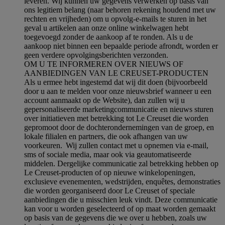
leveren. Wij kunnen uw gegevens verwerken op basis van
ons legitiem belang (naar behoren rekening houdend met uw
rechten en vrijheden) om u opvolg-e-mails te sturen in het
geval u artikelen aan onze online winkelwagen hebt
toegevoegd zonder de aankoop af te ronden. Als u de
aankoop niet binnen een bepaalde periode afrondt, worden er
geen verdere opvolgingsberichten verzonden.
OM U TE INFORMEREN OVER NIEUWS OF
AANBIEDINGEN VAN LE CREUSET-PRODUCTEN
Als u ermee hebt ingestemd dat wij dit doen (bijvoorbeeld
door u aan te melden voor onze nieuwsbrief wanneer u een
account aanmaakt op de Website), dan zullen wij u
gepersonaliseerde marketingcommunicatie en nieuws sturen
over initiatieven met betrekking tot Le Creuset die worden
gepromoot door de dochterondernemingen van de groep, en
lokale filialen en partners, die ook afhangen van uw
voorkeuren. Wij zullen contact met u opnemen via e-mail,
sms of sociale media, maar ook via geautomatiseerde
middelen. Dergelijke communicatie zal betrekking hebben op
Le Creuset-producten of op nieuwe winkelopeningen,
exclusieve evenementen, wedstrijden, enquêtes, demonstraties
die worden georganiseerd door Le Creuset of speciale
aanbiedingen die u misschien leuk vindt. Deze communicatie
kan voor u worden geselecteerd of op maat worden gemaakt
op basis van de gegevens die we over u hebben, zoals uw