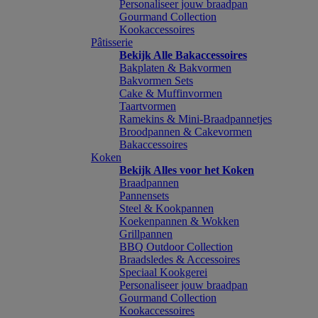
Personaliseer jouw braadpan
Gourmand Collection
Kookaccessoires
Pâtisserie
Bekijk Alle Bakaccessoires
Bakplaten & Bakvormen
Bakvormen Sets
Cake & Muffinvormen
Taartvormen
Ramekins & Mini-Braadpannetjes
Broodpannen & Cakevormen
Bakaccessoires
Koken
Bekijk Alles voor het Koken
Braadpannen
Pannensets
Steel & Kookpannen
Koekenpannen & Wokken
Grillpannen
BBQ Outdoor Collection
Braadsledes & Accessoires
Speciaal Kookgerei
Personaliseer jouw braadpan
Gourmand Collection
Kookaccessoires