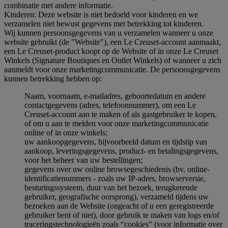
combinatie met andere informatie.
Kinderen: Deze website is niet bedoeld voor kinderen en we
verzamelen niet bewust gegevens met betrekking tot kinderen.
Wij kunnen persoonsgegevens van u verzamelen wanneer u onze
website gebruikt (de "Website"), een Le Creuset-account aanmaakt,
een Le Creuset-product koopt op de Website of in onze Le Creuset
Winkels (Signature Boutiques en Outlet Winkels) of wanneer u zich
aanmeldt voor onze marketingcommunicatie. De persoonsgegevens
kunnen betrekking hebben op:
Naam, voornaam, e-mailadres, geboortedatum en andere
contactgegevens (adres, telefoonnummer), om een Le
Creuset-account aan te maken of als gastgebruiker te kopen,
of om u aan te melden voor onze marketingcommunicatie
online of in onze winkels;
uw aankoopgegevens, bijvoorbeeld datum en tijdstip van
aankoop, leveringsgegevens, product- en betalingsgegevens,
voor het beheer van uw bestellingen;
gegevens over uw online browsegeschiedenis (bv. online-
identificatienummers - zoals uw IP-adres, browserversie,
besturingssysteem, duur van het bezoek, terugkerende
gebruiker, geografische oorsprong), verzameld tijdens uw
bezoeken aan de Website (ongeacht of u een geregistreerde
gebruiker bent of niet), door gebruik te maken van logs en/of
traceringstechnologieën zoals “cookies” (voor informatie over