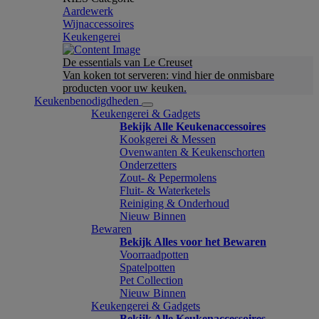
Aardewerk
Wijnaccessoires
Keukengerei
De essentials van Le Creuset
Van koken tot serveren: vind hier de onmisbare
producten voor uw keuken.
Keukenbenodigdheden
Keukengerei & Gadgets
Bekijk Alle Keukenaccessoires
Kookgerei & Messen
Ovenwanten & Keukenschorten
Onderzetters
Zout- & Pepermolens
Fluit- & Waterketels
Reiniging & Onderhoud
Nieuw Binnen
Bewaren
Bekijk Alles voor het Bewaren
Voorraadpotten
Spatelpotten
Pet Collection
Nieuw Binnen
Keukengerei & Gadgets
Bekijk Alle Keukenaccessoires