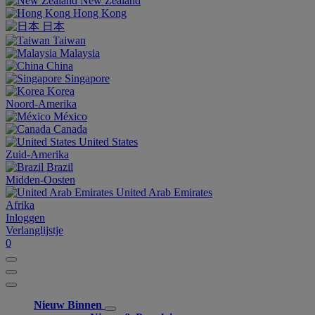
New Zealand
Hong Kong
日本
Taiwan
Malaysia
China
Singapore
Korea
Noord-Amerika
México
Canada
United States
Zuid-Amerika
Brazil
Midden-Oosten
United Arab Emirates
Afrika
Inloggen
Verlanglijstje
0
Nieuw Binnen