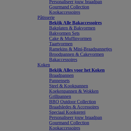
Personaliseer jouw braadpan
Gourmand Collection
Kookaccessoires
Pâtisserie
Bekijk Alle Bakaccessoires
Bakplaten & Bakvormen
Bakvormen Sets
Cake & Muffinvormen
Taartvormen
Ramekins & Mini-Braadpannetjes
Broodpannen & Cakevormen
Bakaccessoires
Koken
Bekijk Alles voor het Koken
Braadpannen
Pannensets
Steel & Kookpannen
Koekenpannen & Wokken
Grillpannen
BBQ Outdoor Collection
Braadsledes & Accessoires
Speciaal Kookgerei
Personaliseer jouw braadpan
Gourmand Collection
Kookaccessoires