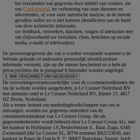
het verzamelen van gegevens door middel van cookies, zie
ons
Cookiebeleid
, ter verbetering van onze diensten en
advertenties, of voor onze statistische analyse; in de meeste
gevallen zullen we u niet kunnen identificeren aan de hand
van deze technische informatie.
uw feedback, verzoeken, klachten, vragen of interacties met
ons (bijvoorbeeld uw berichten, chats, berichten op sociale
media, e-mails of telefoontjes).
De persoonsgegevens die van u worden verzameld wanneer u de
Website gebruikt of anderszins persoonlijk identificeerbare
informatie verstrekt, zijn op die manier beschermd en u hebt de
privacyrechten die in paragraaf 8 hieronder worden uitgelegd.
2. WIE VERZAMELT UW GEGEVENS?
De verwerkingsverantwoordelijke voor de e-commercediensten die
via de website worden aangeboden, is Le Creuset Nederland BV
met statutaire zetel te Le Creuset Nederland BV, Bijster 15, 4817
HZ Breda, Nederland.
Als u ermee instemt om marketingboodschappen van ons te
ontvangen, worden uw gegevens onderdeel van de
consumentendatabase van Le Creuset Group, die als
gegevensbeheerder wordt beheerd door Le Creuset Group AG, met
het kantoor in Hofstrasse 1A,Neuhofstrasse 4 , Baar, Zugo, 6340
Zwitserland (die Le Creuset SL, BTW-nummer B62153630, met
kantoor in Paseo de Gracia 9, 2º, 08007 Barcelona, Spanje, heeft