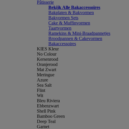
Pâtisserie
Bekijk Alle Bakaccessoires
Bakplaten & Bakvormen
Bakvormen Sets
Cake & Muffinvormen
Taartvormen
Ramekins & Mini-Braadpannetjes
Broodpannen & Cakevormen
Bakaccessoires
KIES Kleur
No Colour
Kersenrood
Oranjerood
Mat Zwart
Meringue
Azure
Sea Salt
Flint
Wit
Bleu Riviera
Ebbenzwart
Shell Pink
Bamboo Green
Deep Teal
Garnet