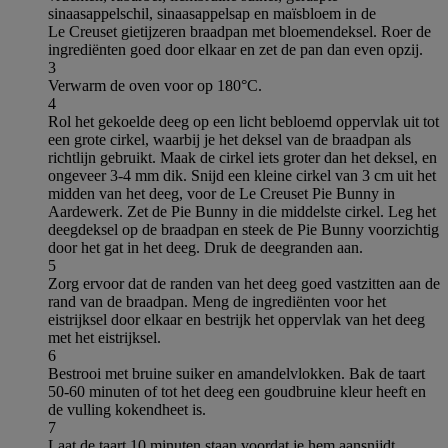
sinaasappelschil, sinaasappelsap en maïsbloem in de
Le Creuset gietijzeren braadpan met bloemendeksel. Roer de
ingrediënten goed door elkaar en zet de pan dan even opzij.
3
Verwarm de oven voor op 180°C.
4
Rol het gekoelde deeg op een licht bebloemd oppervlak uit tot
een grote cirkel, waarbij je het deksel van de braadpan als
richtlijn gebruikt. Maak de cirkel iets groter dan het deksel, en
ongeveer 3-4 mm dik. Snijd een kleine cirkel van 3 cm uit het
midden van het deeg, voor de Le Creuset Pie Bunny in
Aardewerk. Zet de Pie Bunny in die middelste cirkel. Leg het
deegdeksel op de braadpan en steek de Pie Bunny voorzichtig
door het gat in het deeg. Druk de deegranden aan.
5
Zorg ervoor dat de randen van het deeg goed vastzitten aan de
rand van de braadpan. Meng de ingrediënten voor het
eistrijksel door elkaar en bestrijk het oppervlak van het deeg
met het eistrijksel.
6
Bestrooi met bruine suiker en amandelvlokken. Bak de taart
50-60 minuten of tot het deeg een goudbruine kleur heeft en
de vulling kokendheet is.
7
Laat de taart 10 minuten staan voordat je hem aansnijdt.