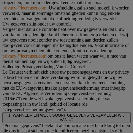
stopzetten, kunt u in ieder geval een e-mail sturen naar:
privacy@lecreuset.com
. Uw afmelding zal zo snel mogelijk worden
verwerkt, maar in sommige omstandigheden kunt u nog enkele
berichten ontvangen totdat de afmelding volledig is verwerkt.
Uw gegevens zijn onder uw controle
Vergeet niet dat u de controle hebt over uw gegevens en dat u uw
voorkeuren te allen tijde kunt beheren. U kunt erop rekenen dat wij
uw gegevens nooit zonder uw toestemming aan derden zullen
doorgeven voor hun eigen marketingdoeleinden. Voor informatie of
om uw privacyrechten uit te oefenen, kunt u ons mailen op
privacy@lecreuset.com
om ons te laten weten waar wij u mee van
dienst kunnen zijn en wij zullen tijdig reageren.
Volledige Privacyverklaring Van Le Creuset
Le Creuset verbindt zich ertoe uw persoonsgegevens en uw privacy
te beschermen en in deze verklaring wordt uitgelegd hoe wij uw
persoonsgegevens verzamelen en verwerken in overeenstemming
met de EU-wetgeving inzake gegevensbescherming (met inbegrip
van de EU Algemene Verordening Gegevensbescherming
2016/679) en de wet inzake gegevensbescherming die van
toepassing is in uw land, gebied of locatie (de
"Gegevensbeschermingswetten").
1. WANNEER EN WELK SOORT GEGEVENS VERZAMELEN WIJ
VAN U?
“Persoonsgegevens” betekent alle informatie met betrekking tot u en
die ons in staat stelt om u te identificeren, hetzij rechtstreeks of in