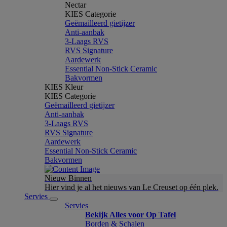
Nectar
KIES Categorie
Geëmailleerd gietijzer
Anti-aanbak
3-Laags RVS
RVS Signature
Aardewerk
Essential Non-Stick Ceramic
Bakvormen
KIES Kleur
KIES Categorie
Geëmailleerd gietijzer
Anti-aanbak
3-Laags RVS
RVS Signature
Aardewerk
Essential Non-Stick Ceramic
Bakvormen
Nieuw Binnen
Hier vind je al het nieuws van Le Creuset op één plek.
Servies
Servies
Bekijk Alles voor Op Tafel
Borden & Schalen