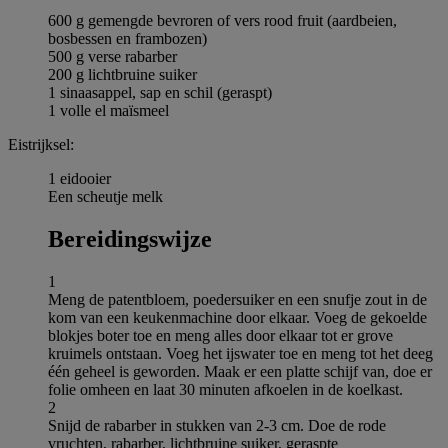
600 g gemengde bevroren of vers rood fruit (aardbeien,
bosbessen en frambozen)
500 g verse rabarber
200 g lichtbruine suiker
1 sinaasappel, sap en schil (geraspt)
1 volle el maïsmeel
Eistrijksel:
1 eidooier
Een scheutje melk
Bereidingswijze
1
Meng de patentbloem, poedersuiker en een snufje zout in de
kom van een keukenmachine door elkaar. Voeg de gekoelde
blokjes boter toe en meng alles door elkaar tot er grove
kruimels ontstaan. Voeg het ijswater toe en meng tot het deeg
één geheel is geworden. Maak er een platte schijf van, doe er
folie omheen en laat 30 minuten afkoelen in de koelkast.
2
Snijd de rabarber in stukken van 2-3 cm. Doe de rode
vruchten, rabarber, lichtbruine suiker, geraspte