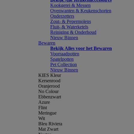
Kookgerei & Messen
Ovenwanten & Keukenschorten
Onderzetters
Zout- & Pepermolens
Fluit- & Waterketels
Reiniging & Onderhoud
Nieuw Binnen
Bewaren
Bekijk Alles voor het Bewaren
Voorraadpotten
Spatelpotten
Pet Collection
Nieuw Binnen
KIES Kleur
Kersenrood
Oranjerood
No Colour
Ebbenzwart
Azure
Flint
Meringue
Wit
Bleu Riviera
Mat Zwart