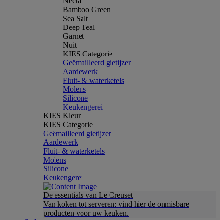
Nectar
Bamboo Green
Sea Salt
Deep Teal
Garnet
Nuit
KIES Categorie
Geëmailleerd gietijzer
Aardewerk
Fluit- & waterketels
Molens
Silicone
Keukengerei
KIES Kleur
KIES Categorie
Geëmailleerd gietijzer
Aardewerk
Fluit- & waterketels
Molens
Silicone
Keukengerei
De essentials van Le Creuset
Van koken tot serveren: vind hier de onmisbare
producten voor uw keuken.