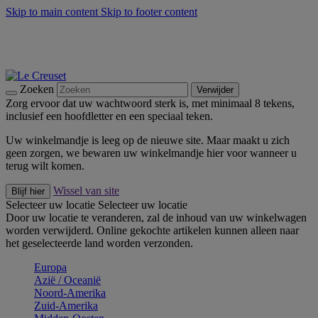
Skip to main content
Skip to footer content
Zomerse buitenmomenten met de BBQ Outdoor Collectie &
Thyme -
Shop Nu
De essentials van Le Creuset -
Ontdek Nu
Nieuwsbrieven: Registreer en bespaar 10%! -
Schrijf je nu in
Zoeken
Verwijder
Zorg ervoor dat uw wachtwoord sterk is, met minimaal 8 tekens,
inclusief een hoofdletter en een speciaal teken.
Uw winkelmandje is leeg op de nieuwe site. Maar maakt u zich
geen zorgen, we bewaren uw winkelmandje hier voor wanneer u
terug wilt komen.
Wissel van site
Blijf hier
Selecteer uw locatie
Selecteer uw locatie
Door uw locatie te veranderen, zal de inhoud van uw winkelwagen
worden verwijderd. Online gekochte artikelen kunnen alleen naar
het geselecteerde land worden verzonden.
Europa
Aziё / Oceaniё
Noord-Amerika
Zuid-Amerika