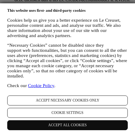
OM UW BESTELLINGEN TE BEHEREN EN OM ONZE
PRODUCTEN, DIENSTEN EN ASSISTENTIE AAN U
This website uses first- and third-party cookies
TE LEVEREN
Cookies help us give you a better experience on Le Creuset,
Wij zullen uw gegevens gebruiken om onze contractuele
personalise content and ads, and analyse our traffic. We also
relatie met u, uw aankoop van producten op de Website, uw
share information about your use of our site with our
gebruik van de Website, eventuele latere hulp na de verkoop
advertising and analytics partners.
of uw deelname aan onze wedstrijden te beheren. Mogelijk
moeten we bepaalde gegevens over u verwerken voor onze
“Necessary Cookies” cannot be disabled since they
administratieve doeleinden die verband houden met onze
support web functionalities, but you can consent to all the other
contractuele relatie met u, zoals de boekhouding, facturering
uses above (preferences, statistics and marketing cookies) by
en controle, verificatie van betaalkaarten, fraudescreening,
clicking “Accept all cookies”, or click “Cookie settings”, where
veiligheid, beveiliging, systeemtests, onderhoud en statistische
you manage each cookie category, or “Accept necessary
analyse. Af en toe moeten we mogelijk om administratieve of
cookies only”, so that no other category of cookies will be
operationele redenen contact met u opnemen. Bijvoorbeeld
installed.
om u een bevestiging van uw aankoop te sturen. We zullen
Check our
Cookie Policy
.
uw persoonsgegevens ook gebruiken om uw verzoeken te
beantwoorden die via onze Websiteformulieren of andere
kanalen worden verzonden. Deze verwerkingsactiviteit is
ACCEPT NECESSARY COOKIES ONLY
vereist om ons in staat te stellen onze diensten aan u te
leveren. Wij kunnen uw gegevens verwerken op basis van
COOKIE SETTINGS
ons legitiem belang (naar behoren rekening houdend met uw
rechten en vrijheden) om u opvolg-e-mails te sturen in het
geval u artikelen aan onze online winkelwagen hebt
ACCEPT ALL COOKIES
toegevoegd zonder de aankoop af te ronden. Als u de