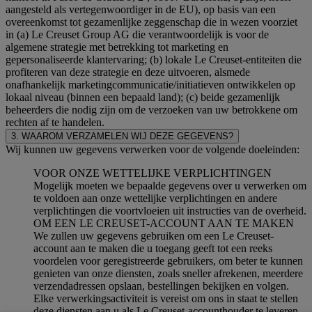
aangesteld als vertegenwoordiger in de EU), op basis van een
overeenkomst tot gezamenlijke zeggenschap die in wezen voorziet
in (a) Le Creuset Group AG die verantwoordelijk is voor de
algemene strategie met betrekking tot marketing en
gepersonaliseerde klantervaring; (b) lokale Le Creuset-entiteiten die
profiteren van deze strategie en deze uitvoeren, alsmede
onafhankelijk marketingcommunicatie/initiatieven ontwikkelen op
lokaal niveau (binnen een bepaald land); (c) beide gezamenlijk
beheerders die nodig zijn om de verzoeken van uw betrokkene om
rechten af te handelen.
3. WAAROM VERZAMELEN WIJ DEZE GEGEVENS?
Wij kunnen uw gegevens verwerken voor de volgende doeleinden:
VOOR ONZE WETTELIJKE VERPLICHTINGEN
Mogelijk moeten we bepaalde gegevens over u verwerken om
te voldoen aan onze wettelijke verplichtingen en andere
verplichtingen die voortvloeien uit instructies van de overheid.
OM EEN LE CREUSET-ACCOUNT AAN TE MAKEN
We zullen uw gegevens gebruiken om een Le Creuset-
account aan te maken die u toegang geeft tot een reeks
voordelen voor geregistreerde gebruikers, om beter te kunnen
genieten van onze diensten, zoals sneller afrekenen, meerdere
verzendadressen opslaan, bestellingen bekijken en volgen.
Elke verwerkingsactiviteit is vereist om ons in staat te stellen
deze diensten aan u als Le Creuset-accounthouder te leveren.