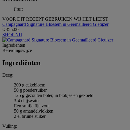
Fruit
VOOR DIT RECEPT GEBRUIKEN WIJ HET LIEFST
Campagnard Signature Bloesem in Geëmailleerd Gietijzer
€ 355,00
SHOP NU
Ingrediёnten
Bereidingswijze
Ingrediёnten
Deeg:
200 g cakebloem
50 g poedersuiker
125 g gezouten boter, in blokjes en gekoeld
3-4 el ijswater
Een snufje fijn zout
50 g amandelvlokken
2 el bruine suiker
Vulling: