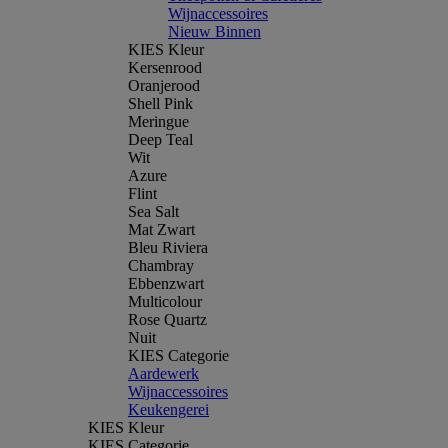
Wijnaccessoires
Nieuw Binnen
KIES Kleur
Kersenrood
Oranjerood
Shell Pink
Meringue
Deep Teal
Wit
Azure
Flint
Sea Salt
Mat Zwart
Bleu Riviera
Chambray
Ebbenzwart
Multicolour
Rose Quartz
Nuit
KIES Categorie
Aardewerk
Wijnaccessoires
Keukengerei
KIES Kleur
KIES Categorie