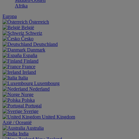
Midden-Oosten
Afrika
Europa
Österreich
België
Schweiz
Česko
Deutschland
Danmark
España
Finland
France
Ireland
Italia
Luxembourg
Nederland
Norge
Polska
Portugal
Sverige
United Kingdom
Aziё / Oceaniё
Australia
India