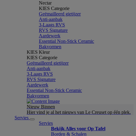
Nectar
KIES Categorie
Geëmailleerd gietijzer
Anti-aanbak
3-Laags RVS
RVS Signature
Aardewerk
Essential Non-Stick Ceramic
Bakvormen
KIES Kleur
KIES Categorie
Geëmailleerd gietijzer
Anti-aanbak
3-Laags RVS
RVS Signature
Aardewerk
Essential Non-Stick Ceramic
Bakvormen
Nieuw Binnen
Hier vind je al het nieuws van Le Creuset op één plek.
Servies
Servies
Bekijk Alles voor Op Tafel
Borden & Schalen