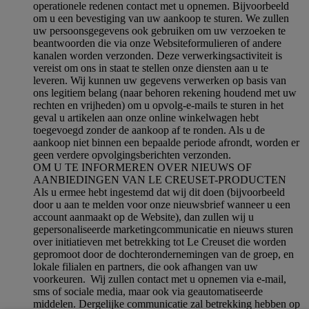
operationele redenen contact met u opnemen. Bijvoorbeeld
om u een bevestiging van uw aankoop te sturen. We zullen
uw persoonsgegevens ook gebruiken om uw verzoeken te
beantwoorden die via onze Websiteformulieren of andere
kanalen worden verzonden. Deze verwerkingsactiviteit is
vereist om ons in staat te stellen onze diensten aan u te
leveren. Wij kunnen uw gegevens verwerken op basis van
ons legitiem belang (naar behoren rekening houdend met uw
rechten en vrijheden) om u opvolg-e-mails te sturen in het
geval u artikelen aan onze online winkelwagen hebt
toegevoegd zonder de aankoop af te ronden. Als u de
aankoop niet binnen een bepaalde periode afrondt, worden er
geen verdere opvolgingsberichten verzonden.
OM U TE INFORMEREN OVER NIEUWS OF
AANBIEDINGEN VAN LE CREUSET-PRODUCTEN
Als u ermee hebt ingestemd dat wij dit doen (bijvoorbeeld
door u aan te melden voor onze nieuwsbrief wanneer u een
account aanmaakt op de Website), dan zullen wij u
gepersonaliseerde marketingcommunicatie en nieuws sturen
over initiatieven met betrekking tot Le Creuset die worden
gepromoot door de dochterondernemingen van de groep, en
lokale filialen en partners, die ook afhangen van uw
voorkeuren. Wij zullen contact met u opnemen via e-mail,
sms of sociale media, maar ook via geautomatiseerde
middelen. Dergelijke communicatie zal betrekking hebben op