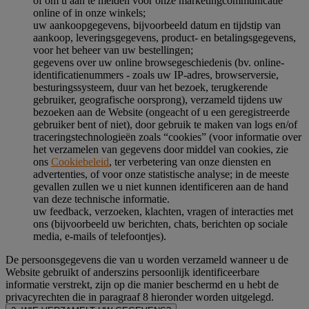
of om u aan te melden voor onze marketingcommunicatie
online of in onze winkels;
uw aankoopgegevens, bijvoorbeeld datum en tijdstip van
aankoop, leveringsgegevens, product- en betalingsgegevens,
voor het beheer van uw bestellingen;
gegevens over uw online browsegeschiedenis (bv. online-
identificatienummers - zoals uw IP-adres, browserversie,
besturingssysteem, duur van het bezoek, terugkerende
gebruiker, geografische oorsprong), verzameld tijdens uw
bezoeken aan de Website (ongeacht of u een geregistreerde
gebruiker bent of niet), door gebruik te maken van logs en/of
traceringstechnologieën zoals “cookies” (voor informatie over
het verzamelen van gegevens door middel van cookies, zie
ons
Cookiebeleid
, ter verbetering van onze diensten en
advertenties, of voor onze statistische analyse; in de meeste
gevallen zullen we u niet kunnen identificeren aan de hand
van deze technische informatie.
uw feedback, verzoeken, klachten, vragen of interacties met
ons (bijvoorbeeld uw berichten, chats, berichten op sociale
media, e-mails of telefoontjes).
De persoonsgegevens die van u worden verzameld wanneer u de
Website gebruikt of anderszins persoonlijk identificeerbare
informatie verstrekt, zijn op die manier beschermd en u hebt de
privacyrechten die in paragraaf 8 hieronder worden uitgelegd.