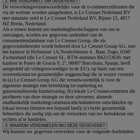
2. WIE VERZAMELT UW GEGEVENS?
De verwerkingsverantwoordelijke voor de e-commercediensten die
via de website worden aangeboden, is Le Creuset Nederland BV
met statutaire zetel te Le Creuset Nederland BV, Bijster 15, 4817
HZ Breda, Nederland.
Als u ermee instemt om marketingboodschappen van ons te
ontvangen, worden uw gegevens onderdeel van de
consumentendatabase van Le Creuset Group, die als
gegevensbeheerder wordt beheerd door Le Creuset Group AG, met
het kantoor in Hofstrasse 1A,Neuhofstrasse 4 , Baar, Zugo, 6340
Zwitserland (die Le Creuset SL, BTW-nummer B62153630, met
kantoor in Paseo de Gracia 9, 2º, 08007 Barcelona, Spanje, heeft
aangesteld als vertegenwoordiger in de EU), op basis van een
overeenkomst tot gezamenlijke zeggenschap die in wezen voorziet
in (a) Le Creuset Group AG die verantwoordelijk is voor de
algemene strategie met betrekking tot marketing en
gepersonaliseerde klantervaring; (b) lokale Le Creuset-entiteiten die
profiteren van deze strategie en deze uitvoeren, alsmede
onafhankelijk marketingcommunicatie/initiatieven ontwikkelen op
lokaal niveau (binnen een bepaald land); (c) beide gezamenlijk
beheerders die nodig zijn om de verzoeken van uw betrokkene om
rechten af te handelen.
3. WAAROM VERZAMELEN WIJ DEZE GEGEVENS?
Wij kunnen uw gegevens verwerken voor de volgende doeleinden: