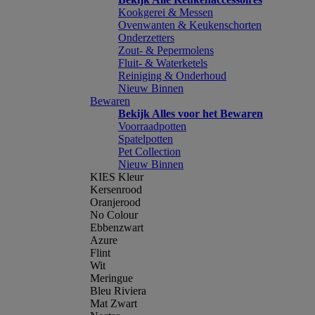
Kookgerei & Messen
Ovenwanten & Keukenschorten
Onderzetters
Zout- & Pepermolens
Fluit- & Waterketels
Reiniging & Onderhoud
Nieuw Binnen
Bewaren
Bekijk Alles voor het Bewaren
Voorraadpotten
Spatelpotten
Pet Collection
Nieuw Binnen
KIES Kleur
Kersenrood
Oranjerood
No Colour
Ebbenzwart
Azure
Flint
Wit
Meringue
Bleu Riviera
Mat Zwart