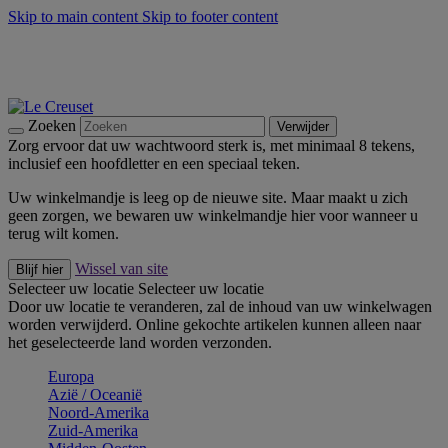
Skip to main content
Skip to footer content
Zomerse buitenmomenten met de BBQ Outdoor Collectie &
Thyme -
Shop Nu
De essentials van Le Creuset -
Ontdek Nu
Nieuwsbrieven: Registreer en bespaar 10%! -
Schrijf je nu in
Zoeken
Verwijder
Zorg ervoor dat uw wachtwoord sterk is, met minimaal 8 tekens,
inclusief een hoofdletter en een speciaal teken.
Uw winkelmandje is leeg op de nieuwe site. Maar maakt u zich
geen zorgen, we bewaren uw winkelmandje hier voor wanneer u
terug wilt komen.
Wissel van site
Blijf hier
Selecteer uw locatie
Selecteer uw locatie
Door uw locatie te veranderen, zal de inhoud van uw winkelwagen
worden verwijderd. Online gekochte artikelen kunnen alleen naar
het geselecteerde land worden verzonden.
Europa
Aziё / Oceaniё
Noord-Amerika
Zuid-Amerika