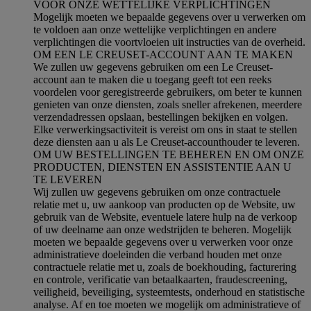
VOOR ONZE WETTELIJKE VERPLICHTINGEN
Mogelijk moeten we bepaalde gegevens over u verwerken om
te voldoen aan onze wettelijke verplichtingen en andere
verplichtingen die voortvloeien uit instructies van de overheid.
OM EEN LE CREUSET-ACCOUNT AAN TE MAKEN
We zullen uw gegevens gebruiken om een Le Creuset-
account aan te maken die u toegang geeft tot een reeks
voordelen voor geregistreerde gebruikers, om beter te kunnen
genieten van onze diensten, zoals sneller afrekenen, meerdere
verzendadressen opslaan, bestellingen bekijken en volgen.
Elke verwerkingsactiviteit is vereist om ons in staat te stellen
deze diensten aan u als Le Creuset-accounthouder te leveren.
OM UW BESTELLINGEN TE BEHEREN EN OM ONZE
PRODUCTEN, DIENSTEN EN ASSISTENTIE AAN U
TE LEVEREN
Wij zullen uw gegevens gebruiken om onze contractuele
relatie met u, uw aankoop van producten op de Website, uw
gebruik van de Website, eventuele latere hulp na de verkoop
of uw deelname aan onze wedstrijden te beheren. Mogelijk
moeten we bepaalde gegevens over u verwerken voor onze
administratieve doeleinden die verband houden met onze
contractuele relatie met u, zoals de boekhouding, facturering
en controle, verificatie van betaalkaarten, fraudescreening,
veiligheid, beveiliging, systeemtests, onderhoud en statistische
analyse. Af en toe moeten we mogelijk om administratieve of