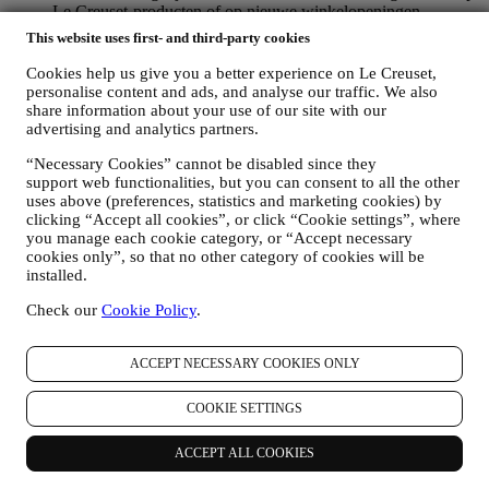
Le Creuset-producten of op nieuwe winkelopeningen,
exclusieve evenementen, wedstrijden, enquêtes, demonstraties
This website uses first- and third-party cookies
die worden georganiseerd door Le Creuset of speciale
aanbiedingen die u misschien leuk vindt. Deze communicatie
Cookies help us give you a better experience on Le Creuset,
kan voor u worden geselecteerd of op maat worden gemaakt
personalise content and ads, and analyse our traffic. We also
op basis van de gegevens die we over u hebben, zoals uw
share information about your use of our site with our
advertising and analytics partners.
locatie of uw aankoopgeschiedenis of uw voorkeuren voor
onze producten. Wij zullen uw gegevens gebruiken om uw
“Necessary Cookies” cannot be disabled since they
interesses beter te begrijpen. Dit stelt ons in staat om onze
support web functionalities, but you can consent to all the other
communicatie te personaliseren om deze relevanter en
uses above (preferences, statistics and marketing cookies) by
interessanter te maken. Er zullen geen andere gevolgen zijn.
clicking “Accept all cookies”, or click “Cookie settings”, where
Wij verzamelen ook statistieken over het openen van e-mail
you manage each cookie category, or “Accept necessary
en klikgedrag met behulp van de in de sector gangbare
cookies only”, so that no other category of cookies will be
technologieën om ons te helpen onze nieuwsbrieven te
installed.
volgen. Deze verwerking is gebaseerd op uw toestemming
om gepersonaliseerde marketingcommunicatie van ons te
Check our
Cookie Policy
.
ontvangen. De keuze om aan te melden kan worden
uitgeoefend op de plaatsen waar persoonsgegevens worden
ACCEPT NECESSARY COOKIES ONLY
verzameld door het juiste selectievakje aan te vinken of, als u
een Le Creuset-account heeft, via het Mijn account-gedeelte
van de Website.
Afmelden
: U kunt het ontvangen van onze
COOKIE SETTINGS
marketingcommunicatie of updates te allen tijde kosteloos
stopzetten via de methoden die bij de communicatie worden
ACCEPT ALL COOKIES
weergegeven (om u bijvoorbeeld af te melden voor de
nieuwsbrief kunt u klikken op de afmeldlink onderaan elke e-