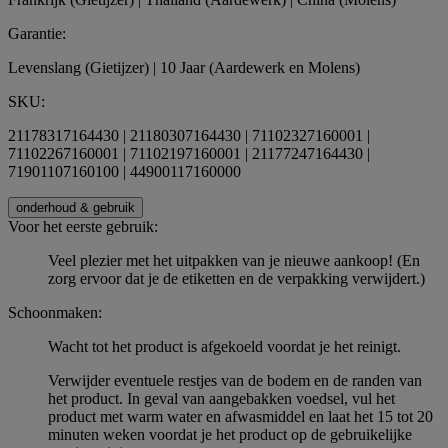
Garantie:
Levenslang (Gietijzer) | 10 Jaar (Aardewerk en Molens)
SKU:
21178317164430 | 21180307164430 | 71102327160001 |
71102267160001 | 71102197160001 | 21177247164430 |
71901107160100 | 44900117160000
onderhoud & gebruik
Voor het eerste gebruik:
Veel plezier met het uitpakken van je nieuwe aankoop! (En
zorg ervoor dat je de etiketten en de verpakking verwijdert.)
Schoonmaken:
Wacht tot het product is afgekoeld voordat je het reinigt.
Verwijder eventuele restjes van de bodem en de randen van
het product. In geval van aangebakken voedsel, vul het
product met warm water en afwasmiddel en laat het 15 tot 20
minuten weken voordat je het product op de gebruikelijke