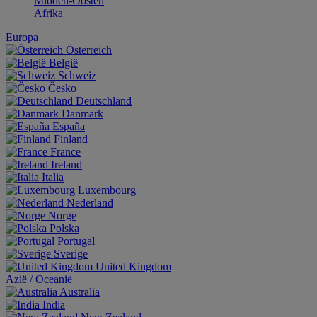
Midden-Oosten
Afrika
Europa
Österreich
België
Schweiz
Česko
Deutschland
Danmark
España
Finland
France
Ireland
Italia
Luxembourg
Nederland
Norge
Polska
Portugal
Sverige
United Kingdom
Aziё / Oceaniё
Australia
India