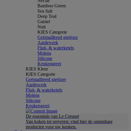
Nectar
Bamboo Green
Sea Salt
Deep Teal
Garnet
Nuit
KIES Categorie
Geëmailleerd gietijzer
Aardewerk
Fluit- & waterketels
Molens
Silicone
Keukengerei
KIES Kleur
KIES Categorie
Geëmailleerd gietijzer
Aardewerk
Fluit- & waterketels
Molens
Silicone
Keukengerei
De essentials van Le Creuset
Van koken tot serveren: vind hier de onmisbare
producten voor uw keuken.