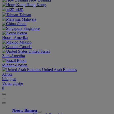
New Zealand
Hong Kong
日本
Taiwan
Malaysia
China
Singapore
Korea
Noord-Amerika
México
Canada
United States
Zuid-Amerika
Brazil
Midden-Oosten
United Arab Emirates
Afrika
Inloggen
Verlanglijstje
0
Nieuw Binnen