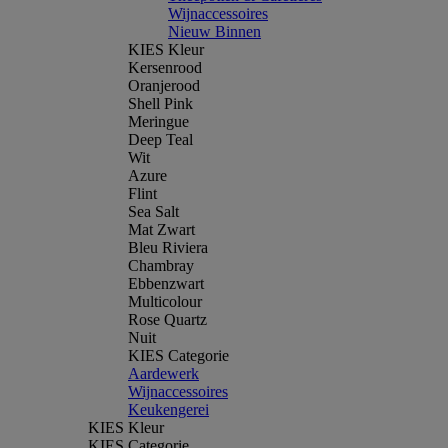
Wijnaccessoires
Nieuw Binnen
KIES Kleur
Kersenrood
Oranjerood
Shell Pink
Meringue
Deep Teal
Wit
Azure
Flint
Sea Salt
Mat Zwart
Bleu Riviera
Chambray
Ebbenzwart
Multicolour
Rose Quartz
Nuit
KIES Categorie
Aardewerk
Wijnaccessoires
Keukengerei
KIES Kleur
KIES Categorie