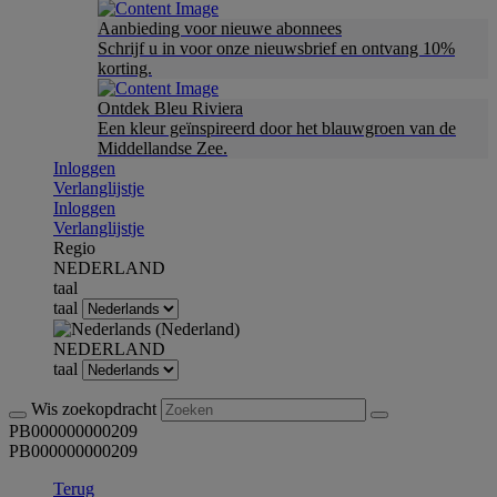
Aanbieding voor nieuwe abonnees
Schrijf u in voor onze nieuwsbrief en ontvang 10%
korting.
Ontdek Bleu Riviera
Een kleur geïnspireerd door het blauwgroen van de
Middellandse Zee.
Inloggen
Verlanglijstje
Inloggen
Verlanglijstje
Regio
NEDERLAND
taal
taal
NEDERLAND
taal
Wis zoekopdracht
PB000000000209
PB000000000209
Terug