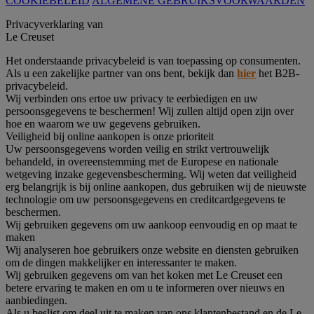
COOKIEBELEID
ALGEMENE GEBRUIKSVOORWAARDEN
Privacyverklaring van
Le Creuset
Het onderstaande privacybeleid is van toepassing op consumenten.
Als u een zakelijke partner van ons bent, bekijk dan
hier
het B2B-
privacybeleid.
Wij verbinden ons ertoe uw privacy te eerbiedigen en uw
persoonsgegevens te beschermen! Wij zullen altijd open zijn over
hoe en waarom we uw gegevens gebruiken.
Veiligheid bij online aankopen is onze prioriteit
Uw persoonsgegevens worden veilig en strikt vertrouwelijk
behandeld, in overeenstemming met de Europese en nationale
wetgeving inzake gegevensbescherming. Wij weten dat veiligheid
erg belangrijk is bij online aankopen, dus gebruiken wij de nieuwste
technologie om uw persoonsgegevens en creditcardgegevens te
beschermen.
Wij gebruiken gegevens om uw aankoop eenvoudig en op maat te
maken
Wij analyseren hoe gebruikers onze website en diensten gebruiken
om de dingen makkelijker en interessanter te maken.
Wij gebruiken gegevens om van het koken met Le Creuset een
betere ervaring te maken en om u te informeren over nieuws en
aanbiedingen.
Als u beslist om deel uit te maken van ons klantenbestand en de Le