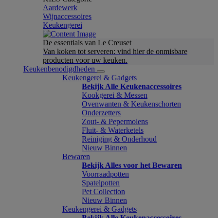
Aardewerk
Wijnaccessoires
Keukengerei
De essentials van Le Creuset
Van koken tot serveren: vind hier de onmisbare
producten voor uw keuken.
Keukenbenodigdheden
Keukengerei & Gadgets
Bekijk Alle Keukenaccessoires
Kookgerei & Messen
Ovenwanten & Keukenschorten
Onderzetters
Zout- & Pepermolens
Fluit- & Waterketels
Reiniging & Onderhoud
Nieuw Binnen
Bewaren
Bekijk Alles voor het Bewaren
Voorraadpotten
Spatelpotten
Pet Collection
Nieuw Binnen
Keukengerei & Gadgets
Bekijk Alle Keukenaccessoires