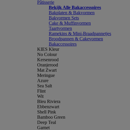
Pâtisserie
Bekijk Alle Bakaccessoires
Bakplaten & Bakvormen
Bakvormen Sets
Cake & Muffinvormen
Taartvormen
Ramekins & Mini-Braadpannetjes
Broodpannen & Cakevormen
Bakaccessoires
KIES Kleur
No Colour
Kersenrood
Oranjerood
Mat Zwart
Meringue
Azure
Sea Salt
Flint
Wit
Bleu Riviera
Ebbenzwart
Shell Pink
Bamboo Green
Deep Teal
Garnet