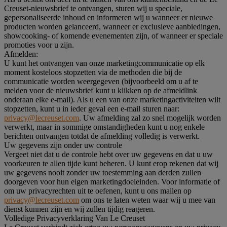
Creuset-nieuwsbrief te ontvangen, sturen wij u speciale,
gepersonaliseerde inhoud en informeren wij u wanneer er nieuwe
producten worden gelanceerd, wanneer er exclusieve aanbiedingen,
showcooking- of komende evenementen zijn, of wanneer er speciale
promoties voor u zijn.
Afmelden:
U kunt het ontvangen van onze marketingcommunicatie op elk
moment kosteloos stopzetten via de methoden die bij de
communicatie worden weergegeven (bijvoorbeeld om u af te
melden voor de nieuwsbrief kunt u klikken op de afmeldlink
onderaan elke e-mail). Als u een van onze marketingactiviteiten wilt
stopzetten, kunt u in ieder geval een e-mail sturen naar:
privacy@lecreuset.com
. Uw afmelding zal zo snel mogelijk worden
verwerkt, maar in sommige omstandigheden kunt u nog enkele
berichten ontvangen totdat de afmelding volledig is verwerkt.
Uw gegevens zijn onder uw controle
Vergeet niet dat u de controle hebt over uw gegevens en dat u uw
voorkeuren te allen tijde kunt beheren. U kunt erop rekenen dat wij
uw gegevens nooit zonder uw toestemming aan derden zullen
doorgeven voor hun eigen marketingdoeleinden. Voor informatie of
om uw privacyrechten uit te oefenen, kunt u ons mailen op
privacy@lecreuset.com
om ons te laten weten waar wij u mee van
dienst kunnen zijn en wij zullen tijdig reageren.
Volledige Privacyverklaring Van Le Creuset