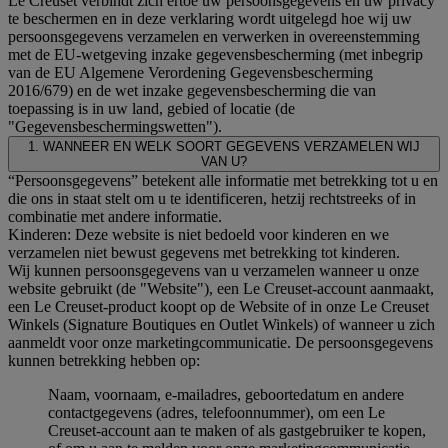
Le Creuset verbindt zich ertoe uw persoonsgegevens en uw privacy
te beschermen en in deze verklaring wordt uitgelegd hoe wij uw
persoonsgegevens verzamelen en verwerken in overeenstemming
met de EU-wetgeving inzake gegevensbescherming (met inbegrip
van de EU Algemene Verordening Gegevensbescherming
2016/679) en de wet inzake gegevensbescherming die van
toepassing is in uw land, gebied of locatie (de
"Gegevensbeschermingswetten").
1. WANNEER EN WELK SOORT GEGEVENS VERZAMELEN WIJ
VAN U?
“Persoonsgegevens” betekent alle informatie met betrekking tot u en
die ons in staat stelt om u te identificeren, hetzij rechtstreeks of in
combinatie met andere informatie.
Kinderen: Deze website is niet bedoeld voor kinderen en we
verzamelen niet bewust gegevens met betrekking tot kinderen.
Wij kunnen persoonsgegevens van u verzamelen wanneer u onze
website gebruikt (de "Website"), een Le Creuset-account aanmaakt,
een Le Creuset-product koopt op de Website of in onze Le Creuset
Winkels (Signature Boutiques en Outlet Winkels) of wanneer u zich
aanmeldt voor onze marketingcommunicatie. De persoonsgegevens
kunnen betrekking hebben op:
Naam, voornaam, e-mailadres, geboortedatum en andere
contactgegevens (adres, telefoonnummer), om een Le
Creuset-account aan te maken of als gastgebruiker te kopen,