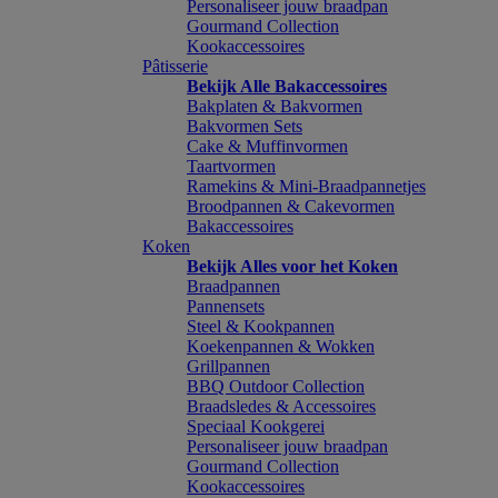
Personaliseer jouw braadpan
Gourmand Collection
Kookaccessoires
Pâtisserie
Bekijk Alle Bakaccessoires
Bakplaten & Bakvormen
Bakvormen Sets
Cake & Muffinvormen
Taartvormen
Ramekins & Mini-Braadpannetjes
Broodpannen & Cakevormen
Bakaccessoires
Koken
Bekijk Alles voor het Koken
Braadpannen
Pannensets
Steel & Kookpannen
Koekenpannen & Wokken
Grillpannen
BBQ Outdoor Collection
Braadsledes & Accessoires
Speciaal Kookgerei
Personaliseer jouw braadpan
Gourmand Collection
Kookaccessoires