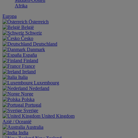
Midden-Oosten
Afrika
Europa
Österreich
België
Schweiz
Česko
Deutschland
Danmark
España
Finland
France
Ireland
Italia
Luxembourg
Nederland
Norge
Polska
Portugal
Sverige
United Kingdom
Aziё / Oceaniё
Australia
India