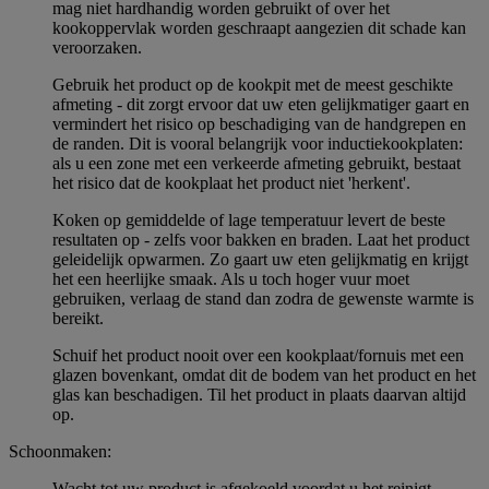
mag niet hardhandig worden gebruikt of over het
kookoppervlak worden geschraapt aangezien dit schade kan
veroorzaken.
Gebruik het product op de kookpit met de meest geschikte
afmeting - dit zorgt ervoor dat uw eten gelijkmatiger gaart en
vermindert het risico op beschadiging van de handgrepen en
de randen. Dit is vooral belangrijk voor inductiekookplaten:
als u een zone met een verkeerde afmeting gebruikt, bestaat
het risico dat de kookplaat het product niet 'herkent'.
Koken op gemiddelde of lage temperatuur levert de beste
resultaten op - zelfs voor bakken en braden. Laat het product
geleidelijk opwarmen. Zo gaart uw eten gelijkmatig en krijgt
het een heerlijke smaak. Als u toch hoger vuur moet
gebruiken, verlaag de stand dan zodra de gewenste warmte is
bereikt.
Schuif het product nooit over een kookplaat/fornuis met een
glazen bovenkant, omdat dit de bodem van het product en het
glas kan beschadigen. Til het product in plaats daarvan altijd
op.
Schoonmaken:
Wacht tot uw product is afgekoeld voordat u het reinigt.