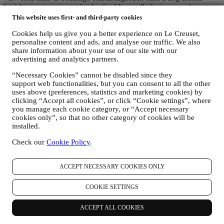
berichten ontvangen totdat de afmelding volledig is verwerkt.
Uw gegevens zijn onder uw controle
This website uses first- and third-party cookies
Vergeet niet dat u de controle hebt over uw gegevens en dat u uw
voorkeuren te allen tijde kunt beheren. U kunt erop rekenen dat wij
Cookies help us give you a better experience on Le Creuset,
personalise content and ads, and analyse our traffic. We also
uw gegevens nooit zonder uw toestemming aan derden zullen
share information about your use of our site with our
doorgeven voor hun eigen marketingdoeleinden. Voor informatie of
advertising and analytics partners.
om uw privacyrechten uit te oefenen, kunt u ons mailen op
privacy@lecreuset.com
om ons te laten weten waar wij u mee van
“Necessary Cookies” cannot be disabled since they
dienst kunnen zijn en wij zullen tijdig reageren.
support web functionalities, but you can consent to all the other
Volledige Privacyverklaring Van Le Creuset
uses above (preferences, statistics and marketing cookies) by
Le Creuset verbindt zich ertoe uw persoonsgegevens en uw privacy
clicking “Accept all cookies”, or click “Cookie settings”, where
te beschermen en in deze verklaring wordt uitgelegd hoe wij uw
you manage each cookie category, or “Accept necessary
persoonsgegevens verzamelen en verwerken in overeenstemming
cookies only”, so that no other category of cookies will be
met de EU-wetgeving inzake gegevensbescherming (met inbegrip
installed.
van de EU Algemene Verordening Gegevensbescherming
2016/679) en de wet inzake gegevensbescherming die van
Check our
Cookie Policy
.
toepassing is in uw land, gebied of locatie (de
"Gegevensbeschermingswetten").
ACCEPT NECESSARY COOKIES ONLY
1. WANNEER EN WELK SOORT GEGEVENS VERZAMELEN WIJ
VAN U?
“Persoonsgegevens” betekent alle informatie met betrekking tot u en
COOKIE SETTINGS
die ons in staat stelt om u te identificeren, hetzij rechtstreeks of in
combinatie met andere informatie.
ACCEPT ALL COOKIES
Kinderen: Deze website is niet bedoeld voor kinderen en we
verzamelen niet bewust gegevens met betrekking tot kinderen.