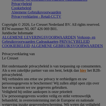
Privacybeleid
Cookiebeleid
Algemene Gebruiksvoorwaarden
Privacyverklaring - Retail-CCTV
Copyright © 2026, Le Creuset Nederland BV. All rights reserved.
BTW-nummer NL 007 426 069 B01.
Juridische Informatie
ALGEMENE LEVERINGSVOORWAARDEN
Verkoop- en
Gebruiksvoorwaarden Cadeaukaarten
PRIVACYBELEID
COOKIEBELEID
ALGEMENE GEBRUIKSVOORWAARDEN
Privacyverklaring van
Le Creuset
Het onderstaande privacybeleid is van toepassing op consumenten.
Als u een zakelijke partner van ons bent, bekijk dan
hier
het B2B-
privacybeleid.
Wij verbinden ons ertoe uw privacy te eerbiedigen en uw
persoonsgegevens te beschermen! Wij zullen altijd open zijn over
hoe en waarom we uw gegevens gebruiken.
Veiligheid bij online aankopen is onze prioriteit
Uw persoonsgegevens worden veilig en strikt vertrouwelijk
behandeld, in overeenstemming met de Europese en nationale
wetgeving inzake gegevensbescherming. Wij weten dat veiligheid