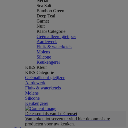
Nectar
Sea Salt
Bamboo Green
Deep Teal
Garnet
Nuit
KIES Categorie
Geëmailleerd gietijzer
Aardewerk
Fluit- & waterketels
Molens
Silicone
Keukengerei
KIES Kleur
KIES Categorie
Geëmailleerd gietijzer
Aardewerk
Fluit- & waterketels
Molens
Silicone
Keukengerei
De essentials van Le Creuset
Van koken tot serveren: vind hier de onmisbare
producten voor uw keuken.