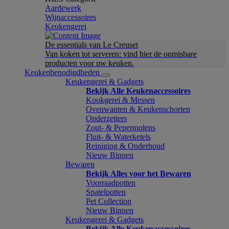
Aardewerk
Wijnaccessoires
Keukengerei
De essentials van Le Creuset
Van koken tot serveren: vind hier de onmisbare
producten voor uw keuken.
Keukenbenodigdheden
Keukengerei & Gadgets
Bekijk Alle Keukenaccessoires
Kookgerei & Messen
Ovenwanten & Keukenschorten
Onderzetters
Zout- & Pepermolens
Fluit- & Waterketels
Reiniging & Onderhoud
Nieuw Binnen
Bewaren
Bekijk Alles voor het Bewaren
Voorraadpotten
Spatelpotten
Pet Collection
Nieuw Binnen
Keukengerei & Gadgets
Bekijk Alle Keukenaccessoires