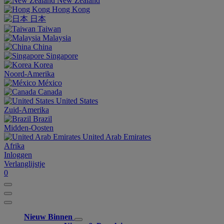
New Zealand
Hong Kong
日本
Taiwan
Malaysia
China
Singapore
Korea
Noord-Amerika
México
Canada
United States
Zuid-Amerika
Brazil
Midden-Oosten
United Arab Emirates
Afrika
Inloggen
Verlanglijstje
0
Nieuw Binnen