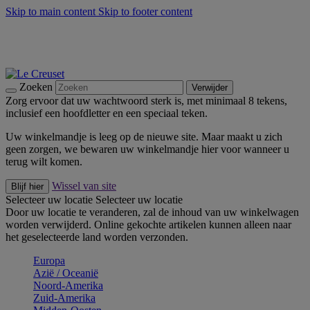
Skip to main content
Skip to footer content
Zomerse buitenmomenten met de BBQ Outdoor Collectie &
Thyme -
Shop Nu
De essentials van Le Creuset -
Ontdek Nu
Nieuwsbrieven: Registreer en bespaar 10%! -
Schrijf je nu in
Zoeken
Verwijder
Zorg ervoor dat uw wachtwoord sterk is, met minimaal 8 tekens,
inclusief een hoofdletter en een speciaal teken.
Uw winkelmandje is leeg op de nieuwe site. Maar maakt u zich
geen zorgen, we bewaren uw winkelmandje hier voor wanneer u
terug wilt komen.
Wissel van site
Blijf hier
Selecteer uw locatie
Selecteer uw locatie
Door uw locatie te veranderen, zal de inhoud van uw winkelwagen
worden verwijderd. Online gekochte artikelen kunnen alleen naar
het geselecteerde land worden verzonden.
Europa
Aziё / Oceaniё
Noord-Amerika
Zuid-Amerika