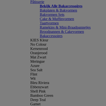
Pâtisserie
Bekijk Alle Bakaccessoires
Bakplaten & Bakvormen
Bakvormen Sets
Cake & Muffinvormen
Taartvormen
Ramekins & Mini-Braadpannetjes
Broodpannen & Cakevormen
Bakaccessoires
KIES Kleur
No Colour
Kersenrood
Oranjerood
Mat Zwart
Meringue
Azure
Sea Salt
Flint
Wit
Bleu Riviera
Ebbenzwart
Shell Pink
Bamboo Green
Deep Teal
Garnet