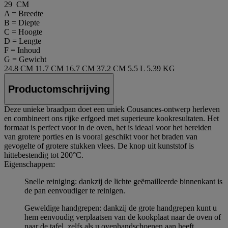
29 CM
A = Breedte
B = Diepte
C = Hoogte
D = Lengte
F = Inhoud
G = Gewicht
24.8 CM
11.7 CM
16.7 CM
37.2 CM
5.5 L
5.39 KG
Productomschrijving
Deze unieke braadpan doet een uniek Cousances-ontwerp herleven
en combineert ons rijke erfgoed met superieure kookresultaten. Het
formaat is perfect voor in de oven, het is ideaal voor het bereiden
van grotere porties en is vooral geschikt voor het braden van
gevogelte of grotere stukken vlees. De knop uit kunststof is
hittebestendig tot 200°C.
Eigenschappen:
Snelle reiniging: dankzij de lichte geëmailleerde binnenkant is
de pan eenvoudiger te reinigen.
Geweldige handgrepen: dankzij de grote handgrepen kunt u
hem eenvoudig verplaatsen van de kookplaat naar de oven of
naar de tafel, zelfs als u ovenhandschoenen aan heeft.