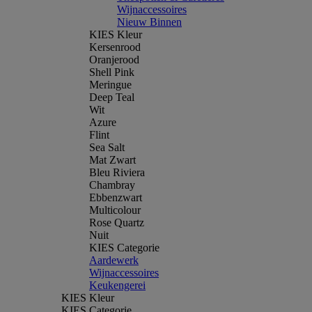
Wijnaccessoires
Nieuw Binnen
KIES Kleur
Kersenrood
Oranjerood
Shell Pink
Meringue
Deep Teal
Wit
Azure
Flint
Sea Salt
Mat Zwart
Bleu Riviera
Chambray
Ebbenzwart
Multicolour
Rose Quartz
Nuit
KIES Categorie
Aardewerk
Wijnaccessoires
Keukengerei
KIES Kleur
KIES Categorie