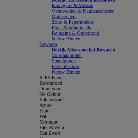
Kookgerei & Messen
Ovenwanten & Keukenschorten
Onderzetters
Zout- & Pepermolens
Fluit- & Waterketels
Reiniging & Onderhoud
Nieuw Binnen
Bewaren
Bekijk Alles voor het Bewaren
Voorraadpotten
Spatelpotten
Pet Collection
Nieuw Binnen
KIES Kleur
Kersenrood
Oranjerood
No Colour
Ebbenzwart
Azure
Flint
Wit
Meringue
Bleu Riviera
Mat Zwart