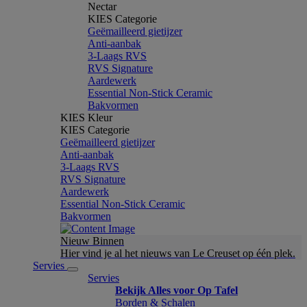
Nectar
KIES Categorie
Geëmailleerd gietijzer
Anti-aanbak
3-Laags RVS
RVS Signature
Aardewerk
Essential Non-Stick Ceramic
Bakvormen
KIES Kleur
KIES Categorie
Geëmailleerd gietijzer
Anti-aanbak
3-Laags RVS
RVS Signature
Aardewerk
Essential Non-Stick Ceramic
Bakvormen
Nieuw Binnen
Hier vind je al het nieuws van Le Creuset op één plek.
Servies
Servies
Bekijk Alles voor Op Tafel
Borden & Schalen