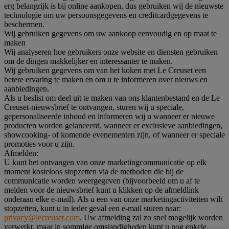
erg belangrijk is bij online aankopen, dus gebruiken wij de nieuwste
technologie om uw persoonsgegevens en creditcardgegevens te
beschermen.
Wij gebruiken gegevens om uw aankoop eenvoudig en op maat te
maken
Wij analyseren hoe gebruikers onze website en diensten gebruiken
om de dingen makkelijker en interessanter te maken.
Wij gebruiken gegevens om van het koken met Le Creuset een
betere ervaring te maken en om u te informeren over nieuws en
aanbiedingen.
Als u beslist om deel uit te maken van ons klantenbestand en de Le
Creuset-nieuwsbrief te ontvangen, sturen wij u speciale,
gepersonaliseerde inhoud en informeren wij u wanneer er nieuwe
producten worden gelanceerd, wanneer er exclusieve aanbiedingen,
showcooking- of komende evenementen zijn, of wanneer er speciale
promoties voor u zijn.
Afmelden:
U kunt het ontvangen van onze marketingcommunicatie op elk
moment kosteloos stopzetten via de methoden die bij de
communicatie worden weergegeven (bijvoorbeeld om u af te
melden voor de nieuwsbrief kunt u klikken op de afmeldlink
onderaan elke e-mail). Als u een van onze marketingactiviteiten wilt
stopzetten, kunt u in ieder geval een e-mail sturen naar:
privacy@lecreuset.com
. Uw afmelding zal zo snel mogelijk worden
verwerkt, maar in sommige omstandigheden kunt u nog enkele