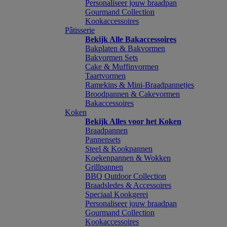
Personaliseer jouw braadpan
Gourmand Collection
Kookaccessoires
Pâtisserie
Bekijk Alle Bakaccessoires
Bakplaten & Bakvormen
Bakvormen Sets
Cake & Muffinvormen
Taartvormen
Ramekins & Mini-Braadpannetjes
Broodpannen & Cakevormen
Bakaccessoires
Koken
Bekijk Alles voor het Koken
Braadpannen
Pannensets
Steel & Kookpannen
Koekenpannen & Wokken
Grillpannen
BBQ Outdoor Collection
Braadsledes & Accessoires
Speciaal Kookgerei
Personaliseer jouw braadpan
Gourmand Collection
Kookaccessoires