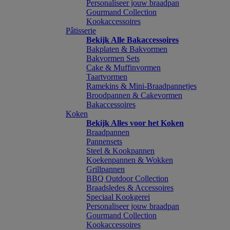
Personaliseer jouw braadpan
Gourmand Collection
Kookaccessoires
Pâtisserie
Bekijk Alle Bakaccessoires
Bakplaten & Bakvormen
Bakvormen Sets
Cake & Muffinvormen
Taartvormen
Ramekins & Mini-Braadpannetjes
Broodpannen & Cakevormen
Bakaccessoires
Koken
Bekijk Alles voor het Koken
Braadpannen
Pannensets
Steel & Kookpannen
Koekenpannen & Wokken
Grillpannen
BBQ Outdoor Collection
Braadsledes & Accessoires
Speciaal Kookgerei
Personaliseer jouw braadpan
Gourmand Collection
Kookaccessoires