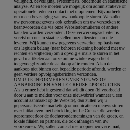
veiligheid, beveiliging, systeemtests, onderhoud en statistische
analyse. Af en toe moeten we mogelijk om administratieve of
operationele redenen contact met u opnemen. Bijvoorbeeld
om u een bevestiging van uw aankoop te sturen. We zullen
uw persoonsgegevens ook gebruiken om uw verzoeken te
beantwoorden die via onze Websiteformulieren of andere
kanalen worden verzonden. Deze verwerkingsactiviteit is
vereist om ons in staat te stellen onze diensten aan u te
leveren. Wij kunnen uw gegevens verwerken op basis van
ons legitiem belang (naar behoren rekening houdend met uw
rechten en vrijheden) om u opvolg-e-mails te sturen in het
geval u artikelen aan onze online winkelwagen hebt
toegevoegd zonder de aankoop af te ronden. Als u de
aankoop niet binnen een bepaalde periode afrondt, worden er
geen verdere opvolgingsberichten verzonden.
OM U TE INFORMEREN OVER NIEUWS OF
AANBIEDINGEN VAN LE CREUSET-PRODUCTEN
Als u ermee hebt ingestemd dat wij dit doen (bijvoorbeeld
door u aan te melden voor onze nieuwsbrief wanneer u een
account aanmaakt op de Website), dan zullen wij u
gepersonaliseerde marketingcommunicatie en nieuws sturen
over initiatieven met betrekking tot Le Creuset die worden
gepromoot door de dochterondernemingen van de groep, en
lokale filialen en partners, die ook afhangen van uw
voorkeuren. Wij zullen contact met u opnemen via e-mail,