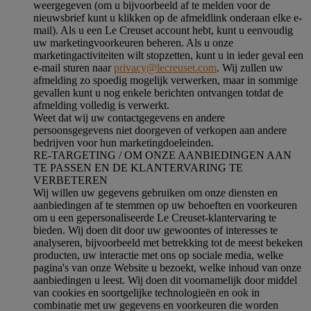
weergegeven (om u bijvoorbeeld af te melden voor de
nieuwsbrief kunt u klikken op de afmeldlink onderaan elke e-
mail). Als u een Le Creuset account hebt, kunt u eenvoudig
uw marketingvoorkeuren beheren. Als u onze
marketingactiviteiten wilt stopzetten, kunt u in ieder geval een
e-mail sturen naar
privacy@lecreuset.com
. Wij zullen uw
afmelding zo spoedig mogelijk verwerken, maar in sommige
gevallen kunt u nog enkele berichten ontvangen totdat de
afmelding volledig is verwerkt.
Weet dat wij uw contactgegevens en andere
persoonsgegevens niet doorgeven of verkopen aan andere
bedrijven voor hun marketingdoeleinden.
RE-TARGETING / OM ONZE AANBIEDINGEN AAN
TE PASSEN EN DE KLANTERVARING TE
VERBETEREN
Wij willen uw gegevens gebruiken om onze diensten en
aanbiedingen af te stemmen op uw behoeften en voorkeuren
om u een gepersonaliseerde Le Creuset-klantervaring te
bieden. Wij doen dit door uw gewoontes of interesses te
analyseren, bijvoorbeeld met betrekking tot de meest bekeken
producten, uw interactie met ons op sociale media, welke
pagina's van onze Website u bezoekt, welke inhoud van onze
aanbiedingen u leest. Wij doen dit voornamelijk door middel
van cookies en soortgelijke technologieën en ook in
combinatie met uw gegevens en voorkeuren die worden