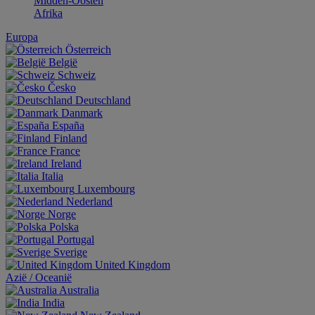
Midden-Oosten
Afrika
Europa
Österreich
België
Schweiz
Česko
Deutschland
Danmark
España
Finland
France
Ireland
Italia
Luxembourg
Nederland
Norge
Polska
Portugal
Sverige
United Kingdom
Aziё / Oceaniё
Australia
India