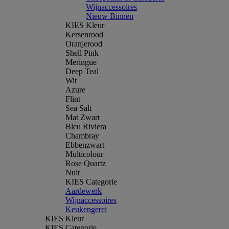
Wijnaccessoires
Nieuw Binnen
KIES Kleur
Kersenrood
Oranjerood
Shell Pink
Meringue
Deep Teal
Wit
Azure
Flint
Sea Salt
Mat Zwart
Bleu Riviera
Chambray
Ebbenzwart
Multicolour
Rose Quartz
Nuit
KIES Categorie
Aardewerk
Wijnaccessoires
Keukengerei
KIES Kleur
KIES Categorie