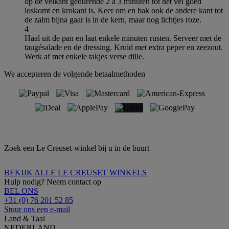
op de velkant gedurende 2 à 3 minuten tot het vel goed
loskomt en krokant is. Keer om en bak ook de andere kant tot
de zalm bijna gaar is in de kern, maar nog lichtjes roze.
4
Haal uit de pan en laat enkele minuten rusten. Serveer met de
taugésalade en de dressing. Kruid met extra peper en zeezout.
Werk af met enkele takjes verse dille.
We accepteren de volgende betaalmethoden
Zoek een Le Creuset-winkel bij u in de buurt
BEKIJK ALLE LE CREUSET WINKELS
Hulp nodig? Neem contact op
BEL ONS
+31 (0) 76 201 52 85
Stuur ons een e-mail
Land & Taal
NEDERLAND