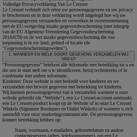
Volledige Privacyverklaring Van Le Creuset
Le Creuset verbindt zich ertoe uw persoonsgegevens en uw privacy
te beschermen en in deze verklaring wordt uitgelegd hoe wij uw
persoonsgegevens verzamelen en verwerken in overeenstemming
met de EU-wetgeving inzake gegevensbescherming (met inbegrip
van de EU Algemene Verordening Gegevensbescherming
2016/679) en de wet inzake gegevensbescherming die van
toepassing is in uw land, gebied of locatie (de
"Gegevensbeschermingswetten").
1. WANNEER EN WELK SOORT GEGEVENS VERZAMELEN WIJ
VAN U?
“Persoonsgegevens” betekent alle informatie met betrekking tot u en
die ons in staat stelt om u te identificeren, hetzij rechtstreeks of in
combinatie met andere informatie.
Kinderen: Deze website is niet bedoeld voor kinderen en we
verzamelen niet bewust gegevens met betrekking tot kinderen.
Wij kunnen persoonsgegevens van u verzamelen wanneer u onze
website gebruikt (de "Website"), een Le Creuset-account aanmaakt,
een Le Creuset-product koopt op de Website of in onze Le Creuset
Winkels (Signature Boutiques en Outlet Winkels) of wanneer u zich
aanmeldt voor onze marketingcommunicatie. De persoonsgegevens
kunnen betrekking hebben op:
Naam, voornaam, e-mailadres, geboortedatum en andere
contactgegevens (adres, telefoonnummer), om een Le