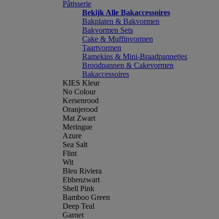
Pâtisserie
Bekijk Alle Bakaccessoires
Bakplaten & Bakvormen
Bakvormen Sets
Cake & Muffinvormen
Taartvormen
Ramekins & Mini-Braadpannetjes
Broodpannen & Cakevormen
Bakaccessoires
KIES Kleur
No Colour
Kersenrood
Oranjerood
Mat Zwart
Meringue
Azure
Sea Salt
Flint
Wit
Bleu Riviera
Ebbenzwart
Shell Pink
Bamboo Green
Deep Teal
Garnet