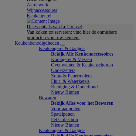
Aardewerk
Wijnaccessoires
Keukengerei
De essentials van Le Creuset
Van koken tot serveren: vind hier de onmisbare
producten voor uw keuken.
Keukenbenodigdheden
Keukengerei & Gadgets
Bekijk Alle Keukenaccessoires
Kookgerei & Messen
Ovenwanten & Keukenschorten
Onderzetters
Zout- & Pepermolens
Fluit- & Waterketels
Reiniging & Onderhoud
Nieuw Binnen
Bewaren
Bekijk Alles voor het Bewaren
Voorraadpotten
Spatelpotten
Pet Collection
Nieuw Binnen
Keukengerei & Gadgets
Bekijk Alle Keukenaccessoires