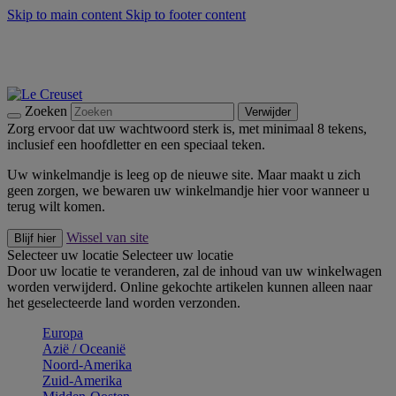
Skip to main content
Skip to footer content
Zomerse buitenmomenten met de BBQ Outdoor Collectie &
Thyme -
Shop Nu
De essentials van Le Creuset -
Ontdek Nu
Nieuwsbrieven: Registreer en bespaar 10%! -
Schrijf je nu in
Zoeken
Verwijder
Zorg ervoor dat uw wachtwoord sterk is, met minimaal 8 tekens,
inclusief een hoofdletter en een speciaal teken.
Uw winkelmandje is leeg op de nieuwe site. Maar maakt u zich
geen zorgen, we bewaren uw winkelmandje hier voor wanneer u
terug wilt komen.
Wissel van site
Blijf hier
Selecteer uw locatie
Selecteer uw locatie
Door uw locatie te veranderen, zal de inhoud van uw winkelwagen
worden verwijderd. Online gekochte artikelen kunnen alleen naar
het geselecteerde land worden verzonden.
Europa
Aziё / Oceaniё
Noord-Amerika
Zuid-Amerika