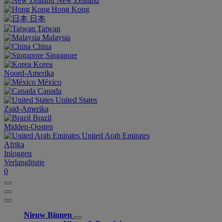
New Zealand
Hong Kong
日本
Taiwan
Malaysia
China
Singapore
Korea
Noord-Amerika
México
Canada
United States
Zuid-Amerika
Brazil
Midden-Oosten
United Arab Emirates
Afrika
Inloggen
Verlanglijstje
0
Nieuw Binnen