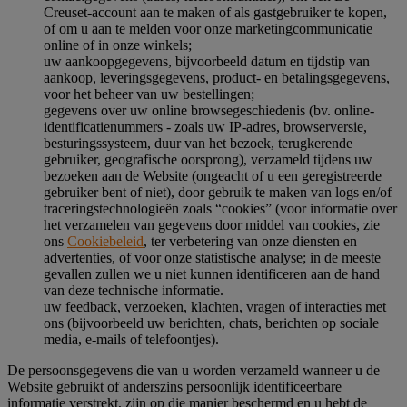
Creuset-account aan te maken of als gastgebruiker te kopen,
of om u aan te melden voor onze marketingcommunicatie
online of in onze winkels;
uw aankoopgegevens, bijvoorbeeld datum en tijdstip van
aankoop, leveringsgegevens, product- en betalingsgegevens,
voor het beheer van uw bestellingen;
gegevens over uw online browsegeschiedenis (bv. online-
identificatienummers - zoals uw IP-adres, browserversie,
besturingssysteem, duur van het bezoek, terugkerende
gebruiker, geografische oorsprong), verzameld tijdens uw
bezoeken aan de Website (ongeacht of u een geregistreerde
gebruiker bent of niet), door gebruik te maken van logs en/of
traceringstechnologieën zoals “cookies” (voor informatie over
het verzamelen van gegevens door middel van cookies, zie
ons
Cookiebeleid
, ter verbetering van onze diensten en
advertenties, of voor onze statistische analyse; in de meeste
gevallen zullen we u niet kunnen identificeren aan de hand
van deze technische informatie.
uw feedback, verzoeken, klachten, vragen of interacties met
ons (bijvoorbeeld uw berichten, chats, berichten op sociale
media, e-mails of telefoontjes).
De persoonsgegevens die van u worden verzameld wanneer u de
Website gebruikt of anderszins persoonlijk identificeerbare
informatie verstrekt, zijn op die manier beschermd en u hebt de