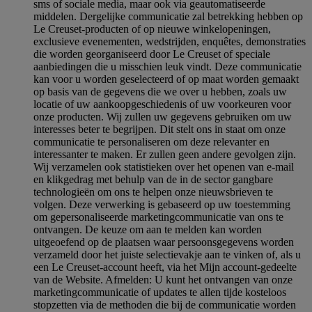
sms of sociale media, maar ook via geautomatiseerde
middelen. Dergelijke communicatie zal betrekking hebben op
Le Creuset-producten of op nieuwe winkelopeningen,
exclusieve evenementen, wedstrijden, enquêtes, demonstraties
die worden georganiseerd door Le Creuset of speciale
aanbiedingen die u misschien leuk vindt. Deze communicatie
kan voor u worden geselecteerd of op maat worden gemaakt
op basis van de gegevens die we over u hebben, zoals uw
locatie of uw aankoopgeschiedenis of uw voorkeuren voor
onze producten. Wij zullen uw gegevens gebruiken om uw
interesses beter te begrijpen. Dit stelt ons in staat om onze
communicatie te personaliseren om deze relevanter en
interessanter te maken. Er zullen geen andere gevolgen zijn.
Wij verzamelen ook statistieken over het openen van e-mail
en klikgedrag met behulp van de in de sector gangbare
technologieën om ons te helpen onze nieuwsbrieven te
volgen. Deze verwerking is gebaseerd op uw toestemming
om gepersonaliseerde marketingcommunicatie van ons te
ontvangen. De keuze om aan te melden kan worden
uitgeoefend op de plaatsen waar persoonsgegevens worden
verzameld door het juiste selectievakje aan te vinken of, als u
een Le Creuset-account heeft, via het Mijn account-gedeelte
van de Website.
Afmelden
: U kunt het ontvangen van onze
marketingcommunicatie of updates te allen tijde kosteloos
stopzetten via de methoden die bij de communicatie worden