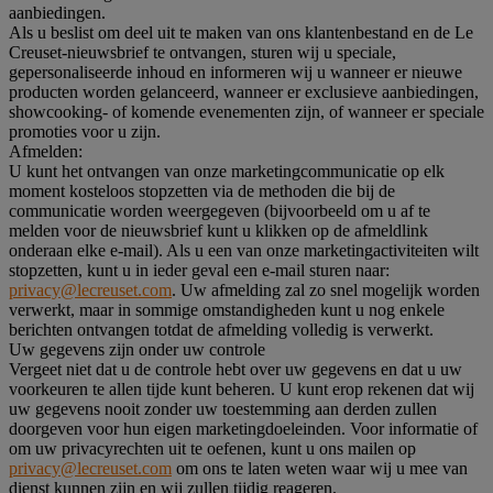
aanbiedingen.
Als u beslist om deel uit te maken van ons klantenbestand en de Le
Creuset-nieuwsbrief te ontvangen, sturen wij u speciale,
gepersonaliseerde inhoud en informeren wij u wanneer er nieuwe
producten worden gelanceerd, wanneer er exclusieve aanbiedingen,
showcooking- of komende evenementen zijn, of wanneer er speciale
promoties voor u zijn.
Afmelden:
U kunt het ontvangen van onze marketingcommunicatie op elk
moment kosteloos stopzetten via de methoden die bij de
communicatie worden weergegeven (bijvoorbeeld om u af te
melden voor de nieuwsbrief kunt u klikken op de afmeldlink
onderaan elke e-mail). Als u een van onze marketingactiviteiten wilt
stopzetten, kunt u in ieder geval een e-mail sturen naar:
privacy@lecreuset.com
. Uw afmelding zal zo snel mogelijk worden
verwerkt, maar in sommige omstandigheden kunt u nog enkele
berichten ontvangen totdat de afmelding volledig is verwerkt.
Uw gegevens zijn onder uw controle
Vergeet niet dat u de controle hebt over uw gegevens en dat u uw
voorkeuren te allen tijde kunt beheren. U kunt erop rekenen dat wij
uw gegevens nooit zonder uw toestemming aan derden zullen
doorgeven voor hun eigen marketingdoeleinden. Voor informatie of
om uw privacyrechten uit te oefenen, kunt u ons mailen op
privacy@lecreuset.com
om ons te laten weten waar wij u mee van
dienst kunnen zijn en wij zullen tijdig reageren.