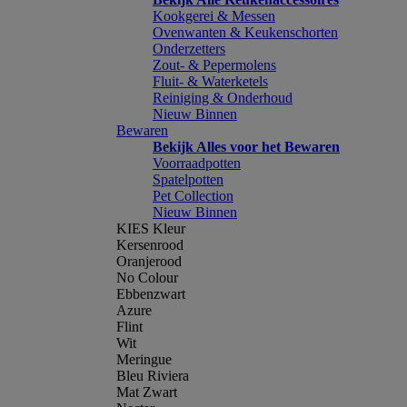
Kookgerei & Messen
Ovenwanten & Keukenschorten
Onderzetters
Zout- & Pepermolens
Fluit- & Waterketels
Reiniging & Onderhoud
Nieuw Binnen
Bewaren
Bekijk Alles voor het Bewaren
Voorraadpotten
Spatelpotten
Pet Collection
Nieuw Binnen
KIES Kleur
Kersenrood
Oranjerood
No Colour
Ebbenzwart
Azure
Flint
Wit
Meringue
Bleu Riviera
Mat Zwart