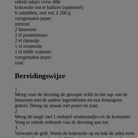
enkele takjes verse dille
kokosolie om te bakken (optioneel)
6 zalmfilets, met vel, à 200 g
versgemalen peper
zeezout
2 limoenen
2 el pruimensaus
2 el rijstazijn
1 el sesamolie
1 el milde sojasaus
versgemalen peper
zout
Bereidingswijze
1
Meng voor de dressing de geraspte schil en het sap van de
limoenen met de andere ingrediënten tot een homogeen
geheel. Breng op smaak met peper en zout.
2
Meng de taugé met 1 eetlepel sesamzaadjes en de koriander.
Voeg er enkele eetlepels van de dressing aan toe.
3
Verwarm de grill. Warm de kokosolie op en bak de zalm eerst