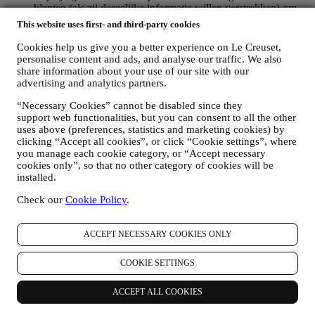
klanten (als zij dergelijke informatie willen verstrekken) om
onze producten en diensten voortdurend te verbeteren. Aan
This website uses first- and third-party cookies
het einde van het aankoopproces kunnen wij u ook uitnodigen
om uw productbeoordeling te schrijven. De beoordeling is
Cookies help us give you a better experience on Le Creuset,
niet verplicht, en u bent vrij om deze al dan niet in te dienen.
personalise content and ads, and analyse our traffic. We also
WHATSAPP FOR BUSINESS
share information about your use of our site with our
advertising and analytics partners.
Sommige van onze fysieke winkels gebruiken WhatsApp for
Business met klanten die daarom vragen, alleen om
“Necessary Cookies” cannot be disabled since they
ondersteuning te bieden en informatie over onze producten te
support web functionalities, but you can consent to all the other
sturen. Dit kanaal is niet gericht op de verkoop van onze
uses above (preferences, statistics and marketing cookies) by
producten. Er worden geen creditcardgegevens of andere
clicking “Accept all cookies”, or click “Cookie settings”, where
gevoelige informatie gevraagd via WhatsApp. U kunt meer te
you manage each cookie category, or “Accept necessary
weten komen over de voorwaarden en garanties van
cookies only”, so that no other category of cookies will be
WhatsApp voor de internationale overdracht van uw
installed.
gegevens op https://www.whatsapp.com/legal/privacy-policy-
eea. U kunt uw rechten inzake gegevensbescherming
Check our
Cookie Policy
.
uitoefenen, waaronder het herroepen/uitschrijven en het
wissen van de gegevens, door contact op te nemen met uw
ACCEPT NECESSARY COOKIES ONLY
winkel of via
. Het bewaren van gegevens door WhatsApp
wordt behandeld in het privacybeleid van de app; Le Creuset
zal dergelijke informatie na 1 (één) jaar vverwijderen.
COOKIE SETTINGS
4. HOE WORDEN UW GEGEVENS BESCHERMD?
ACCEPT ALL COOKIES
Beveiliging
- Wij hechten veel belang aan de beveiliging van de
gegevens van onze gebruikers. Le Creuset zal redelijke stappen