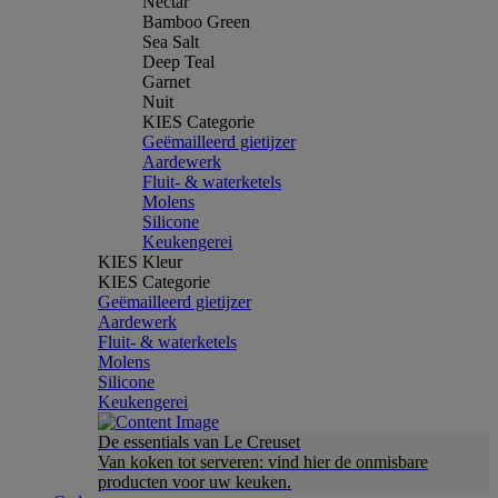
Nectar
Bamboo Green
Sea Salt
Deep Teal
Garnet
Nuit
KIES Categorie
Geëmailleerd gietijzer
Aardewerk
Fluit- & waterketels
Molens
Silicone
Keukengerei
KIES Kleur
KIES Categorie
Geëmailleerd gietijzer
Aardewerk
Fluit- & waterketels
Molens
Silicone
Keukengerei
De essentials van Le Creuset
Van koken tot serveren: vind hier de onmisbare
producten voor uw keuken.