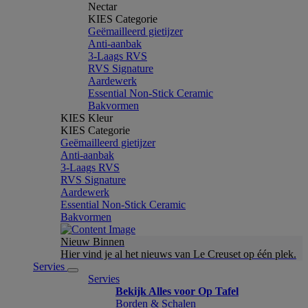
Nectar
KIES Categorie
Geëmailleerd gietijzer
Anti-aanbak
3-Laags RVS
RVS Signature
Aardewerk
Essential Non-Stick Ceramic
Bakvormen
KIES Kleur
KIES Categorie
Geëmailleerd gietijzer
Anti-aanbak
3-Laags RVS
RVS Signature
Aardewerk
Essential Non-Stick Ceramic
Bakvormen
Nieuw Binnen
Hier vind je al het nieuws van Le Creuset op één plek.
Servies
Servies
Bekijk Alles voor Op Tafel
Borden & Schalen