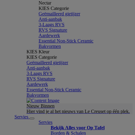
Nectar
KIES Categorie
Geëmailleerd gietijzer
Anti-aanbak
3-Laags RVS
RVS Signature
Aardewerk
Essential Non-Stick Ceramic
Bakvormen
KIES Kleur
KIES Categorie
Geëmailleerd gietijzer
Anti-aanbak
3-Laags RVS
RVS Signature
Aardewerk
Essential Non-Stick Ceramic
Bakvormen
Nieuw Binnen
Hier vind je al het nieuws van Le Creuset op één plek.
Servies
Servies
Bekijk Alles voor Op Tafel
Borden & Schalen