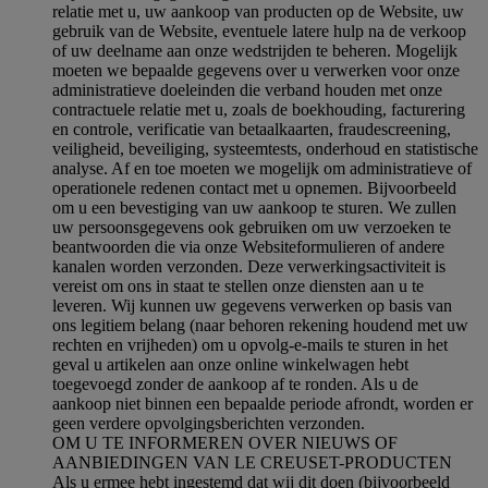
relatie met u, uw aankoop van producten op de Website, uw
gebruik van de Website, eventuele latere hulp na de verkoop
of uw deelname aan onze wedstrijden te beheren. Mogelijk
moeten we bepaalde gegevens over u verwerken voor onze
administratieve doeleinden die verband houden met onze
contractuele relatie met u, zoals de boekhouding, facturering
en controle, verificatie van betaalkaarten, fraudescreening,
veiligheid, beveiliging, systeemtests, onderhoud en statistische
analyse. Af en toe moeten we mogelijk om administratieve of
operationele redenen contact met u opnemen. Bijvoorbeeld
om u een bevestiging van uw aankoop te sturen. We zullen
uw persoonsgegevens ook gebruiken om uw verzoeken te
beantwoorden die via onze Websiteformulieren of andere
kanalen worden verzonden. Deze verwerkingsactiviteit is
vereist om ons in staat te stellen onze diensten aan u te
leveren. Wij kunnen uw gegevens verwerken op basis van
ons legitiem belang (naar behoren rekening houdend met uw
rechten en vrijheden) om u opvolg-e-mails te sturen in het
geval u artikelen aan onze online winkelwagen hebt
toegevoegd zonder de aankoop af te ronden. Als u de
aankoop niet binnen een bepaalde periode afrondt, worden er
geen verdere opvolgingsberichten verzonden.
OM U TE INFORMEREN OVER NIEUWS OF
AANBIEDINGEN VAN LE CREUSET-PRODUCTEN
Als u ermee hebt ingestemd dat wij dit doen (bijvoorbeeld