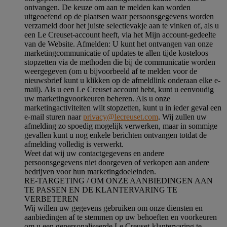
ontvangen. De keuze om aan te melden kan worden
uitgeoefend op de plaatsen waar persoonsgegevens worden
verzameld door het juiste selectievakje aan te vinken of, als u
een Le Creuset-account heeft, via het Mijn account-gedeelte
van de Website.
Afmelden
: U kunt het ontvangen van onze
marketingcommunicatie of updates te allen tijde kosteloos
stopzetten via de methoden die bij de communicatie worden
weergegeven (om u bijvoorbeeld af te melden voor de
nieuwsbrief kunt u klikken op de afmeldlink onderaan elke e-
mail). Als u een Le Creuset account hebt, kunt u eenvoudig
uw marketingvoorkeuren beheren. Als u onze
marketingactiviteiten wilt stopzetten, kunt u in ieder geval een
e-mail sturen naar
privacy@lecreuset.com
. Wij zullen uw
afmelding zo spoedig mogelijk verwerken, maar in sommige
gevallen kunt u nog enkele berichten ontvangen totdat de
afmelding volledig is verwerkt.
Weet dat wij uw contactgegevens en andere
persoonsgegevens niet doorgeven of verkopen aan andere
bedrijven voor hun marketingdoeleinden.
RE-TARGETING / OM ONZE AANBIEDINGEN AAN
TE PASSEN EN DE KLANTERVARING TE
VERBETEREN
Wij willen uw gegevens gebruiken om onze diensten en
aanbiedingen af te stemmen op uw behoeften en voorkeuren
om u een gepersonaliseerde Le Creuset-klantervaring te