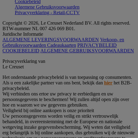
Cookiebeleid
Algemene Gebruiksvoorwaarden
Privacyverklaring - Retail-CCTV
Copyright © 2026, Le Creuset Nederland BV. All rights reserved.
BTW-nummer NL 007 426 069 B01.
Juridische Informatie
ALGEMENE LEVERINGSVOORWAARDEN
Verkoop- en
Gebruiksvoorwaarden Cadeaukaarten
PRIVACYBELEID
COOKIEBELEID
ALGEMENE GEBRUIKSVOORWAARDEN
Privacyverklaring van
Le Creuset
Het onderstaande privacybeleid is van toepassing op consumenten.
Als u een zakelijke partner van ons bent, bekijk dan
hier
het B2B-
privacybeleid.
Wij verbinden ons ertoe uw privacy te eerbiedigen en uw
persoonsgegevens te beschermen! Wij zullen altijd open zijn over
hoe en waarom we uw gegevens gebruiken.
Veiligheid bij online aankopen is onze prioriteit
Uw persoonsgegevens worden veilig en strikt vertrouwelijk
behandeld, in overeenstemming met de Europese en nationale
wetgeving inzake gegevensbescherming. Wij weten dat veiligheid
erg belangrijk is bij online aankopen, dus gebruiken wij de nieuwste