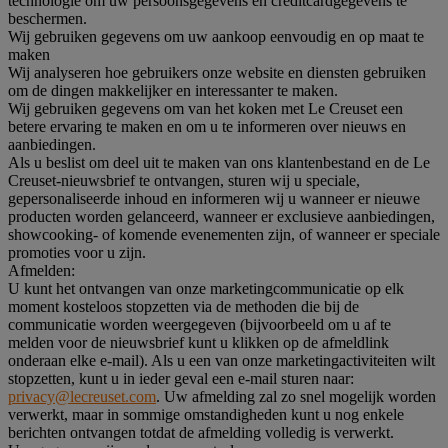
technologie om uw persoonsgegevens en creditcardgegevens te
beschermen.
Wij gebruiken gegevens om uw aankoop eenvoudig en op maat te
maken
Wij analyseren hoe gebruikers onze website en diensten gebruiken
om de dingen makkelijker en interessanter te maken.
Wij gebruiken gegevens om van het koken met Le Creuset een
betere ervaring te maken en om u te informeren over nieuws en
aanbiedingen.
Als u beslist om deel uit te maken van ons klantenbestand en de Le
Creuset-nieuwsbrief te ontvangen, sturen wij u speciale,
gepersonaliseerde inhoud en informeren wij u wanneer er nieuwe
producten worden gelanceerd, wanneer er exclusieve aanbiedingen,
showcooking- of komende evenementen zijn, of wanneer er speciale
promoties voor u zijn.
Afmelden:
U kunt het ontvangen van onze marketingcommunicatie op elk
moment kosteloos stopzetten via de methoden die bij de
communicatie worden weergegeven (bijvoorbeeld om u af te
melden voor de nieuwsbrief kunt u klikken op de afmeldlink
onderaan elke e-mail). Als u een van onze marketingactiviteiten wilt
stopzetten, kunt u in ieder geval een e-mail sturen naar:
privacy@lecreuset.com
. Uw afmelding zal zo snel mogelijk worden
verwerkt, maar in sommige omstandigheden kunt u nog enkele
berichten ontvangen totdat de afmelding volledig is verwerkt.