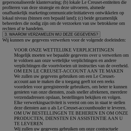
gepersonaliseerde klantervaring; (b) lokale Le Creuset-entiteiten die
profiteren van deze strategie en deze uitvoeren, alsmede
onafhankelijk marketingcommunicatie/initiatieven ontwikkelen op
lokaal niveau (binnen een bepaald land); (c) beide gezamenlijk
beheerders die nodig zijn om de verzoeken van uw betrokkene om
rechten af te handelen.
3. WAAROM VERZAMELEN WIJ DEZE GEGEVENS?
Wij kunnen uw gegevens verwerken voor de volgende doeleinden:
VOOR ONZE WETTELIJKE VERPLICHTINGEN
Mogelijk moeten we bepaalde gegevens over u verwerken om
te voldoen aan onze wettelijke verplichtingen en andere
verplichtingen die voortvloeien uit instructies van de overheid.
OM EEN LE CREUSET-ACCOUNT AAN TE MAKEN
We zullen uw gegevens gebruiken om een Le Creuset-
account aan te maken die u toegang geeft tot een reeks
voordelen voor geregistreerde gebruikers, om beter te kunnen
genieten van onze diensten, zoals sneller afrekenen, meerdere
verzendadressen opslaan, bestellingen bekijken en volgen.
Elke verwerkingsactiviteit is vereist om ons in staat te stellen
deze diensten aan u als Le Creuset-accounthouder te leveren.
OM UW BESTELLINGEN TE BEHEREN EN OM ONZE
PRODUCTEN, DIENSTEN EN ASSISTENTIE AAN U
TE LEVEREN
Wij zullen uw gegevens gebruiken om onze contractuele