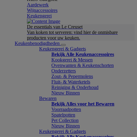
Aardewerk
Wijnaccessoires
Keukengerei
De essentials van Le Creuset
Van koken tot serveren: vind hier de onmisbare
producten voor uw keuken.
Keukenbenodigdheden
Keukengerei & Gadgets
Bekijk Alle Keukenaccessoires
Kookgerei & Messen
Ovenwanten & Keukenschorten
Onderzetters
Zout- & Pepermolens
Fluit- & Waterketels
Reiniging & Onderhoud
Nieuw Binnen
Bewaren
Bekijk Alles voor het Bewaren
Voorraadpotten
Spatelpotten
Pet Collection
Nieuw Binnen
Keukengerei & Gadgets
Bekijk Alle Keukenaccessoires