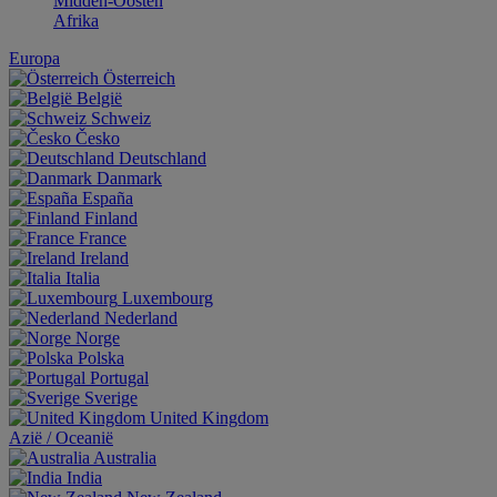
Midden-Oosten
Afrika
Europa
Österreich
België
Schweiz
Česko
Deutschland
Danmark
España
Finland
France
Ireland
Italia
Luxembourg
Nederland
Norge
Polska
Portugal
Sverige
United Kingdom
Aziё / Oceaniё
Australia
India