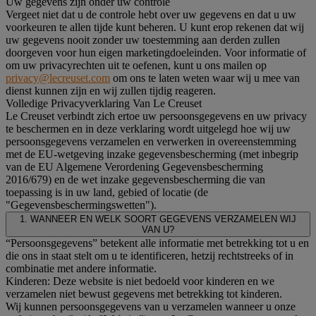
Uw gegevens zijn onder uw controle
Vergeet niet dat u de controle hebt over uw gegevens en dat u uw
voorkeuren te allen tijde kunt beheren. U kunt erop rekenen dat wij
uw gegevens nooit zonder uw toestemming aan derden zullen
doorgeven voor hun eigen marketingdoeleinden. Voor informatie of
om uw privacyrechten uit te oefenen, kunt u ons mailen op
privacy@lecreuset.com
om ons te laten weten waar wij u mee van
dienst kunnen zijn en wij zullen tijdig reageren.
Volledige Privacyverklaring Van Le Creuset
Le Creuset verbindt zich ertoe uw persoonsgegevens en uw privacy
te beschermen en in deze verklaring wordt uitgelegd hoe wij uw
persoonsgegevens verzamelen en verwerken in overeenstemming
met de EU-wetgeving inzake gegevensbescherming (met inbegrip
van de EU Algemene Verordening Gegevensbescherming
2016/679) en de wet inzake gegevensbescherming die van
toepassing is in uw land, gebied of locatie (de
"Gegevensbeschermingswetten").
1. WANNEER EN WELK SOORT GEGEVENS VERZAMELEN WIJ
VAN U?
“Persoonsgegevens” betekent alle informatie met betrekking tot u en
die ons in staat stelt om u te identificeren, hetzij rechtstreeks of in
combinatie met andere informatie.
Kinderen: Deze website is niet bedoeld voor kinderen en we
verzamelen niet bewust gegevens met betrekking tot kinderen.
Wij kunnen persoonsgegevens van u verzamelen wanneer u onze