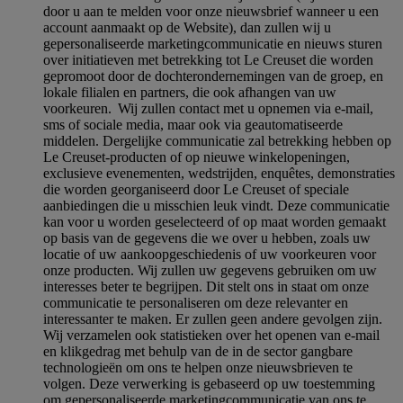
door u aan te melden voor onze nieuwsbrief wanneer u een
account aanmaakt op de Website), dan zullen wij u
gepersonaliseerde marketingcommunicatie en nieuws sturen
over initiatieven met betrekking tot Le Creuset die worden
gepromoot door de dochterondernemingen van de groep, en
lokale filialen en partners, die ook afhangen van uw
voorkeuren. Wij zullen contact met u opnemen via e-mail,
sms of sociale media, maar ook via geautomatiseerde
middelen. Dergelijke communicatie zal betrekking hebben op
Le Creuset-producten of op nieuwe winkelopeningen,
exclusieve evenementen, wedstrijden, enquêtes, demonstraties
die worden georganiseerd door Le Creuset of speciale
aanbiedingen die u misschien leuk vindt. Deze communicatie
kan voor u worden geselecteerd of op maat worden gemaakt
op basis van de gegevens die we over u hebben, zoals uw
locatie of uw aankoopgeschiedenis of uw voorkeuren voor
onze producten. Wij zullen uw gegevens gebruiken om uw
interesses beter te begrijpen. Dit stelt ons in staat om onze
communicatie te personaliseren om deze relevanter en
interessanter te maken. Er zullen geen andere gevolgen zijn.
Wij verzamelen ook statistieken over het openen van e-mail
en klikgedrag met behulp van de in de sector gangbare
technologieën om ons te helpen onze nieuwsbrieven te
volgen. Deze verwerking is gebaseerd op uw toestemming
om gepersonaliseerde marketingcommunicatie van ons te