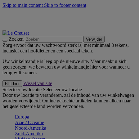
Skip to main content
Skip to footer content
Zomerse buitenmomenten met de BBQ Outdoor Collectie &
Thyme -
Shop Nu
De essentials van Le Creuset -
Ontdek Nu
Nieuwsbrieven: Registreer en bespaar 10%! -
Schrijf je nu in
Zoeken
Verwijder
Zorg ervoor dat uw wachtwoord sterk is, met minimaal 8 tekens,
inclusief een hoofdletter en een speciaal teken.
Uw winkelmandje is leeg op de nieuwe site. Maar maakt u zich
geen zorgen, we bewaren uw winkelmandje hier voor wanneer u
terug wilt komen.
Wissel van site
Blijf hier
Selecteer uw locatie
Selecteer uw locatie
Door uw locatie te veranderen, zal de inhoud van uw winkelwagen
worden verwijderd. Online gekochte artikelen kunnen alleen naar
het geselecteerde land worden verzonden.
Europa
Aziё / Oceaniё
Noord-Amerika
Zuid-Amerika