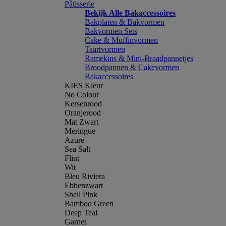
Pâtisserie
Bekijk Alle Bakaccessoires
Bakplaten & Bakvormen
Bakvormen Sets
Cake & Muffinvormen
Taartvormen
Ramekins & Mini-Braadpannetjes
Broodpannen & Cakevormen
Bakaccessoires
KIES Kleur
No Colour
Kersenrood
Oranjerood
Mat Zwart
Meringue
Azure
Sea Salt
Flint
Wit
Bleu Riviera
Ebbenzwart
Shell Pink
Bamboo Green
Deep Teal
Garnet