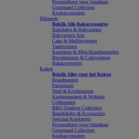
Personaliseer jouw braadpan
Gourmand Collection
Kookaccessoires
Pâtisserie
Bekijk Alle Bakaccessoires
Bakplaten & Bakvormen
Bakvormen Sets
Cake & Muffinvormen
Taartvormen
Ramekins & Mini-Braadpannetjes
Broodpannen & Cakevormen
Bakaccessoires
Koken
Bekijk Alles voor het Koken
Braadpannen
Pannensets
Steel & Kookpannen
Koekenpannen & Wokken
Grillpannen
BBQ Outdoor Collection
Braadsledes & Accessoires
Speciaal Kookgerei
Personaliseer jouw braadpan
Gourmand Collection
Kookaccessoires