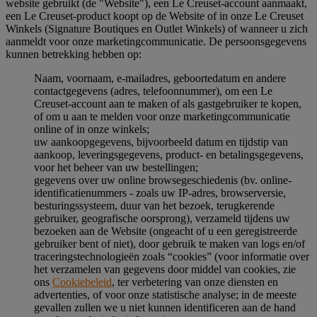
website gebruikt (de "Website"), een Le Creuset-account aanmaakt,
een Le Creuset-product koopt op de Website of in onze Le Creuset
Winkels (Signature Boutiques en Outlet Winkels) of wanneer u zich
aanmeldt voor onze marketingcommunicatie. De persoonsgegevens
kunnen betrekking hebben op:
Naam, voornaam, e-mailadres, geboortedatum en andere
contactgegevens (adres, telefoonnummer), om een Le
Creuset-account aan te maken of als gastgebruiker te kopen,
of om u aan te melden voor onze marketingcommunicatie
online of in onze winkels;
uw aankoopgegevens, bijvoorbeeld datum en tijdstip van
aankoop, leveringsgegevens, product- en betalingsgegevens,
voor het beheer van uw bestellingen;
gegevens over uw online browsegeschiedenis (bv. online-
identificatienummers - zoals uw IP-adres, browserversie,
besturingssysteem, duur van het bezoek, terugkerende
gebruiker, geografische oorsprong), verzameld tijdens uw
bezoeken aan de Website (ongeacht of u een geregistreerde
gebruiker bent of niet), door gebruik te maken van logs en/of
traceringstechnologieën zoals “cookies” (voor informatie over
het verzamelen van gegevens door middel van cookies, zie
ons
Cookiebeleid
, ter verbetering van onze diensten en
advertenties, of voor onze statistische analyse; in de meeste
gevallen zullen we u niet kunnen identificeren aan de hand