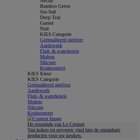
Nectar
Bamboo Green
Sea Salt
Deep Teal
Garnet
Nuit
KIES Categorie
Geëmailleerd gietijzer
Aardewerk
Fluit- & waterketels
Molens
Silicone
Keukengerei
KIES Kleur
KIES Categorie
Geëmailleerd gietijzer
Aardewerk
Fluit- & waterketels
Molens
Silicone
Keukengerei
De essentials van Le Creuset
Van koken tot serveren: vind hier de onmisbare
producten voor uw keuken.