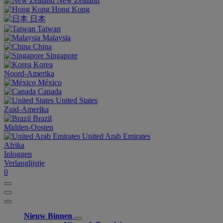
New Zealand
Hong Kong
日本
Taiwan
Malaysia
China
Singapore
Korea
Noord-Amerika
México
Canada
United States
Zuid-Amerika
Brazil
Midden-Oosten
United Arab Emirates
Afrika
Inloggen
Verlanglijstje
0
Nieuw Binnen