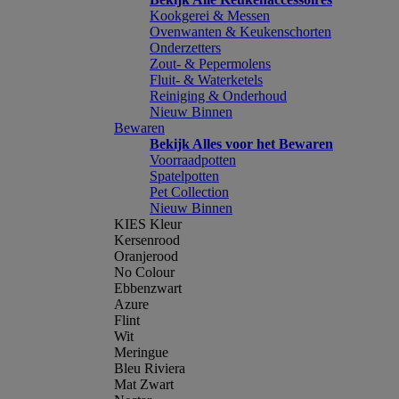
Kookgerei & Messen
Ovenwanten & Keukenschorten
Onderzetters
Zout- & Pepermolens
Fluit- & Waterketels
Reiniging & Onderhoud
Nieuw Binnen
Bewaren
Bekijk Alles voor het Bewaren
Voorraadpotten
Spatelpotten
Pet Collection
Nieuw Binnen
KIES Kleur
Kersenrood
Oranjerood
No Colour
Ebbenzwart
Azure
Flint
Wit
Meringue
Bleu Riviera
Mat Zwart