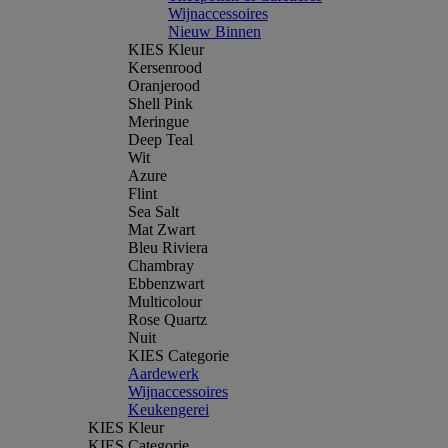
Wijnaccessoires
Nieuw Binnen
KIES Kleur
Kersenrood
Oranjerood
Shell Pink
Meringue
Deep Teal
Wit
Azure
Flint
Sea Salt
Mat Zwart
Bleu Riviera
Chambray
Ebbenzwart
Multicolour
Rose Quartz
Nuit
KIES Categorie
Aardewerk
Wijnaccessoires
Keukengerei
KIES Kleur
KIES Categorie