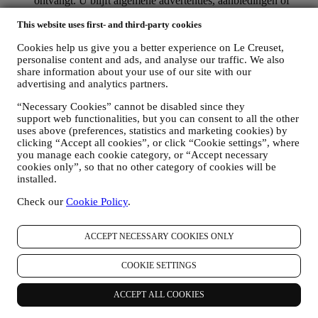
ontvangt. U blijft algemene advertenties, aanbiedingen of
communicatie ontvangen. Voor meer informatie over hoe wij
This website uses first- and third-party cookies
cookies gebruiken en hoe u ze kunt verwijderen, raadpleegt u
ons
Cookiebeleid
,
Cookies help us give you a better experience on Le Creuset,
PRODUCT REVIEW
personalise content and ads, and analyse our traffic. We also
Als u een van onze producten hebt gekocht, kunnen wij u een
share information about your use of our site with our
e-mail sturen met de vraag om uw producten te beoordelen.
advertising and analytics partners.
Wij zijn geïnteresseerd in productbeoordelingen van onze
klanten (als zij dergelijke informatie willen verstrekken) om
“Necessary Cookies” cannot be disabled since they
onze producten en diensten voortdurend te verbeteren. Aan
support web functionalities, but you can consent to all the other
het einde van het aankoopproces kunnen wij u ook uitnodigen
uses above (preferences, statistics and marketing cookies) by
om uw productbeoordeling te schrijven. De beoordeling is
clicking “Accept all cookies”, or click “Cookie settings”, where
niet verplicht, en u bent vrij om deze al dan niet in te dienen.
you manage each cookie category, or “Accept necessary
WHATSAPP FOR BUSINESS
cookies only”, so that no other category of cookies will be
Sommige van onze fysieke winkels gebruiken WhatsApp for
installed.
Business met klanten die daarom vragen, alleen om
Check our
Cookie Policy
.
ondersteuning te bieden en informatie over onze producten te
sturen. Dit kanaal is niet gericht op de verkoop van onze
producten. Er worden geen creditcardgegevens of andere
ACCEPT NECESSARY COOKIES ONLY
gevoelige informatie gevraagd via WhatsApp. U kunt meer te
weten komen over de voorwaarden en garanties van
COOKIE SETTINGS
WhatsApp voor de internationale overdracht van uw
gegevens op https://www.whatsapp.com/legal/privacy-policy-
eea. U kunt uw rechten inzake gegevensbescherming
ACCEPT ALL COOKIES
uitoefenen, waaronder het herroepen/uitschrijven en het