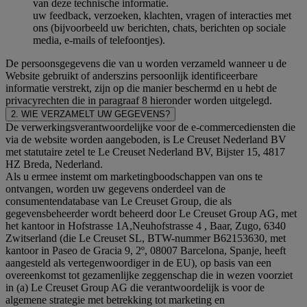
van deze technische informatie.
uw feedback, verzoeken, klachten, vragen of interacties met
ons (bijvoorbeeld uw berichten, chats, berichten op sociale
media, e-mails of telefoontjes).
De persoonsgegevens die van u worden verzameld wanneer u de
Website gebruikt of anderszins persoonlijk identificeerbare
informatie verstrekt, zijn op die manier beschermd en u hebt de
privacyrechten die in paragraaf 8 hieronder worden uitgelegd.
2. WIE VERZAMELT UW GEGEVENS?
De verwerkingsverantwoordelijke voor de e-commercediensten die
via de website worden aangeboden, is Le Creuset Nederland BV
met statutaire zetel te Le Creuset Nederland BV, Bijster 15, 4817
HZ Breda, Nederland.
Als u ermee instemt om marketingboodschappen van ons te
ontvangen, worden uw gegevens onderdeel van de
consumentendatabase van Le Creuset Group, die als
gegevensbeheerder wordt beheerd door Le Creuset Group AG, met
het kantoor in Hofstrasse 1A,Neuhofstrasse 4 , Baar, Zugo, 6340
Zwitserland (die Le Creuset SL, BTW-nummer B62153630, met
kantoor in Paseo de Gracia 9, 2º, 08007 Barcelona, Spanje, heeft
aangesteld als vertegenwoordiger in de EU), op basis van een
overeenkomst tot gezamenlijke zeggenschap die in wezen voorziet
in (a) Le Creuset Group AG die verantwoordelijk is voor de
algemene strategie met betrekking tot marketing en