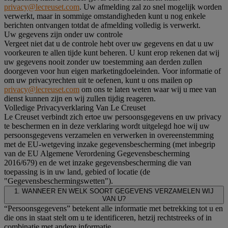
privacy@lecreuset.com
. Uw afmelding zal zo snel mogelijk worden
verwerkt, maar in sommige omstandigheden kunt u nog enkele
berichten ontvangen totdat de afmelding volledig is verwerkt.
Uw gegevens zijn onder uw controle
Vergeet niet dat u de controle hebt over uw gegevens en dat u uw
voorkeuren te allen tijde kunt beheren. U kunt erop rekenen dat wij
uw gegevens nooit zonder uw toestemming aan derden zullen
doorgeven voor hun eigen marketingdoeleinden. Voor informatie of
om uw privacyrechten uit te oefenen, kunt u ons mailen op
privacy@lecreuset.com
om ons te laten weten waar wij u mee van
dienst kunnen zijn en wij zullen tijdig reageren.
Volledige Privacyverklaring Van Le Creuset
Le Creuset verbindt zich ertoe uw persoonsgegevens en uw privacy
te beschermen en in deze verklaring wordt uitgelegd hoe wij uw
persoonsgegevens verzamelen en verwerken in overeenstemming
met de EU-wetgeving inzake gegevensbescherming (met inbegrip
van de EU Algemene Verordening Gegevensbescherming
2016/679) en de wet inzake gegevensbescherming die van
toepassing is in uw land, gebied of locatie (de
"Gegevensbeschermingswetten").
1. WANNEER EN WELK SOORT GEGEVENS VERZAMELEN WIJ
VAN U?
“Persoonsgegevens” betekent alle informatie met betrekking tot u en
die ons in staat stelt om u te identificeren, hetzij rechtstreeks of in
combinatie met andere informatie.