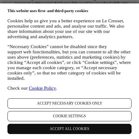
(vergeet echter niet dat bepaalde cookies noodzakelijk zijn
voor het gebruik van de Website). Let op: dit betekent niet dat
This website uses first- and third-party cookies
u geen advertenties, aanbiedingen of communicatie meer
ontvangt. U blijft algemene advertenties, aanbiedingen of
Cookies help us give you a better experience on Le Creuset,
communicatie ontvangen. Voor meer informatie over hoe wij
personalise content and ads, and analyse our traffic. We also
cookies gebruiken en hoe u ze kunt verwijderen, raadpleegt u
share information about your use of our site with our
advertising and analytics partners.
ons
Cookiebeleid
,
PRODUCT REVIEW
“Necessary Cookies” cannot be disabled since they
Als u een van onze producten hebt gekocht, kunnen wij u een
support web functionalities, but you can consent to all the other
e-mail sturen met de vraag om uw producten te beoordelen.
uses above (preferences, statistics and marketing cookies) by
Wij zijn geïnteresseerd in productbeoordelingen van onze
clicking “Accept all cookies”, or click “Cookie settings”, where
klanten (als zij dergelijke informatie willen verstrekken) om
you manage each cookie category, or “Accept necessary
onze producten en diensten voortdurend te verbeteren. Aan
cookies only”, so that no other category of cookies will be
het einde van het aankoopproces kunnen wij u ook uitnodigen
installed.
om uw productbeoordeling te schrijven. De beoordeling is
niet verplicht, en u bent vrij om deze al dan niet in te dienen.
Check our
Cookie Policy
.
WHATSAPP FOR BUSINESS
Sommige van onze fysieke winkels gebruiken WhatsApp for
ACCEPT NECESSARY COOKIES ONLY
Business met klanten die daarom vragen, alleen om
ondersteuning te bieden en informatie over onze producten te
sturen. Dit kanaal is niet gericht op de verkoop van onze
COOKIE SETTINGS
producten. Er worden geen creditcardgegevens of andere
gevoelige informatie gevraagd via WhatsApp. U kunt meer te
ACCEPT ALL COOKIES
weten komen over de voorwaarden en garanties van
WhatsApp voor de internationale overdracht van uw