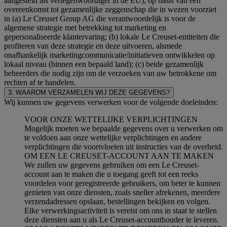
aangesteld als vertegenwoordiger in de EU), op basis van een
overeenkomst tot gezamenlijke zeggenschap die in wezen voorziet
in (a) Le Creuset Group AG die verantwoordelijk is voor de
algemene strategie met betrekking tot marketing en
gepersonaliseerde klantervaring; (b) lokale Le Creuset-entiteiten die
profiteren van deze strategie en deze uitvoeren, alsmede
onafhankelijk marketingcommunicatie/initiatieven ontwikkelen op
lokaal niveau (binnen een bepaald land); (c) beide gezamenlijk
beheerders die nodig zijn om de verzoeken van uw betrokkene om
rechten af te handelen.
3. WAAROM VERZAMELEN WIJ DEZE GEGEVENS?
Wij kunnen uw gegevens verwerken voor de volgende doeleinden:
VOOR ONZE WETTELIJKE VERPLICHTINGEN
Mogelijk moeten we bepaalde gegevens over u verwerken om
te voldoen aan onze wettelijke verplichtingen en andere
verplichtingen die voortvloeien uit instructies van de overheid.
OM EEN LE CREUSET-ACCOUNT AAN TE MAKEN
We zullen uw gegevens gebruiken om een Le Creuset-
account aan te maken die u toegang geeft tot een reeks
voordelen voor geregistreerde gebruikers, om beter te kunnen
genieten van onze diensten, zoals sneller afrekenen, meerdere
verzendadressen opslaan, bestellingen bekijken en volgen.
Elke verwerkingsactiviteit is vereist om ons in staat te stellen
deze diensten aan u als Le Creuset-accounthouder te leveren.