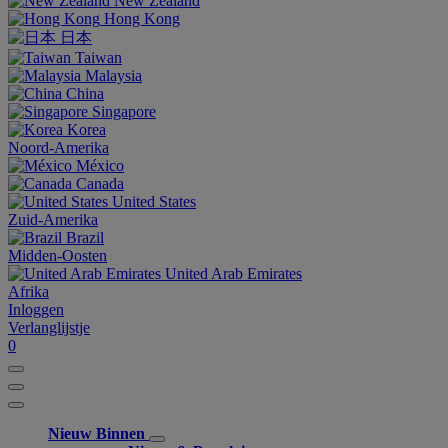
New Zealand
Hong Kong
日本
Taiwan
Malaysia
China
Singapore
Korea
Noord-Amerika
México
Canada
United States
Zuid-Amerika
Brazil
Midden-Oosten
United Arab Emirates
Afrika
Inloggen
Verlanglijstje
0
Nieuw Binnen