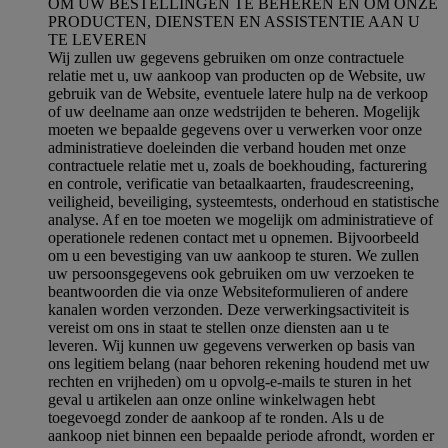
OM UW BESTELLINGEN TE BEHEREN EN OM ONZE
PRODUCTEN, DIENSTEN EN ASSISTENTIE AAN U
TE LEVEREN
Wij zullen uw gegevens gebruiken om onze contractuele
relatie met u, uw aankoop van producten op de Website, uw
gebruik van de Website, eventuele latere hulp na de verkoop
of uw deelname aan onze wedstrijden te beheren. Mogelijk
moeten we bepaalde gegevens over u verwerken voor onze
administratieve doeleinden die verband houden met onze
contractuele relatie met u, zoals de boekhouding, facturering
en controle, verificatie van betaalkaarten, fraudescreening,
veiligheid, beveiliging, systeemtests, onderhoud en statistische
analyse. Af en toe moeten we mogelijk om administratieve of
operationele redenen contact met u opnemen. Bijvoorbeeld
om u een bevestiging van uw aankoop te sturen. We zullen
uw persoonsgegevens ook gebruiken om uw verzoeken te
beantwoorden die via onze Websiteformulieren of andere
kanalen worden verzonden. Deze verwerkingsactiviteit is
vereist om ons in staat te stellen onze diensten aan u te
leveren. Wij kunnen uw gegevens verwerken op basis van
ons legitiem belang (naar behoren rekening houdend met uw
rechten en vrijheden) om u opvolg-e-mails te sturen in het
geval u artikelen aan onze online winkelwagen hebt
toegevoegd zonder de aankoop af te ronden. Als u de
aankoop niet binnen een bepaalde periode afrondt, worden er