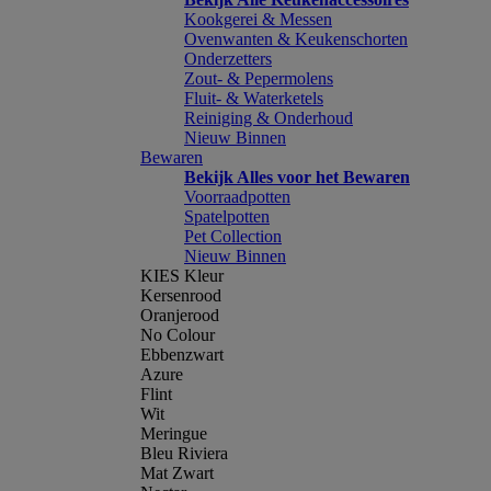
Kookgerei & Messen
Ovenwanten & Keukenschorten
Onderzetters
Zout- & Pepermolens
Fluit- & Waterketels
Reiniging & Onderhoud
Nieuw Binnen
Bewaren
Bekijk Alles voor het Bewaren
Voorraadpotten
Spatelpotten
Pet Collection
Nieuw Binnen
KIES Kleur
Kersenrood
Oranjerood
No Colour
Ebbenzwart
Azure
Flint
Wit
Meringue
Bleu Riviera
Mat Zwart