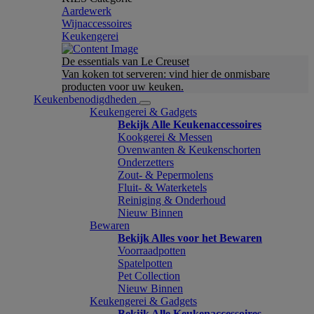
Aardewerk
Wijnaccessoires
Keukengerei
De essentials van Le Creuset
Van koken tot serveren: vind hier de onmisbare
producten voor uw keuken.
Keukenbenodigdheden
Keukengerei & Gadgets
Bekijk Alle Keukenaccessoires
Kookgerei & Messen
Ovenwanten & Keukenschorten
Onderzetters
Zout- & Pepermolens
Fluit- & Waterketels
Reiniging & Onderhoud
Nieuw Binnen
Bewaren
Bekijk Alles voor het Bewaren
Voorraadpotten
Spatelpotten
Pet Collection
Nieuw Binnen
Keukengerei & Gadgets
Bekijk Alle Keukenaccessoires