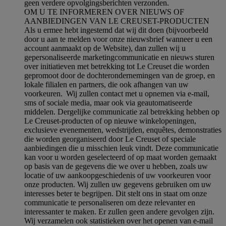
geen verdere opvolgingsberichten verzonden.
OM U TE INFORMEREN OVER NIEUWS OF
AANBIEDINGEN VAN LE CREUSET-PRODUCTEN
Als u ermee hebt ingestemd dat wij dit doen (bijvoorbeeld
door u aan te melden voor onze nieuwsbrief wanneer u een
account aanmaakt op de Website), dan zullen wij u
gepersonaliseerde marketingcommunicatie en nieuws sturen
over initiatieven met betrekking tot Le Creuset die worden
gepromoot door de dochterondernemingen van de groep, en
lokale filialen en partners, die ook afhangen van uw
voorkeuren. Wij zullen contact met u opnemen via e-mail,
sms of sociale media, maar ook via geautomatiseerde
middelen. Dergelijke communicatie zal betrekking hebben op
Le Creuset-producten of op nieuwe winkelopeningen,
exclusieve evenementen, wedstrijden, enquêtes, demonstraties
die worden georganiseerd door Le Creuset of speciale
aanbiedingen die u misschien leuk vindt. Deze communicatie
kan voor u worden geselecteerd of op maat worden gemaakt
op basis van de gegevens die we over u hebben, zoals uw
locatie of uw aankoopgeschiedenis of uw voorkeuren voor
onze producten. Wij zullen uw gegevens gebruiken om uw
interesses beter te begrijpen. Dit stelt ons in staat om onze
communicatie te personaliseren om deze relevanter en
interessanter te maken. Er zullen geen andere gevolgen zijn.
Wij verzamelen ook statistieken over het openen van e-mail