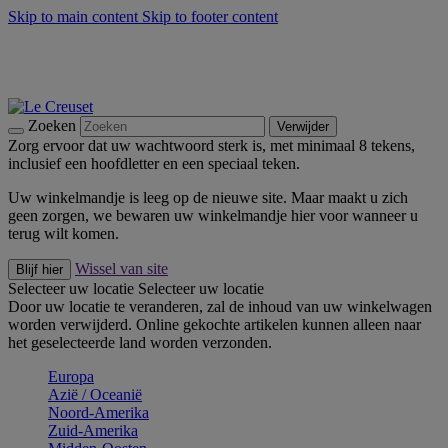
Skip to main content
Skip to footer content
Zomerse buitenmomenten met de BBQ Outdoor Collectie &
Thyme -
Shop Nu
De essentials van Le Creuset -
Ontdek Nu
Nieuwsbrieven: Registreer en bespaar 10%! -
Schrijf je nu in
Zoeken
Verwijder
Zorg ervoor dat uw wachtwoord sterk is, met minimaal 8 tekens,
inclusief een hoofdletter en een speciaal teken.
Uw winkelmandje is leeg op de nieuwe site. Maar maakt u zich
geen zorgen, we bewaren uw winkelmandje hier voor wanneer u
terug wilt komen.
Wissel van site
Blijf hier
Selecteer uw locatie
Selecteer uw locatie
Door uw locatie te veranderen, zal de inhoud van uw winkelwagen
worden verwijderd. Online gekochte artikelen kunnen alleen naar
het geselecteerde land worden verzonden.
Europa
Aziё / Oceaniё
Noord-Amerika
Zuid-Amerika