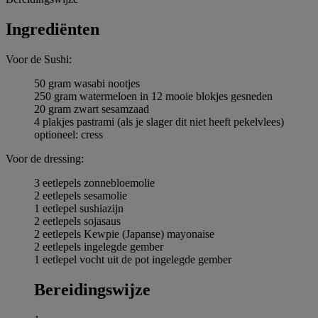
Ingrediёnten
Voor de Sushi:
50 gram wasabi nootjes
250 gram watermeloen in 12 mooie blokjes gesneden
20 gram zwart sesamzaad
4 plakjes pastrami (als je slager dit niet heeft pekelvlees)
optioneel: cress
Voor de dressing:
3 eetlepels zonnebloemolie
2 eetlepels sesamolie
1 eetlepel sushiazijn
2 eetlepels sojasaus
2 eetlepels Kewpie (Japanse) mayonaise
2 eetlepels ingelegde gember
1 eetlepel vocht uit de pot ingelegde gember
Bereidingswijze