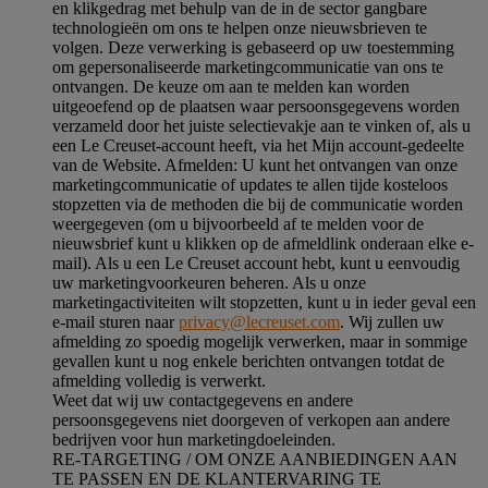
en klikgedrag met behulp van de in de sector gangbare
technologieën om ons te helpen onze nieuwsbrieven te
volgen. Deze verwerking is gebaseerd op uw toestemming
om gepersonaliseerde marketingcommunicatie van ons te
ontvangen. De keuze om aan te melden kan worden
uitgeoefend op de plaatsen waar persoonsgegevens worden
verzameld door het juiste selectievakje aan te vinken of, als u
een Le Creuset-account heeft, via het Mijn account-gedeelte
van de Website.
Afmelden
: U kunt het ontvangen van onze
marketingcommunicatie of updates te allen tijde kosteloos
stopzetten via de methoden die bij de communicatie worden
weergegeven (om u bijvoorbeeld af te melden voor de
nieuwsbrief kunt u klikken op de afmeldlink onderaan elke e-
mail). Als u een Le Creuset account hebt, kunt u eenvoudig
uw marketingvoorkeuren beheren. Als u onze
marketingactiviteiten wilt stopzetten, kunt u in ieder geval een
e-mail sturen naar
privacy@lecreuset.com
. Wij zullen uw
afmelding zo spoedig mogelijk verwerken, maar in sommige
gevallen kunt u nog enkele berichten ontvangen totdat de
afmelding volledig is verwerkt.
Weet dat wij uw contactgegevens en andere
persoonsgegevens niet doorgeven of verkopen aan andere
bedrijven voor hun marketingdoeleinden.
RE-TARGETING / OM ONZE AANBIEDINGEN AAN
TE PASSEN EN DE KLANTERVARING TE