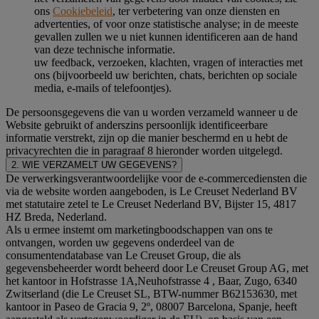
ons
Cookiebeleid
, ter verbetering van onze diensten en
advertenties, of voor onze statistische analyse; in de meeste
gevallen zullen we u niet kunnen identificeren aan de hand
van deze technische informatie.
uw feedback, verzoeken, klachten, vragen of interacties met
ons (bijvoorbeeld uw berichten, chats, berichten op sociale
media, e-mails of telefoontjes).
De persoonsgegevens die van u worden verzameld wanneer u de
Website gebruikt of anderszins persoonlijk identificeerbare
informatie verstrekt, zijn op die manier beschermd en u hebt de
privacyrechten die in paragraaf 8 hieronder worden uitgelegd.
2. WIE VERZAMELT UW GEGEVENS?
De verwerkingsverantwoordelijke voor de e-commercediensten die
via de website worden aangeboden, is Le Creuset Nederland BV
met statutaire zetel te Le Creuset Nederland BV, Bijster 15, 4817
HZ Breda, Nederland.
Als u ermee instemt om marketingboodschappen van ons te
ontvangen, worden uw gegevens onderdeel van de
consumentendatabase van Le Creuset Group, die als
gegevensbeheerder wordt beheerd door Le Creuset Group AG, met
het kantoor in Hofstrasse 1A,Neuhofstrasse 4 , Baar, Zugo, 6340
Zwitserland (die Le Creuset SL, BTW-nummer B62153630, met
kantoor in Paseo de Gracia 9, 2º, 08007 Barcelona, Spanje, heeft