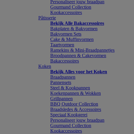
Personaliseer jouw braadpan
Gourmand Collection
Kookaccessoires
Pâtisserie
Bekijk Alle Bakaccessoires
Bakplaten & Bakvormen
Bakvormen Sets
Cake & Muffinvormen
Taartvormen
Ramekins & Mini-Braadpannetjes
Broodpannen & Cakevormen
Bakaccessoires
Koken
Bekijk Alles voor het Koken
Braadpannen
Pannensets
Steel & Kookpannen
Koekenpannen & Wokken
Grillpannen
BBQ Outdoor Collection
Braadsledes & Accessoires
Speciaal Kookgerei
Personaliseer jouw braadpan
Gourmand Collection
Kookaccessoires