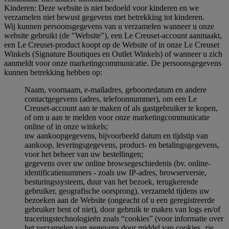
Kinderen: Deze website is niet bedoeld voor kinderen en we
verzamelen niet bewust gegevens met betrekking tot kinderen.
Wij kunnen persoonsgegevens van u verzamelen wanneer u onze
website gebruikt (de "Website"), een Le Creuset-account aanmaakt,
een Le Creuset-product koopt op de Website of in onze Le Creuset
Winkels (Signature Boutiques en Outlet Winkels) of wanneer u zich
aanmeldt voor onze marketingcommunicatie. De persoonsgegevens
kunnen betrekking hebben op:
Naam, voornaam, e-mailadres, geboortedatum en andere
contactgegevens (adres, telefoonnummer), om een Le
Creuset-account aan te maken of als gastgebruiker te kopen,
of om u aan te melden voor onze marketingcommunicatie
online of in onze winkels;
uw aankoopgegevens, bijvoorbeeld datum en tijdstip van
aankoop, leveringsgegevens, product- en betalingsgegevens,
voor het beheer van uw bestellingen;
gegevens over uw online browsegeschiedenis (bv. online-
identificatienummers - zoals uw IP-adres, browserversie,
besturingssysteem, duur van het bezoek, terugkerende
gebruiker, geografische oorsprong), verzameld tijdens uw
bezoeken aan de Website (ongeacht of u een geregistreerde
gebruiker bent of niet), door gebruik te maken van logs en/of
traceringstechnologieën zoals “cookies” (voor informatie over
het verzamelen van gegevens door middel van cookies, zie