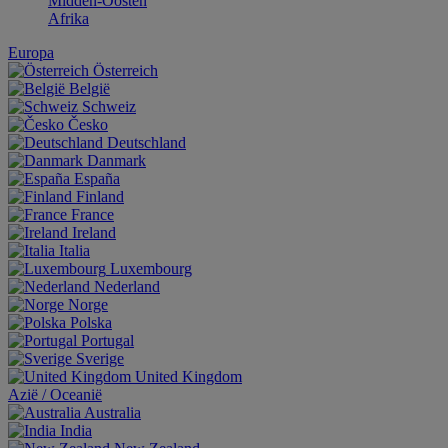
Midden-Oosten
Afrika
Europa
Österreich
België
Schweiz
Česko
Deutschland
Danmark
España
Finland
France
Ireland
Italia
Luxembourg
Nederland
Norge
Polska
Portugal
Sverige
United Kingdom
Aziё / Oceaniё
Australia
India