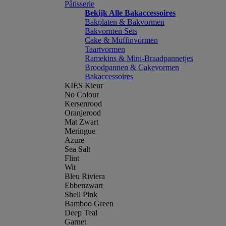
Pâtisserie
Bekijk Alle Bakaccessoires
Bakplaten & Bakvormen
Bakvormen Sets
Cake & Muffinvormen
Taartvormen
Ramekins & Mini-Braadpannetjes
Broodpannen & Cakevormen
Bakaccessoires
KIES Kleur
No Colour
Kersenrood
Oranjerood
Mat Zwart
Meringue
Azure
Sea Salt
Flint
Wit
Bleu Riviera
Ebbenzwart
Shell Pink
Bamboo Green
Deep Teal
Garnet