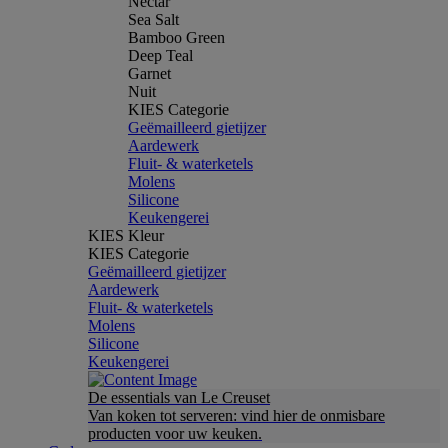
Nectar
Sea Salt
Bamboo Green
Deep Teal
Garnet
Nuit
KIES Categorie
Geëmailleerd gietijzer
Aardewerk
Fluit- & waterketels
Molens
Silicone
Keukengerei
KIES Kleur
KIES Categorie
Geëmailleerd gietijzer
Aardewerk
Fluit- & waterketels
Molens
Silicone
Keukengerei
De essentials van Le Creuset
Van koken tot serveren: vind hier de onmisbare
producten voor uw keuken.