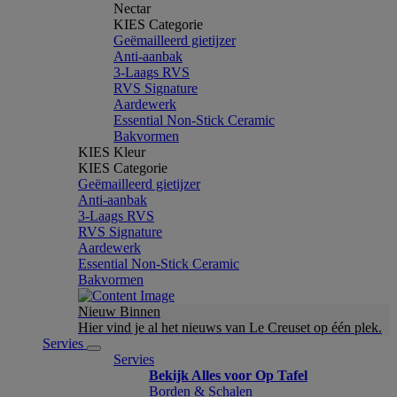
Nectar
KIES Categorie
Geëmailleerd gietijzer
Anti-aanbak
3-Laags RVS
RVS Signature
Aardewerk
Essential Non-Stick Ceramic
Bakvormen
KIES Kleur
KIES Categorie
Geëmailleerd gietijzer
Anti-aanbak
3-Laags RVS
RVS Signature
Aardewerk
Essential Non-Stick Ceramic
Bakvormen
Nieuw Binnen
Hier vind je al het nieuws van Le Creuset op één plek.
Servies
Servies
Bekijk Alles voor Op Tafel
Borden & Schalen