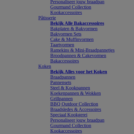
Personaliseer jouw braadpan
Gourmand Collection
Kookaccessoires
Pâtisserie
Bekijk Alle Bakaccessoires
Bakplaten & Bakvormen
Bakvormen Sets
Cake & Muffinvormen
Taartvormen
Ramekins & Mini-Braadpannetjes
Broodpannen & Cakevormen
Bakaccessoires
Koken
Bekijk Alles voor het Koken
Braadpannen
Pannensets
Steel & Kookpannen
Koekenpannen & Wokken
Grillpannen
BBQ Outdoor Collection
Braadsledes & Accessoires
Speciaal Kookgerei
Personaliseer jouw braadpan
Gourmand Collection
Kookaccessoires