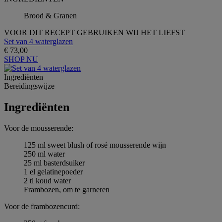
Brood & Granen
VOOR DIT RECEPT GEBRUIKEN WIJ HET LIEFST
Set van 4 waterglazen
€ 73,00
SHOP NU
Ingrediёnten
Bereidingswijze
Ingrediёnten
Voor de mousserende:
125 ml sweet blush of rosé mousserende wijn
250 ml water
25 ml basterdsuiker
1 el gelatinepoeder
2 tl koud water
Frambozen, om te garneren
Voor de frambozencurd: