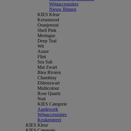
Wijnaccessoires
Nieuw Binnen
KIES Kleur
Kersenrood
Oranjerood
Shell Pink
Meringue
Deep Teal
Wit
Azure
Flint
Sea Salt
Mat Zwart
Bleu Riviera
Chambray
Ebbenzwart
Multicolour
Rose Quartz
Nuit
KIES Categorie
Aardewerk
Wijnaccessoires
Keukengerei
KIES Kleur
KIES Categorie