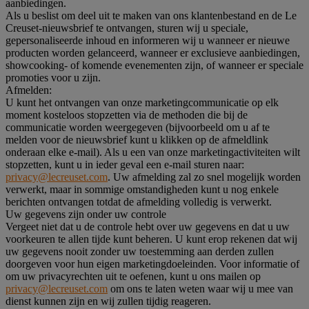
aanbiedingen.
Als u beslist om deel uit te maken van ons klantenbestand en de Le
Creuset-nieuwsbrief te ontvangen, sturen wij u speciale,
gepersonaliseerde inhoud en informeren wij u wanneer er nieuwe
producten worden gelanceerd, wanneer er exclusieve aanbiedingen,
showcooking- of komende evenementen zijn, of wanneer er speciale
promoties voor u zijn.
Afmelden:
U kunt het ontvangen van onze marketingcommunicatie op elk
moment kosteloos stopzetten via de methoden die bij de
communicatie worden weergegeven (bijvoorbeeld om u af te
melden voor de nieuwsbrief kunt u klikken op de afmeldlink
onderaan elke e-mail). Als u een van onze marketingactiviteiten wilt
stopzetten, kunt u in ieder geval een e-mail sturen naar:
privacy@lecreuset.com
. Uw afmelding zal zo snel mogelijk worden
verwerkt, maar in sommige omstandigheden kunt u nog enkele
berichten ontvangen totdat de afmelding volledig is verwerkt.
Uw gegevens zijn onder uw controle
Vergeet niet dat u de controle hebt over uw gegevens en dat u uw
voorkeuren te allen tijde kunt beheren. U kunt erop rekenen dat wij
uw gegevens nooit zonder uw toestemming aan derden zullen
doorgeven voor hun eigen marketingdoeleinden. Voor informatie of
om uw privacyrechten uit te oefenen, kunt u ons mailen op
privacy@lecreuset.com
om ons te laten weten waar wij u mee van
dienst kunnen zijn en wij zullen tijdig reageren.