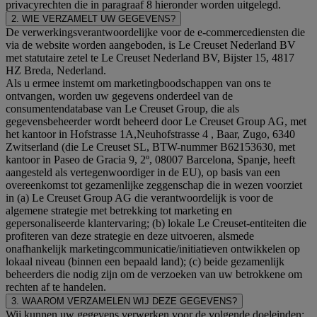
privacyrechten die in paragraaf 8 hieronder worden uitgelegd.
2. WIE VERZAMELT UW GEGEVENS?
De verwerkingsverantwoordelijke voor de e-commercediensten die
via de website worden aangeboden, is Le Creuset Nederland BV
met statutaire zetel te Le Creuset Nederland BV, Bijster 15, 4817
HZ Breda, Nederland.
Als u ermee instemt om marketingboodschappen van ons te
ontvangen, worden uw gegevens onderdeel van de
consumentendatabase van Le Creuset Group, die als
gegevensbeheerder wordt beheerd door Le Creuset Group AG, met
het kantoor in Hofstrasse 1A,Neuhofstrasse 4 , Baar, Zugo, 6340
Zwitserland (die Le Creuset SL, BTW-nummer B62153630, met
kantoor in Paseo de Gracia 9, 2º, 08007 Barcelona, Spanje, heeft
aangesteld als vertegenwoordiger in de EU), op basis van een
overeenkomst tot gezamenlijke zeggenschap die in wezen voorziet
in (a) Le Creuset Group AG die verantwoordelijk is voor de
algemene strategie met betrekking tot marketing en
gepersonaliseerde klantervaring; (b) lokale Le Creuset-entiteiten die
profiteren van deze strategie en deze uitvoeren, alsmede
onafhankelijk marketingcommunicatie/initiatieven ontwikkelen op
lokaal niveau (binnen een bepaald land); (c) beide gezamenlijk
beheerders die nodig zijn om de verzoeken van uw betrokkene om
rechten af te handelen.
3. WAAROM VERZAMELEN WIJ DEZE GEGEVENS?
Wij kunnen uw gegevens verwerken voor de volgende doeleinden: