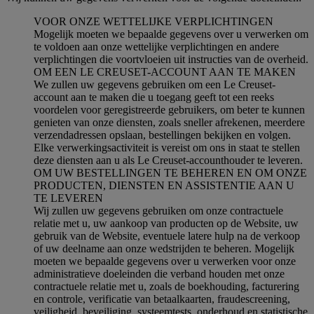
VOOR ONZE WETTELIJKE VERPLICHTINGEN
Mogelijk moeten we bepaalde gegevens over u verwerken om
te voldoen aan onze wettelijke verplichtingen en andere
verplichtingen die voortvloeien uit instructies van de overheid.
OM EEN LE CREUSET-ACCOUNT AAN TE MAKEN
We zullen uw gegevens gebruiken om een Le Creuset-
account aan te maken die u toegang geeft tot een reeks
voordelen voor geregistreerde gebruikers, om beter te kunnen
genieten van onze diensten, zoals sneller afrekenen, meerdere
verzendadressen opslaan, bestellingen bekijken en volgen.
Elke verwerkingsactiviteit is vereist om ons in staat te stellen
deze diensten aan u als Le Creuset-accounthouder te leveren.
OM UW BESTELLINGEN TE BEHEREN EN OM ONZE
PRODUCTEN, DIENSTEN EN ASSISTENTIE AAN U
TE LEVEREN
Wij zullen uw gegevens gebruiken om onze contractuele
relatie met u, uw aankoop van producten op de Website, uw
gebruik van de Website, eventuele latere hulp na de verkoop
of uw deelname aan onze wedstrijden te beheren. Mogelijk
moeten we bepaalde gegevens over u verwerken voor onze
administratieve doeleinden die verband houden met onze
contractuele relatie met u, zoals de boekhouding, facturering
en controle, verificatie van betaalkaarten, fraudescreening,
veiligheid, beveiliging, systeemtests, onderhoud en statistische