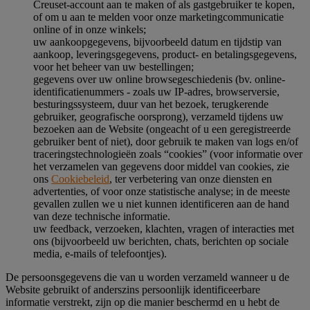
Creuset-account aan te maken of als gastgebruiker te kopen,
of om u aan te melden voor onze marketingcommunicatie
online of in onze winkels;
uw aankoopgegevens, bijvoorbeeld datum en tijdstip van
aankoop, leveringsgegevens, product- en betalingsgegevens,
voor het beheer van uw bestellingen;
gegevens over uw online browsegeschiedenis (bv. online-
identificatienummers - zoals uw IP-adres, browserversie,
besturingssysteem, duur van het bezoek, terugkerende
gebruiker, geografische oorsprong), verzameld tijdens uw
bezoeken aan de Website (ongeacht of u een geregistreerde
gebruiker bent of niet), door gebruik te maken van logs en/of
traceringstechnologieën zoals “cookies” (voor informatie over
het verzamelen van gegevens door middel van cookies, zie
ons
Cookiebeleid
, ter verbetering van onze diensten en
advertenties, of voor onze statistische analyse; in de meeste
gevallen zullen we u niet kunnen identificeren aan de hand
van deze technische informatie.
uw feedback, verzoeken, klachten, vragen of interacties met
ons (bijvoorbeeld uw berichten, chats, berichten op sociale
media, e-mails of telefoontjes).
De persoonsgegevens die van u worden verzameld wanneer u de
Website gebruikt of anderszins persoonlijk identificeerbare
informatie verstrekt, zijn op die manier beschermd en u hebt de