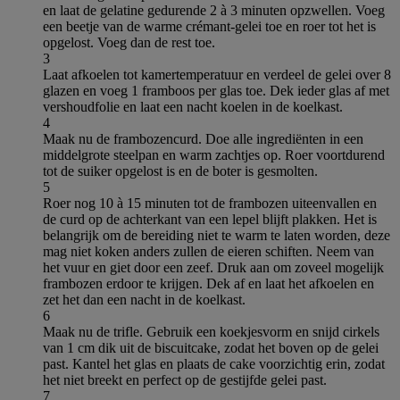
en laat de gelatine gedurende 2 à 3 minuten opzwellen. Voeg
een beetje van de warme crémant-gelei toe en roer tot het is
opgelost. Voeg dan de rest toe.
3
Laat afkoelen tot kamertemperatuur en verdeel de gelei over 8
glazen en voeg 1 framboos per glas toe. Dek ieder glas af met
vershoudfolie en laat een nacht koelen in de koelkast.
4
Maak nu de frambozencurd. Doe alle ingrediënten in een
middelgrote steelpan en warm zachtjes op. Roer voortdurend
tot de suiker opgelost is en de boter is gesmolten.
5
Roer nog 10 à 15 minuten tot de frambozen uiteenvallen en
de curd op de achterkant van een lepel blijft plakken. Het is
belangrijk om de bereiding niet te warm te laten worden, deze
mag niet koken anders zullen de eieren schiften. Neem van
het vuur en giet door een zeef. Druk aan om zoveel mogelijk
frambozen erdoor te krijgen. Dek af en laat het afkoelen en
zet het dan een nacht in de koelkast.
6
Maak nu de trifle. Gebruik een koekjesvorm en snijd cirkels
van 1 cm dik uit de biscuitcake, zodat het boven op de gelei
past. Kantel het glas en plaats de cake voorzichtig erin, zodat
het niet breekt en perfect op de gestijfde gelei past.
7