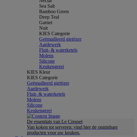
Nectar
Sea Salt
Bamboo Green
Deep Teal
Garnet
Nuit
KIES Categorie
Geëmailleerd gietijzer
Aardewerk
Fluit- & waterketels
Molens
Silicone
Keukengerei
KIES Kleur
KIES Categorie
Geëmailleerd gietijzer
Aardewerk
Fluit- & waterketels
Molens
Silicone
Keukengerei
De essentials van Le Creuset
Van koken tot serveren: vind hier de onmisbare
producten voor uw keuken.