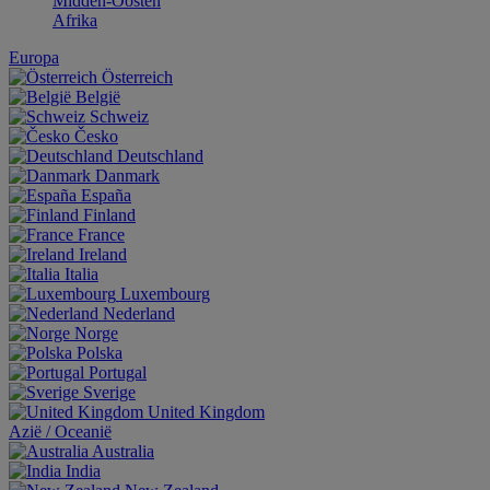
Midden-Oosten
Afrika
Europa
Österreich
België
Schweiz
Česko
Deutschland
Danmark
España
Finland
France
Ireland
Italia
Luxembourg
Nederland
Norge
Polska
Portugal
Sverige
United Kingdom
Aziё / Oceaniё
Australia
India