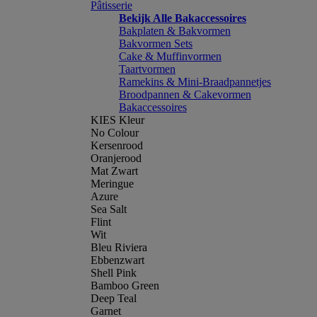
Pâtisserie
Bekijk Alle Bakaccessoires
Bakplaten & Bakvormen
Bakvormen Sets
Cake & Muffinvormen
Taartvormen
Ramekins & Mini-Braadpannetjes
Broodpannen & Cakevormen
Bakaccessoires
KIES Kleur
No Colour
Kersenrood
Oranjerood
Mat Zwart
Meringue
Azure
Sea Salt
Flint
Wit
Bleu Riviera
Ebbenzwart
Shell Pink
Bamboo Green
Deep Teal
Garnet