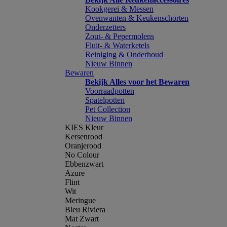
Kookgerei & Messen
Ovenwanten & Keukenschorten
Onderzetters
Zout- & Pepermolens
Fluit- & Waterketels
Reiniging & Onderhoud
Nieuw Binnen
Bewaren
Bekijk Alles voor het Bewaren
Voorraadpotten
Spatelpotten
Pet Collection
Nieuw Binnen
KIES Kleur
Kersenrood
Oranjerood
No Colour
Ebbenzwart
Azure
Flint
Wit
Meringue
Bleu Riviera
Mat Zwart