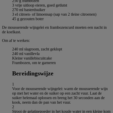
250 g frambozen
3 vrije uitloop eieren, goed getlutst
270 ml basterdsuiker
3 el citroen- of limoensap (sap van 2 tleine citroenen)
45 g gezouten boter
De mousserende wijngelei en frambozencurd moeten een nacht in
de koelkast.
Om af te werken:
240 ml slagroom, zacht geklopt
240 ml vanillevla
Kleine vanillebiscuitcake
Frambozen, om te garneren
Bereidingswijze
1
Voor de mousserende wijngelei: warm de mousserende wijn
op met het water en de suiker op een zacht vuur. Laat de
suiker helemaal oplossen en breng het 30 seconden aan de
kook, neem dan de pan van het vuur.
2
Strooi de gelatinepoeder in het koude water in een kleine kom