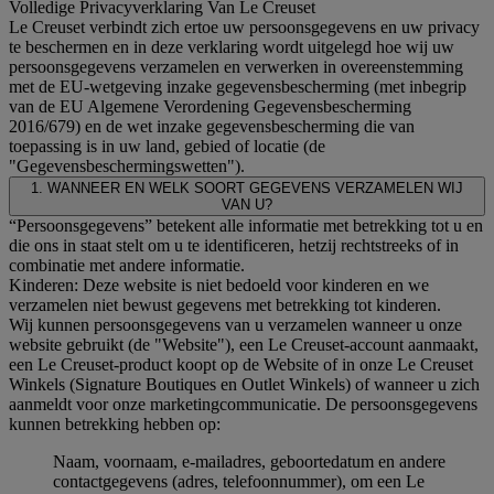
Volledige Privacyverklaring Van Le Creuset
Le Creuset verbindt zich ertoe uw persoonsgegevens en uw privacy
te beschermen en in deze verklaring wordt uitgelegd hoe wij uw
persoonsgegevens verzamelen en verwerken in overeenstemming
met de EU-wetgeving inzake gegevensbescherming (met inbegrip
van de EU Algemene Verordening Gegevensbescherming
2016/679) en de wet inzake gegevensbescherming die van
toepassing is in uw land, gebied of locatie (de
"Gegevensbeschermingswetten").
1. WANNEER EN WELK SOORT GEGEVENS VERZAMELEN WIJ
VAN U?
“Persoonsgegevens” betekent alle informatie met betrekking tot u en
die ons in staat stelt om u te identificeren, hetzij rechtstreeks of in
combinatie met andere informatie.
Kinderen: Deze website is niet bedoeld voor kinderen en we
verzamelen niet bewust gegevens met betrekking tot kinderen.
Wij kunnen persoonsgegevens van u verzamelen wanneer u onze
website gebruikt (de "Website"), een Le Creuset-account aanmaakt,
een Le Creuset-product koopt op de Website of in onze Le Creuset
Winkels (Signature Boutiques en Outlet Winkels) of wanneer u zich
aanmeldt voor onze marketingcommunicatie. De persoonsgegevens
kunnen betrekking hebben op:
Naam, voornaam, e-mailadres, geboortedatum en andere
contactgegevens (adres, telefoonnummer), om een Le