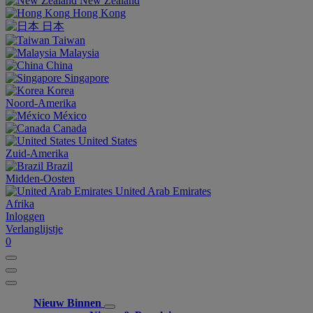
New Zealand
Hong Kong
日本
Taiwan
Malaysia
China
Singapore
Korea
Noord-Amerika
México
Canada
United States
Zuid-Amerika
Brazil
Midden-Oosten
United Arab Emirates
Afrika
Inloggen
Verlanglijstje
0
Nieuw Binnen