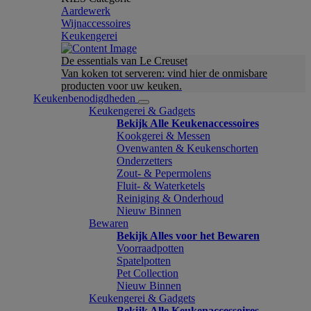
Aardewerk
Wijnaccessoires
Keukengerei
De essentials van Le Creuset
Van koken tot serveren: vind hier de onmisbare
producten voor uw keuken.
Keukenbenodigdheden
Keukengerei & Gadgets
Bekijk Alle Keukenaccessoires
Kookgerei & Messen
Ovenwanten & Keukenschorten
Onderzetters
Zout- & Pepermolens
Fluit- & Waterketels
Reiniging & Onderhoud
Nieuw Binnen
Bewaren
Bekijk Alles voor het Bewaren
Voorraadpotten
Spatelpotten
Pet Collection
Nieuw Binnen
Keukengerei & Gadgets
Bekijk Alle Keukenaccessoires