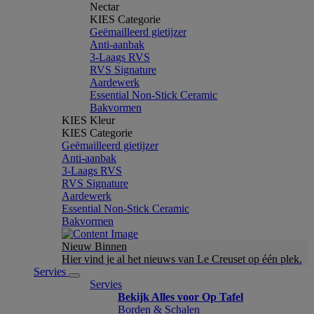
Nectar
KIES Categorie
Geëmailleerd gietijzer
Anti-aanbak
3-Laags RVS
RVS Signature
Aardewerk
Essential Non-Stick Ceramic
Bakvormen
KIES Kleur
KIES Categorie
Geëmailleerd gietijzer
Anti-aanbak
3-Laags RVS
RVS Signature
Aardewerk
Essential Non-Stick Ceramic
Bakvormen
Nieuw Binnen
Hier vind je al het nieuws van Le Creuset op één plek.
Servies
Servies
Bekijk Alles voor Op Tafel
Borden & Schalen