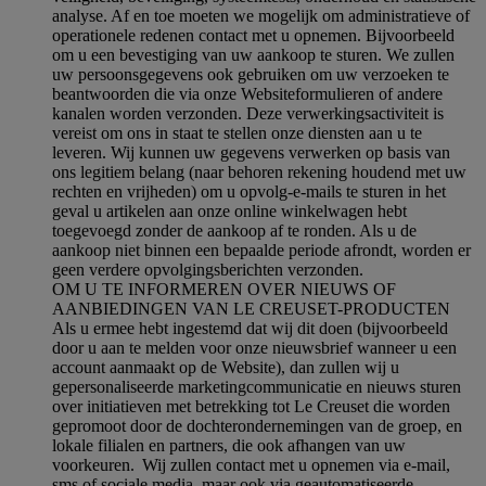
analyse. Af en toe moeten we mogelijk om administratieve of
operationele redenen contact met u opnemen. Bijvoorbeeld
om u een bevestiging van uw aankoop te sturen. We zullen
uw persoonsgegevens ook gebruiken om uw verzoeken te
beantwoorden die via onze Websiteformulieren of andere
kanalen worden verzonden. Deze verwerkingsactiviteit is
vereist om ons in staat te stellen onze diensten aan u te
leveren. Wij kunnen uw gegevens verwerken op basis van
ons legitiem belang (naar behoren rekening houdend met uw
rechten en vrijheden) om u opvolg-e-mails te sturen in het
geval u artikelen aan onze online winkelwagen hebt
toegevoegd zonder de aankoop af te ronden. Als u de
aankoop niet binnen een bepaalde periode afrondt, worden er
geen verdere opvolgingsberichten verzonden.
OM U TE INFORMEREN OVER NIEUWS OF
AANBIEDINGEN VAN LE CREUSET-PRODUCTEN
Als u ermee hebt ingestemd dat wij dit doen (bijvoorbeeld
door u aan te melden voor onze nieuwsbrief wanneer u een
account aanmaakt op de Website), dan zullen wij u
gepersonaliseerde marketingcommunicatie en nieuws sturen
over initiatieven met betrekking tot Le Creuset die worden
gepromoot door de dochterondernemingen van de groep, en
lokale filialen en partners, die ook afhangen van uw
voorkeuren. Wij zullen contact met u opnemen via e-mail,
sms of sociale media, maar ook via geautomatiseerde