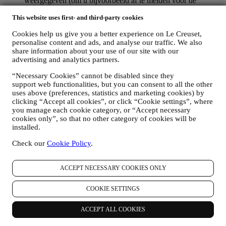
weergegeven (om u bijvoorbeeld af te melden voor de
nieuwsbrief kunt u klikken op de afmeldlink onderaan elke e-
This website uses first- and third-party cookies
mail). Als u een Le Creuset account hebt, kunt u eenvoudig
uw marketingvoorkeuren beheren. Als u onze
Cookies help us give you a better experience on Le Creuset,
marketingactiviteiten wilt stopzetten, kunt u in ieder geval een
personalise content and ads, and analyse our traffic. We also
e-mail sturen naar
privacy@lecreuset.com
. Wij zullen uw
share information about your use of our site with our
afmelding zo spoedig mogelijk verwerken, maar in sommige
advertising and analytics partners.
gevallen kunt u nog enkele berichten ontvangen totdat de
afmelding volledig is verwerkt.
“Necessary Cookies” cannot be disabled since they
Weet dat wij uw contactgegevens en andere
support web functionalities, but you can consent to all the other
persoonsgegevens niet doorgeven of verkopen aan andere
uses above (preferences, statistics and marketing cookies) by
bedrijven voor hun marketingdoeleinden.
clicking “Accept all cookies”, or click “Cookie settings”, where
RE-TARGETING / OM ONZE AANBIEDINGEN AAN
you manage each cookie category, or “Accept necessary
TE PASSEN EN DE KLANTERVARING TE
cookies only”, so that no other category of cookies will be
VERBETEREN
installed.
Wij willen uw gegevens gebruiken om onze diensten en
Check our
Cookie Policy
.
aanbiedingen af te stemmen op uw behoeften en voorkeuren
om u een gepersonaliseerde Le Creuset-klantervaring te
bieden. Wij doen dit door uw gewoontes of interesses te
ACCEPT NECESSARY COOKIES ONLY
analyseren, bijvoorbeeld met betrekking tot de meest bekeken
producten, uw interactie met ons op sociale media, welke
COOKIE SETTINGS
pagina's van onze Website u bezoekt, welke inhoud van onze
aanbiedingen u leest. Wij doen dit voornamelijk door middel
van cookies en soortgelijke technologieën en ook in
ACCEPT ALL COOKIES
combinatie met uw gegevens en voorkeuren die worden