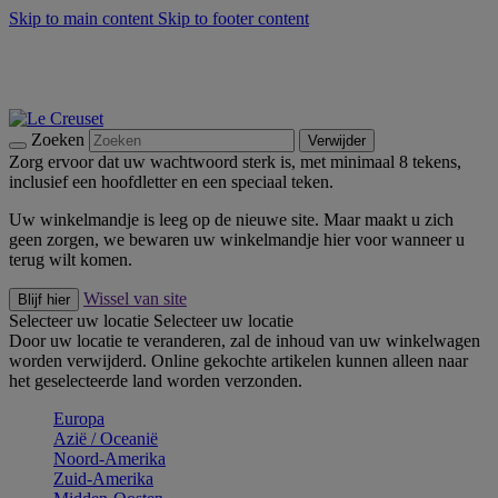
Skip to main content
Skip to footer content
Zomerse buitenmomenten met de BBQ Outdoor Collectie &
Thyme -
Shop Nu
De essentials van Le Creuset -
Ontdek Nu
Nieuwsbrieven: Registreer en bespaar 10%! -
Schrijf je nu in
Zoeken
Verwijder
Zorg ervoor dat uw wachtwoord sterk is, met minimaal 8 tekens,
inclusief een hoofdletter en een speciaal teken.
Uw winkelmandje is leeg op de nieuwe site. Maar maakt u zich
geen zorgen, we bewaren uw winkelmandje hier voor wanneer u
terug wilt komen.
Wissel van site
Blijf hier
Selecteer uw locatie
Selecteer uw locatie
Door uw locatie te veranderen, zal de inhoud van uw winkelwagen
worden verwijderd. Online gekochte artikelen kunnen alleen naar
het geselecteerde land worden verzonden.
Europa
Aziё / Oceaniё
Noord-Amerika
Zuid-Amerika