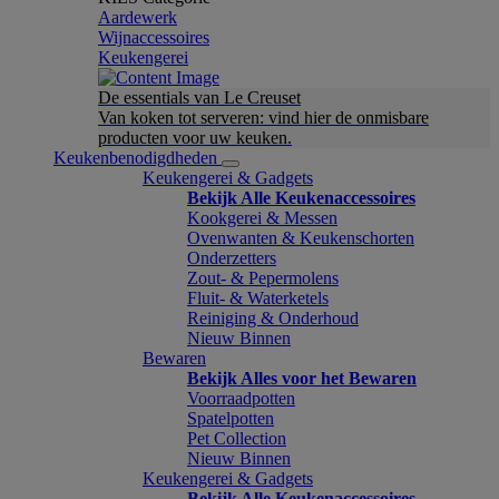
Aardewerk
Wijnaccessoires
Keukengerei
De essentials van Le Creuset
Van koken tot serveren: vind hier de onmisbare
producten voor uw keuken.
Keukenbenodigdheden
Keukengerei & Gadgets
Bekijk Alle Keukenaccessoires
Kookgerei & Messen
Ovenwanten & Keukenschorten
Onderzetters
Zout- & Pepermolens
Fluit- & Waterketels
Reiniging & Onderhoud
Nieuw Binnen
Bewaren
Bekijk Alles voor het Bewaren
Voorraadpotten
Spatelpotten
Pet Collection
Nieuw Binnen
Keukengerei & Gadgets
Bekijk Alle Keukenaccessoires