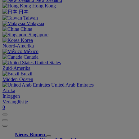
New Zealand
Hong Kong
日本
Taiwan
Malaysia
China
Singapore
Korea
Noord-Amerika
México
Canada
United States
Zuid-Amerika
Brazil
Midden-Oosten
United Arab Emirates
Afrika
Inloggen
Verlanglijstje
0
Nieuw Binnen