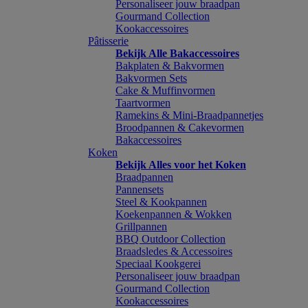
Personaliseer jouw braadpan
Gourmand Collection
Kookaccessoires
Pâtisserie
Bekijk Alle Bakaccessoires
Bakplaten & Bakvormen
Bakvormen Sets
Cake & Muffinvormen
Taartvormen
Ramekins & Mini-Braadpannetjes
Broodpannen & Cakevormen
Bakaccessoires
Koken
Bekijk Alles voor het Koken
Braadpannen
Pannensets
Steel & Kookpannen
Koekenpannen & Wokken
Grillpannen
BBQ Outdoor Collection
Braadsledes & Accessoires
Speciaal Kookgerei
Personaliseer jouw braadpan
Gourmand Collection
Kookaccessoires