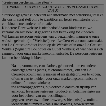
"Gegevensbeschermingswetten").
1. WANNEER EN WELK SOORT GEGEVENS VERZAMELEN WIJ
VAN U?
“Persoonsgegevens” betekent alle informatie met betrekking tot u en
die ons in staat stelt om u te identificeren, hetzij rechtstreeks of in
combinatie met andere informatie.
Kinderen: Deze website is niet bedoeld voor kinderen en we
verzamelen niet bewust gegevens met betrekking tot kinderen.
Wij kunnen persoonsgegevens van u verzamelen wanneer u onze
website gebruikt (de "Website"), een Le Creuset-account aanmaakt,
een Le Creuset-product koopt op de Website of in onze Le Creuset
Winkels (Signature Boutiques en Outlet Winkels) of wanneer u zich
aanmeldt voor onze marketingcommunicatie. De persoonsgegevens
kunnen betrekking hebben op:
Naam, voornaam, e-mailadres, geboortedatum en andere
contactgegevens (adres, telefoonnummer), om een Le
Creuset-account aan te maken of als gastgebruiker te kopen,
of om u aan te melden voor onze marketingcommunicatie
online of in onze winkels;
uw aankoopgegevens, bijvoorbeeld datum en tijdstip van
aankoop, leveringsgegevens, product- en betalingsgegevens,
voor het beheer van uw bestellingen;
gegevens over uw online browsegeschiedenis (bv. online-
identificatienummers - zoals uw IP-adres, browserversie,