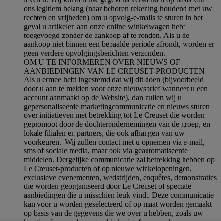
ons legitiem belang (naar behoren rekening houdend met uw
rechten en vrijheden) om u opvolg-e-mails te sturen in het
geval u artikelen aan onze online winkelwagen hebt
toegevoegd zonder de aankoop af te ronden. Als u de
aankoop niet binnen een bepaalde periode afrondt, worden er
geen verdere opvolgingsberichten verzonden.
OM U TE INFORMEREN OVER NIEUWS OF
AANBIEDINGEN VAN LE CREUSET-PRODUCTEN
Als u ermee hebt ingestemd dat wij dit doen (bijvoorbeeld
door u aan te melden voor onze nieuwsbrief wanneer u een
account aanmaakt op de Website), dan zullen wij u
gepersonaliseerde marketingcommunicatie en nieuws sturen
over initiatieven met betrekking tot Le Creuset die worden
gepromoot door de dochterondernemingen van de groep, en
lokale filialen en partners, die ook afhangen van uw
voorkeuren. Wij zullen contact met u opnemen via e-mail,
sms of sociale media, maar ook via geautomatiseerde
middelen. Dergelijke communicatie zal betrekking hebben op
Le Creuset-producten of op nieuwe winkelopeningen,
exclusieve evenementen, wedstrijden, enquêtes, demonstraties
die worden georganiseerd door Le Creuset of speciale
aanbiedingen die u misschien leuk vindt. Deze communicatie
kan voor u worden geselecteerd of op maat worden gemaakt
op basis van de gegevens die we over u hebben, zoals uw