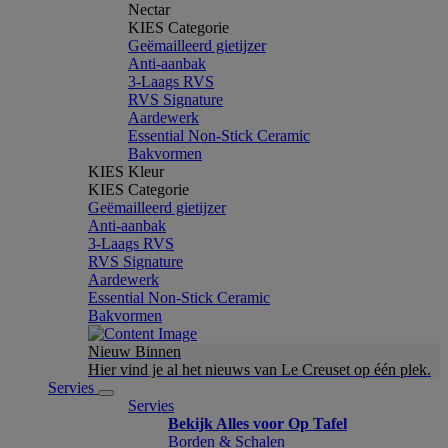
Nectar
KIES Categorie
Geëmailleerd gietijzer
Anti-aanbak
3-Laags RVS
RVS Signature
Aardewerk
Essential Non-Stick Ceramic
Bakvormen
KIES Kleur
KIES Categorie
Geëmailleerd gietijzer
Anti-aanbak
3-Laags RVS
RVS Signature
Aardewerk
Essential Non-Stick Ceramic
Bakvormen
Nieuw Binnen
Hier vind je al het nieuws van Le Creuset op één plek.
Servies
Servies
Bekijk Alles voor Op Tafel
Borden & Schalen