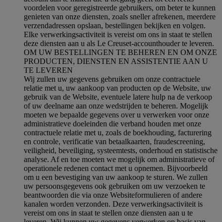
voordelen voor geregistreerde gebruikers, om beter te kunnen
genieten van onze diensten, zoals sneller afrekenen, meerdere
verzendadressen opslaan, bestellingen bekijken en volgen.
Elke verwerkingsactiviteit is vereist om ons in staat te stellen
deze diensten aan u als Le Creuset-accounthouder te leveren.
OM UW BESTELLINGEN TE BEHEREN EN OM ONZE
PRODUCTEN, DIENSTEN EN ASSISTENTIE AAN U
TE LEVEREN
Wij zullen uw gegevens gebruiken om onze contractuele
relatie met u, uw aankoop van producten op de Website, uw
gebruik van de Website, eventuele latere hulp na de verkoop
of uw deelname aan onze wedstrijden te beheren. Mogelijk
moeten we bepaalde gegevens over u verwerken voor onze
administratieve doeleinden die verband houden met onze
contractuele relatie met u, zoals de boekhouding, facturering
en controle, verificatie van betaalkaarten, fraudescreening,
veiligheid, beveiliging, systeemtests, onderhoud en statistische
analyse. Af en toe moeten we mogelijk om administratieve of
operationele redenen contact met u opnemen. Bijvoorbeeld
om u een bevestiging van uw aankoop te sturen. We zullen
uw persoonsgegevens ook gebruiken om uw verzoeken te
beantwoorden die via onze Websiteformulieren of andere
kanalen worden verzonden. Deze verwerkingsactiviteit is
vereist om ons in staat te stellen onze diensten aan u te
leveren. Wij kunnen uw gegevens verwerken op basis van