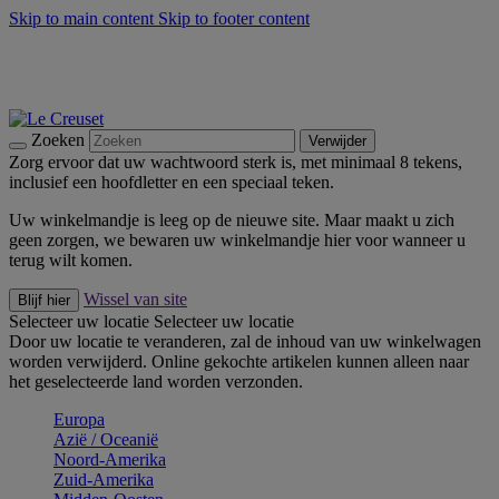
Skip to main content
Skip to footer content
Zomerse buitenmomenten met de BBQ Outdoor Collectie &
Thyme -
Shop Nu
De essentials van Le Creuset -
Ontdek Nu
Nieuwsbrieven: Registreer en bespaar 10%! -
Schrijf je nu in
Zoeken
Verwijder
Zorg ervoor dat uw wachtwoord sterk is, met minimaal 8 tekens,
inclusief een hoofdletter en een speciaal teken.
Uw winkelmandje is leeg op de nieuwe site. Maar maakt u zich
geen zorgen, we bewaren uw winkelmandje hier voor wanneer u
terug wilt komen.
Wissel van site
Blijf hier
Selecteer uw locatie
Selecteer uw locatie
Door uw locatie te veranderen, zal de inhoud van uw winkelwagen
worden verwijderd. Online gekochte artikelen kunnen alleen naar
het geselecteerde land worden verzonden.
Europa
Aziё / Oceaniё
Noord-Amerika
Zuid-Amerika