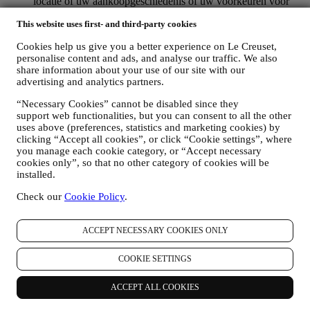
locatie of uw aankoopgeschiedenis of uw voorkeuren voor
onze producten. Wij zullen uw gegevens gebruiken om uw
This website uses first- and third-party cookies
interesses beter te begrijpen. Dit stelt ons in staat om onze
communicatie te personaliseren om deze relevanter en
Cookies help us give you a better experience on Le Creuset,
interessanter te maken. Er zullen geen andere gevolgen zijn.
personalise content and ads, and analyse our traffic. We also
Wij verzamelen ook statistieken over het openen van e-mail
share information about your use of our site with our
en klikgedrag met behulp van de in de sector gangbare
advertising and analytics partners.
technologieën om ons te helpen onze nieuwsbrieven te
volgen. Deze verwerking is gebaseerd op uw toestemming
“Necessary Cookies” cannot be disabled since they
om gepersonaliseerde marketingcommunicatie van ons te
support web functionalities, but you can consent to all the other
ontvangen. De keuze om aan te melden kan worden
uses above (preferences, statistics and marketing cookies) by
uitgeoefend op de plaatsen waar persoonsgegevens worden
clicking “Accept all cookies”, or click “Cookie settings”, where
verzameld door het juiste selectievakje aan te vinken of, als u
you manage each cookie category, or “Accept necessary
cookies only”, so that no other category of cookies will be
een Le Creuset-account heeft, via het Mijn account-gedeelte
installed.
van de Website.
Afmelden
: U kunt het ontvangen van onze
marketingcommunicatie of updates te allen tijde kosteloos
Check our
Cookie Policy
.
stopzetten via de methoden die bij de communicatie worden
weergegeven (om u bijvoorbeeld af te melden voor de
nieuwsbrief kunt u klikken op de afmeldlink onderaan elke e-
ACCEPT NECESSARY COOKIES ONLY
mail). Als u een Le Creuset account hebt, kunt u eenvoudig
uw marketingvoorkeuren beheren. Als u onze
COOKIE SETTINGS
marketingactiviteiten wilt stopzetten, kunt u in ieder geval een
e-mail sturen naar
privacy@lecreuset.com
. Wij zullen uw
afmelding zo spoedig mogelijk verwerken, maar in sommige
ACCEPT ALL COOKIES
gevallen kunt u nog enkele berichten ontvangen totdat de