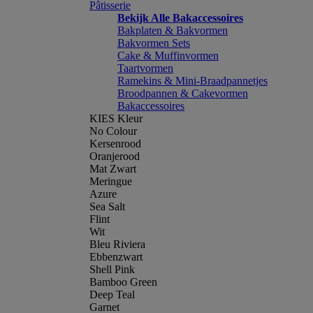
Pâtisserie
Bekijk Alle Bakaccessoires
Bakplaten & Bakvormen
Bakvormen Sets
Cake & Muffinvormen
Taartvormen
Ramekins & Mini-Braadpannetjes
Broodpannen & Cakevormen
Bakaccessoires
KIES Kleur
No Colour
Kersenrood
Oranjerood
Mat Zwart
Meringue
Azure
Sea Salt
Flint
Wit
Bleu Riviera
Ebbenzwart
Shell Pink
Bamboo Green
Deep Teal
Garnet