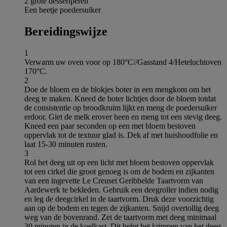
2 grote dessertperen
Een beetje poedersuiker
Bereidingswijze
1
Verwarm uw oven voor op 180°C//Gasstand 4/Heteluchtoven
170°C.
2
Doe de bloem en de blokjes boter in een mengkom om het
deeg te maken. Kneed de boter lichtjes door de bloem totdat
de consistentie op broodkruim lijkt en meng de poedersuiker
erdoor. Giet de melk erover heen en meng tot een stevig deeg.
Kneed een paar seconden op een met bloem bestoven
oppervlak tot de textuur glad is. Dek af met huishoudfolie en
laat 15-30 minuten rusten.
3
Rol het deeg uit op een licht met bloem bestoven oppervlak
tot een cirkel die groot genoeg is om de bodem en zijkanten
van een ingevette Le Creuset Geribbelde Taartvorm van
Aardewerk te bekleden. Gebruik een deegroller indien nodig
en leg de deegcirkel in de taartvorm. Druk deze voorzichtig
aan op de bodem en tegen de zijkanten. Snijd overtollig deeg
weg van de bovenrand. Zet de taartvorm met deeg minimaal
30 minuten in de koelkast. Dit helpt het krimpen van het deeg