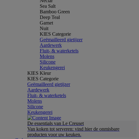
Nectar
Sea Salt
Bamboo Green
Deep Teal
Garnet
Nuit
KIES Categorie
Geëmailleerd gietijzer
Aardewerk
Fluit- & waterketels
Molens
Silicone
Keukengerei
KIES Kleur
KIES Categorie
Geëmailleerd gietijzer
Aardewerk
Fluit- & waterketels
Molens
Silicone
Keukengerei
De essentials van Le Creuset
Van koken tot serveren: vind hier de onmisbare
producten voor uw keuken.