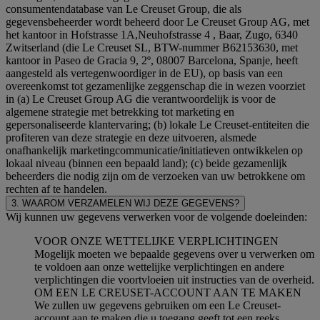
consumentendatabase van Le Creuset Group, die als
gegevensbeheerder wordt beheerd door Le Creuset Group AG, met
het kantoor in Hofstrasse 1A,Neuhofstrasse 4 , Baar, Zugo, 6340
Zwitserland (die Le Creuset SL, BTW-nummer B62153630, met
kantoor in Paseo de Gracia 9, 2º, 08007 Barcelona, Spanje, heeft
aangesteld als vertegenwoordiger in de EU), op basis van een
overeenkomst tot gezamenlijke zeggenschap die in wezen voorziet
in (a) Le Creuset Group AG die verantwoordelijk is voor de
algemene strategie met betrekking tot marketing en
gepersonaliseerde klantervaring; (b) lokale Le Creuset-entiteiten die
profiteren van deze strategie en deze uitvoeren, alsmede
onafhankelijk marketingcommunicatie/initiatieven ontwikkelen op
lokaal niveau (binnen een bepaald land); (c) beide gezamenlijk
beheerders die nodig zijn om de verzoeken van uw betrokkene om
rechten af te handelen.
3. WAAROM VERZAMELEN WIJ DEZE GEGEVENS?
Wij kunnen uw gegevens verwerken voor de volgende doeleinden:
VOOR ONZE WETTELIJKE VERPLICHTINGEN
Mogelijk moeten we bepaalde gegevens over u verwerken om
te voldoen aan onze wettelijke verplichtingen en andere
verplichtingen die voortvloeien uit instructies van de overheid.
OM EEN LE CREUSET-ACCOUNT AAN TE MAKEN
We zullen uw gegevens gebruiken om een Le Creuset-
account aan te maken die u toegang geeft tot een reeks