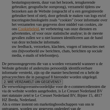
besturingssysteem, duur van het bezoek, terugkerende
gebruiker, geografische oorsprong), verzameld tijdens uw
bezoeken aan de Website (ongeacht of u een geregistreerde
gebruiker bent of niet), door gebruik te maken van logs en/of
traceringstechnologieën zoals “cookies” (voor informatie over
het verzamelen van gegevens door middel van cookies, zie
ons
Cookiebeleid
, ter verbetering van onze diensten en
advertenties, of voor onze statistische analyse; in de meeste
gevallen zullen we u niet kunnen identificeren aan de hand
van deze technische informatie.
uw feedback, verzoeken, klachten, vragen of interacties met
ons (bijvoorbeeld uw berichten, chats, berichten op sociale
media, e-mails of telefoontjes).
De persoonsgegevens die van u worden verzameld wanneer u de
Website gebruikt of anderszins persoonlijk identificeerbare
informatie verstrekt, zijn op die manier beschermd en u hebt de
privacyrechten die in paragraaf 8 hieronder worden uitgelegd.
2. WIE VERZAMELT UW GEGEVENS?
De verwerkingsverantwoordelijke voor de e-commercediensten die
via de website worden aangeboden, is Le Creuset Nederland BV
met statutaire zetel te Le Creuset Nederland BV, Bijster 15, 4817
HZ Breda, Nederland.
Als u ermee instemt om marketingboodschappen van ons te
ontvangen, worden uw gegevens onderdeel van de