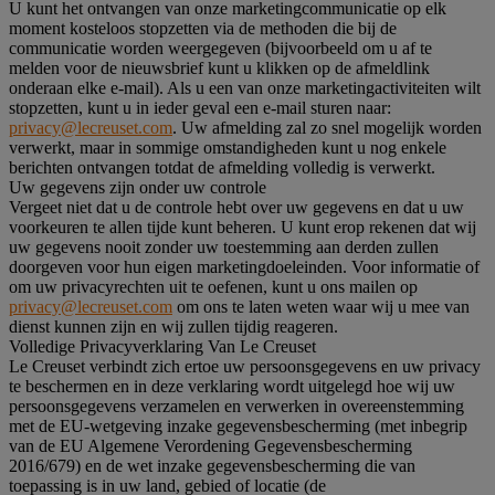
U kunt het ontvangen van onze marketingcommunicatie op elk
moment kosteloos stopzetten via de methoden die bij de
communicatie worden weergegeven (bijvoorbeeld om u af te
melden voor de nieuwsbrief kunt u klikken op de afmeldlink
onderaan elke e-mail). Als u een van onze marketingactiviteiten wilt
stopzetten, kunt u in ieder geval een e-mail sturen naar:
privacy@lecreuset.com
. Uw afmelding zal zo snel mogelijk worden
verwerkt, maar in sommige omstandigheden kunt u nog enkele
berichten ontvangen totdat de afmelding volledig is verwerkt.
Uw gegevens zijn onder uw controle
Vergeet niet dat u de controle hebt over uw gegevens en dat u uw
voorkeuren te allen tijde kunt beheren. U kunt erop rekenen dat wij
uw gegevens nooit zonder uw toestemming aan derden zullen
doorgeven voor hun eigen marketingdoeleinden. Voor informatie of
om uw privacyrechten uit te oefenen, kunt u ons mailen op
privacy@lecreuset.com
om ons te laten weten waar wij u mee van
dienst kunnen zijn en wij zullen tijdig reageren.
Volledige Privacyverklaring Van Le Creuset
Le Creuset verbindt zich ertoe uw persoonsgegevens en uw privacy
te beschermen en in deze verklaring wordt uitgelegd hoe wij uw
persoonsgegevens verzamelen en verwerken in overeenstemming
met de EU-wetgeving inzake gegevensbescherming (met inbegrip
van de EU Algemene Verordening Gegevensbescherming
2016/679) en de wet inzake gegevensbescherming die van
toepassing is in uw land, gebied of locatie (de