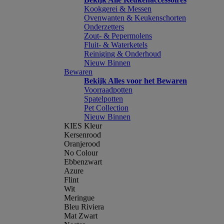
Kookgerei & Messen
Ovenwanten & Keukenschorten
Onderzetters
Zout- & Pepermolens
Fluit- & Waterketels
Reiniging & Onderhoud
Nieuw Binnen
Bewaren
Bekijk Alles voor het Bewaren
Voorraadpotten
Spatelpotten
Pet Collection
Nieuw Binnen
KIES Kleur
Kersenrood
Oranjerood
No Colour
Ebbenzwart
Azure
Flint
Wit
Meringue
Bleu Riviera
Mat Zwart