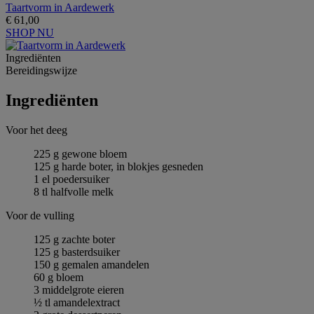
Taartvorm in Aardewerk
€ 61,00
SHOP NU
Ingrediёnten
Bereidingswijze
Ingrediёnten
Voor het deeg
225 g gewone bloem
125 g harde boter, in blokjes gesneden
1 el poedersuiker
8 tl halfvolle melk
Voor de vulling
125 g zachte boter
125 g basterdsuiker
150 g gemalen amandelen
60 g bloem
3 middelgrote eieren
½ tl amandelextract