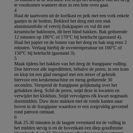
te voorkomen wanneer deze in een hete oven gaat.
4
Haal de taartvorm uit de koelkast en prik met een vork enkele
gaatjes in de bodem. Bekleed het deeg met een stuk
aluminiumfolie of vetvrij (bak)papier en vul dit met
keramische bakbonen, dit heet blind bakken. Bak gedurende
12 minuten op 180°C of 170°C bij hetelucht (gasstand 4).
Haal het papier en de bonen van het deeg en bak nog eens 2
minuten. Verlaag hierbij de oventemperatuur tot 160°C of
150°C bij hetelucht (gasstand 3).
5
Maak tijdens het bakken van het deeg de frangipane vulling.
Doe hiervoor alle ingrediënten, behalve de peren, in een kom
en klop tot een glad mengsel met een mixer of gebruik
hiervoor een keukenmachine en meng gedurende 30
seconden. Verspreid de frangipane gelijkmatig over het
gebakken deeg. Schil de peren, snijd deze in kwarten en
verwijder het klokhuis. Snijd vervolgens elk kwart nogmaals
doormidden. Duw deze stukken met de ronde kanten naar
boven in de frangipane waardoor er een zorgvuldig gevormd
rond patroon ontstaat.
6
Bak 25-30 minuten in de laagste ovenstand tot de vulling in
het midden stevig is en de bovenkant een diep goudbruine