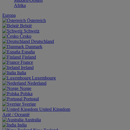
Midden-Oosten
Afrika
Europa
Österreich
België
Schweiz
Česko
Deutschland
Danmark
España
Finland
France
Ireland
Italia
Luxembourg
Nederland
Norge
Polska
Portugal
Sverige
United Kingdom
Aziё / Oceaniё
Australia
India