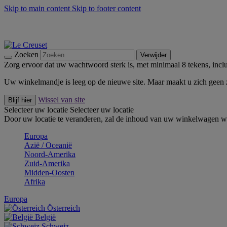
Skip to main content
Skip to footer content
Zomerse buitenmomenten met de BBQ Outdoor Collectie & Thy
De essentials van Le Creuset -
Ontdek Nu
Nieuwsbrieven: Registreer en bespaar 10%! -
Schrijf je nu in
Zoeken
Verwijder
Zorg ervoor dat uw wachtwoord sterk is, met minimaal 8 tekens, inclus
Uw winkelmandje is leeg op de nieuwe site. Maar maakt u zich geen
Wissel van site
Blijf hier
Selecteer uw locatie
Selecteer uw locatie
Door uw locatie te veranderen, zal de inhoud van uw winkelwagen wo
Europa
Aziё / Oceaniё
Noord-Amerika
Zuid-Amerika
Midden-Oosten
Afrika
Europa
Österreich
België
Schweiz