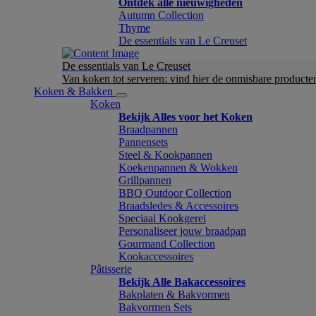
Ontdek alle nieuwigheden
Autumn Collection
Thyme
De essentials van Le Creuset
De essentials van Le Creuset
Van koken tot serveren: vind hier de onmisbare product
Koken & Bakken
Koken
Bekijk Alles voor het Koken
Braadpannen
Pannensets
Steel & Kookpannen
Koekenpannen & Wokken
Grillpannen
BBQ Outdoor Collection
Braadsledes & Accessoires
Speciaal Kookgerei
Personaliseer jouw braadpan
Gourmand Collection
Kookaccessoires
Pâtisserie
Bekijk Alle Bakaccessoires
Bakplaten & Bakvormen
Bakvormen Sets