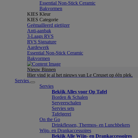
Essential Non-Stick Ceramic
Bakvormen
KIES Kleur
KIES Categorie
Geëmailleerd gietijzer
Anti-aanbak
3-Laags RVS
RVS Signature
Aardewerk
Essential Non-Stick Ceramic
Bakvormen
Nieuw Binnen
Hier vind je al het nieuws van Le Creuset op één plek.
Servies
Servies
Bekijk Alles voor Op Tafel
Borden & Schalen
Serveerschalen
Servies sets
Tafelgerei
On the Go
Drinkflessen, Thermos- en Lunchbekers
Wijn- en Drankaccessoires
Bekijk Alle Wijn- en Drankaccessoires