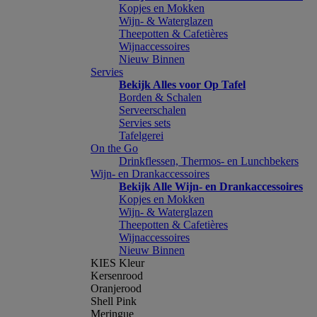
Kopjes en Mokken
Wijn- & Waterglazen
Theepotten & Cafetières
Wijnaccessoires
Nieuw Binnen
Servies
Bekijk Alles voor Op Tafel
Borden & Schalen
Serveerschalen
Servies sets
Tafelgerei
On the Go
Drinkflessen, Thermos- en Lunchbekers
Wijn- en Drankaccessoires
Bekijk Alle Wijn- en Drankaccessoires
Kopjes en Mokken
Wijn- & Waterglazen
Theepotten & Cafetières
Wijnaccessoires
Nieuw Binnen
KIES Kleur
Kersenrood
Oranjerood
Shell Pink
Meringue