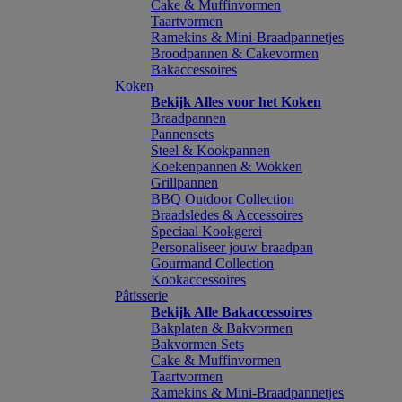
Cake & Muffinvormen
Taartvormen
Ramekins & Mini-Braadpannetjes
Broodpannen & Cakevormen
Bakaccessoires
Koken
Bekijk Alles voor het Koken
Braadpannen
Pannensets
Steel & Kookpannen
Koekenpannen & Wokken
Grillpannen
BBQ Outdoor Collection
Braadsledes & Accessoires
Speciaal Kookgerei
Personaliseer jouw braadpan
Gourmand Collection
Kookaccessoires
Pâtisserie
Bekijk Alle Bakaccessoires
Bakplaten & Bakvormen
Bakvormen Sets
Cake & Muffinvormen
Taartvormen
Ramekins & Mini-Braadpannetjes