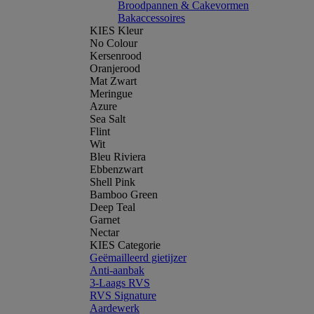
Broodpannen & Cakevormen
Bakaccessoires
KIES Kleur
No Colour
Kersenrood
Oranjerood
Mat Zwart
Meringue
Azure
Sea Salt
Flint
Wit
Bleu Riviera
Ebbenzwart
Shell Pink
Bamboo Green
Deep Teal
Garnet
Nectar
KIES Categorie
Geëmailleerd gietijzer
Anti-aanbak
3-Laags RVS
RVS Signature
Aardewerk