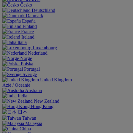
Česko
Deutschland
Danmark
España
Finland
France
Ireland
Italia
Luxembourg
Nederland
Norge
Polska
Portugal
Sverige
United Kingdom
Aziё / Oceaniё
Australia
India
New Zealand
Hong Kong
日本
Taiwan
Malaysia
China