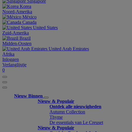
Singapore
Korea
Noord-Amerika
México
Canada
United States
Zuid-Amerika
Brazil
Midden-Oosten
United Arab Emirates
Afrika
Inloggen
Verlanglijstje
0
Nieuw Binnen
Nieuw & Populair
Ontdek alle nieuwigheden
Autumn Collection
Thyme
De essentials van Le Creuset
Nieuw & Populair