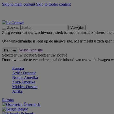
Skip to main content
Skip to footer content
Zomerse buitenmomenten met de BBQ Outdoor Collectie & Thy
De essentials van Le Creuset -
Ontdek Nu
Nieuwsbrieven: Registreer en bespaar 10%! -
Schrijf je nu in
Zoeken
Verwijder
Zorg ervoor dat uw wachtwoord sterk is, met minimaal 8 tekens, inclus
Uw winkelmandje is leeg op de nieuwe site. Maar maakt u zich geen
Wissel van site
Blijf hier
Selecteer uw locatie
Selecteer uw locatie
Door uw locatie te veranderen, zal de inhoud van uw winkelwagen wo
Europa
Aziё / Oceaniё
Noord-Amerika
Zuid-Amerika
Midden-Oosten
Afrika
Europa
Österreich
België
Schweiz