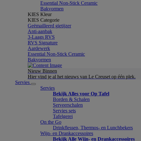
Essential Non-Stick Ceramic
Bakvormen
KIES Kleur
KIES Categorie
Geëmailleerd gietijzer
Anti-aanbak
3-Laags RVS
RVS Signature
Aardewerk
Essential Non-Stick Ceramic
Bakvormen
Nieuw Binnen
Hier vind je al het nieuws van Le Creuset op één plek.
Servies
Servies
Bekijk Alles voor Op Tafel
Borden & Schalen
Serveerschalen
Servies sets
Tafelgerei
On the Go
Drinkflessen, Thermos- en Lunchbekers
Wijn- en Drankaccessoires
Bekijk Alle Wijn- en Drankaccessoires