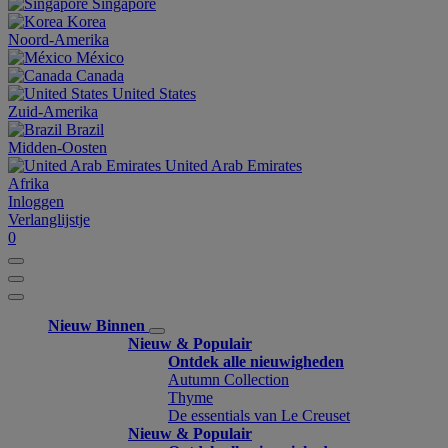
Singapore
Korea
Noord-Amerika
México
Canada
United States
Zuid-Amerika
Brazil
Midden-Oosten
United Arab Emirates
Afrika
Inloggen
Verlanglijstje
0
Nieuw Binnen
Nieuw & Populair
Ontdek alle nieuwigheden
Autumn Collection
Thyme
De essentials van Le Creuset
Nieuw & Populair