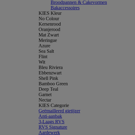
Broodpannen & Cakevormen
Bakaccessoires
KIES Kleur
No Colour
Kersenrood
Oranjerood
Mat Zwart
Meringue
Azure
Sea Salt
Flint
Wit
Bleu Riviera
Ebbenzwart
Shell Pink
Bamboo Green
Deep Teal
Garnet
Nectar
KIES Categorie
Geëmailleerd gietijzer
Anti-aanbak
3-Laags RVS
RVS Signature
Aardewerk