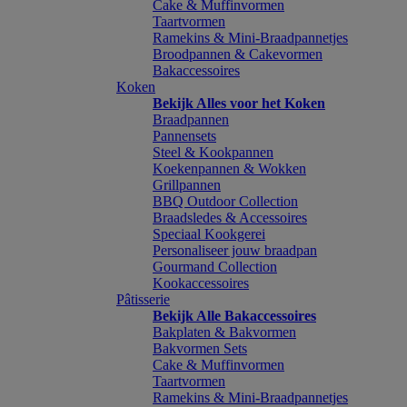
Cake & Muffinvormen
Taartvormen
Ramekins & Mini-Braadpannetjes
Broodpannen & Cakevormen
Bakaccessoires
Koken
Bekijk Alles voor het Koken
Braadpannen
Pannensets
Steel & Kookpannen
Koekenpannen & Wokken
Grillpannen
BBQ Outdoor Collection
Braadsledes & Accessoires
Speciaal Kookgerei
Personaliseer jouw braadpan
Gourmand Collection
Kookaccessoires
Pâtisserie
Bekijk Alle Bakaccessoires
Bakplaten & Bakvormen
Bakvormen Sets
Cake & Muffinvormen
Taartvormen
Ramekins & Mini-Braadpannetjes