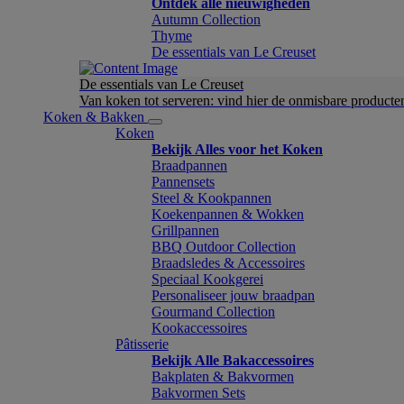
Ontdek alle nieuwigheden
Autumn Collection
Thyme
De essentials van Le Creuset
De essentials van Le Creuset
Van koken tot serveren: vind hier de onmisbare product
Koken & Bakken
Koken
Bekijk Alles voor het Koken
Braadpannen
Pannensets
Steel & Kookpannen
Koekenpannen & Wokken
Grillpannen
BBQ Outdoor Collection
Braadsledes & Accessoires
Speciaal Kookgerei
Personaliseer jouw braadpan
Gourmand Collection
Kookaccessoires
Pâtisserie
Bekijk Alle Bakaccessoires
Bakplaten & Bakvormen
Bakvormen Sets