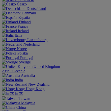
Česko
Deutschland
Danmark
España
Finland
France
Ireland
Italia
Luxembourg
Nederland
Norge
Polska
Portugal
Sverige
United Kingdom
Aziё / Oceaniё
Australia
India
New Zealand
Hong Kong
日本
Taiwan
Malaysia
China