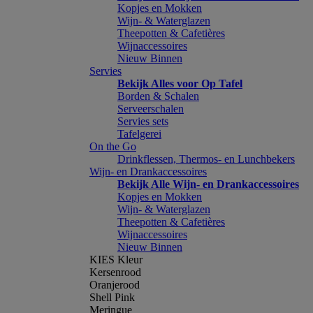
Kopjes en Mokken
Wijn- & Waterglazen
Theepotten & Cafetières
Wijnaccessoires
Nieuw Binnen
Servies
Bekijk Alles voor Op Tafel
Borden & Schalen
Serveerschalen
Servies sets
Tafelgerei
On the Go
Drinkflessen, Thermos- en Lunchbekers
Wijn- en Drankaccessoires
Bekijk Alle Wijn- en Drankaccessoires
Kopjes en Mokken
Wijn- & Waterglazen
Theepotten & Cafetières
Wijnaccessoires
Nieuw Binnen
KIES Kleur
Kersenrood
Oranjerood
Shell Pink
Meringue