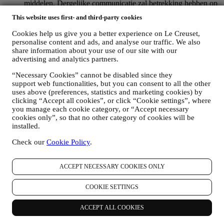
middelen. Dergelijke communicatie zal betrekking hebben op
Le Creuset-producten of op nieuwe winkelopeningen,
This website uses first- and third-party cookies
exclusieve evenementen, wedstrijden, enquêtes, demonstraties
die worden georganiseerd door Le Creuset of speciale
Cookies help us give you a better experience on Le Creuset,
aanbiedingen die u misschien leuk vindt. Deze communicatie
personalise content and ads, and analyse our traffic. We also
kan voor u worden geselecteerd of op maat worden gemaakt
share information about your use of our site with our
op basis van de gegevens die we over u hebben, zoals uw
advertising and analytics partners.
locatie of uw aankoopgeschiedenis of uw voorkeuren voor
“Necessary Cookies” cannot be disabled since they
onze producten. Wij zullen uw gegevens gebruiken om uw
support web functionalities, but you can consent to all the other
interesses beter te begrijpen. Dit stelt ons in staat om onze
uses above (preferences, statistics and marketing cookies) by
communicatie te personaliseren om deze relevanter en
clicking “Accept all cookies”, or click “Cookie settings”, where
interessanter te maken. Er zullen geen andere gevolgen zijn.
you manage each cookie category, or “Accept necessary
Wij verzamelen ook statistieken over het openen van e-mail
cookies only”, so that no other category of cookies will be
en klikgedrag met behulp van de in de sector gangbare
installed.
technologieën om ons te helpen onze nieuwsbrieven te
volgen. Deze verwerking is gebaseerd op uw toestemming
Check our
Cookie Policy
.
om gepersonaliseerde marketingcommunicatie van ons te
ontvangen. De keuze om aan te melden kan worden
uitgeoefend op de plaatsen waar persoonsgegevens worden
ACCEPT NECESSARY COOKIES ONLY
verzameld door het juiste selectievakje aan te vinken of, als u
een Le Creuset-account heeft, via het Mijn account-gedeelte
COOKIE SETTINGS
van de Website.
Afmelden
: U kunt het ontvangen van onze
marketingcommunicatie of updates te allen tijde kosteloos
ACCEPT ALL COOKIES
stopzetten via de methoden die bij de communicatie worden
weergegeven (om u bijvoorbeeld af te melden voor de