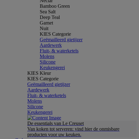
Nectar
Bamboo Green
Sea Salt
Deep Teal
Garnet
Nuit
KIES Categorie
Geëmailleerd gietijzer
Aardewerk
Fluit- & waterketels
Molens
Silicone
Keukengerei
KIES Kleur
KIES Categorie
Geëmailleerd gietijzer
Aardewerk
Fluit- & waterketels
Molens
Silicone
Keukengerei
De essentials van Le Creuset
Van koken tot serveren: vind hier de onmisbare
producten voor uw keuken.