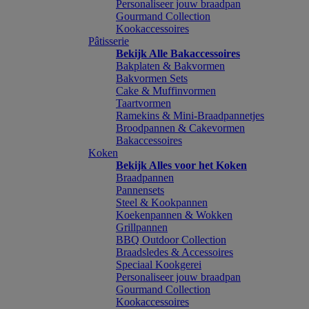
Personaliseer jouw braadpan
Gourmand Collection
Kookaccessoires
Pâtisserie
Bekijk Alle Bakaccessoires
Bakplaten & Bakvormen
Bakvormen Sets
Cake & Muffinvormen
Taartvormen
Ramekins & Mini-Braadpannetjes
Broodpannen & Cakevormen
Bakaccessoires
Koken
Bekijk Alles voor het Koken
Braadpannen
Pannensets
Steel & Kookpannen
Koekenpannen & Wokken
Grillpannen
BBQ Outdoor Collection
Braadsledes & Accessoires
Speciaal Kookgerei
Personaliseer jouw braadpan
Gourmand Collection
Kookaccessoires