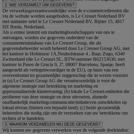
2. WIE VERZAMELT UW GEGEVENS?
De verwerkingsverantwoordelijke voor de e-commercediensten die
via de website worden aangeboden, is Le Creuset Nederland BV
met statutaire zetel te Le Creuset Nederland BV, Bijster 15, 4817
HZ Breda, Nederland.
Als u ermee instemt om marketingboodschappen van ons te
ontvangen, worden uw gegevens onderdeel van de
consumentendatabase van Le Creuset Group, die als
gegevensbeheerder wordt beheerd door Le Creuset Group AG, met
het kantoor in Hofstrasse 1A,Neuhofstrasse 4 , Baar, Zugo, 6340
Zwitserland (die Le Creuset SL, BTW-nummer B62153630, met
kantoor in Paseo de Gracia 9, 2º, 08007 Barcelona, Spanje, heeft
aangesteld als vertegenwoordiger in de EU), op basis van een
overeenkomst tot gezamenlijke zeggenschap die in wezen voorziet
in (a) Le Creuset Group AG die verantwoordelijk is voor de
algemene strategie met betrekking tot marketing en
gepersonaliseerde klantervaring; (b) lokale Le Creuset-entiteiten die
profiteren van deze strategie en deze uitvoeren, alsmede
onafhankelijk marketingcommunicatie/initiatieven ontwikkelen op
lokaal niveau (binnen een bepaald land); (c) beide gezamenlijk
beheerders die nodig zijn om de verzoeken van uw betrokkene om
rechten af te handelen.
3. WAAROM VERZAMELEN WIJ DEZE GEGEVENS?
Wij kunnen uw gegevens verwerken voor de volgende doeleinden: