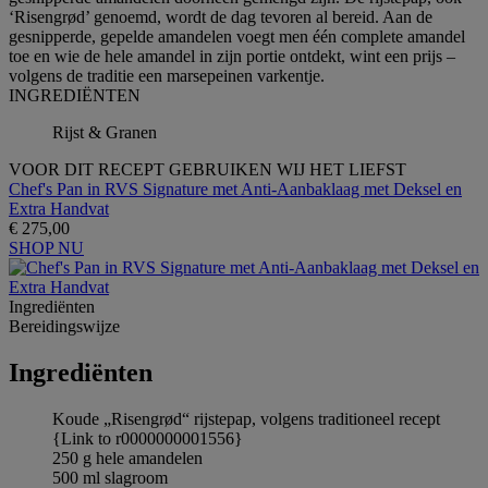
‘Risengrød’ genoemd, wordt de dag tevoren al bereid. Aan de
gesnipperde, gepelde amandelen voegt men één complete amandel
toe en wie de hele amandel in zijn portie ontdekt, wint een prijs –
volgens de traditie een marsepeinen varkentje.
INGREDIЁNTEN
Rijst & Granen
VOOR DIT RECEPT GEBRUIKEN WIJ HET LIEFST
Chef's Pan in RVS Signature met Anti-Aanbaklaag met Deksel en
Extra Handvat
€ 275,00
SHOP NU
Ingrediёnten
Bereidingswijze
Ingrediёnten
Koude „Risengrød“ rijstepap, volgens traditioneel recept
{Link to r0000000001556}
250 g hele amandelen
500 ml slagroom