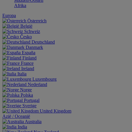
Midden-Oosten
Afrika
Europa
Österreich
België
Schweiz
Česko
Deutschland
Danmark
España
Finland
France
Ireland
Italia
Luxembourg
Nederland
Norge
Polska
Portugal
Sverige
United Kingdom
Aziё / Oceaniё
Australia
India