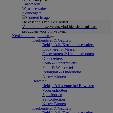
Aardewerk
Wijnaccessoires
Keukengerei
De essentials van Le Creuset
Van koken tot serveren: vind hier de onmisbare
producten voor uw keuken.
Keukenbenodigdheden
Keukengerei & Gadgets
Bekijk Alle Keukenaccessoires
Kookgerei & Messen
Ovenwanten & Keukenschorten
Onderzetters
Zout- & Pepermolens
Fluit- & Waterketels
Reiniging & Onderhoud
Nieuw Binnen
Bewaren
Bekijk Alles voor het Bewaren
Voorraadpotten
Spatelpotten
Pet Collection
Nieuw Binnen
Keukengerei & Gadgets
Bekijk Alle Keukenaccessoires