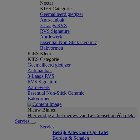
Nectar
KIES Categorie
Geëmailleerd gietijzer
Anti-aanbak
3-Laags RVS
RVS Signature
Aardewerk
Essential Non-Stick Ceramic
Bakvormen
KIES Kleur
KIES Categorie
Geëmailleerd gietijzer
Anti-aanbak
3-Laags RVS
RVS Signature
Aardewerk
Essential Non-Stick Ceramic
Bakvormen
Nieuw Binnen
Hier vind je al het nieuws van Le Creuset op één plek.
Servies
Servies
Bekijk Alles voor Op Tafel
Borden & Schalen