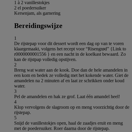
1 à 2 vanillestokjes
2 el poedersuiker
Kersenjam, als garnering
Bereidingswijze
1
De rijstepap voor dit dessert wordt een dag op van te voren
klaargemaakt, volgens het recept voor “Risengrød” {Link to
r0000000001556 } en een nacht in de koelkast bewaard. Zo
kan de rijstpap volledig opstijven.
2
Breng wat water aan de kook. Doe dan de hele amandelen in
een kom en bedek ze volledig met het kokende water. Giet de
amandelen na 2 minuten af en laat ze schrikken onder koud
water.
3
Pel de amandelen en hak ze grof. Laat één amandel heel!
4
Klop vervolgens de slagroom op en meng voorzichtig door de
rijstepap.
5
Snijd de vanillestokjes open, haal de zaadjes eruit en meng
met de poedersuiker. Roer daarna door de rijstepap.