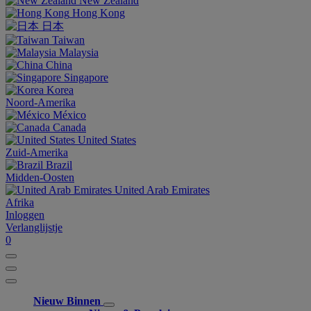
New Zealand
Hong Kong
日本
Taiwan
Malaysia
China
Singapore
Korea
Noord-Amerika
México
Canada
United States
Zuid-Amerika
Brazil
Midden-Oosten
United Arab Emirates
Afrika
Inloggen
Verlanglijstje
0
Nieuw Binnen