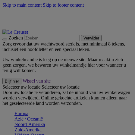
Skip to main content
Skip to footer content
Zomerse buitenmomenten met de BBQ Outdoor Collectie &
Thyme -
Shop Nu
De essentials van Le Creuset -
Ontdek Nu
Nieuwsbrieven: Registreer en bespaar 10%! -
Schrijf je nu in
Zoeken
Verwijder
Zorg ervoor dat uw wachtwoord sterk is, met minimaal 8 tekens,
inclusief een hoofdletter en een speciaal teken.
Uw winkelmandje is leeg op de nieuwe site. Maar maakt u zich
geen zorgen, we bewaren uw winkelmandje hier voor wanneer u
terug wilt komen.
Wissel van site
Blijf hier
Selecteer uw locatie
Selecteer uw locatie
Door uw locatie te veranderen, zal de inhoud van uw winkelwagen
worden verwijderd. Online gekochte artikelen kunnen alleen naar
het geselecteerde land worden verzonden.
Europa
Aziё / Oceaniё
Noord-Amerika
Zuid-Amerika