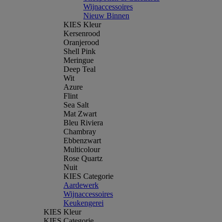
Wijnaccessoires
Nieuw Binnen
KIES Kleur
Kersenrood
Oranjerood
Shell Pink
Meringue
Deep Teal
Wit
Azure
Flint
Sea Salt
Mat Zwart
Bleu Riviera
Chambray
Ebbenzwart
Multicolour
Rose Quartz
Nuit
KIES Categorie
Aardewerk
Wijnaccessoires
Keukengerei
KIES Kleur
KIES Categorie