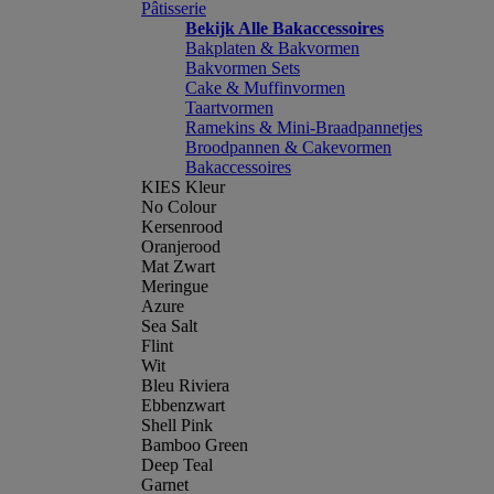
Pâtisserie
Bekijk Alle Bakaccessoires
Bakplaten & Bakvormen
Bakvormen Sets
Cake & Muffinvormen
Taartvormen
Ramekins & Mini-Braadpannetjes
Broodpannen & Cakevormen
Bakaccessoires
KIES Kleur
No Colour
Kersenrood
Oranjerood
Mat Zwart
Meringue
Azure
Sea Salt
Flint
Wit
Bleu Riviera
Ebbenzwart
Shell Pink
Bamboo Green
Deep Teal
Garnet