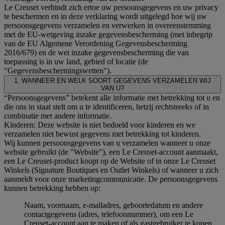
Le Creuset verbindt zich ertoe uw persoonsgegevens en uw privacy
te beschermen en in deze verklaring wordt uitgelegd hoe wij uw
persoonsgegevens verzamelen en verwerken in overeenstemming
met de EU-wetgeving inzake gegevensbescherming (met inbegrip
van de EU Algemene Verordening Gegevensbescherming
2016/679) en de wet inzake gegevensbescherming die van
toepassing is in uw land, gebied of locatie (de
"Gegevensbeschermingswetten").
1. WANNEER EN WELK SOORT GEGEVENS VERZAMELEN WIJ
VAN U?
“Persoonsgegevens” betekent alle informatie met betrekking tot u en
die ons in staat stelt om u te identificeren, hetzij rechtstreeks of in
combinatie met andere informatie.
Kinderen: Deze website is niet bedoeld voor kinderen en we
verzamelen niet bewust gegevens met betrekking tot kinderen.
Wij kunnen persoonsgegevens van u verzamelen wanneer u onze
website gebruikt (de "Website"), een Le Creuset-account aanmaakt,
een Le Creuset-product koopt op de Website of in onze Le Creuset
Winkels (Signature Boutiques en Outlet Winkels) of wanneer u zich
aanmeldt voor onze marketingcommunicatie. De persoonsgegevens
kunnen betrekking hebben op:
Naam, voornaam, e-mailadres, geboortedatum en andere
contactgegevens (adres, telefoonnummer), om een Le
Creuset-account aan te maken of als gastgebruiker te kopen,