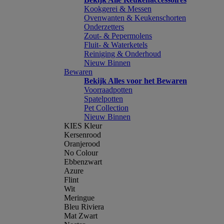
Kookgerei & Messen
Ovenwanten & Keukenschorten
Onderzetters
Zout- & Pepermolens
Fluit- & Waterketels
Reiniging & Onderhoud
Nieuw Binnen
Bewaren
Bekijk Alles voor het Bewaren
Voorraadpotten
Spatelpotten
Pet Collection
Nieuw Binnen
KIES Kleur
Kersenrood
Oranjerood
No Colour
Ebbenzwart
Azure
Flint
Wit
Meringue
Bleu Riviera
Mat Zwart