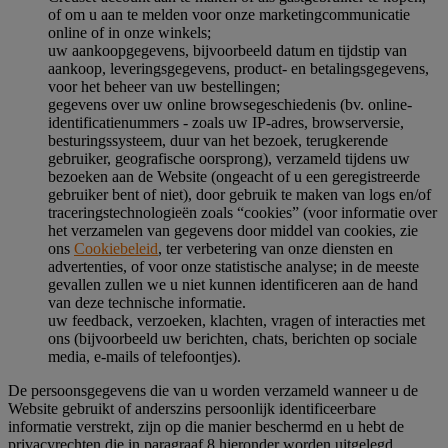
of om u aan te melden voor onze marketingcommunicatie
online of in onze winkels;
uw aankoopgegevens, bijvoorbeeld datum en tijdstip van
aankoop, leveringsgegevens, product- en betalingsgegevens,
voor het beheer van uw bestellingen;
gegevens over uw online browsegeschiedenis (bv. online-
identificatienummers - zoals uw IP-adres, browserversie,
besturingssysteem, duur van het bezoek, terugkerende
gebruiker, geografische oorsprong), verzameld tijdens uw
bezoeken aan de Website (ongeacht of u een geregistreerde
gebruiker bent of niet), door gebruik te maken van logs en/of
traceringstechnologieën zoals “cookies” (voor informatie over
het verzamelen van gegevens door middel van cookies, zie
ons
Cookiebeleid
, ter verbetering van onze diensten en
advertenties, of voor onze statistische analyse; in de meeste
gevallen zullen we u niet kunnen identificeren aan de hand
van deze technische informatie.
uw feedback, verzoeken, klachten, vragen of interacties met
ons (bijvoorbeeld uw berichten, chats, berichten op sociale
media, e-mails of telefoontjes).
De persoonsgegevens die van u worden verzameld wanneer u de
Website gebruikt of anderszins persoonlijk identificeerbare
informatie verstrekt, zijn op die manier beschermd en u hebt de
privacyrechten die in paragraaf 8 hieronder worden uitgelegd.