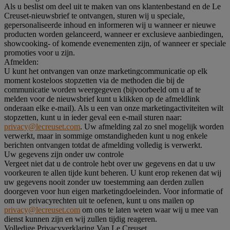
Als u beslist om deel uit te maken van ons klantenbestand en de Le
Creuset-nieuwsbrief te ontvangen, sturen wij u speciale,
gepersonaliseerde inhoud en informeren wij u wanneer er nieuwe
producten worden gelanceerd, wanneer er exclusieve aanbiedingen,
showcooking- of komende evenementen zijn, of wanneer er speciale
promoties voor u zijn.
Afmelden:
U kunt het ontvangen van onze marketingcommunicatie op elk
moment kosteloos stopzetten via de methoden die bij de
communicatie worden weergegeven (bijvoorbeeld om u af te
melden voor de nieuwsbrief kunt u klikken op de afmeldlink
onderaan elke e-mail). Als u een van onze marketingactiviteiten wilt
stopzetten, kunt u in ieder geval een e-mail sturen naar:
privacy@lecreuset.com
. Uw afmelding zal zo snel mogelijk worden
verwerkt, maar in sommige omstandigheden kunt u nog enkele
berichten ontvangen totdat de afmelding volledig is verwerkt.
Uw gegevens zijn onder uw controle
Vergeet niet dat u de controle hebt over uw gegevens en dat u uw
voorkeuren te allen tijde kunt beheren. U kunt erop rekenen dat wij
uw gegevens nooit zonder uw toestemming aan derden zullen
doorgeven voor hun eigen marketingdoeleinden. Voor informatie of
om uw privacyrechten uit te oefenen, kunt u ons mailen op
privacy@lecreuset.com
om ons te laten weten waar wij u mee van
dienst kunnen zijn en wij zullen tijdig reageren.
Volledige Privacyverklaring Van Le Creuset