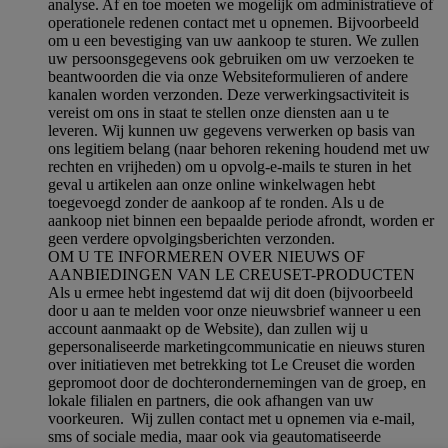
analyse. Af en toe moeten we mogelijk om administratieve of
operationele redenen contact met u opnemen. Bijvoorbeeld
om u een bevestiging van uw aankoop te sturen. We zullen
uw persoonsgegevens ook gebruiken om uw verzoeken te
beantwoorden die via onze Websiteformulieren of andere
kanalen worden verzonden. Deze verwerkingsactiviteit is
vereist om ons in staat te stellen onze diensten aan u te
leveren. Wij kunnen uw gegevens verwerken op basis van
ons legitiem belang (naar behoren rekening houdend met uw
rechten en vrijheden) om u opvolg-e-mails te sturen in het
geval u artikelen aan onze online winkelwagen hebt
toegevoegd zonder de aankoop af te ronden. Als u de
aankoop niet binnen een bepaalde periode afrondt, worden er
geen verdere opvolgingsberichten verzonden.
OM U TE INFORMEREN OVER NIEUWS OF
AANBIEDINGEN VAN LE CREUSET-PRODUCTEN
Als u ermee hebt ingestemd dat wij dit doen (bijvoorbeeld
door u aan te melden voor onze nieuwsbrief wanneer u een
account aanmaakt op de Website), dan zullen wij u
gepersonaliseerde marketingcommunicatie en nieuws sturen
over initiatieven met betrekking tot Le Creuset die worden
gepromoot door de dochterondernemingen van de groep, en
lokale filialen en partners, die ook afhangen van uw
voorkeuren. Wij zullen contact met u opnemen via e-mail,
sms of sociale media, maar ook via geautomatiseerde