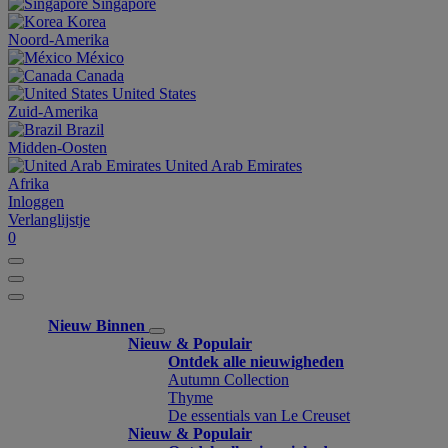
Singapore
Korea
Noord-Amerika
México
Canada
United States
Zuid-Amerika
Brazil
Midden-Oosten
United Arab Emirates
Afrika
Inloggen
Verlanglijstje
0
Nieuw Binnen
Nieuw & Populair
Ontdek alle nieuwigheden
Autumn Collection
Thyme
De essentials van Le Creuset
Nieuw & Populair