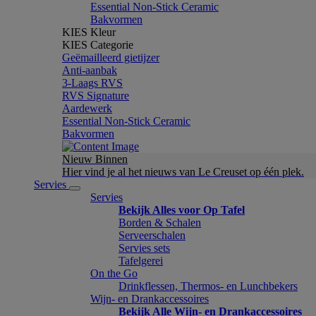
Essential Non-Stick Ceramic
Bakvormen
KIES Kleur
KIES Categorie
Geëmailleerd gietijzer
Anti-aanbak
3-Laags RVS
RVS Signature
Aardewerk
Essential Non-Stick Ceramic
Bakvormen
Nieuw Binnen
Hier vind je al het nieuws van Le Creuset op één plek.
Servies
Servies
Bekijk Alles voor Op Tafel
Borden & Schalen
Serveerschalen
Servies sets
Tafelgerei
On the Go
Drinkflessen, Thermos- en Lunchbekers
Wijn- en Drankaccessoires
Bekijk Alle Wijn- en Drankaccessoires