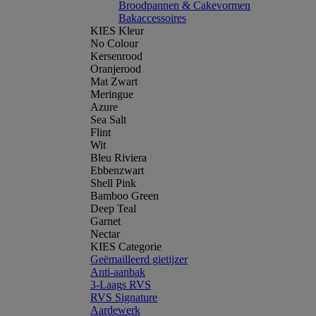
Broodpannen & Cakevormen
Bakaccessoires
KIES Kleur
No Colour
Kersenrood
Oranjerood
Mat Zwart
Meringue
Azure
Sea Salt
Flint
Wit
Bleu Riviera
Ebbenzwart
Shell Pink
Bamboo Green
Deep Teal
Garnet
Nectar
KIES Categorie
Geëmailleerd gietijzer
Anti-aanbak
3-Laags RVS
RVS Signature
Aardewerk