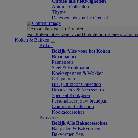
Ontdek alle nieuwigheden
Autumn Collection
Thyme
De essentials van Le Creuset
De essentials van Le Creuset
Van koken tot serveren: vind hier de onmisbare product
Koken & Bakken
Koken
Bekijk Alles voor het Koken
Braadpannen
Pannensets
Steel & Kookpannen
Koekenpannen & Wokken
Grillpannen
BBQ Outdoor Collection
Braadsledes & Accessoires
Speciaal Kookgerei
Personaliseer jouw braadpan
Gourmand Collection
Kookaccessoires
Pâtisserie
Bekijk Alle Bakaccessoires
Bakplaten & Bakvormen
Bakvormen Sets