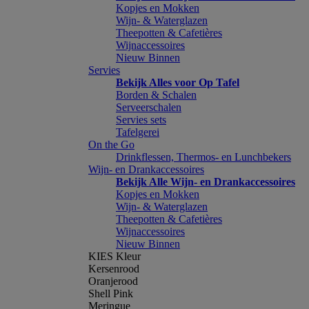
Kopjes en Mokken
Wijn- & Waterglazen
Theepotten & Cafetières
Wijnaccessoires
Nieuw Binnen
Servies
Bekijk Alles voor Op Tafel
Borden & Schalen
Serveerschalen
Servies sets
Tafelgerei
On the Go
Drinkflessen, Thermos- en Lunchbekers
Wijn- en Drankaccessoires
Bekijk Alle Wijn- en Drankaccessoires
Kopjes en Mokken
Wijn- & Waterglazen
Theepotten & Cafetières
Wijnaccessoires
Nieuw Binnen
KIES Kleur
Kersenrood
Oranjerood
Shell Pink
Meringue