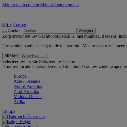
Skip to main content
Skip to footer content
Zomerse buitenmomenten met de BBQ Outdoor Collectie & Thy
De essentials van Le Creuset -
Ontdek Nu
Nieuwsbrieven: Registreer en bespaar 10%! -
Schrijf je nu in
Zoeken
Verwijder
Zorg ervoor dat uw wachtwoord sterk is, met minimaal 8 tekens, inclus
Uw winkelmandje is leeg op de nieuwe site. Maar maakt u zich geen
Wissel van site
Blijf hier
Selecteer uw locatie
Selecteer uw locatie
Door uw locatie te veranderen, zal de inhoud van uw winkelwagen wo
Europa
Aziё / Oceaniё
Noord-Amerika
Zuid-Amerika
Midden-Oosten
Afrika
Europa
Österreich
België
Schweiz