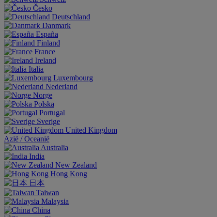
Česko
Deutschland
Danmark
España
Finland
France
Ireland
Italia
Luxembourg
Nederland
Norge
Polska
Portugal
Sverige
United Kingdom
Aziё / Oceaniё
Australia
India
New Zealand
Hong Kong
日本
Taiwan
Malaysia
China