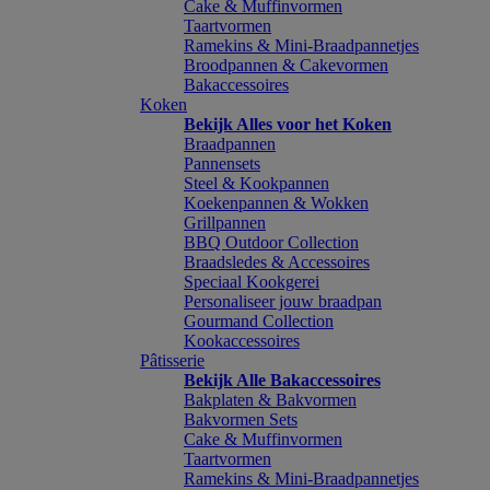
Cake & Muffinvormen
Taartvormen
Ramekins & Mini-Braadpannetjes
Broodpannen & Cakevormen
Bakaccessoires
Koken
Bekijk Alles voor het Koken
Braadpannen
Pannensets
Steel & Kookpannen
Koekenpannen & Wokken
Grillpannen
BBQ Outdoor Collection
Braadsledes & Accessoires
Speciaal Kookgerei
Personaliseer jouw braadpan
Gourmand Collection
Kookaccessoires
Pâtisserie
Bekijk Alle Bakaccessoires
Bakplaten & Bakvormen
Bakvormen Sets
Cake & Muffinvormen
Taartvormen
Ramekins & Mini-Braadpannetjes