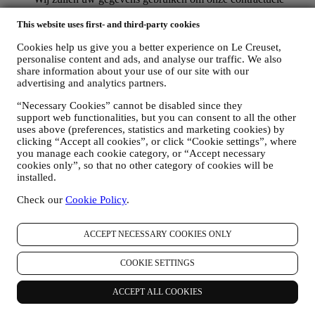
relatie met u, uw aankoop van producten op de Website, uw
gebruik van de Website, eventuele latere hulp na de verkoop
This website uses first- and third-party cookies
of uw deelname aan onze wedstrijden te beheren. Mogelijk
Cookies help us give you a better experience on Le Creuset,
moeten we bepaalde gegevens over u verwerken voor onze
personalise content and ads, and analyse our traffic. We also
administratieve doeleinden die verband houden met onze
share information about your use of our site with our
contractuele relatie met u, zoals de boekhouding, facturering
advertising and analytics partners.
en controle, verificatie van betaalkaarten, fraudescreening,
veiligheid, beveiliging, systeemtests, onderhoud en statistische
“Necessary Cookies” cannot be disabled since they
analyse. Af en toe moeten we mogelijk om administratieve of
support web functionalities, but you can consent to all the other
operationele redenen contact met u opnemen. Bijvoorbeeld
uses above (preferences, statistics and marketing cookies) by
om u een bevestiging van uw aankoop te sturen. We zullen
clicking “Accept all cookies”, or click “Cookie settings”, where
uw persoonsgegevens ook gebruiken om uw verzoeken te
you manage each cookie category, or “Accept necessary
beantwoorden die via onze Websiteformulieren of andere
cookies only”, so that no other category of cookies will be
kanalen worden verzonden. Deze verwerkingsactiviteit is
installed.
vereist om ons in staat te stellen onze diensten aan u te
Check our
Cookie Policy
.
leveren. Wij kunnen uw gegevens verwerken op basis van
ons legitiem belang (naar behoren rekening houdend met uw
rechten en vrijheden) om u opvolg-e-mails te sturen in het
ACCEPT NECESSARY COOKIES ONLY
geval u artikelen aan onze online winkelwagen hebt
toegevoegd zonder de aankoop af te ronden. Als u de
COOKIE SETTINGS
aankoop niet binnen een bepaalde periode afrondt, worden er
geen verdere opvolgingsberichten verzonden.
OM U TE INFORMEREN OVER NIEUWS OF
ACCEPT ALL COOKIES
AANBIEDINGEN VAN LE CREUSET-PRODUCTEN