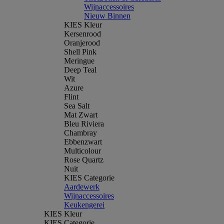
Wijnaccessoires
Nieuw Binnen
KIES Kleur
Kersenrood
Oranjerood
Shell Pink
Meringue
Deep Teal
Wit
Azure
Flint
Sea Salt
Mat Zwart
Bleu Riviera
Chambray
Ebbenzwart
Multicolour
Rose Quartz
Nuit
KIES Categorie
Aardewerk
Wijnaccessoires
Keukengerei
KIES Kleur
KIES Categorie