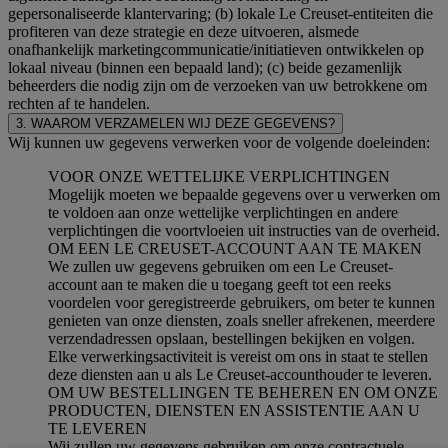
gepersonaliseerde klantervaring; (b) lokale Le Creuset-entiteiten die
profiteren van deze strategie en deze uitvoeren, alsmede
onafhankelijk marketingcommunicatie/initiatieven ontwikkelen op
lokaal niveau (binnen een bepaald land); (c) beide gezamenlijk
beheerders die nodig zijn om de verzoeken van uw betrokkene om
rechten af te handelen.
3. WAAROM VERZAMELEN WIJ DEZE GEGEVENS?
Wij kunnen uw gegevens verwerken voor de volgende doeleinden:
VOOR ONZE WETTELIJKE VERPLICHTINGEN
Mogelijk moeten we bepaalde gegevens over u verwerken om
te voldoen aan onze wettelijke verplichtingen en andere
verplichtingen die voortvloeien uit instructies van de overheid.
OM EEN LE CREUSET-ACCOUNT AAN TE MAKEN
We zullen uw gegevens gebruiken om een Le Creuset-
account aan te maken die u toegang geeft tot een reeks
voordelen voor geregistreerde gebruikers, om beter te kunnen
genieten van onze diensten, zoals sneller afrekenen, meerdere
verzendadressen opslaan, bestellingen bekijken en volgen.
Elke verwerkingsactiviteit is vereist om ons in staat te stellen
deze diensten aan u als Le Creuset-accounthouder te leveren.
OM UW BESTELLINGEN TE BEHEREN EN OM ONZE
PRODUCTEN, DIENSTEN EN ASSISTENTIE AAN U
TE LEVEREN
Wij zullen uw gegevens gebruiken om onze contractuele