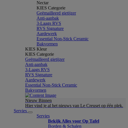
Nectar
KIES Categorie
Geëmailleerd gietijzer
Anti-aanbak
3-Laags RVS
RVS Signature
Aardewerk
Essential Non-Stick Ceramic
Bakvormen
KIES Kleur
KIES Categorie
Geëmailleerd gietijzer
Anti-aanbak
3-Laags RVS
RVS Signature
Aardewerk
Essential Non-Stick Ceramic
Bakvormen
Nieuw Binnen
Hier vind je al het nieuws van Le Creuset op één plek.
Servies
Servies
Bekijk Alles voor Op Tafel
Borden & Schalen