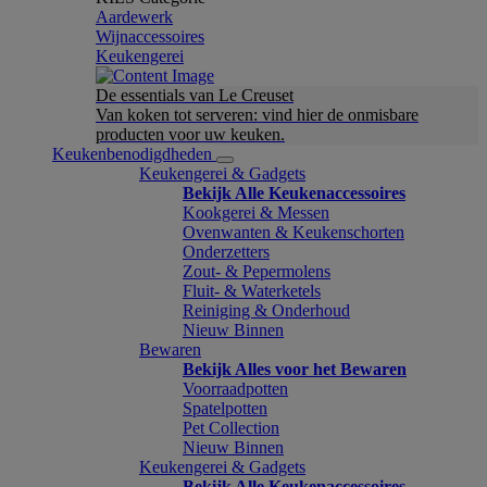
Aardewerk
Wijnaccessoires
Keukengerei
De essentials van Le Creuset
Van koken tot serveren: vind hier de onmisbare
producten voor uw keuken.
Keukenbenodigdheden
Keukengerei & Gadgets
Bekijk Alle Keukenaccessoires
Kookgerei & Messen
Ovenwanten & Keukenschorten
Onderzetters
Zout- & Pepermolens
Fluit- & Waterketels
Reiniging & Onderhoud
Nieuw Binnen
Bewaren
Bekijk Alles voor het Bewaren
Voorraadpotten
Spatelpotten
Pet Collection
Nieuw Binnen
Keukengerei & Gadgets
Bekijk Alle Keukenaccessoires