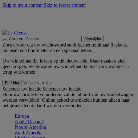
Skip to main content
Skip to footer content
Zomerse buitenmomenten met de BBQ Outdoor Collectie &
Thyme -
Shop Nu
De essentials van Le Creuset -
Ontdek Nu
Nieuwsbrieven: Registreer en bespaar 10%! -
Schrijf je nu in
Zoeken
Verwijder
Zorg ervoor dat uw wachtwoord sterk is, met minimaal 8 tekens,
inclusief een hoofdletter en een speciaal teken.
Uw winkelmandje is leeg op de nieuwe site. Maar maakt u zich
geen zorgen, we bewaren uw winkelmandje hier voor wanneer u
terug wilt komen.
Wissel van site
Blijf hier
Selecteer uw locatie
Selecteer uw locatie
Door uw locatie te veranderen, zal de inhoud van uw winkelwagen
worden verwijderd. Online gekochte artikelen kunnen alleen naar
het geselecteerde land worden verzonden.
Europa
Aziё / Oceaniё
Noord-Amerika
Zuid-Amerika