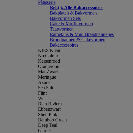
Pâtisserie
Bekijk Alle Bakaccessoires
Bakplaten & Bakvormen
Bakvormen Sets
Cake & Muffinvormen
Taartvormen
Ramekins & Mini-Braadpannetjes
Broodpannen & Cakevormen
Bakaccessoires
KIES Kleur
No Colour
Kersenrood
Oranjerood
Mat Zwart
Meringue
Azure
Sea Salt
Flint
Wit
Bleu Riviera
Ebbenzwart
Shell Pink
Bamboo Green
Deep Teal
Garnet