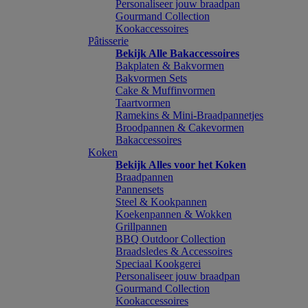
Personaliseer jouw braadpan
Gourmand Collection
Kookaccessoires
Pâtisserie
Bekijk Alle Bakaccessoires
Bakplaten & Bakvormen
Bakvormen Sets
Cake & Muffinvormen
Taartvormen
Ramekins & Mini-Braadpannetjes
Broodpannen & Cakevormen
Bakaccessoires
Koken
Bekijk Alles voor het Koken
Braadpannen
Pannensets
Steel & Kookpannen
Koekenpannen & Wokken
Grillpannen
BBQ Outdoor Collection
Braadsledes & Accessoires
Speciaal Kookgerei
Personaliseer jouw braadpan
Gourmand Collection
Kookaccessoires