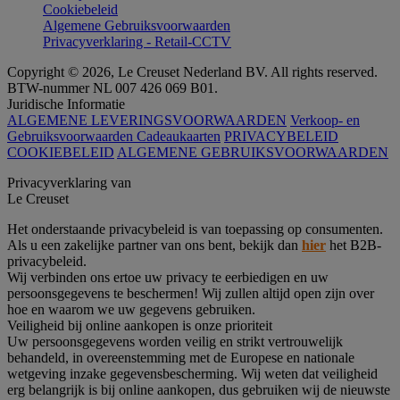
Cookiebeleid
Algemene Gebruiksvoorwaarden
Privacyverklaring - Retail-CCTV
Copyright © 2026, Le Creuset Nederland BV. All rights reserved.
BTW-nummer NL 007 426 069 B01.
Juridische Informatie
ALGEMENE LEVERINGSVOORWAARDEN
Verkoop- en
Gebruiksvoorwaarden Cadeaukaarten
PRIVACYBELEID
COOKIEBELEID
ALGEMENE GEBRUIKSVOORWAARDEN
Privacyverklaring van
Le Creuset
Het onderstaande privacybeleid is van toepassing op consumenten.
Als u een zakelijke partner van ons bent, bekijk dan
hier
het B2B-
privacybeleid.
Wij verbinden ons ertoe uw privacy te eerbiedigen en uw
persoonsgegevens te beschermen! Wij zullen altijd open zijn over
hoe en waarom we uw gegevens gebruiken.
Veiligheid bij online aankopen is onze prioriteit
Uw persoonsgegevens worden veilig en strikt vertrouwelijk
behandeld, in overeenstemming met de Europese en nationale
wetgeving inzake gegevensbescherming. Wij weten dat veiligheid
erg belangrijk is bij online aankopen, dus gebruiken wij de nieuwste