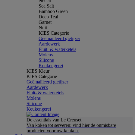
Nectar
Sea Salt
Bamboo Green
Deep Teal
Garnet
Nuit
KIES Categorie
Geëmailleerd gietijzer
Aardewerk
Fluit- & waterketels
Molens
Silicone
Keukengerei
KIES Kleur
KIES Categorie
Geëmailleerd gietijzer
Aardewerk
Fluit- & waterketels
Molens
Silicone
Keukengerei
De essentials van Le Creuset
Van koken tot serveren: vind hier de onmisbare
producten voor uw keuken.