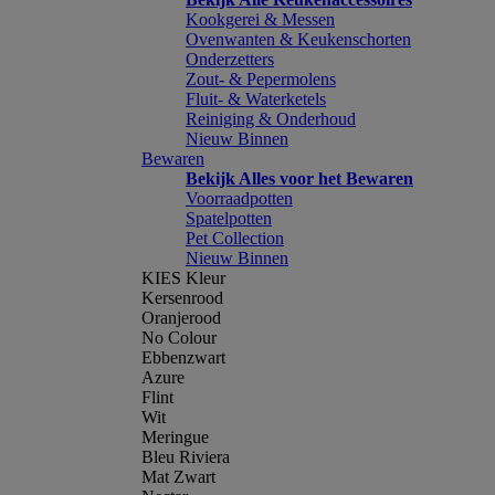
Kookgerei & Messen
Ovenwanten & Keukenschorten
Onderzetters
Zout- & Pepermolens
Fluit- & Waterketels
Reiniging & Onderhoud
Nieuw Binnen
Bewaren
Bekijk Alles voor het Bewaren
Voorraadpotten
Spatelpotten
Pet Collection
Nieuw Binnen
KIES Kleur
Kersenrood
Oranjerood
No Colour
Ebbenzwart
Azure
Flint
Wit
Meringue
Bleu Riviera
Mat Zwart