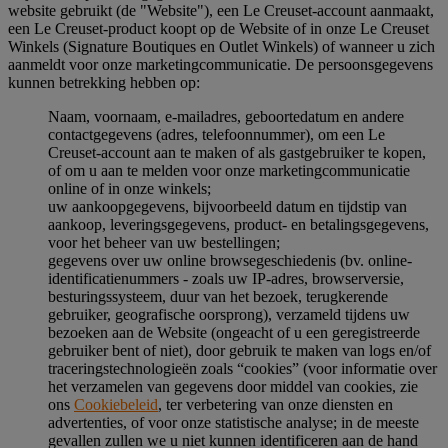
website gebruikt (de "Website"), een Le Creuset-account aanmaakt,
een Le Creuset-product koopt op de Website of in onze Le Creuset
Winkels (Signature Boutiques en Outlet Winkels) of wanneer u zich
aanmeldt voor onze marketingcommunicatie. De persoonsgegevens
kunnen betrekking hebben op:
Naam, voornaam, e-mailadres, geboortedatum en andere
contactgegevens (adres, telefoonnummer), om een Le
Creuset-account aan te maken of als gastgebruiker te kopen,
of om u aan te melden voor onze marketingcommunicatie
online of in onze winkels;
uw aankoopgegevens, bijvoorbeeld datum en tijdstip van
aankoop, leveringsgegevens, product- en betalingsgegevens,
voor het beheer van uw bestellingen;
gegevens over uw online browsegeschiedenis (bv. online-
identificatienummers - zoals uw IP-adres, browserversie,
besturingssysteem, duur van het bezoek, terugkerende
gebruiker, geografische oorsprong), verzameld tijdens uw
bezoeken aan de Website (ongeacht of u een geregistreerde
gebruiker bent of niet), door gebruik te maken van logs en/of
traceringstechnologieën zoals “cookies” (voor informatie over
het verzamelen van gegevens door middel van cookies, zie
ons
Cookiebeleid
, ter verbetering van onze diensten en
advertenties, of voor onze statistische analyse; in de meeste
gevallen zullen we u niet kunnen identificeren aan de hand