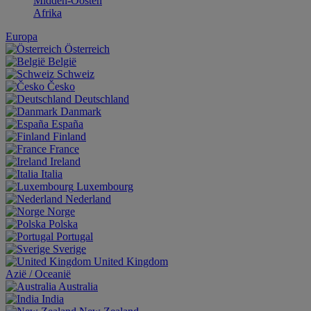
Midden-Oosten
Afrika
Europa
Österreich
België
Schweiz
Česko
Deutschland
Danmark
España
Finland
France
Ireland
Italia
Luxembourg
Nederland
Norge
Polska
Portugal
Sverige
United Kingdom
Aziё / Oceaniё
Australia
India