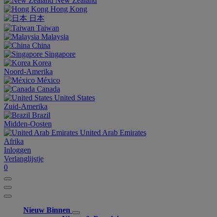
New Zealand
Hong Kong
日本
Taiwan
Malaysia
China
Singapore
Korea
Noord-Amerika
México
Canada
United States
Zuid-Amerika
Brazil
Midden-Oosten
United Arab Emirates
Afrika
Inloggen
Verlanglijstje
0
Nieuw Binnen