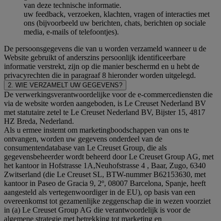
van deze technische informatie.
uw feedback, verzoeken, klachten, vragen of interacties met
ons (bijvoorbeeld uw berichten, chats, berichten op sociale
media, e-mails of telefoontjes).
De persoonsgegevens die van u worden verzameld wanneer u de
Website gebruikt of anderszins persoonlijk identificeerbare
informatie verstrekt, zijn op die manier beschermd en u hebt de
privacyrechten die in paragraaf 8 hieronder worden uitgelegd.
2. WIE VERZAMELT UW GEGEVENS?
De verwerkingsverantwoordelijke voor de e-commercediensten die
via de website worden aangeboden, is Le Creuset Nederland BV
met statutaire zetel te Le Creuset Nederland BV, Bijster 15, 4817
HZ Breda, Nederland.
Als u ermee instemt om marketingboodschappen van ons te
ontvangen, worden uw gegevens onderdeel van de
consumentendatabase van Le Creuset Group, die als
gegevensbeheerder wordt beheerd door Le Creuset Group AG, met
het kantoor in Hofstrasse 1A,Neuhofstrasse 4 , Baar, Zugo, 6340
Zwitserland (die Le Creuset SL, BTW-nummer B62153630, met
kantoor in Paseo de Gracia 9, 2º, 08007 Barcelona, Spanje, heeft
aangesteld als vertegenwoordiger in de EU), op basis van een
overeenkomst tot gezamenlijke zeggenschap die in wezen voorziet
in (a) Le Creuset Group AG die verantwoordelijk is voor de
algemene strategie met betrekking tot marketing en