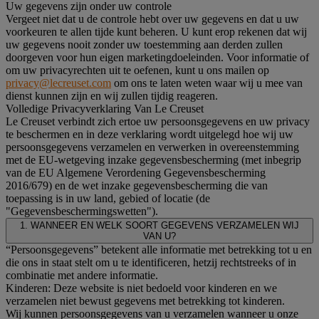
Uw gegevens zijn onder uw controle
Vergeet niet dat u de controle hebt over uw gegevens en dat u uw
voorkeuren te allen tijde kunt beheren. U kunt erop rekenen dat wij
uw gegevens nooit zonder uw toestemming aan derden zullen
doorgeven voor hun eigen marketingdoeleinden. Voor informatie of
om uw privacyrechten uit te oefenen, kunt u ons mailen op
privacy@lecreuset.com
om ons te laten weten waar wij u mee van
dienst kunnen zijn en wij zullen tijdig reageren.
Volledige Privacyverklaring Van Le Creuset
Le Creuset verbindt zich ertoe uw persoonsgegevens en uw privacy
te beschermen en in deze verklaring wordt uitgelegd hoe wij uw
persoonsgegevens verzamelen en verwerken in overeenstemming
met de EU-wetgeving inzake gegevensbescherming (met inbegrip
van de EU Algemene Verordening Gegevensbescherming
2016/679) en de wet inzake gegevensbescherming die van
toepassing is in uw land, gebied of locatie (de
"Gegevensbeschermingswetten").
1. WANNEER EN WELK SOORT GEGEVENS VERZAMELEN WIJ
VAN U?
“Persoonsgegevens” betekent alle informatie met betrekking tot u en
die ons in staat stelt om u te identificeren, hetzij rechtstreeks of in
combinatie met andere informatie.
Kinderen: Deze website is niet bedoeld voor kinderen en we
verzamelen niet bewust gegevens met betrekking tot kinderen.
Wij kunnen persoonsgegevens van u verzamelen wanneer u onze