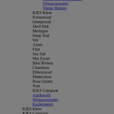
Wijnaccessoires
Nieuw Binnen
KIES Kleur
Kersenrood
Oranjerood
Shell Pink
Meringue
Deep Teal
Wit
Azure
Flint
Sea Salt
Mat Zwart
Bleu Riviera
Chambray
Ebbenzwart
Multicolour
Rose Quartz
Nuit
KIES Categorie
Aardewerk
Wijnaccessoires
Keukengerei
KIES Kleur
KIES Categorie