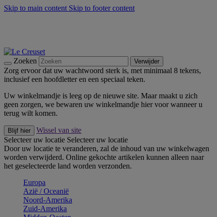
Skip to main content
Skip to footer content
Zomerse buitenmomenten met de BBQ Outdoor Collectie &
Thyme -
Shop Nu
De essentials van Le Creuset -
Ontdek Nu
Nieuwsbrieven: Registreer en bespaar 10%! -
Schrijf je nu in
Zoeken
Verwijder
Zorg ervoor dat uw wachtwoord sterk is, met minimaal 8 tekens,
inclusief een hoofdletter en een speciaal teken.
Uw winkelmandje is leeg op de nieuwe site. Maar maakt u zich
geen zorgen, we bewaren uw winkelmandje hier voor wanneer u
terug wilt komen.
Wissel van site
Blijf hier
Selecteer uw locatie
Selecteer uw locatie
Door uw locatie te veranderen, zal de inhoud van uw winkelwagen
worden verwijderd. Online gekochte artikelen kunnen alleen naar
het geselecteerde land worden verzonden.
Europa
Aziё / Oceaniё
Noord-Amerika
Zuid-Amerika