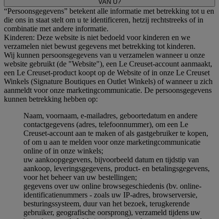
VAN U?
“Persoonsgegevens” betekent alle informatie met betrekking tot u en
die ons in staat stelt om u te identificeren, hetzij rechtstreeks of in
combinatie met andere informatie.
Kinderen: Deze website is niet bedoeld voor kinderen en we
verzamelen niet bewust gegevens met betrekking tot kinderen.
Wij kunnen persoonsgegevens van u verzamelen wanneer u onze
website gebruikt (de "Website"), een Le Creuset-account aanmaakt,
een Le Creuset-product koopt op de Website of in onze Le Creuset
Winkels (Signature Boutiques en Outlet Winkels) of wanneer u zich
aanmeldt voor onze marketingcommunicatie. De persoonsgegevens
kunnen betrekking hebben op:
Naam, voornaam, e-mailadres, geboortedatum en andere
contactgegevens (adres, telefoonnummer), om een Le
Creuset-account aan te maken of als gastgebruiker te kopen,
of om u aan te melden voor onze marketingcommunicatie
online of in onze winkels;
uw aankoopgegevens, bijvoorbeeld datum en tijdstip van
aankoop, leveringsgegevens, product- en betalingsgegevens,
voor het beheer van uw bestellingen;
gegevens over uw online browsegeschiedenis (bv. online-
identificatienummers - zoals uw IP-adres, browserversie,
besturingssysteem, duur van het bezoek, terugkerende
gebruiker, geografische oorsprong), verzameld tijdens uw