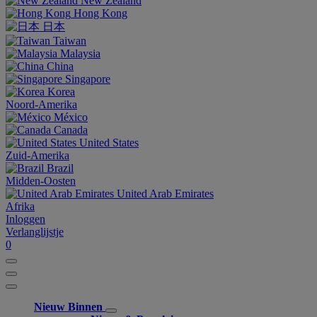
New Zealand
Hong Kong
日本
Taiwan
Malaysia
China
Singapore
Korea
Noord-Amerika
México
Canada
United States
Zuid-Amerika
Brazil
Midden-Oosten
United Arab Emirates
Afrika
Inloggen
Verlanglijstje
0
Nieuw Binnen