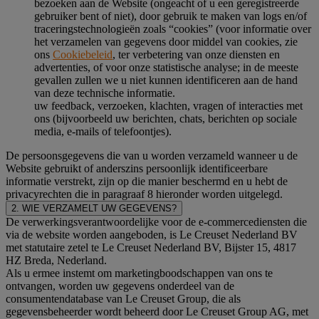
bezoeken aan de Website (ongeacht of u een geregistreerde
gebruiker bent of niet), door gebruik te maken van logs en/of
traceringstechnologieën zoals “cookies” (voor informatie over
het verzamelen van gegevens door middel van cookies, zie
ons
Cookiebeleid
, ter verbetering van onze diensten en
advertenties, of voor onze statistische analyse; in de meeste
gevallen zullen we u niet kunnen identificeren aan de hand
van deze technische informatie.
uw feedback, verzoeken, klachten, vragen of interacties met
ons (bijvoorbeeld uw berichten, chats, berichten op sociale
media, e-mails of telefoontjes).
De persoonsgegevens die van u worden verzameld wanneer u de
Website gebruikt of anderszins persoonlijk identificeerbare
informatie verstrekt, zijn op die manier beschermd en u hebt de
privacyrechten die in paragraaf 8 hieronder worden uitgelegd.
2. WIE VERZAMELT UW GEGEVENS?
De verwerkingsverantwoordelijke voor de e-commercediensten die
via de website worden aangeboden, is Le Creuset Nederland BV
met statutaire zetel te Le Creuset Nederland BV, Bijster 15, 4817
HZ Breda, Nederland.
Als u ermee instemt om marketingboodschappen van ons te
ontvangen, worden uw gegevens onderdeel van de
consumentendatabase van Le Creuset Group, die als
gegevensbeheerder wordt beheerd door Le Creuset Group AG, met