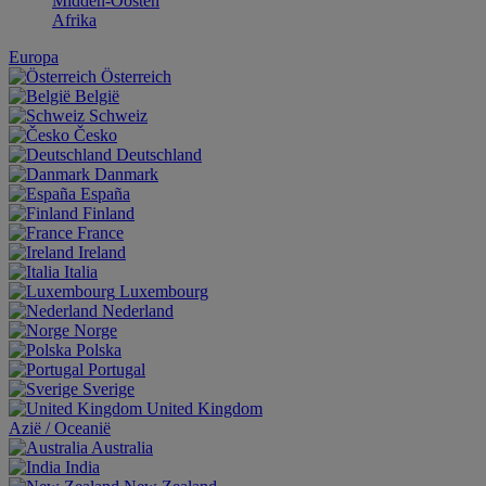
Midden-Oosten
Afrika
Europa
Österreich
België
Schweiz
Česko
Deutschland
Danmark
España
Finland
France
Ireland
Italia
Luxembourg
Nederland
Norge
Polska
Portugal
Sverige
United Kingdom
Aziё / Oceaniё
Australia
India