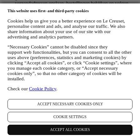
verzendadressen opslaan, bestellingen bekijken en volgen.
Elke verwerkingsactiviteit is vereist om ons in staat te stellen
This website uses first- and third-party cookies
deze diensten aan u als Le Creuset-accounthouder te leveren.
OM UW BESTELLINGEN TE BEHEREN EN OM ONZE
Cookies help us give you a better experience on Le Creuset,
PRODUCTEN, DIENSTEN EN ASSISTENTIE AAN U
personalise content and ads, and analyse our traffic. We also
TE LEVEREN
share information about your use of our site with our
Wij zullen uw gegevens gebruiken om onze contractuele
advertising and analytics partners.
relatie met u, uw aankoop van producten op de Website, uw
“Necessary Cookies” cannot be disabled since they
gebruik van de Website, eventuele latere hulp na de verkoop
support web functionalities, but you can consent to all the other
of uw deelname aan onze wedstrijden te beheren. Mogelijk
uses above (preferences, statistics and marketing cookies) by
moeten we bepaalde gegevens over u verwerken voor onze
clicking “Accept all cookies”, or click “Cookie settings”, where
administratieve doeleinden die verband houden met onze
you manage each cookie category, or “Accept necessary
contractuele relatie met u, zoals de boekhouding, facturering
cookies only”, so that no other category of cookies will be
en controle, verificatie van betaalkaarten, fraudescreening,
installed.
veiligheid, beveiliging, systeemtests, onderhoud en statistische
analyse. Af en toe moeten we mogelijk om administratieve of
Check our
Cookie Policy
.
operationele redenen contact met u opnemen. Bijvoorbeeld
om u een bevestiging van uw aankoop te sturen. We zullen
uw persoonsgegevens ook gebruiken om uw verzoeken te
ACCEPT NECESSARY COOKIES ONLY
beantwoorden die via onze Websiteformulieren of andere
kanalen worden verzonden. Deze verwerkingsactiviteit is
COOKIE SETTINGS
vereist om ons in staat te stellen onze diensten aan u te
leveren. Wij kunnen uw gegevens verwerken op basis van
ACCEPT ALL COOKIES
ons legitiem belang (naar behoren rekening houdend met uw
rechten en vrijheden) om u opvolg-e-mails te sturen in het