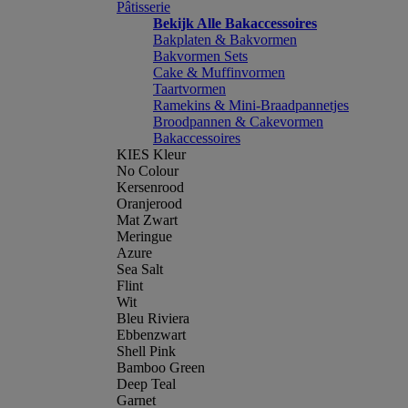
Pâtisserie
Bekijk Alle Bakaccessoires
Bakplaten & Bakvormen
Bakvormen Sets
Cake & Muffinvormen
Taartvormen
Ramekins & Mini-Braadpannetjes
Broodpannen & Cakevormen
Bakaccessoires
KIES Kleur
No Colour
Kersenrood
Oranjerood
Mat Zwart
Meringue
Azure
Sea Salt
Flint
Wit
Bleu Riviera
Ebbenzwart
Shell Pink
Bamboo Green
Deep Teal
Garnet