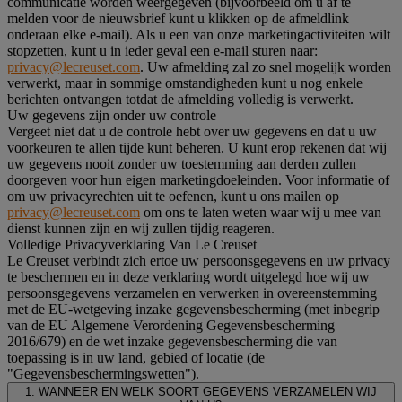
communicatie worden weergegeven (bijvoorbeeld om u af te
melden voor de nieuwsbrief kunt u klikken op de afmeldlink
onderaan elke e-mail). Als u een van onze marketingactiviteiten wilt
stopzetten, kunt u in ieder geval een e-mail sturen naar:
privacy@lecreuset.com
. Uw afmelding zal zo snel mogelijk worden
verwerkt, maar in sommige omstandigheden kunt u nog enkele
berichten ontvangen totdat de afmelding volledig is verwerkt.
Uw gegevens zijn onder uw controle
Vergeet niet dat u de controle hebt over uw gegevens en dat u uw
voorkeuren te allen tijde kunt beheren. U kunt erop rekenen dat wij
uw gegevens nooit zonder uw toestemming aan derden zullen
doorgeven voor hun eigen marketingdoeleinden. Voor informatie of
om uw privacyrechten uit te oefenen, kunt u ons mailen op
privacy@lecreuset.com
om ons te laten weten waar wij u mee van
dienst kunnen zijn en wij zullen tijdig reageren.
Volledige Privacyverklaring Van Le Creuset
Le Creuset verbindt zich ertoe uw persoonsgegevens en uw privacy
te beschermen en in deze verklaring wordt uitgelegd hoe wij uw
persoonsgegevens verzamelen en verwerken in overeenstemming
met de EU-wetgeving inzake gegevensbescherming (met inbegrip
van de EU Algemene Verordening Gegevensbescherming
2016/679) en de wet inzake gegevensbescherming die van
toepassing is in uw land, gebied of locatie (de
"Gegevensbeschermingswetten").
1. WANNEER EN WELK SOORT GEGEVENS VERZAMELEN WIJ