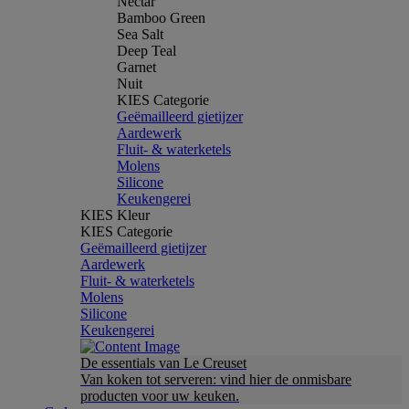
Nectar
Bamboo Green
Sea Salt
Deep Teal
Garnet
Nuit
KIES Categorie
Geëmailleerd gietijzer
Aardewerk
Fluit- & waterketels
Molens
Silicone
Keukengerei
KIES Kleur
KIES Categorie
Geëmailleerd gietijzer
Aardewerk
Fluit- & waterketels
Molens
Silicone
Keukengerei
De essentials van Le Creuset
Van koken tot serveren: vind hier de onmisbare
producten voor uw keuken.