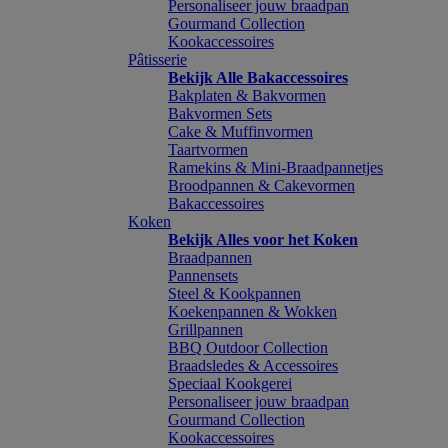
Personaliseer jouw braadpan
Gourmand Collection
Kookaccessoires
Pâtisserie
Bekijk Alle Bakaccessoires
Bakplaten & Bakvormen
Bakvormen Sets
Cake & Muffinvormen
Taartvormen
Ramekins & Mini-Braadpannetjes
Broodpannen & Cakevormen
Bakaccessoires
Koken
Bekijk Alles voor het Koken
Braadpannen
Pannensets
Steel & Kookpannen
Koekenpannen & Wokken
Grillpannen
BBQ Outdoor Collection
Braadsledes & Accessoires
Speciaal Kookgerei
Personaliseer jouw braadpan
Gourmand Collection
Kookaccessoires