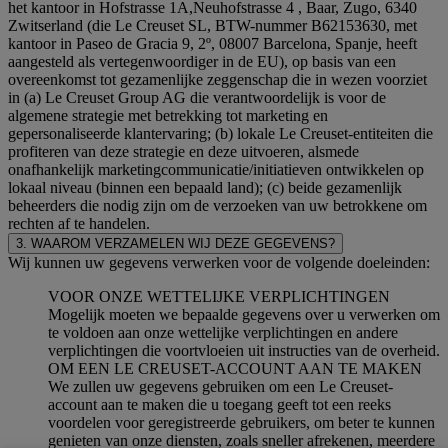
het kantoor in Hofstrasse 1A,Neuhofstrasse 4 , Baar, Zugo, 6340
Zwitserland (die Le Creuset SL, BTW-nummer B62153630, met
kantoor in Paseo de Gracia 9, 2º, 08007 Barcelona, Spanje, heeft
aangesteld als vertegenwoordiger in de EU), op basis van een
overeenkomst tot gezamenlijke zeggenschap die in wezen voorziet
in (a) Le Creuset Group AG die verantwoordelijk is voor de
algemene strategie met betrekking tot marketing en
gepersonaliseerde klantervaring; (b) lokale Le Creuset-entiteiten die
profiteren van deze strategie en deze uitvoeren, alsmede
onafhankelijk marketingcommunicatie/initiatieven ontwikkelen op
lokaal niveau (binnen een bepaald land); (c) beide gezamenlijk
beheerders die nodig zijn om de verzoeken van uw betrokkene om
rechten af te handelen.
3. WAAROM VERZAMELEN WIJ DEZE GEGEVENS?
Wij kunnen uw gegevens verwerken voor de volgende doeleinden:
VOOR ONZE WETTELIJKE VERPLICHTINGEN
Mogelijk moeten we bepaalde gegevens over u verwerken om
te voldoen aan onze wettelijke verplichtingen en andere
verplichtingen die voortvloeien uit instructies van de overheid.
OM EEN LE CREUSET-ACCOUNT AAN TE MAKEN
We zullen uw gegevens gebruiken om een Le Creuset-
account aan te maken die u toegang geeft tot een reeks
voordelen voor geregistreerde gebruikers, om beter te kunnen
genieten van onze diensten, zoals sneller afrekenen, meerdere