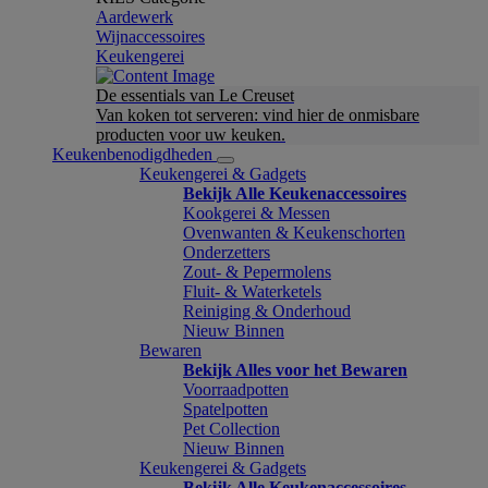
Aardewerk
Wijnaccessoires
Keukengerei
De essentials van Le Creuset
Van koken tot serveren: vind hier de onmisbare
producten voor uw keuken.
Keukenbenodigdheden
Keukengerei & Gadgets
Bekijk Alle Keukenaccessoires
Kookgerei & Messen
Ovenwanten & Keukenschorten
Onderzetters
Zout- & Pepermolens
Fluit- & Waterketels
Reiniging & Onderhoud
Nieuw Binnen
Bewaren
Bekijk Alles voor het Bewaren
Voorraadpotten
Spatelpotten
Pet Collection
Nieuw Binnen
Keukengerei & Gadgets
Bekijk Alle Keukenaccessoires