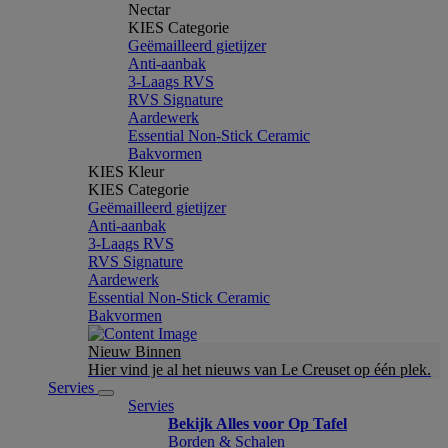
Nectar
KIES Categorie
Geëmailleerd gietijzer
Anti-aanbak
3-Laags RVS
RVS Signature
Aardewerk
Essential Non-Stick Ceramic
Bakvormen
KIES Kleur
KIES Categorie
Geëmailleerd gietijzer
Anti-aanbak
3-Laags RVS
RVS Signature
Aardewerk
Essential Non-Stick Ceramic
Bakvormen
Nieuw Binnen
Hier vind je al het nieuws van Le Creuset op één plek.
Servies
Servies
Bekijk Alles voor Op Tafel
Borden & Schalen