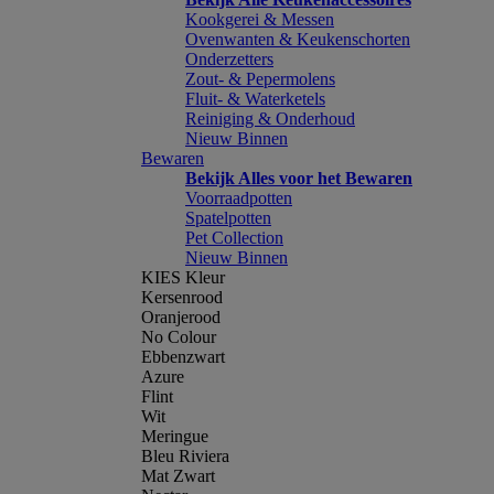
Kookgerei & Messen
Ovenwanten & Keukenschorten
Onderzetters
Zout- & Pepermolens
Fluit- & Waterketels
Reiniging & Onderhoud
Nieuw Binnen
Bewaren
Bekijk Alles voor het Bewaren
Voorraadpotten
Spatelpotten
Pet Collection
Nieuw Binnen
KIES Kleur
Kersenrood
Oranjerood
No Colour
Ebbenzwart
Azure
Flint
Wit
Meringue
Bleu Riviera
Mat Zwart