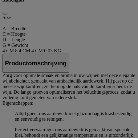
Size
A = Breedte
C = Hoogte
D = Lengte
G = Gewicht
4 CM
8.4 CM
4 CM
0.03 KG
Productomschrijving
Zorg voor optimale smaak en aroma in uw wijnen met deze elegante
wijnbeluchter, gemaakt van ambachtelijk aardewerk. Hij past op de
meeste wijnkaraffen; zet hem op de hals van de karaf en schenk de
wijn. De lange groeven optimaliseren het beluchtingsproces, zodat u
volledig kunt genieten van iedere slok.
Eigenschappen:
Altijd goed: ons aardewerk met glazuurlaag is krasbestendig
en eenvoudig te reinigen.
Perfect vervaardigd: ons aardewerk is gemaakt van speciale
klei, behoudt een gelijkmatige temperatuur en is uitzonderlijk