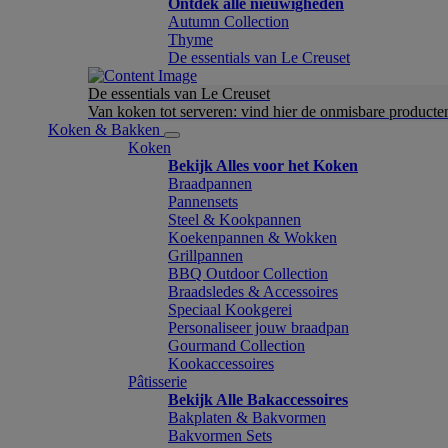
Ontdek alle nieuwigheden
Autumn Collection
Thyme
De essentials van Le Creuset
De essentials van Le Creuset
Van koken tot serveren: vind hier de onmisbare product
Koken & Bakken
Koken
Bekijk Alles voor het Koken
Braadpannen
Pannensets
Steel & Kookpannen
Koekenpannen & Wokken
Grillpannen
BBQ Outdoor Collection
Braadsledes & Accessoires
Speciaal Kookgerei
Personaliseer jouw braadpan
Gourmand Collection
Kookaccessoires
Pâtisserie
Bekijk Alle Bakaccessoires
Bakplaten & Bakvormen
Bakvormen Sets