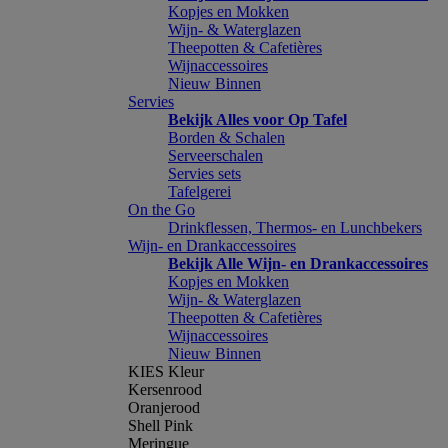
Kopjes en Mokken
Wijn- & Waterglazen
Theepotten & Cafetières
Wijnaccessoires
Nieuw Binnen
Servies
Bekijk Alles voor Op Tafel
Borden & Schalen
Serveerschalen
Servies sets
Tafelgerei
On the Go
Drinkflessen, Thermos- en Lunchbekers
Wijn- en Drankaccessoires
Bekijk Alle Wijn- en Drankaccessoires
Kopjes en Mokken
Wijn- & Waterglazen
Theepotten & Cafetières
Wijnaccessoires
Nieuw Binnen
KIES Kleur
Kersenrood
Oranjerood
Shell Pink
Meringue