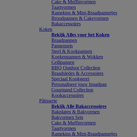
Cake & Muffinvormen
Taartvormen
Ramekins & Mini-Braadpannetjes
Broodpannen & Cakevormen
Bakaccessoires
Koken
Bekijk Alles voor het Koken
Braadpannen
Pannensets
Steel & Kookpannen
Koekenpannen & Wokken
Grillpannen
BBQ Outdoor Collection
Braadsledes & Accessoires
Speciaal Kookgerei
Personaliseer jouw braadpan
Gourmand Collection
Kookaccessoires
Pâtisserie
Bekijk Alle Bakaccessoires
Bakplaten & Bakvormen
Bakvormen Sets
Cake & Muffinvormen
Taartvormen
Ramekins & Mini-Braadpannetjes