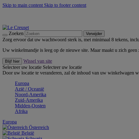
Skip to main content
Skip to footer content
Zomerse buitenmomenten met de BBQ Outdoor Collectie & Thy
De essentials van Le Creuset -
Ontdek Nu
Nieuwsbrieven: Registreer en bespaar 10%! -
Schrijf je nu in
Zoeken
Verwijder
Zorg ervoor dat uw wachtwoord sterk is, met minimaal 8 tekens, inclus
Uw winkelmandje is leeg op de nieuwe site. Maar maakt u zich geen
Wissel van site
Blijf hier
Selecteer uw locatie
Selecteer uw locatie
Door uw locatie te veranderen, zal de inhoud van uw winkelwagen wo
Europa
Aziё / Oceaniё
Noord-Amerika
Zuid-Amerika
Midden-Oosten
Afrika
Europa
Österreich
België
Schweiz