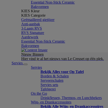
Essential Non-Stick Ceramic
Bakvormen
KIES Kleur
KIES Categorie
Geëmailleerd gietijzer
Anti-aanbak
3-Laags RVS
RVS Signature
Aardewerk
Essential Non-Stick Ceramic
Bakvormen
Nieuw Binnen
Hier vind je al het nieuws van Le Creuset op één plek.
Servies
Servies
Bekijk Alles voor Op Tafel
Borden & Schalen
Serveerschalen
Servies sets
Tafelgerei
On the Go
Drinkflessen, Thermos- en Lunchbekers
Wijn- en Drankaccessoires
Bekijk Alle Wijn- en Drankaccessoires