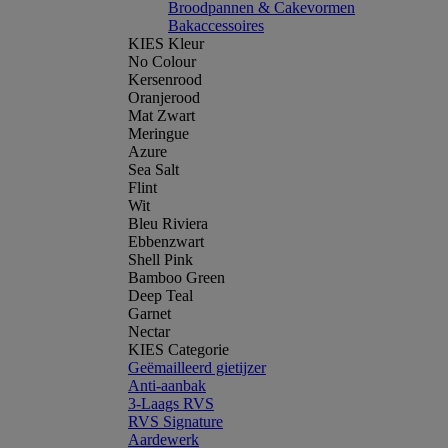
Broodpannen & Cakevormen
Bakaccessoires
KIES Kleur
No Colour
Kersenrood
Oranjerood
Mat Zwart
Meringue
Azure
Sea Salt
Flint
Wit
Bleu Riviera
Ebbenzwart
Shell Pink
Bamboo Green
Deep Teal
Garnet
Nectar
KIES Categorie
Geëmailleerd gietijzer
Anti-aanbak
3-Laags RVS
RVS Signature
Aardewerk