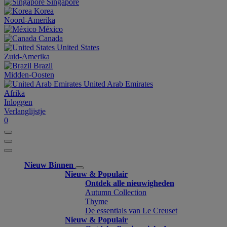
Singapore
Korea
Noord-Amerika
México
Canada
United States
Zuid-Amerika
Brazil
Midden-Oosten
United Arab Emirates
Afrika
Inloggen
Verlanglijstje
0
Nieuw Binnen
Nieuw & Populair
Ontdek alle nieuwigheden
Autumn Collection
Thyme
De essentials van Le Creuset
Nieuw & Populair