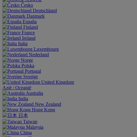
Česko
Deutschland
Danmark
España
Finland
France
Ireland
Italia
Luxembourg
Nederland
Norge
Polska
Portugal
Sverige
United Kingdom
Aziё / Oceaniё
Australia
India
New Zealand
Hong Kong
日本
Taiwan
Malaysia
China