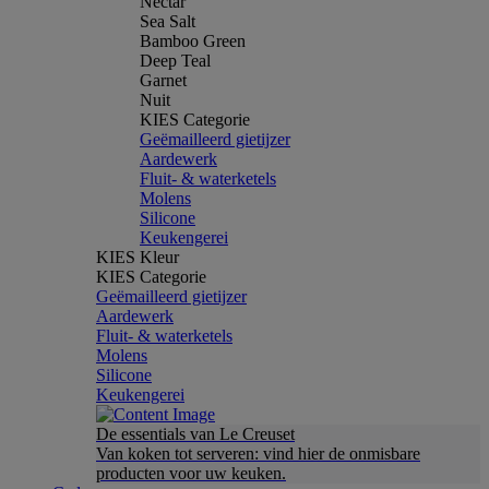
Nectar
Sea Salt
Bamboo Green
Deep Teal
Garnet
Nuit
KIES Categorie
Geëmailleerd gietijzer
Aardewerk
Fluit- & waterketels
Molens
Silicone
Keukengerei
KIES Kleur
KIES Categorie
Geëmailleerd gietijzer
Aardewerk
Fluit- & waterketels
Molens
Silicone
Keukengerei
De essentials van Le Creuset
Van koken tot serveren: vind hier de onmisbare
producten voor uw keuken.