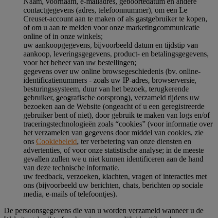
Naam, voornaam, e-mailadres, geboortedatum en andere
contactgegevens (adres, telefoonnummer), om een Le
Creuset-account aan te maken of als gastgebruiker te kopen,
of om u aan te melden voor onze marketingcommunicatie
online of in onze winkels;
uw aankoopgegevens, bijvoorbeeld datum en tijdstip van
aankoop, leveringsgegevens, product- en betalingsgegevens,
voor het beheer van uw bestellingen;
gegevens over uw online browsegeschiedenis (bv. online-
identificatienummers - zoals uw IP-adres, browserversie,
besturingssysteem, duur van het bezoek, terugkerende
gebruiker, geografische oorsprong), verzameld tijdens uw
bezoeken aan de Website (ongeacht of u een geregistreerde
gebruiker bent of niet), door gebruik te maken van logs en/of
traceringstechnologieën zoals “cookies” (voor informatie over
het verzamelen van gegevens door middel van cookies, zie
ons
Cookiebeleid
, ter verbetering van onze diensten en
advertenties, of voor onze statistische analyse; in de meeste
gevallen zullen we u niet kunnen identificeren aan de hand
van deze technische informatie.
uw feedback, verzoeken, klachten, vragen of interacties met
ons (bijvoorbeeld uw berichten, chats, berichten op sociale
media, e-mails of telefoontjes).
De persoonsgegevens die van u worden verzameld wanneer u de