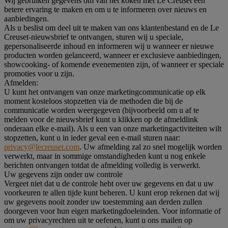
Wij gebruiken gegevens om van het koken met Le Creuset een
betere ervaring te maken en om u te informeren over nieuws en
aanbiedingen.
Als u beslist om deel uit te maken van ons klantenbestand en de Le
Creuset-nieuwsbrief te ontvangen, sturen wij u speciale,
gepersonaliseerde inhoud en informeren wij u wanneer er nieuwe
producten worden gelanceerd, wanneer er exclusieve aanbiedingen,
showcooking- of komende evenementen zijn, of wanneer er speciale
promoties voor u zijn.
Afmelden:
U kunt het ontvangen van onze marketingcommunicatie op elk
moment kosteloos stopzetten via de methoden die bij de
communicatie worden weergegeven (bijvoorbeeld om u af te
melden voor de nieuwsbrief kunt u klikken op de afmeldlink
onderaan elke e-mail). Als u een van onze marketingactiviteiten wilt
stopzetten, kunt u in ieder geval een e-mail sturen naar:
privacy@lecreuset.com
. Uw afmelding zal zo snel mogelijk worden
verwerkt, maar in sommige omstandigheden kunt u nog enkele
berichten ontvangen totdat de afmelding volledig is verwerkt.
Uw gegevens zijn onder uw controle
Vergeet niet dat u de controle hebt over uw gegevens en dat u uw
voorkeuren te allen tijde kunt beheren. U kunt erop rekenen dat wij
uw gegevens nooit zonder uw toestemming aan derden zullen
doorgeven voor hun eigen marketingdoeleinden. Voor informatie of
om uw privacyrechten uit te oefenen, kunt u ons mailen op