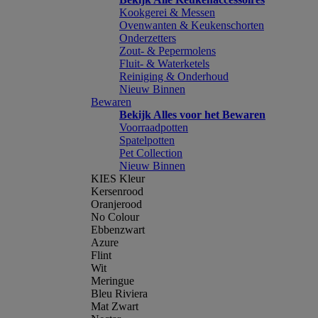
Kookgerei & Messen
Ovenwanten & Keukenschorten
Onderzetters
Zout- & Pepermolens
Fluit- & Waterketels
Reiniging & Onderhoud
Nieuw Binnen
Bewaren
Bekijk Alles voor het Bewaren
Voorraadpotten
Spatelpotten
Pet Collection
Nieuw Binnen
KIES Kleur
Kersenrood
Oranjerood
No Colour
Ebbenzwart
Azure
Flint
Wit
Meringue
Bleu Riviera
Mat Zwart