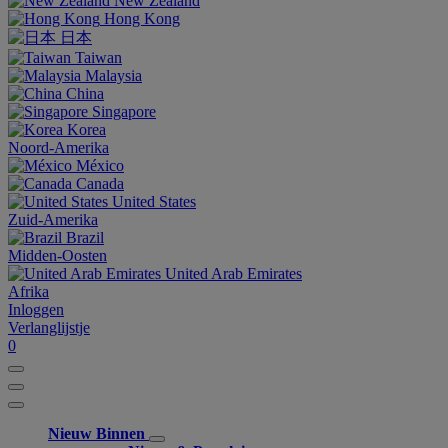
New Zealand
Hong Kong
日本
Taiwan
Malaysia
China
Singapore
Korea
Noord-Amerika
México
Canada
United States
Zuid-Amerika
Brazil
Midden-Oosten
United Arab Emirates
Afrika
Inloggen
Verlanglijstje
0
Nieuw Binnen