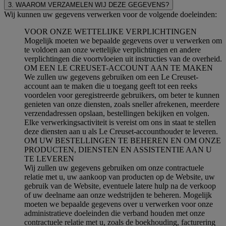
3. WAAROM VERZAMELEN WIJ DEZE GEGEVENS?
Wij kunnen uw gegevens verwerken voor de volgende doeleinden:
VOOR ONZE WETTELIJKE VERPLICHTINGEN
Mogelijk moeten we bepaalde gegevens over u verwerken om
te voldoen aan onze wettelijke verplichtingen en andere
verplichtingen die voortvloeien uit instructies van de overheid.
OM EEN LE CREUSET-ACCOUNT AAN TE MAKEN
We zullen uw gegevens gebruiken om een Le Creuset-
account aan te maken die u toegang geeft tot een reeks
voordelen voor geregistreerde gebruikers, om beter te kunnen
genieten van onze diensten, zoals sneller afrekenen, meerdere
verzendadressen opslaan, bestellingen bekijken en volgen.
Elke verwerkingsactiviteit is vereist om ons in staat te stellen
deze diensten aan u als Le Creuset-accounthouder te leveren.
OM UW BESTELLINGEN TE BEHEREN EN OM ONZE
PRODUCTEN, DIENSTEN EN ASSISTENTIE AAN U
TE LEVEREN
Wij zullen uw gegevens gebruiken om onze contractuele
relatie met u, uw aankoop van producten op de Website, uw
gebruik van de Website, eventuele latere hulp na de verkoop
of uw deelname aan onze wedstrijden te beheren. Mogelijk
moeten we bepaalde gegevens over u verwerken voor onze
administratieve doeleinden die verband houden met onze
contractuele relatie met u, zoals de boekhouding, facturering