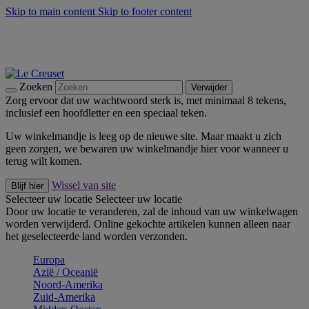
Skip to main content
Skip to footer content
Zomerse buitenmomenten met de BBQ Outdoor Collectie &
Thyme -
Shop Nu
De essentials van Le Creuset -
Ontdek Nu
Nieuwsbrieven: Registreer en bespaar 10%! -
Schrijf je nu in
Zoeken
Verwijder
Zorg ervoor dat uw wachtwoord sterk is, met minimaal 8 tekens,
inclusief een hoofdletter en een speciaal teken.
Uw winkelmandje is leeg op de nieuwe site. Maar maakt u zich
geen zorgen, we bewaren uw winkelmandje hier voor wanneer u
terug wilt komen.
Wissel van site
Blijf hier
Selecteer uw locatie
Selecteer uw locatie
Door uw locatie te veranderen, zal de inhoud van uw winkelwagen
worden verwijderd. Online gekochte artikelen kunnen alleen naar
het geselecteerde land worden verzonden.
Europa
Aziё / Oceaniё
Noord-Amerika
Zuid-Amerika