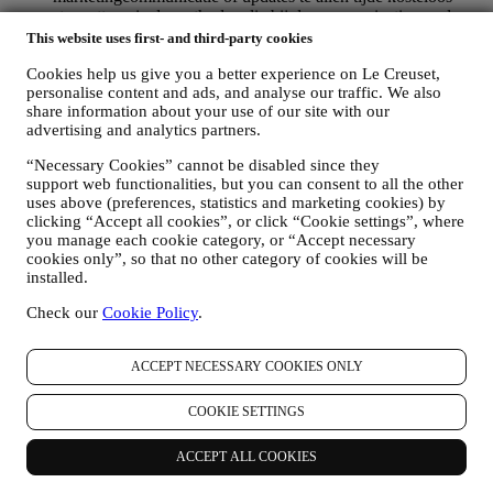
stopzetten via de methoden die bij de communicatie worden
weergegeven (om u bijvoorbeeld af te melden voor de
This website uses first- and third-party cookies
nieuwsbrief kunt u klikken op de afmeldlink onderaan elke e-
Cookies help us give you a better experience on Le Creuset,
mail). Als u een Le Creuset account hebt, kunt u eenvoudig
personalise content and ads, and analyse our traffic. We also
uw marketingvoorkeuren beheren. Als u onze
share information about your use of our site with our
marketingactiviteiten wilt stopzetten, kunt u in ieder geval een
advertising and analytics partners.
e-mail sturen naar
privacy@lecreuset.com
. Wij zullen uw
afmelding zo spoedig mogelijk verwerken, maar in sommige
“Necessary Cookies” cannot be disabled since they
gevallen kunt u nog enkele berichten ontvangen totdat de
support web functionalities, but you can consent to all the other
afmelding volledig is verwerkt.
uses above (preferences, statistics and marketing cookies) by
Weet dat wij uw contactgegevens en andere
clicking “Accept all cookies”, or click “Cookie settings”, where
persoonsgegevens niet doorgeven of verkopen aan andere
you manage each cookie category, or “Accept necessary
bedrijven voor hun marketingdoeleinden.
cookies only”, so that no other category of cookies will be
RE-TARGETING / OM ONZE AANBIEDINGEN AAN
installed.
TE PASSEN EN DE KLANTERVARING TE
VERBETEREN
Check our
Cookie Policy
.
Wij willen uw gegevens gebruiken om onze diensten en
aanbiedingen af te stemmen op uw behoeften en voorkeuren
ACCEPT NECESSARY COOKIES ONLY
om u een gepersonaliseerde Le Creuset-klantervaring te
bieden. Wij doen dit door uw gewoontes of interesses te
analyseren, bijvoorbeeld met betrekking tot de meest bekeken
COOKIE SETTINGS
producten, uw interactie met ons op sociale media, welke
pagina's van onze Website u bezoekt, welke inhoud van onze
ACCEPT ALL COOKIES
aanbiedingen u leest. Wij doen dit voornamelijk door middel
van cookies en soortgelijke technologieën en ook in