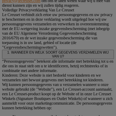
privacy@lecreuset.com
om ons te laten weten waar wij u mee van
dienst kunnen zijn en wij zullen tijdig reageren.
Volledige Privacyverklaring Van Le Creuset
Le Creuset verbindt zich ertoe uw persoonsgegevens en uw privacy
te beschermen en in deze verklaring wordt uitgelegd hoe wij uw
persoonsgegevens verzamelen en verwerken in overeenstemming
met de EU-wetgeving inzake gegevensbescherming (met inbegrip
van de EU Algemene Verordening Gegevensbescherming
2016/679) en de wet inzake gegevensbescherming die van
toepassing is in uw land, gebied of locatie (de
"Gegevensbeschermingswetten").
1. WANNEER EN WELK SOORT GEGEVENS VERZAMELEN WIJ
VAN U?
“Persoonsgegevens” betekent alle informatie met betrekking tot u en
die ons in staat stelt om u te identificeren, hetzij rechtstreeks of in
combinatie met andere informatie.
Kinderen: Deze website is niet bedoeld voor kinderen en we
verzamelen niet bewust gegevens met betrekking tot kinderen.
Wij kunnen persoonsgegevens van u verzamelen wanneer u onze
website gebruikt (de "Website"), een Le Creuset-account aanmaakt,
een Le Creuset-product koopt op de Website of in onze Le Creuset
Winkels (Signature Boutiques en Outlet Winkels) of wanneer u zich
aanmeldt voor onze marketingcommunicatie. De persoonsgegevens
kunnen betrekking hebben op: