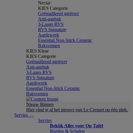
Nectar
KIES Categorie
Geëmailleerd gietijzer
Anti-aanbak
3-Laags RVS
RVS Signature
Aardewerk
Essential Non-Stick Ceramic
Bakvormen
KIES Kleur
KIES Categorie
Geëmailleerd gietijzer
Anti-aanbak
3-Laags RVS
RVS Signature
Aardewerk
Essential Non-Stick Ceramic
Bakvormen
Nieuw Binnen
Hier vind je al het nieuws van Le Creuset op één plek.
Servies
Servies
Bekijk Alles voor Op Tafel
Borden & Schalen