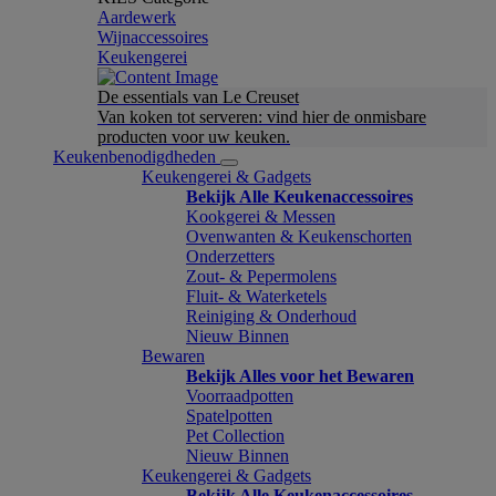
Aardewerk
Wijnaccessoires
Keukengerei
De essentials van Le Creuset
Van koken tot serveren: vind hier de onmisbare
producten voor uw keuken.
Keukenbenodigdheden
Keukengerei & Gadgets
Bekijk Alle Keukenaccessoires
Kookgerei & Messen
Ovenwanten & Keukenschorten
Onderzetters
Zout- & Pepermolens
Fluit- & Waterketels
Reiniging & Onderhoud
Nieuw Binnen
Bewaren
Bekijk Alles voor het Bewaren
Voorraadpotten
Spatelpotten
Pet Collection
Nieuw Binnen
Keukengerei & Gadgets
Bekijk Alle Keukenaccessoires