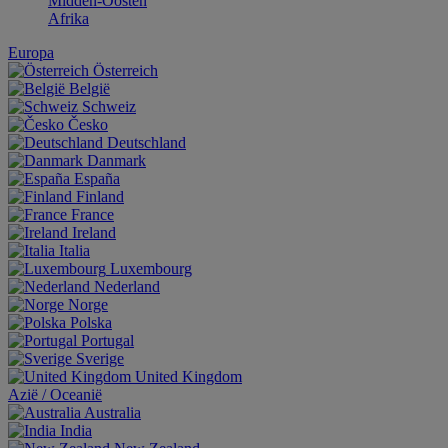
Midden-Oosten
Afrika
Europa
Österreich
België
Schweiz
Česko
Deutschland
Danmark
España
Finland
France
Ireland
Italia
Luxembourg
Nederland
Norge
Polska
Portugal
Sverige
United Kingdom
Aziё / Oceaniё
Australia
India