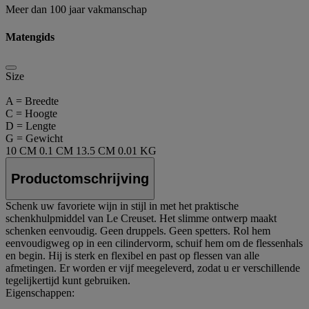
Meer dan 100 jaar vakmanschap
Matengids
Size
A = Breedte
C = Hoogte
D = Lengte
G = Gewicht
10 CM
0.1 CM
13.5 CM
0.01 KG
Productomschrijving
Schenk uw favoriete wijn in stijl in met het praktische
schenkhulpmiddel van Le Creuset. Het slimme ontwerp maakt
schenken eenvoudig. Geen druppels. Geen spetters. Rol hem
eenvoudigweg op in een cilindervorm, schuif hem om de flessenhals
en begin. Hij is sterk en flexibel en past op flessen van alle
afmetingen. Er worden er vijf meegeleverd, zodat u er verschillende
tegelijkertijd kunt gebruiken.
Eigenschappen: