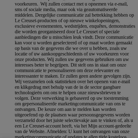
voorkeuren. Wij zullen contact met u opnemen via e-mail,
sms of sociale media, maar ook via geautomatiseerde
middelen. Dergelijke communicatie zal betrekking hebben op
Le Creuset-producten of op nieuwe winkelopeningen,
exclusieve evenementen, wedstrijden, enquêtes, demonstraties
die worden georganiseerd door Le Creuset of speciale
aanbiedingen die u misschien leuk vindt. Deze communicatie
kan voor u worden geselecteerd of op maat worden gemaakt
op basis van de gegevens die we over u hebben, zoals uw
locatie of uw aankoopgeschiedenis of uw voorkeuren voor
onze producten. Wij zullen uw gegevens gebruiken om uw
interesses beter te begrijpen. Dit stelt ons in staat om onze
communicatie te personaliseren om deze relevanter en
interessanter te maken. Er zullen geen andere gevolgen zijn.
Wij verzamelen ook statistieken over het openen van e-mail
en klikgedrag met behulp van de in de sector gangbare
technologieën om ons te helpen onze nieuwsbrieven te
volgen. Deze verwerking is gebaseerd op uw toestemming
om gepersonaliseerde marketingcommunicatie van ons te
ontvangen. De keuze om aan te melden kan worden
uitgeoefend op de plaatsen waar persoonsgegevens worden
verzameld door het juiste selectievakje aan te vinken of, als u
een Le Creuset-account heeft, via het Mijn account-gedeelte
van de Website.
Afmelden
: U kunt het ontvangen van onze
marketingcommunicatie of updates te allen tijde kosteloos