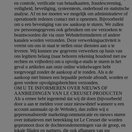
en controle, verificatie van betaalkaarten, fraudescreening,
veiligheid, beveiliging, systeemtests, onderhoud en statistische
analyse. Af en toe moeten we mogelijk om administratieve of
operationele redenen contact met u opnemen. Bijvoorbeeld
om u een bevestiging van uw aankoop te sturen. We zullen
uw persoonsgegevens ook gebruiken om uw verzoeken te
beantwoorden die via onze Websiteformulieren of andere
kanalen worden verzonden. Deze verwerkingsactiviteit is
vereist om ons in staat te stellen onze diensten aan u te
leveren. Wij kunnen uw gegevens verwerken op basis van
ons legitiem belang (naar behoren rekening houdend met uw
rechten en vrijheden) om u opvolg-e-mails te sturen in het
geval u artikelen aan onze online winkelwagen hebt
toegevoegd zonder de aankoop af te ronden. Als u de
aankoop niet binnen een bepaalde periode afrondt, worden er
geen verdere opvolgingsberichten verzonden.
OM U TE INFORMEREN OVER NIEUWS OF
AANBIEDINGEN VAN LE CREUSET-PRODUCTEN
Als u ermee hebt ingestemd dat wij dit doen (bijvoorbeeld
door u aan te melden voor onze nieuwsbrief wanneer u een
account aanmaakt op de Website), dan zullen wij u
gepersonaliseerde marketingcommunicatie en nieuws sturen
over initiatieven met betrekking tot Le Creuset die worden
gepromoot door de dochterondernemingen van de groep, en
lokale filialen en partners, die ook afhangen van uw