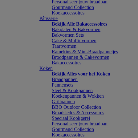
Personaliseer jouw braadpan
Gourmand Collection
Kookaccessoires
Pâtisserie
Bekijk Alle Bakaccessoires
Bakplaten & Bakvormen
Bakvormen Sets
Cake & Muffinvormen
Taartvormen
Ramekins & Mini-Braadpannetjes
Broodpannen & Cakevormen
Bakaccessoires
Koken
Bekijk Alles voor het Koken
Braadpannen
Pannensets
Steel & Kookpannen
Koekenpannen & Wokken
Grillpannen
BBQ Outdoor Collection
Braadsledes & Accessoires
Speciaal Kookgerei
Personaliseer jouw braadpan
Gourmand Collection
Kookaccessoires