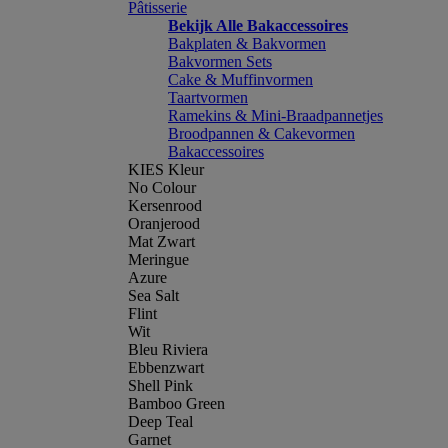
Pâtisserie
Bekijk Alle Bakaccessoires
Bakplaten & Bakvormen
Bakvormen Sets
Cake & Muffinvormen
Taartvormen
Ramekins & Mini-Braadpannetjes
Broodpannen & Cakevormen
Bakaccessoires
KIES Kleur
No Colour
Kersenrood
Oranjerood
Mat Zwart
Meringue
Azure
Sea Salt
Flint
Wit
Bleu Riviera
Ebbenzwart
Shell Pink
Bamboo Green
Deep Teal
Garnet