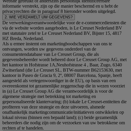
Website gebruikt of anderszins persoonlijk identificeerbare
informatie verstrekt, zijn op die manier beschermd en u hebt de
privacyrechten die in paragraaf 8 hieronder worden uitgelegd.
2. WIE VERZAMELT UW GEGEVENS?
De verwerkingsverantwoordelijke voor de e-commercediensten die
via de website worden aangeboden, is Le Creuset Nederland BV
met statutaire zetel te Le Creuset Nederland BV, Bijster 15, 4817
HZ Breda, Nederland.
Als u ermee instemt om marketingboodschappen van ons te
ontvangen, worden uw gegevens onderdeel van de
consumentendatabase van Le Creuset Group, die als
gegevensbeheerder wordt beheerd door Le Creuset Group AG, met
het kantoor in Hofstrasse 1A,Neuhofstrasse 4 , Baar, Zugo, 6340
Zwitserland (die Le Creuset SL, BTW-nummer B62153630, met
kantoor in Paseo de Gracia 9, 2º, 08007 Barcelona, Spanje, heeft
aangesteld als vertegenwoordiger in de EU), op basis van een
overeenkomst tot gezamenlijke zeggenschap die in wezen voorziet
in (a) Le Creuset Group AG die verantwoordelijk is voor de
algemene strategie met betrekking tot marketing en
gepersonaliseerde klantervaring; (b) lokale Le Creuset-entiteiten die
profiteren van deze strategie en deze uitvoeren, alsmede
onafhankelijk marketingcommunicatie/initiatieven ontwikkelen op
lokaal niveau (binnen een bepaald land); (c) beide gezamenlijk
beheerders die nodig zijn om de verzoeken van uw betrokkene om
rechten af te handelen.