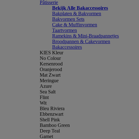
Pâtisserie
Bekijk Alle Bakaccessoires
Bakplaten & Bakvormen
Bakvormen Sets
Cake & Muffinvormen
Taartvormen
Ramekins & Mini-Braadpannetjes
Broodpannen & Cakevormen
Bakaccessoires
KIES Kleur
No Colour
Kersenrood
Oranjerood
Mat Zwart
Meringue
Azure
Sea Salt
Flint
Wit
Bleu Riviera
Ebbenzwart
Shell Pink
Bamboo Green
Deep Teal
Garnet