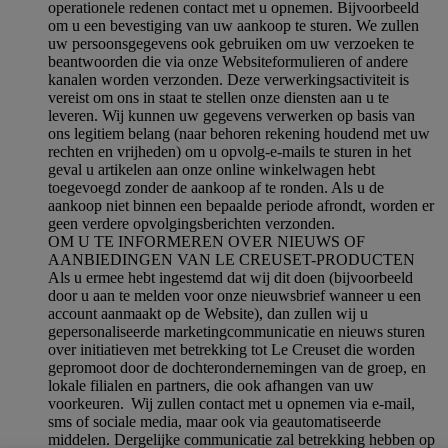
operationele redenen contact met u opnemen. Bijvoorbeeld
om u een bevestiging van uw aankoop te sturen. We zullen
uw persoonsgegevens ook gebruiken om uw verzoeken te
beantwoorden die via onze Websiteformulieren of andere
kanalen worden verzonden. Deze verwerkingsactiviteit is
vereist om ons in staat te stellen onze diensten aan u te
leveren. Wij kunnen uw gegevens verwerken op basis van
ons legitiem belang (naar behoren rekening houdend met uw
rechten en vrijheden) om u opvolg-e-mails te sturen in het
geval u artikelen aan onze online winkelwagen hebt
toegevoegd zonder de aankoop af te ronden. Als u de
aankoop niet binnen een bepaalde periode afrondt, worden er
geen verdere opvolgingsberichten verzonden.
OM U TE INFORMEREN OVER NIEUWS OF
AANBIEDINGEN VAN LE CREUSET-PRODUCTEN
Als u ermee hebt ingestemd dat wij dit doen (bijvoorbeeld
door u aan te melden voor onze nieuwsbrief wanneer u een
account aanmaakt op de Website), dan zullen wij u
gepersonaliseerde marketingcommunicatie en nieuws sturen
over initiatieven met betrekking tot Le Creuset die worden
gepromoot door de dochterondernemingen van de groep, en
lokale filialen en partners, die ook afhangen van uw
voorkeuren. Wij zullen contact met u opnemen via e-mail,
sms of sociale media, maar ook via geautomatiseerde
middelen. Dergelijke communicatie zal betrekking hebben op