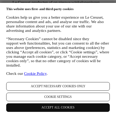
Le Creuset-producten of op nieuwe winkelopeningen,
exclusieve evenementen, wedstrijden, enquêtes, demonstraties
This website uses first- and third-party cookies
die worden georganiseerd door Le Creuset of speciale
aanbiedingen die u misschien leuk vindt. Deze communicatie
Cookies help us give you a better experience on Le Creuset,
kan voor u worden geselecteerd of op maat worden gemaakt
personalise content and ads, and analyse our traffic. We also
op basis van de gegevens die we over u hebben, zoals uw
share information about your use of our site with our
locatie of uw aankoopgeschiedenis of uw voorkeuren voor
advertising and analytics partners.
onze producten. Wij zullen uw gegevens gebruiken om uw
“Necessary Cookies” cannot be disabled since they
interesses beter te begrijpen. Dit stelt ons in staat om onze
support web functionalities, but you can consent to all the other
communicatie te personaliseren om deze relevanter en
uses above (preferences, statistics and marketing cookies) by
interessanter te maken. Er zullen geen andere gevolgen zijn.
clicking “Accept all cookies”, or click “Cookie settings”, where
Wij verzamelen ook statistieken over het openen van e-mail
you manage each cookie category, or “Accept necessary
en klikgedrag met behulp van de in de sector gangbare
cookies only”, so that no other category of cookies will be
technologieën om ons te helpen onze nieuwsbrieven te
installed.
volgen. Deze verwerking is gebaseerd op uw toestemming
om gepersonaliseerde marketingcommunicatie van ons te
Check our
Cookie Policy
.
ontvangen. De keuze om aan te melden kan worden
uitgeoefend op de plaatsen waar persoonsgegevens worden
verzameld door het juiste selectievakje aan te vinken of, als u
ACCEPT NECESSARY COOKIES ONLY
een Le Creuset-account heeft, via het Mijn account-gedeelte
van de Website.
Afmelden
: U kunt het ontvangen van onze
COOKIE SETTINGS
marketingcommunicatie of updates te allen tijde kosteloos
stopzetten via de methoden die bij de communicatie worden
ACCEPT ALL COOKIES
weergegeven (om u bijvoorbeeld af te melden voor de
nieuwsbrief kunt u klikken op de afmeldlink onderaan elke e-