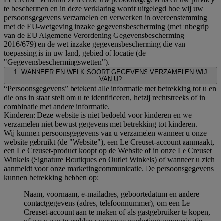
te beschermen en in deze verklaring wordt uitgelegd hoe wij uw
persoonsgegevens verzamelen en verwerken in overeenstemming
met de EU-wetgeving inzake gegevensbescherming (met inbegrip
van de EU Algemene Verordening Gegevensbescherming
2016/679) en de wet inzake gegevensbescherming die van
toepassing is in uw land, gebied of locatie (de
"Gegevensbeschermingswetten").
1. WANNEER EN WELK SOORT GEGEVENS VERZAMELEN WIJ
VAN U?
“Persoonsgegevens” betekent alle informatie met betrekking tot u en
die ons in staat stelt om u te identificeren, hetzij rechtstreeks of in
combinatie met andere informatie.
Kinderen: Deze website is niet bedoeld voor kinderen en we
verzamelen niet bewust gegevens met betrekking tot kinderen.
Wij kunnen persoonsgegevens van u verzamelen wanneer u onze
website gebruikt (de "Website"), een Le Creuset-account aanmaakt,
een Le Creuset-product koopt op de Website of in onze Le Creuset
Winkels (Signature Boutiques en Outlet Winkels) of wanneer u zich
aanmeldt voor onze marketingcommunicatie. De persoonsgegevens
kunnen betrekking hebben op:
Naam, voornaam, e-mailadres, geboortedatum en andere
contactgegevens (adres, telefoonnummer), om een Le
Creuset-account aan te maken of als gastgebruiker te kopen,
of om u aan te melden voor onze marketingcommunicatie