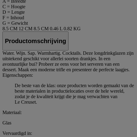
A = Breedte
C = Hoogte
D = Lengte
F = Inhoud
G = Gewicht
8.5 CM
12 CM
8.5 CM
0.46 L
0.82 KG
Productomschrijving
Water. Wijn. Sap. Warmhartig. Cocktails. Deze longdrinkglazen zijn
uitstekend geschikt voor allerlei soorten drankjes. In een
avontuurlijke bui? Probeer ze eens voor het serveren van een
dessert. Maak een moderne trifle en presenteer de perfecte laagjes.
Eigenschappen:
De beste van de klas: onze producten worden gemaakt van de
beste materialen in productielocaties over de hele wereld,
zodat je de kwaliteit krijgt die je mag verwachten van
Le Creuset.
Materiaal:
Glas
Vervaardigd in: