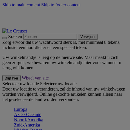
Skip to main content
Skip to footer content
Zomerse buitenmomenten met de BBQ Outdoor Collectie &
Thyme -
Shop Nu
De essentials van Le Creuset -
Ontdek Nu
Nieuwsbrieven: Registreer en bespaar 10%! -
Schrijf je nu in
Zoeken
Verwijder
Zorg ervoor dat uw wachtwoord sterk is, met minimaal 8 tekens,
inclusief een hoofdletter en een speciaal teken.
Uw winkelmandje is leeg op de nieuwe site. Maar maakt u zich
geen zorgen, we bewaren uw winkelmandje hier voor wanneer u
terug wilt komen.
Wissel van site
Blijf hier
Selecteer uw locatie
Selecteer uw locatie
Door uw locatie te veranderen, zal de inhoud van uw winkelwagen
worden verwijderd. Online gekochte artikelen kunnen alleen naar
het geselecteerde land worden verzonden.
Europa
Aziё / Oceaniё
Noord-Amerika
Zuid-Amerika