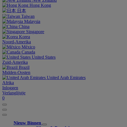
New Zealand
Hong Kong
日本
Taiwan
Malaysia
China
Singapore
Korea
Noord-Amerika
México
Canada
United States
Zuid-Amerika
Brazil
Midden-Oosten
United Arab Emirates
Afrika
Inloggen
Verlanglijstje
0
Nieuw Binnen