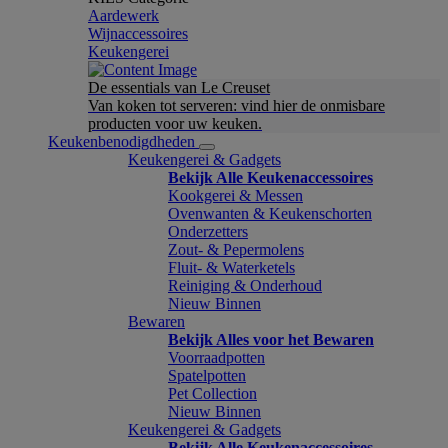
Aardewerk
Wijnaccessoires
Keukengerei
De essentials van Le Creuset
Van koken tot serveren: vind hier de onmisbare
producten voor uw keuken.
Keukenbenodigdheden
Keukengerei & Gadgets
Bekijk Alle Keukenaccessoires
Kookgerei & Messen
Ovenwanten & Keukenschorten
Onderzetters
Zout- & Pepermolens
Fluit- & Waterketels
Reiniging & Onderhoud
Nieuw Binnen
Bewaren
Bekijk Alles voor het Bewaren
Voorraadpotten
Spatelpotten
Pet Collection
Nieuw Binnen
Keukengerei & Gadgets
Bekijk Alle Keukenaccessoires