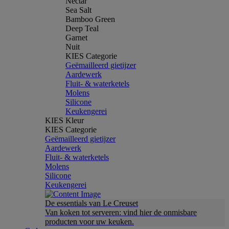
Nectar
Sea Salt
Bamboo Green
Deep Teal
Garnet
Nuit
KIES Categorie
Geëmailleerd gietijzer
Aardewerk
Fluit- & waterketels
Molens
Silicone
Keukengerei
KIES Kleur
KIES Categorie
Geëmailleerd gietijzer
Aardewerk
Fluit- & waterketels
Molens
Silicone
Keukengerei
De essentials van Le Creuset
Van koken tot serveren: vind hier de onmisbare
producten voor uw keuken.