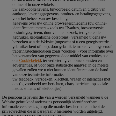
online of in onze winkels;
uw aankoopgegevens, bijvoorbeeld datum en tijdstip van
aankoop, leveringsgegevens, product- en betalingsgegevens,
voor het beheer van uw bestellingen;
gegevens over uw online browsegeschiedenis (bv. online-
identificatienummers - zoals uw IP-adres, browserversie,
besturingssysteem, duur van het bezoek, terugkerende
gebruiker, geografische oorsprong), verzameld tijdens uw
bezoeken aan de Website (ongeacht of u een geregistreerde
gebruiker bent of niet), door gebruik te maken van logs en/of
traceringstechnologieën zoals “cookies” (voor informatie over
het verzamelen van gegevens door middel van cookies, zie
ons
Cookiebeleid
, ter verbetering van onze diensten en
advertenties, of voor onze statistische analyse; in de meeste
gevallen zullen we u niet kunnen identificeren aan de hand
van deze technische informatie.
uw feedback, verzoeken, klachten, vragen of interacties met
ons (bijvoorbeeld uw berichten, chats, berichten op sociale
media, e-mails of telefoontjes).
De persoonsgegevens die van u worden verzameld wanneer u de
Website gebruikt of anderszins persoonlijk identificeerbare
informatie verstrekt, zijn op die manier beschermd en u hebt de
privacyrechten die in paragraaf 8 hieronder worden uitgelegd.