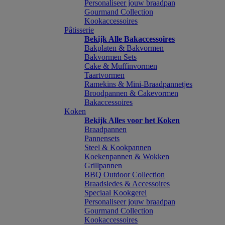
Personaliseer jouw braadpan
Gourmand Collection
Kookaccessoires
Pâtisserie
Bekijk Alle Bakaccessoires
Bakplaten & Bakvormen
Bakvormen Sets
Cake & Muffinvormen
Taartvormen
Ramekins & Mini-Braadpannetjes
Broodpannen & Cakevormen
Bakaccessoires
Koken
Bekijk Alles voor het Koken
Braadpannen
Pannensets
Steel & Kookpannen
Koekenpannen & Wokken
Grillpannen
BBQ Outdoor Collection
Braadsledes & Accessoires
Speciaal Kookgerei
Personaliseer jouw braadpan
Gourmand Collection
Kookaccessoires