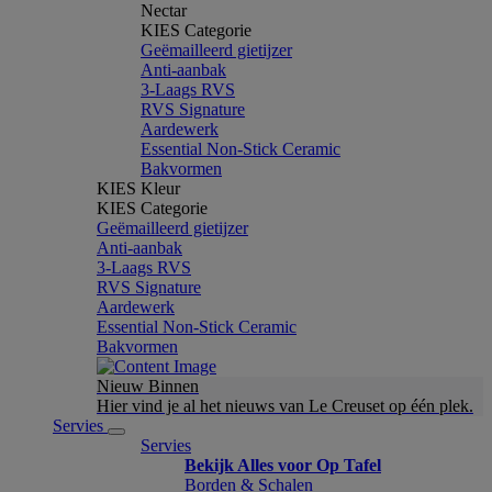
Nectar
KIES Categorie
Geëmailleerd gietijzer
Anti-aanbak
3-Laags RVS
RVS Signature
Aardewerk
Essential Non-Stick Ceramic
Bakvormen
KIES Kleur
KIES Categorie
Geëmailleerd gietijzer
Anti-aanbak
3-Laags RVS
RVS Signature
Aardewerk
Essential Non-Stick Ceramic
Bakvormen
Nieuw Binnen
Hier vind je al het nieuws van Le Creuset op één plek.
Servies
Servies
Bekijk Alles voor Op Tafel
Borden & Schalen