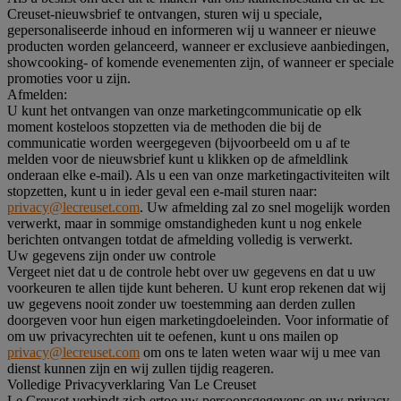
Creuset-nieuwsbrief te ontvangen, sturen wij u speciale,
gepersonaliseerde inhoud en informeren wij u wanneer er nieuwe
producten worden gelanceerd, wanneer er exclusieve aanbiedingen,
showcooking- of komende evenementen zijn, of wanneer er speciale
promoties voor u zijn.
Afmelden:
U kunt het ontvangen van onze marketingcommunicatie op elk
moment kosteloos stopzetten via de methoden die bij de
communicatie worden weergegeven (bijvoorbeeld om u af te
melden voor de nieuwsbrief kunt u klikken op de afmeldlink
onderaan elke e-mail). Als u een van onze marketingactiviteiten wilt
stopzetten, kunt u in ieder geval een e-mail sturen naar:
privacy@lecreuset.com
. Uw afmelding zal zo snel mogelijk worden
verwerkt, maar in sommige omstandigheden kunt u nog enkele
berichten ontvangen totdat de afmelding volledig is verwerkt.
Uw gegevens zijn onder uw controle
Vergeet niet dat u de controle hebt over uw gegevens en dat u uw
voorkeuren te allen tijde kunt beheren. U kunt erop rekenen dat wij
uw gegevens nooit zonder uw toestemming aan derden zullen
doorgeven voor hun eigen marketingdoeleinden. Voor informatie of
om uw privacyrechten uit te oefenen, kunt u ons mailen op
privacy@lecreuset.com
om ons te laten weten waar wij u mee van
dienst kunnen zijn en wij zullen tijdig reageren.
Volledige Privacyverklaring Van Le Creuset
Le Creuset verbindt zich ertoe uw persoonsgegevens en uw privacy