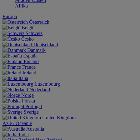
Midden-Oosten
Afrika
Europa
Österreich
België
Schweiz
Česko
Deutschland
Danmark
España
Finland
France
Ireland
Italia
Luxembourg
Nederland
Norge
Polska
Portugal
Sverige
United Kingdom
Aziё / Oceaniё
Australia
India