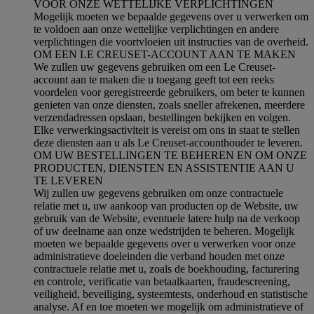
VOOR ONZE WETTELIJKE VERPLICHTINGEN
Mogelijk moeten we bepaalde gegevens over u verwerken om
te voldoen aan onze wettelijke verplichtingen en andere
verplichtingen die voortvloeien uit instructies van de overheid.
OM EEN LE CREUSET-ACCOUNT AAN TE MAKEN
We zullen uw gegevens gebruiken om een Le Creuset-
account aan te maken die u toegang geeft tot een reeks
voordelen voor geregistreerde gebruikers, om beter te kunnen
genieten van onze diensten, zoals sneller afrekenen, meerdere
verzendadressen opslaan, bestellingen bekijken en volgen.
Elke verwerkingsactiviteit is vereist om ons in staat te stellen
deze diensten aan u als Le Creuset-accounthouder te leveren.
OM UW BESTELLINGEN TE BEHEREN EN OM ONZE
PRODUCTEN, DIENSTEN EN ASSISTENTIE AAN U
TE LEVEREN
Wij zullen uw gegevens gebruiken om onze contractuele
relatie met u, uw aankoop van producten op de Website, uw
gebruik van de Website, eventuele latere hulp na de verkoop
of uw deelname aan onze wedstrijden te beheren. Mogelijk
moeten we bepaalde gegevens over u verwerken voor onze
administratieve doeleinden die verband houden met onze
contractuele relatie met u, zoals de boekhouding, facturering
en controle, verificatie van betaalkaarten, fraudescreening,
veiligheid, beveiliging, systeemtests, onderhoud en statistische
analyse. Af en toe moeten we mogelijk om administratieve of