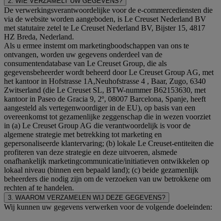
2. WIE VERZAMELT UW GEGEVENS?
De verwerkingsverantwoordelijke voor de e-commercediensten die
via de website worden aangeboden, is Le Creuset Nederland BV
met statutaire zetel te Le Creuset Nederland BV, Bijster 15, 4817
HZ Breda, Nederland.
Als u ermee instemt om marketingboodschappen van ons te
ontvangen, worden uw gegevens onderdeel van de
consumentendatabase van Le Creuset Group, die als
gegevensbeheerder wordt beheerd door Le Creuset Group AG, met
het kantoor in Hofstrasse 1A,Neuhofstrasse 4 , Baar, Zugo, 6340
Zwitserland (die Le Creuset SL, BTW-nummer B62153630, met
kantoor in Paseo de Gracia 9, 2º, 08007 Barcelona, Spanje, heeft
aangesteld als vertegenwoordiger in de EU), op basis van een
overeenkomst tot gezamenlijke zeggenschap die in wezen voorziet
in (a) Le Creuset Group AG die verantwoordelijk is voor de
algemene strategie met betrekking tot marketing en
gepersonaliseerde klantervaring; (b) lokale Le Creuset-entiteiten die
profiteren van deze strategie en deze uitvoeren, alsmede
onafhankelijk marketingcommunicatie/initiatieven ontwikkelen op
lokaal niveau (binnen een bepaald land); (c) beide gezamenlijk
beheerders die nodig zijn om de verzoeken van uw betrokkene om
rechten af te handelen.
3. WAAROM VERZAMELEN WIJ DEZE GEGEVENS?
Wij kunnen uw gegevens verwerken voor de volgende doeleinden: