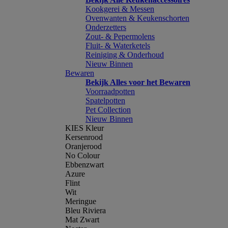
Kookgerei & Messen
Ovenwanten & Keukenschorten
Onderzetters
Zout- & Pepermolens
Fluit- & Waterketels
Reiniging & Onderhoud
Nieuw Binnen
Bewaren
Bekijk Alles voor het Bewaren
Voorraadpotten
Spatelpotten
Pet Collection
Nieuw Binnen
KIES Kleur
Kersenrood
Oranjerood
No Colour
Ebbenzwart
Azure
Flint
Wit
Meringue
Bleu Riviera
Mat Zwart